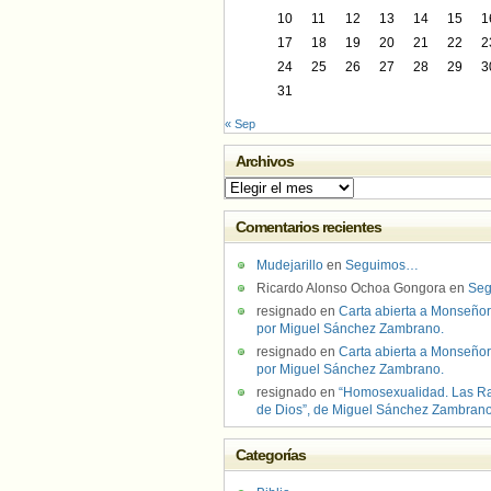
10
11
12
13
14
15
1
17
18
19
20
21
22
2
24
25
26
27
28
29
3
31
« Sep
Archivos
Archivos
Comentarios recientes
Mudejarillo
en
Seguimos…
Ricardo Alonso Ochoa Gongora
en
Se
resignado
en
Carta abierta a Monseñor
por Miguel Sánchez Zambrano.
resignado
en
Carta abierta a Monseñor
por Miguel Sánchez Zambrano.
resignado
en
“Homosexualidad. Las R
de Dios”, de Miguel Sánchez Zambran
Categorías