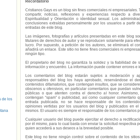
Recordatorio
Cristianos Gays es un blog sin fines comerciales ni empresariales. 
compartir, noticias, reflexiones y experiencias respecto a 
Espiritualidad y Orientación o identidad sexual. Los administ
conclusiones extraídas personalmente por los usuarios a partir d
entradas de este blog.
Las imágenes, fotografías y artículos presentadas en este blog s
titulares de derechos de autor y se reproducen solamente para efecto
lucro. Por supuesto, a petición de los autores, se eliminará el 
añadirá un enlace. Este sitio no tiene fines comerciales ni empresa
ningún tipo.
El propietario del blog no garantiza la solidez y la fiabilidad d
información y encuentro. La información puede contener errores e 
Los comentarios del blog estarán sujetos a moderación y a
responsables del blog los haya aprobado, reservándose el der
contenidos difamatorios, que contengan insultos, que se consideren
obscenos u ofensivos, en particular comentarios que puedan vuln
públicas o que atenten contra el derecho al honor. Asimismo,
contengan “spam” o publicidad, así como cualquier comentario q
s de los
entrada publicada. no se hace responsable de los contenidos
opiniones vertidas por los usuarios del blog y publicados en el
itana
mismos. El usuario es siempre el responsable de los comentarios p
Cualquier usuario del blog puede ejercitar el derecho a rectifica
por él mismo, para lo cual basta con enviar la solicitud respectiva p
quien accederá a sus deseos a la brevedad posible.
Este blog no tiene ningún control sobre el contenido de los sitio