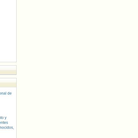
sonal de
to y
entes
nocidos,