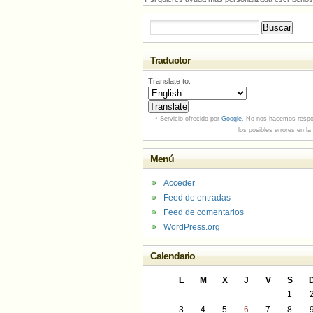
Buscar:
Traductor
Translate to:
* Servicio ofrecido por
Google
. No nos hacemos respo
los posibles errores en la
Menú
Acceder
Feed de entradas
Feed de comentarios
WordPress.org
Calendario
L
M
X
J
V
S
1
3
4
5
6
7
8