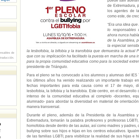
puede salir adelan
de Extremadura, p
los agentes de l
como este, de crec
“Era una idea que
lo responsables 
ahora nunca había
de la Asamblea, 
la especial sensib
la lesbofobia, la bifobia y la transfobia que demuestra la actual
nsables de
que con su implicación ha facilitado la puesta en marcha de una i
 traducción.
para la propia comunidad educativa como para la sociedad extr
presidente de Triángulo.
Para el pleno se ha convocado a los alumnos y alumnas del IES
los últimos años ha venido realizando un importante trabajo en 
fechas importantes para esta causa como el 17 de mayo, día
lesbofobia, la bifobia y la transfobia. Este centro, en el desarroll
intenso de la comunidad educativa al completo -docentes, equi
alumnado- para abordar la diversidad en material de orientació
manera transversal.
Durante el pleno, además de la Presidenta de la Asamblea y
Extremadura, tomarán la palabra profesores y profesoras LGBTI
D
homofobia desde dentro de las aulas, así como madres y padres, 
2
bullying sobre sus hijos e hijas en los centros educativos. Igual
de las familias LGBTI, para visibilizar la realidad de sus hijas e 
9