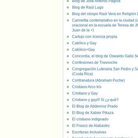
Blog de José Antonio Pagola
Blog de Raúl Lugo
Blog del obispo Raúl Vera en Religión D
Carmelita contemplativo en la ciudad (
oracional en la escuela de Teresa de J
Juan de la +)
Cartujo con licencia propia
Católico y Gay
Católico+Gay
Concordia, el blog de Oswaldo Gallo S
Confesiones de Trasnoche
Congregación Luterana San Pedro y S
(Costa Rica)
Contranatura (Abraham Puche)
Cristiano Arco Iris
Cristiano y Gay
Cristiano y gay!!! Sí ¿y qué?
El Blog de Abdennur Prado
El Blog de Xabier Pikaza
El cristiano indignado
El Frasco de Alabastro
Escrituras Inclusivas