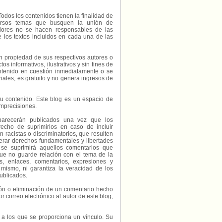
Todos los contenidos tienen la finalidad de
diversos temas que busquen la unión de
radores no se hacen responsables de las
e los textos incluidos en cada una de las
on propiedad de sus respectivos autores o
s informativos, ilustrativos y sin fines de
contenido en cuestión inmediatamente o se
riales, es gratuito y no genera ingresos de
e su contenido. Este blog es un espacio de
imprecisiones.
parecerán publicados una vez que los
echo de suprimirlos en caso de incluir
 racistas o discriminatorios, que resulten
erar derechos fundamentales y libertades
 se suprimirá aquellos comentarios que
ue no guarde relación con el tema de la
, enlaces, comentarios, expresiones y
 mismo, ni garantiza la veracidad de los
ublicados.
ción o eliminación de un comentario hecho
or correo electrónico al autor de este blog,
s a los que se proporciona un vínculo. Su