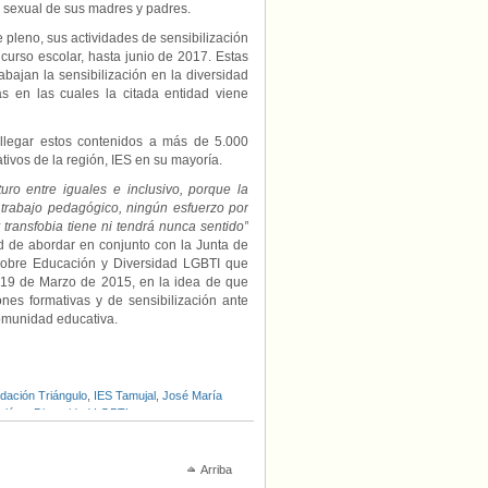
n sexual de sus madres y padres.
pleno, sus actividades de sensibilización
curso escolar, hasta junio de 2017. Estas
abajan la sensibilización en la diversidad
as en las cuales la citada entidad viene
 llegar estos contenidos a más de 5.000
tivos de la región, IES en su mayoría.
uro entre iguales e inclusivo, porque la
 trabajo pedagógico, ningún esfuerzo por
 transfobia tiene ni tendrá nunca sentido”
d de abordar en conjunto con la Junta de
 sobre Educación y Diversidad LGBTI que
19 de Marzo de 2015, en la idea de que
nes formativas y de sensibilización ante
comunidad educativa.
dación Triángulo
,
IES Tamujal
,
José María
ación y Diversidad LGBTI
Arriba