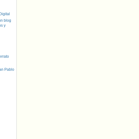
igital
un blog
hs y
errato
an Pablo