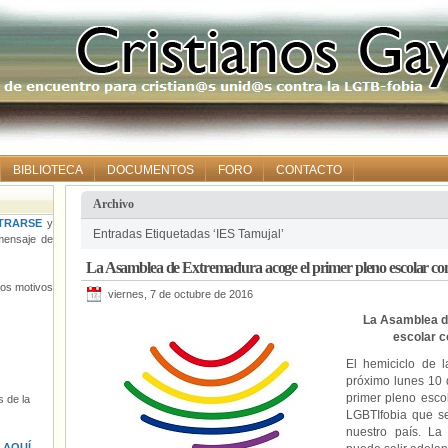
BIBLIOTECA
DOCUMENTOS
FORO
CONTACTO
Archivo
TRARSE
y
Entradas Etiquetadas ‘IES Tamujal’
ensaje de
La Asamblea de Extremadura acoge el primer pleno escolar con
tros motivos
viernes, 7 de octubre de 2016
La Asamblea d
escolar c
El hemiciclo de 
próximo lunes 10 d
primer pleno escol
 de la
LGBTIfobia que s
nuestro país. La 
s
AQUÍ