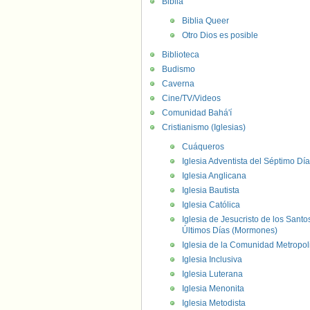
Biblia
Biblia Queer
Otro Dios es posible
Biblioteca
Budismo
Caverna
Cine/TV/Videos
Comunidad Bahá'í
Cristianismo (Iglesias)
Cuáqueros
Iglesia Adventista del Séptimo Día
Iglesia Anglicana
Iglesia Bautista
Iglesia Católica
Iglesia de Jesucristo de los Santo
Últimos Días (Mormones)
Iglesia de la Comunidad Metropol
Iglesia Inclusiva
Iglesia Luterana
Iglesia Menonita
Iglesia Metodista