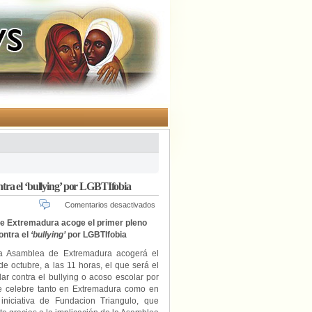
tra el ‘bullying’ por LGBTIfobia
en
Comentarios desactivados
La
e Extremadura acoge el primer pleno
Asamblea
ontra el
‘bullying’
por LGBTIfobia
de
Extremadura
la Asamblea de Extremadura acogerá el
acoge
e octubre, a las 11 horas, el que será el
el
ar contra el bullying o acoso escolar por
primer
e celebre tanto en Extremadura como en
pleno
iniciativa de Fundacion Triangulo, que
escolar