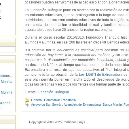
ocasiones pueden ser víctimas de acoso escolar por la orientació
6
La Fundación Triángulo pone en marcha con la realización de este 
3
en entornos educativos, que se prolongarán a lo largo de todo el 
0
actividades, que recorren centros educativos de toda la región, tr
en materia de orientación e identidad sexual y familiar, materi
trabajando desde hace 20 años en la región extremeña.
Durante el curso escolar 2015/2016, Fundación Triángulo hizo
alumnos y alumnas, en casi 200 talleres en otros 48 Centros educa
“La apuesta por la educación es esencial para construir un fut
educación de hoy forma a la ciudadanía del mañana, y sin este
acabar con la discriminación por homofobia, lesbofobia, bifobia y
ha declarado Núñez, al tiempo que ha recordado de la necesida
Extremadura y el resto de agentes educativos el Plan Integral
comprometió la aprobación de la
Ley LGBTI de Extremadura
de 
guimos…
este plan permita poner en marcha todo el despliegue de accio
 Munilla,
todas las personas y en todos los frentes que forman parte de la 
Fuente
Fundación Triángulo
 Munilla,
General
,
Homofobia/ Transfobia.
azones
Arroyo de San Serván
,
Asamblea de Extremadura
,
Blanca Martín
,
Fun
o
Núñez Blanco
,
Ley LGBTI de Extremadura
,
Plan Integral sobre Educ
Copyright © 2009-2025 Cristianos Gays