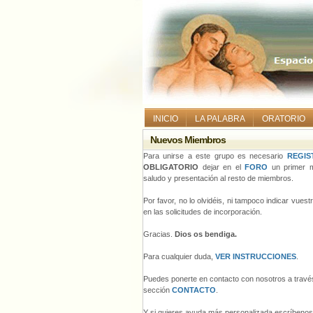
INICIO
LA PALABRA
ORATORIO
Nuevos Miembros
Para unirse a este grupo es necesario
REGIS
OBLIGATORIO
dejar en el
FORO
un primer m
saludo y presentación al resto de miembros.
Por favor, no lo olvidéis, ni tampoco indicar vues
en las solicitudes de incorporación.
Gracias.
Dios os bendiga.
Para cualquier duda,
VER INSTRUCCIONES
.
Puedes ponerte en contacto con nosotros a través
sección
CONTACTO
.
Y si quieres ayuda más personalizada escríbeno