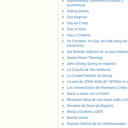
Espiritualidad caminante (cristiana y
ecuménica)
Falling poems
Gay Anglican
Gay en Cristo
Gay se nace.
Gay y Cristiano
I'm Christian, I'm Gay, let's talk (blog del
David Eck)
Isla flotante: bitácora de un gay cristian
James Alison Theology
John Shelby Spong en español
La Casulla de San Ildefonso
La Ciudad Perdida de Nivorg
La web de JOHN SHELBY SPONG en e
Los Universículos del Hermano Cortés
Mano a mano con el Pastor
Mesoletot (blog de una mujer judía y le
Moradas de Deus (portugués)
Moral y Doctrina LGBTI
Mundo Homo
Nuestra Señora de los Homosexuales