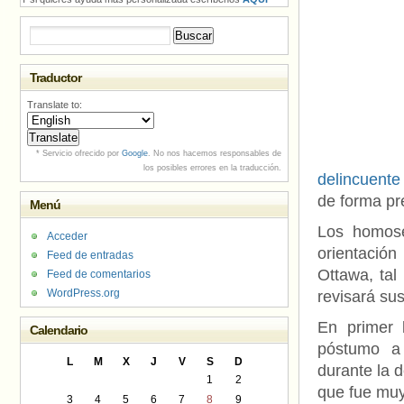
Buscar:
Traductor
Translate to:
* Servicio ofrecido por
Google
. No nos hacemos responsables de
los posibles errores en la traducción.
delincuente
de forma pr
Menú
Los homose
Acceder
orientación
Feed de entradas
Ottawa, tal
Feed de comentarios
WordPress.org
revisará su
En primer 
Calendario
póstumo a 
L
M
X
J
V
S
D
durante la 
1
2
que fue muy
3
4
5
6
7
8
9