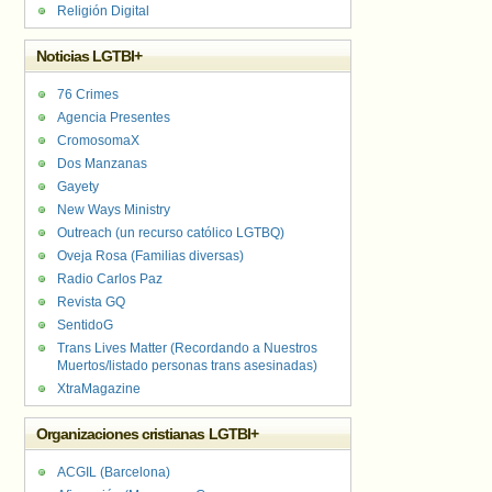
Religión Digital
Noticias LGTBI+
76 Crimes
Agencia Presentes
CromosomaX
Dos Manzanas
Gayety
New Ways Ministry
Outreach (un recurso católico LGTBQ)
Oveja Rosa (Familias diversas)
Radio Carlos Paz
Revista GQ
SentidoG
Trans Lives Matter (Recordando a Nuestros
Muertos/listado personas trans asesinadas)
XtraMagazine
Organizaciones cristianas LGTBI+
ACGIL (Barcelona)