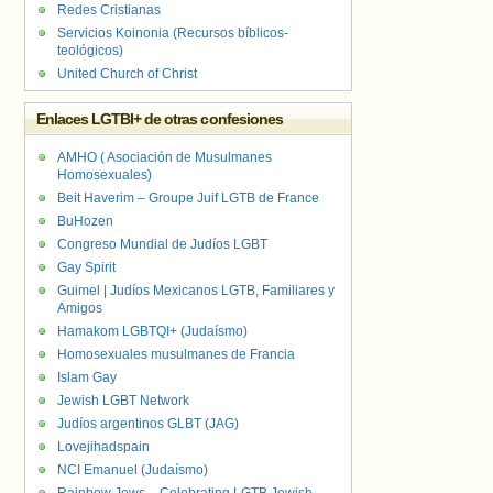
Redes Cristianas
Servicios Koinonia (Recursos bíblicos-
teológicos)
United Church of Christ
Enlaces LGTBI+ de otras confesiones
AMHO ( Asociación de Musulmanes
Homosexuales)
Beit Haverim – Groupe Juif LGTB de France
BuHozen
Congreso Mundial de Judíos LGBT
Gay Spirit
Guimel | Judíos Mexicanos LGTB, Familiares y
Amigos
Hamakom LGBTQI+ (Judaísmo)
Homosexuales musulmanes de Francia
Islam Gay
Jewish LGBT Network
Judíos argentinos GLBT (JAG)
Lovejihadspain
NCI Emanuel (Judaísmo)