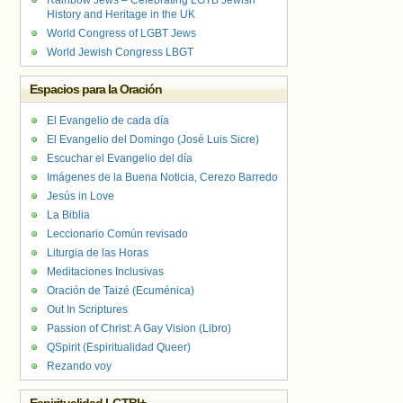
Rainbow Jews – Celebrating LGTB Jewish
History and Heritage in the UK
World Congress of LGBT Jews
World Jewish Congress LBGT
Espacios para la Oración
El Evangelio de cada día
El Evangelio del Domingo (José Luis Sicre)
Escuchar el Evangelio del día
Imágenes de la Buena Noticia, Cerezo Barredo
Jesús in Love
La Biblia
Leccionario Común revisado
Liturgia de las Horas
Meditaciones Inclusivas
Oración de Taizé (Ecuménica)
Out In Scriptures
Passion of Christ: A Gay Vision (Libro)
QSpirit (Espiritualidad Queer)
Rezando voy