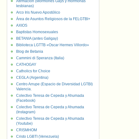
Afirmación (Mormones Gays y mormonas
lesbianas)
Arco Iris Nuevo Apostólico
Área de Asuntos Religiosos de la FELGTBI+
AXIOS
Baptistas Homosexuales
BETANIA (antes Galigay)
Biblioteca LGTTB «Oscar Hermes Villordo»
Blog de Betania
Cammini di Speranza (Italia)
CATHOGAY
Catholics for Choice
CEGLA (Argentina)
Centro Arrupe (Espacio de Diversidad LGTBI)
Valencia.
Colectivo Teresa de Cepeda y Ahumada
(Facebook)
Colectivo Teresa de Cepeda y Ahumada
(Instagram)
Colectivo Teresa de Cepeda y Ahumada
(Youtube)
CRISMHOM
Cristo LGBTI (Venezuela)