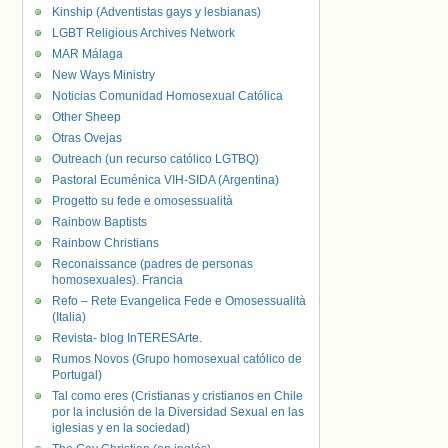
Kinship (Adventistas gays y lesbianas)
LGBT Religious Archives Network
MAR Málaga
New Ways Ministry
Noticias Comunidad Homosexual Católica
Other Sheep
Otras Ovejas
Outreach (un recurso católico LGTBQ)
Pastoral Ecuménica VIH-SIDA (Argentina)
Progetto su fede e omosessualità
Rainbow Baptists
Rainbow Christians
Reconaissance (padres de personas
homosexuales). Francia
Refo – Rete Evangelica Fede e Omosessualità
(Italia)
Revista- blog InTERESArte.
Rumos Novos (Grupo homosexual católico de
Portugal)
Tal como eres (Cristianas y cristianos en Chile
por la inclusión de la Diversidad Sexual en las
iglesias y en la sociedad)