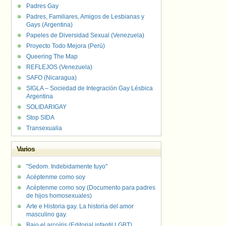
Padres Gay
Padres, Familiares, Amigos de Lesbianas y
Gays (Argentina)
Papeles de Diversidad Sexual (Venezuela)
Proyecto Todo Mejora (Perú)
Queering The Map
REFLEJOS (Venezuela)
SAFO (Nicaragua)
SIGLA – Sociedad de Integración Gay Lésbica
Argentina
SOLIDARIGAY
Stop SIDA
Transexualia
Varios
"Sedom. Indebidamente tuyo"
Acéptenme como soy
Acéptenme como soy (Documento para padres
de hijos homosexuales)
Arte e Historia gay. La historia del amor
masculino gay.
Bajo el arcoíris (Editorial infantil LGBT).