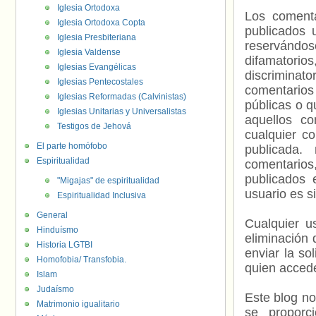
Iglesia Ortodoxa
Los comenta
Iglesia Ortodoxa Copta
publicados 
Iglesia Presbiteriana
reservándos
Iglesia Valdense
difamatorio
Iglesias Evangélicas
discriminat
Iglesias Pentecostales
comentarios
Iglesias Reformadas (Calvinistas)
públicas o 
Iglesias Unitarias y Universalistas
aquellos c
Testigos de Jehová
cualquier c
El parte homófobo
publicada.
Espiritualidad
comentarios,
publicados 
"Migajas" de espiritualidad
usuario es s
Espiritualidad Inclusiva
General
Cualquier us
Hinduísmo
eliminación 
Historia LGTBI
enviar la so
Homofobia/ Transfobia.
quien accede
Islam
Judaísmo
Este blog no
Matrimonio igualitario
se proporc