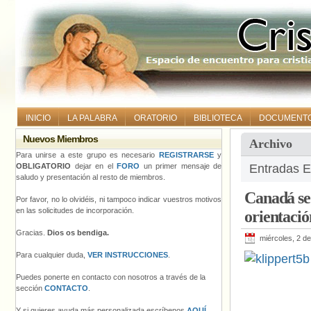
INICIO
LA PALABRA
ORATORIO
BIBLIOTECA
DOCUMENT
Nuevos Miembros
Archivo
Para unirse a este grupo es necesario
REGISTRARSE
y
OBLIGATORIO
dejar en el
FORO
un primer mensaje de
Entradas E
saludo y presentación al resto de miembros.
Canadá se 
Por favor, no lo olvidéis, ni tampoco indicar vuestros motivos
en las solicitudes de incorporación.
orientació
Gracias.
Dios os bendiga.
miércoles, 2 d
Para cualquier duda,
VER INSTRUCCIONES
.
Puedes ponerte en contacto con nosotros a través de la
sección
CONTACTO
.
Y si quieres ayuda más personalizada escríbenos
AQUÍ