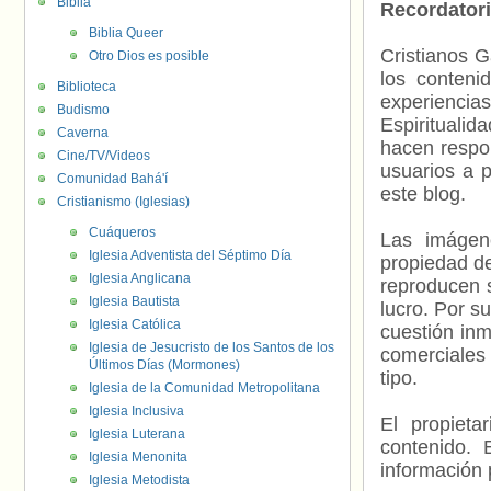
Biblia
Recordator
Biblia Queer
Cristianos G
Otro Dios es posible
los contenid
Biblioteca
experienci
Budismo
Espiritualid
Caverna
hacen respo
Cine/TV/Videos
usuarios a p
Comunidad Bahá'í
este blog.
Cristianismo (Iglesias)
Cuáqueros
Las imágene
Iglesia Adventista del Séptimo Día
propiedad de
Iglesia Anglicana
reproducen s
Iglesia Bautista
lucro. Por s
Iglesia Católica
cuestión inm
Iglesia de Jesucristo de los Santos de los
comerciales 
Últimos Días (Mormones)
tipo.
Iglesia de la Comunidad Metropolitana
Iglesia Inclusiva
El propieta
Iglesia Luterana
contenido. 
Iglesia Menonita
información 
Iglesia Metodista