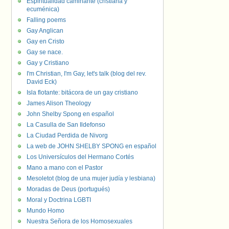
Espiritualidad caminante (cristiana y
ecuménica)
Falling poems
Gay Anglican
Gay en Cristo
Gay se nace.
Gay y Cristiano
I'm Christian, I'm Gay, let's talk (blog del rev.
David Eck)
Isla flotante: bitácora de un gay cristiano
James Alison Theology
John Shelby Spong en español
La Casulla de San Ildefonso
La Ciudad Perdida de Nivorg
La web de JOHN SHELBY SPONG en español
Los Universículos del Hermano Cortés
Mano a mano con el Pastor
Mesoletot (blog de una mujer judía y lesbiana)
Moradas de Deus (portugués)
Moral y Doctrina LGBTI
Mundo Homo
Nuestra Señora de los Homosexuales