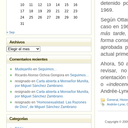
detenido p
10
11
12
13
14
15
16
1969.
17
18
19
20
21
22
23
24
25
26
27
28
29
30
Según Ottaw
31
caso en 196
« Sep
más tarde,
forma conse
Archivos
aprobada po
Archivos
actual prim
Comentarios recientes
Ahora, 50 
Mudejarillo
en
Seguimos…
revisar, 
Ricardo Alonso Ochoa Gongora
en
Seguimos…
orientación
resignado
en
Carta abierta a Monseñor Munilla,
o
«indecen
por Miguel Sánchez Zambrano.
Andrée-Lyne
resignado
en
Carta abierta a Monseñor Munilla,
por Miguel Sánchez Zambrano.
General
,
Histo
resignado
en
“Homosexualidad. Las Razones
Andrée-Lyne
,
de Dios”, de Miguel Sánchez Zambrano
Categorías
Copyright © 200