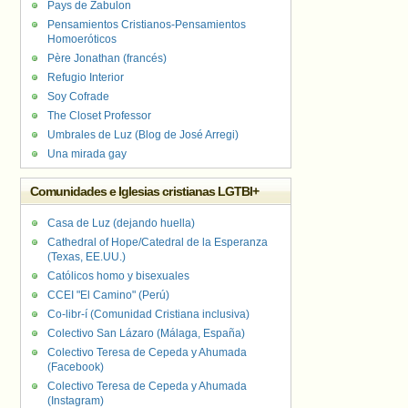
Pays de Zabulon
Pensamientos Cristianos-Pensamientos
Homoeróticos
Père Jonathan (francés)
Refugio Interior
Soy Cofrade
The Closet Professor
Umbrales de Luz (Blog de José Arregi)
Una mirada gay
Comunidades e Iglesias cristianas LGTBI+
Casa de Luz (dejando huella)
Cathedral of Hope/Catedral de la Esperanza
(Texas, EE.UU.)
Católicos homo y bisexuales
CCEI "El Camino" (Perú)
Co-libr-í (Comunidad Cristiana inclusiva)
Colectivo San Lázaro (Málaga, España)
Colectivo Teresa de Cepeda y Ahumada
(Facebook)
Colectivo Teresa de Cepeda y Ahumada
(Instagram)