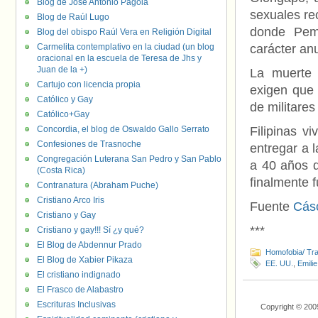
Blog de José Antonio Pagola
sexuales re
Blog de Raúl Lugo
donde Pemb
Blog del obispo Raúl Vera en Religión Digital
Carmelita contemplativo en la ciudad (un blog
carácter an
oracional en la escuela de Teresa de Jhs y
Juan de la +)
La muerte 
Cartujo con licencia propia
exigen que 
Católico y Gay
de militare
Católico+Gay
Concordia, el blog de Oswaldo Gallo Serrato
Filipinas v
Confesiones de Trasnoche
entregar a 
Congregación Luterana San Pedro y San Pablo
a 40 años d
(Costa Rica)
finalmente f
Contranatura (Abraham Puche)
Cristiano Arco Iris
Fuente
Cás
Cristiano y Gay
***
Cristiano y gay!!! Sí ¿y qué?
El Blog de Abdennur Prado
Homofobia/ Tra
El Blog de Xabier Pikaza
EE. UU.
,
Emili
El cristiano indignado
El Frasco de Alabastro
Escrituras Inclusivas
Copyright © 200