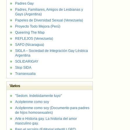
Padres Gay
Padres, Familiares, Amigos de Lesbianas y
Gays (Argentina)
Papeles de Diversidad Sexual (Venezuela)
Proyecto Todo Mejora (Perú)
Queering The Map
REFLEJOS (Venezuela)
SAFO (Nicaragua)
SIGLA – Sociedad de Integración Gay Lésbica
Argentina
SOLIDARIGAY
Stop SIDA
Transexualia
Varios
"Sedom. Indebidamente tuyo"
Acéptenme como soy
Acéptenme como soy (Documento para padres
de hijos homosexuales)
Arte e Historia gay. La historia del amor
masculino gay.
Bajo el arcoíris (Editorial infantil LGBT).