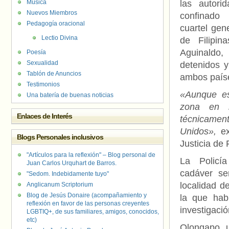
Música
las autori
Nuevos Miembros
confinado
Pedagogía oracional
cuartel gen
Lectio Divina
de Filipi
Aguinaldo,
Poesía
Sexualidad
detenidos y
Tablón de Anuncios
ambos país
Testimonios
«Aunque es
Una batería de buenas noticias
zona en 
Enlaces de Interés
técnicame
Unidos»,
ex
Blogs Personales inclusivos
Justicia de 
"Artículos para la reflexión" – Blog personal de
La Policí
Juan Carlos Urquhart de Barros.
cadáver se
"Sedom. Indebidamente tuyo"
localidad d
Anglicanum Scriptorium
Blog de Jesús Donaire (acompañamiento y
la que hab
reflexión en favor de las personas creyentes
investigació
LGBTIQ+, de sus familiares, amigos, conocidos,
etc)
Olongapo, u