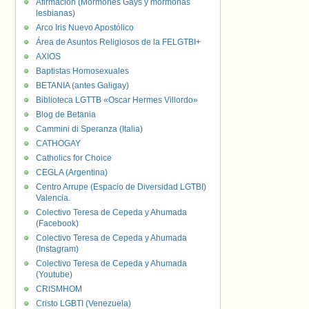
Afirmación (Mormones Gays y mormonas
lesbianas)
Arco Iris Nuevo Apostólico
Área de Asuntos Religiosos de la FELGTBI+
AXIOS
Baptistas Homosexuales
BETANIA (antes Galigay)
Biblioteca LGTTB «Oscar Hermes Villordo»
Blog de Betania
Cammini di Speranza (Italia)
CATHOGAY
Catholics for Choice
CEGLA (Argentina)
Centro Arrupe (Espacio de Diversidad LGTBI)
Valencia.
Colectivo Teresa de Cepeda y Ahumada
(Facebook)
Colectivo Teresa de Cepeda y Ahumada
(Instagram)
Colectivo Teresa de Cepeda y Ahumada
(Youtube)
CRISMHOM
Cristo LGBTI (Venezuela)