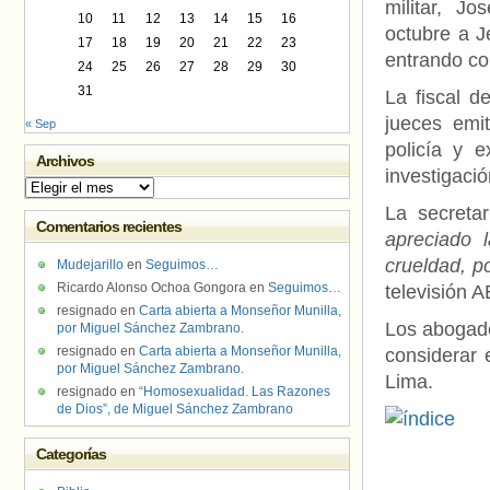
militar, J
10
11
12
13
14
15
16
octubre a J
17
18
19
20
21
22
23
entrando con
24
25
26
27
28
29
30
31
La fiscal d
jueces emi
« Sep
policía y 
Archivos
investigaci
Archivos
La secretar
Comentarios recientes
apreciado l
crueldad, p
Mudejarillo
en
Seguimos…
Ricardo Alonso Ochoa Gongora
en
Seguimos…
televisión 
resignado
en
Carta abierta a Monseñor Munilla,
Los abogado
por Miguel Sánchez Zambrano.
resignado
en
Carta abierta a Monseñor Munilla,
considerar 
por Miguel Sánchez Zambrano.
Lima.
resignado
en
“Homosexualidad. Las Razones
de Dios”, de Miguel Sánchez Zambrano
Categorías