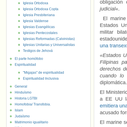
obligación
Iglesia Ortodoxa
judicial
«.
Iglesia Ortodoxa Copta
Iglesia Presbiteriana
El marine
Iglesia Valdense
Estados Un
Iglesias Evangélicas
militar bil
Iglesias Pentecostales
estadounid
Iglesias Reformadas (Calvinistas)
Iglesias Unitarias y Universalistas
una transex
Testigos de Jehová
«Estados U
El parte homófobo
Filipinas 
Espiritualidad
derechos de
"Migajas" de espiritualidad
cuando lo r
Espiritualidad Inclusiva
diplomática.
General
El Ministeri
Hinduísmo
a EE UU la
Historia LGTBI
Homofobia/ Transfobia.
emitiera un
Islam
acusado for
Judaísmo
El marine s
Matrimonio igualitario