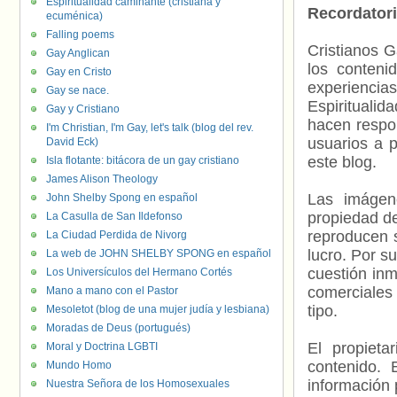
Espiritualidad caminante (cristiana y
Recordator
ecuménica)
Falling poems
Cristianos G
Gay Anglican
los contenid
Gay en Cristo
experienci
Gay se nace.
Espiritualid
Gay y Cristiano
hacen respo
I'm Christian, I'm Gay, let's talk (blog del rev.
usuarios a p
David Eck)
este blog.
Isla flotante: bitácora de un gay cristiano
James Alison Theology
Las imágene
John Shelby Spong en español
propiedad de
La Casulla de San Ildefonso
reproducen s
La Ciudad Perdida de Nivorg
lucro. Por s
La web de JOHN SHELBY SPONG en español
cuestión inm
Los Universículos del Hermano Cortés
comerciales 
Mano a mano con el Pastor
tipo.
Mesoletot (blog de una mujer judía y lesbiana)
Moradas de Deus (portugués)
El propieta
Moral y Doctrina LGBTI
contenido. 
Mundo Homo
información 
Nuestra Señora de los Homosexuales