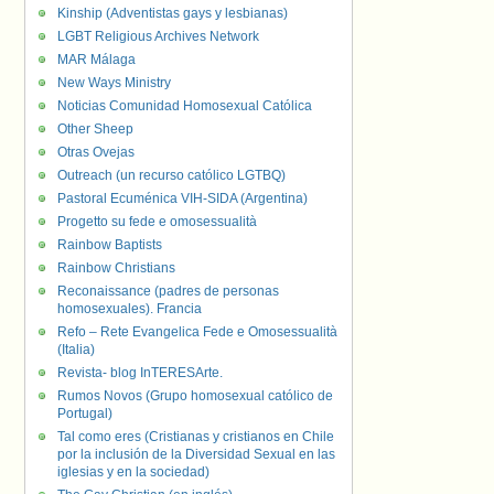
Kinship (Adventistas gays y lesbianas)
LGBT Religious Archives Network
MAR Málaga
New Ways Ministry
Noticias Comunidad Homosexual Católica
Other Sheep
Otras Ovejas
Outreach (un recurso católico LGTBQ)
Pastoral Ecuménica VIH-SIDA (Argentina)
Progetto su fede e omosessualità
Rainbow Baptists
Rainbow Christians
Reconaissance (padres de personas
homosexuales). Francia
Refo – Rete Evangelica Fede e Omosessualità
(Italia)
Revista- blog InTERESArte.
Rumos Novos (Grupo homosexual católico de
Portugal)
Tal como eres (Cristianas y cristianos en Chile
por la inclusión de la Diversidad Sexual en las
iglesias y en la sociedad)