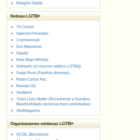
Religión Digital
Noticias LGTBI+
76 Crimes
Agencia Presentes
CromosomaX
Dos Manzanas
Gayety
New Ways Ministry
Outreach (un recurso católico LGTBQ)
Oveja Rosa (Familias diversas)
Radio Carlos Paz
Revista GQ
SentidoG
Trans Lives Matter (Recordando a Nuestros
Muertos/listado personas trans asesinadas)
XtraMagazine
Organizaciones cristianas LGTBI+
ACGIL (Barcelona)