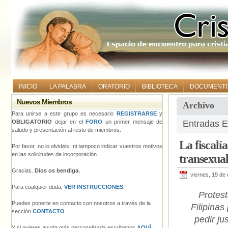
INICIO
LA PALABRA
ORATORIO
BIBLIOTECA
DOCUMENT
Nuevos Miembros
Archivo
Para unirse a este grupo es necesario
REGISTRARSE
y
OBLIGATORIO
dejar en el
FORO
un primer mensaje de
Entradas E
saludo y presentación al resto de miembros.
La fiscalí
Por favor, no lo olvidéis, ni tampoco indicar vuestros motivos
en las solicitudes de incorporación.
transexua
Gracias.
Dios os bendiga.
viernes, 19 de
Para cualquier duda,
VER INSTRUCCIONES
.
Protes
Puedes ponerte en contacto con nosotros a través de la
Filipinas
sección
CONTACTO
.
pedir jus
Y si quieres ayuda más personalizada escríbenos
AQUÍ