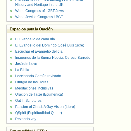
Rainbow Jews – Celebrating LGTB Jewish
History and Heritage in the UK
World Congress of LGBT Jews
World Jewish Congress LBGT
Espacios para la Oración
El Evangelio de cada día
El Evangelio del Domingo (José Luis Sicre)
Escuchar el Evangelio del día
Imágenes de la Buena Noticia, Cerezo Barredo
Jesús in Love
La Biblia
Leccionario Común revisado
Liturgia de las Horas
Meditaciones Inclusivas
Oración de Taizé (Ecuménica)
Out In Scriptures
Passion of Christ: A Gay Vision (Libro)
QSpirit (Espiritualidad Queer)
Rezando voy