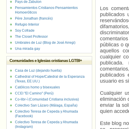
Pays de Zabulon
Los comenta
Pensamientos Cristianos-Pensamientos
Homoeróticos
publicados 
Père Jonathan (francés)
reservándos
Refugio Interior
difamatorio
Soy Cofrade
discriminat
The Closet Professor
comentarios
Umbrales de Luz (Blog de José Arregi)
públicas o 
Una mirada gay
aquellos c
cualquier c
Comunidades e Iglesias cristianas LGTBI+
publicada.
comentarios,
Casa de Luz (dejando huella)
publicados 
Cathedral of Hope/Catedral de la Esperanza
usuario es s
(Texas, EE.UU.)
Católicos homo y bisexuales
Cualquier us
CCEI "El Camino" (Perú)
eliminación 
Co-libr-í (Comunidad Cristiana inclusiva)
enviar la so
Colectivo San Lázaro (Málaga, España)
quien accede
Colectivo Teresa de Cepeda y Ahumada
(Facebook)
Colectivo Teresa de Cepeda y Ahumada
Este blog no
(Instagram)