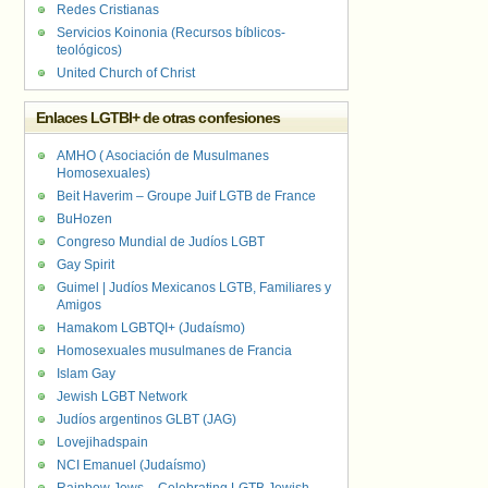
Redes Cristianas
Servicios Koinonia (Recursos bíblicos-
teológicos)
United Church of Christ
Enlaces LGTBI+ de otras confesiones
AMHO ( Asociación de Musulmanes
Homosexuales)
Beit Haverim – Groupe Juif LGTB de France
BuHozen
Congreso Mundial de Judíos LGBT
Gay Spirit
Guimel | Judíos Mexicanos LGTB, Familiares y
Amigos
Hamakom LGBTQI+ (Judaísmo)
Homosexuales musulmanes de Francia
Islam Gay
Jewish LGBT Network
Judíos argentinos GLBT (JAG)
Lovejihadspain
NCI Emanuel (Judaísmo)