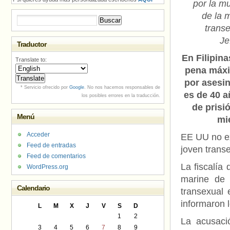
por la m
de la 
Buscar:
trans
Je
Traductor
En Filipina
Translate to:
pena máx
por asesi
* Servicio ofrecido por
Google
. No nos hacemos responsables de
es de 40 
los posibles errores en la traducción.
de prisi
Menú
mi
Acceder
EE UU no ex
Feed de entradas
joven trans
Feed de comentarios
La fiscalía
WordPress.org
marine de 
Calendario
transexual 
informaron 
L
M
X
J
V
S
D
1
2
La acusaci
3
4
5
6
7
8
9