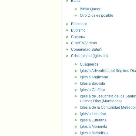
Biblia
Biblia Queer
Otro Dios es posible
Biblioteca
Budismo
Caverna
Cine/TV/Videos
Comunidad Bahá'í
Cristianismo (Iglesias)
Cuáqueros
Iglesia Adventista del Séptimo Día
Iglesia Anglicana
Iglesia Bautista
Iglesia Católica
Iglesia de Jesucristo de los Santo
Últimos Días (Mormones)
Iglesia de la Comunidad Metropol
Iglesia Inclusiva
Iglesia Luterana
Iglesia Menonita
Iglesia Metodista