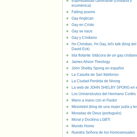
Espiritualidad caminante (cristiana y
ecuménica)
Falling poems
Gay Anglican
Gay en Cristo
Gay se nace.
Gay y Cristiano
I'm Christian, I'm Gay, let's talk (blog del
David Eck)
Isla flotante: bitácora de un gay cristian
James Alison Theology
John Shelby Spong en español
La Casulla de San Ildefonso
La Ciudad Perdida de Nivorg
La web de JOHN SHELBY SPONG en e
Los Universículos del Hermano Cortés
Mano a mano con el Pastor
Mesoletot (blog de una mujer judía y le
Moradas de Deus (portugués)
Moral y Doctrina LGBTI
Mundo Homo
Nuestra Señora de los Homosexuales