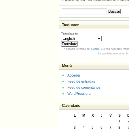
Buscar:
Traductor
Translate to:
* Servicio ofrecido por
Google
. No nos hacemos respo
los posibles errores en la
Menú
Acceder
Feed de entradas
Feed de comentarios
WordPress.org
Calendario
L
M
X
J
V
S
1
3
4
5
6
7
8