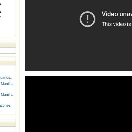
6
3
0
guimos…
 Munilla,
 Munilla,
azones
o