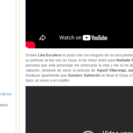
Si bien
Lino Escalera
no pudo irse con ninguno de los dos premi
su película se fue con un Goya, el de mejor actriz para
Nathalie 
pensaba que este personaje me arrancaría la vida y me la ha dev
cabezón, yéndose de vacío la película de
Agustí Villaronga, a
Destacar igualmente que
Gustavo Salmerón
se lleva el Goya a 
hijos, un mono y un castillo
.
s de los
itana