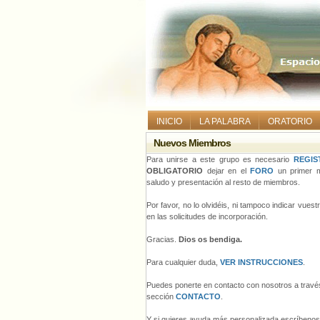
INICIO
LA PALABRA
ORATORIO
Nuevos Miembros
Para unirse a este grupo es necesario
REGIS
OBLIGATORIO
dejar en el
FORO
un primer m
saludo y presentación al resto de miembros.
Por favor, no lo olvidéis, ni tampoco indicar vues
en las solicitudes de incorporación.
Gracias.
Dios os bendiga.
Para cualquier duda,
VER INSTRUCCIONES
.
Puedes ponerte en contacto con nosotros a través
sección
CONTACTO
.
Y si quieres ayuda más personalizada escríbeno