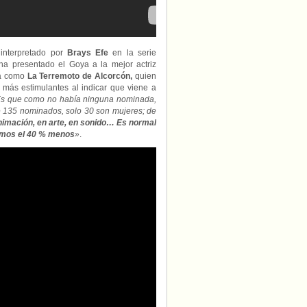
 interpretado por
Brays Efe
en la serie
a presentado el Goya a la mejor actriz
da como
La Terremoto de Alcorcón,
quien
 más estimulantes al indicar que viene a
. Es que como no había ninguna nominada,
 135 nominados, solo 30 son mujeres; de
imación, en arte, en sonido… Es normal
ramos el 40 % menos
»
.