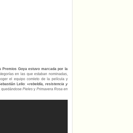
mejor
película
iberoamericana
os Premios Goya estuvo marcada por la
ategorías en las que estaban nominadas,
oger el equipo comleto de la película y
ebastián Lelio
:
«
rebeldía, resistencia y
ón, quedándose
Pieles
y
Primavera Rosa en