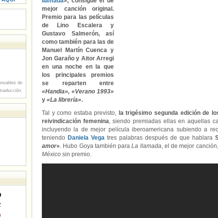
llamada
»
, consigue el de
mejor canción original.
Premio para las películas
de Lino Escalera y
Gustavo Salmerón, así
como también para las de
Manuel Martín Cuenca y
Jon Garaño y Aitor Arregi
en una noche en la que
los principales premios
se reparten entre
nsables de
 traducción.
«Handia», «Verano 1993»
y
«La librería»
.
Tal y como estaba previsto,
la trigésimo segunda edición de l
reivindicación femenina
, siendo premiadas ellas en aquellas c
incluyendo la de mejor película iberoamericana subiendo a rec
teniendo
Daniela Vega
tres palabras después de que hablara
S
amor
»
. Hubo Goya también para
La llamada
, el de mejor canci
México
sin premio.
D
2
9