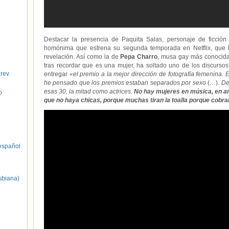
Destacar la presencia de Paquita Salas, personaje de ficción
homónima que estrena su segunda temporada en Netflix, que h
revelación. Así como la de
Pepa Charro
, musa gay más conoci
tras recordar que es una mujer, ha soltado uno de los discursos
 rev.
entregar
«el premio a la mejor dirección de fotografía femenina
he pensado que los premios estaban separados por sexo
(…).
De
esas 30, la mitad como actrices.
No hay mujeres en música, en an
o
que no haya chicas, porque muchas tiran la toalla porque cob
spañol
sbiana)