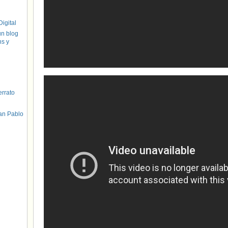
igital
un blog
hs y
errato
an Pablo