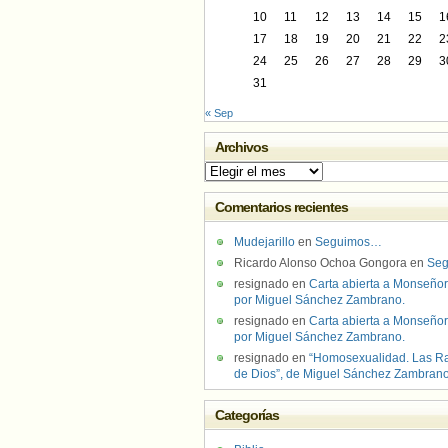
10
11
12
13
14
15
1
17
18
19
20
21
22
2
24
25
26
27
28
29
3
31
« Sep
Archivos
Archivos
Comentarios recientes
Mudejarillo
en
Seguimos…
Ricardo Alonso Ochoa Gongora
en
Se
resignado
en
Carta abierta a Monseñor
por Miguel Sánchez Zambrano.
resignado
en
Carta abierta a Monseñor
por Miguel Sánchez Zambrano.
resignado
en
“Homosexualidad. Las R
de Dios”, de Miguel Sánchez Zambran
Categorías