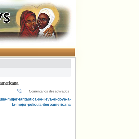
roamericana
en
Comentarios desactivados
«Una
mujer
fantástica»
se
lleva
el
Goya
a
la