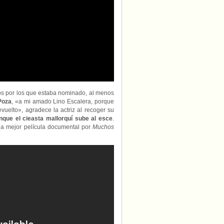
os por los que estaba nominado, al menos
Poza
, «a mi amado Lino Escalera, porque
uelto», agradece la actriz al recoger su
unque el cieasta mallorquí sube al esce
.
la mejor película documental por
Muchos