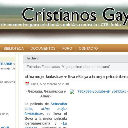
BIBLIOTECA
DOCUMENTOS
FORO
CONTACTO
Archivo
TRARSE
y
Entradas Etiquetadas ‘Mejor película iberoamericana’
ensaje de
«Una mujer fantástica» se lleva el Goya a la mejor película ibe
tros motivos
lunes, 5 de febrero de 2018
«Rebeldía, Resistencia y
Amor»
La película de
Sebastián
Lelio
,
«
Una mujer
fantástica
»
, se lleva el
 de la
Goya a la mejor película
iberoamericana y
«
La
s
AQUÍ