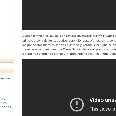
Premio también se llevan las películas de
Manuel Martín Cuenca
primero y 10 la de los segundos, convirtiéndose
Handia
en la pel
las ganadoras morales serían
La librería
y
Verano 1993
, que se a
Resaltar el momento en que
Carla Simón
dedica el premio a todo
y a los que viven hoy con el VIH, denunciando que «es muy abs
sonal de
to y
entes
nocidos,