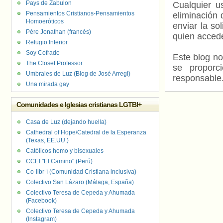
Pays de Zabulon
Cualquier us
Pensamientos Cristianos-Pensamientos
eliminación 
Homoeróticos
enviar la so
Père Jonathan (francés)
quien accede
Refugio Interior
Soy Cofrade
Este blog no
The Closet Professor
se proporc
Umbrales de Luz (Blog de José Arregi)
responsable
Una mirada gay
Comunidades e Iglesias cristianas LGTBI+
Casa de Luz (dejando huella)
Cathedral of Hope/Catedral de la Esperanza
(Texas, EE.UU.)
Católicos homo y bisexuales
CCEI "El Camino" (Perú)
Co-libr-í (Comunidad Cristiana inclusiva)
Colectivo San Lázaro (Málaga, España)
Colectivo Teresa de Cepeda y Ahumada
(Facebook)
Colectivo Teresa de Cepeda y Ahumada
(Instagram)