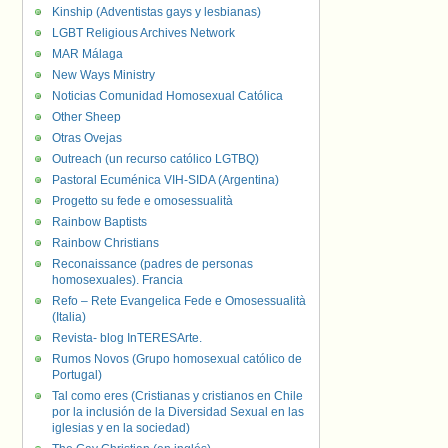
Kinship (Adventistas gays y lesbianas)
LGBT Religious Archives Network
MAR Málaga
New Ways Ministry
Noticias Comunidad Homosexual Católica
Other Sheep
Otras Ovejas
Outreach (un recurso católico LGTBQ)
Pastoral Ecuménica VIH-SIDA (Argentina)
Progetto su fede e omosessualità
Rainbow Baptists
Rainbow Christians
Reconaissance (padres de personas
homosexuales). Francia
Refo – Rete Evangelica Fede e Omosessualità
(Italia)
Revista- blog InTERESArte.
Rumos Novos (Grupo homosexual católico de
Portugal)
Tal como eres (Cristianas y cristianos en Chile
por la inclusión de la Diversidad Sexual en las
iglesias y en la sociedad)