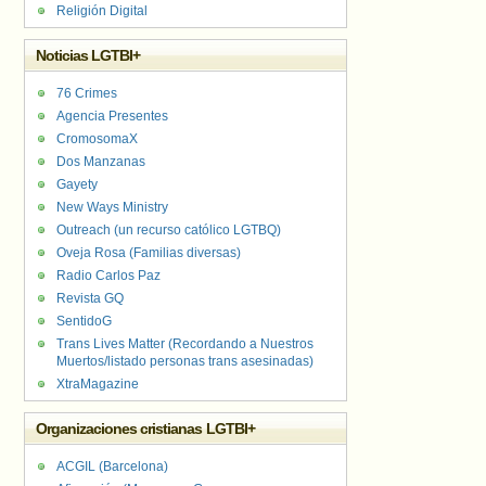
Religión Digital
Noticias LGTBI+
76 Crimes
Agencia Presentes
CromosomaX
Dos Manzanas
Gayety
New Ways Ministry
Outreach (un recurso católico LGTBQ)
Oveja Rosa (Familias diversas)
Radio Carlos Paz
Revista GQ
SentidoG
Trans Lives Matter (Recordando a Nuestros
Muertos/listado personas trans asesinadas)
XtraMagazine
Organizaciones cristianas LGTBI+
ACGIL (Barcelona)