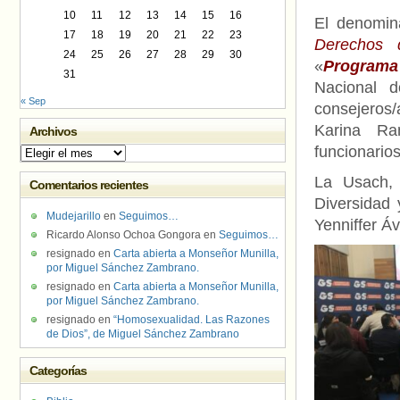
10
11
12
13
14
15
16
El denomin
17
18
19
20
21
22
23
Derechos 
24
25
26
27
28
29
30
«
Programa 
31
Nacional d
« Sep
consejeros/
Karina Ra
Archivos
funcionario
Archivos
La Usach, 
Comentarios recientes
Diversidad 
Mudejarillo
en
Seguimos…
Yenniffer Á
Ricardo Alonso Ochoa Gongora
en
Seguimos…
resignado
en
Carta abierta a Monseñor Munilla,
por Miguel Sánchez Zambrano.
resignado
en
Carta abierta a Monseñor Munilla,
por Miguel Sánchez Zambrano.
resignado
en
“Homosexualidad. Las Razones
de Dios”, de Miguel Sánchez Zambrano
Categorías