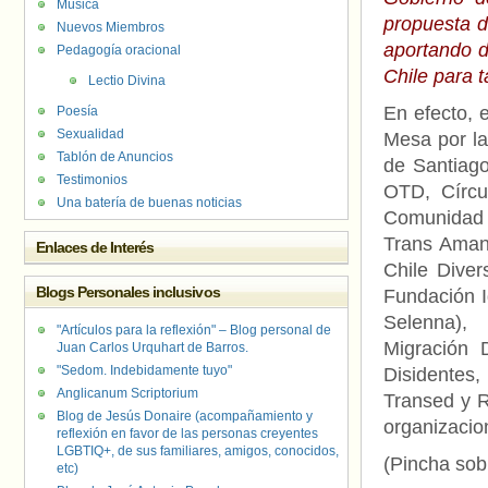
Música
propuesta d
Nuevos Miembros
aportando d
Pedagogía oracional
Chile para t
Lectio Divina
En efecto, 
Poesía
Sexualidad
Mesa por la
Tablón de Anuncios
de Santiago
Testimonios
OTD, Círcu
Una batería de buenas noticias
Comunidad 
Trans Amand
Enlaces de Interés
Chile Diver
Blogs Personales inclusivos
Fundación 
Selenna),
"Artículos para la reflexión" – Blog personal de
Migración 
Juan Carlos Urquhart de Barros.
"Sedom. Indebidamente tuyo"
Disidentes
Anglicanum Scriptorium
Transed y R
Blog de Jesús Donaire (acompañamiento y
organizacio
reflexión en favor de las personas creyentes
LGBTIQ+, de sus familiares, amigos, conocidos,
(Pincha sob
etc)