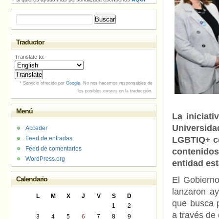
Buscar:
Traductor
Translate to:
* Servicio ofrecido por
Google
. No nos hacemos responsables de
los posibles errores en la traducción.
Menú
La iniciat
Universid
Acceder
Feed de entradas
LGBTIQ+ co
Feed de comentarios
contenido
WordPress.org
entidad es
Calendario
El Gobierno
lanzaron ay
L
M
X
J
V
S
D
que busca 
1
2
a través de 
3
4
5
6
7
8
9