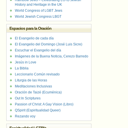
Rainbow Jews – Celebrating LGTB Jewish
History and Heritage in the UK
World Congress of LGBT Jews
World Jewish Congress LBGT
Espacios para la Oración
El Evangelio de cada día
El Evangelio del Domingo (José Luis Sicre)
Escuchar el Evangelio del día
Imágenes de la Buena Noticia, Cerezo Barredo
Jesús in Love
La Biblia
Leccionario Común revisado
Liturgia de las Horas
Meditaciones Inclusivas
Oración de Taizé (Ecuménica)
Out In Scriptures
Passion of Christ: A Gay Vision (Libro)
QSpirit (Espiritualidad Queer)
Rezando voy