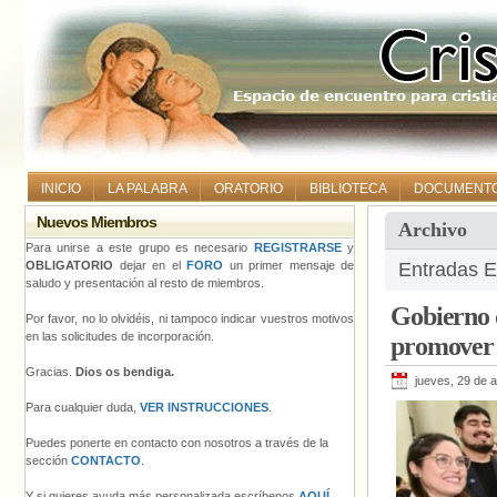
INICIO
LA PALABRA
ORATORIO
BIBLIOTECA
DOCUMENT
Nuevos Miembros
Archivo
Para unirse a este grupo es necesario
REGISTRARSE
y
OBLIGATORIO
dejar en el
FORO
un primer mensaje de
Entradas E
saludo y presentación al resto de miembros.
Gobierno 
Por favor, no lo olvidéis, ni tampoco indicar vuestros motivos
en las solicitudes de incorporación.
promover 
Gracias.
Dios os bendiga.
jueves, 29 de 
Para cualquier duda,
VER INSTRUCCIONES
.
Puedes ponerte en contacto con nosotros a través de la
sección
CONTACTO
.
Y si quieres ayuda más personalizada escríbenos
AQUÍ