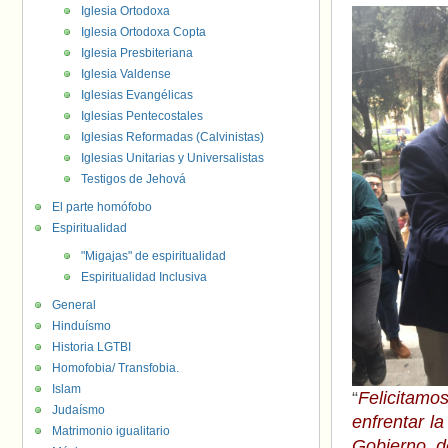
Iglesia Ortodoxa
Iglesia Ortodoxa Copta
Iglesia Presbiteriana
Iglesia Valdense
Iglesias Evangélicas
Iglesias Pentecostales
Iglesias Reformadas (Calvinistas)
Iglesias Unitarias y Universalistas
Testigos de Jehová
El parte homófobo
Espiritualidad
"Migajas" de espiritualidad
Espiritualidad Inclusiva
General
Hinduísmo
Historia LGTBI
Homofobia/ Transfobia.
Islam
“
Felicitamo
Judaísmo
enfrentar l
Matrimonio igualitario
Gobierno d