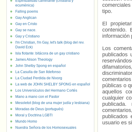
Espiritualidad caminante (cristiana y
comerciales 
ecuménica)
tipo.
Falling poems
Gay Anglican
El propieta
Gay en Cristo
contenido. 
Gay se nace.
información 
Gay y Cristiano
I'm Christian, I'm Gay, let's talk (blog del rev.
David Eck)
Los comenta
Isla flotante: bitácora de un gay cristiano
publicados 
James Alison Theology
reservándos
John Shelby Spong en español
difamatorio
La Casulla de San Ildefonso
discriminat
La Ciudad Perdida de Nivorg
comentarios
La web de JOHN SHELBY SPONG en español
públicas o 
Los Universículos del Hermano Cortés
aquellos c
Mano a mano con el Pastor
cualquier c
Mesoletot (blog de una mujer judía y lesbiana)
publicada.
Moradas de Deus (portugués)
comentarios,
Moral y Doctrina LGBTI
publicados 
Mundo Homo
usuario es s
Nuestra Señora de los Homosexuales