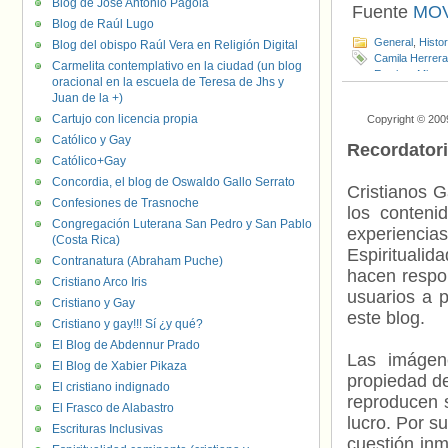
Blog de José Antonio Pagola
Fuente
MOV
Blog de Raúl Lugo
General
,
Histo
Blog del obispo Raúl Vera en Religión Digital
Camila Herrera
Carmelita contemplativo en la ciudad (un blog
Esteban Miran
oracional en la escuela de Teresa de Jhs y
Pamela Herná
Juan de la +)
Programa Visib
Cartujo con licencia propia
Copyright © 200
Católico y Gay
Recordator
Católico+Gay
Concordia, el blog de Oswaldo Gallo Serrato
Cristianos G
Confesiones de Trasnoche
los contenid
Congregación Luterana San Pedro y San Pablo
experienci
(Costa Rica)
Espiritualid
Contranatura (Abraham Puche)
hacen respo
Cristiano Arco Iris
usuarios a p
Cristiano y Gay
este blog.
Cristiano y gay!!! Sí ¿y qué?
El Blog de Abdennur Prado
Las imágene
El Blog de Xabier Pikaza
propiedad de
El cristiano indignado
reproducen s
El Frasco de Alabastro
lucro. Por s
Escrituras Inclusivas
cuestión inm