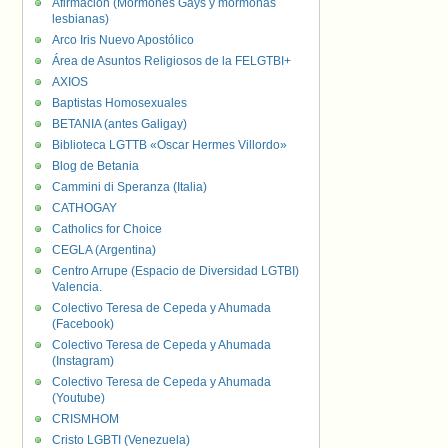
Afirmación (Mormones Gays y mormonas
lesbianas)
Arco Iris Nuevo Apostólico
Área de Asuntos Religiosos de la FELGTBI+
AXIOS
Baptistas Homosexuales
BETANIA (antes Galigay)
Biblioteca LGTTB «Oscar Hermes Villordo»
Blog de Betania
Cammini di Speranza (Italia)
CATHOGAY
Catholics for Choice
CEGLA (Argentina)
Centro Arrupe (Espacio de Diversidad LGTBI)
Valencia.
Colectivo Teresa de Cepeda y Ahumada
(Facebook)
Colectivo Teresa de Cepeda y Ahumada
(Instagram)
Colectivo Teresa de Cepeda y Ahumada
(Youtube)
CRISMHOM
Cristo LGBTI (Venezuela)