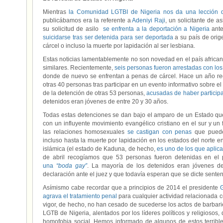
Mientras
la Comunidad LGTBI de Nigeria nos da una lección d
publicábamos era la referente a
Adeniyi Raji
, un solicitante de a
su solicitud de asilo
se enfrenta a la deportación a Nigeria
ant
suicidarse tras ser detenida para ser deportada
a su país de orig
cárcel o incluso la muerte por lapidación al ser lesbiana.
Estas noticias lamentablemente no son novedad en el país africa
similares. Recientemente,
seis personas fueron arrestadas con lo
donde de nuevo se enfrentan a penas de cárcel. Hace un año re
otras 40 personas tras participar en un evento informativo sobre e
de la detención de otras 53 personas,
acusadas de haber particip
detenidos eran jóvenes de entre 20 y 30 años.
Todas estas detenciones se dan bajo el amparo de un Estado que
con un influyente movimiento evangélico cristiano en el sur y un f
las relaciones homosexuales
se castigan con penas
que pueden
incluso hasta la muerte por lapidación en los estados del norte e
islámica (el estado de Kaduna, de hecho,
es uno de los que aplican
de abril recogíamos que 53 personas fueron detenidas en el 
una
“boda gay”
. La mayoría de los detenidos eran jóvenes d
declaración ante el juez y que todavía esperan que se dicte senten
Asímismo cabe recordar que a principios de 2014 el presidente
G
agrava el tratamiento penal
para cualquier actividad relacionada 
vigor, de hecho, no han cesado de sucederse los actos de barbarie
LGTB de Nigeria, alentados por los líderes políticos y religioso
homofobia social. Hemos informado de algunos de estos terrib