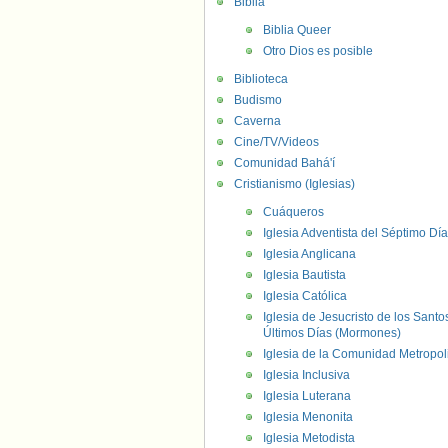
Biblia
Biblia Queer
Otro Dios es posible
Biblioteca
Budismo
Caverna
Cine/TV/Videos
Comunidad Bahá'í
Cristianismo (Iglesias)
Cuáqueros
Iglesia Adventista del Séptimo Día
Iglesia Anglicana
Iglesia Bautista
Iglesia Católica
Iglesia de Jesucristo de los Santo
Últimos Días (Mormones)
Iglesia de la Comunidad Metropol
Iglesia Inclusiva
Iglesia Luterana
Iglesia Menonita
Iglesia Metodista