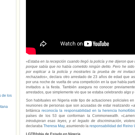
«Estaba en la recepción cuando llegó la policía y me dijeron que 
porque sabía que no había cometido ningún delito. Pero he sido
por explicar a la policía y mostrarles la prueba de mi invitac
rechazados»
, declara otro arrestado de 23 años de edad que a
por una noche de vuelta de una competición en la que había part
invitados a la fiesta. También asegura no conocer previamente
arrestados, que simplemente vio que se estaba celebrando algo y de
s de los
Son habituales en Nigeria este tipo de actuaciones policiales e
reuniones de personas que son acusadas de estar realizando
«a
itana
británica
reconocía la responsabilidad en la herencia homofóbic
países de los 53 que conforman la Commonwealth.
«Lamen
introdujeran esas leyes, y el legado de discriminación, viole
declaraba
Theresa May
, asumiendo la
responsabilidad del Reino Un
LGTBfobia de Estado en Nigeria