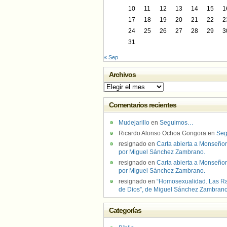
10
11
12
13
14
15
1
17
18
19
20
21
22
2
24
25
26
27
28
29
3
31
« Sep
Archivos
Archivos
Comentarios recientes
Mudejarillo
en
Seguimos…
Ricardo Alonso Ochoa Gongora
en
Se
resignado
en
Carta abierta a Monseñor
por Miguel Sánchez Zambrano.
resignado
en
Carta abierta a Monseñor
por Miguel Sánchez Zambrano.
resignado
en
“Homosexualidad. Las R
de Dios”, de Miguel Sánchez Zambran
Categorías