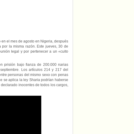
en
Nigeria
son
Acusados
de
pertenecer
a
un
«culto
ipo en el mes de agosto en Nigeria, después
secreto»
a por la misma razón. Este jueves, 30 de
reunión legal y por pertenecer a un
«culto
 prisión bajo fianza de 200.000 narias
septiembre. Los artículos 214 y 217 del
 entre personas del mismo sexo con penas
e se aplica la ley Sharia podrían haberse
 declarado inocentes de todos los cargos,