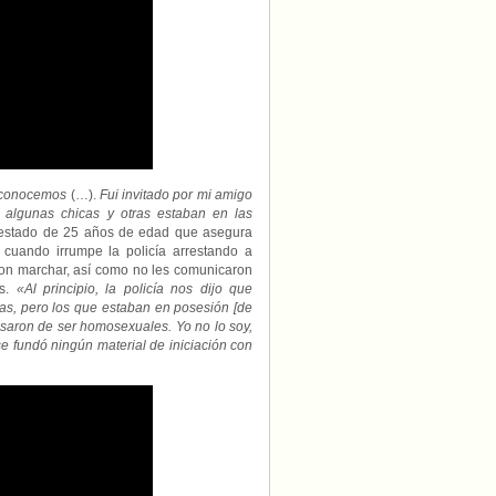
s conocemos
(…).
Fui invitado por mi amigo
 algunas chicas y otras estaban en las
rrestado de 25 años de edad que asegura
cuando irrumpe la policía arrestando a
ron marchar, así como no les comunicaron
és.
«Al principio, la policía nos dijo que
ras, pero los que estaban en posesión [de
saron de ser homosexuales. Yo no lo soy,
 se fundó ningún material de iniciación con