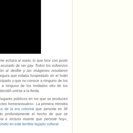
me echara al suelo, lo que hice con gusto
 acusado de ser gay. Todos los esfuerzos
ión al desfile y las imágenes resultaron
segura que estaba hospedado en el hotel
icipado y que no conoce a ninguno de los
 a ninguno de los invitados otro de los
cidió unirse a la fiesta.
n lugares públicos en los que se producen
ctos homosexuales»
. La primera ministra
a de la era colonial
que persiste en 36
to profundamente el hecho de que se
ncia e incluso muerte que persiste hoy»
,
ido en este terrible legado cultural
.