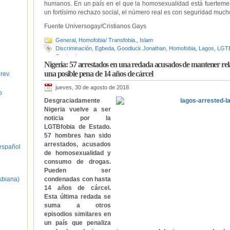
humanos. En un país en el que la homosexualidad está fuertemen
un fortísimo rechazo social, el número real es con seguridad much
Fuente Universogay/Cristianos Gays
General
,
Homofobia/ Transfobia.
,
Islam
Discriminación
,
Egbeda
,
Goodluck Jonathan
,
Homofobia
,
Lagos
,
LGTB
Onabanjo
Nigeria: 57 arrestados en una redada acusados de mantener rel
una posible pena de 14 años de cárcel
 rev.
jueves, 30 de agosto de 2018
o
Desgraciadamente
Nigeria vuelve a ser
noticia por la
LGTBfobia de Estado.
57 hombres han sido
arrestados, acusados
spañol
de homosexualidad y
consumo de drogas.
Pueden ser
sbiana)
condenadas con hasta
14 años de cárcel.
Esta última redada se
suma a otros
episodios similares en
un país que penaliza