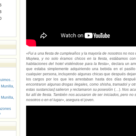
6
3
0
«Fui a una fiesta de cumpleaños y la mayoría de nosotros no no
Muyiwa, y no solo éramos chicos en la fiesta, estábamos con
habitaciones del hotel vistiéndose para la fiesta»
, declara un a
que estaba simplemente adquiriendo una bebida en el pasillo 
cualquier persona, incluyendo algunas chicas que después deja
los cargos por los que les arrestaban hasta dos días despu
guimos…
encontraron algunas drogas ilegales, como shisha, tramadol y ot
 Munilla,
estas sustancias] salieron y reclamaron su posesión
(…).
Nos acu
fui allí de fiesta. También nos acusaron de ser iniciados, pero no
 Munilla,
nosotros o en el lugar»
, asegura el joven.
azones
o