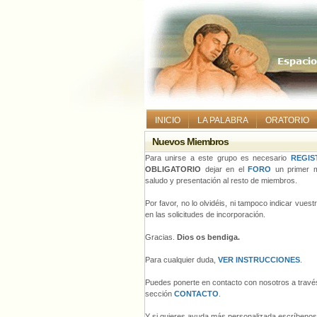
INICIO
LA PALABRA
ORATORIO
Nuevos Miembros
Para unirse a este grupo es necesario
REGIS
OBLIGATORIO
dejar en el
FORO
un primer m
saludo y presentación al resto de miembros.
Por favor, no lo olvidéis, ni tampoco indicar vues
en las solicitudes de incorporación.
Gracias.
Dios os bendiga.
Para cualquier duda,
VER INSTRUCCIONES
.
Puedes ponerte en contacto con nosotros a través
sección
CONTACTO
.
Y si quieres ayuda más personalizada escríbeno