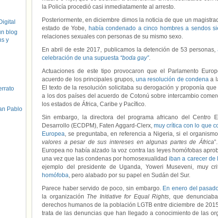
la Policía procedió casi inmediatamente al arresto.
Posteriormente, en diciembre dimos la noticia de que un magistrad
igital
estado de Yobe,
había condenado a cinco hombres a sendos sie
un blog
relaciones sexuales con personas de su mismo sexo.
hs y
En abril de este 2017, publicamos la detención de 53 personas,
celebración de una supuesta
“boda gay”
.
Actuaciones de este tipo provocaron que el Parlamento Euro
acuerdo de los principales grupos,
una resolución de condena
a l
El texto de la resolución solicitaba su derogación y proponía qu
errato
a los dos países del acuerdo de Cotonú sobre intercambio comerc
los estados de África, Caribe y Pacífico.
an Pablo
Sin embargo, la directora del programa africano del Centro E
Desarrollo (ECDPM), Faten Aggard-Clerx,
muy crítica con lo que c
Europea
, se preguntaba, en referencia a Nigeria, si el organism
valores a pesar de sus intereses en algunas partes de África
”
Europea no había alzado la voz contra las leyes homófobas aprob
una vez que las condenas por homosexualidad
iban a carecer de 
ejemplo del presidente de Uganda, Yoweri Museveni, muy cr
homófoba
, pero alabado por su papel en Sudán del Sur.
Parece haber servido de poco, sin embargo.
En enero del pasad
la organización
The Initiative for Equal Rights
, que denunciaba
derechos humanos de la población LGTB entre diciembre de 2015
trata de las denuncias que han llegado a conocimiento de las o