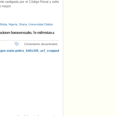
te castigada por el Código Penal y sufre
o mayor.
fobia
,
Nigeria
,
Sharia
,
Universidad Olabisi
aciones homosexuales. Se enfrentan a
en
Comentarios desactivados
Nigeria:
57
arrestados
en
una
redada
acusados
de
mantener
relaciones
homosexuales.
Se
enfrentan
a
una
posible
pena