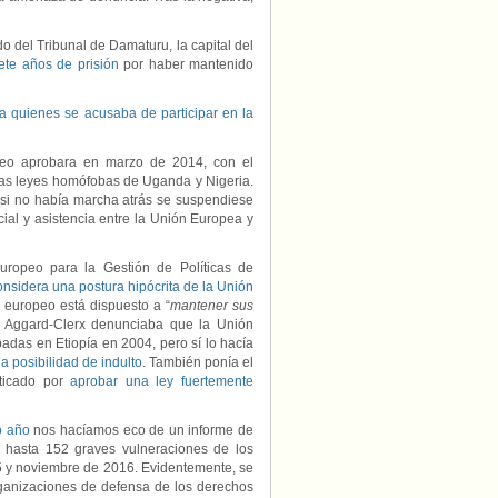
o del Tribunal de Damaturu, la capital del
te años de prisión
por haber mantenido
a quienes se acusaba de participar en la
peo aprobara en marzo de 2014, con el
as leyes homófobas de Uganda y Nigeria.
e si no había marcha atrás se suspendiese
ial y asistencia entre la Unión Europea y
uropeo para la Gestión de Políticas de
onsidera una postura hipócrita de la Unión
o europeo está dispuesto a “
mantener sus
. Aggard-Clerx denunciaba que la Unión
adas en Etiopía en 2004, pero sí lo hacía
la posibilidad de indulto
. También ponía el
iticado por
aprobar una ley fuertemente
o año
nos hacíamos eco de un informe de
 hasta 152 graves vulneraciones de los
 y noviembre de 2016. Evidentemente, se
rganizaciones de defensa de los derechos