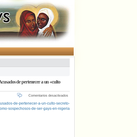
Acusados de pertenecer a un «culto
en
Comentarios desactivados
Los
57
arrestados
como
sospechosos
de
ser
gays