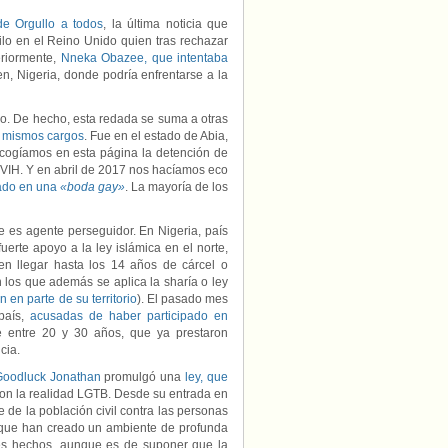
e Orgullo a todos
, la última noticia que
silo en el Reino Unido quien tras rechazar
eriormente,
Nneka Obazee, que intentaba
en, Nigeria, donde podría enfrentarse a la
no. De hecho, esta redada se suma a otras
s mismos cargos
. Fue en el estado de Abia,
cogíamos en esta página la detención de
l VIH. Y en abril de 2017 nos hacíamos eco
ado en una
«boda gay»
. La mayoría de los
 es agente perseguidor. En Nigeria, país
uerte apoyo a la ley islámica en el norte,
 llegar hasta los 14 años de cárcel o
n los que además se aplica la sharía o ley
 en parte de su territorio
). El pasado mes
país,
acusadas de haber participado en
e entre 20 y 30 años, que ya prestaron
cia.
oodluck Jonathan
promulgó una
ley, que
con la realidad LGTB. Desde su entrada en
 de la población civil contra las personas
s, que han creado un ambiente de profunda
les hechos, aunque es de suponer que la