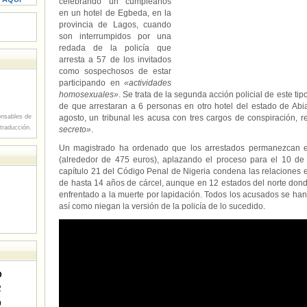
celebrando un cumpleaños
en un hotel de Egbeda, en la
provincia de Lagos, cuando
son interrumpidos por una
redada de la policía que
arresta a 57 de los invitados
como sospechosos de estar
participando en
«actividades
homosexuales»
. Se trata de la segunda acción policial de este t
de que arrestaran a 6 personas en otro hotel del estado de Abi
nsables de
agosto, un tribunal les acusa con tres cargos de conspiración, 
 traducción.
secreto»
.
Un magistrado ha ordenado que los arrestados permanezcan en
(alrededor de 475 euros), aplazando el proceso para el 10 de 
capítulo 21 del Código Penal de Nigeria condena las relaciones
de hasta 14 años de cárcel, aunque en 12 estados del norte dond
enfrentado a la muerte por lapidación. Todos los acusados se han
así como niegan la versión de la policía de lo sucedido.
D
2
9