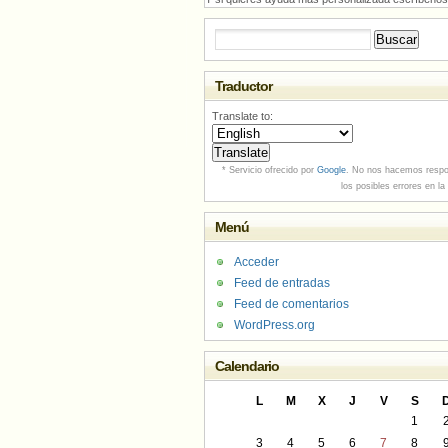
Buscar:
Traductor
Translate to:
* Servicio ofrecido por
Google
. No nos hacemos respo
los posibles errores en la
Menú
Acceder
Feed de entradas
Feed de comentarios
WordPress.org
Calendario
L
M
X
J
V
S
1
3
4
5
6
7
8