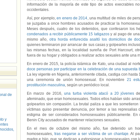
información de la mayoría de este tipo de actos execrables n
occidentales.
Así, por ejemplo,
en enero de 2014
, una multitud de miles de per
se juzgaba a once hombres acusados de practicar la homosexual
Meses después, cuatro de los detenidos, que confesaron los h
condenados a recibir públicamente 15 latigazos
y al pago de una 
mismo año,
otra horda enfurecida asaltó los domicilios de d
quienes terminaron por arrancar de sus casas y golpearles incluso 
las mismas fechas, en la localidad sureña de Port Harcourt, o
fuera de su hogar y obligados a realizar actos sexuales ante una m
En enero de 2015, la policía islámica de Kato, una ciudad al no
doce personas por participar en la celebración de una supuesta
La ley vigente en Nigeria, anteriormente citada, castiga con hasta
una ceremonia de unión homosexual. En noviembre
21 est
prostitución masculina
, según un periódico local.
En marzo de 2016,
una turba violenta atacó a 20 jóvenes
de
sonal de
afeminado, que eran homosexuales. Todos ellos habían sido arras
golpearlos sin compasión. La brutal paliza a que les sometieron
víctimas quiso presentar denuncia, por temor a las represalias 
estigma de ser considerados homosexuales públicamente. En
to y
Benin City acusados de mantener relaciones sexuales.
entes
En el mes de octubre del mismo año, fue detenido un ho
nocidos,
homosexuales,
tras negarse a ser víctima de un chantaje
. Al p
madre e hijo, que se dedican a extorsionar a homosexuales con l