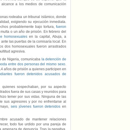
o alcance a los medios de comunicación
sonas rodeaba un tribunal islámico, donde
idad, exigiendo su ejecución inmediata.
echos probablemente bajo tortura,
fueron
multa o un año de prisión. En febrero del
oce homosexuales
en la capital, Abuja, a
ante las puertas de la comisaría local. En
tros dos homosexuales fueron arrastrados
ultitud agresiva.
rte de Nigeria, comunicaba
la detención de
 boda entre dos personas del mismo sexo
.
 14 años de prisión a quienes participen en
udiantes fueron detenidos acusados de
 quienes sospechaban, por su aspecto
trados fuera de sus casas y reunidos para
 hizo temer por sus vidas. Ninguna de las
de sus agresores y por no enfrentarse al
 mayo,
seis jóvenes fueron detenidos
en
mbre acusado de mantener relaciones
arecer, todo fue urdido por una pareja de
a amenaza de denuncia. Tras la negativa,