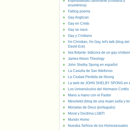
Espiritualidad caminante (cristiana y
ecuménica)
Falling poems
Gay Anglican
Gay en Cristo
Gay se nace.
Gay y Cristiano
I'm Christian, I'm Gay, let's talk (blog del
David Eck)
Isla flotante: bitácora de un gay cristian
James Alison Theology
John Shelby Spong en español
La Casulla de San Ildefonso
La Ciudad Perdida de Nivorg
La web de JOHN SHELBY SPONG en e
Los Universículos del Hermano Cortés
Mano a mano con el Pastor
Mesoletot (blog de una mujer judía y le
Moradas de Deus (portugués)
Moral y Doctrina LGBTI
Mundo Homo
Nuestra Señora de los Homosexuales