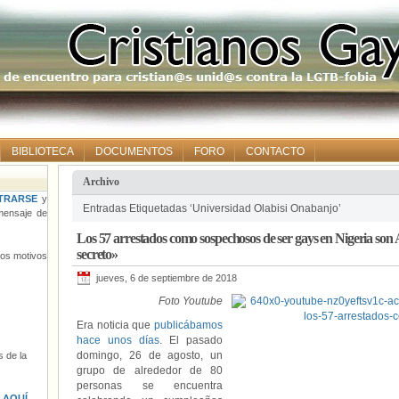
BIBLIOTECA
DOCUMENTOS
FORO
CONTACTO
Archivo
TRARSE
y
Entradas Etiquetadas ‘Universidad Olabisi Onabanjo’
ensaje de
Los 57 arrestados como sospechosos de ser gays en Nigeria son 
secreto»
tros motivos
jueves, 6 de septiembre de 2018
Foto Youtube
Era noticia que
publicábamos
hace unos días
. El pasado
domingo, 26 de agosto, un
 de la
grupo de alrededor de 80
personas se encuentra
s
AQUÍ