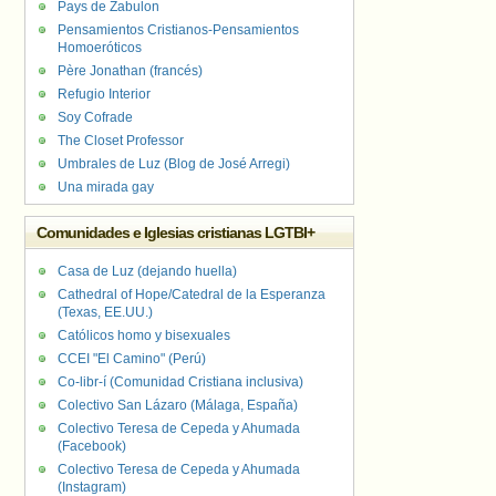
Pays de Zabulon
Pensamientos Cristianos-Pensamientos
Homoeróticos
Père Jonathan (francés)
Refugio Interior
Soy Cofrade
The Closet Professor
Umbrales de Luz (Blog de José Arregi)
Una mirada gay
Comunidades e Iglesias cristianas LGTBI+
Casa de Luz (dejando huella)
Cathedral of Hope/Catedral de la Esperanza
(Texas, EE.UU.)
Católicos homo y bisexuales
CCEI "El Camino" (Perú)
Co-libr-í (Comunidad Cristiana inclusiva)
Colectivo San Lázaro (Málaga, España)
Colectivo Teresa de Cepeda y Ahumada
(Facebook)
Colectivo Teresa de Cepeda y Ahumada
(Instagram)