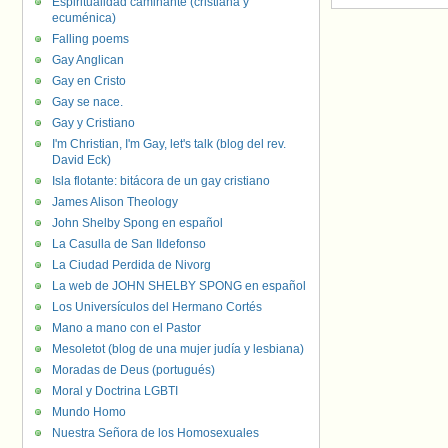
Espiritualidad caminante (cristiana y
ecuménica)
Falling poems
Gay Anglican
Gay en Cristo
Gay se nace.
Gay y Cristiano
I'm Christian, I'm Gay, let's talk (blog del rev.
David Eck)
Isla flotante: bitácora de un gay cristiano
James Alison Theology
John Shelby Spong en español
La Casulla de San Ildefonso
La Ciudad Perdida de Nivorg
La web de JOHN SHELBY SPONG en español
Los Universículos del Hermano Cortés
Mano a mano con el Pastor
Mesoletot (blog de una mujer judía y lesbiana)
Moradas de Deus (portugués)
Moral y Doctrina LGBTI
Mundo Homo
Nuestra Señora de los Homosexuales