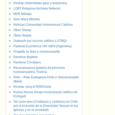
Kinship (Adventistas gays y lesbianas)
LGBT Religious Archives Network
MAR Málaga
New Ways Ministry
Noticias Comunidad Homosexual Católica
Other Sheep
Otras Ovejas
Outreach (un recurso católico LGTBQ)
Pastoral Ecuménica VIH-SIDA (Argentina)
Progetto su fede e omosessualità
Rainbow Baptists
Rainbow Christians
Reconaissance (padres de personas
homosexuales). Francia
Refo – Rete Evangelica Fede e Omosessualità
(Italia)
Revista- blog InTERESArte.
Rumos Novos (Grupo homosexual católico de
Portugal)
Tal como eres (Cristianas y cristianos en Chile
por la inclusión de la Diversidad Sexual en las
iglesias y en la sociedad)