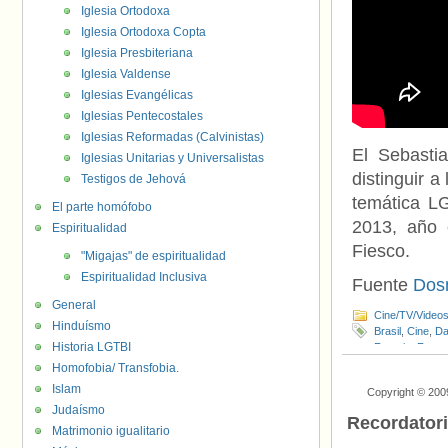
Iglesia Ortodoxa
Iglesia Ortodoxa Copta
Iglesia Presbiteriana
Iglesia Valdense
Iglesias Evangélicas
Iglesias Pentecostales
Iglesias Reformadas (Calvinistas)
El Sebasti
Iglesias Unitarias y Universalistas
distinguir a
Testigos de Jehová
temática LG
El parte homófobo
2013, año
Espiritualidad
Fiesco.
"Migajas" de espiritualidad
Espiritualidad Inclusiva
Fuente
Dos
General
Cine/TV/Video
Hinduísmo
Brasil
,
Cine
,
Da
Historia LGTBI
Francia
,
Franç
Latino
,
Quebra
Homofobia/ Transfobia.
Islam
Copyright © 200
Judaísmo
Recordator
Matrimonio igualitario