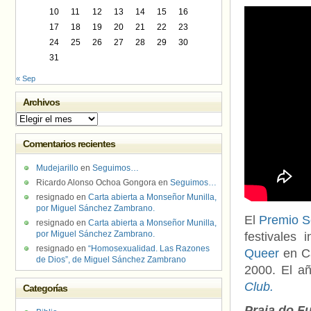
10
11
12
13
14
15
16
17
18
19
20
21
22
23
24
25
26
27
28
29
30
31
« Sep
Archivos
Archivos
Comentarios recientes
Mudejarillo
en
Seguimos…
Ricardo Alonso Ochoa Gongora
en
Seguimos…
resignado
en
Carta abierta a Monseñor Munilla,
por Miguel Sánchez Zambrano.
El
Premio S
resignado
en
Carta abierta a Monseñor Munilla,
por Miguel Sánchez Zambrano.
festivales
resignado
en
“Homosexualidad. Las Razones
Queer
en C
de Dios”, de Miguel Sánchez Zambrano
2000. El a
Club.
Categorías
Praia do F