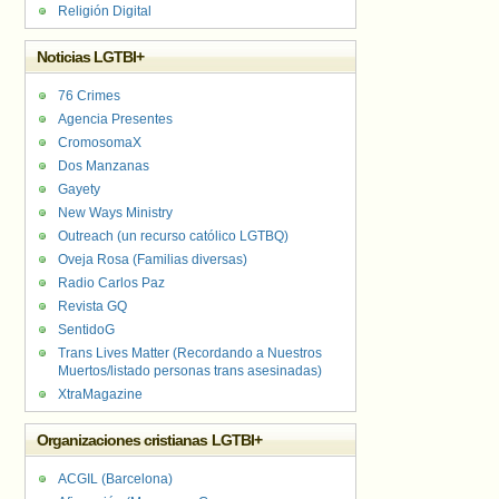
Religión Digital
Noticias LGTBI+
76 Crimes
Agencia Presentes
CromosomaX
Dos Manzanas
Gayety
New Ways Ministry
Outreach (un recurso católico LGTBQ)
Oveja Rosa (Familias diversas)
Radio Carlos Paz
Revista GQ
SentidoG
Trans Lives Matter (Recordando a Nuestros
Muertos/listado personas trans asesinadas)
XtraMagazine
Organizaciones cristianas LGTBI+
ACGIL (Barcelona)