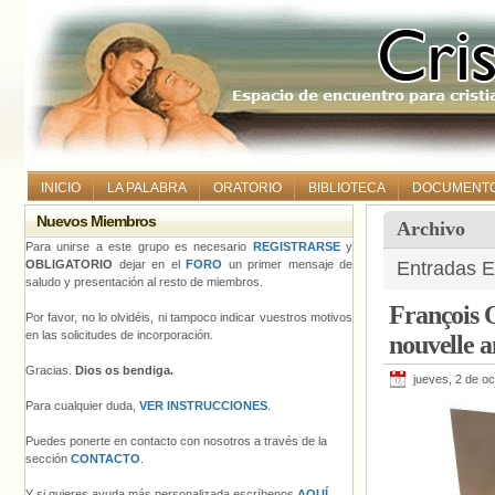
INICIO
LA PALABRA
ORATORIO
BIBLIOTECA
DOCUMENT
Nuevos Miembros
Archivo
Para unirse a este grupo es necesario
REGISTRARSE
y
OBLIGATORIO
dejar en el
FORO
un primer mensaje de
Entradas E
saludo y presentación al resto de miembros.
François 
Por favor, no lo olvidéis, ni tampoco indicar vuestros motivos
en las solicitudes de incorporación.
nouvelle 
Gracias.
Dios os bendiga.
jueves, 2 de o
Para cualquier duda,
VER INSTRUCCIONES
.
Puedes ponerte en contacto con nosotros a través de la
sección
CONTACTO
.
Y si quieres ayuda más personalizada escríbenos
AQUÍ