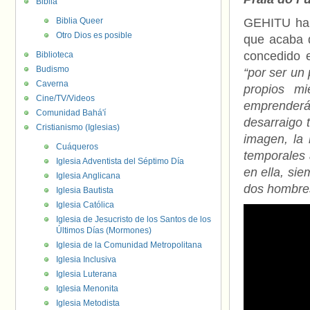
Biblia
Biblia Queer
GEHITU ha 
Otro Dios es posible
que acaba d
concedido 
Biblioteca
Budismo
“por ser un
Caverna
propios m
Cine/TV/Videos
emprenderá 
Comunidad Bahá'í
desarraigo 
Cristianismo (Iglesias)
imagen, la 
Cuáqueros
temporales 
Iglesia Adventista del Séptimo Día
en ella, sie
Iglesia Anglicana
dos hombres
Iglesia Bautista
Iglesia Católica
Iglesia de Jesucristo de los Santos de los
Últimos Días (Mormones)
Iglesia de la Comunidad Metropolitana
Iglesia Inclusiva
Iglesia Luterana
Iglesia Menonita
Iglesia Metodista