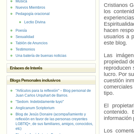
Música
Cristianos G
Nuevos Miembros
los contenid
Pedagogía oracional
experienci
Lectio Divina
Espiritualid
hacen respo
Poesía
usuarios a p
Sexualidad
este blog.
Tablón de Anuncios
Testimonios
Las imágene
Una batería de buenas noticias
propiedad de
reproducen s
Enlaces de Interés
lucro. Por s
cuestión inm
Blogs Personales inclusivos
comerciales 
"Artículos para la reflexión" – Blog personal de
tipo.
Juan Carlos Urquhart de Barros.
"Sedom. Indebidamente tuyo"
El propieta
Anglicanum Scriptorium
contenido. 
Blog de Jesús Donaire (acompañamiento y
información 
reflexión en favor de las personas creyentes
LGBTIQ+, de sus familiares, amigos, conocidos,
etc)
Los comenta