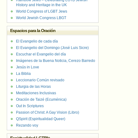
Rainbow Jews – Celebrating LGTB Jewish
History and Heritage in the UK
World Congress of LGBT Jews
World Jewish Congress LBGT
Espacios para la Oración
El Evangelio de cada día
El Evangelio del Domingo (José Luis Sicre)
Escuchar el Evangelio del día
Imágenes de la Buena Noticia, Cerezo Barredo
Jesús in Love
La Biblia
Leccionario Común revisado
Liturgia de las Horas
Meditaciones Inclusivas
Oración de Taizé (Ecuménica)
Out In Scriptures
Passion of Christ: A Gay Vision (Libro)
QSpirit (Espiritualidad Queer)
Rezando voy