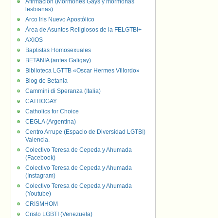
Afirmación (Mormones Gays y mormonas
lesbianas)
Arco Iris Nuevo Apostólico
Área de Asuntos Religiosos de la FELGTBI+
AXIOS
Baptistas Homosexuales
BETANIA (antes Galigay)
Biblioteca LGTTB «Oscar Hermes Villordo»
Blog de Betania
Cammini di Speranza (Italia)
CATHOGAY
Catholics for Choice
CEGLA (Argentina)
Centro Arrupe (Espacio de Diversidad LGTBI)
Valencia.
Colectivo Teresa de Cepeda y Ahumada
(Facebook)
Colectivo Teresa de Cepeda y Ahumada
(Instagram)
Colectivo Teresa de Cepeda y Ahumada
(Youtube)
CRISMHOM
Cristo LGBTI (Venezuela)