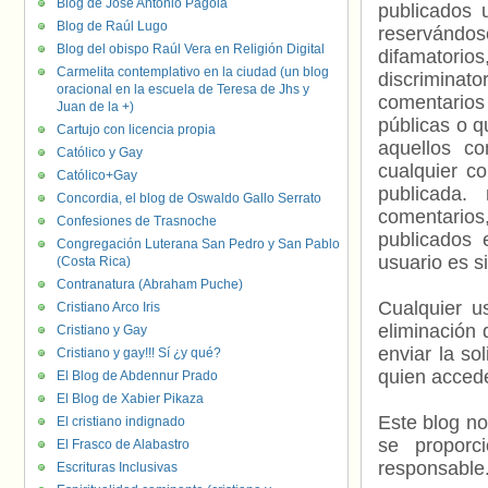
Blog de José Antonio Pagola
publicados 
Blog de Raúl Lugo
reservándos
Blog del obispo Raúl Vera en Religión Digital
difamatorio
Carmelita contemplativo en la ciudad (un blog
discriminat
oracional en la escuela de Teresa de Jhs y
comentarios
Juan de la +)
públicas o 
Cartujo con licencia propia
aquellos c
Católico y Gay
cualquier c
Católico+Gay
publicada.
Concordia, el blog de Oswaldo Gallo Serrato
comentarios,
Confesiones de Trasnoche
publicados 
Congregación Luterana San Pedro y San Pablo
usuario es s
(Costa Rica)
Contranatura (Abraham Puche)
Cualquier us
Cristiano Arco Iris
eliminación 
Cristiano y Gay
enviar la so
Cristiano y gay!!! Sí ¿y qué?
quien accede
El Blog de Abdennur Prado
El Blog de Xabier Pikaza
Este blog no
El cristiano indignado
se proporc
El Frasco de Alabastro
responsable
Escrituras Inclusivas