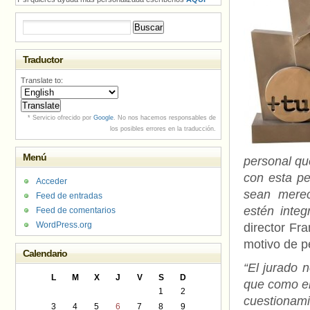
Buscar:
Traductor
Translate to:
* Servicio ofrecido por
Google
. No nos hacemos responsables de
los posibles errores en la traducción.
Menú
personal qu
con esta pe
Acceder
sean merec
Feed de entradas
estén integ
Feed de comentarios
WordPress.org
director F
motivo de p
Calendario
“El jurado 
L
M
X
J
V
S
D
que como en
1
2
cuestionami
3
4
5
6
7
8
9