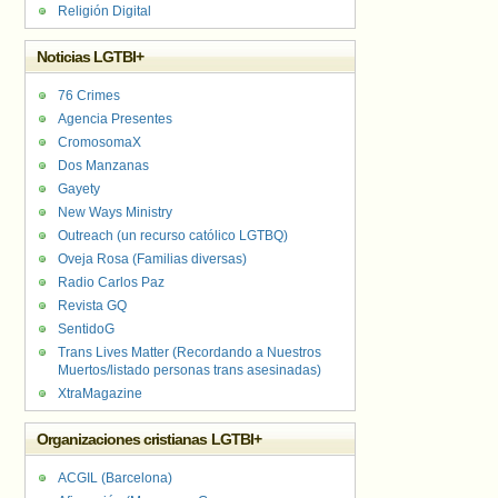
Religión Digital
Noticias LGTBI+
76 Crimes
Agencia Presentes
CromosomaX
Dos Manzanas
Gayety
New Ways Ministry
Outreach (un recurso católico LGTBQ)
Oveja Rosa (Familias diversas)
Radio Carlos Paz
Revista GQ
SentidoG
Trans Lives Matter (Recordando a Nuestros
Muertos/listado personas trans asesinadas)
XtraMagazine
Organizaciones cristianas LGTBI+
ACGIL (Barcelona)