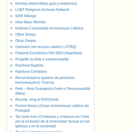
Kinship (Adventistas gays y lesbianas)
LGBT Religious Archives Network
MAR Málaga
New Ways Ministry
Noticias Comunidad Homosexual Católica
Other Sheep
Otras Ovejas
Outreach (un recurso católico LGTBQ)
Pastoral Ecuménica VIH-SIDA (Argentina)
Progetto su fede e omosessualità
Rainbow Baptists
Rainbow Christians
Reconaissance (padres de personas
homosexuales). Francia
Refo – Rete Evangelica Fede e Omosessualità
(Italia)
Revista- blog InTERESArte.
Rumos Novos (Grupo homosexual católico de
Portugal)
Tal como eres (Cristianas y cristianos en Chile
por la inclusión de la Diversidad Sexual en las
iglesias y en la sociedad)