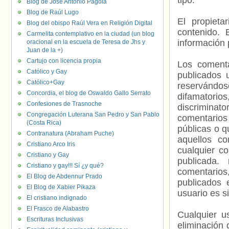
tipo.
Blog de José Antonio Pagola
Blog de Raúl Lugo
El propieta
Blog del obispo Raúl Vera en Religión Digital
contenido. 
Carmelita contemplativo en la ciudad (un blog
información 
oracional en la escuela de Teresa de Jhs y
Juan de la +)
Cartujo con licencia propia
Los comenta
Católico y Gay
publicados 
Católico+Gay
reservándos
Concordia, el blog de Oswaldo Gallo Serrato
difamatorio
Confesiones de Trasnoche
discriminat
Congregación Luterana San Pedro y San Pablo
comentarios
(Costa Rica)
públicas o 
Contranatura (Abraham Puche)
aquellos c
Cristiano Arco Iris
cualquier c
Cristiano y Gay
publicada.
Cristiano y gay!!! Sí ¿y qué?
comentarios,
El Blog de Abdennur Prado
publicados 
El Blog de Xabier Pikaza
usuario es s
El cristiano indignado
El Frasco de Alabastro
Cualquier us
Escrituras Inclusivas
eliminación 