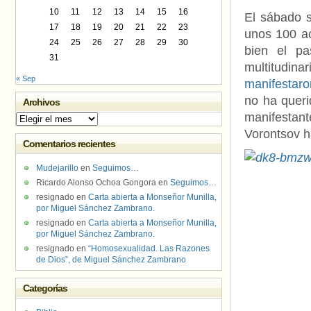
10
11
12
13
14
15
16
El sábado s
17
18
19
20
21
22
23
unos 100 ac
24
25
26
27
28
29
30
bien el p
31
multitudinar
« Sep
manifestaro
no ha queri
Archivos
manifestan
Archivos
Vorontsov h
Comentarios recientes
Mudejarillo
en
Seguimos…
Ricardo Alonso Ochoa Gongora
en
Seguimos…
resignado
en
Carta abierta a Monseñor Munilla,
por Miguel Sánchez Zambrano.
resignado
en
Carta abierta a Monseñor Munilla,
por Miguel Sánchez Zambrano.
resignado
en
“Homosexualidad. Las Razones
de Dios”, de Miguel Sánchez Zambrano
Categorías