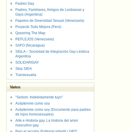
Padres Gay
Padres, Familiares, Amigos de Lesbianas y
Gays (Argentina)
Papeles de Diversidad Sexual (Venezuela)
Proyecto Todo Mejora (Perú)
Queering The Map
REFLEJOS (Venezuela)
SAFO (Nicaragua)
SIGLA – Sociedad de Integración Gay Lésbica
Argentina
SOLIDARIGAY
Stop SIDA
Transexualia
Varios
"Sedom. Indebidamente tuyo"
Acéptenme como soy
Acéptenme como soy (Documento para padres
de hijos homosexuales)
Arte e Historia gay. La historia del amor
masculino gay.
Bajo el arcoíris (Editorial infantil LGBT).