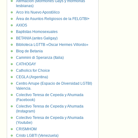
Afirmación (Mormones Gays y mormonas
lesbianas)
Arco Iris Nuevo Apostólico
Área de Asuntos Religiosos de la FELGTBI+
AXIOS
Baptistas Homosexuales
BETANIA (antes Galigay)
Biblioteca LGTTB «Oscar Hermes Villordo»
Blog de Betania
Cammini di Speranza (Italia)
CATHOGAY
Catholics for Choice
CEGLA (Argentina)
Centro Arrupe (Espacio de Diversidad LGTBI)
Valencia.
Colectivo Teresa de Cepeda y Ahumada
(Facebook)
Colectivo Teresa de Cepeda y Ahumada
(Instagram)
Colectivo Teresa de Cepeda y Ahumada
(Youtube)
CRISMHOM
Cristo LGBTI (Venezuela)