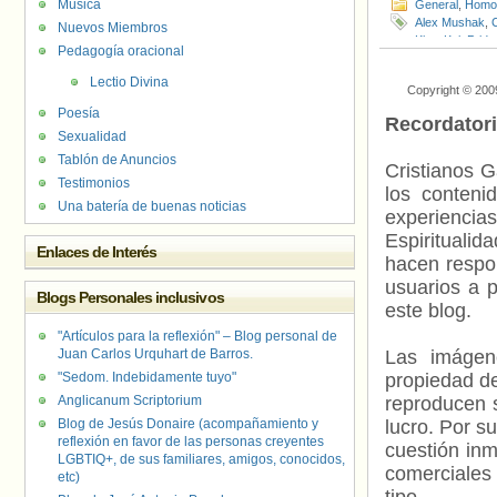
Música
General
,
Homof
Alex Mushak
,
Nuevos Miembros
Kiev
,
KyivPride
Pedagogía oracional
Ruslana Panuk
Lectio Divina
Copyright © 200
Poesía
Recordator
Sexualidad
Tablón de Anuncios
Cristianos G
Testimonios
los contenid
Una batería de buenas noticias
experienci
Espiritualid
Enlaces de Interés
hacen respo
usuarios a p
Blogs Personales inclusivos
este blog.
"Artículos para la reflexión" – Blog personal de
Juan Carlos Urquhart de Barros.
Las imágene
"Sedom. Indebidamente tuyo"
propiedad de
Anglicanum Scriptorium
reproducen s
Blog de Jesús Donaire (acompañamiento y
lucro. Por s
reflexión en favor de las personas creyentes
cuestión inm
LGBTIQ+, de sus familiares, amigos, conocidos,
comerciales 
etc)