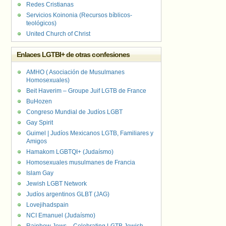
Redes Cristianas
Servicios Koinonia (Recursos bíblicos-
teológicos)
United Church of Christ
Enlaces LGTBI+ de otras confesiones
AMHO ( Asociación de Musulmanes
Homosexuales)
Beit Haverim – Groupe Juif LGTB de France
BuHozen
Congreso Mundial de Judíos LGBT
Gay Spirit
Guimel | Judíos Mexicanos LGTB, Familiares y
Amigos
Hamakom LGBTQI+ (Judaísmo)
Homosexuales musulmanes de Francia
Islam Gay
Jewish LGBT Network
Judíos argentinos GLBT (JAG)
Lovejihadspain
NCI Emanuel (Judaísmo)