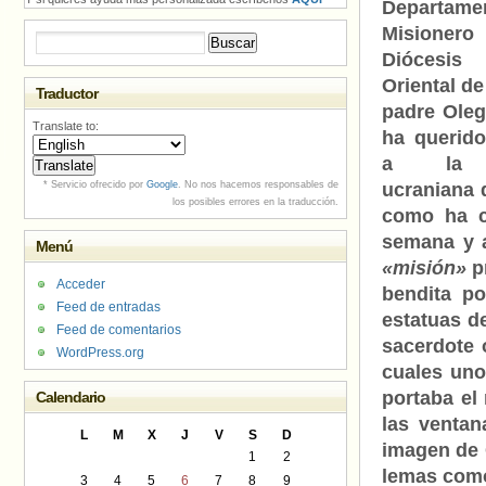
Departame
Misioner
Buscar:
Diócesis 
Oriental de
Traductor
padre Oleg
Translate to:
ha querid
a la 
* Servicio ofrecido por
Google
. No nos hacemos responsables de
ucraniana 
los posibles errores en la traducción.
como ha ca
semana y a
Menú
«misión»
p
Acceder
bendita po
Feed de entradas
estatuas de
Feed de comentarios
sacerdote 
WordPress.org
cuales uno
portaba el 
Calendario
las ventan
L
M
X
J
V
S
D
imagen de 
1
2
lemas co
3
4
5
6
7
8
9