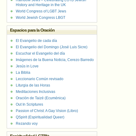
Rainbow Jews – Celebrating LGTB Jewish
History and Heritage in the UK
World Congress of LGBT Jews
World Jewish Congress LBGT
Espacios para la Oración
El Evangelio de cada día
El Evangelio del Domingo (José Luis Sicre)
Escuchar el Evangelio del día
Imágenes de la Buena Noticia, Cerezo Barredo
Jesús in Love
La Biblia
Leccionario Común revisado
Liturgia de las Horas
Meditaciones Inclusivas
Oración de Taizé (Ecuménica)
Out In Scriptures
Passion of Christ: A Gay Vision (Libro)
QSpirit (Espiritualidad Queer)
Rezando voy