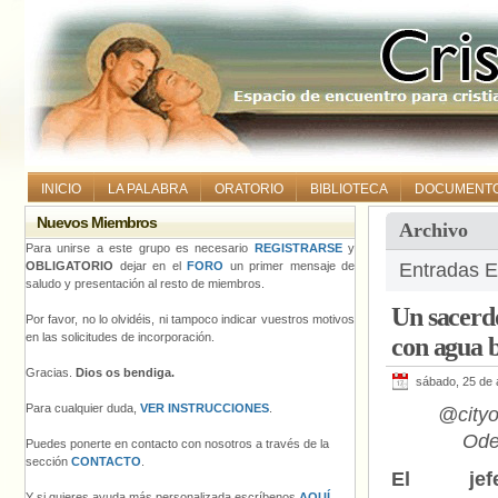
INICIO
LA PALABRA
ORATORIO
BIBLIOTECA
DOCUMENT
Nuevos Miembros
Archivo
Para unirse a este grupo es necesario
REGISTRARSE
y
OBLIGATORIO
dejar en el
FORO
un primer mensaje de
Entradas E
saludo y presentación al resto de miembros.
Un sacerd
Por favor, no lo olvidéis, ni tampoco indicar vuestros motivos
en las solicitudes de incorporación.
con agua 
Gracias.
Dios os bendiga.
sábado, 25 de 
Para cualquier duda,
VER INSTRUCCIONES
.
@cityod
Ode
Puedes ponerte en contacto con nosotros a través de la
sección
CONTACTO
.
El je
Y si quieres ayuda más personalizada escríbenos
AQUÍ