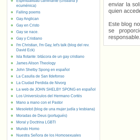
Espiritualidad caminante (cristiana y
enviar la so
ecuménica)
quien accede
Falling poems
Gay Anglican
Este blog no
Gay en Cristo
se proporc
Gay se nace.
responsable
Gay y Cristiano
I'm Christian, I'm Gay, let's talk (blog del rev.
David Eck)
Isla flotante: bitácora de un gay cristiano
James Alison Theology
John Shelby Spong en español
La Casulla de San Ildefonso
La Ciudad Perdida de Nivorg
La web de JOHN SHELBY SPONG en español
Los Universículos del Hermano Cortés
Mano a mano con el Pastor
Mesoletot (blog de una mujer judía y lesbiana)
Moradas de Deus (portugués)
Moral y Doctrina LGBTI
Mundo Homo
Nuestra Señora de los Homosexuales