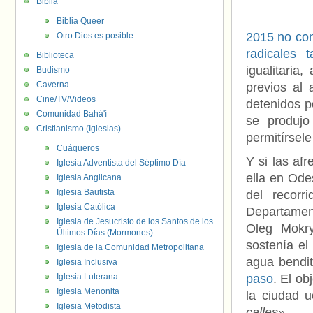
Biblia
Biblia Queer
2015 no con
Otro Dios es posible
radicales t
Biblioteca
igualitaria
Budismo
Caverna
previos al 
Cine/TV/Videos
detenidos po
Comunidad Bahá'í
se produjo
Cristianismo (Iglesias)
permitírsele
Cuáqueros
Y si las af
Iglesia Adventista del Séptimo Día
ella en Ode
Iglesia Anglicana
Iglesia Bautista
del recorr
Iglesia Católica
Departamen
Iglesia de Jesucristo de los Santos de los
Oleg Mokry
Últimos Días (Mormones)
sostenía el
Iglesia de la Comunidad Metropolitana
agua bendi
Iglesia Inclusiva
Iglesia Luterana
paso
. El ob
Iglesia Menonita
la ciudad 
Iglesia Metodista
calles»
.