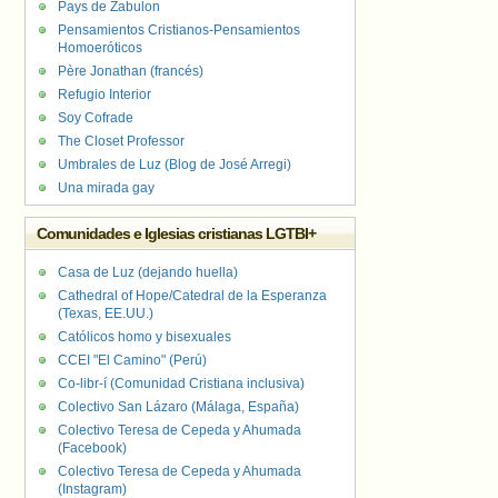
Pays de Zabulon
Pensamientos Cristianos-Pensamientos
Homoeróticos
Père Jonathan (francés)
Refugio Interior
Soy Cofrade
The Closet Professor
Umbrales de Luz (Blog de José Arregi)
Una mirada gay
Comunidades e Iglesias cristianas LGTBI+
Casa de Luz (dejando huella)
Cathedral of Hope/Catedral de la Esperanza
(Texas, EE.UU.)
Católicos homo y bisexuales
CCEI "El Camino" (Perú)
Co-libr-í (Comunidad Cristiana inclusiva)
Colectivo San Lázaro (Málaga, España)
Colectivo Teresa de Cepeda y Ahumada
(Facebook)
Colectivo Teresa de Cepeda y Ahumada
(Instagram)