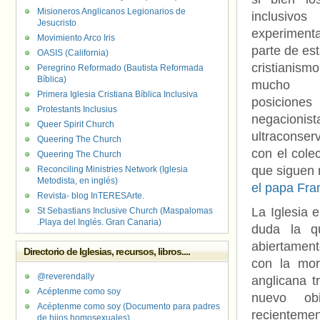
Misioneros Anglicanos Legionarios de
inclusivo
Jesucristo
experimen
Movimiento Arco Iris
parte de es
OASIS (California)
cristianis
Peregrino Reformado (Bautista Reformada
Bíblica)
mucho 
Primera Iglesia Cristiana Bíblica Inclusiva
posiciones
Protestants Inclusius
negacion
Queer Spirit Church
ultraconser
Queering The Church
con el cole
Queering The Church
que siguen 
Reconciling Ministries Network (Iglesia
Metodista, en inglés)
el papa Fra
Revista- blog InTERESArte.
La Iglesia 
St Sebastians Inclusive Church (Maspalomas
.Playa del Inglés. Gran Canaria)
duda la q
abiertamen
Directorio de Iglesias, recursos, libros....
con la mor
@reverendally
anglicana 
Acéptenme como soy
nuevo ob
Acéptenme como soy (Documento para padres
recientem
de hijos homosexuales)