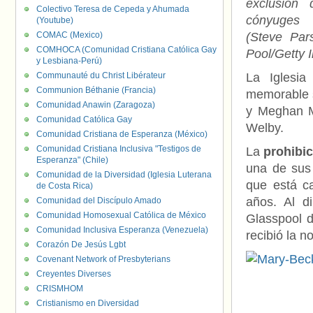
exclusión 
Colectivo Teresa de Cepeda y Ahumada
cónyuges
(Youtube)
COMAC (Mexico)
(Steve Par
COMHOCA (Comunidad Cristiana Católica Gay
Pool/Getty 
y Lesbiana-Perú)
Communauté du Christ Libérateur
La Iglesia
Communion Béthanie (Francia)
memorable s
Comunidad Anawin (Zaragoza)
y Meghan M
Comunidad Católica Gay
Welby.
Comunidad Cristiana de Esperanza (México)
Comunidad Cristiana Inclusiva "Testigos de
La
prohibi
Esperanza" (Chile)
una de sus 
Comunidad de la Diversidad (Iglesia Luterana
que está c
de Costa Rica)
años. Al d
Comunidad del Discípulo Amado
Comunidad Homosexual Católica de México
Glasspool 
Comunidad Inclusiva Esperanza (Venezuela)
recibió la n
Corazón De Jesús Lgbt
Covenant Network of Presbyterians
Creyentes Diverses
CRISMHOM
Cristianismo en Diversidad