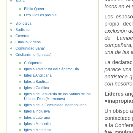
Biblia
locos en el
Biblia Queer
Otro Dios es posible
Los esposo
propia dec
Biblioteca
Budismo
exclusión d
Caverna
de Lambe
Cine/TV/Videos
compañera, 
Comunidad Bahá'í
una de las 
Cristianismo (Iglesias)
La declarac
Cuáqueros
parece una 
Iglesia Adventista del Séptimo Día
Iglesia Anglicana
entristece 
Iglesia Bautista
con nosotro
Iglesia Católica
Líderes an
Iglesia de Jesucristo de los Santos de los
Últimos Días (Mormones)
«inapropia
Iglesia de la Comunidad Metropolitana
Un obispo a
Iglesia Inclusiva
contactado 
Iglesia Luterana
Iglesia Menonita
a la Confer
Iglesia Metodista
fue impulsa