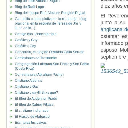
Blog de José Antonio Pagola
diez años en
Blog de Raúl Lugo
Blog del obispo Raúl Vera en Religión Digital
El Revere
Carmelita contemplativo en la ciudad (un blog
junto a su 
oracional en la escuela de Teresa de Jhs y
Juan de la +)
anglicana 
Cartujo con licencia propia
ostentar e
Católico y Gay
informado p
Católico+Gay
esposo Moh
Concordia, el blog de Oswaldo Gallo Serrato
septiembre p
Confesiones de Trasnoche
Congregación Luterana San Pedro y San Pablo
(Costa Rica)
Contranatura (Abraham Puche)
Cristiano Arco Iris
Cristiano y Gay
Cristiano y gay!!! Sí ¿y qué?
El Blog de Abdennur Prado
El Blog de Xabier Pikaza
El cristiano indignado
El Frasco de Alabastro
Escrituras Inclusivas