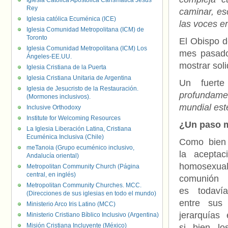
Iglesia Católica Apostólica Carismática Jesús
Rey
caminar, es
Iglesia católica Ecuménica (ICE)
las voces e
Iglesia Comunidad Metropolitana (ICM) de
Toronto
El Obispo d
Iglesia Comunidad Metropolitana (ICM) Los
mes pasado,
Ángeles-EE.UU.
mostrar sol
Iglesia Cristiana de la Puerta
Iglesia Cristiana Unitaria de Argentina
Un fuert
Iglesia de Jesucristo de la Restauración.
profundame
(Mormones inclusivos).
mundial est
Inclusive Orthodoxy
Institute for Welcoming Resources
¿Un paso m
La Iglesia Liberación Latina, Cristiana
Ecuménica Inclusiva (Chile)
Como bien
meTanoia (Grupo ecuménico inclusivo,
la aceptac
Andalucía oriental)
homosexual
Metropolitan Community Church (Página
central, en inglés)
comunión 
Metropolitan Community Churches. MCC.
es todavía
(Direcciones de sus iglesias en todo el mundo)
entre sus 
Ministerio Arco Iris Latino (MCC)
jerarquías 
Ministerio Cristiano Bíblico Inclusivo (Argentina)
Misión Cristiana Incluyente (México)
si bien lo