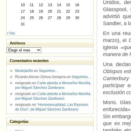
Unidos, de
10
11
12
13
14
15
16
Glasspool,
17
18
19
20
21
22
23
advirtió q
24
25
26
27
28
29
30
Sandler, a 
31
En una reu
« Sep
marzo), el 
Archivos
iglesia
«quer
Archivos
manera de 
Comentarios recientes
Una declar
Obispos est
Mudejarillo
en
Seguimos…
Ricardo Alonso Ochoa Gongora
en
Seguimos…
Canterbury 
resignado
en
Carta abierta a Monseñor Munilla,
participar
por Miguel Sánchez Zambrano.
exclusión c
resignado
en
Carta abierta a Monseñor Munilla,
por Miguel Sánchez Zambrano.
Mons. Glas
resignado
en
“Homosexualidad. Las Razones
enfurecida»
de Dios”, de Miguel Sánchez Zambrano
Sin embargo
Categorías
que es mej
también el