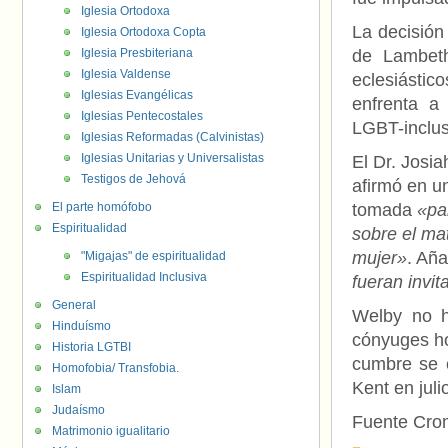
Iglesia Ortodoxa
La decisión
Iglesia Ortodoxa Copta
Iglesia Presbiteriana
de Lambeth
Iglesia Valdense
eclesiásti
Iglesias Evangélicas
enfrenta a 
Iglesias Pentecostales
LGBT-inclus
Iglesias Reformadas (Calvinistas)
Iglesias Unitarias y Universalistas
El Dr. Josi
Testigos de Jehová
afirmó en un
El parte homófobo
tomada
«pa
Espiritualidad
sobre el ma
mujer»
. Aña
"Migajas" de espiritualidad
Espiritualidad Inclusiva
fueran invit
General
Welby no ha
Hinduísmo
cónyuges ho
Historia LGTBI
cumbre se 
Homofobia/ Transfobia.
Kent en juli
Islam
Judaísmo
Fuente Cr
Matrimonio igualitario