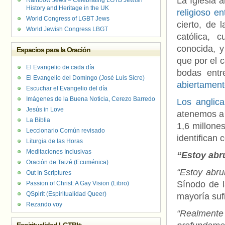
La Iglesia 
Rainbow Jews – Celebrating LGTB Jewish
History and Heritage in the UK
religioso 
World Congress of LGBT Jews
cierto, de 
World Jewish Congress LBGT
católica, 
conocida, y
Espacios para la Oración
que por el 
El Evangelio de cada día
bodas ent
El Evangelio del Domingo (José Luis Sicre)
abiertament
Escuchar el Evangelio del día
Imágenes de la Buena Noticia, Cerezo Barredo
Los anglic
Jesús in Love
atenemos a 
La Biblia
1,6 millone
Leccionario Común revisado
identifican
Liturgia de las Horas
Meditaciones Inclusivas
“Estoy ab
Oración de Taizé (Ecuménica)
“Estoy abr
Out In Scriptures
Sínodo de l
Passion of Christ: A Gay Vision (Libro)
QSpirit (Espiritualidad Queer)
mayoría suf
Rezando voy
“Realmente