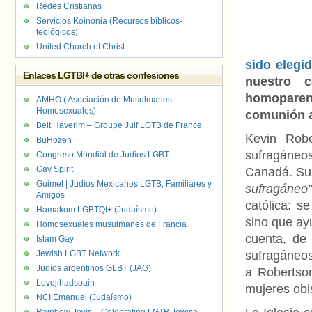
Redes Cristianas
Servicios Koinonia (Recursos bíblicos-
teológicos)
United Church of Christ
sido elegi
Enlaces LGTBI+ de otras confesiones
nuestro 
homoparen
AMHO ( Asociación de Musulmanes
Homosexuales)
comunión 
Beit Haverim – Groupe Juif LGTB de France
Kevin Robe
BuHozen
sufragáneos
Congreso Mundial de Judíos LGBT
Gay Spirit
Canadá. Su 
Guimel | Judíos Mexicanos LGTB, Familiares y
sufragáneo”
Amigos
católica: s
Hamakom LGBTQI+ (Judaísmo)
sino que ay
Homosexuales musulmanes de Francia
cuenta, de
Islam Gay
Jewish LGBT Network
sufragáneos
Judíos argentinos GLBT (JAG)
a Robertso
Lovejihadspain
mujeres obi
NCI Emanuel (Judaísmo)