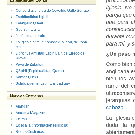
profundame
Espiritualidad LGTBI+
iglesia. No
Concordia, el blog de Oswaldo Gallo Serrato
pareja que e
Espiritualidad Lgbtih
que para al
Evangelio Queer.
consecució
Gay Spirituality
durante muc
Jesús enamorado
La iglesia ante la homosexualidad, de John
para mí, y 
Mcneill
¿Un paso m
Libro "La Amistad Espiritual", de Elredo de
Rieval.
Como bien s
Pays de Zabulon
anglicana es
QSpirit (Espiritualidad Queer)
Santos Queer
bien los a
Sólido puente. Espiritualidad gay
rama del cr
ultraconse
Noticias Cristianas
jerarquías 
Alandar
cabeza
.
América Magazine
La Iglesia 
Eclesalia
duda la q
Eclesalia (información religiosa)
abiertamen
Redes Cristianas