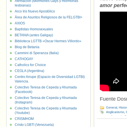
Afirmación (Mormones Gays y mormonas
amor perfe
lesbianas)
Arco Iris Nuevo Apostólico
Área de Asuntos Religiosos de la FELGTBI+
AXIOS
Baptistas Homosexuales
BETANIA (antes Galigay)
Biblioteca LGTTB «Oscar Hermes Villordo»
Blog de Betania
Cammini di Speranza (Italia)
CATHOGAY
Catholics for Choice
CEGLA (Argentina)
Centro Arrupe (Espacio de Diversidad LGTBI)
Valencia.
Colectivo Teresa de Cepeda y Ahumada
(Facebook)
Colectivo Teresa de Cepeda y Ahumada
Fuente Do
(Instagram)
General
,
Histo
Colectivo Teresa de Cepeda y Ahumada
Anglicanismo
,
(Youtube)
anglicana de 
CRISMHOM
of Canada
,
Vid
Cristo LGBTI (Venezuela)