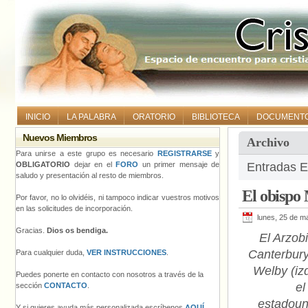
INICIO
LA PALABRA
ORATORIO
BIBLIOTECA
DOCUMENT
Nuevos Miembros
Archivo
Para unirse a este grupo es necesario
REGISTRARSE
y
OBLIGATORIO
dejar en el
FORO
un primer mensaje de
Entradas E
saludo y presentación al resto de miembros.
El obispo 
Por favor, no lo olvidéis, ni tampoco indicar vuestros motivos
en las solicitudes de incorporación.
lunes, 25 de m
Gracias.
Dios os bendiga.
El Arzob
Canterbury
Para cualquier duda,
VER INSTRUCCIONES
.
Welby (iz
Puedes ponerte en contacto con nosotros a través de la
el
sección
CONTACTO
.
estadoun
Y si quieres ayuda más personalizada escríbenos
AQUÍ