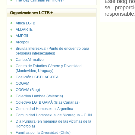
The Gay Christian (en inglés)
Este blog no
se proporc
Organizaciones LGTBI+
responsable
África LGTB
ALDARTE
AMPGIL
Arcopoli
Brújula Intersexual (Punto de encuentro para
personas intersexuales)
Caribe Afirmativo
Centro de Estudios Género y Diversidad
(Montevideo, Uruguay)
Coalición LGBTILAC-OEA
COGAM
COGAM (Blog)
Colectivo Lambda (Valencia)
Colectivo LGTB GAMÁ (Islas Canarias)
Comunidad Homosexual Argentina
Comunidad Homosexual de Nicaragua – CHN
Día Púrpura (en memoria de las víctimas de la
Homofobia)
Familias por la Diversidad (Chile)