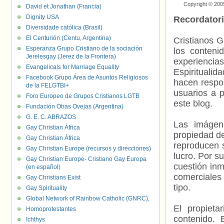
Copyright © 200
David et Jonathan (Francia)
Dignity USA
Recordator
Diversidade católica (Brasil)
El Centurión (Centu, Argentina)
Cristianos G
Esperanza Grupo Cristiano de la sociación
los contenid
Jerelesgay (Jerez de la Frontera)
experienci
Evangelicals for Marriage Equality
Espiritualid
Facebook Grupo Área de Asuntos Religiosos
hacen respo
de la FELGTBI+
usuarios a p
Foro Europeo de Grupos Cristianos LGTB
este blog.
Fundación Otras Ovejas (Argentina)
G. E. C. ABRAZOS
Las imágene
Gay Christian África
propiedad de
Gay Christian África
reproducen s
Gay Christian Europe (recursos y direcciones)
lucro. Por s
Gay Christian Europe- Cristiano Gay Europa
cuestión inm
(en español)
comerciales 
Gay Christians Exist
tipo.
Gay Spirituality
Global Network of Rainbow Catholic (GNRC),
El propieta
Homoprotestantes
contenido. 
Ichthys