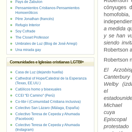
Robertson 
Pays de Zabulon
cónyuges d
Pensamientos Cristianos-Pensamientos
Homoeróticos
homofobia,
Père Jonathan (francés)
independien
Refugio Interior
a medida qu
Soy Cofrade
y se han v
The Closet Professor
siendo invi
Umbrales de Luz (Blog de José Arregi)
Robertson a
Una mirada gay
Robertson no
Comunidades e Iglesias cristianas LGTBI+
El Arzobi
Casa de Luz (dejando huella)
Canterbury
Cathedral of Hope/Catedral de la Esperanza
(Texas, EE.UU.)
Welby (izd
Católicos homo y bisexuales
el ob
CCEI "El Camino" (Perú)
estadounid
Co-libr-í (Comunidad Cristiana inclusiva)
Michael 
Colectivo San Lázaro (Málaga, España)
cuya Ig
Colectivo Teresa de Cepeda y Ahumada
Episcop
(Facebook)
Colectivo Teresa de Cepeda y Ahumada
protestado
(Instagram)