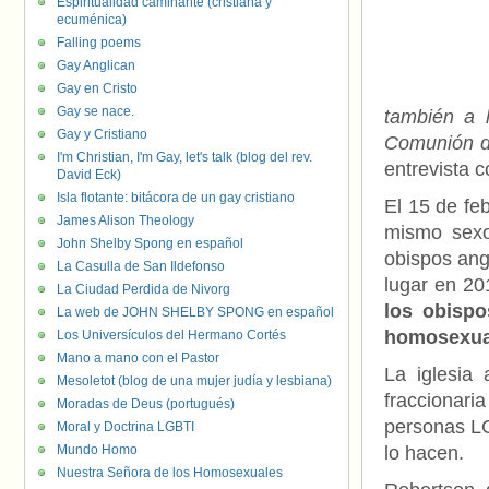
Espiritualidad caminante (cristiana y
ecuménica)
Falling poems
Gay Anglican
Gay en Cristo
Gay se nace.
también a 
Gay y Cristiano
Comunión do
I'm Christian, I'm Gay, let's talk (blog del rev.
entrevista 
David Eck)
Isla flotante: bitácora de un gay cristiano
El 15 de fe
James Alison Theology
mismo sexo
John Shelby Spong en español
obispos ang
La Casulla de San Ildefonso
lugar en 20
La Ciudad Perdida de Nivorg
los obispo
La web de JOHN SHELBY SPONG en español
homosexua
Los Universículos del Hermano Cortés
Mano a mano con el Pastor
La iglesia
Mesoletot (blog de una mujer judía y lesbiana)
fraccionari
Moradas de Deus (portugués)
personas LG
Moral y Doctrina LGBTI
Mundo Homo
lo hacen.
Nuestra Señora de los Homosexuales