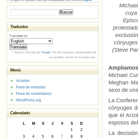
Michael
Buscar:
cuya 
Episc
Traductor
protestado
exclusión
Translate to:
cónyuges
(Steve Pa
* Servicio ofrecido por
Google
. No nos hacemos responsables de
los posibles errores en la traducción.
Ampliamos 
Menú
Michael Cur
Acceder
Meghan Mar
Feed de entradas
sexo de una
Feed de comentarios
La Conferen
WordPress.org
cónyuges de
Calendario
que el Arzo
esposos de
L
M
X
J
V
S
D
1
2
La decisión
3
4
5
6
7
8
9