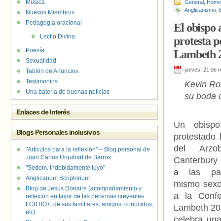
Música
General
,
Homof
Anglicanismo
,
Nuevos Miembros
Conferencia d
Pedagogía oracional
El obispo 
Anglicana
,
igle
Kevin Roberts
Lectio Divina
protesta p
Church of Can
Poesía
Lambeth 
Sexualidad
jueves, 21 de 
Tablón de Anuncios
Testimonios
Kevin Ro
Una batería de buenas noticias
su boda
Enlaces de Interés
Un obisp
Blogs Personales inclusivos
protestado 
del Arzo
"Artículos para la reflexión" – Blog personal de
Juan Carlos Urquhart de Barros.
Canterbury 
"Sedom. Indebidamente tuyo"
a las par
Anglicanum Scriptorium
mismo sexo 
Blog de Jesús Donaire (acompañamiento y
a la Confe
reflexión en favor de las personas creyentes
LGBTIQ+, de sus familiares, amigos, conocidos,
Lambeth 20
etc)
celebra un