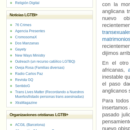
Religión Digital
con la mor
anglicana 
Noticias LGTBI+
nuevo ob
recientem
76 Crimes
Agencia Presentes
transexuale
CromosomaX
matrimoni
Dos Manzanas
recientem
Gayety
dijimos arri
New Ways Ministry
Outreach (un recurso católico LGTBQ)
En el otro
Oveja Rosa (Familias diversas)
africanas,
Radio Carlos Paz
inestable q
Revista GQ
el paso dad
SentidoG
anglicanos 
Trans Lives Matter (Recordando a Nuestros
Muertos/listado personas trans asesinadas)
Para todos
XtraMagazine
insertamos 
pasado juli
Organizaciones cristianas LGTBI+
pensamiento
ACGIL (Barcelona)
nuevo obis