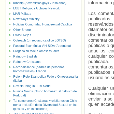
información 
Kinship (Adventistas gays y lesbianas)
LGBT Religious Archives Network
Los comenta
MAR Málaga
publicados 
New Ways Ministry
reservándos
Noticias Comunidad Homosexual Católica
difamatorio
Other Sheep
discriminat
Otras Ovejas
comentarios
Outreach (un recurso católico LGTBQ)
públicas o 
Pastoral Ecuménica VIH-SIDA (Argentina)
aquellos c
Progetto su fede e omosessualità
cualquier c
Rainbow Baptists
publicada.
Rainbow Christians
comentarios,
Reconaissance (padres de personas
homosexuales). Francia
publicados 
Refo – Rete Evangelica Fede e Omosessualità
usuario es s
(Italia)
Revista- blog InTERESArte.
Cualquier us
Rumos Novos (Grupo homosexual católico de
eliminación 
Portugal)
enviar la so
Tal como eres (Cristianas y cristianos en Chile
quien accede
por la inclusión de la Diversidad Sexual en las
iglesias y en la sociedad)