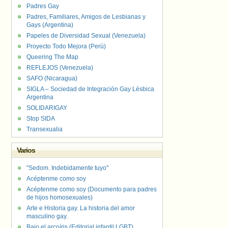
Padres Gay
Padres, Familiares, Amigos de Lesbianas y
Gays (Argentina)
Papeles de Diversidad Sexual (Venezuela)
Proyecto Todo Mejora (Perú)
Queering The Map
REFLEJOS (Venezuela)
SAFO (Nicaragua)
SIGLA – Sociedad de Integración Gay Lésbica
Argentina
SOLIDARIGAY
Stop SIDA
Transexualia
Varios
"Sedom. Indebidamente tuyo"
Acéptenme como soy
Acéptenme como soy (Documento para padres
de hijos homosexuales)
Arte e Historia gay. La historia del amor
masculino gay.
Bajo el arcoíris (Editorial infantil LGBT).