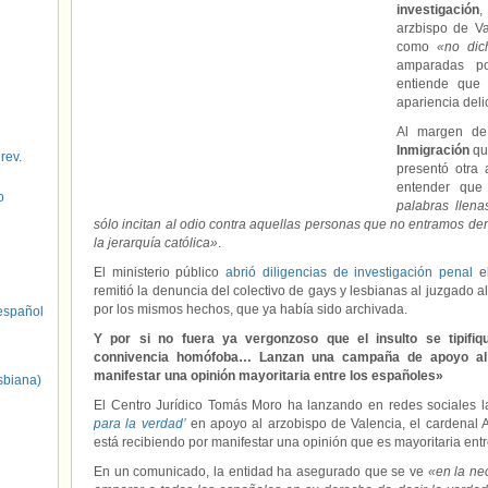
investigación
,
arzbispo de Va
como
«no dic
amparadas po
entiende que
apariencia delic
Al margen de
Inmigración
qu
 rev.
presentó otra 
entender que
o
palabras llen
sólo incitan al odio contra aquellas personas que no entramos de
la jerarquía católica»
.
El ministerio público
abrió diligencias de investigación penal
e
remitió la denuncia del colectivo de gays y lesbianas al juzgado a
por los mismos hechos, que ya había sido archivada.
spañol
Y por si no fuera ya vergonzoso que el insulto se tipif
connivencia homófoba… Lanzan una campaña de apoyo al
manifestar una opinión mayoritaria entre los españoles»
sbiana)
El Centro Jurídico Tomás Moro ha lanzando en redes sociales
para la verdad’
en apoyo al arzobispo de Valencia, el cardenal 
está recibiendo por manifestar una opinión que es mayoritaria ent
En un comunicado, la entidad ha asegurado que se ve
«en la nec