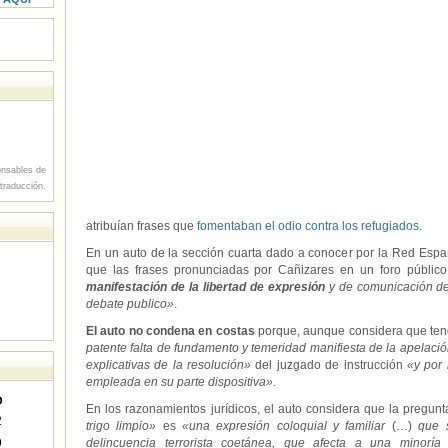
nsables de
 traducción.
atribuían frases que
fomentaban el odio contra los refugiados
.
En un auto de la sección cuarta dado a conocer por la Red Españ
que las frases pronunciadas por Cañizares en un foro público
manifestación de la libertad de expresión
y de comunicación de
debate publico»
.
El auto no condena en costas
porque, aunque considera que ten
patente falta de fundamento y temeridad manifiesta de la apelaci
explicativas de la resolución»
del juzgado de instrucción
«y por 
empleada en su parte dispositiva»
.
D
En los razonamientos jurídicos, el auto considera que la pregu
2
trigo limpio»
es
«una expresión coloquial y familiar
(…)
que s
9
delincuencia terrorista coetánea, que afecta a una minorí