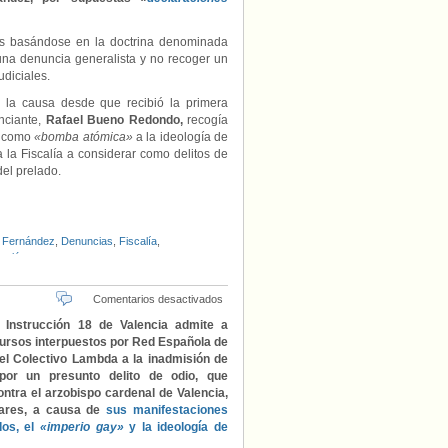
ias basándose en la doctrina denominada
 una denuncia generalista y no recoger un
diciales.
 la causa desde que recibió la primera
nciante,
Rafael Bueno Redondo,
recogía
ó como
«bomba atómica»
a la ideología de
 la Fiscalía a considerar como delitos de
el prelado.
 Fernández
,
Denuncias
,
Fiscalía
,
ación
en
Comentarios desactivados
Admiten
 Instrucción 18 de Valencia admite a
recurso
cursos interpuestos por Red Española de
contra
el Colectivo Lambda a la inadmisión de
el
 por un presunto delito de odio, que
cardenal
ntra el arzobispo cardenal de Valencia,
arzobispo
zares, a causa de
sus manifestaciones
de
dos, el
«imperio gay»
y la ideología de
Valencia