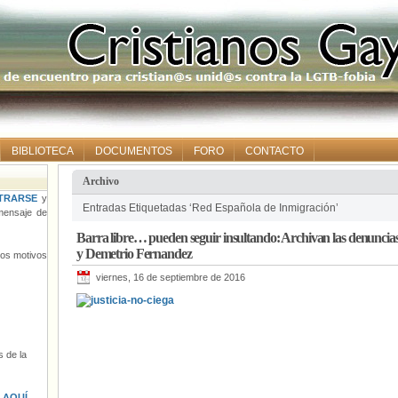
BIBLIOTECA
DOCUMENTOS
FORO
CONTACTO
Archivo
TRARSE
y
Entradas Etiquetadas ‘Red Española de Inmigración’
ensaje de
Barra libre… pueden seguir insultando: Archivan las denuncias
y Demetrio Fernandez
tros motivos
viernes, 16 de septiembre de 2016
 de la
s
AQUÍ