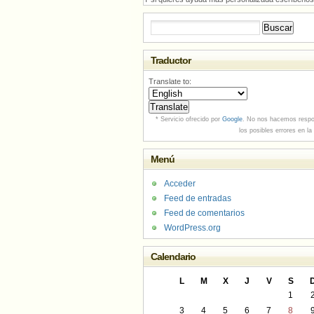
Buscar:
Traductor
Translate to:
* Servicio ofrecido por
Google
. No nos hacemos respo
los posibles errores en la
Menú
Acceder
Feed de entradas
Feed de comentarios
WordPress.org
Calendario
L
M
X
J
V
S
1
3
4
5
6
7
8