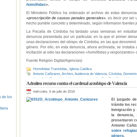
homófobas
»
.
El Ministerio Público ha ordenado el archivo de estas denunc
«proscripción de causas penales generales
»
, es decir por ser
hecho punible concreto y determinado, según informaron fuentes ju
La Fiscalía de Córdoba ha tardado unas semanas en estudiar
denuncia presentada por un particular, en la que el primer denu
unas declaraciones del obispo de Córdoba, en las que denomin
género. Por ello, en esta denuncia, ahora archivada, se instaba a
incitación al odio las declaraciones
«homófobas y vergonzantes»
d
Fuente Religión Digital/Agencias)
Homofobia/ Transfobia.
,
Iglesia Católica
Antonio Cañizares
,
Archivo
,
Audiencia de Valencia
,
Córdoba
,
Demetrio
Homofobia/Transfobia
,
Libertad de expresión
,
Red Española de Inmigr
Admiten recurso contra el cardenal arzobispo de Valencia
miércoles, 6 de julio de 2016
s de los
El juzgado de
trámite los re
itana
Inmigración y 
la denuncia,
presentaron co
Antonio Cañi
sobre refugia
género
.