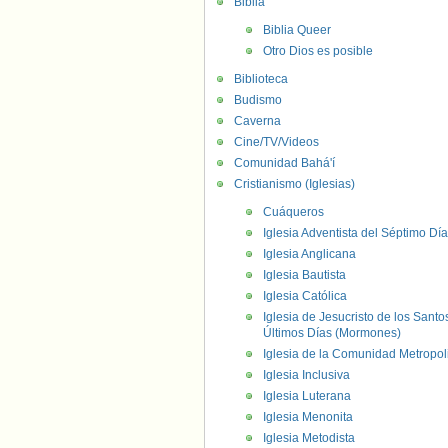
Biblia
Biblia Queer
Otro Dios es posible
Biblioteca
Budismo
Caverna
Cine/TV/Videos
Comunidad Bahá'í
Cristianismo (Iglesias)
Cuáqueros
Iglesia Adventista del Séptimo Día
Iglesia Anglicana
Iglesia Bautista
Iglesia Católica
Iglesia de Jesucristo de los Santo
Últimos Días (Mormones)
Iglesia de la Comunidad Metropol
Iglesia Inclusiva
Iglesia Luterana
Iglesia Menonita
Iglesia Metodista