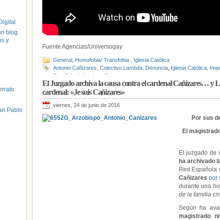
igital
un blog
hs y
Fuente Agencias/Universogay
General
,
Homofobia/ Transfobia.
,
Iglesia Católica
Antonio Cañizares
,
Colectivo Lambda
,
Denuncia
,
Iglesia Católica
,
Imp
Española de Inmigración
El Juzgado archiva la causa contra el cardenal Cañizares… y
errato
cardenal: «Je suis Cañizares»
viernes, 24 de junio de 2016
an Pablo
Por sus d
El magistrado
El juzgado de 
ha archivado 
Red Española d
Cañizares
por
durante una ho
de la familia cr
Según ha ava
magistrado ni