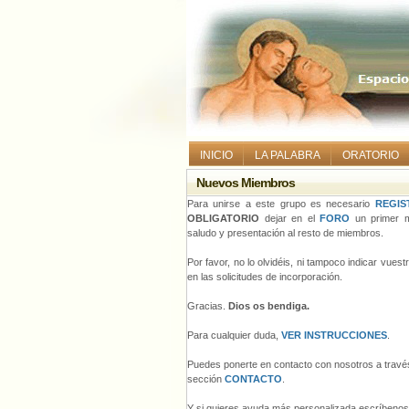
INICIO
LA PALABRA
ORATORIO
Nuevos Miembros
Para unirse a este grupo es necesario
REGIS
OBLIGATORIO
dejar en el
FORO
un primer m
saludo y presentación al resto de miembros.
Por favor, no lo olvidéis, ni tampoco indicar vues
en las solicitudes de incorporación.
Gracias.
Dios os bendiga.
Para cualquier duda,
VER INSTRUCCIONES
.
Puedes ponerte en contacto con nosotros a través
sección
CONTACTO
.
Y si quieres ayuda más personalizada escríbeno