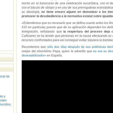
hecho en el transcurso de una celebración eucarística, con el d
con el báculo de obispo y en uso de sus prerrogativas eclesiástica
su ideología,
no tiene envaro alguno en demonizar a los inmi
promover la desobediencia a la normativa estatal sobre iguald
«Entendemos que es necesario que se defina cuanto antes los lími
510 en particular, puesto que de su aplicación dependen los deli
Inmigración, señalando que
la reapertura del proceso deja c
Cañizares se ha tenido que personas en la causa efectuando su in
recursos confrontados para así conseguir evitar siquiera la tramita
Recordemos que
sólo dos días después de sus polémicas decl
orejas del mismísimo Papa, quien le advertía que
no era su de
desestabilizador»
en España.
sonal de
to y
entes
nocidos,