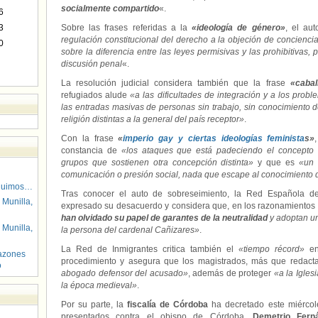
socialmente compartido
«.
6
3
Sobre las frases referidas a la
«ideología de género»
, el au
regulación constitucional del derecho a la objeción de concienci
0
sobre la diferencia entre las leyes permisivas y las prohibitivas
discusión penal
«.
La resolución judicial considera también que la frase
«cabal
refugiados alude
«a las dificultades de integración y a los pro
las entradas masivas de personas sin trabajo, sin conocimiento d
religión distintas a la general del país receptor»
.
Con la frase
«
imperio gay y ciertas ideologías feminista
s»
constancia de
«los ataques que está padeciendo el concepto d
grupos que sostienen otra concepción distinta»
y que es
«un 
comunicación o presión social, nada que escape al conocimiento 
guimos…
Tras conocer el auto de sobreseimiento, la Red Española d
 Munilla,
expresado su desacuerdo y considera que, en los razonamientos 
han olvidado su papel de garantes de la neutralidad
y adoptan un
 Munilla,
la persona del cardenal Cañizares»
.
La Red de Inmigrantes critica también el
«tiempo récord»
en
azones
procedimiento y asegura que los magistrados, más que redacta
o
abogado defensor del acusado»
, además de proteger
«a la Igles
la época medieval»
.
Por su parte, la
fiscalía de Córdoba
ha decretado este miércole
presentados contra el obispo de Córdoba,
Demetrio Fern