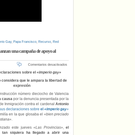
erio Gay
,
Papa Francisco
,
Recurso
,
Red
 Lanzan una campaña de apoyo al
en
Comentarios desactivados
El
eclaraciones sobre el
«imperio gay»
Juzgado
archiva
 considera que le ampara la libertad de
la
expresión
causa
contra
instrucción número dieciocho de Valencia
el
la causa
por la denuncia presentada por la
cardenal
e Inmigración contra el cardenal
Antonio
Cañizares…
 sus declaraciones sobre
el
«imperio gay
»
y
milía en la que glosaba el
«bien preciado
Lanzan
istiana»
.
una
campaña
nzado este jueves
«Las Provincias»
,
el
de
 tan siquiera ha llegado a abrir una