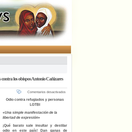
 contra los obispos Antonio Cañizares
en
Comentarios desactivados
Barra
Odio contra refugiados y personas
libre…
LGTBI
pueden
seguir
«
Una simple manifestación de la
insultando:
libertad de expresión
»
Archivan
las
¡Qué barato sale insultar y destilar
denuncias
odio en este país! Dan ganas de