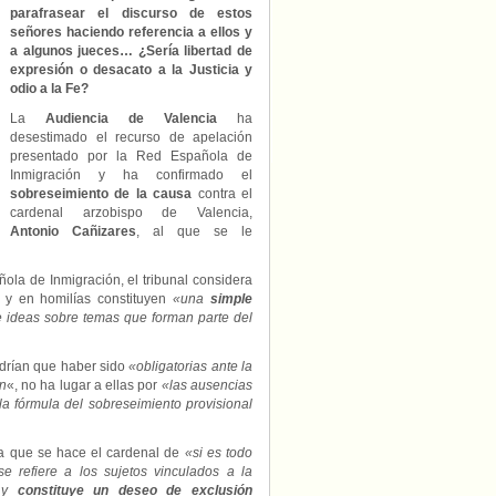
contra
parafrasear el discurso de estos
los
señores haciendo referencia a ellos y
obispos
a algunos jueces… ¿Sería libertad de
Antonio
expresión o desacato a la Justicia y
Cañizares
odio a la Fe?
y
Demetrio
La
Audiencia de Valencia
ha
Fernandez
desestimado el recurso de apelación
presentado por la Red Española de
Inmigración y ha confirmado el
sobreseimiento de la causa
contra el
cardenal arzobispo de Valencia,
Antonio Cañizares
, al que se le
ola de Inmigración, el tribunal considera
 y en homilías constituyen
«una
simple
 ideas sobre temas que forman parte del
drían que haber sido
«obligatorias ante la
ón
«, no ha lugar a ellas por
«las ausencias
la fórmula del sobreseimiento provisional
nta que se hace el cardenal de
«si es todo
e refiere a los sujetos vinculados a la
a y
constituye un deseo de exclusión