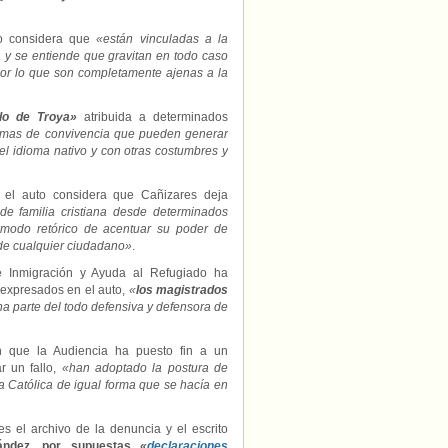
to considera que
«están vinculadas a la
a y se entiende que gravitan en todo caso
, por lo que son completamente ajenas a la
lo de Troya»
atribuida a determinados
blemas de convivencia que pueden generar
el idioma nativo y con otras costumbres y
, el auto considera que Cañizares deja
e familia cristiana desde determinados
modo retórico de acentuar su poder de
de cualquier ciudadano»
.
e Inmigración y Ayuda al Refugiado ha
expresados en el auto,
«
los magistrados
a parte del todo defensiva y defensora de
 que la Audiencia ha puesto fin a un
r un fallo,
«han adoptado la postura de
ia Católica de igual forma que se hacía en
s el archivo de la denuncia y el escrito
ández, por supuestas
«
declaraciones