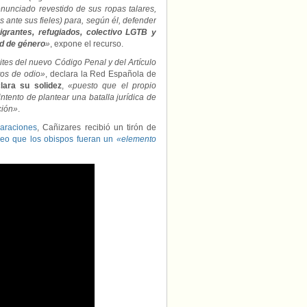
enunciado revestido de sus ropas talares,
s ante sus fieles) para, según él, defender
grantes, refugiados, colectivo LGTB y
ad de género
»
, expone el recurso.
tes del nuevo Código Penal y del Artículo
tos de odio»
, declara la Red Española de
lara su solidez
,
«puesto que el propio
tento de plantear una batalla jurídica de
ción»
.
araciones
, Cañizares recibió un tirón de
seo que los obispos fueran un
«elemento