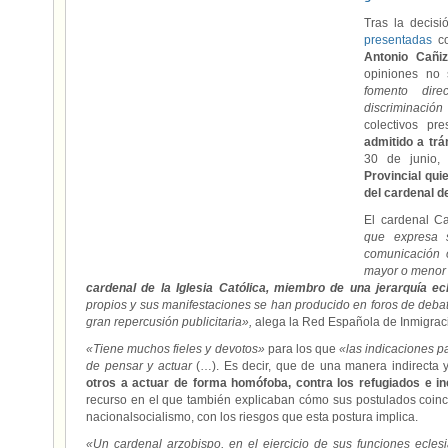
Tras la decis
presentadas
c
Antonio Cañiz
opiniones no
fomento dire
discriminació
colectivos pr
admitido a trá
30 de junio,
Provincial qui
del cardenal d
El cardenal C
que expresa 
comunicación 
mayor o menor 
cardenal de la Iglesia Católica, miembro de una jerarquía ec
propios y sus manifestaciones se han producido en foros de debat
gran repercusión publicitaria»,
alega la Red Española de Inmigraci
«Tiene muchos fieles y devotos»
para los que
«las indicaciones pa
de pensar y actuar
(…). Es decir, que de una manera indirecta y
otros a actuar de forma homófoba, contra los refugiados e in
recurso en el que también explicaban cómo sus postulados coinci
nacionalsocialismo, con los riesgos que esta postura implica.
«Un cardenal arzobispo, en el ejercicio de sus funciones ecles