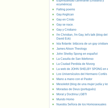
Espiritualidad caminante (cristiana y
ecuménica)
Falling poems
Gay Anglican
Gay en Cristo
Gay se nace.
Gay y Cristiano
I'm Christian, I'm Gay, let's talk (blog del
David Eck)
Isla flotante: bitácora de un gay cristian
James Alison Theology
John Shelby Spong en español
La Casulla de San Ildefonso
La Ciudad Perdida de Nivorg
La web de JOHN SHELBY SPONG en e
Los Universículos del Hermano Cortés
Mano a mano con el Pastor
Mesoletot (blog de una mujer judía y le
Moradas de Deus (portugués)
Moral y Doctrina LGBTI
Mundo Homo
Nuestra Señora de los Homosexuales