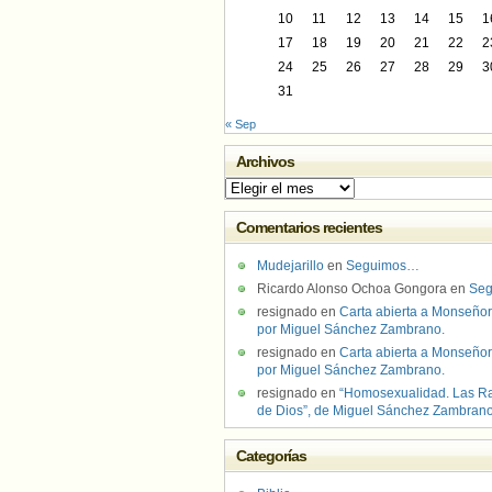
10
11
12
13
14
15
1
17
18
19
20
21
22
2
24
25
26
27
28
29
3
31
« Sep
Archivos
Archivos
Comentarios recientes
Mudejarillo
en
Seguimos…
Ricardo Alonso Ochoa Gongora
en
Se
resignado
en
Carta abierta a Monseñor
por Miguel Sánchez Zambrano.
resignado
en
Carta abierta a Monseñor
por Miguel Sánchez Zambrano.
resignado
en
“Homosexualidad. Las R
de Dios”, de Miguel Sánchez Zambran
Categorías