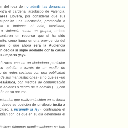
ión del juez de
no admitir las denuncias
ontra el cardenal arzobispo de Valencia,
ares Llovera
, por considerar que sus
 suponían una
«incitación, promoción o
cta o indirecta al odio, hostilidad,
n o violencia contra un grupo»,
ambos
esentaron un
recurso que sí ha sido
mite,
como figura en una providencia del
 por lo que
ahora será la Audiencia
en decida si sigue adelante con la causa
el
«imperio gay»
.
añizares
«no es un ciudadano particular
su opinión a través de un medio de
o de redes sociales con una publicidad
de sus manifestaciones»
sino que es
«un
lesiástica
, con medios de comunicación
e abiertos o dentro de la homilía
(…),
con
ón en su recurso.
storales que realizan inciden en su forma
 desde su posición de privilegio
incita a
cluso, a
incumplir la ley
»
, continuaba el
dían con los que en su día defendiera el
iásticas (algunas manifestaciones se han