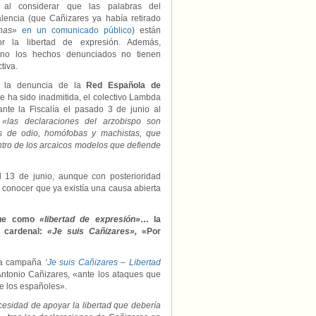
apoyo
 al considerar que las palabras del
al
lencia (que Cañizares ya había retirado
cardenal:
has»
en un comunicado público
) están
«Je
r la libertad de expresión. Además,
suis
 no los hechos denunciados no tienen
Cañizares»
tiva.
 la denuncia de la
Red Española de
e ha sido inadmitida, el colectivo Lambda
ante la Fiscalía el pasado 3 de junio al
«las declaraciones del arzobispo son
as de odio, homófobas y machistas, que
ntro de los arcaicos modelos que defiende
l 13 de junio, aunque con posterioridad
l conocer que ya existía una causa abierta
ique como
«libertad de expresión»
… la
 cardenal:
«Je suis Cañizares»,
«Por
 la campaña
‘Je suis Cañizares – Libertad
Antonio Cañizares, «ante los ataques que
re los españoles».
esidad de apoyar la libertad que debería