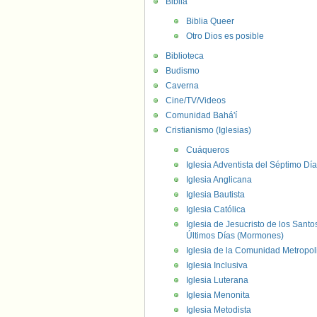
Biblia
Biblia Queer
Otro Dios es posible
Biblioteca
Budismo
Caverna
Cine/TV/Videos
Comunidad Bahá'í
Cristianismo (Iglesias)
Cuáqueros
Iglesia Adventista del Séptimo Día
Iglesia Anglicana
Iglesia Bautista
Iglesia Católica
Iglesia de Jesucristo de los Santo
Últimos Días (Mormones)
Iglesia de la Comunidad Metropol
Iglesia Inclusiva
Iglesia Luterana
Iglesia Menonita
Iglesia Metodista