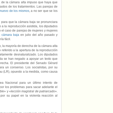
a de la cámara alta impuso que haya que
gastos de los tratamientos. Las parejas de
e nuevo de los mismos
, a no ser que se los
l para que la cámara baja se pronunciara
 a la reproducción asistida, los diputados
n el caso de parejas de mujeres y mujeres
la cámara baja
en julio del año pasado y
a fácil.
, la mayoría de derecha de la cámara alta
 referido a la apertura de la reproducción
letamente desnaturalizado. Los diputados
rda se han negado a apoyar un texto que
derecha. El presidente del Senado Gérard
ra un consenso. Los socialistas, por su
eau (LR), opuesto a la medida, como causa
a Nacional para un último intento de
por los problemas para sacar adelante el
ble
» y «
lección magistral de patriarcado
».
or su papel en la violenta reacción al