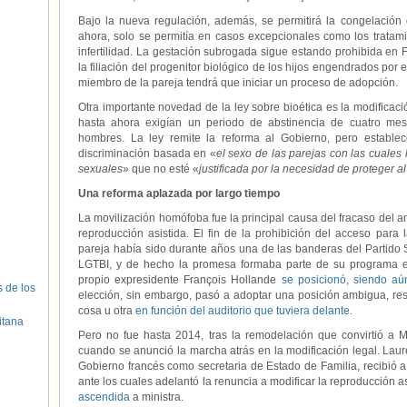
Bajo la nueva regulación, además, se permitirá la congelación
ahora, solo se permitía en casos excepcionales como los tratam
infertilidad. La gestación subrogada sigue estando prohibida en 
la filiación del progenitor biológico de los hijos engendrados por e
miembro de la pareja tendrá que iniciar un proceso de adopción.
Otra importante novedad de la ley sobre bioética es la modificaci
hasta ahora exigían un periodo de abstinencia de cuatro me
hombres. La ley remite la reforma al Gobierno, pero estable
discriminación basada en «
el sexo de las parejas con las cuale
sexuales
» que no esté «
justificada por la necesidad de proteger a
Una reforma aplazada por largo tiempo
La movilización homófoba fue la principal causa del fracaso del an
reproducción asistida. El fin de la prohibición del acceso para
pareja había sido durante años una de las banderas del Partido 
LGTBI, y de hecho la promesa formaba parte de su programa el
propio expresidente François Hollande
se posicionó, siendo aú
s de los
elección, sin embargo, pasó a adoptar una posición ambigua, r
cosa u otra
en función del auditorio que tuviera delante
.
itana
Pero no fue hasta 2014, tras la remodelación que convirtió a M
cuando se anunció la marcha atrás en la modificación legal. Laur
Gobierno francés como secretaria de Estado de Familia, recibió a
ante los cuales adelantó la renuncia a modificar la reproducción 
ascendida
a ministra.