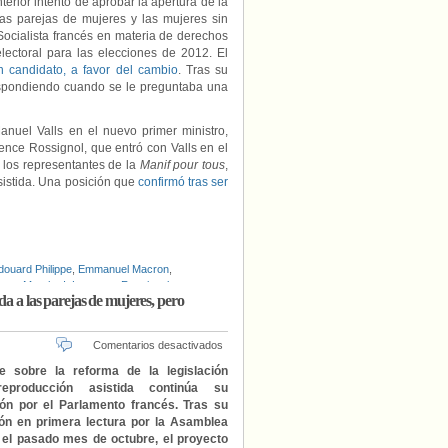
terior intento de aprobar la apertura de la
 las parejas de mujeres y las mujeres sin
Socialista francés en materia de derechos
ectoral para las elecciones de 2012. El
n candidato, a favor del cambio
. Tras su
espondiendo cuando se le preguntaba una
anuel Valls en el nuevo primer ministro,
ence Rossignol, que entró con Valls en el
 los representantes de la
Manif pour tous
,
sistida. Una posición que
confirmó tras ser
douard Philippe
,
Emmanuel Macron
,
e en Marche !
,
Laurence Rossignol
,
da a las parejas de mujeres, pero
s
,
Manuel Valls
,
Marléne Schiappa
,
Partido
en
Comentarios desactivados
El
e sobre la reforma de la legislación
Senado
eproducción asistida continúa su
francés
ión por el Parlamento francés. Tras su
aprueba
ón en primera lectura por la Asamblea
la
 el pasado mes de octubre, el proyecto
apertura