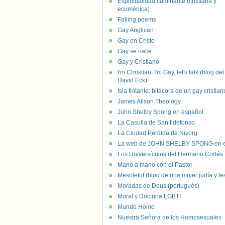
Espiritualidad caminante (cristiana y
ecuménica)
Falling poems
Gay Anglican
Gay en Cristo
Gay se nace.
Gay y Cristiano
I'm Christian, I'm Gay, let's talk (blog del
David Eck)
Isla flotante: bitácora de un gay cristian
James Alison Theology
John Shelby Spong en español
La Casulla de San Ildefonso
La Ciudad Perdida de Nivorg
La web de JOHN SHELBY SPONG en e
Los Universículos del Hermano Cortés
Mano a mano con el Pastor
Mesoletot (blog de una mujer judía y le
Moradas de Deus (portugués)
Moral y Doctrina LGBTI
Mundo Homo
Nuestra Señora de los Homosexuales