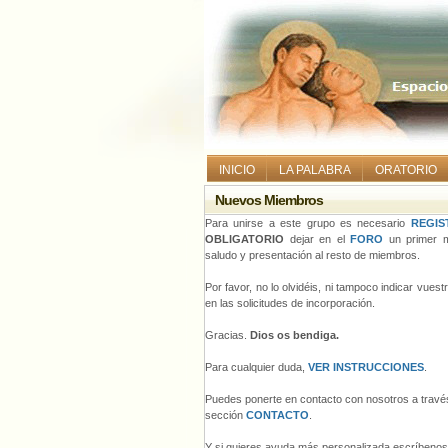
INICIO
LA PALABRA
ORATORIO
Nuevos Miembros
Para unirse a este grupo es necesario
REGIS
OBLIGATORIO
dejar en el
FORO
un primer m
saludo y presentación al resto de miembros.
Por favor, no lo olvidéis, ni tampoco indicar vues
en las solicitudes de incorporación.
Gracias.
Dios os bendiga.
Para cualquier duda,
VER INSTRUCCIONES
.
Puedes ponerte en contacto con nosotros a través
sección
CONTACTO
.
Y si quieres ayuda más personalizada escríbeno