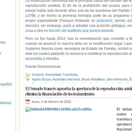
La movilización homófoba fue la principal causa del fracaso del an
reproducción asistida. El fin de la prohibición del acceso para
pareja había sido durante años una de las banderas del Partido 
LGTBI, y de hecho la promesa formaba parte de su programa el
propio expresidente François Hollande
se posicionó, siendo aú
elección, sin embargo, pasó a adoptar una posición ambigua, r
cosa u otra
en función del auditorio que tuviera delante
.
Pero no fue hasta 2014, tras la remodelación que convirtió a M
 rev.
cuando se anunció la marcha atrás en la modificación legal. Laur
Gobierno francés como secretaria de Estado de Familia, recibió a
o
ante los cuales adelantó la renuncia a modificar la reproducción a
ascendida
a ministra.
Fuente Dosmanzanas
General
,
Homofobia/ Transfobia.
Agnès Buzyn
,
Asamblea Nacional
,
Bruno Retailleau
,
Discriminación
,
É
spañol
Francia
,
François Hollande
,
Gérard Larcher
,
Homofobia
,
La Républiqu
El Senado francés aprueba la apertura de la reproducción asisti
Lesbianas
,
Lesbofobia
,
LGTBIfobia
,
Los Republicanos
,
Manif pour tou
elimina la financiación de los tratamientos
Socialista francés
,
Reproducción asistida
,
Senado (Francia)
lunes, 3 de febrero de 2020
sbiana)
El debat
sobre r
tramitac
aprobaci
Nacional