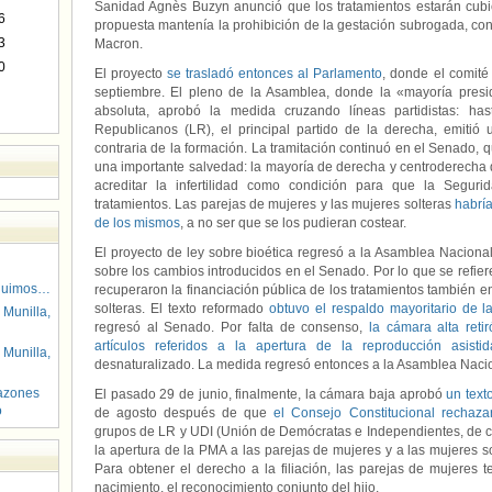
Sanidad Agnès Buzyn anunció que los tratamientos estarán cubie
6
propuesta mantenía la prohibición de la gestación subrogada, con
3
Macron.
0
El proyecto
se trasladó entonces al Parlamento
, donde el comité
septiembre. El pleno de la Asamblea, donde la «mayoría pres
absoluta, aprobó la medida cruzando líneas partidistas: ha
Republicanos (LR), el principal partido de la derecha, emitió
contraria de la formación. La tramitación continuó en el Senado,
una importante salvedad: la mayoría de derecha y centroderecha 
acreditar la infertilidad como condición para que la Segur
tratamientos. Las parejas de mujeres y las mujeres solteras
habrí
de los mismos
, a no ser que se los pudieran costear.
El proyecto de ley sobre bioética regresó a la Asamblea Naciona
sobre los cambios introducidos en el Senado. Por lo que se refiere
guimos…
recuperaron la financiación pública de los tratamientos también e
solteras. El texto reformado
obtuvo el respaldo mayoritario de 
 Munilla,
regresó al Senado. Por falta de consenso,
la cámara alta retir
artículos referidos a la apertura de la reproducción asistid
 Munilla,
desnaturalizado. La medida regresó entonces a la Asamblea Nacion
azones
El pasado 29 de junio, finalmente, la cámara baja aprobó
un texto
o
de agosto después de que
el Consejo Constitucional rechaza
grupos de LR y UDI (Unión de Demócratas e Independientes, de c
la apertura de la PMA a las parejas de mujeres y a las mujeres so
Para obtener el derecho a la filiación, las parejas de mujeres t
nacimiento, el reconocimiento conjunto del hijo.