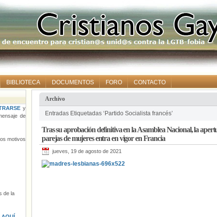
BIBLIOTECA
DOCUMENTOS
FORO
CONTACTO
Archivo
TRARSE
y
Entradas Etiquetadas ‘Partido Socialista francés’
ensaje de
Tras su aprobación definitiva en la Asamblea Nacional, la apertu
parejas de mujeres entra en vigor en Francia
tros motivos
jueves, 19 de agosto de 2021
 de la
s
AQUÍ