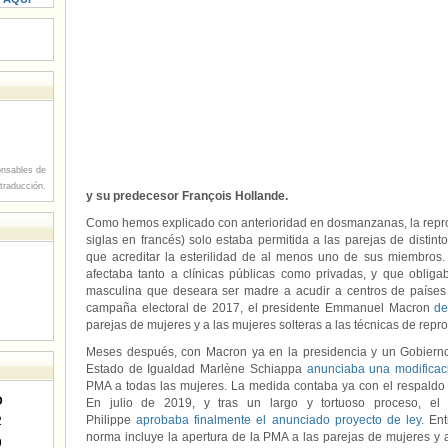
nsables de
 traducción.
y su predecesor François Hollande.
Como hemos explicado con anterioridad en dosmanzanas, la repro
siglas en francés) solo estaba permitida a las parejas de disti
que acreditar la esterilidad de al menos uno de sus miembros. 
afectaba tanto a clínicas públicas como privadas, y que obliga
masculina que deseara ser madre a acudir a centros de países
campaña electoral de 2017, el presidente Emmanuel Macron
de
parejas de mujeres y a las mujeres solteras a las técnicas de repro
Meses después, con Macron ya en la presidencia y un Gobierno
Estado de Igualdad Marlène Schiappa
anunciaba una modificaci
PMA a todas las mujeres. La medida contaba ya con el respaldo 
D
En julio de 2019, y tras un largo y tortuoso proceso, el 
Philippe
aprobaba finalmente el anunciado proyecto de ley
. En
2
norma incluye la apertura de la PMA a las parejas de mujeres y a
9