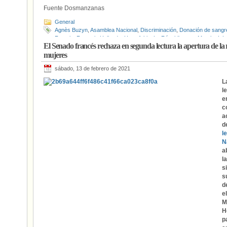
Fuente Dosmanzanas
General
Agnès Buzyn
,
Asamblea Nacional
,
Discriminación
,
Donación de sangr
Francia
,
François Hollande
,
Homofobia
,
La République en Marche !
,
L
El Senado francés rechaza en segunda lectura la apertura de la r
LGTBIfobia
,
Los Republicanos
,
Manif pour tous
,
Manuel Valls
,
Marléne
mujeres
Reproducción asistida
,
Senado (Francia)
,
UDI (Francia)
sábado, 13 de febrero de 2021
L
l
e
c
a
d
l
N
a
l
s
s
d
e
M
H
p