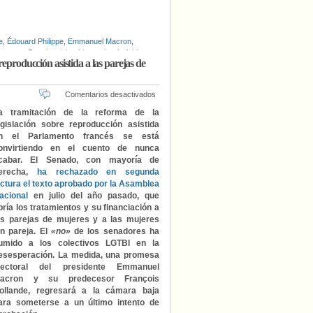
e
,
Édouard Philippe
,
Emmanuel Macron
,
aurence Rossignol
,
Lesbianas
,
Lesbofobia
,
eproducción asistida a las parejas de
 Schiappa
,
Partido Socialista francés
,
en
Comentarios desactivados
El
a tramitación de la reforma de la
Senado
egislación sobre reproducción asistida
francés
n el Parlamento francés se está
rechaza
onvirtiendo en el cuento de nunca
en
cabar. El Senado, con mayoría de
segunda
erecha,
ha rechazado en segunda
lectura
ectura el texto aprobado por la Asamblea
la
apertura
acional
en julio del año pasado, que
de
bría los tratamientos y su financiación a
la
as parejas de mujeres y a las mujeres
reproducción
in pareja. El
«no»
de los senadores ha
asistida
umido a los colectivos LGTBI en la
a
esesperación. La medida, una promesa
las
lectoral del presidente Emmanuel
parejas
acron y su predecesor François
de
ollande, regresará a la cámara baja
mujeres
ara someterse a un último intento de