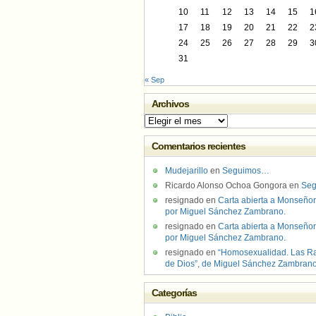
10
11
12
13
14
15
1
17
18
19
20
21
22
2
24
25
26
27
28
29
3
31
« Sep
Archivos
Archivos
Comentarios recientes
Mudejarillo
en
Seguimos…
Ricardo Alonso Ochoa Gongora
en
Se
resignado
en
Carta abierta a Monseñor
por Miguel Sánchez Zambrano.
resignado
en
Carta abierta a Monseñor
por Miguel Sánchez Zambrano.
resignado
en
“Homosexualidad. Las R
de Dios”, de Miguel Sánchez Zambran
Categorías