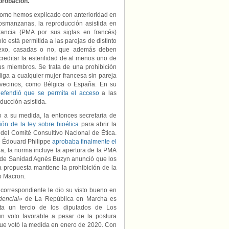
probación.
omo hemos explicado con anterioridad en
osmanzanas, la reproducción asistida en
rancia (PMA por sus siglas en francés)
olo está permitida a las parejas de distinto
exo, casadas o no, que además deben
creditar la esterilidad de al menos uno de
us miembros. Se trata de una prohibición
bliga a cualquier mujer francesa sin pareja
 vecinos, como Bélgica o España. En su
efendió que se permita el acceso
a las
ducción asistida.
 a su medida, la entonces secretaria de
ón de la ley sobre bioética
para abrir la
del Comité Consultivo Nacional de Ética.
de Édouard Philippe
aprobaba finalmente el
a, la norma incluye la apertura de la PMA
ra de Sanidad Agnès Buzyn anunció que los
a propuesta mantiene la prohibición de la
o Macron.
 correspondiente le dio su visto bueno en
dencial»
de La República en Marcha es
sta un tercio de los diputados de Los
 un voto favorable a pesar de la postura
 que votó la medida en enero de 2020. Con