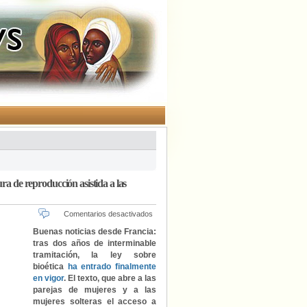
ra de reproducción asistida a las
en
Comentarios desactivados
Tras
Buenas noticias desde Francia:
su
tras dos años de interminable
aprobación
tramitación, la ley sobre
definitiva
bioética
ha entrado finalmente
en
en vigor
. El texto, que abre a las
la
parejas de mujeres y a las
Asamblea
mujeres solteras el acceso a
Nacional,