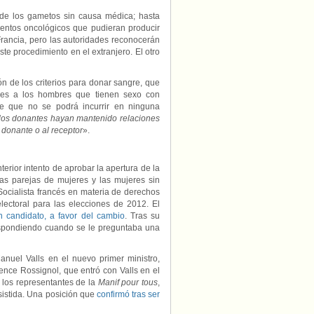
 de los gametos sin causa médica; hasta
ientos oncológicos que pudieran producir
Francia, pero las autoridades reconocerán
ste procedimiento en el extranjero. El otro
ón de los criterios para donar sangre, que
ses a los hombres que tienen sexo con
ce que no se podrá incurrir en ninguna
s los donantes hayan mantenido relaciones
l donante o al receptor
».
terior intento de aprobar la apertura de la
 las parejas de mujeres y las mujeres sin
Socialista francés en materia de derechos
ectoral para las elecciones de 2012. El
n candidato, a favor del cambio
. Tras su
espondiendo cuando se le preguntaba una
anuel Valls en el nuevo primer ministro,
ence Rossignol, que entró con Valls en el
 los representantes de la
Manif pour tous
,
asistida. Una posición que
confirmó tras ser