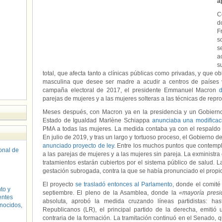
a
C
d
F
s
s
a
s
total, que afecta tanto a clínicas públicas como privadas, y que o
masculina que desee ser madre a acudir a centros de países
campaña electoral de 2017, el presidente Emmanuel Macron
d
parejas de mujeres y a las mujeres solteras a las técnicas de repro
Meses después, con Macron ya en la presidencia y un Gobierno
Estado de Igualdad Marlène Schiappa
anunciaba una modificaci
PMA a todas las mujeres. La medida contaba ya con el respaldo 
En julio de 2019, y tras un largo y tortuoso proceso, el Gobierno 
anunciado proyecto de ley
. Entre los muchos puntos que contempl
sonal de
a las parejas de mujeres y a las mujeres sin pareja. La exminist
tratamientos estarán cubiertos por el sistema público de salud. L
gestación subrogada, contra la que se había pronunciado el propi
El proyecto
se trasladó entonces al Parlamento
, donde el comité
to y
septiembre. El pleno de la Asamblea, donde la
«mayoría presi
entes
absoluta, aprobó la medida cruzando líneas partidistas: ha
nocidos,
Republicanos (LR), el principal partido de la derecha, emitió
contraria de la formación. La tramitación continuó en el Senado,