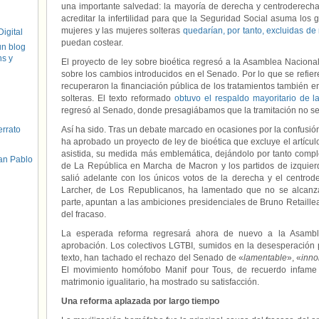
una importante salvedad: la mayoría de derecha y centroderech
acreditar la infertilidad para que la Seguridad Social asuma los 
mujeres y las mujeres solteras
quedarían, por tanto, excluidas d
igital
puedan costear.
un blog
hs y
El proyecto de ley sobre bioética regresó a la Asamblea Naciona
sobre los cambios introducidos en el Senado. Por lo que se refiere
recuperaron la financiación pública de los tratamientos también e
solteras. El texto reformado
obtuvo el respaldo mayoritario de 
regresó al Senado, donde presagiábamos que la tramitación no serí
errato
Así ha sido. Tras un debate marcado en ocasiones por la confusión
ha aprobado un proyecto de ley de bioética que excluye el artículo
asistida, su medida más emblemática, dejándolo por tanto comp
an Pablo
de La República en Marcha de Macron y los partidos de izquie
salió adelante con los únicos votos de la derecha y el centro
Larcher, de Los Republicanos, ha lamentado que no se alcanza
parte, apuntan a las ambiciones presidenciales de Bruno Retaill
del fracaso.
La esperada reforma regresará ahora de nuevo a la Asamble
aprobación. Los colectivos LGTBI, sumidos en la desesperación 
texto, han tachado el rechazo del Senado de «
lamentable
», «
inno
El movimiento homófobo Manif pour Tous, de recuerdo infame p
matrimonio igualitario, ha mostrado su satisfacción.
Una reforma aplazada por largo tiempo