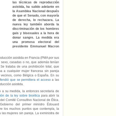
la
las técnicas de reproducción
apertura
asistida, ha salido adelante en
de
la Asamblea Nacional después
reproducción
de que el Senado, con mayoría
asistida
de derecha, lo rechazara. La
a
nueva ley también aborda la
las
discriminación de los hombres
parejas
gais y bisexuales a la hora de
de
donar sangre. La medida era
mujeres
una promesa electoral del
entra
presidente Emmanuel Macron
en
vigor
en
ducción asistida en Francia (PMA por sus
Francia
nto sexo, casadas o no, que además tenían
Se trataba de una prohibición total, que
ba a cualquier mujer francesa sin pareja
 vecinos, como Bélgica o España. En su
fendió que se permitiera el acceso
a las
ducción asistida.
 a su medida, la entonces secretaria de
ón de la ley sobre bioética
para abrir la
del Comité Consultivo Nacional de Ética.
Gobierno del primer ministro Édouard
tre los muchos puntos que contempla, la
 las mujeres sin pareja. La exministra de