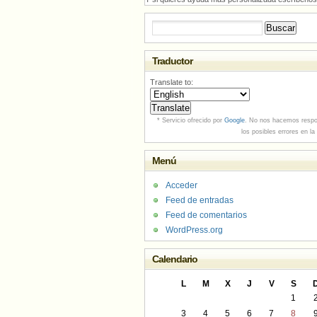
Buscar:
Traductor
Translate to:
* Servicio ofrecido por
Google
. No nos hacemos respo
los posibles errores en la
Menú
Acceder
Feed de entradas
Feed de comentarios
WordPress.org
Calendario
L
M
X
J
V
S
1
3
4
5
6
7
8