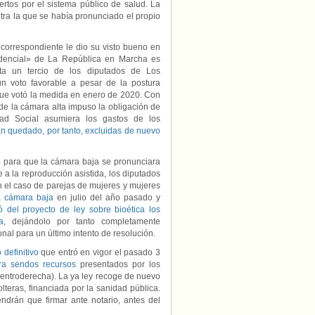
rtos por el sistema público de salud. La
tra la que se había pronunciado el propio
 correspondiente le dio su visto bueno en
idencial» de La República en Marcha es
sta un tercio de los diputados de Los
 un voto favorable a pesar de la postura
 que votó la medida en enero de 2020. Con
de la cámara alta impuso la obligación de
idad Social asumiera los gastos de los
an quedado, por tanto, excluidas de nuevo
l para que la cámara baja se pronunciara
 a la reproducción asistida, los diputados
n el caso de parejas de mujeres y mujeres
la cámara baja
en julio del año pasado y
ó del proyecto de ley sobre bioética los
a
, dejándolo por tanto completamente
al para un último intento de resolución.
 definitivo
que entró en vigor el pasado 3
ra sendos recursos
presentados por los
entroderecha). La ya ley recoge de nuevo
lteras, financiada por la sanidad pública.
endrán que firmar ante notario, antes del