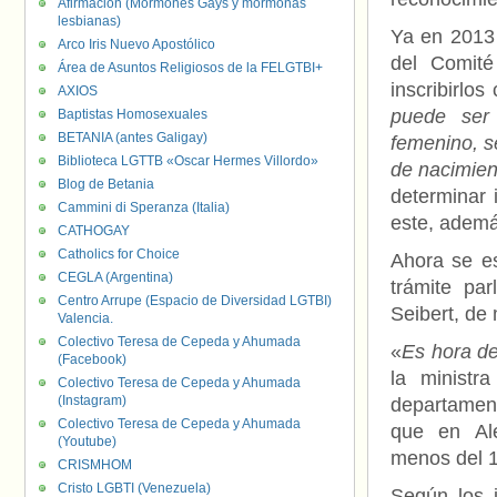
Afirmación (Mormones Gays y mormonas
lesbianas)
Ya en 2013 
Arco Iris Nuevo Apostólico
del Comité
Área de Asuntos Religiosos de la FELGTBI+
inscribirlo
AXIOS
puede ser 
Baptistas Homosexuales
BETANIA (antes Galigay)
femenino, se
Biblioteca LGTTB «Oscar Hermes Villordo»
de nacimien
Blog de Betania
determinar 
Cammini di Speranza (Italia)
este, ademá
CATHOGAY
Catholics for Choice
Ahora se es
CEGLA (Argentina)
trámite par
Centro Arrupe (Espacio de Diversidad LGTBI)
Seibert, de
Valencia.
Colectivo Teresa de Cepeda y Ahumada
«
Es hora d
(Facebook)
la ministr
Colectivo Teresa de Cepeda y Ahumada
(Instagram)
departament
Colectivo Teresa de Cepeda y Ahumada
que en Ale
(Youtube)
menos del 1
CRISMHOM
Cristo LGBTI (Venezuela)
Según los j