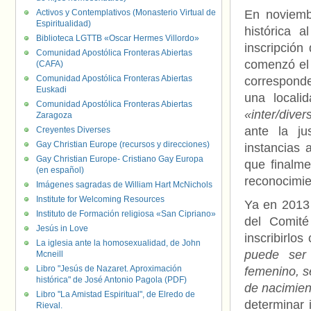
Activos y Contemplativos (Monasterio Virtual de
En noviemb
Espiritualidad)
histórica 
Biblioteca LGTTB «Oscar Hermes Villordo»
inscripció
Comunidad Apostólica Fronteras Abiertas
comenzó el 
(CAFA)
Comunidad Apostólica Fronteras Abiertas
corresponde 
Euskadi
una local
Comunidad Apostólica Fronteras Abiertas
«inter/diver
Zaragoza
ante la ju
Creyentes Diverses
Gay Christian Europe (recursos y direcciones)
instancias 
Gay Christian Europe- Cristiano Gay Europa
que finalme
(en español)
reconocimie
Imágenes sagradas de William Hart McNichols
Institute for Welcoming Resources
Ya en 2013 
Instituto de Formación religiosa «San Cipriano»
del Comité
Jesús in Love
inscribirlo
La iglesia ante la homosexualidad, de John
puede ser 
Mcneill
Libro "Jesús de Nazaret. Aproximación
femenino, se
histórica" de José Antonio Pagola (PDF)
de nacimien
Libro "La Amistad Espiritual", de Elredo de
determinar 
Rieval.