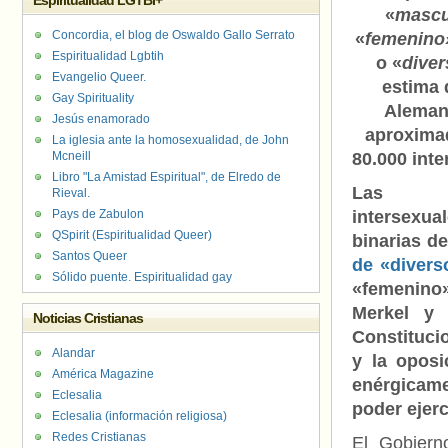
Espiritualidad LGTBI+
«
mascu
Concordia, el blog de Oswaldo Gallo Serrato
«
femenino
Espiritualidad Lgbtih
o «
diver
Evangelio Queer.
estima 
Gay Spirituality
Aleman
Jesús enamorado
aproxima
La iglesia ante la homosexualidad, de John
Mcneill
80.000 inte
Libro "La Amistad Espiritual", de Elredo de
Las pe
Rieval.
Pays de Zabulon
intersexu
QSpirit (Espiritualidad Queer)
binarias d
Santos Queer
de «divers
Sólido puente. Espiritualidad gay
«femenino»
Merkel y 
Noticias Cristianas
Constituci
Alandar
y la oposi
América Magazine
enérgicame
Eclesalia
poder ejerc
Eclesalia (información religiosa)
Redes Cristianas
El Gobiern