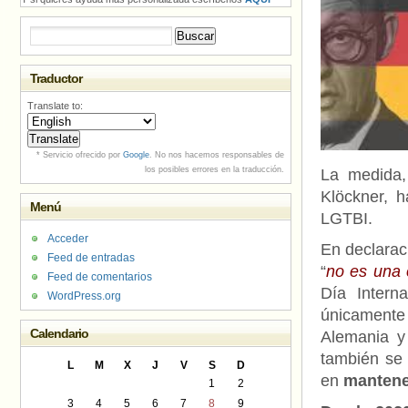
Buscar:
Traductor
Translate to:
* Servicio ofrecido por
Google
. No nos hacemos responsables de
los posibles errores en la traducción.
La medida,
Klöckner, h
Menú
LGTBI.
Acceder
En declarac
Feed de entradas
“
no es una 
Feed de comentarios
Día Intern
WordPress.org
únicamente
Calendario
Alemania y
también se 
L
M
X
J
V
S
D
en
mantene
1
2
3
4
5
6
7
8
9