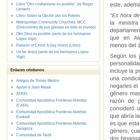
este, ademá
Libro "Otro cristianismo es posible", de Roger
Lenaers
“
Es hora de
Libro: Sobre la Opción por los Pobres.
la ministr
Metropolitan Community Churches. MCC.
(Direcciones de sus iglesias en todo el mundo)
departament
Otro Dios es posible (serie de los hermanos
que en Ale
López Vigil)
menos del 1
Passion of Christ: A Gay Vision (Libro)
Un tal Jesús (serie de los hermanos López
Según los j
Vigil)
personalida
Enlaces cristianos
incluye la p
una condici
Amigos de Tomás Merton
negarles el
Apoyo a Juan Masiá
género masc
ATRIO
razón de g
Comunidad Apostólica Fronteras Abiertas
(CAFA)
consideró u
Comunidad Apostólica Fronteras Abiertas
que abría la
Euskadi
es que esta
Comunidad Apostólica Fronteras Abiertas
Zaragoza
género, cua
Comunidad de Taizé
dos binarios