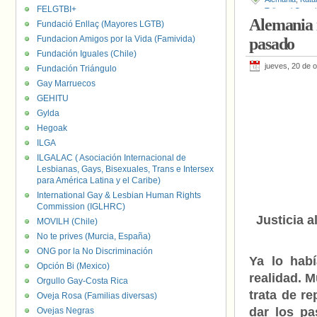
FELGTBI+
Tribunal Consti
Alemania 
Fundació Enllaç (Mayores LGTB)
Fundacion Amigos por la Vida (Famivida)
pasado
Fundación Iguales (Chile)
jueves, 20 de 
Fundación Triángulo
Gay Marruecos
GEHITU
Gylda
Hegoak
ILGA
ILGALAC ( Asociación Internacional de
Lesbianas, Gays, Bisexuales, Trans e Intersex
para América Latina y el Caribe)
International Gay & Lesbian Human Rights
Commission (IGLHRC)
Justicia 
MOVILH (Chile)
No te prives (Murcia, España)
ONG por la No Discriminación
Ya lo hab
Opción Bi (Mexico)
realidad. 
Orgullo Gay-Costa Rica
trata de re
Oveja Rosa (Familias diversas)
dar los p
Ovejas Negras