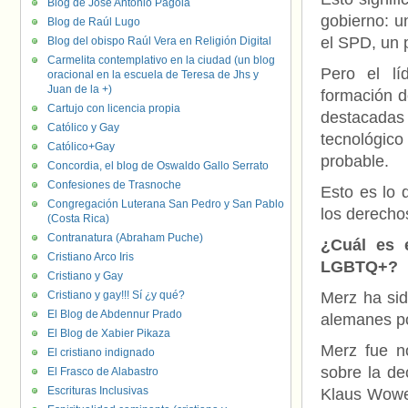
Blog de José Antonio Pagola
gobierno: u
Blog de Raúl Lugo
el SPD, un 
Blog del obispo Raúl Vera en Religión Digital
Carmelita contemplativo en la ciudad (un blog
Pero el lí
oracional en la escuela de Teresa de Jhs y
Juan de la +)
formación d
Cartujo con licencia propia
destacadas
Católico y Gay
tecnológic
Católico+Gay
probable.
Concordia, el blog de Oswaldo Gallo Serrato
Confesiones de Trasnoche
Esto es lo 
Congregación Luterana San Pedro y San Pablo
los derech
(Costa Rica)
Contranatura (Abraham Puche)
¿Cuál es e
Cristiano Arco Iris
LGBTQ+?
Cristiano y Gay
Cristiano y gay!!! Sí ¿y qué?
Merz ha sid
El Blog de Abdennur Prado
alemanes po
El Blog de Xabier Pikaza
Merz fue n
El cristiano indignado
sobre la de
El Frasco de Alabastro
Escrituras Inclusivas
Klaus Wowe