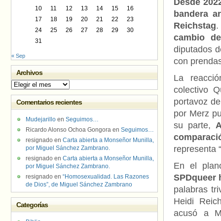
Desde 202
10
11
12
13
14
15
16
bandera ar
17
18
19
20
21
22
23
Reichstag
.
24
25
26
27
28
29
30
cambio de 
31
diputados d
« Sep
con prendas
Archivos
La reacció
Archivos
colectivo 
portavoz de
Comentarios recientes
por Merz pu
Mudejarillo
en
Seguimos…
su parte,
A
Ricardo Alonso Ochoa Gongora
en
Seguimos…
comparaci
resignado
en
Carta abierta a Monseñor Munilla,
representa 
por Miguel Sánchez Zambrano.
resignado
en
Carta abierta a Monseñor Munilla,
En el plan
por Miguel Sánchez Zambrano.
SPDqueer ha
resignado
en
“Homosexualidad. Las Razones
de Dios”, de Miguel Sánchez Zambrano
palabras tri
Heidi Reic
Categorías
acusó a Me