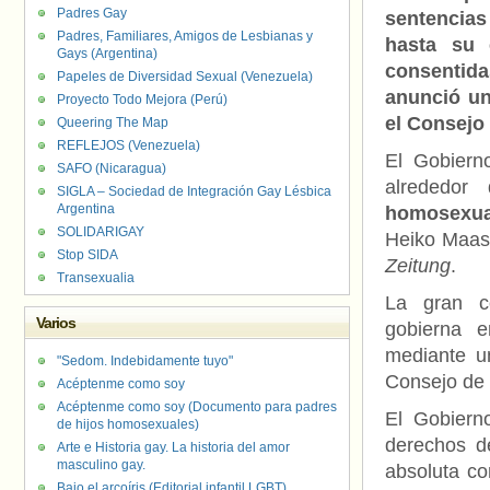
Padres Gay
sentencias
Padres, Familiares, Amigos de Lesbianas y
hasta su 
Gays (Argentina)
consentid
Papeles de Diversidad Sexual (Venezuela)
anunció un
Proyecto Todo Mejora (Perú)
el Consejo 
Queering The Map
REFLEJOS (Venezuela)
El Gobiern
SAFO (Nicaragua)
alrededo
SIGLA – Sociedad de Integración Gay Lésbica
Argentina
homosexu
SOLIDARIGAY
Heiko Maas,
Stop SIDA
Zeitung
.
Transexualia
La gran co
Varios
gobierna e
mediante un
"Sedom. Indebidamente tuyo"
Consejo de 
Acéptenme como soy
Acéptenme como soy (Documento para padres
El Gobiern
de hijos homosexuales)
derechos d
Arte e Historia gay. La historia del amor
masculino gay.
absoluta co
Bajo el arcoíris (Editorial infantil LGBT).