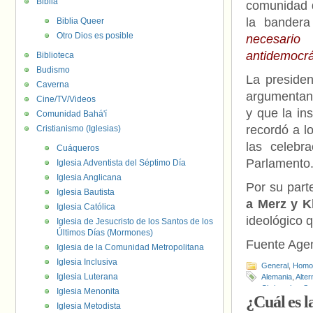
Biblia
comunidad q
la bandera
Biblia Queer
Otro Dios es posible
necesari
antidemocrá
Biblioteca
Budismo
La presiden
Caverna
argumentand
Cine/TV/Videos
y que la in
Comunidad Bahá'í
recordó a l
Cristianismo (Iglesias)
las celebra
Cuáqueros
Parlamento
Iglesia Adventista del Séptimo Día
Iglesia Anglicana
Por su part
Iglesia Bautista
a Merz y K
Iglesia Católica
ideológico 
Iglesia de Jesucristo de los Santos de los
Últimos Días (Mormones)
Fuente Age
Iglesia de la Comunidad Metropolitana
Iglesia Inclusiva
General
,
Homof
Iglesia Luterana
Alemania
,
Alter
Christopher St
Iglesia Menonita
¿Cuál es l
Karl Lauterbac
Iglesia Metodista
Alemán (SPD)