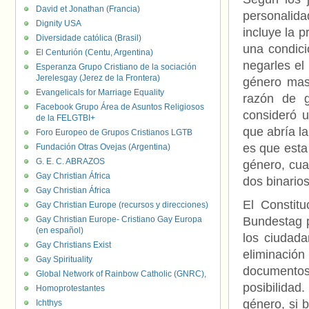
David et Jonathan (Francia)
personalida
Dignity USA
incluye la p
Diversidade católica (Brasil)
una condici
El Centurión (Centu, Argentina)
negarles el
Esperanza Grupo Cristiano de la sociación
Jerelesgay (Jerez de la Frontera)
género masc
Evangelicals for Marriage Equality
razón de g
Facebook Grupo Área de Asuntos Religiosos
consideró u
de la FELGTBI+
que abría la
Foro Europeo de Grupos Cristianos LGTB
es que esta
Fundación Otras Ovejas (Argentina)
G. E. C. ABRAZOS
género, cua
Gay Christian África
dos binarios
Gay Christian África
El Constit
Gay Christian Europe (recursos y direcciones)
Gay Christian Europe- Cristiano Gay Europa
Bundestag p
(en español)
los ciudada
Gay Christians Exist
eliminació
Gay Spirituality
documentos
Global Network of Rainbow Catholic (GNRC),
posibilida
Homoprotestantes
género, si 
Ichthys