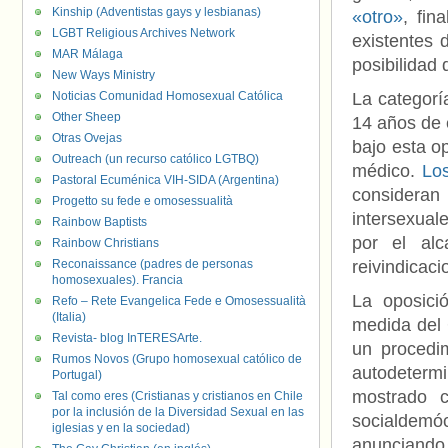
Kinship (Adventistas gays y lesbianas)
«otro»
, fin
LGBT Religious Archives Network
existentes 
MAR Málaga
posibilidad
New Ways Ministry
Noticias Comunidad Homosexual Católica
La categorí
Other Sheep
14 años de 
Otras Ovejas
bajo esta o
Outreach (un recurso católico LGTBQ)
médico.
Los
Pastoral Ecuménica VIH-SIDA (Argentina)
consideran
Progetto su fede e omosessualità
intersexual
Rainbow Baptists
por el al
Rainbow Christians
Reconaissance (padres de personas
reivindicac
homosexuales). Francia
La oposici
Refo – Rete Evangelica Fede e Omosessualità
(Italia)
medida del
Revista- blog InTERESArte.
un procedim
Rumos Novos (Grupo homosexual católico de
autodeterm
Portugal)
mostrado c
Tal como eres (Cristianas y cristianos en Chile
por la inclusión de la Diversidad Sexual en las
socialdemó
iglesias y en la sociedad)
anunciando