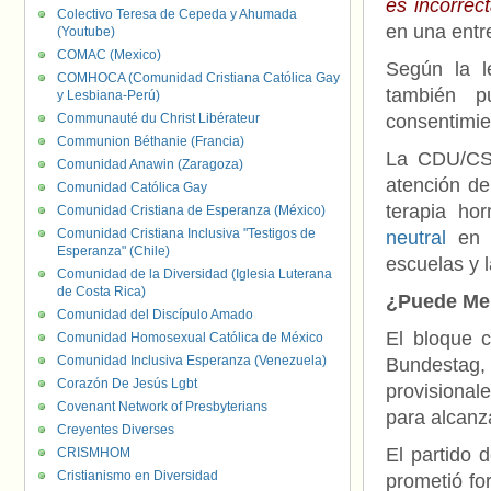
es incorrec
Colectivo Teresa de Cepeda y Ahumada
en una entr
(Youtube)
COMAC (Mexico)
Según la l
COMHOCA (Comunidad Cristiana Católica Gay
también p
y Lesbiana-Perú)
Communauté du Christ Libérateur
consentimien
Communion Béthanie (Francia)
La CDU/CSU
Comunidad Anawin (Zaragoza)
atención de
Comunidad Católica Gay
terapia ho
Comunidad Cristiana de Esperanza (México)
Comunidad Cristiana Inclusiva "Testigos de
neutral
en c
Esperanza" (Chile)
escuelas y l
Comunidad de la Diversidad (Iglesia Luterana
de Costa Rica)
¿Puede Mer
Comunidad del Discípulo Amado
El bloque 
Comunidad Homosexual Católica de México
Comunidad Inclusiva Esperanza (Venezuela)
Bundestag,
Corazón De Jesús Lgbt
provisionale
Covenant Network of Presbyterians
para alcanz
Creyentes Diverses
El partido
CRISMHOM
Cristianismo en Diversidad
prometió fo