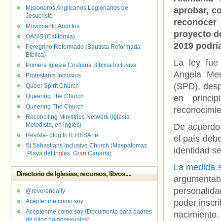
Misioneros Anglicanos Legionarios de
aprobar, c
Jesucristo
reconocer 
Movimiento Arco Iris
proyecto d
OASIS (California)
2019 podría
Peregrino Reformado (Bautista Reformada
Bíblica)
La ley fue
Primera Iglesia Cristiana Bíblica Inclusiva
Angela Mer
Protestants Inclusius
(SPD), desp
Queer Spirit Church
Queering The Church
en princi
Queering The Church
reconocimie
Reconciling Ministries Network (Iglesia
Metodista, en inglés)
De acuerdo 
Revista- blog InTERESArte.
el país deb
St Sebastians Inclusive Church (Maspalomas
identidad s
.Playa del Inglés. Gran Canaria)
La medida s
Directorio de Iglesias, recursos, libros....
argumentab
personalid
@reverendally
Acéptenme como soy
poder inscri
Acéptenme como soy (Documento para padres
nacimiento.
de hijos homosexuales)