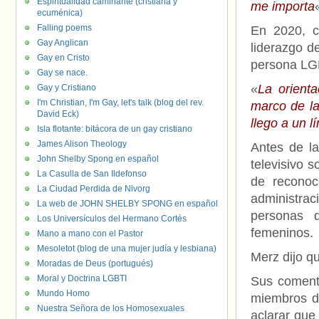
Espiritualidad caminante (cristiana y
me importa
ecuménica)
Falling poems
En 2020, c
Gay Anglican
liderazgo de
Gay en Cristo
persona LG
Gay se nace.
«
La orienta
Gay y Cristiano
I'm Christian, I'm Gay, let's talk (blog del rev.
marco de la
David Eck)
llego a un l
Isla flotante: bitácora de un gay cristiano
James Alison Theology
Antes de l
John Shelby Spong en español
televisivo 
La Casulla de San Ildefonso
de reconoce
La Ciudad Perdida de Nivorg
administrac
La web de JOHN SHELBY SPONG en español
personas q
Los Universículos del Hermano Cortés
femeninos.
Mano a mano con el Pastor
Mesoletot (blog de una mujer judía y lesbiana)
Merz dijo q
Moradas de Deus (portugués)
Moral y Doctrina LGBTI
Sus coment
Mundo Homo
miembros de
Nuestra Señora de los Homosexuales
aclarar que 