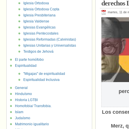
derechos
Iglesia Ortodoxa
Iglesia Ortodoxa Copta
martes, 11 de 
Iglesia Presbiteriana
Iglesia Valdense
Iglesias Evangélicas
Iglesias Pentecostales
Iglesias Reformadas (Calvinistas)
Iglesias Unitarias y Universalistas
Testigos de Jehová
El parte homófobo
Espiritualidad
"Migajas" de espiritualidad
Espiritualidad Inclusiva
General
pero
Hinduísmo
Historia LGTBI
Homofobia/ Transfobia.
Los conser
Islam
Judaísmo
Matrimonio igualitario
Merz, q