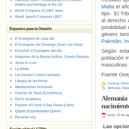
Rainbow Jews – Celebrating LGTB Jewish
History and Heritage in the UK
Malta
el añ
World Congress of LGBT Jews
tipo. El Tri
World Jewish Congress LBGT
al derecho 
posibilidad
Espacios para la Oración
género tam
El Evangelio de cada día
Pakistán
,
In
El Evangelio del Domingo (José Luis Sicre)
Según esta
Escuchar el Evangelio del día
Imágenes de la Buena Noticia, Cerezo Barredo
población m
Jesús in Love
masculinas 
La Biblia
Fuente Ovej
Leccionario Común revisado
Liturgia de las Horas
General
,
Histo
Meditaciones Inclusivas
Alemania
,
Kata
Tribunal Consti
Oración de Taizé (Ecuménica)
Alemania a
Out In Scriptures
nacimient
Passion of Christ: A Gay Vision (Libro)
QSpirit (Espiritualidad Queer)
lunes, 20 de a
Rezando voy
Las opcio