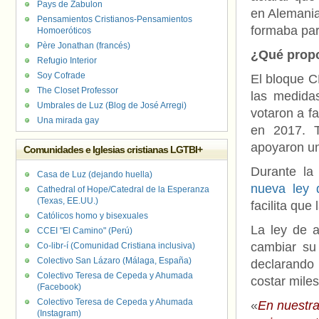
Pays de Zabulon
en Alemania
Pensamientos Cristianos-Pensamientos
formaba par
Homoeróticos
Père Jonathan (francés)
¿Qué prop
Refugio Interior
Soy Cofrade
El bloque C
The Closet Professor
las medida
Umbrales de Luz (Blog de José Arregi)
votaron a f
Una mirada gay
en 2017. 
apoyaron un
Comunidades e Iglesias cristianas LGTBI+
Durante la
Casa de Luz (dejando huella)
nueva ley 
Cathedral of Hope/Catedral de la Esperanza
(Texas, EE.UU.)
facilita que
Católicos homo y bisexuales
La ley de a
CCEI "El Camino" (Perú)
cambiar su
Co-libr-í (Comunidad Cristiana inclusiva)
Colectivo San Lázaro (Málaga, España)
declarando
Colectivo Teresa de Cepeda y Ahumada
costar miles
(Facebook)
Colectivo Teresa de Cepeda y Ahumada
«
En nuestra
(Instagram)