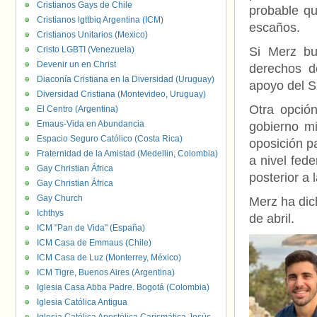
Cristianos Gays de Chile
probable qu
Cristianos lgttbiq Argentina (ICM)
escaños.
Cristianos Unitarios (Mexico)
Cristo LGBTI (Venezuela)
Si Merz bu
Devenir un en Christ
derechos de
Diaconía Cristiana en la Diversidad (Uruguay)
apoyo del S
Diversidad Cristiana (Montevideo, Uruguay)
Otra opció
El Centro (Argentina)
Emaus-Vida en Abundancia
gobierno mi
Espacio Seguro Católico (Costa Rica)
oposición p
Fraternidad de la Amistad (Medellin, Colombia)
a nivel fede
Gay Christian África
posterior a
Gay Christian África
Gay Church
Merz ha dic
Ichthys
de abril.
ICM "Pan de Vida" (España)
ICM Casa de Emmaus (Chile)
ICM Casa de Luz (Monterrey, México)
ICM Tigre, Buenos Aires (Argentina)
Iglesia Casa Abba Padre. Bogotá (Colombia)
Iglesia Católica Antigua