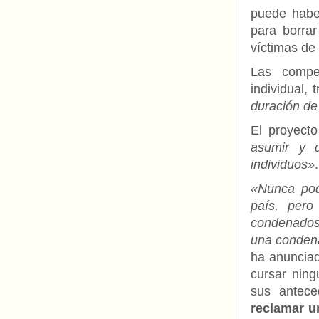
puede habe
para borra
víctimas de
Las compe
individual,
duración de
El proyect
asumir y d
individuos»
.
«Nunca podr
país, pero
condenados 
una conden
ha anunciad
cursar ning
sus antec
reclamar u