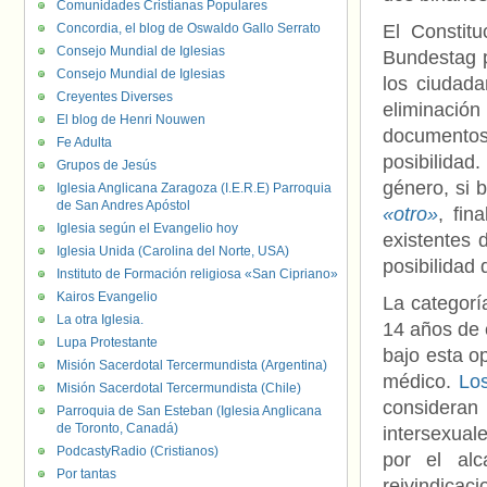
Comunidades Cristianas Populares
Concordia, el blog de Oswaldo Gallo Serrato
El Constit
Consejo Mundial de Iglesias
Bundestag p
Consejo Mundial de Iglesias
los ciudada
Creyentes Diverses
eliminació
El blog de Henri Nouwen
documentos
Fe Adulta
posibilida
Grupos de Jesús
género, si 
Iglesia Anglicana Zaragoza (I.E.R.E) Parroquia
de San Andres Apóstol
«otro»
, fin
Iglesia según el Evangelio hoy
existentes
Iglesia Unida (Carolina del Norte, USA)
posibilidad
Instituto de Formación religiosa «San Cipriano»
Kairos Evangelio
La categor
La otra Iglesia.
14 años de 
Lupa Protestante
bajo esta o
Misión Sacerdotal Tercermundista (Argentina)
médico.
Los
Misión Sacerdotal Tercermundista (Chile)
consideran
Parroquia de San Esteban (Iglesia Anglicana
de Toronto, Canadá)
intersexual
PodcastyRadio (Cristianos)
por el al
Por tantas
reivindicac