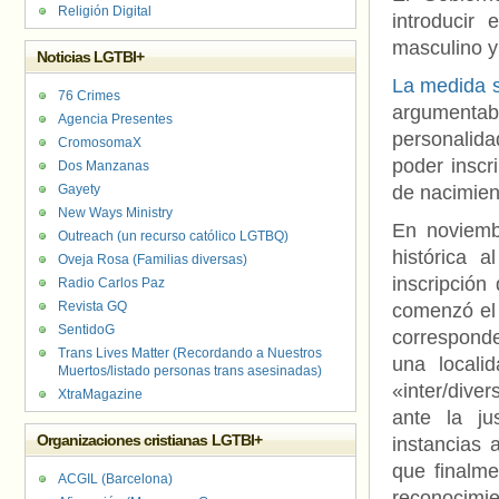
Religión Digital
introducir
masculino y
Noticias LGTBI+
La medida s
76 Crimes
argumentab
Agencia Presentes
personalid
CromosomaX
poder inscr
Dos Manzanas
Gayety
de nacimien
New Ways Ministry
En noviemb
Outreach (un recurso católico LGTBQ)
histórica 
Oveja Rosa (Familias diversas)
inscripción
Radio Carlos Paz
Revista GQ
comenzó el 
SentidoG
corresponde 
Trans Lives Matter (Recordando a Nuestros
una locali
Muertos/listado personas trans asesinadas)
«inter/dive
XtraMagazine
ante la ju
Organizaciones cristianas LGTBI+
instancias 
que finalme
ACGIL (Barcelona)
reconocimie