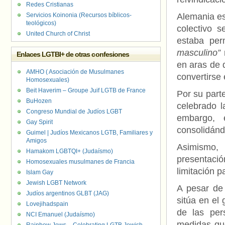
Redes Cristianas
Servicios Koinonia (Recursos bíblicos-
Alemania es
teológicos)
colectivo 
United Church of Christ
estaba perm
masculino”
m
Enlaces LGTBI+ de otras confesiones
en aras de d
AMHO ( Asociación de Musulmanes
convertirse 
Homosexuales)
Beit Haverim – Groupe Juif LGTB de France
Por su part
BuHozen
celebrado l
Congreso Mundial de Judíos LGBT
embargo, 
Gay Spirit
consolidánd
Guimel | Judíos Mexicanos LGTB, Familiares y
Amigos
Asimismo, 
Hamakom LGBTQI+ (Judaísmo)
presentació
Homosexuales musulmanes de Francia
limitación p
Islam Gay
Jewish LGBT Network
A pesar de 
Judíos argentinos GLBT (JAG)
sitúa en el
Lovejihadspain
de las per
NCI Emanuel (Judaísmo)
medidas qu