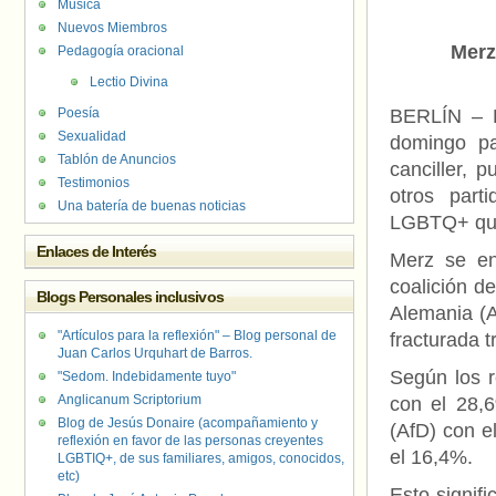
Música
Nuevos Miembros
Merz
Pedagogía oracional
Lectio Divina
Poesía
BERLÍN – E
Sexualidad
domingo pa
Tablón de Anuncios
canciller, 
Testimonios
otros part
Una batería de buenas noticias
LGBTQ+ q
Enlaces de Interés
Merz se en
coalición d
Blogs Personales inclusivos
Alemania (
"Artículos para la reflexión" – Blog personal de
fracturada t
Juan Carlos Urquhart de Barros.
Según los r
"Sedom. Indebidamente tuyo"
Anglicanum Scriptorium
con el 28,6
Blog de Jesús Donaire (acompañamiento y
(AfD) con e
reflexión en favor de las personas creyentes
el 16,4%.
LGBTIQ+, de sus familiares, amigos, conocidos,
etc)
Esto signif