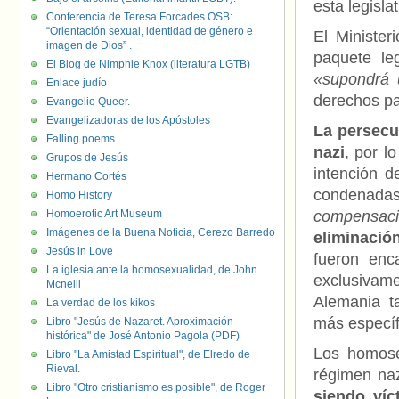
esta legisla
Conferencia de Teresa Forcades OSB:
“Orientación sexual, identidad de género e
El Ministe
imagen de Dios” .
paquete le
El Blog de Nimphie Knox (literatura LGTB)
«supondrá 
Enlace judío
derechos pa
Evangelio Queer.
Evangelizadoras de los Apóstoles
La persecu
Falling poems
nazi
, por l
Grupos de Jesús
intención d
Hermano Cortés
condenadas
Homo History
Homoerotic Art Museum
compensac
Imágenes de la Buena Noticia, Cerezo Barredo
eliminaci
Jesús in Love
fueron enc
La iglesia ante la homosexualidad, de John
exclusivam
Mcneill
Alemania t
La verdad de los kikos
más específ
Libro "Jesús de Nazaret. Aproximación
histórica" de José Antonio Pagola (PDF)
Los homose
Libro "La Amistad Espiritual", de Elredo de
Rieval.
régimen na
Libro "Otro cristianismo es posible", de Roger
siendo víc