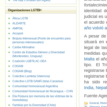
The Gay Christian (en inglés)
fortalecimi
Organizaciones LGTBI+
identidad d
judicial es 
África LGTB
el acuerdo
ALDARTE
año volvió a
AMPGIL
Arcopoli
A pesar de 
Brújula Intersexual (Punto de encuentro para
situará en 
personas intersexuales)
legal de la
Caribe Afirmativo
Centro de Estudios Género y Diversidad
medidas qu
(Montevideo, Uruguay)
Malta
el añ
Coalición LGBTILAC-OEA
tipo. El Tr
COGAM
registrarse
COGAM (Blog)
registrarse
Colectivo Lambda (Valencia)
Colectivo LGTB GAMÁ (Islas Canarias)
ha sido r
Comunidad Homosexual Argentina
India
,
Nepal
Comunidad Homosexual de Nicaragua – CHN
Fuente Age
Día Púrpura (en memoria de las víctimas de la
Homofobia)
General
,
Histo
Familias por la Diversidad (Chile)
Alemania
,
Kata