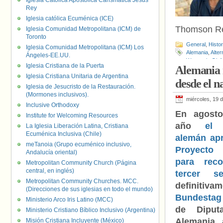
Iglesia Católica Apostólica Carismática Jesús
Rey
Iglesia católica Ecuménica (ICE)
Thomson Re
Iglesia Comunidad Metropolitana (ICM) de
Toronto
General
,
Histo
Iglesia Comunidad Metropolitana (ICM) Los
Alemania
,
Alter
Ángeles-EE.UU.
Wowereit
,
Olaf
Iglesia Cristiana de la Puerta
Alemania r
Iglesia Cristiana Unitaria de Argentina
desde el n
Iglesia de Jesucristo de la Restauración.
(Mormones inclusivos).
miércoles, 19 
Inclusive Orthodoxy
En agosto
Institute for Welcoming Resources
año
el 
La Iglesia Liberación Latina, Cristiana
Ecuménica Inclusiva (Chile)
alemán ap
meTanoia (Grupo ecuménico inclusivo,
Proyecto
Andalucía oriental)
para reco
Metropolitan Community Church (Página
central, en inglés)
tercer se
Metropolitan Community Churches. MCC.
definitiva
(Direcciones de sus iglesias en todo el mundo)
Bundestag
Ministerio Arco Iris Latino (MCC)
de Diput
Ministerio Cristiano Bíblico Inclusivo (Argentina)
Alemania 
Misión Cristiana Incluyente (México)