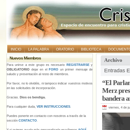
INICIO
LA PALABRA
ORATORIO
BIBLIOTECA
DOCUMENT
Nuevos Miembros
Archivo
Para unirse a este grupo es necesario
REGISTRARSE
y
OBLIGATORIO
dejar en el
FORO
un primer mensaje de
Entradas E
saludo y presentación al resto de miembros.
“El Parlam
Por favor, no lo olvidéis, ni tampoco indicar vuestros motivos
en las solicitudes de incorporación.
Merz prese
bandera ar
Gracias.
Dios os bendiga.
Para cualquier duda,
VER INSTRUCCIONES
.
viernes, 4 de j
Puedes ponerte en contacto con nosotros a través de la
sección
CONTACTO
.
Y si quieres ayuda más personalizada escríbenos
AQUÍ