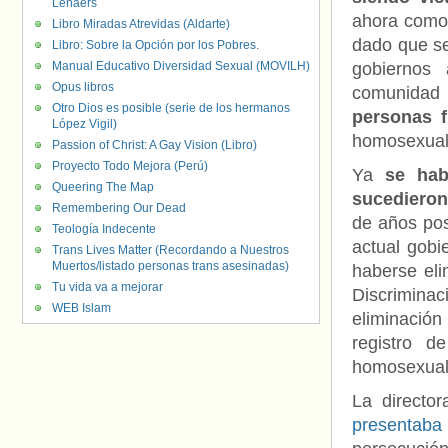
Lenaers
ahora com
Libro Miradas Atrevidas (Aldarte)
dado que se
Libro: Sobre la Opción por los Pobres.
Manual Educativo Diversidad Sexual (MOVILH)
gobiernos 
Opus libros
comunidad 
Otro Dios es posible (serie de los hermanos
personas 
López Vigil)
homosexuali
Passion of Christ: A Gay Vision (Libro)
Proyecto Todo Mejora (Perú)
Ya
se hab
Queering The Map
sucedieron
Remembering Our Dead
de años post
Teología Indecente
actual gobi
Trans Lives Matter (Recordando a Nuestros
Muertos/listado personas trans asesinadas)
haberse eli
Tu vida va a mejorar
Discriminac
WEB Islam
eliminación 
registro 
homosexual
La director
presentaba