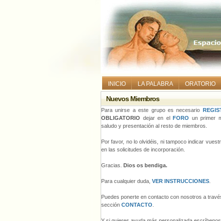
INICIO
LA PALABRA
ORATORIO
Nuevos Miembros
Para unirse a este grupo es necesario
REGIS
OBLIGATORIO
dejar en el
FORO
un primer m
saludo y presentación al resto de miembros.
Por favor, no lo olvidéis, ni tampoco indicar vues
en las solicitudes de incorporación.
Gracias.
Dios os bendiga.
Para cualquier duda,
VER INSTRUCCIONES
.
Puedes ponerte en contacto con nosotros a través
sección
CONTACTO
.
Y si quieres ayuda más personalizada escríbeno