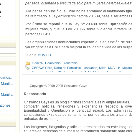
pensada, diseñada y ejecutada sólo para mujeres heterosexuales
6
A la par se denunció que Chile no ha aprobado el matrimonio iguali
3
ha reformado la Ley Antidiscriminatoria 20.609, pese a ser amba
0
Por último se reportó que la Ley Nº 20.480 sobre Tipificación d
mujeres trans, y que la Ley 20.066 sobre Violencia Intrafamili
personas LGBTI.
Las organizaciones denunciantes esperan que en función de su
y/o exigencias a Chile para mejorar la calidad de vida de las mujer
Fuente
MOVILH
General
,
Homofobia/ Transfobia.
CEDAW
,
Chile
,
Delito de Femicidio
,
Lesbianas
,
Miles
,
MOVILH
,
Mujere
Naciones Unidas
,
Sindicato Amanda Jofré
,
Violencia Intrafamiliar
guimos…
 Munilla,
Copyright © 2009-2025 Cristianos Gays
Recordatorio
 Munilla,
Cristianos Gays es un blog sin fines comerciales ni empresariales. 
azones
compartir, noticias, reflexiones y experiencias respecto a 
o
Espiritualidad y Orientación o identidad sexual. Los administ
conclusiones extraídas personalmente por los usuarios a partir d
entradas de este blog.
Las imágenes, fotografías y artículos presentadas en este blog s
titulares de derechos de autor y se reproducen solamente para efecto