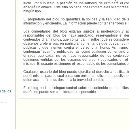
lucro. Por supuesto, a petición de los autores, se eliminará el 
añadirá un enlace. Este sitio no tiene fines comerciales ni empresa
ningún tipo.
El propietario del blog no garantiza la solidez y la fiabilidad d
información y encuentro. La información puede contener errores e 
Los comentarios del blog estarán sujetos a moderación y a
responsables del blog los haya aprobado, reservándose el der
contenidos difamatorios, que contengan insultos, que se consideren
obscenos u ofensivos, en particular comentarios que puedan vuln
públicas o que atenten contra el derecho al honor. Asimismo,
contengan “spam” o publicidad, así como cualquier comentario q
entrada publicada. no se hace responsable de los contenidos
opiniones vertidas por los usuarios del blog y publicados en el
mismos. El usuario es siempre el responsable de los comentarios p
Cualquier usuario del blog puede ejercitar el derecho a rectifica
por él mismo, para lo cual basta con enviar la solicitud respectiva p
quien accederá a sus deseos a la brevedad posible.
Este blog no tiene ningún control sobre el contenido de los sitio
s de los
dueño no puede ser considerado responsable.
itana