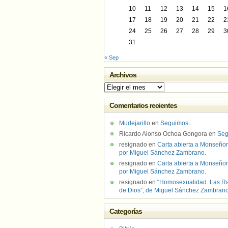
10
11
12
13
14
15
1
17
18
19
20
21
22
2
24
25
26
27
28
29
3
31
« Sep
Archivos
Archivos
Comentarios recientes
Mudejarillo
en
Seguimos…
Ricardo Alonso Ochoa Gongora
en
Se
resignado
en
Carta abierta a Monseñor
por Miguel Sánchez Zambrano.
resignado
en
Carta abierta a Monseñor
por Miguel Sánchez Zambrano.
resignado
en
“Homosexualidad. Las R
de Dios”, de Miguel Sánchez Zambran
Categorías