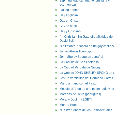
Espiritualidad caminante (cristiana y
ecuménica)
Falling poems
Gay Anglican
Gay en Cristo
Gay se nace.
Gay y Cristiano
I'm Christian, I'm Gay, let's talk (blog del
David Eck)
Isla flotante: bitácora de un gay cristian
James Alison Theology
John Shelby Spong en español
La Casulla de San Ildefonso
La Ciudad Perdida de Nivorg
La web de JOHN SHELBY SPONG en e
Los Universículos del Hermano Cortés
Mano a mano con el Pastor
Mesoletot (blog de una mujer judía y le
Moradas de Deus (portugués)
Moral y Doctrina LGBTI
Mundo Homo
Nuestra Señora de los Homosexuales