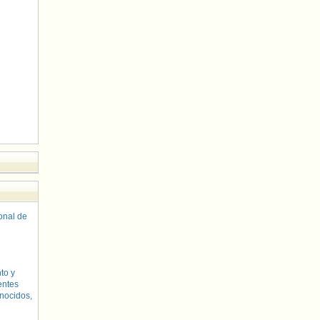
sonal de
to y
entes
nocidos,