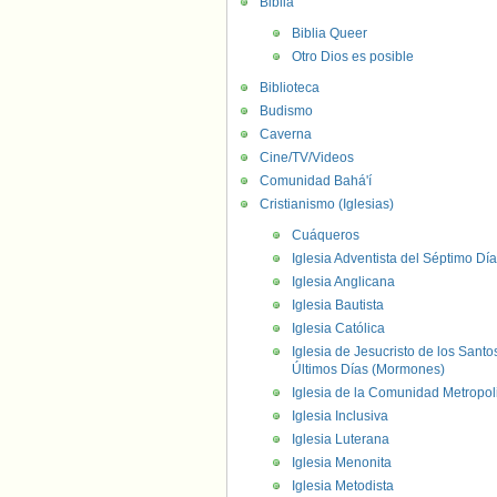
Biblia
Biblia Queer
Otro Dios es posible
Biblioteca
Budismo
Caverna
Cine/TV/Videos
Comunidad Bahá'í
Cristianismo (Iglesias)
Cuáqueros
Iglesia Adventista del Séptimo Día
Iglesia Anglicana
Iglesia Bautista
Iglesia Católica
Iglesia de Jesucristo de los Santo
Últimos Días (Mormones)
Iglesia de la Comunidad Metropol
Iglesia Inclusiva
Iglesia Luterana
Iglesia Menonita
Iglesia Metodista