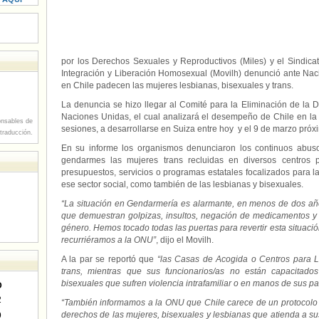
por los Derechos Sexuales y Reproductivos (Miles) y el Sindic
Integración y Liberación Homosexual (Movilh) denunció ante Nac
en Chile padecen las mujeres lesbianas, bisexuales y trans.
La denuncia se hizo llegar al Comité para la Eliminación de la 
Naciones Unidas, el cual analizará el desempeño de Chile en la
nsables de
sesiones, a desarrollarse en Suiza entre hoy y el 9 de marzo próx
 traducción.
En su informe los organismos denunciaron los continuos abu
gendarmes las mujeres trans recluidas en diversos centros p
presupuestos, servicios o programas estatales focalizados para
ese sector social, como también de las lesbianas y bisexuales.
“La situación en Gendarmería es alarmante, en menos de dos años
que demuestran golpizas, insultos, negación de medicamentos y t
género. Hemos tocado todas las puertas para revertir esta situaci
recurriéramos a la ONU”
, dijo el Movilh.
A la par se reportó que
“las Casas de Acogida o Centros para 
trans, mientras que sus funcionarios/as no están capacitados
bisexuales que sufren violencia intrafamiliar o en manos de sus pa
D
2
“También informamos a la ONU que Chile carece de un protocolo 
derechos de las mujeres, bisexuales y lesbianas que atienda a sus
9