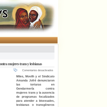
ntra mujeres trans y lesbianas
en
Comentarios desactivados
Denuncian
Miles, Movilh y el Sindicato
en
Amanda Jofré denunciaron
Naciones
las torturas en
Unidas
Gendarmería contra
los
mujeres trans y la ausencia
abusos
de programas focalizados
del
para atender a bisexuales,
Estado
de
lesbianas o transgéneros