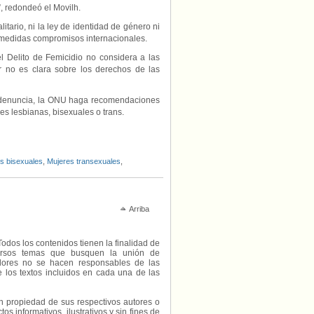
”, redondeó el Movilh.
tario, ni la ley de identidad de género ni
s medidas compromisos internacionales.
el Delito de Femicidio no considera a las
ar no es clara sobre los derechos de las
 denuncia, la ONU haga recomendaciones
es lesbianas, bisexuales o trans.
s bisexuales
,
Mujeres transexuales
,
Arriba
Todos los contenidos tienen la finalidad de
diversos temas que busquen la unión de
radores no se hacen responsables de las
e los textos incluidos en cada una de las
on propiedad de sus respectivos autores o
s informativos, ilustrativos y sin fines de