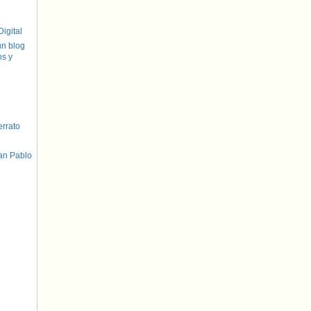
igital
un blog
hs y
errato
an Pablo