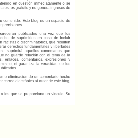
contenido en cuestión inmediatamente o se
riales, es gratuito y no genera ingresos de
e su contenido. Este blog es un espacio de
imprecisiones.
parecerán publicados una vez que los
echo de suprimirlos en caso de incluir
 racistas o discriminatorios, que resulten
erar derechos fundamentales y libertades
 se suprimirá aquellos comentarios que
ue no guarde relación con el tema de la
, enlaces, comentarios, expresiones y
 mismo, ni garantiza la veracidad de los
ublicados.
ción o eliminación de un comentario hecho
or correo electrónico al autor de este blog,
s a los que se proporciona un vínculo. Su