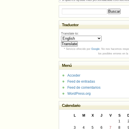
Buscar:
Traductor
Translate to:
* Servicio ofrecido por
Google
. No nos hacemos respo
los posibles errores en la
Menú
Acceder
Feed de entradas
Feed de comentarios
WordPress.org
Calendario
L
M
X
J
V
S
1
3
4
5
6
7
8