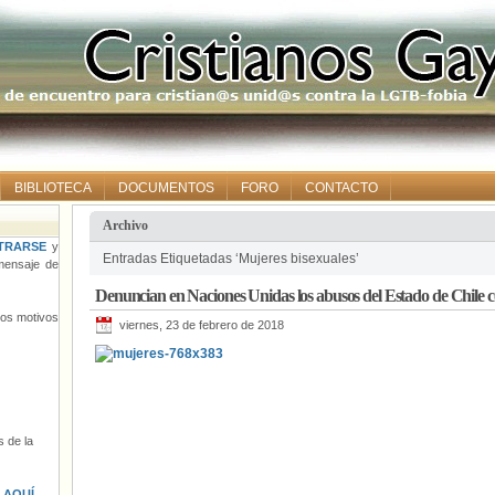
BIBLIOTECA
DOCUMENTOS
FORO
CONTACTO
Archivo
TRARSE
y
Entradas Etiquetadas ‘Mujeres bisexuales’
ensaje de
Denuncian en Naciones Unidas los abusos del Estado de Chile co
tros motivos
viernes, 23 de febrero de 2018
 de la
s
AQUÍ