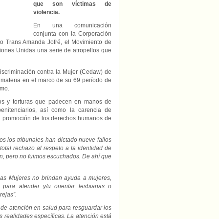
Chile
que son víctimas de
contra
violencia.
mujeres
En una comunicación
trans
conjunta con la Corporación
y
ato Trans Amanda Jofré, el Movimiento de
lesbianas
iones Unidas una serie de atropellos que
Discriminación contra la Mujer (Cedaw) de
 materia en el marco de su 69 período de
imo.
sos y torturas que padecen en manos de
enitenciarios, así como la carencia de
 la promoción de los derechos humanos de
 los tribunales han dictado nueve fallos
otal rechazo al respeto a la identidad de
ón, pero no fuimos escuchados. De ahí que
Las Mujeres no brindan ayuda a mujeres,
 para atender y/u orientar lesbianas o
rejas”.
de atención en salud para resguardar los
 realidades específicas. La atención está