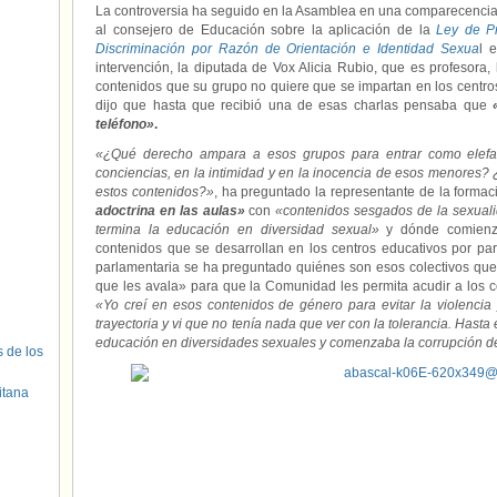
La controversia ha seguido en la Asamblea en una comparecencia 
al consejero de Educación sobre la aplicación de la
Ley de Pr
Discriminación por Razón de Orientación e Identidad Sexua
l 
intervención, la diputada de Vox Alicia Rubio, que es profesora
contenidos que su grupo no quiere que se impartan en los centro
dijo que hasta que recibió una de esas charlas pensaba que
teléfono»
.
«¿Qué derecho ampara a esos grupos para entrar como elefan
conciencias, en la intimidad y en la inocencia de esos menores? 
estos contenidos?»
, ha preguntado la representante de la forma
adoctrina en las aulas»
con
«contenidos sesgados de la sexua
termina la educación en diversidad sexual»
y dónde comien
contenidos que se desarrollan en los centros educativos por par
parlamentaria se ha preguntado quiénes son esos colectivos que 
que les avala» para que la Comunidad les permita acudir a los c
«Yo creí en esos contenidos de género para evitar la violencia 
trayectoria y vi que no tenía nada que ver con la tolerancia. Has
educación en diversidades sexuales y comenzaba la corrupción 
s de los
itana