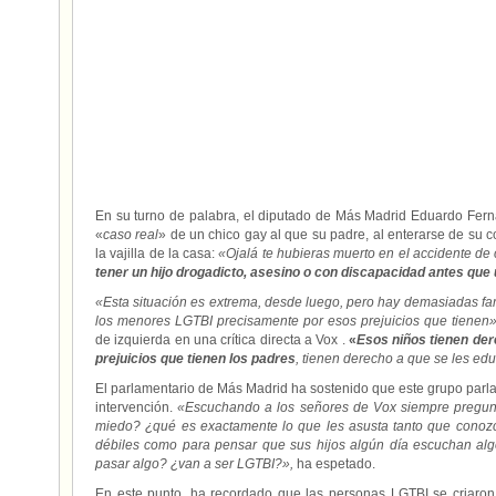
En su turno de palabra, el diputado de Más Madrid Eduardo Fer
«
caso real
» de un chico gay al que su padre, al enterarse de su co
la vajilla de la casa:
«Ojalá te hubieras muerto en el accidente de
tener un hijo drogadicto, asesino o con discapacidad antes que
«Esta situación es extrema, desde luego, pero hay demasiadas fa
los menores LGTBI precisamente por esos prejuicios que tienen
de izquierda en una crítica directa a Vox .
«
Esos niños tienen der
prejuicios que tienen los padres
, tienen derecho a que se les ed
El parlamentario de Más Madrid ha sostenido que este grupo parl
intervención.
«Escuchando a los señores de Vox siempre pregunt
miedo? ¿qué es exactamente lo que les asusta tanto que conozc
débiles como para pensar que sus hijos algún día escuchan algo
pasar algo? ¿van a ser LGTBI?»,
ha espetado.
En este punto, ha recordado que las personas LGTBI se criaro