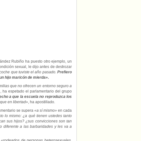
nández Rubiño ha puesto otro ejemplo, un
ndición sexual, le dijo antes de destrozar
 coche que tuviste el año pasado.
Prefiero
 un hijo maricón de mierda»
.
milias que no ofrecen un entorno seguro a
»
, ha espetado el parlamentario del grupo
echo a que la escuela no reproduzca los
uque en libertad»
, ha apostillado.
amentario se supera
«a sí mismo»
en cada
o lo mismo: ¿a qué tienen ustedes tanto
an sus hijos? ¿sus convicciones son tan
 diferente a las barbaridades y les va a
n
«rodeados de personas heterosexuales,