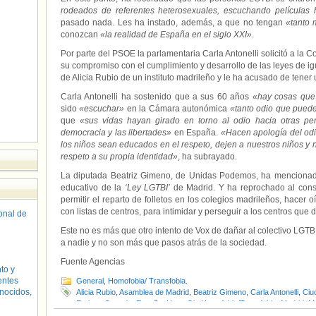
rodeados de referentes heterosexuales, escuchando películas 
pasado nada. Les ha instado, además, a que no tengan
«tanto m
conozcan
«la realidad de España en el siglo XXI»
.
Por parte del PSOE la parlamentaria Carla Antonelli solicitó a la
su compromiso con el cumplimiento y desarrollo de las leyes de igu
de Alicia Rubio de un instituto madrileño y le ha acusado de tener
Carla Antonelli ha sostenido que a sus 60 años
«hay cosas que 
sido
«escuchar»
en la Cámara autonómica
«tanto odio que pued
que
«sus vidas hayan girado en torno al odio hacia otras pe
democracia y las libertades»
en España.
«Hacen apología del odi
los niños sean educados en el respeto, dejen a nuestros niños y n
respeto a su propia identidad»
, ha subrayado.
La diputada Beatriz Gimeno, de Unidas Podemos, ha mencionado
educativo de la
‘Ley LGTBI’
de Madrid. Y ha reprochado al cons
permitir el reparto de folletos en los colegios madrileños, hacer
con listas de centros, para intimidar y perseguir a los centros qu
sonal de
Este no es más que otro intento de Vox de dañar al colectivo LGTB
a nadie y no son más que pasos atrás de la sociedad.
Fuente Agencias
to y
entes
General
,
Homofobia/ Transfobia.
nocidos,
Alicia Rubio
,
Asamblea de Madrid
,
Beatriz Gimeno
,
Carla Antonelli
,
Ciu
Enrique Ossorio
,
España
,
HazteOir
,
Homofobia/Transfobia
,
Madrid
,
Ma
PP
,
PSOE
,
VOX