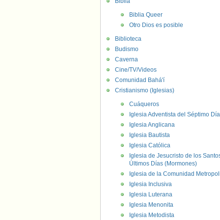
Biblia
Biblia Queer
Otro Dios es posible
Biblioteca
Budismo
Caverna
Cine/TV/Videos
Comunidad Bahá'í
Cristianismo (Iglesias)
Cuáqueros
Iglesia Adventista del Séptimo Día
Iglesia Anglicana
Iglesia Bautista
Iglesia Católica
Iglesia de Jesucristo de los Santo
Últimos Días (Mormones)
Iglesia de la Comunidad Metropol
Iglesia Inclusiva
Iglesia Luterana
Iglesia Menonita
Iglesia Metodista