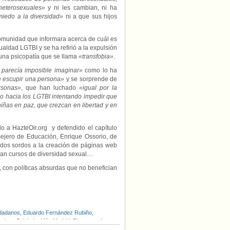
heterosexuales»
y ni les cambian, ni ha
iedo a la diversidad»
ni a que sus hijos
 Comunidad que informara acerca de cuál es
aldad LGTBI y se ha refirió a la expulsión
 una psicopatía que se llama
«transfobia»
.
parecía imposible imaginar»
como lo ha
e escupir una persona»
y se sorprende de
rsonas»
, que han luchado
«igual por la
o hacia los LGTBI intentando impedir que
iñas en paz, que crezcan en libertad y en
 a HazteOir.org y defendido el capítulo
ejero de Educación, Enrique Ossorio, de
 oídos sordos a la creación de páginas web
e dan cursos de diversidad sexual…
, con políticas absurdas que no benefician
dadanos
,
Eduardo Fernández Rubiño
,
riano Calabuig
,
Más Madrid
,
Pin parental
,