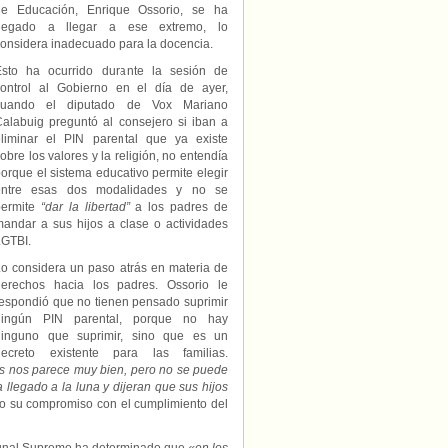
de Educación, Enrique Ossorio, se ha
cuestiones
LGTBI
negado a llegar a ese extremo, lo
en
onsidera inadecuado para la docencia.
la
Esto ha ocurrido durante la sesión de
Comunidad
control al Gobierno en el día de ayer,
de
cuando el diputado de Vox Mariano
Madrid
alabuig preguntó al consejero si iban a
y
se
eliminar el PIN parental que ya existe
pregunta
obre los valores y la religión, no entendía
«dónde
orque el sistema educativo permite elegir
termina
entre esas dos modalidades y no se
la
permite
“dar la libertad”
a los padres de
educación
andar a sus hijos a clase o actividades
en
LGTBI.
diversidad
sexual»
o considera un paso atrás en materia de
y
derechos hacia los padres. Ossorio le
«dónde
espondió que no tienen pensado suprimir
comienza
ningún PIN parental, porque no hay
la
ninguno que suprimir, sino que es un
corrupción
decreto existente para las familias.
de
ros nos parece muy bien, pero no se puede
menores»
llegado a la luna y dijeran que sus hijos
do su compromiso con el cumplimiento del