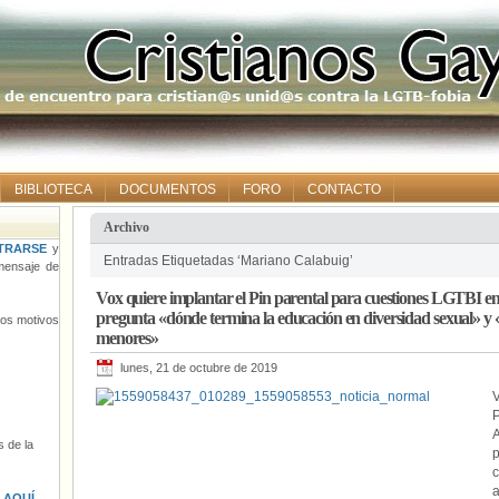
BIBLIOTECA
DOCUMENTOS
FORO
CONTACTO
Archivo
TRARSE
y
Entradas Etiquetadas ‘Mariano Calabuig’
ensaje de
Vox quiere implantar el Pin parental para cuestiones LGTBI 
pregunta «dónde termina la educación en diversidad sexual» y
tros motivos
menores»
lunes, 21 de octubre de 2019
V
 de la
p
a
s
AQUÍ