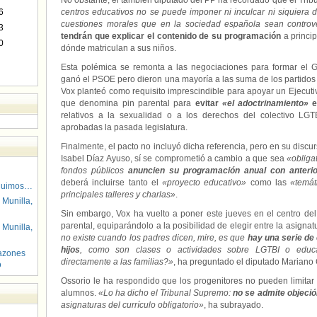
No obstante, el también diputado del PP ha recordado que el Tr
6
centros educativos no se puede imponer ni inculcar ni siquiera 
cuestiones morales que en la sociedad española sean controv
3
tendrán que explicar el contenido de su programación
a princip
0
dónde matriculan a sus niños.
Esta polémica se remonta a las negociaciones para formar el G
ganó el PSOE pero dieron una mayoría a las suma de los partidos 
Vox planteó como requisito imprescindible para apoyar un Ejecutiv
que denomina pin parental para
evitar
«el adoctrinamiento»
e
relativos a la sexualidad o a los derechos del colectivo LGT
aprobadas la pasada legislatura.
Finalmente, el pacto no incluyó dicha referencia, pero en su discu
Isabel Díaz Ayuso, sí se comprometió a cambio a que sea
«obliga
fondos públicos
anuncien su programación anual con anterior
deberá incluirse tanto el
«proyecto educativo»
como las
«temáti
guimos…
principales talleres y charlas»
.
 Munilla,
Sin embargo, Vox ha vuelto a poner este jueves en el centro del
parental, equiparándolo a la posibilidad de elegir entre la asignat
 Munilla,
no existe cuando los padres dicen, mire, es que
hay una serie de
hijos
, como son clases o actividades sobre LGTBI o educa
azones
directamente a las familias?»
, ha preguntado el diputado Mariano
o
Ossorio le ha respondido que los progenitores no pueden limitar
alumnos.
«Lo ha dicho el Tribunal Supremo:
no se admite objeció
asignaturas del currículo obligatorio»
, ha subrayado.