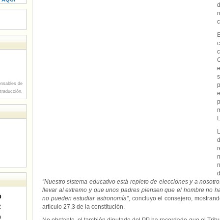
c
C
s
nsables de
p
 traducción.
m
L
r
“Nuestro sistema educativo está repleto de elecciones y a nosot
llevar al extremo y que unos padres piensen que el hombre no ha 
D
no pueden estudiar astronomía”
, concluyo el consejero, mostran
2
artículo 27.3 de la constitución.
9