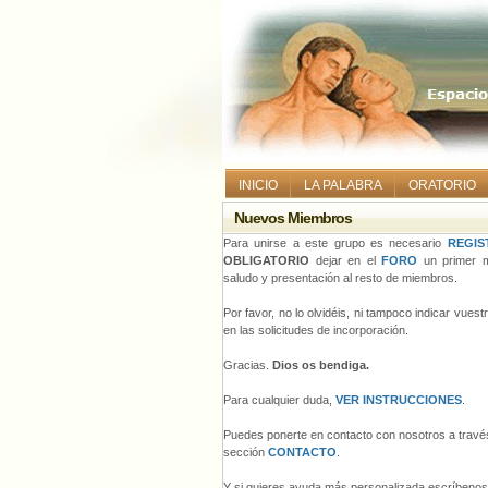
INICIO
LA PALABRA
ORATORIO
Nuevos Miembros
Para unirse a este grupo es necesario
REGIS
OBLIGATORIO
dejar en el
FORO
un primer m
saludo y presentación al resto de miembros.
Por favor, no lo olvidéis, ni tampoco indicar vues
en las solicitudes de incorporación.
Gracias.
Dios os bendiga.
Para cualquier duda,
VER INSTRUCCIONES
.
Puedes ponerte en contacto con nosotros a través
sección
CONTACTO
.
Y si quieres ayuda más personalizada escríbeno