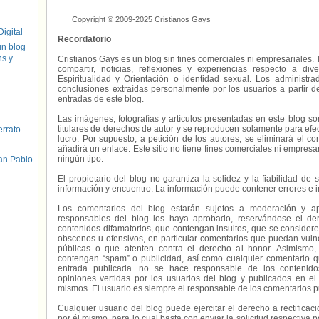
Copyright © 2009-2025 Cristianos Gays
igital
Recordatorio
un blog
hs y
Cristianos Gays es un blog sin fines comerciales ni empresariales. 
compartir, noticias, reflexiones y experiencias respecto a 
Espiritualidad y Orientación o identidad sexual. Los administ
conclusiones extraídas personalmente por los usuarios a partir d
entradas de este blog.
Las imágenes, fotografías y artículos presentadas en este blog s
titulares de derechos de autor y se reproducen solamente para efecto
errato
lucro. Por supuesto, a petición de los autores, se eliminará el 
añadirá un enlace. Este sitio no tiene fines comerciales ni empresa
ningún tipo.
an Pablo
El propietario del blog no garantiza la solidez y la fiabilidad d
información y encuentro. La información puede contener errores e 
Los comentarios del blog estarán sujetos a moderación y a
responsables del blog los haya aprobado, reservándose el der
contenidos difamatorios, que contengan insultos, que se consideren
obscenos u ofensivos, en particular comentarios que puedan vuln
públicas o que atenten contra el derecho al honor. Asimismo,
contengan “spam” o publicidad, así como cualquier comentario q
entrada publicada. no se hace responsable de los contenidos
opiniones vertidas por los usuarios del blog y publicados en el
mismos. El usuario es siempre el responsable de los comentarios p
Cualquier usuario del blog puede ejercitar el derecho a rectifica
por él mismo, para lo cual basta con enviar la solicitud respectiva p