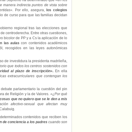
ibunal Supremo ha determinado que
«en los
de manera indirecta puntos de vista sobre
ertidas»
. Por ello, asegura,
los colegios
io de curso para que las familias decidan
obierno regional tras las elecciones que
de centroderecha. Entre otras cuestiones,
o bicolor de PP y a Cs la aplicación de lo
n las aulas
con contenidos académicos
BI, recogidos en las leyes autonómicas
rso de investidura la presidenta madrileña,
torio que todos los centros sostenidos con
idad al plazo de inscripción»
.
En ella
cas extracurriculares que contengan los
 debate parlamentario la cuestión del pin
ura de Religión y la de Valores.
«¿Por qué
 cosas que no quiero que se le den a mis
ción afectivo-sexual que afectan muy
 Calabuig.
 determinados contenidos que reciben los
n de conciencia a los padres
cuando son