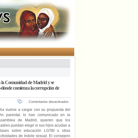
en la Comunidad de Madrid y se
 «dónde comienza la corrupción de
en
Comentarios desactivados
Vox
ox vuelve a cargar con su propuesta del
quiere
Pin parental, lo han comunicado en la
implantar
Asamblea de Madrid, quieren que los
el
adres puedan elegir si sus hijos acudan a
Pin
clases sobre educación LGTBI u otras
parental
ctividades de índole sexual. El consejero
para