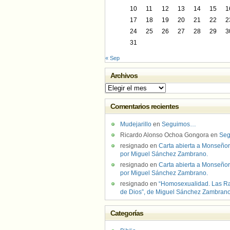
10
11
12
13
14
15
1
17
18
19
20
21
22
2
24
25
26
27
28
29
3
31
« Sep
Archivos
Archivos
Comentarios recientes
Mudejarillo
en
Seguimos…
Ricardo Alonso Ochoa Gongora
en
Se
resignado
en
Carta abierta a Monseñor
por Miguel Sánchez Zambrano.
resignado
en
Carta abierta a Monseñor
por Miguel Sánchez Zambrano.
resignado
en
“Homosexualidad. Las R
de Dios”, de Miguel Sánchez Zambran
Categorías