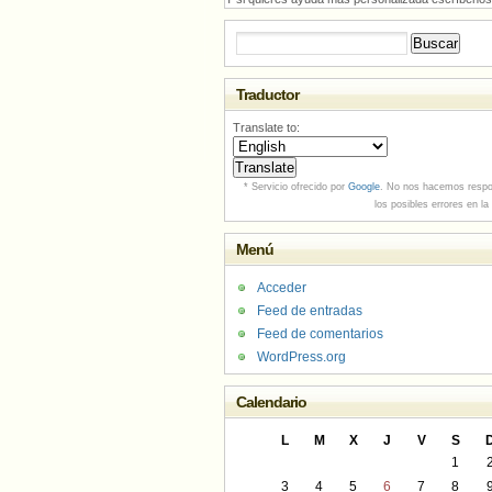
Buscar:
Traductor
Translate to:
* Servicio ofrecido por
Google
. No nos hacemos respo
los posibles errores en la
Menú
Acceder
Feed de entradas
Feed de comentarios
WordPress.org
Calendario
L
M
X
J
V
S
1
3
4
5
6
7
8