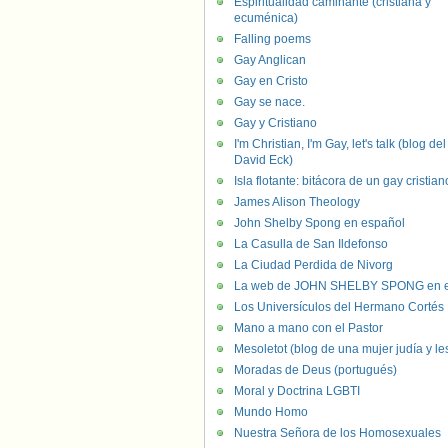
Espiritualidad caminante (cristiana y
ecuménica)
Falling poems
Gay Anglican
Gay en Cristo
Gay se nace.
Gay y Cristiano
I'm Christian, I'm Gay, let's talk (blog del
David Eck)
Isla flotante: bitácora de un gay cristian
James Alison Theology
John Shelby Spong en español
La Casulla de San Ildefonso
La Ciudad Perdida de Nivorg
La web de JOHN SHELBY SPONG en e
Los Universículos del Hermano Cortés
Mano a mano con el Pastor
Mesoletot (blog de una mujer judía y le
Moradas de Deus (portugués)
Moral y Doctrina LGBTI
Mundo Homo
Nuestra Señora de los Homosexuales