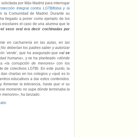
solicitada por Más Madrid para interrogar
otección Integral contra LGTBIfobia y la
en la Comunidad de Madrid. Durante su
, ha llegado a poner como ejemplo de los
s escolares el caso de una alumna que le
«el sexo oral era decir cochinadas por
te en cacharrería en las aulas, en las
¿No deberían los padres saber y autorizar
ción
‘verde’
, que ha asegurado que
«sí se
lidad humana»
, y se ha planteado
«dónde
za
«la corrupción de menores»
con los
te de colectivos LGTBI. En este punto, la
dan charlas en los colegios y «qué es lo
entros educativos a dar estos contenidos.
y fomentar la tolerancia, hasta que vi su
ta ese momento no supe dónde terminaba la
de menores»
, ha lanzado.