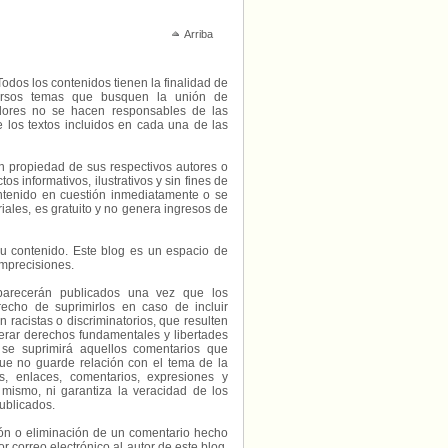
Arriba
Todos los contenidos tienen la finalidad de
diversos temas que busquen la unión de
radores no se hacen responsables de las
e los textos incluidos en cada una de las
on propiedad de sus respectivos autores o
s informativos, ilustrativos y sin fines de
contenido en cuestión inmediatamente o se
riales, es gratuito y no genera ingresos de
e su contenido. Este blog es un espacio de
imprecisiones.
parecerán publicados una vez que los
echo de suprimirlos en caso de incluir
 racistas o discriminatorios, que resulten
erar derechos fundamentales y libertades
 se suprimirá aquellos comentarios que
ue no guarde relación con el tema de la
, enlaces, comentarios, expresiones y
 mismo, ni garantiza la veracidad de los
ublicados.
ción o eliminación de un comentario hecho
or correo electrónico al autor de este blog,