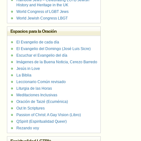
Rainbow Jews – Celebrating LGTB Jewish
History and Heritage in the UK
World Congress of LGBT Jews
World Jewish Congress LBGT
Espacios para la Oración
El Evangelio de cada día
El Evangelio del Domingo (José Luis Sicre)
Escuchar el Evangelio del día
Imágenes de la Buena Noticia, Cerezo Barredo
Jesús in Love
La Biblia
Leccionario Común revisado
Liturgia de las Horas
Meditaciones Inclusivas
Oración de Taizé (Ecuménica)
Out In Scriptures
Passion of Christ: A Gay Vision (Libro)
QSpirit (Espiritualidad Queer)
Rezando voy