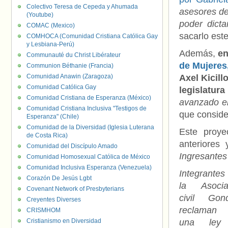
Colectivo Teresa de Cepeda y Ahumada
asesores de
(Youtube)
poder dicta
COMAC (Mexico)
sacarlo est
COMHOCA (Comunidad Cristiana Católica Gay
y Lesbiana-Perú)
Además,
en
Communauté du Christ Libérateur
de Mujeres
Communion Béthanie (Francia)
Comunidad Anawin (Zaragoza)
Axel Kicill
Comunidad Católica Gay
legislatur
Comunidad Cristiana de Esperanza (México)
avanzado el
Comunidad Cristiana Inclusiva "Testigos de
que conside
Esperanza" (Chile)
Comunidad de la Diversidad (Iglesia Luterana
Este proye
de Costa Rica)
anteriores
Comunidad del Discípulo Amado
Ingresantes
Comunidad Homosexual Católica de México
Comunidad Inclusiva Esperanza (Venezuela)
Integrante
Corazón De Jesús Lgbt
la Asocia
Covenant Network of Presbyterians
civil Gond
Creyentes Diverses
reclaman
CRISMHOM
Cristianismo en Diversidad
una ley