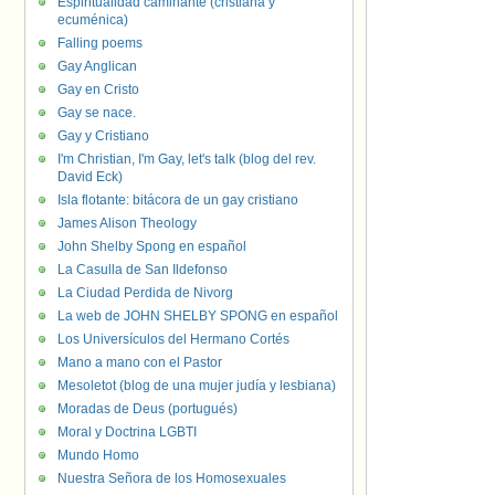
Espiritualidad caminante (cristiana y
ecuménica)
Falling poems
Gay Anglican
Gay en Cristo
Gay se nace.
Gay y Cristiano
I'm Christian, I'm Gay, let's talk (blog del rev.
David Eck)
Isla flotante: bitácora de un gay cristiano
James Alison Theology
John Shelby Spong en español
La Casulla de San Ildefonso
La Ciudad Perdida de Nivorg
La web de JOHN SHELBY SPONG en español
Los Universículos del Hermano Cortés
Mano a mano con el Pastor
Mesoletot (blog de una mujer judía y lesbiana)
Moradas de Deus (portugués)
Moral y Doctrina LGBTI
Mundo Homo
Nuestra Señora de los Homosexuales