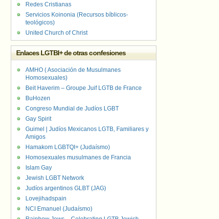
Redes Cristianas
Servicios Koinonia (Recursos bíblicos-
teológicos)
United Church of Christ
Enlaces LGTBI+ de otras confesiones
AMHO ( Asociación de Musulmanes
Homosexuales)
Beit Haverim – Groupe Juif LGTB de France
BuHozen
Congreso Mundial de Judíos LGBT
Gay Spirit
Guimel | Judíos Mexicanos LGTB, Familiares y
Amigos
Hamakom LGBTQI+ (Judaísmo)
Homosexuales musulmanes de Francia
Islam Gay
Jewish LGBT Network
Judíos argentinos GLBT (JAG)
Lovejihadspain
NCI Emanuel (Judaísmo)