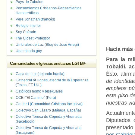
Pays de Zabulon
Pensamientos Cristianos-Pensamientos
Homoeróticos
Père Jonathan (francés)
Refugio Interior
Soy Cofrade
The Closet Professor
Umbrales de Luz (Blog de José Arregi)
Hacia más
Una mirada gay
Para la mi
Comunidades e Iglesias cristianas LGTBI+
Tobaldi, a
Ésto, afirm
Casa de Luz (dejando huella)
Cathedral of Hope/Catedral de la Esperanza
de identida
(Texas, EE.UU.)
empleos púb
Católicos homo y bisexuales
este piso d
CCEI "El Camino" (Perú)
nuestras vi
Co-libr-í (Comunidad Cristiana inclusiva)
Colectivo San Lázaro (Málaga, España)
Actualment
Colectivo Teresa de Cepeda y Ahumada
Diputados 
(Facebook)
presentad
Colectivo Teresa de Cepeda y Ahumada
(Instagram)
por Gabriel