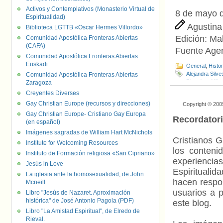
Activos y Contemplativos (Monasterio Virtual de
8 de mayo 
Espiritualidad)
Agustin
Biblioteca LGTTB «Oscar Hermes Villordo»
Edición:
Ma
Comunidad Apostólica Fronteras Abiertas
(CAFA)
Fuente Age
Comunidad Apostólica Fronteras Abiertas
Euskadi
General
,
Histo
Alejandra Silve
Comunidad Apostólica Fronteras Abiertas
Dictadura Milta
Zaragoza
Naranja
,
Ley d
Creyentes Diverses
Viegas Pedro
,
Gay Christian Europe (recursos y direcciones)
Copyright © 200
Rivas
,
Person
Gay Christian Europe- Cristiano Gay Europa
Travestis-Tras
Recordator
(en español)
Imágenes sagradas de William Hart McNichols
Cristianos G
Institute for Welcoming Resources
los contenid
Instituto de Formación religiosa «San Cipriano»
experienci
Jesús in Love
Espiritualid
La iglesia ante la homosexualidad, de John
hacen respo
Mcneill
usuarios a p
Libro "Jesús de Nazaret. Aproximación
histórica" de José Antonio Pagola (PDF)
este blog.
Libro "La Amistad Espiritual", de Elredo de
Rieval.