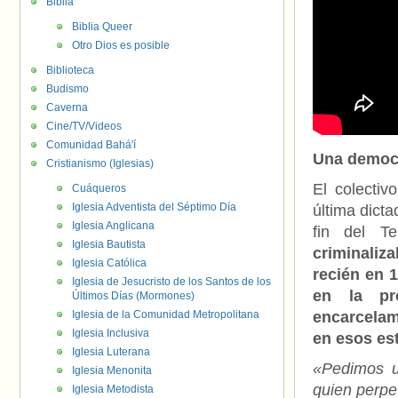
Biblia
Biblia Queer
Otro Dios es posible
Biblioteca
Budismo
Caverna
Cine/TV/Videos
Comunidad Bahá'í
Una democr
Cristianismo (Iglesias)
El colectiv
Cuáqueros
Iglesia Adventista del Séptimo Día
última dicta
Iglesia Anglicana
fin del T
Iglesia Bautista
criminaliz
Iglesia Católica
recién en 
Iglesia de Jesucristo de los Santos de los
en la pro
Últimos Días (Mormones)
Iglesia de la Comunidad Metropolitana
encarcelami
Iglesia Inclusiva
en esos est
Iglesia Luterana
«Pedimos u
Iglesia Menonita
quien perpet
Iglesia Metodista