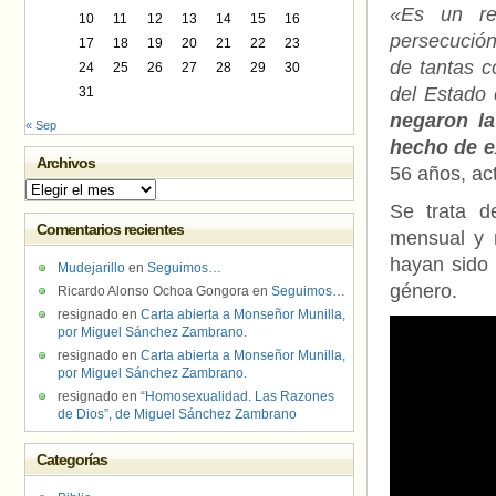
«Es un re
10
11
12
13
14
15
16
persecución,
17
18
19
20
21
22
23
de tantas c
24
25
26
27
28
29
30
del Estado 
31
negaron la
« Sep
hecho de ex
Archivos
56 años, ac
Archivos
Se trata d
Comentarios recientes
mensual y r
hayan sido 
Mudejarillo
en
Seguimos…
género.
Ricardo Alonso Ochoa Gongora
en
Seguimos…
resignado
en
Carta abierta a Monseñor Munilla,
por Miguel Sánchez Zambrano.
resignado
en
Carta abierta a Monseñor Munilla,
por Miguel Sánchez Zambrano.
resignado
en
“Homosexualidad. Las Razones
de Dios”, de Miguel Sánchez Zambrano
Categorías