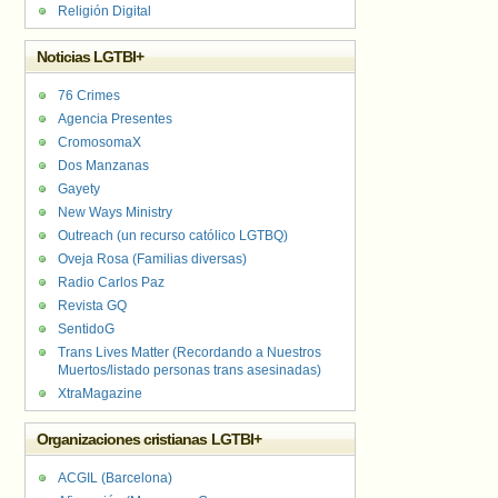
Religión Digital
Noticias LGTBI+
76 Crimes
Agencia Presentes
CromosomaX
Dos Manzanas
Gayety
New Ways Ministry
Outreach (un recurso católico LGTBQ)
Oveja Rosa (Familias diversas)
Radio Carlos Paz
Revista GQ
SentidoG
Trans Lives Matter (Recordando a Nuestros
Muertos/listado personas trans asesinadas)
XtraMagazine
Organizaciones cristianas LGTBI+
ACGIL (Barcelona)