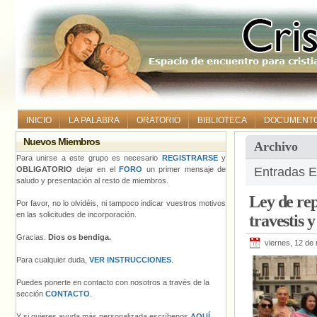
INICIO
LA PALABRA
ORATORIO
BIBLIOTECA
DOCUMENT
Nuevos Miembros
Archivo
Para unirse a este grupo es necesario
REGISTRARSE
y
OBLIGATORIO
dejar en el
FORO
un primer mensaje de
Entradas E
saludo y presentación al resto de miembros.
Ley de rep
Por favor, no lo olvidéis, ni tampoco indicar vuestros motivos
en las solicitudes de incorporación.
travestis y
Gracias.
Dios os bendiga.
viernes, 12 de
Para cualquier duda,
VER INSTRUCCIONES
.
Puedes ponerte en contacto con nosotros a través de la
sección
CONTACTO
.
Y si quieres ayuda más personalizada escríbenos
AQUÍ