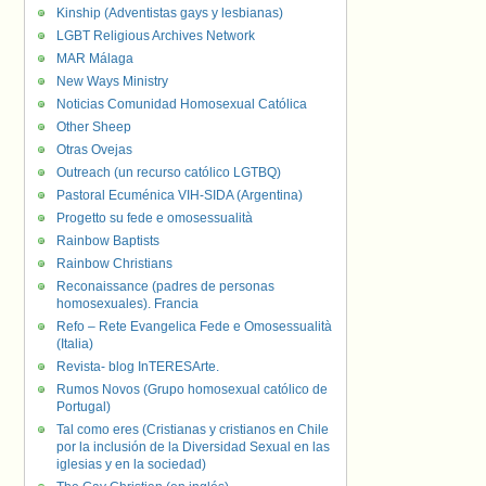
Kinship (Adventistas gays y lesbianas)
LGBT Religious Archives Network
MAR Málaga
New Ways Ministry
Noticias Comunidad Homosexual Católica
Other Sheep
Otras Ovejas
Outreach (un recurso católico LGTBQ)
Pastoral Ecuménica VIH-SIDA (Argentina)
Progetto su fede e omosessualità
Rainbow Baptists
Rainbow Christians
Reconaissance (padres de personas
homosexuales). Francia
Refo – Rete Evangelica Fede e Omosessualità
(Italia)
Revista- blog InTERESArte.
Rumos Novos (Grupo homosexual católico de
Portugal)
Tal como eres (Cristianas y cristianos en Chile
por la inclusión de la Diversidad Sexual en las
iglesias y en la sociedad)