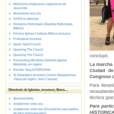
Misioneros Anglicanos Legionarios de
Jesucristo
Movimiento Arco Iris
OASIS (California)
Peregrino Reformado (Bautista Reformada
Bíblica)
Primera Iglesia Cristiana Bíblica Inclusiva
Protestants Inclusius
Queer Spirit Church
Queering The Church
Queering The Church
concluyó.
Reconciling Ministries Network (Iglesia
La marcha s
Metodista, en inglés)
Revista- blog InTERESArte.
Ciudad de
St Sebastians Inclusive Church (Maspalomas
Congreso d
.Playa del Inglés. Gran Canaria)
Para llevar
Directorio de Iglesias, recursos, libros....
recaudando
técnica (par
@reverendally
Acéptenme como soy
Para parti
Acéptenme como soy (Documento para padres
HISTORIC
de hijos homosexuales)