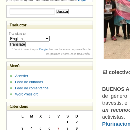
Buscar:
Traductor
Translate to:
* Servicio ofrecido por
Google
. No nos hacemos responsables de
los posibles errores en la traducción.
Menú
El colectiv
Acceder
Feed de entradas
Feed de comentarios
BUENOS AI
WordPress.org
de género 
travestis, e
Calendario
un recono
activistas
L
M
X
J
V
S
D
1
2
Plurinacion
3
4
5
6
7
8
9