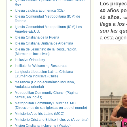
Iglesia Católica Apostólica Carismática Jesús
Los proyec
Rey
40 años po
Iglesia católica Ecuménica (ICE)
Iglesia Comunidad Metropolitana (ICM) de
40 años.
«
Toronto
llega a lo
Iglesia Comunidad Metropolitana (ICM) Los
son las que
Ángeles-EE.UU.
a esta agen
Iglesia Cristiana de la Puerta
Iglesia Cristiana Unitaria de Argentina
Iglesia de Jesucristo de la Restauración.
(Mormones inclusivos).
Inclusive Orthodoxy
Institute for Welcoming Resources
La Iglesia Liberación Latina, Cristiana
Ecuménica Inclusiva (Chile)
meTanoia (Grupo ecuménico inclusivo,
Andalucía oriental)
Metropolitan Community Church (Página
central, en inglés)
Metropolitan Community Churches. MCC.
(Direcciones de sus iglesias en todo el mundo)
Ministerio Arco Iris Latino (MCC)
Ministerio Cristiano Bíblico Inclusivo (Argentina)
Misión Cristiana Incluyente (México)