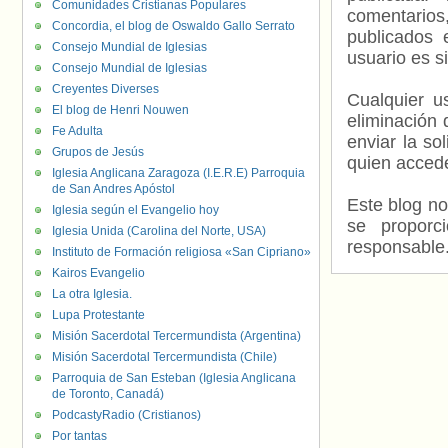
Comunidades Cristianas Populares
comentarios,
Concordia, el blog de Oswaldo Gallo Serrato
publicados 
Consejo Mundial de Iglesias
usuario es s
Consejo Mundial de Iglesias
Creyentes Diverses
Cualquier us
El blog de Henri Nouwen
eliminación 
Fe Adulta
enviar la so
Grupos de Jesús
quien accede
Iglesia Anglicana Zaragoza (I.E.R.E) Parroquia
de San Andres Apóstol
Este blog no
Iglesia según el Evangelio hoy
se proporc
Iglesia Unida (Carolina del Norte, USA)
responsable
Instituto de Formación religiosa «San Cipriano»
Kairos Evangelio
La otra Iglesia.
Lupa Protestante
Misión Sacerdotal Tercermundista (Argentina)
Misión Sacerdotal Tercermundista (Chile)
Parroquia de San Esteban (Iglesia Anglicana
de Toronto, Canadá)
PodcastyRadio (Cristianos)
Por tantas