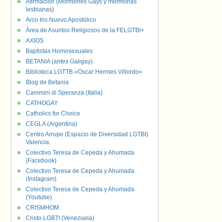
Afirmación (Mormones Gays y mormonas
lesbianas)
Arco Iris Nuevo Apostólico
Área de Asuntos Religiosos de la FELGTBI+
AXIOS
Baptistas Homosexuales
BETANIA (antes Galigay)
Biblioteca LGTTB «Oscar Hermes Villordo»
Blog de Betania
Cammini di Speranza (Italia)
CATHOGAY
Catholics for Choice
CEGLA (Argentina)
Centro Arrupe (Espacio de Diversidad LGTBI)
Valencia.
Colectivo Teresa de Cepeda y Ahumada
(Facebook)
Colectivo Teresa de Cepeda y Ahumada
(Instagram)
Colectivo Teresa de Cepeda y Ahumada
(Youtube)
CRISMHOM
Cristo LGBTI (Venezuela)