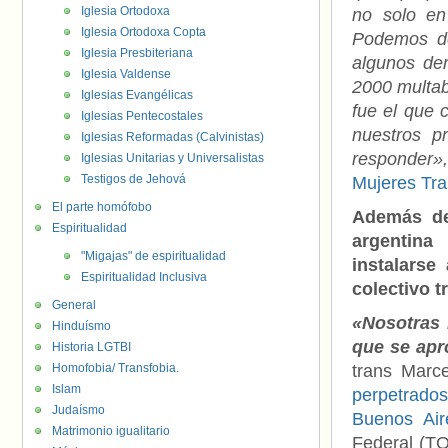
Iglesia Ortodoxa
no solo en
Iglesia Ortodoxa Copta
Podemos de
Iglesia Presbiteriana
algunos der
Iglesia Valdense
2000 multab
Iglesias Evangélicas
fue el que 
Iglesias Pentecostales
nuestros p
Iglesias Reformadas (Calvinistas)
responder»,
Iglesias Unitarias y Universalistas
Testigos de Jehová
Mujeres Tra
El parte homófobo
Además de 
Espiritualidad
argentin
"Migajas" de espiritualidad
instalarse
Espiritualidad Inclusiva
colectivo t
General
«Nosotras
Hinduísmo
que se apr
Historia LGTBI
Homofobia/ Transfobia.
trans Marc
Islam
perpetrados
Judaísmo
Buenos Air
Matrimonio igualitario
Federal (TO