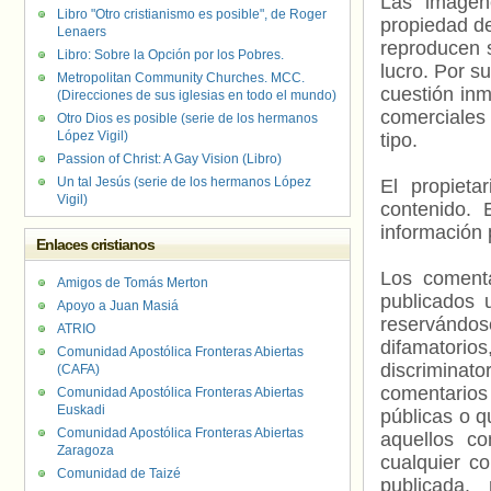
Las imágene
Libro "Otro cristianismo es posible", de Roger
propiedad de
Lenaers
reproducen s
Libro: Sobre la Opción por los Pobres.
lucro. Por s
Metropolitan Community Churches. MCC.
cuestión inm
(Direcciones de sus iglesias en todo el mundo)
comerciales 
Otro Dios es posible (serie de los hermanos
López Vigil)
tipo.
Passion of Christ: A Gay Vision (Libro)
Un tal Jesús (serie de los hermanos López
El propieta
Vigil)
contenido. 
información 
Enlaces cristianos
Los comenta
Amigos de Tomás Merton
publicados 
Apoyo a Juan Masiá
reservándos
ATRIO
difamatorio
Comunidad Apostólica Fronteras Abiertas
discriminat
(CAFA)
comentarios
Comunidad Apostólica Fronteras Abiertas
Euskadi
públicas o 
Comunidad Apostólica Fronteras Abiertas
aquellos c
Zaragoza
cualquier c
Comunidad de Taizé
publicada.