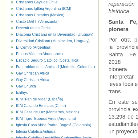
Cristianos Gays de Chile
reparación
Cristianos lgttbiq Argentina (ICM)
histórica.
Cristianos Unitarios (Mexico)
Santa Fe
Cristo LGBTI (Venezuela)
Devenir un en Christ
pionera
Diaconía Cristiana en la Diversidad (Uruguay)
Por otra pa
Diversidad Cristiana (Montevideo, Uruguay)
la provinci
El Centro (Argentina)
Santa Fe
Emaus-Vida en Abundancia
Espacio Seguro Católico (Costa Rica)
2018 
Fraternidad de la Amistad (Medellin, Colombia)
pionera
Gay Christian África
interpretar
Gay Christian África
leyes local
Gay Church
trans.
Ichthys
ICM "Pan de Vida" (España)
En este se
ICM Casa de Emmaus (Chile)
provincia e
ICM Casa de Luz (Monterrey, México)
13.298 de 2
ICM Tigre, Buenos Aires (Argentina)
estudiantil
Iglesia Casa Abba Padre. Bogotá (Colombia)
un proyecto
Iglesia Católica Antigua