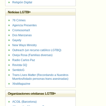
Religión Digital
Noticias LGTBI+
76 Crimes
Agencia Presentes
CromosomaX
Dos Manzanas
Gayety
New Ways Ministry
Outreach (un recurso católico LGTBQ)
Oveja Rosa (Familias diversas)
Radio Carlos Paz
Revista GQ
SentidoG
Trans Lives Matter (Recordando a Nuestros
Muertos/listado personas trans asesinadas)
XtraMagazine
Organizaciones cristianas LGTBI+
ACGIL (Barcelona)