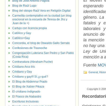
El Movilh 
Blog de José Antonio Pagola
esperando
Blog de Raúl Lugo
Blog del obispo Raúl Vera en Religión Digital
identifica
Carmelita contemplativo en la ciudad (un blog
género. La 
oracional en la escuela de Teresa de Jhs y
fatales y 
Juan de la +)
laborales 
Cartujo con licencia propia
Católico y Gay
anuncio de 
Católico+Gay
la mención 
Concordia, el blog de Oswaldo Gallo Serrato
no hay una 
Confesiones de Trasnoche
Ley de Uni
Congregación Luterana San Pedro y San Pablo
mención a a
(Costa Rica)
Contranatura (Abraham Puche)
Fuente
MOV
Cristiano Arco Iris
Cristiano y Gay
General
,
Histo
Cristiano y gay!!! Sí ¿y qué?
El Blog de Abdennur Prado
El Blog de Xabier Pikaza
Copyright © 200
El cristiano indignado
Recordator
El Frasco de Alabastro
Escrituras Inclusivas