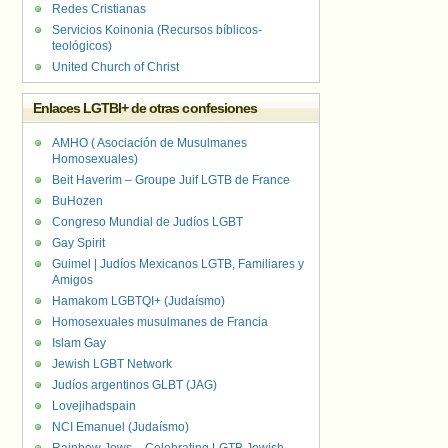
Redes Cristianas
Servicios Koinonia (Recursos bíblicos-
teológicos)
United Church of Christ
Enlaces LGTBI+ de otras confesiones
AMHO ( Asociación de Musulmanes
Homosexuales)
Beit Haverim – Groupe Juif LGTB de France
BuHozen
Congreso Mundial de Judíos LGBT
Gay Spirit
Guimel | Judíos Mexicanos LGTB, Familiares y
Amigos
Hamakom LGBTQI+ (Judaísmo)
Homosexuales musulmanes de Francia
Islam Gay
Jewish LGBT Network
Judíos argentinos GLBT (JAG)
Lovejihadspain
NCI Emanuel (Judaísmo)