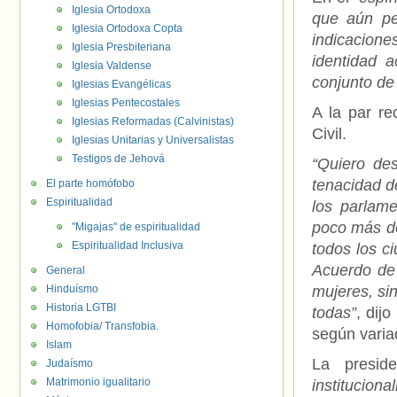
Iglesia Ortodoxa
que aún pe
Iglesia Ortodoxa Copta
indicacione
Iglesia Presbiteriana
identidad a
Iglesia Valdense
conjunto de
Iglesias Evangélicas
Iglesias Pentecostales
A la par re
Iglesias Reformadas (Calvinistas)
Civil.
Iglesias Unitarias y Universalistas
Testigos de Jehová
“Quiero de
tenacidad d
El parte homófobo
Espiritualidad
los parlame
poco más de
"Migajas" de espiritualidad
Espiritualidad Inclusiva
todos los c
Acuerdo de 
General
Hinduísmo
mujeres, si
Historia LGTBI
todas”
, dij
Homofobia/ Transfobia.
según varia
Islam
La presid
Judaísmo
Matrimonio igualitario
institucion