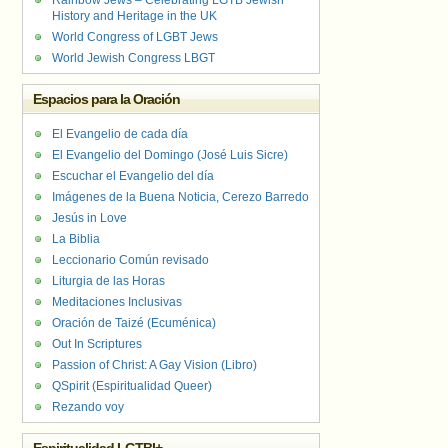
Rainbow Jews – Celebrating LGTB Jewish
History and Heritage in the UK
World Congress of LGBT Jews
World Jewish Congress LBGT
Espacios para la Oración
El Evangelio de cada día
El Evangelio del Domingo (José Luis Sicre)
Escuchar el Evangelio del día
Imágenes de la Buena Noticia, Cerezo Barredo
Jesús in Love
La Biblia
Leccionario Común revisado
Liturgia de las Horas
Meditaciones Inclusivas
Oración de Taizé (Ecuménica)
Out In Scriptures
Passion of Christ: A Gay Vision (Libro)
QSpirit (Espiritualidad Queer)
Rezando voy