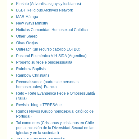
Kinship (Adventistas gays y lesbianas)
LGBT Religious Archives Network
MAR Málaga
New Ways Ministry
Noticias Comunidad Homosexual Católica
Other Sheep
Otras Ovejas
Outreach (un recurso católico LGTBQ)
Pastoral Ecuménica VIH-SIDA (Argentina)
Progetto su fede e omosessualità
Rainbow Baptists
Rainbow Christians
Reconaissance (padres de personas
homosexuales). Francia
Refo – Rete Evangelica Fede e Omosessualità
(Italia)
Revista- blog InTERESArte.
Rumos Novos (Grupo homosexual católico de
Portugal)
Tal como eres (Cristianas y cristianos en Chile
por la inclusión de la Diversidad Sexual en las
iglesias y en la sociedad)