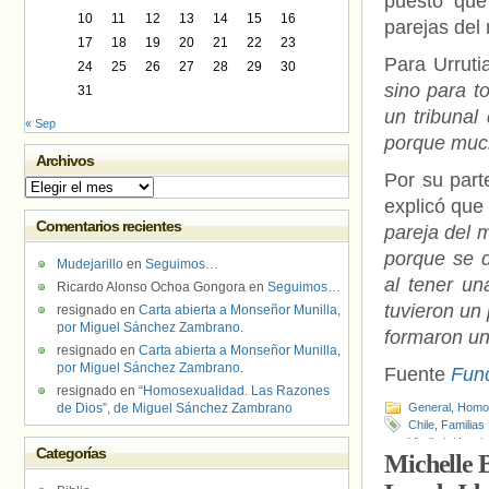
puesto que
10
11
12
13
14
15
16
parejas del
17
18
19
20
21
22
23
Para Urruti
24
25
26
27
28
29
30
sino para t
31
un tribunal
« Sep
porque much
Archivos
Por su part
Archivos
explicó que
Comentarios recientes
pareja del 
porque se 
Mudejarillo
en
Seguimos…
al tener u
Ricardo Alonso Ochoa Gongora
en
Seguimos…
tuvieron un
resignado
en
Carta abierta a Monseñor Munilla,
por Miguel Sánchez Zambrano.
formaron un
resignado
en
Carta abierta a Monseñor Munilla,
por Miguel Sánchez Zambrano.
Fuente
Fund
resignado
en
“Homosexualidad. Las Razones
de Dios”, de Miguel Sánchez Zambrano
General
,
Homof
Chile
,
Familias
Vladimir Urrutia
Categorías
Michelle B