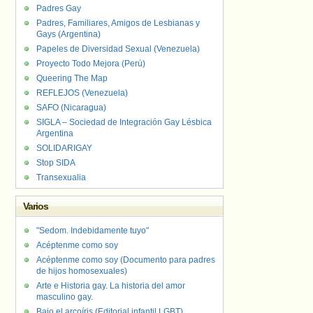
Padres Gay
Padres, Familiares, Amigos de Lesbianas y
Gays (Argentina)
Papeles de Diversidad Sexual (Venezuela)
Proyecto Todo Mejora (Perú)
Queering The Map
REFLEJOS (Venezuela)
SAFO (Nicaragua)
SIGLA – Sociedad de Integración Gay Lésbica
Argentina
SOLIDARIGAY
Stop SIDA
Transexualia
Varios
"Sedom. Indebidamente tuyo"
Acéptenme como soy
Acéptenme como soy (Documento para padres
de hijos homosexuales)
Arte e Historia gay. La historia del amor
masculino gay.
Bajo el arcoíris (Editorial infantil LGBT).