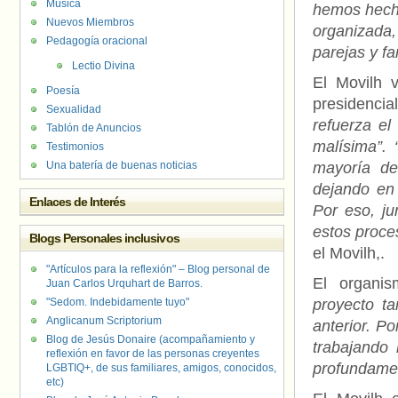
Música
hemos hecho
Nuevos Miembros
organizada
Pedagogía oracional
parejas y fa
Lectio Divina
El Movilh v
Poesía
presidencia
Sexualidad
refuerza el
Tablón de Anuncios
malísima”. 
Testimonios
Una batería de buenas noticias
mayoría de
dejando en 
Enlaces de Interés
Por eso, ju
estos proces
Blogs Personales inclusivos
el Movilh,.
"Artículos para la reflexión" – Blog personal de
El organi
Juan Carlos Urquhart de Barros.
"Sedom. Indebidamente tuyo"
proyecto t
Anglicanum Scriptorium
anterior. P
Blog de Jesús Donaire (acompañamiento y
trabajando
reflexión en favor de las personas creyentes
profundame
LGBTIQ+, de sus familiares, amigos, conocidos,
etc)