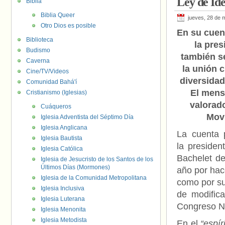
Ley de Id
Biblia
Biblia Queer
jueves, 28 de 
Otro Dios es posible
En su cuen
Biblioteca
la pres
Budismo
también se
Caverna
la unión ci
Cine/TV/Videos
diversidad 
Comunidad Bahá'í
El mens
Cristianismo (Iglesias)
valorado
Cuáqueros
Mov
Iglesia Adventista del Séptimo Día
Iglesia Anglicana
La cuenta 
Iglesia Bautista
la presiden
Iglesia Católica
Bachelet de
Iglesia de Jesucristo de los Santos de los
Últimos Días (Mormones)
año por hace
Iglesia de la Comunidad Metropolitana
como por su
Iglesia Inclusiva
de modifica
Iglesia Luterana
Congreso N
Iglesia Menonita
Iglesia Metodista
En el
“espír