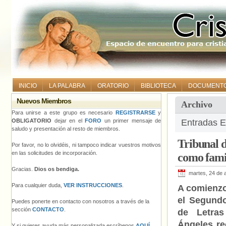
INICIO
LA PALABRA
ORATORIO
BIBLIOTECA
DOCUMENT
Nuevos Miembros
Archivo
Para unirse a este grupo es necesario
REGISTRARSE
y
OBLIGATORIO
dejar en el
FORO
un primer mensaje de
Entradas Et
saludo y presentación al resto de miembros.
Tribunal d
Por favor, no lo olvidéis, ni tampoco indicar vuestros motivos
en las solicitudes de incorporación.
como fami
Gracias.
Dios os bendiga.
martes, 24 de a
Para cualquier duda,
VER INSTRUCCIONES
.
A comienzo
el Segund
Puedes ponerte en contacto con nosotros a través de la
sección
CONTACTO
.
de Letra
Ángeles re
Y si quieres ayuda más personalizada escríbenos
AQUÍ