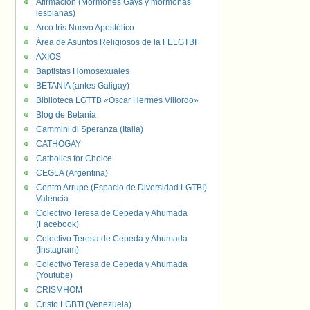
Afirmación (Mormones Gays y mormonas
lesbianas)
Arco Iris Nuevo Apostólico
Área de Asuntos Religiosos de la FELGTBI+
AXIOS
Baptistas Homosexuales
BETANIA (antes Galigay)
Biblioteca LGTTB «Oscar Hermes Villordo»
Blog de Betania
Cammini di Speranza (Italia)
CATHOGAY
Catholics for Choice
CEGLA (Argentina)
Centro Arrupe (Espacio de Diversidad LGTBI)
Valencia.
Colectivo Teresa de Cepeda y Ahumada
(Facebook)
Colectivo Teresa de Cepeda y Ahumada
(Instagram)
Colectivo Teresa de Cepeda y Ahumada
(Youtube)
CRISMHOM
Cristo LGBTI (Venezuela)