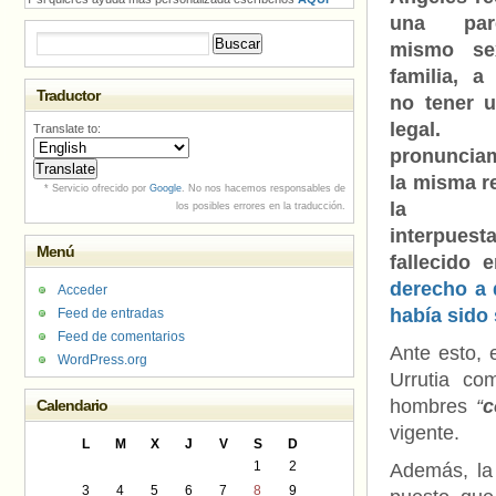
una par
Buscar:
mismo se
familia, a
Traductor
no tener u
lega
Translate to:
pronuncia
la misma r
* Servicio ofrecido por
Google
. No nos hacemos responsables de
la de
los posibles errores en la traducción.
interpues
Menú
fallecido
derecho a 
Acceder
había sido
Feed de entradas
Feed de comentarios
Ante esto, 
WordPress.org
Urrutia c
hombres
“
c
Calendario
vigente.
L
M
X
J
V
S
D
1
2
Además, la 
3
4
5
6
7
8
9