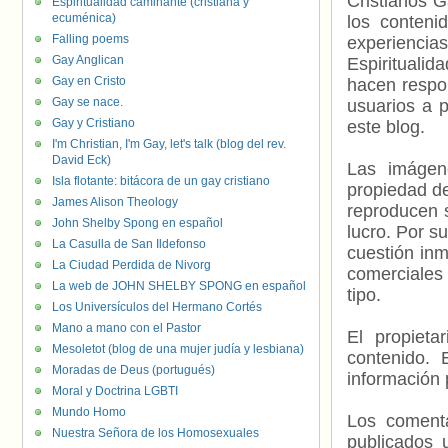
Cristianos G
Espiritualidad caminante (cristiana y
ecuménica)
los contenid
Falling poems
experienci
Gay Anglican
Espiritualid
Gay en Cristo
hacen respo
Gay se nace.
usuarios a p
Gay y Cristiano
este blog.
I'm Christian, I'm Gay, let's talk (blog del rev.
David Eck)
Las imágene
Isla flotante: bitácora de un gay cristiano
propiedad de
James Alison Theology
reproducen s
John Shelby Spong en español
lucro. Por s
La Casulla de San Ildefonso
cuestión inm
La Ciudad Perdida de Nivorg
comerciales 
La web de JOHN SHELBY SPONG en español
tipo.
Los Universículos del Hermano Cortés
Mano a mano con el Pastor
El propieta
Mesoletot (blog de una mujer judía y lesbiana)
contenido. 
Moradas de Deus (portugués)
información 
Moral y Doctrina LGBTI
Mundo Homo
Los comenta
Nuestra Señora de los Homosexuales
publicados 