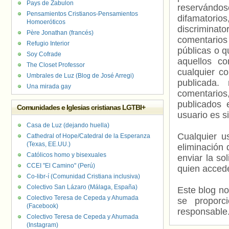
Pays de Zabulon
reservándos
Pensamientos Cristianos-Pensamientos
difamatorio
Homoeróticos
discriminat
Père Jonathan (francés)
comentarios
Refugio Interior
públicas o 
Soy Cofrade
aquellos c
The Closet Professor
cualquier c
Umbrales de Luz (Blog de José Arregi)
publicada.
Una mirada gay
comentarios,
publicados 
Comunidades e Iglesias cristianas LGTBI+
usuario es s
Casa de Luz (dejando huella)
Cualquier us
Cathedral of Hope/Catedral de la Esperanza
(Texas, EE.UU.)
eliminación 
Católicos homo y bisexuales
enviar la so
CCEI "El Camino" (Perú)
quien accede
Co-libr-í (Comunidad Cristiana inclusiva)
Colectivo San Lázaro (Málaga, España)
Este blog no
Colectivo Teresa de Cepeda y Ahumada
se proporc
(Facebook)
responsable
Colectivo Teresa de Cepeda y Ahumada
(Instagram)