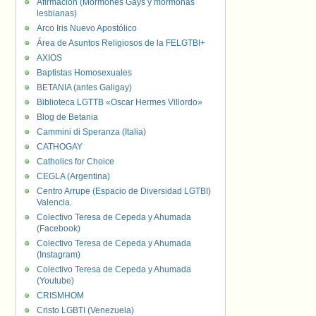
Afirmación (Mormones Gays y mormonas
lesbianas)
Arco Iris Nuevo Apostólico
Área de Asuntos Religiosos de la FELGTBI+
AXIOS
Baptistas Homosexuales
BETANIA (antes Galigay)
Biblioteca LGTTB «Oscar Hermes Villordo»
Blog de Betania
Cammini di Speranza (Italia)
CATHOGAY
Catholics for Choice
CEGLA (Argentina)
Centro Arrupe (Espacio de Diversidad LGTBI)
Valencia.
Colectivo Teresa de Cepeda y Ahumada
(Facebook)
Colectivo Teresa de Cepeda y Ahumada
(Instagram)
Colectivo Teresa de Cepeda y Ahumada
(Youtube)
CRISMHOM
Cristo LGBTI (Venezuela)