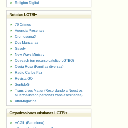
Religión Digital
Noticias LGTBI+
76 Crimes
Agencia Presentes
CromosomaX
Dos Manzanas
Gayety
New Ways Ministry
Outreach (un recurso católico LGTBQ)
Oveja Rosa (Familias diversas)
Radio Carlos Paz
Revista GQ
SentidoG
Trans Lives Matter (Recordando a Nuestros
Muertos/listado personas trans asesinadas)
XtraMagazine
Organizaciones cristianas LGTBI+
ACGIL (Barcelona)