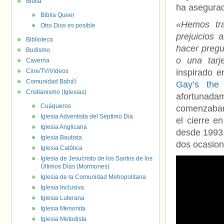
Biblia
ha asegura
Biblia Queer
«Hemos tra
Otro Dios es posible
prejuicios 
Biblioteca
hacer pregu
Budismo
o una tarj
Caverna
Cine/TV/Videos
inspirado e
Comunidad Bahá'í
Gay’s the
Cristianismo (Iglesias)
afortunad
Cuáqueros
comenzaban 
Iglesia Adventista del Séptimo Día
el cierre en
Iglesia Anglicana
desde 1993,
Iglesia Bautista
dos ocasion
Iglesia Católica
Iglesia de Jesucristo de los Santos de los
Últimos Días (Mormones)
Iglesia de la Comunidad Metropolitana
Iglesia Inclusiva
Iglesia Luterana
Iglesia Menonita
Iglesia Metodista