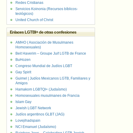
Redes Cristianas
Servicios Koinonia (Recursos bíblicos-
teológicos)
United Church of Christ
Enlaces LGTBI+ de otras confesiones
AMHO ( Asociación de Musulmanes
Homosexuales)
Beit Haverim – Groupe Juif LGTB de France
BuHozen
Congreso Mundial de Judíos LGBT
Gay Spirit
Guimel | Judíos Mexicanos LGTB, Familiares y
Amigos
Hamakom LGBTQI+ (Judaísmo)
Homosexuales musulmanes de Francia
Islam Gay
Jewish LGBT Network
Judíos argentinos GLBT (JAG)
Lovejihadspain
NCI Emanuel (Judaísmo)