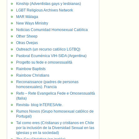
Kinship (Adventistas gays y lesbianas)
LGBT Religious Archives Network
MAR Málaga
New Ways Ministry
Noticias Comunidad Homosexual Católica
Other Sheep
Otras Ovejas
Outreach (un recurso católico LGTBQ)
Pastoral Ecuménica VIH-SIDA (Argentina)
Progetto su fede e omosessualità
Rainbow Baptists
Rainbow Christians
Reconaissance (padres de personas
homosexuales). Francia
Refo – Rete Evangelica Fede e Omosessualità
(Italia)
Revista- blog InTERESArte.
Rumos Novos (Grupo homosexual católico de
Portugal)
Tal como eres (Cristianas y cristianos en Chile
por la inclusión de la Diversidad Sexual en las
iglesias y en la sociedad)