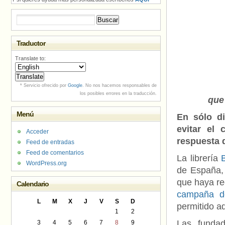
Buscar:
Traductor
Translate to:
* Servicio ofrecido por
Google
. No nos hacemos responsables de
los posibles errores en la traducción.
que
Menú
En sólo di
evitar el
Acceder
respuesta 
Feed de entradas
Feed de comentarios
La librería
B
WordPress.org
de España,
que haya re
Calendario
campaña d
L
M
X
J
V
S
D
permitido a
1
2
Las funda
3
4
5
6
7
8
9