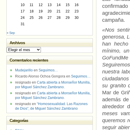
10
11
12
13
14
15
16
confirmado 
17
18
19
20
21
22
23
agradecimi
24
25
26
27
28
29
30
campaña.
31
«Nos senti
« Sep
generosa, L
Archivos
han hecho 
Archivos
mínimo, un
GoFundMe y
Comentarios recientes
Seguiremos 
Mudejarillo
en
Seguimos…
nuestra lab
Ricardo Alonso Ochoa Gongora
en
Seguimos…
ciudadanos 
resignado
en
Carta abierta a Monseñor Munilla,
su granito 
por Miguel Sánchez Zambrano.
Mar de Griñ
resignado
en
Carta abierta a Monseñor Munilla,
por Miguel Sánchez Zambrano.
además de 
resignado
en
“Homosexualidad. Las Razones
alrededor 
de Dios”, de Miguel Sánchez Zambrano
meses vam
queremos r
Categorías
seguir abi