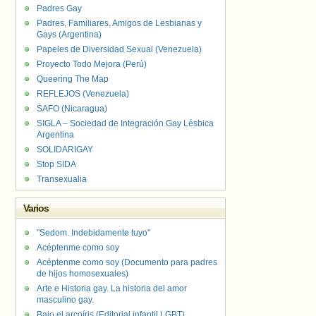
Padres Gay
Padres, Familiares, Amigos de Lesbianas y
Gays (Argentina)
Papeles de Diversidad Sexual (Venezuela)
Proyecto Todo Mejora (Perú)
Queering The Map
REFLEJOS (Venezuela)
SAFO (Nicaragua)
SIGLA – Sociedad de Integración Gay Lésbica
Argentina
SOLIDARIGAY
Stop SIDA
Transexualia
Varios
"Sedom. Indebidamente tuyo"
Acéptenme como soy
Acéptenme como soy (Documento para padres
de hijos homosexuales)
Arte e Historia gay. La historia del amor
masculino gay.
Bajo el arcoíris (Editorial infantil LGBT).