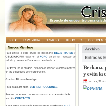
INICIO
LA PALABRA
ORATORIO
BIBLIOTECA
DOCUMENT
Nuevos Miembros
Archivo
Para unirse a este grupo es necesario
REGISTRARSE
y
OBLIGATORIO
dejar en el
FORO
un primer mensaje de
Entradas E
saludo y presentación al resto de miembros.
Berkana, p
Por favor, no lo olvidéis, ni tampoco indicar vuestros motivos
en las solicitudes de incorporación.
y evita la
Gracias.
Dios os bendiga.
viernes, 31 de
Para cualquier duda,
VER INSTRUCCIONES
.
Puedes ponerte en contacto con nosotros a través de la
sección
CONTACTO
.
Y si quieres ayuda más personalizada escríbenos
AQUÍ