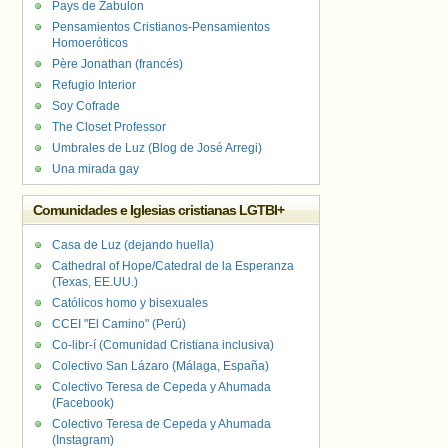
Pays de Zabulon
Pensamientos Cristianos-Pensamientos
Homoeróticos
Père Jonathan (francés)
Refugio Interior
Soy Cofrade
The Closet Professor
Umbrales de Luz (Blog de José Arregi)
Una mirada gay
Comunidades e Iglesias cristianas LGTBI+
Casa de Luz (dejando huella)
Cathedral of Hope/Catedral de la Esperanza
(Texas, EE.UU.)
Católicos homo y bisexuales
CCEI "El Camino" (Perú)
Co-libr-í (Comunidad Cristiana inclusiva)
Colectivo San Lázaro (Málaga, España)
Colectivo Teresa de Cepeda y Ahumada
(Facebook)
Colectivo Teresa de Cepeda y Ahumada
(Instagram)