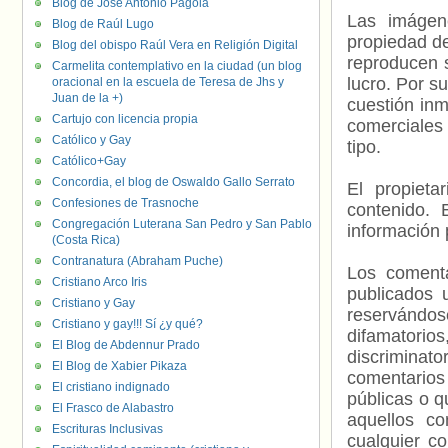
Blog de José Antonio Pagola
Las imágene
Blog de Raúl Lugo
propiedad de
Blog del obispo Raúl Vera en Religión Digital
reproducen s
Carmelita contemplativo en la ciudad (un blog
lucro. Por s
oracional en la escuela de Teresa de Jhs y
Juan de la +)
cuestión inm
Cartujo con licencia propia
comerciales 
Católico y Gay
tipo.
Católico+Gay
Concordia, el blog de Oswaldo Gallo Serrato
El propieta
Confesiones de Trasnoche
contenido. 
Congregación Luterana San Pedro y San Pablo
información 
(Costa Rica)
Contranatura (Abraham Puche)
Los comenta
Cristiano Arco Iris
publicados 
Cristiano y Gay
reservándos
Cristiano y gay!!! Sí ¿y qué?
difamatorio
El Blog de Abdennur Prado
discriminat
El Blog de Xabier Pikaza
comentarios
El cristiano indignado
públicas o 
El Frasco de Alabastro
aquellos c
Escrituras Inclusivas
cualquier c