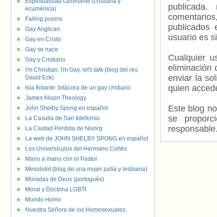
Espiritualidad caminante (cristiana y
publicada.
ecuménica)
comentarios,
Falling poems
publicados 
Gay Anglican
usuario es s
Gay en Cristo
Gay se nace.
Cualquier us
Gay y Cristiano
eliminación 
I'm Christian, I'm Gay, let's talk (blog del rev.
enviar la so
David Eck)
quien accede
Isla flotante: bitácora de un gay cristiano
James Alison Theology
Este blog no
John Shelby Spong en español
se proporc
La Casulla de San Ildefonso
responsable
La Ciudad Perdida de Nivorg
La web de JOHN SHELBY SPONG en español
Los Universículos del Hermano Cortés
Mano a mano con el Pastor
Mesoletot (blog de una mujer judía y lesbiana)
Moradas de Deus (portugués)
Moral y Doctrina LGBTI
Mundo Homo
Nuestra Señora de los Homosexuales