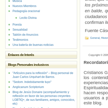
Música
los próxim
Nuevos Miembros
en balde, q
Pedagogía oracional
ciudadanos
Lectio Divina
confirman i
Poesía
Sexualidad
Fuente Cás
Tablón de Anuncios
General
,
Histo
Testimonios
Una batería de buenas noticias
Enlaces de Interés
Copyright © 200
Recordator
Blogs Personales inclusivos
Cristianos G
"Artículos para la reflexión" – Blog personal de
Juan Carlos Urquhart de Barros.
los contenid
"Sedom. Indebidamente tuyo"
experienci
Anglicanum Scriptorium
Espiritualid
Blog de Jesús Donaire (acompañamiento y
hacen respo
reflexión en favor de las personas creyentes
usuarios a p
LGBTIQ+, de sus familiares, amigos, conocidos,
este blog.
etc)