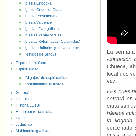
Iglesia Ortodoxa
Iglesia Ortodoxa Copta
Iglesia Presbiteriana
Iglesia Valdense
Iglesias Evangélicas
Iglesias Pentecostales
Iglesias Reformadas (Calvinistas)
Iglesias Unitarias y Universalistas
La semana
Testigos de Jehová
«situación c
El parte homófobo
Chueca, ab
Espiritualidad
local dos ve
"Migajas" de espiritualidad
vez.
Espiritualidad Inclusiva
«Es nuestra
General
cerrará en 
Hinduísmo
carta subid
Historia LGTBI
Homofobia/ Transfobia.
hábitos cult
Islam
la llegada
Judaísmo
cercenado 
Matrimonio igualitario
crisis, que