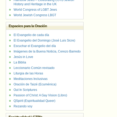
Rainbow Jews – Celebrating LGTB Jewish
History and Heritage in the UK
World Congress of LGBT Jews
World Jewish Congress LBGT
Espacios para la Oración
El Evangelio de cada día
El Evangelio del Domingo (José Luis Sicre)
Escuchar el Evangelio del día
Imágenes de la Buena Noticia, Cerezo Barredo
Jesús in Love
La Biblia
Leccionario Común revisado
Liturgia de las Horas
Meditaciones Inclusivas
Oración de Taizé (Ecuménica)
Out In Scriptures
Passion of Christ: A Gay Vision (Libro)
QSpirit (Espiritualidad Queer)
Rezando voy