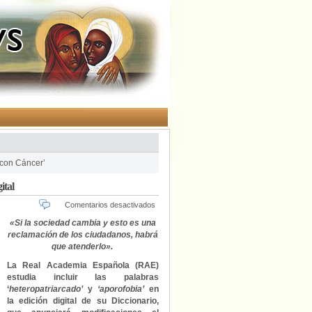
 con Cáncer’
ital
en
Comentarios desactivados
La
«Si la sociedad cambia y esto es una
RAE
reclamación de los ciudadanos, habrá
estudia
que atenderlo».
incluir
‘heteropatriarcado’
La Real Academia Española (RAE)
en
estudia incluir las palabras
su
‘
heteropatriarcado’
y
‘aporofobia’
en
diccionario
la edición digital de su Diccionario,
digital