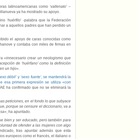
abras latinoamericanas como
‘vallenato’
–
Villanueva ya ha mostrado su apoyo.
mino
‘huérfilo
‘ -palabra que la Federación
ar a aquellos padres que han perdido un
ecibido el apoyo de caras conocidas como
Echanove y contaba con miles de firmas en
era
«innecesario crear un neologismo que
acepción de ‘huérfano’ como la definición
en un hijo»
.
sexo débil’
y
‘sexo fuerte’,
se mantendrá la
e esa primera expresión se utiliza
«con
 RAE ha confirmado que no se eliminará la
as peticiones, en el fondo lo que subyace
ue, porque se censure el diccionario, va a
nsa»
, ha apuntado.
rse bien y ser educado, pero también para
voluntad de ofender a las mujeres con algo
indicado, tras apuntar además que esta
ios europeos como el francés, el italiano o