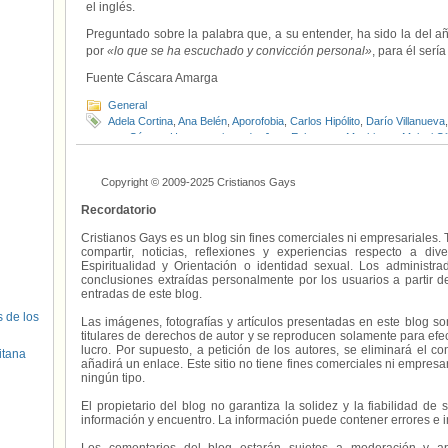
el inglés.
Preguntado sobre la palabra que, a su entender, ha sido la del añ
por
«lo que se ha escuchado y convicción personal»
, para él serí
Fuente Cáscara Amarga
General
Adela Cortina
,
Ana Belén
,
Aporofobia
,
Carlos Hipólito
,
Darío Villanueva
con Cáncer
,
Heteropratiarcado
,
Juan Echanove
,
Machismo
,
Melani Ol
Vallenato
Copyright © 2009-2025 Cristianos Gays
Recordatorio
Cristianos Gays es un blog sin fines comerciales ni empresariales. 
compartir, noticias, reflexiones y experiencias respecto a 
Espiritualidad y Orientación o identidad sexual. Los administ
conclusiones extraídas personalmente por los usuarios a partir d
entradas de este blog.
s de los
Las imágenes, fotografías y artículos presentadas en este blog s
titulares de derechos de autor y se reproducen solamente para efecto
lucro. Por supuesto, a petición de los autores, se eliminará el 
itana
añadirá un enlace. Este sitio no tiene fines comerciales ni empresa
ningún tipo.
El propietario del blog no garantiza la solidez y la fiabilidad d
información y encuentro. La información puede contener errores e 