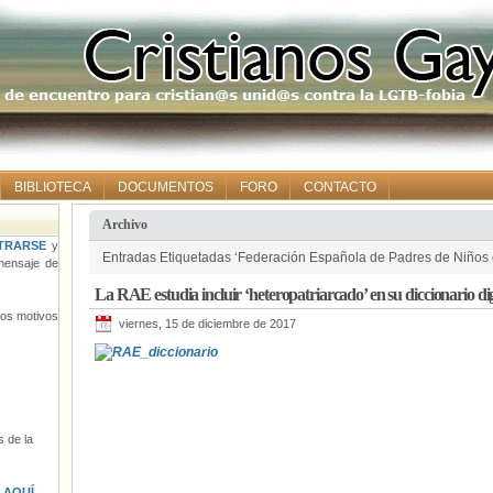
BIBLIOTECA
DOCUMENTOS
FORO
CONTACTO
Archivo
TRARSE
y
Entradas Etiquetadas ‘Federación Española de Padres de Niños
ensaje de
La RAE estudia incluir ‘heteropatriarcado’ en su diccionario dig
tros motivos
viernes, 15 de diciembre de 2017
 de la
s
AQUÍ