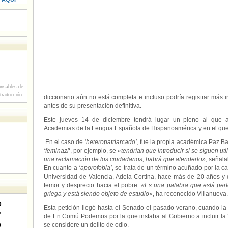
nsables de
 traducción.
diccionario aún no está completa e incluso podría registrar más 
antes de su presentación definitiva.
Este jueves 14 de diciembre tendrá lugar un pleno al que ac
Academias de la Lengua Española de Hispanoamérica y en el que 
En el caso de
‘heteropatriarcado’
, fue la propia académica Paz Ba
‘feminazi
‘, por ejemplo, se
«tendrían que introducir si se siguen ut
una reclamación de los ciudadanos, habrá que atenderlo»
, señala
En cuanto a
‘aporofobia’
, se trata de un término acuñado por la cat
Universidad de Valencia, Adela Cortina, hace más de 20 años y q
temor y desprecio hacia el pobre.
«Es una palabra que está perf
griega y está siendo objeto de estudio»
, ha reconocido Villanueva.
D
Esta petición llegó hasta el Senado el pasado verano, cuando l
2
de En Comú Podemos por la que instaba al Gobierno a incluir la 
se considere un delito de odio.
9