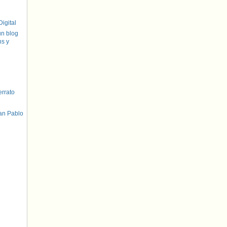
igital
un blog
hs y
errato
an Pablo