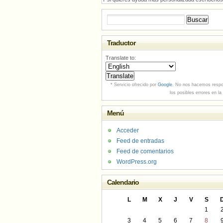
Buscar:
Traductor
Translate to:
* Servicio ofrecido por
Google
. No nos hacemos respo
los posibles errores en la
Menú
Acceder
Feed de entradas
Feed de comentarios
WordPress.org
Calendario
L
M
X
J
V
S
1
3
4
5
6
7
8