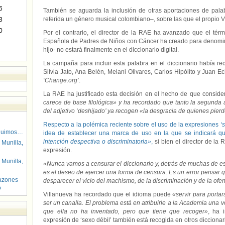
6
También se aguarda la inclusión de otras aportaciones de pal
referida un género musical colombiano–, sobre las que el propio 
3
0
Por el contrario, el director de la RAE ha avanzado que el tér
Española de Padres de Niños con Cáncer ha creado para denomin
hijo- no estará finalmente en el diccionario digital.
La campaña para incluir esta palabra en el diccionario había r
Silvia Jato, Ana Belén, Melani Olivares, Carlos Hipólito y Juan 
‘Change.org’
.
La RAE ha justificado esta decisión en el hecho de que consid
carece de base filológica» y ha recordado que tanto la segunda 
del adjetivo ‘deshijado’ ya recogen «la desgracia de quienes pierd
Respecto a la polémica reciente sobre el uso de la expresiones
‘
guimos…
idea de establecer una marca de uso en la que se indicará qu
intención despectiva o discriminatoria»
,
si bien el director de la
 Munilla,
expresión.
 Munilla,
«Nunca vamos a censurar el diccionario y, detrás de muchas de es
es el deseo de ejercer una forma de censura. Es un error pensar q
azones
desparecer el vicio del machismo, de la discriminación y de la ofe
o
Villanueva ha recordado que el idioma puede
«servir para porta
ser un canalla. El problema está en atribuirle a la Academia una 
que ella no ha inventado, pero que tiene que recoger»
, ha 
expresión de ‘sexo débil’ también está recogida en otros diccionar