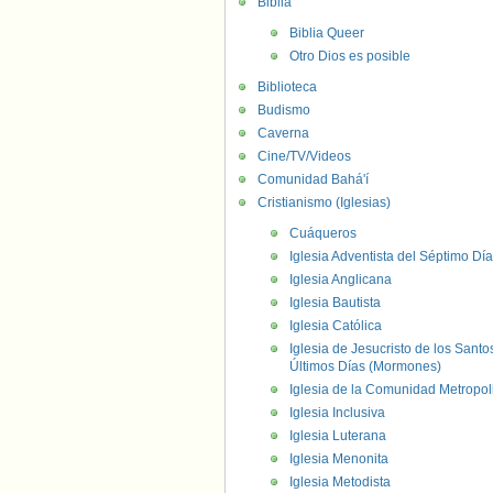
Biblia
Biblia Queer
Otro Dios es posible
Biblioteca
Budismo
Caverna
Cine/TV/Videos
Comunidad Bahá'í
Cristianismo (Iglesias)
Cuáqueros
Iglesia Adventista del Séptimo Día
Iglesia Anglicana
Iglesia Bautista
Iglesia Católica
Iglesia de Jesucristo de los Santo
Últimos Días (Mormones)
Iglesia de la Comunidad Metropol
Iglesia Inclusiva
Iglesia Luterana
Iglesia Menonita
Iglesia Metodista