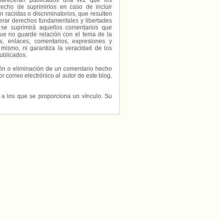
parecerán publicados una vez que los
echo de suprimirlos en caso de incluir
 racistas o discriminatorios, que resulten
erar derechos fundamentales y libertades
 se suprimirá aquellos comentarios que
ue no guarde relación con el tema de la
, enlaces, comentarios, expresiones y
 mismo, ni garantiza la veracidad de los
ublicados.
ción o eliminación de un comentario hecho
or correo electrónico al autor de este blog,
s a los que se proporciona un vínculo. Su