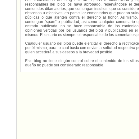
Los comentarios del blog estarán sujetos a moderación y a
responsables del blog los haya aprobado, reservándose el der
contenidos difamatorios, que contengan insultos, que se consideren
obscenos u ofensivos, en particular comentarios que puedan vuln
públicas o que atenten contra el derecho al honor. Asimismo,
contengan “spam” o publicidad, así como cualquier comentario q
entrada publicada. no se hace responsable de los contenidos
opiniones vertidas por los usuarios del blog y publicados en el
mismos. El usuario es siempre el responsable de los comentarios p
Cualquier usuario del blog puede ejercitar el derecho a rectifica
por él mismo, para lo cual basta con enviar la solicitud respectiva p
quien accederá a sus deseos a la brevedad posible.
Este blog no tiene ningún control sobre el contenido de los sitio
dueño no puede ser considerado responsable.