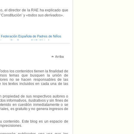
o, el director de la RAE ha explicado que
a ‘Constitución’ y
«todos sus derivados»
.
,
Federación Española de Padres de Niños
ivares
,
Paz Battaner
,
RAE
,
Silvia Jato
,
Arriba
Todos los contenidos tienen la finalidad de
diversos temas que busquen la unión de
radores no se hacen responsables de las
e los textos incluidos en cada una de las
on propiedad de sus respectivos autores o
s informativos, ilustrativos y sin fines de
contenido en cuestión inmediatamente o se
riales, es gratuito y no genera ingresos de
e su contenido. Este blog es un espacio de
imprecisiones.