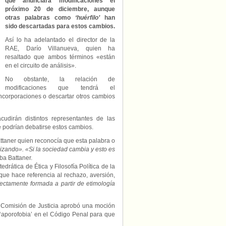
que anunciará modificaciones el
próximo 20 de diciembre, aunque
otras palabras como
‘huérfilo’
han
sido descartadas para estos cambios.
Así lo ha adelantado el director de la
RAE, Darío Villanueva, quien ha
resaltado que ambos términos «están
en el circuito de análisis».
No obstante, la relación de
modificaciones que tendrá el
incorporaciones o descartar otros cambios
udirán distintos representantes de las
podrían debatirse estos cambios.
ttaner quien reconocía que esta palabra o
ilizando». «Si la sociedad cambia y esto es
ba Battaner.
edrática de Ética y Filosofía Política de la
ue hace referencia al rechazo, aversión,
ectamente formada a partir de etimología
a Comisión de Justicia aprobó una moción
‘aporofobia’ en el Código Penal para que