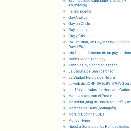
Espiritualidad caminante (cristiana y
ecuménica)
Falling poems
Gay Anglican
Gay en Cristo
Gay se nace.
Gay y Cristiano
I'm Christian, I'm Gay, let's talk (blog del
David Eck)
Isla flotante: bitácora de un gay cristian
James Alison Theology
John Shelby Spong en español
La Casulla de San Ildefonso
La Ciudad Perdida de Nivorg
La web de JOHN SHELBY SPONG en e
Los Universículos del Hermano Cortés
Mano a mano con el Pastor
Mesoletot (blog de una mujer judía y le
Moradas de Deus (portugués)
Moral y Doctrina LGBTI
Mundo Homo
Nuestra Señora de los Homosexuales