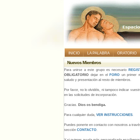
INICIO
LA PALABRA
ORATORIO
Nuevos Miembros
Para unirse a este grupo es necesario
REGIS
OBLIGATORIO
dejar en el
FORO
un primer m
saludo y presentación al resto de miembros.
Por favor, no lo olvidéis, ni tampoco indicar vues
en las solicitudes de incorporación.
Gracias.
Dios os bendiga.
Para cualquier duda,
VER INSTRUCCIONES
.
Puedes ponerte en contacto con nosotros a través
sección
CONTACTO
.
Y si quieres ayuda más personalizada escríbeno