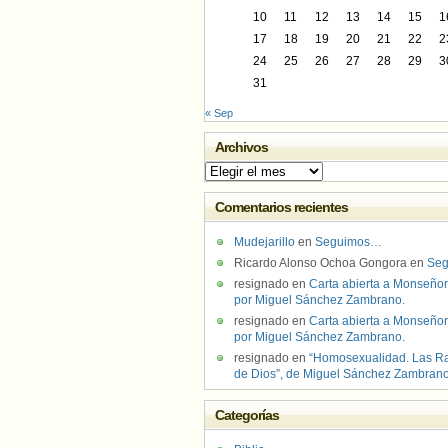
10
11
12
13
14
15
1
17
18
19
20
21
22
2
24
25
26
27
28
29
3
31
« Sep
Archivos
Archivos
Comentarios recientes
Mudejarillo
en
Seguimos…
Ricardo Alonso Ochoa Gongora
en
Se
resignado
en
Carta abierta a Monseñor
por Miguel Sánchez Zambrano.
resignado
en
Carta abierta a Monseñor
por Miguel Sánchez Zambrano.
resignado
en
“Homosexualidad. Las R
de Dios”, de Miguel Sánchez Zambran
Categorías