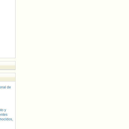
sonal de
to y
entes
nocidos,