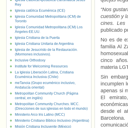
Iglesia Católica Apostólica Carismática Jesús
Rey
“Nos gustar
Iglesia católica Ecuménica (ICE)
cuestión y l
Iglesia Comunidad Metropolitana (ICM) de
Toronto
cines. Les
Iglesia Comunidad Metropolitana (ICM) Los
publicado po
Ángeles-EE.UU.
Iglesia Cristiana de la Puerta
No es de ex
Iglesia Cristiana Unitaria de Argentina
familia Al 
Iglesia de Jesucristo de la Restauración.
homosexuale
(Mormones inclusivos).
cinco años
Inclusive Orthodoxy
Institute for Welcoming Resources
materia LGT
La Iglesia Liberación Latina, Cristiana
Sin embarg
Ecuménica Inclusiva (Chile)
meTanoia (Grupo ecuménico inclusivo,
incumplen l
Andalucía oriental)
apenas si m
Metropolitan Community Church (Página
El emirato
central, en inglés)
económicas 
Metropolitan Community Churches. MCC.
(Direcciones de sus iglesias en todo el mundo)
desde el a
Ministerio Arco Iris Latino (MCC)
Barcelona.
Ministerio Cristiano Bíblico Inclusivo (Argentina)
comunicació
Misión Cristiana Incluyente (México)