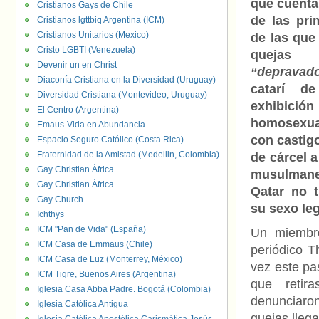
que cuenta 
Cristianos Gays de Chile
de las pri
Cristianos lgttbiq Argentina (ICM)
Cristianos Unitarios (Mexico)
de las que
Cristo LGBTI (Venezuela)
quejas
Devenir un en Christ
“depravad
Diaconía Cristiana en la Diversidad (Uruguay)
catarí d
Diversidad Cristiana (Montevideo, Uruguay)
exhibic
El Centro (Argentina)
homosexua
Emaus-Vida en Abundancia
con castig
Espacio Seguro Católico (Costa Rica)
Fraternidad de la Amistad (Medellin, Colombia)
de cárcel a
Gay Christian África
musulmane
Gay Christian África
Qatar no 
Gay Church
su sexo le
Ichthys
ICM "Pan de Vida" (España)
Un miembro
ICM Casa de Emmaus (Chile)
periódico 
ICM Casa de Luz (Monterrey, México)
vez este pa
ICM Tigre, Buenos Aires (Argentina)
que retir
Iglesia Casa Abba Padre. Bogotá (Colombia)
denunciaron
Iglesia Católica Antigua
quejas lleg