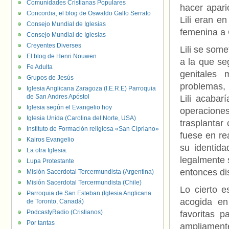
Comunidades Cristianas Populares
hacer apari
Concordia, el blog de Oswaldo Gallo Serrato
Lili eran e
Consejo Mundial de Iglesias
femenina a
Consejo Mundial de Iglesias
Creyentes Diverses
Lili se som
El blog de Henri Nouwen
a la que se
Fe Adulta
genitales 
Grupos de Jesús
problemas, 
Iglesia Anglicana Zaragoza (I.E.R.E) Parroquia
de San Andres Apóstol
Lili acabar
Iglesia según el Evangelio hoy
operaciones
Iglesia Unida (Carolina del Norte, USA)
trasplantar
Instituto de Formación religiosa «San Cipriano»
fuese en re
Kairos Evangelio
su identid
La otra Iglesia.
legalmente 
Lupa Protestante
entonces di
Misión Sacerdotal Tercermundista (Argentina)
Misión Sacerdotal Tercermundista (Chile)
Lo cierto 
Parroquia de San Esteban (Iglesia Anglicana
acogida en
de Toronto, Canadá)
PodcastyRadio (Cristianos)
favoritas p
Por tantas
ampliament