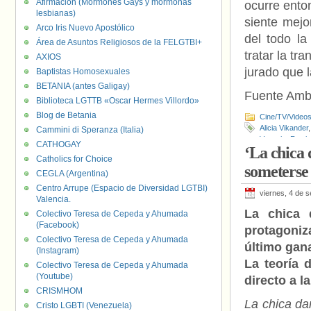
Afirmación (Mormones Gays y mormonas
ocurre ento
lesbianas)
siente mejo
Arco Iris Nuevo Apostólico
del todo l
Área de Asuntos Religiosos de la FELGTBI+
tratar la tr
AXIOS
jurado que 
Baptistas Homosexuales
BETANIA (antes Galigay)
Fuente Amb
Biblioteca LGTTB «Oscar Hermes Villordo»
Blog de Betania
Cine/TV/Video
Alicia Vikander
Cammini di Speranza (Italia)
Venecia
,
Festiv
CATHOGAY
‘La chica 
Hallström
,
Lili 
Catholics for Choice
Transexualida
someterse 
CEGLA (Argentina)
Centro Arrupe (Espacio de Diversidad LGTBI)
viernes, 4 de 
Valencia.
La chica 
Colectivo Teresa de Cepeda y Ahumada
(Facebook)
protagoni
Colectivo Teresa de Cepeda y Ahumada
último gan
(Instagram)
La teoría 
Colectivo Teresa de Cepeda y Ahumada
(Youtube)
directo a la
CRISMHOM
La chica d
Cristo LGBTI (Venezuela)