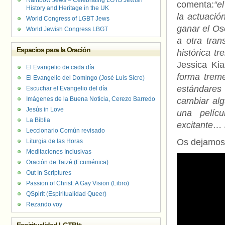
Rainbow Jews – Celebrating LGTB Jewish
comenta:
“e
History and Heritage in the UK
la actuació
World Congress of LGBT Jews
ganar el Os
World Jewish Congress LBGT
a otra tran
Espacios para la Oración
histórica t
Jessica Ki
El Evangelio de cada día
forma treme
El Evangelio del Domingo (José Luis Sicre)
estándares
Escuchar el Evangelio del día
Imágenes de la Buena Noticia, Cerezo Barredo
cambiar alg
Jesús in Love
una pelícu
La Biblia
excitante… n
Leccionario Común revisado
Os dejamos c
Liturgia de las Horas
Meditaciones Inclusivas
Oración de Taizé (Ecuménica)
Out In Scriptures
Passion of Christ: A Gay Vision (Libro)
QSpirit (Espiritualidad Queer)
Rezando voy