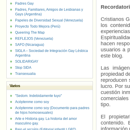
Padres Gay
Recordator
Padres, Familiares, Amigos de Lesbianas y
Gays (Argentina)
Cristianos G
Papeles de Diversidad Sexual (Venezuela)
los contenid
Proyecto Todo Mejora (Perú)
experienci
Queering The Map
Espiritualid
REFLEJOS (Venezuela)
hacen respo
SAFO (Nicaragua)
usuarios a p
SIGLA – Sociedad de Integración Gay Lésbica
este blog.
Argentina
SOLIDARIGAY
Las imágene
Stop SIDA
propiedad de
Transexualia
reproducen s
Varios
lucro. Por s
cuestión inm
"Sedom. Indebidamente tuyo"
comerciales 
Acéptenme como soy
tipo.
Acéptenme como soy (Documento para padres
de hijos homosexuales)
El propieta
Arte e Historia gay. La historia del amor
contenido. 
masculino gay.
información 
Bajo el arcoíris (Editorial infantil LGBT).