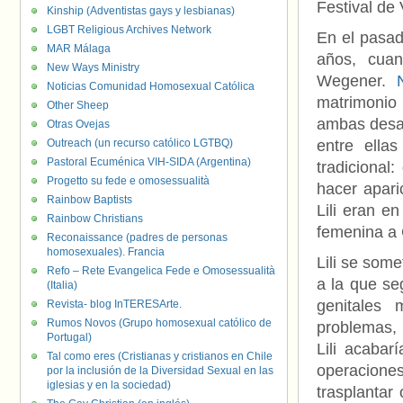
Festival de
Kinship (Adventistas gays y lesbianas)
LGBT Religious Archives Network
En el pasad
MAR Málaga
años, cuan
New Ways Ministry
Wegener.
Noticias Comunidad Homosexual Católica
matrimonio
Other Sheep
ambas desar
Otras Ovejas
Outreach (un recurso católico LGTBQ)
entre ella
Pastoral Ecuménica VIH-SIDA (Argentina)
tradicional
Progetto su fede e omosessualità
hacer apari
Rainbow Baptists
Lili eran e
Rainbow Christians
femenina a 
Reconaissance (padres de personas
homosexuales). Francia
Lili se som
Refo – Rete Evangelica Fede e Omosessualità
a la que se
(Italia)
genitales 
Revista- blog InTERESArte.
Rumos Novos (Grupo homosexual católico de
problemas, 
Portugal)
Lili acabar
Tal como eres (Cristianas y cristianos en Chile
operaciones
por la inclusión de la Diversidad Sexual en las
iglesias y en la sociedad)
trasplantar