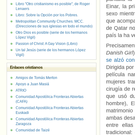
Libro "Otro cristianismo es posible", de Roger
Einar, la 
Lenaers
sexo mientr
Libro: Sobre la Opción por los Pobres.
que acompañ
Metropolitan Community Churches. MCC.
(Direcciones de sus iglesias en todo el mundo)
de Qatar no
Otro Dios es posible (serie de los hermanos
país la ha v
López Vigil)
Passion of Christ: A Gay Vision (Libro)
Precisamen
Un tal Jesús (serie de los hermanos López
Danish Girl
Vigil)
se alzó co
Dirigida po
Enlaces cristianos
película na
Amigos de Tomás Merton
mujeres tr
Apoyo a Juan Masiá
cirugía de 
ATRIO
que usó du
Comunidad Apostólica Fronteras Abiertas
(CAFA)
hombre), E
Comunidad Apostólica Fronteras Abiertas
matrimonio
Euskadi
ambas desar
Comunidad Apostólica Fronteras Abiertas
Zaragoza
entre ella
Comunidad de Taizé
tradicional