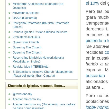
el 10%
del 
Misioneros Anglicanos Legionarios de
Jesucristo
Pero las b
Movimiento Arco Iris
(para mucho
OASIS (California)
Campeonato
Peregrino Reformado (Bautista Reformada
Bíblica)
derechos L
Primera Iglesia Cristiana Bíblica Inclusiva
entonces m
Protestants Inclusius
pidiendo a 
Queer Spirit Church
“se abstuvi
Queering The Church
recibidas
co
Queering The Church
en la cuest
Reconciling Ministries Network (Iglesia
Metodista, en inglés)
herido a u
Revista- blog InTERESArte.
expresó. M
St Sebastians Inclusive Church (Maspalomas
buscarían
.Playa del Inglés. Gran Canaria)
aficionado
Directorio de Iglesias, recursos, libros....
palabra…
@reverendally
Pero no es 
Acéptenme como soy
poblacione
Acéptenme como soy (Documento para padres
lobby homos
de hijos homosexuales)