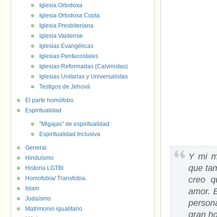
Iglesia Ortodoxa
Iglesia Ortodoxa Copta
Iglesia Presbiteriana
Iglesia Valdense
Iglesias Evangélicas
Iglesias Pentecostales
Iglesias Reformadas (Calvinistas)
Iglesias Unitarias y Universalistas
Testigos de Jehová
El parte homófobo
Espiritualidad
"Migajas" de espiritualidad
Espiritualidad Inclusiva
General
Y mi m
Hinduísmo
que ta
Historia LGTBI
Homofobia/ Transfobia.
creo q
Islam
amor. 
Judaísmo
person
Matrimonio igualitario
gran ho