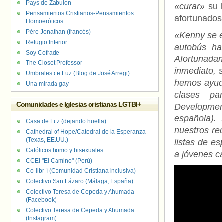
Pays de Zabulon
«curar»
su 
Pensamientos Cristianos-Pensamientos
afortunados
Homoeróticos
Père Jonathan (francés)
«Kenny se en
Refugio Interior
autobús ha
Soy Cofrade
Afortunada
The Closet Professor
inmediato, 
Umbrales de Luz (Blog de José Arregi)
hemos ayuda
Una mirada gay
clases p
Comunidades e Iglesias cristianas LGTBI+
Developmen
española).
Casa de Luz (dejando huella)
nuestros re
Cathedral of Hope/Catedral de la Esperanza
(Texas, EE.UU.)
listas de e
Católicos homo y bisexuales
a jóvenes c
CCEI "El Camino" (Perú)
Co-libr-í (Comunidad Cristiana inclusiva)
Colectivo San Lázaro (Málaga, España)
Colectivo Teresa de Cepeda y Ahumada
(Facebook)
Colectivo Teresa de Cepeda y Ahumada
(Instagram)