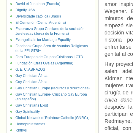
amor inspir
David et Jonathan (Francia)
Dignity USA
Wegener. 
Diversidade católica (Brasil)
minutos d
El Centurión (Centu, Argentina)
empezó sie
Esperanza Grupo Cristiano de la sociación
decisión vi
Jerelesgay (Jerez de la Frontera)
historia 
Evangelicals for Marriage Equality
Facebook Grupo Área de Asuntos Religiosos
enfrentars
de la FELGTBI+
genital al co
Foro Europeo de Grupos Cristianos LGTB
Fundación Otras Ovejas (Argentina)
Hay proyect
G. E. C. ABRAZOS
salen ad
Gay Christian África
Kidman inter
Gay Christian África
mujeres tr
Gay Christian Europe (recursos y direcciones)
cirugía de 
Gay Christian Europe- Cristiano Gay Europa
chica dane
(en español)
Gay Christians Exist
después la
Gay Spirituality
participan 
Global Network of Rainbow Catholic (GNRC),
Redmayne, 
Homoprotestantes
oficial, c
Ichthys