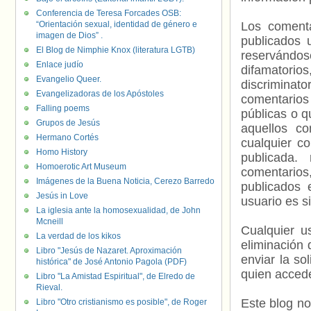
Conferencia de Teresa Forcades OSB:
“Orientación sexual, identidad de género e
Los comenta
imagen de Dios” .
publicados 
El Blog de Nimphie Knox (literatura LGTB)
reservándos
Enlace judío
difamatorio
Evangelio Queer.
discriminat
Evangelizadoras de los Apóstoles
comentarios
Falling poems
públicas o 
Grupos de Jesús
aquellos c
Hermano Cortés
cualquier c
Homo History
publicada.
Homoerotic Art Museum
comentarios,
Imágenes de la Buena Noticia, Cerezo Barredo
publicados 
Jesús in Love
usuario es s
La iglesia ante la homosexualidad, de John
Mcneill
Cualquier us
La verdad de los kikos
eliminación 
Libro "Jesús de Nazaret. Aproximación
enviar la so
histórica" de José Antonio Pagola (PDF)
quien accede
Libro "La Amistad Espiritual", de Elredo de
Rieval.
Este blog no
Libro "Otro cristianismo es posible", de Roger