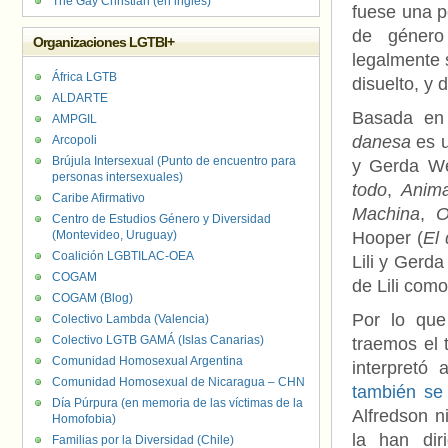
The Gay Christian (en inglés)
fuese una p
de género
Organizaciones LGTBI+
legalmente 
África LGTB
disuelto, y
ALDARTE
Basada en 
AMPGIL
danesa
es u
Arcopoli
Brújula Intersexual (Punto de encuentro para
y Gerda We
personas intersexuales)
todo
,
Anima
Caribe Afirmativo
Machina
,
O
Centro de Estudios Género y Diversidad
(Montevideo, Uruguay)
Hooper (
El 
Coalición LGBTILAC-OEA
Lili y Gerd
COGAM
de Lili como
COGAM (Blog)
Por lo que
Colectivo Lambda (Valencia)
Colectivo LGTB GAMÁ (Islas Canarias)
traemos el t
Comunidad Homosexual Argentina
interpretó
Comunidad Homosexual de Nicaragua – CHN
también se
Día Púrpura (en memoria de las víctimas de la
Alfredson n
Homofobia)
la han dir
Familias por la Diversidad (Chile)