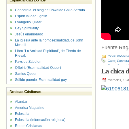
Espiritualidad LGTBI+
Concordia, el blog de Oswaldo Gallo Serrato
Espiritualidad Lgbtih
Evangelio Queer.
Gay Spirituality
Jesús enamorado
La iglesia ante la homosexualidad, de John
Mcneill
Fuente Ra
Libro "La Amistad Espiritual", de Elredo de
Rieval.
Cine/TV/Video
Catar
,
Censura
Pays de Zabulon
Grupo Prisa
,
H
QSpirit (Espiritualidad Queer)
La chica 
Airways
,
Queer
Santos Queer
Sólido puente. Espiritualidad gay
miércoles, 16 
Noticias Cristianas
Alandar
América Magazine
Eclesalia
Eclesalia (información religiosa)
Redes Cristianas