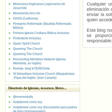
Cualquier us
Misioneros Anglicanos Legionarios de
Jesucristo
eliminación 
Movimiento Arco Iris
enviar la so
OASIS (California)
quien accede
Peregrino Reformado (Bautista Reformada
Bíblica)
Este blog no
Primera Iglesia Cristiana Bíblica Inclusiva
se proporc
Protestants Inclusius
responsable
Queer Spirit Church
Queering The Church
Queering The Church
Reconciling Ministries Network (Iglesia
Metodista, en inglés)
Revista- blog InTERESArte.
St Sebastians Inclusive Church (Maspalomas
.Playa del Inglés. Gran Canaria)
Directorio de Iglesias, recursos, libros....
@reverendally
Acéptenme como soy
Acéptenme como soy (Documento para padres
de hijos homosexuales)