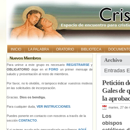
INICIO
LA PALABRA
ORATORIO
BIBLIOTECA
DOCUMENT
Nuevos Miembros
Archivo
Para unirse a este grupo es necesario
REGISTRARSE
y
OBLIGATORIO
dejar en el
FORO
un primer mensaje de
Entradas E
saludo y presentación al resto de miembros.
Petición d
Por favor, no lo olvidéis, ni tampoco indicar vuestros motivos
en las solicitudes de incorporación.
Gales de q
la aprobac
Gracias.
Dios os bendiga.
Para cualquier duda,
VER INSTRUCCIONES
.
martes, 27 de
Los
Puedes ponerte en contacto con nosotros a través de la
sección
CONTACTO
.
obispos
Y si quieres ayuda más personalizada escríbenos
AQUÍ