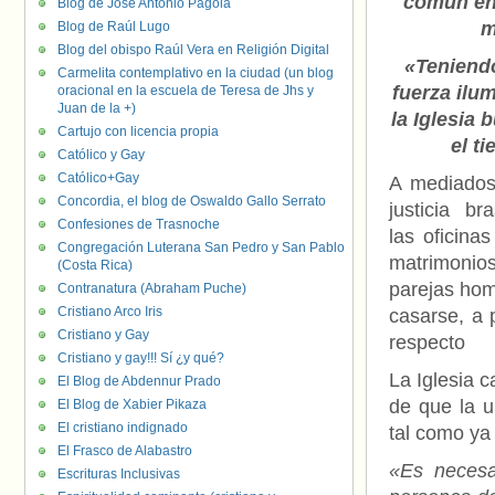
común ent
Blog de José Antonio Pagola
m
Blog de Raúl Lugo
Blog del obispo Raúl Vera en Religión Digital
«Teniend
Carmelita contemplativo en la ciudad (un blog
fuerza ilu
oracional en la escuela de Teresa de Jhs y
Juan de la +)
la Iglesia
Cartujo con licencia propia
el t
Católico y Gay
Católico+Gay
A mediados
Concordia, el blog de Oswaldo Gallo Serrato
justicia b
Confesiones de Trasnoche
las oficina
Congregación Luterana San Pedro y San Pablo
matrimonio
(Costa Rica)
parejas ho
Contranatura (Abraham Puche)
Cristiano Arco Iris
casarse, a 
Cristiano y Gay
respecto
Cristiano y gay!!! Sí ¿y qué?
La Iglesia c
El Blog de Abdennur Prado
de que la u
El Blog de Xabier Pikaza
El cristiano indignado
tal como ya
El Frasco de Alabastro
«Es necesa
Escrituras Inclusivas