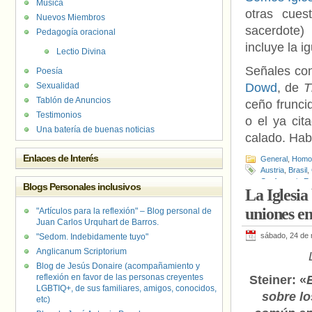
Música
otras cues
Nuevos Miembros
sacerdote)
Pedagogía oracional
incluye la 
Lectio Divina
Señales con
Poesía
Sexualidad
Dowd
, de
T
Tablón de Anuncios
ceño frunci
Testimonios
o el ya ci
Una batería de buenas noticias
calado. Hab
Enlaces de Interés
General
,
Homof
Austria
,
Brasil
,
Conferencia Ep
Blogs Personales inclusivos
La Iglesia
Maureen Dowd
uniones e
"Artículos para la reflexión" – Blog personal de
Juan Carlos Urquhart de Barros.
sábado, 24 de
"Sedom. Indebidamente tuyo"
Anglicanum Scriptorium
Blog de Jesús Donaire (acompañamiento y
reflexión en favor de las personas creyentes
Steiner: «
LGBTIQ+, de sus familiares, amigos, conocidos,
sobre lo
etc)