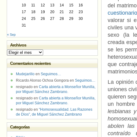
del matrimon
10
11
12
13
14
15
16
17
18
19
20
21
22
23
cuestionar
24
25
26
27
28
29
30
valorar si 
31
civiles una
sexo (la l
« Sep
creada espe
Archivos
se les perm
Archivos
heterosexua
Comentarios recientes
que contraj
matrimonios
Mudejarillo
en
Seguimos…
Ricardo Alonso Ochoa Gongora
en
Seguimos…
La opinión 
resignado
en
Carta abierta a Monseñor Munilla,
uniones civ
por Miguel Sánchez Zambrano.
quieren seg
resignado
en
Carta abierta a Monseñor Munilla,
por Miguel Sánchez Zambrano.
un hombre 
resignado
en
“Homosexualidad. Las Razones
lesbianas y
de Dios”, de Miguel Sánchez Zambrano
homosexual
abolen las
Categorías
contraído 