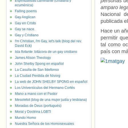
personas de
Espiritualidad caminante (cristiana y
ecuménica)
amparo lega
Falling poems
Nacional d
Gay Anglican
publicada el
Gay en Cristo
Gay se nace.
Hace un año,
Gay y Cristiano
permitir qu
I'm Christian, I'm Gay, let's talk (blog del rev.
tal como oc
David Eck)
país con má
Isla flotante: bitácora de un gay cristiano
James Alison Theology
John Shelby Spong en español
La Casulla de San Ildefonso
La Ciudad Perdida de Nivorg
La web de JOHN SHELBY SPONG en español
Los Universículos del Hermano Cortés
Mano a mano con el Pastor
Mesoletot (blog de una mujer judía y lesbiana)
Moradas de Deus (portugués)
Moral y Doctrina LGBTI
Mundo Homo
Nuestra Señora de los Homosexuales