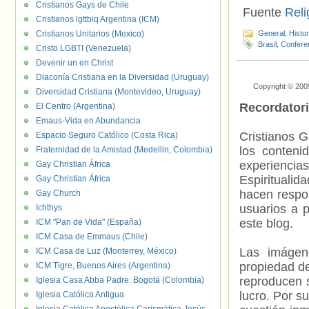
Cristianos Gays de Chile
Fuente
Reli
Cristianos lgttbiq Argentina (ICM)
Cristianos Unitarios (Mexico)
General
,
Histo
Brasil
,
Conferen
Cristo LGBTI (Venezuela)
Devenir un en Christ
Diaconía Cristiana en la Diversidad (Uruguay)
Copyright © 200
Diversidad Cristiana (Montevideo, Uruguay)
Recordator
El Centro (Argentina)
Emaus-Vida en Abundancia
Cristianos G
Espacio Seguro Católico (Costa Rica)
los contenid
Fraternidad de la Amistad (Medellin, Colombia)
experienci
Gay Christian África
Espiritualid
Gay Christian África
hacen respo
Gay Church
usuarios a p
Ichthys
este blog.
ICM "Pan de Vida" (España)
ICM Casa de Emmaus (Chile)
Las imágene
ICM Casa de Luz (Monterrey, México)
propiedad de
ICM Tigre, Buenos Aires (Argentina)
reproducen s
Iglesia Casa Abba Padre. Bogotá (Colombia)
lucro. Por s
Iglesia Católica Antigua