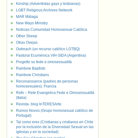
Kinship (Adventistas gays y lesbianas)
LGBT Religious Archives Network
MAR Málaga
New Ways Ministry
Noticias Comunidad Homosexual Católica
Other Sheep
Otras Ovejas
Outreach (un recurso católico LGTBQ)
Pastoral Ecuménica VIH-SIDA (Argentina)
Progetto su fede e omosessualità
Rainbow Baptists
Rainbow Christians
Reconaissance (padres de personas
homosexuales). Francia
Refo – Rete Evangelica Fede e Omosessualità
(Italia)
Revista- blog InTERESArte.
Rumos Novos (Grupo homosexual católico de
Portugal)
Tal como eres (Cristianas y cristianos en Chile
por la inclusión de la Diversidad Sexual en las
iglesias y en la sociedad)