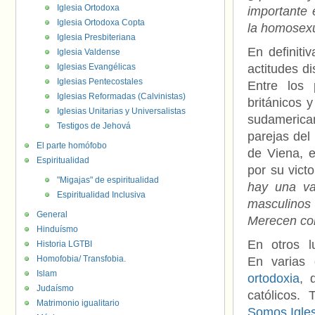
Iglesia Ortodoxa
importante 
Iglesia Ortodoxa Copta
la homosexu
Iglesia Presbiteriana
En definiti
Iglesia Valdense
Iglesias Evangélicas
actitudes di
Iglesias Pentecostales
Entre los 
Iglesias Reformadas (Calvinistas)
británicos y
Iglesias Unitarias y Universalistas
sudameric
Testigos de Jehová
parejas del
El parte homófobo
de Viena, 
Espiritualidad
por su victo
"Migajas" de espiritualidad
hay una va
Espiritualidad Inclusiva
masculinos
General
Merecen co
Hinduísmo
En otros l
Historia LGTBI
Homofobia/ Transfobia.
En varias 
Islam
ortodoxia
, 
Judaísmo
católicos.
Matrimonio igualitario
Somos Igles