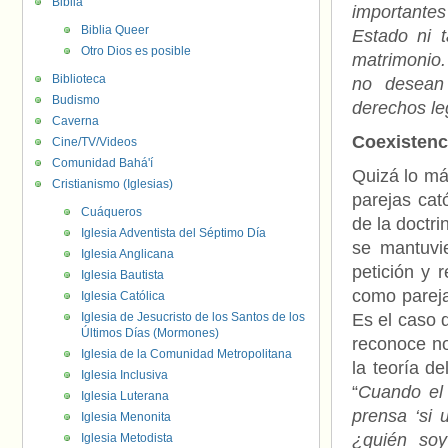
Biblia
importantes
Biblia Queer
Estado ni t
Otro Dios es posible
matrimonio.
Biblioteca
no desean ‘
Budismo
derechos le
Caverna
Coexistenc
Cine/TV/Videos
Comunidad Bahá'í
Quizá lo má
Cristianismo (Iglesias)
parejas cat
Cuáqueros
de la doctr
Iglesia Adventista del Séptimo Día
se mantuvi
Iglesia Anglicana
petición y 
Iglesia Bautista
como pareja
Iglesia Católica
Iglesia de Jesucristo de los Santos de los
Es el caso 
Últimos Días (Mormones)
reconoce no
Iglesia de la Comunidad Metropolitana
la teoría de
Iglesia Inclusiva
“
Cuando el
Iglesia Luterana
prensa ‘si 
Iglesia Menonita
¿quién soy
Iglesia Metodista