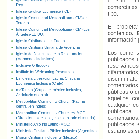
cuestión inm
Iglesia Católica Apostólica Carismática Jesús
Rey
comerciales 
Iglesia católica Ecuménica (ICE)
tipo.
Iglesia Comunidad Metropolitana (ICM) de
Toronto
El propieta
Iglesia Comunidad Metropolitana (ICM) Los
contenido. 
Ángeles-EE.UU.
información 
Iglesia Cristiana de la Puerta
Iglesia Cristiana Unitaria de Argentina
Los comenta
Iglesia de Jesucristo de la Restauración.
publicados 
(Mormones inclusivos).
reservándos
Inclusive Orthodoxy
difamatorio
Institute for Welcoming Resources
discriminat
La Iglesia Liberación Latina, Cristiana
Ecuménica Inclusiva (Chile)
comentarios
meTanoia (Grupo ecuménico inclusivo,
públicas o 
Andalucía oriental)
aquellos c
Metropolitan Community Church (Página
cualquier c
central, en inglés)
publicada.
Metropolitan Community Churches. MCC.
comentarios,
(Direcciones de sus iglesias en todo el mundo)
publicados 
Ministerio Arco Iris Latino (MCC)
usuario es s
Ministerio Cristiano Bíblico Inclusivo (Argentina)
Misión Cristiana Incluyente (México)