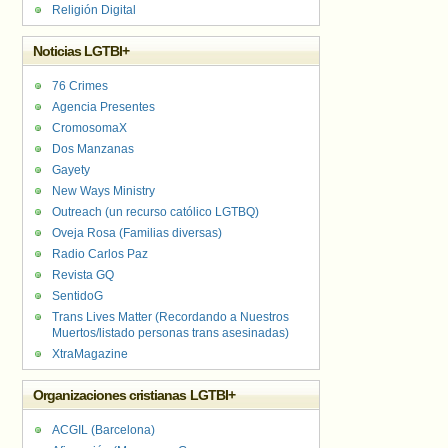
Religión Digital
Noticias LGTBI+
76 Crimes
Agencia Presentes
CromosomaX
Dos Manzanas
Gayety
New Ways Ministry
Outreach (un recurso católico LGTBQ)
Oveja Rosa (Familias diversas)
Radio Carlos Paz
Revista GQ
SentidoG
Trans Lives Matter (Recordando a Nuestros
Muertos/listado personas trans asesinadas)
XtraMagazine
Organizaciones cristianas LGTBI+
ACGIL (Barcelona)