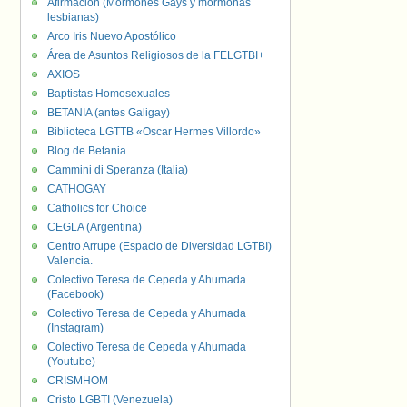
Afirmación (Mormones Gays y mormonas
lesbianas)
Arco Iris Nuevo Apostólico
Área de Asuntos Religiosos de la FELGTBI+
AXIOS
Baptistas Homosexuales
BETANIA (antes Galigay)
Biblioteca LGTTB «Oscar Hermes Villordo»
Blog de Betania
Cammini di Speranza (Italia)
CATHOGAY
Catholics for Choice
CEGLA (Argentina)
Centro Arrupe (Espacio de Diversidad LGTBI)
Valencia.
Colectivo Teresa de Cepeda y Ahumada
(Facebook)
Colectivo Teresa de Cepeda y Ahumada
(Instagram)
Colectivo Teresa de Cepeda y Ahumada
(Youtube)
CRISMHOM
Cristo LGBTI (Venezuela)