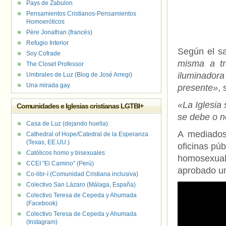
Pays de Zabulon
Pensamientos Cristianos-Pensamientos
Homoeróticos
Père Jonathan (francés)
Refugio Interior
Según el sa
Soy Cofrade
misma a tr
The Closet Professor
iluminadora
Umbrales de Luz (Blog de José Arregi)
Una mirada gay
presente»
, 
«La Iglesia 
Comunidades e Iglesias cristianas LGTBI+
se debe o n
Casa de Luz (dejando huella)
A mediados
Cathedral of Hope/Catedral de la Esperanza
(Texas, EE.UU.)
oficinas pú
Católicos homo y bisexuales
homosexual
CCEI "El Camino" (Perú)
aprobado un
Co-libr-í (Comunidad Cristiana inclusiva)
Colectivo San Lázaro (Málaga, España)
Colectivo Teresa de Cepeda y Ahumada
(Facebook)
Colectivo Teresa de Cepeda y Ahumada
(Instagram)