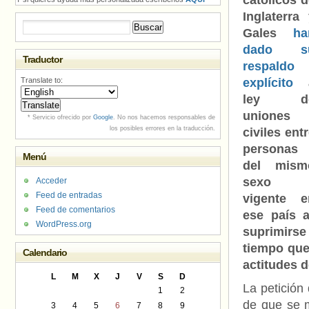
católicos 
Inglaterra
Buscar:
Gales
ha
dado s
Traductor
respaldo
Translate to:
explícito
ley d
uniones
* Servicio ofrecido por
Google
. No nos hacemos responsables de
los posibles errores en la traducción.
civiles ent
personas
Menú
del mism
sexo
Acceder
Feed de entradas
vigente e
Feed de comentarios
ese país a
WordPress.org
suprimirse
tiempo que
Calendario
actitudes d
L
M
X
J
V
S
D
La petición
1
2
de que se m
3
4
5
6
7
8
9