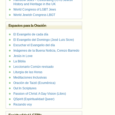
Rainbow Jews – Celebrating LGTB Jewish
History and Heritage in the UK
World Congress of LGBT Jews
World Jewish Congress LBGT
Espacios para la Oración
El Evangelio de cada día
El Evangelio del Domingo (José Luis Sicre)
Escuchar el Evangelio del día
Imágenes de la Buena Noticia, Cerezo Barredo
Jesús in Love
La Biblia
Leccionario Común revisado
Liturgia de las Horas
Meditaciones Inclusivas
Oración de Taizé (Ecuménica)
Out In Scriptures
Passion of Christ: A Gay Vision (Libro)
QSpirit (Espiritualidad Queer)
Rezando voy