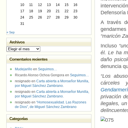
10
11
12
13
14
15
16
intervenci
17
18
19
20
21
22
23
Defensoría 
24
25
26
27
28
29
30
A través d
31
gendarmes 
« Sep
“maricón Za
Archivos
Incluso
“uno
Archivos
él. Le ha m
daño psicol
Comentarios recientes
denuncia que
Mudejarillo
en
Seguimos…
Ricardo Alonso Ochoa Gongora
en
Seguimos…
“Los abuso
resignado
en
Carta abierta a Monseñor Munilla,
cárceles 
por Miguel Sánchez Zambrano.
Gendarmer
resignado
en
Carta abierta a Monseñor Munilla,
privación d
por Miguel Sánchez Zambrano.
resignado
en
“Homosexualidad. Las Razones
ilegales, u
de Dios”, de Miguel Sánchez Zambrano
delincuente
Categorías