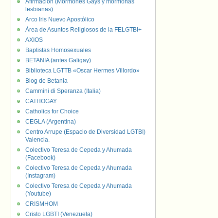
Afirmación (Mormones Gays y mormonas
lesbianas)
Arco Iris Nuevo Apostólico
Área de Asuntos Religiosos de la FELGTBI+
AXIOS
Baptistas Homosexuales
BETANIA (antes Galigay)
Biblioteca LGTTB «Oscar Hermes Villordo»
Blog de Betania
Cammini di Speranza (Italia)
CATHOGAY
Catholics for Choice
CEGLA (Argentina)
Centro Arrupe (Espacio de Diversidad LGTBI)
Valencia.
Colectivo Teresa de Cepeda y Ahumada
(Facebook)
Colectivo Teresa de Cepeda y Ahumada
(Instagram)
Colectivo Teresa de Cepeda y Ahumada
(Youtube)
CRISMHOM
Cristo LGBTI (Venezuela)