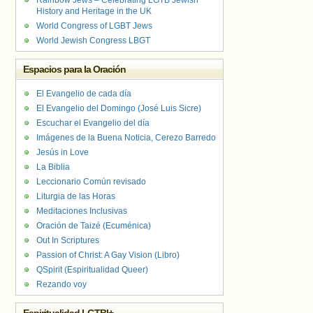
Rainbow Jews – Celebrating LGTB Jewish
History and Heritage in the UK
World Congress of LGBT Jews
World Jewish Congress LBGT
Espacios para la Oración
El Evangelio de cada día
El Evangelio del Domingo (José Luis Sicre)
Escuchar el Evangelio del día
Imágenes de la Buena Noticia, Cerezo Barredo
Jesús in Love
La Biblia
Leccionario Común revisado
Liturgia de las Horas
Meditaciones Inclusivas
Oración de Taizé (Ecuménica)
Out In Scriptures
Passion of Christ: A Gay Vision (Libro)
QSpirit (Espiritualidad Queer)
Rezando voy