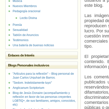
usuarios a p
Música
este blog.
Nuevos Miembros
Pedagogía oracional
Las imágene
Lectio Divina
propiedad de
Poesía
reproducen s
Sexualidad
lucro. Por s
Tablón de Anuncios
cuestión inm
Testimonios
comerciales 
Una batería de buenas noticias
tipo.
Enlaces de Interés
El propieta
contenido. 
Blogs Personales inclusivos
información 
"Artículos para la reflexión" – Blog personal de
Los comenta
Juan Carlos Urquhart de Barros.
publicados 
"Sedom. Indebidamente tuyo"
reservándos
Anglicanum Scriptorium
difamatorio
Blog de Jesús Donaire (acompañamiento y
discriminat
reflexión en favor de las personas creyentes
LGBTIQ+, de sus familiares, amigos, conocidos,
comentarios
etc)
públicas o 