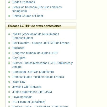
Redes Cristianas
Servicios Koinonia (Recursos bíblicos-
teológicos)
United Church of Christ
Enlaces LGTBI+ de otras confesiones
AMHO ( Asociación de Musulmanes
Homosexuales)
Beit Haverim – Groupe Juif LGTB de France
BuHozen
Congreso Mundial de Judíos LGBT
Gay Spirit
Guimel | Judíos Mexicanos LGTB, Familiares y
Amigos
Hamakom LGBTQI+ (Judaísmo)
Homosexuales musulmanes de Francia
Islam Gay
Jewish LGBT Network
Judíos argentinos GLBT (JAG)
Lovejihadspain
NCI Emanuel (Judaísmo)