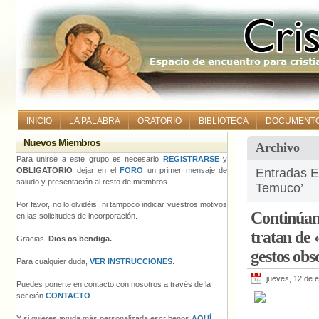
INICIO
LA PALABRA
ORATORIO
BIBLIOTECA
DOCUMENT
Nuevos Miembros
Archivo
Para unirse a este grupo es necesario
REGISTRARSE
y
OBLIGATORIO
dejar en el
FORO
un primer mensaje de
Entradas E
saludo y presentación al resto de miembros.
Temuco’
Por favor, no lo olvidéis, ni tampoco indicar vuestros motivos
Continúan
en las solicitudes de incorporación.
tratan de
Gracias.
Dios os bendiga.
gestos obs
Para cualquier duda,
VER INSTRUCCIONES
.
jueves, 12 de 
Puedes ponerte en contacto con nosotros a través de la
sección
CONTACTO
.
Y si quieres ayuda más personalizada escríbenos
AQUÍ