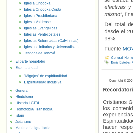
se estaba 
Iglesia Ortodoxa
efectivas y
Iglesia Ortodoxa Copta
mismo”,
fina
Iglesia Presbiteriana
Iglesia Valdense
Del total 
Iglesias Evangélicas
desde el 20
Iglesias Pentecostales
98%.
Iglesias Reformadas (Calvinistas)
Iglesias Unitarias y Universalistas
Fuente
MOV
Testigos de Jehová
General
,
Homof
El parte homófobo
Boris Esteban C
Gendarmería d
Espiritualidad
"Migajas" de espiritualidad
Copyright © 200
Espiritualidad Inclusiva
Recordator
General
Hinduísmo
Cristianos G
Historia LGTBI
los contenid
Homofobia/ Transfobia.
experienci
Islam
Espiritualid
Judaísmo
hacen respo
Matrimonio igualitario