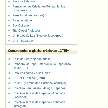
Pays de Zabulon
Pensamientos Cristianos-Pensamientos
Homoeróticos
Père Jonathan (francés)
Refugio Interior
Soy Cofrade
The Closet Professor
Umbrales de Luz (Blog de José Arregi)
Una mirada gay
Comunidades e Iglesias cristianas LGTBI+
Casa de Luz (dejando huella)
Cathedral of Hope/Catedral de la Esperanza
(Texas, EE.UU.)
Católicos homo y bisexuales
CCEI "El Camino" (Perú)
Co-libr-í (Comunidad Cristiana inclusiva)
Colectivo San Lázaro (Málaga, España)
Colectivo Teresa de Cepeda y Ahumada
(Facebook)
Colectivo Teresa de Cepeda y Ahumada
(Instagram)