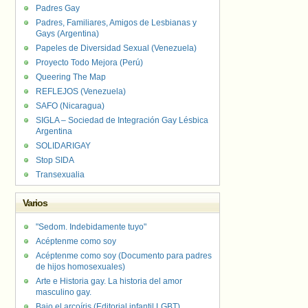
Padres Gay
Padres, Familiares, Amigos de Lesbianas y
Gays (Argentina)
Papeles de Diversidad Sexual (Venezuela)
Proyecto Todo Mejora (Perú)
Queering The Map
REFLEJOS (Venezuela)
SAFO (Nicaragua)
SIGLA – Sociedad de Integración Gay Lésbica
Argentina
SOLIDARIGAY
Stop SIDA
Transexualia
Varios
"Sedom. Indebidamente tuyo"
Acéptenme como soy
Acéptenme como soy (Documento para padres
de hijos homosexuales)
Arte e Historia gay. La historia del amor
masculino gay.
Bajo el arcoíris (Editorial infantil LGBT).