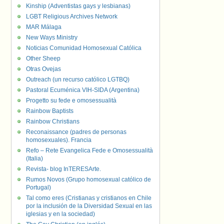
Kinship (Adventistas gays y lesbianas)
LGBT Religious Archives Network
MAR Málaga
New Ways Ministry
Noticias Comunidad Homosexual Católica
Other Sheep
Otras Ovejas
Outreach (un recurso católico LGTBQ)
Pastoral Ecuménica VIH-SIDA (Argentina)
Progetto su fede e omosessualità
Rainbow Baptists
Rainbow Christians
Reconaissance (padres de personas
homosexuales). Francia
Refo – Rete Evangelica Fede e Omosessualità
(Italia)
Revista- blog InTERESArte.
Rumos Novos (Grupo homosexual católico de
Portugal)
Tal como eres (Cristianas y cristianos en Chile
por la inclusión de la Diversidad Sexual en las
iglesias y en la sociedad)