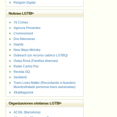
Religión Digital
Noticias LGTBI+
76 Crimes
Agencia Presentes
CromosomaX
Dos Manzanas
Gayety
New Ways Ministry
Outreach (un recurso católico LGTBQ)
Oveja Rosa (Familias diversas)
Radio Carlos Paz
Revista GQ
SentidoG
Trans Lives Matter (Recordando a Nuestros
Muertos/listado personas trans asesinadas)
XtraMagazine
Organizaciones cristianas LGTBI+
ACGIL (Barcelona)