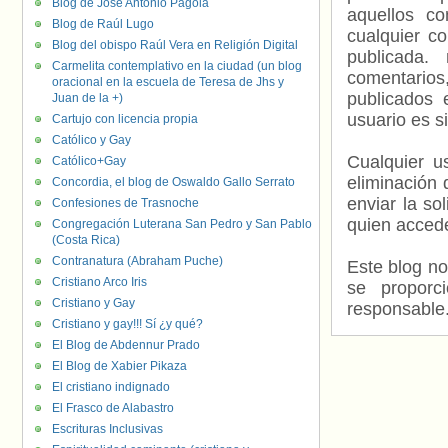
Blog de José Antonio Pagola
aquellos c
Blog de Raúl Lugo
cualquier c
Blog del obispo Raúl Vera en Religión Digital
publicada.
Carmelita contemplativo en la ciudad (un blog
comentarios,
oracional en la escuela de Teresa de Jhs y
publicados 
Juan de la +)
usuario es s
Cartujo con licencia propia
Católico y Gay
Cualquier us
Católico+Gay
eliminación 
Concordia, el blog de Oswaldo Gallo Serrato
enviar la so
Confesiones de Trasnoche
quien accede
Congregación Luterana San Pedro y San Pablo
(Costa Rica)
Contranatura (Abraham Puche)
Este blog no
Cristiano Arco Iris
se proporc
Cristiano y Gay
responsable
Cristiano y gay!!! Sí ¿y qué?
El Blog de Abdennur Prado
El Blog de Xabier Pikaza
El cristiano indignado
El Frasco de Alabastro
Escrituras Inclusivas