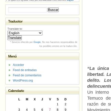
Buscar:
Traductor
Translate to:
* Servicio ofrecido por
Google
. No nos hacemos responsables de
los posibles errores en la traducción.
Menú
Acceder
“La única
Feed de entradas
libertad. 
Feed de comentarios
delito. L
WordPress.org
delincuent
Calendario
Un interno
Temuco de
L
M
X
J
V
S
D
razón de s
1
2
Movimiento 
3
4
5
6
7
8
9