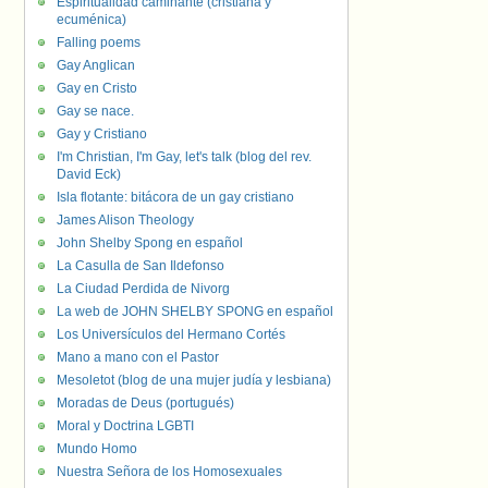
Espiritualidad caminante (cristiana y
ecuménica)
Falling poems
Gay Anglican
Gay en Cristo
Gay se nace.
Gay y Cristiano
I'm Christian, I'm Gay, let's talk (blog del rev.
David Eck)
Isla flotante: bitácora de un gay cristiano
James Alison Theology
John Shelby Spong en español
La Casulla de San Ildefonso
La Ciudad Perdida de Nivorg
La web de JOHN SHELBY SPONG en español
Los Universículos del Hermano Cortés
Mano a mano con el Pastor
Mesoletot (blog de una mujer judía y lesbiana)
Moradas de Deus (portugués)
Moral y Doctrina LGBTI
Mundo Homo
Nuestra Señora de los Homosexuales