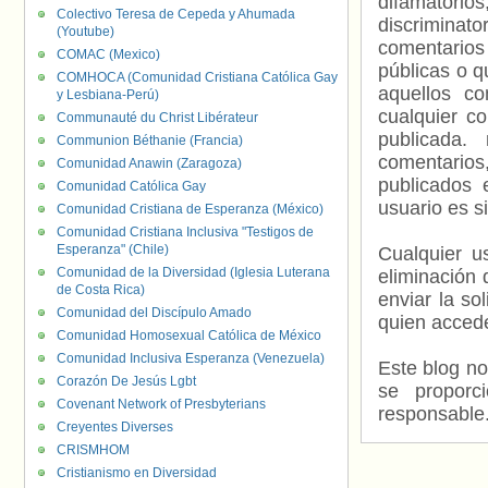
difamatorio
Colectivo Teresa de Cepeda y Ahumada
discriminat
(Youtube)
comentarios
COMAC (Mexico)
públicas o 
COMHOCA (Comunidad Cristiana Católica Gay
aquellos c
y Lesbiana-Perú)
cualquier c
Communauté du Christ Libérateur
publicada.
Communion Béthanie (Francia)
comentarios,
Comunidad Anawin (Zaragoza)
publicados 
Comunidad Católica Gay
usuario es s
Comunidad Cristiana de Esperanza (México)
Comunidad Cristiana Inclusiva "Testigos de
Esperanza" (Chile)
Cualquier us
Comunidad de la Diversidad (Iglesia Luterana
eliminación 
de Costa Rica)
enviar la so
Comunidad del Discípulo Amado
quien accede
Comunidad Homosexual Católica de México
Comunidad Inclusiva Esperanza (Venezuela)
Este blog no
Corazón De Jesús Lgbt
se proporc
Covenant Network of Presbyterians
responsable
Creyentes Diverses
CRISMHOM
Cristianismo en Diversidad