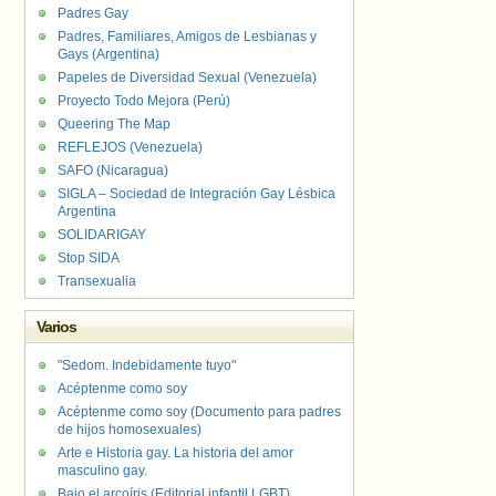
Padres Gay
Padres, Familiares, Amigos de Lesbianas y
Gays (Argentina)
Papeles de Diversidad Sexual (Venezuela)
Proyecto Todo Mejora (Perú)
Queering The Map
REFLEJOS (Venezuela)
SAFO (Nicaragua)
SIGLA – Sociedad de Integración Gay Lésbica
Argentina
SOLIDARIGAY
Stop SIDA
Transexualia
Varios
"Sedom. Indebidamente tuyo"
Acéptenme como soy
Acéptenme como soy (Documento para padres
de hijos homosexuales)
Arte e Historia gay. La historia del amor
masculino gay.
Bajo el arcoíris (Editorial infantil LGBT).