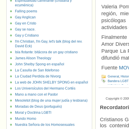
Espiritualidad caminante (cristiana y
ecuménica)
Valeria Pon
Falling poems
región, mie
Gay Anglican
psicóloga
Gay en Cristo
actividades 
Gay se nace.
Gay y Cristiano
Finalmente 
I'm Christian, I'm Gay, let's talk (blog del rev.
Amor Divers
David Eck)
Parque La P
Isla flotante: bitácora de un gay cristiano
difundió ma
James Alison Theology
John Shelby Spong en español
Fuente
MOV
La Casulla de San Ildefonso
La Ciudad Perdida de Nivorg
General
,
Histo
Bandera LGBT
La web de JOHN SHELBY SPONG en español
MOVILH
,
Patri
Los Universículos del Hermano Cortés
Mano a mano con el Pastor
Copyright © 200
Mesoletot (blog de una mujer judía y lesbiana)
Moradas de Deus (portugués)
Recordator
Moral y Doctrina LGBTI
Mundo Homo
Cristianos G
Nuestra Señora de los Homosexuales
los contenid