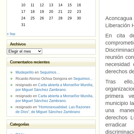
10
11
12
13
14
15
16
17
18
19
20
21
22
23
Aconcagua q
24
25
26
27
28
29
30
Liberación 
31
« Sep
En cita d
comprometi
Archivos
Discriminac
Archivos
reunión con
Comentarios recientes
necesidad 
derechos de
Mudejarillo
en
Seguimos…
Ricardo Alonso Ochoa Gongora
en
Seguimos…
Tras ell
resignado
en
Carta abierta a Monseñor Munilla,
organizacio
por Miguel Sánchez Zambrano.
primera v
resignado
en
Carta abierta a Monseñor Munilla,
por Miguel Sánchez Zambrano.
municipio 
resignado
en
“Homosexualidad. Las Razones
una maner
de Dios”, de Miguel Sánchez Zambrano
derechos L
Categorías
erradic
discrimin