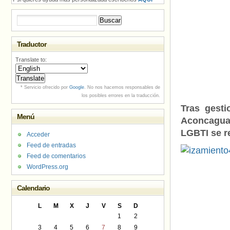
Buscar:
Traductor
Translate to:
* Servicio ofrecido por
Google
. No nos hacemos responsables de
los posibles errores en la traducción.
Tras gesti
Menú
Aconcagua
LGBTI se r
Acceder
Feed de entradas
Feed de comentarios
WordPress.org
Calendario
L
M
X
J
V
S
D
1
2
3
4
5
6
7
8
9