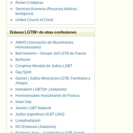
Redes Cristianas
Servicios Koinonia (Recursos bíblicos-
teológicos)
United Church of Christ
Enlaces LGTBI+ de otras confesiones
AMHO ( Asociación de Musulmanes
Homosexuales)
Beit Haverim – Groupe Juif LGTB de France
BuHozen
Congreso Mundial de Judíos LGBT
Gay Spirit
Guimel | Judíos Mexicanos LGTB, Familiares y
Amigos
Hamakom LGBTQI+ (Judaísmo)
Homosexuales musulmanes de Francia
Islam Gay
Jewish LGBT Network
Judíos argentinos GLBT (JAG)
Lovejihadspain
NCI Emanuel (Judaísmo)