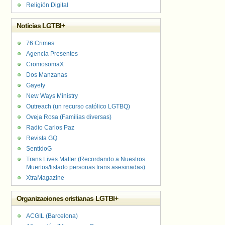
Religión Digital
Noticias LGTBI+
76 Crimes
Agencia Presentes
CromosomaX
Dos Manzanas
Gayety
New Ways Ministry
Outreach (un recurso católico LGTBQ)
Oveja Rosa (Familias diversas)
Radio Carlos Paz
Revista GQ
SentidoG
Trans Lives Matter (Recordando a Nuestros
Muertos/listado personas trans asesinadas)
XtraMagazine
Organizaciones cristianas LGTBI+
ACGIL (Barcelona)