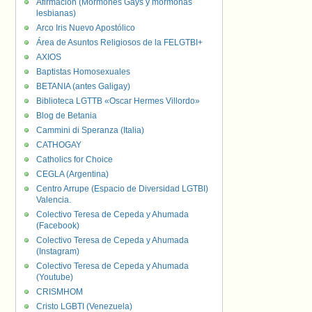
Afirmación (Mormones Gays y mormonas
lesbianas)
Arco Iris Nuevo Apostólico
Área de Asuntos Religiosos de la FELGTBI+
AXIOS
Baptistas Homosexuales
BETANIA (antes Galigay)
Biblioteca LGTTB «Oscar Hermes Villordo»
Blog de Betania
Cammini di Speranza (Italia)
CATHOGAY
Catholics for Choice
CEGLA (Argentina)
Centro Arrupe (Espacio de Diversidad LGTBI)
Valencia.
Colectivo Teresa de Cepeda y Ahumada
(Facebook)
Colectivo Teresa de Cepeda y Ahumada
(Instagram)
Colectivo Teresa de Cepeda y Ahumada
(Youtube)
CRISMHOM
Cristo LGBTI (Venezuela)