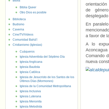
Biblia
orientación
Biblia Queer
de género
Otro Dios es posible
desplegado
Biblioteca
En paralelo
Budismo
mencionado
Caverna
Cine/TV/Videos
a favor de l
Comunidad Bahá'í
A lo expu
Cristianismo (Iglesias)
Aconcagua 
Cuáqueros
Comando del
Iglesia Adventista del Séptimo Día
nueva const
Iglesia Anglicana
Iglesia Bautista
Iglesia Católica
Iglesia de Jesucristo de los Santos de los
Últimos Días (Mormones)
Iglesia de la Comunidad Metropolitana
Iglesia Inclusiva
Iglesia Luterana
Iglesia Menonita
Iglesia Metodista