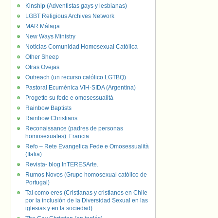
Kinship (Adventistas gays y lesbianas)
LGBT Religious Archives Network
MAR Málaga
New Ways Ministry
Noticias Comunidad Homosexual Católica
Other Sheep
Otras Ovejas
Outreach (un recurso católico LGTBQ)
Pastoral Ecuménica VIH-SIDA (Argentina)
Progetto su fede e omosessualità
Rainbow Baptists
Rainbow Christians
Reconaissance (padres de personas
homosexuales). Francia
Refo – Rete Evangelica Fede e Omosessualità
(Italia)
Revista- blog InTERESArte.
Rumos Novos (Grupo homosexual católico de
Portugal)
Tal como eres (Cristianas y cristianos en Chile
por la inclusión de la Diversidad Sexual en las
iglesias y en la sociedad)