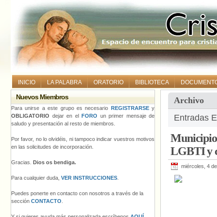
INICIO
LA PALABRA
ORATORIO
BIBLIOTECA
DOCUMENT
Nuevos Miembros
Archivo
Para unirse a este grupo es necesario
REGISTRARSE
y
OBLIGATORIO
dejar en el
FORO
un primer mensaje de
Entradas E
saludo y presentación al resto de miembros.
Municipio 
Por favor, no lo olvidéis, ni tampoco indicar vuestros motivos
en las solicitudes de incorporación.
LGBTI y c
Gracias.
Dios os bendiga.
miércoles, 4 d
Para cualquier duda,
VER INSTRUCCIONES
.
Puedes ponerte en contacto con nosotros a través de la
sección
CONTACTO
.
Y si quieres ayuda más personalizada escríbenos
AQUÍ