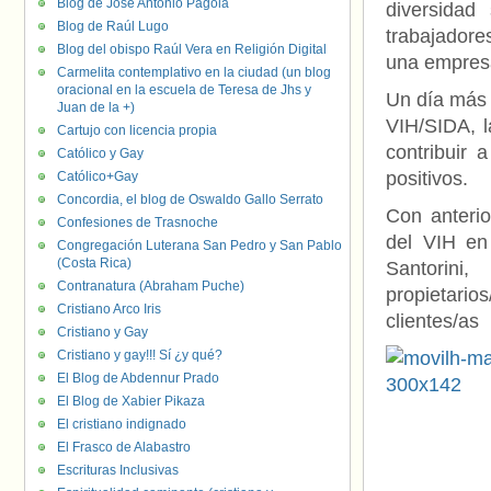
Blog de José Antonio Pagola
diversidad
Blog de Raúl Lugo
trabajadore
Blog del obispo Raúl Vera en Religión Digital
una empresa
Carmelita contemplativo en la ciudad (un blog
oracional en la escuela de Teresa de Jhs y
Un día más t
Juan de la +)
VIH/SIDA, la
Cartujo con licencia propia
contribuir 
Católico y Gay
positivos.
Católico+Gay
Concordia, el blog de Oswaldo Gallo Serrato
Con anteri
Confesiones de Trasnoche
del VIH en
Congregación Luterana San Pedro y San Pablo
(Costa Rica)
Santorini
Contranatura (Abraham Puche)
propietario
Cristiano Arco Iris
clientes/as
Cristiano y Gay
Cristiano y gay!!! Sí ¿y qué?
El Blog de Abdennur Prado
El Blog de Xabier Pikaza
El cristiano indignado
El Frasco de Alabastro
Escrituras Inclusivas