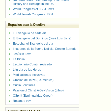
Rainbow Jews – Celebrating LGTB Jewish
History and Heritage in the UK
World Congress of LGBT Jews
World Jewish Congress LBGT
Espacios para la Oración
El Evangelio de cada día
El Evangelio del Domingo (José Luis Sicre)
Escuchar el Evangelio del día
Imágenes de la Buena Noticia, Cerezo Barredo
Jesús in Love
La Biblia
Leccionario Común revisado
Liturgia de las Horas
Meditaciones Inclusivas
Oración de Taizé (Ecuménica)
Out In Scriptures
Passion of Christ: A Gay Vision (Libro)
QSpirit (Espiritualidad Queer)
Rezando voy