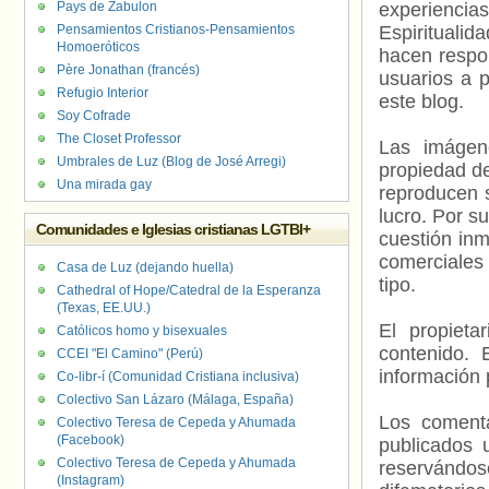
Pays de Zabulon
experienci
Pensamientos Cristianos-Pensamientos
Espiritualid
Homoeróticos
hacen respo
Père Jonathan (francés)
usuarios a p
Refugio Interior
este blog.
Soy Cofrade
The Closet Professor
Las imágene
Umbrales de Luz (Blog de José Arregi)
propiedad de
Una mirada gay
reproducen s
lucro. Por s
Comunidades e Iglesias cristianas LGTBI+
cuestión inm
comerciales 
Casa de Luz (dejando huella)
tipo.
Cathedral of Hope/Catedral de la Esperanza
(Texas, EE.UU.)
El propieta
Católicos homo y bisexuales
contenido. 
CCEI "El Camino" (Perú)
información 
Co-libr-í (Comunidad Cristiana inclusiva)
Colectivo San Lázaro (Málaga, España)
Los comenta
Colectivo Teresa de Cepeda y Ahumada
(Facebook)
publicados 
Colectivo Teresa de Cepeda y Ahumada
reservándos
(Instagram)