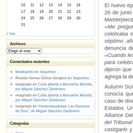
El nuevo ep
10
11
12
13
14
15
16
17
18
19
20
21
22
23
26 de junio
24
25
26
27
28
29
30
Masterpiece
31
«Me pregun
celebraba m
« Sep
séptimo añ
Archivos
denuncia d
Archivos
«Cuando les
Comentarios recientes
para celebr
dijeron que
Mudejarillo
en
Seguimos…
agrega la d
Ricardo Alonso Ochoa Gongora
en
Seguimos…
resignado
en
Carta abierta a Monseñor Munilla,
Autumn Scar
por Miguel Sánchez Zambrano.
conocía que
resignado
en
Carta abierta a Monseñor Munilla,
por Miguel Sánchez Zambrano.
caso de dis
resignado
en
“Homosexualidad. Las Razones
Estados Un
de Dios”, de Miguel Sánchez Zambrano
Alliance D
del Tribuna
Categorías
castigarlo 