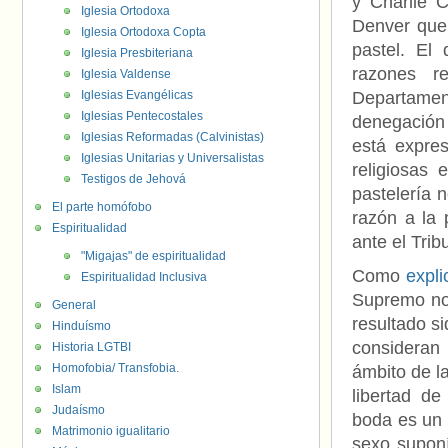
y Charlie 
Iglesia Ortodoxa
Denver que 
Iglesia Ortodoxa Copta
pastel. El
Iglesia Presbiteriana
razones re
Iglesia Valdense
Iglesias Evangélicas
Departament
Iglesias Pentecostales
denegación 
Iglesias Reformadas (Calvinistas)
está expre
Iglesias Unitarias y Universalistas
religiosas
Testigos de Jehová
pastelería 
El parte homófobo
razón a la 
Espiritualidad
ante el Tri
"Migajas" de espiritualidad
Como
expl
Espiritualidad Inclusiva
Supremo no
General
resultado s
Hinduísmo
consideran 
Historia LGTBI
Homofobia/ Transfobia.
ámbito de la
Islam
libertad de
Judaísmo
boda es un
Matrimonio igualitario
sexo suponí