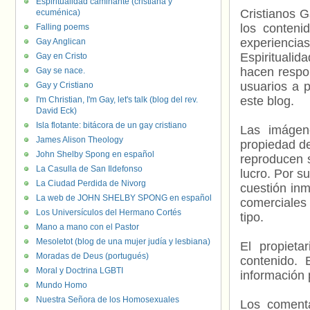
Espiritualidad caminante (cristiana y
Cristianos G
ecuménica)
los contenid
Falling poems
experienci
Gay Anglican
Espiritualid
Gay en Cristo
hacen respo
Gay se nace.
usuarios a p
Gay y Cristiano
este blog.
I'm Christian, I'm Gay, let's talk (blog del rev.
David Eck)
Isla flotante: bitácora de un gay cristiano
Las imágene
James Alison Theology
propiedad de
John Shelby Spong en español
reproducen s
La Casulla de San Ildefonso
lucro. Por s
La Ciudad Perdida de Nivorg
cuestión inm
La web de JOHN SHELBY SPONG en español
comerciales 
Los Universículos del Hermano Cortés
tipo.
Mano a mano con el Pastor
Mesoletot (blog de una mujer judía y lesbiana)
El propieta
Moradas de Deus (portugués)
contenido. 
Moral y Doctrina LGBTI
información 
Mundo Homo
Nuestra Señora de los Homosexuales
Los comenta