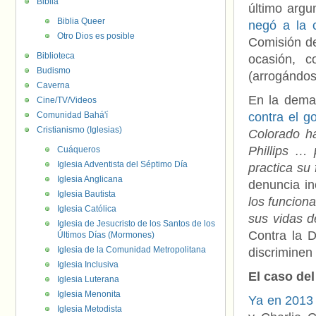
Biblia
último arg
Biblia Queer
negó a la c
Otro Dios es posible
Comisión de
Biblioteca
ocasión, c
Budismo
(arrogándose
Caverna
En la deman
Cine/TV/Videos
Comunidad Bahá'í
contra el g
Cristianismo (Iglesias)
Colorado h
Phillips …
Cuáqueros
Iglesia Adventista del Séptimo Día
practica su 
Iglesia Anglicana
denuncia i
Iglesia Bautista
los funciona
Iglesia Católica
sus vidas d
Iglesia de Jesucristo de los Santos de los
Contra la D
Últimos Días (Mormones)
Iglesia de la Comunidad Metropolitana
discriminen
Iglesia Inclusiva
El caso del
Iglesia Luterana
Iglesia Menonita
Ya en 2013 
Iglesia Metodista