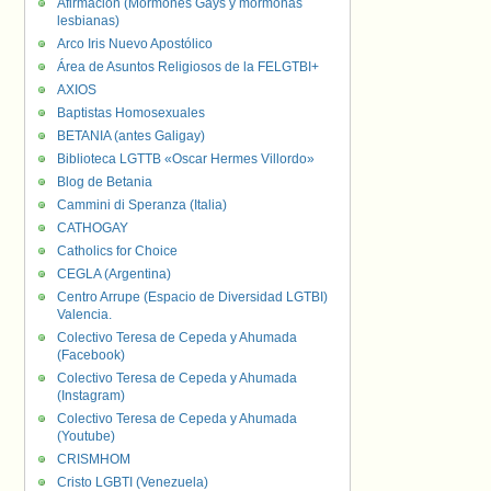
Afirmación (Mormones Gays y mormonas
lesbianas)
Arco Iris Nuevo Apostólico
Área de Asuntos Religiosos de la FELGTBI+
AXIOS
Baptistas Homosexuales
BETANIA (antes Galigay)
Biblioteca LGTTB «Oscar Hermes Villordo»
Blog de Betania
Cammini di Speranza (Italia)
CATHOGAY
Catholics for Choice
CEGLA (Argentina)
Centro Arrupe (Espacio de Diversidad LGTBI)
Valencia.
Colectivo Teresa de Cepeda y Ahumada
(Facebook)
Colectivo Teresa de Cepeda y Ahumada
(Instagram)
Colectivo Teresa de Cepeda y Ahumada
(Youtube)
CRISMHOM
Cristo LGBTI (Venezuela)