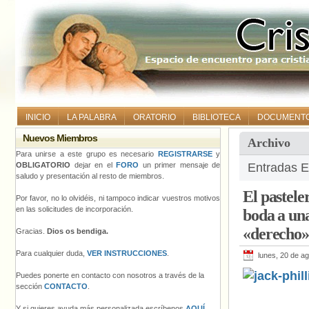
INICIO
LA PALABRA
ORATORIO
BIBLIOTECA
DOCUMENT
Nuevos Miembros
Archivo
Para unirse a este grupo es necesario
REGISTRARSE
y
OBLIGATORIO
dejar en el
FORO
un primer mensaje de
Entradas E
saludo y presentación al resto de miembros.
El pastele
Por favor, no lo olvidéis, ni tampoco indicar vuestros motivos
en las solicitudes de incorporación.
boda a una
«derecho» 
Gracias.
Dios os bendiga.
Para cualquier duda,
VER INSTRUCCIONES
.
lunes, 20 de a
Puedes ponerte en contacto con nosotros a través de la
sección
CONTACTO
.
Y si quieres ayuda más personalizada escríbenos
AQUÍ