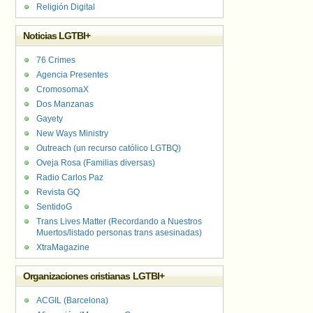
Religión Digital
Noticias LGTBI+
76 Crimes
Agencia Presentes
CromosomaX
Dos Manzanas
Gayety
New Ways Ministry
Outreach (un recurso católico LGTBQ)
Oveja Rosa (Familias diversas)
Radio Carlos Paz
Revista GQ
SentidoG
Trans Lives Matter (Recordando a Nuestros
Muertos/listado personas trans asesinadas)
XtraMagazine
Organizaciones cristianas LGTBI+
ACGIL (Barcelona)