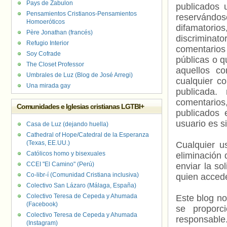
Pays de Zabulon
publicados 
Pensamientos Cristianos-Pensamientos
reservándos
Homoeróticos
difamatorio
Père Jonathan (francés)
discriminat
Refugio Interior
comentarios
Soy Cofrade
públicas o 
The Closet Professor
aquellos c
Umbrales de Luz (Blog de José Arregi)
cualquier c
Una mirada gay
publicada.
comentarios,
Comunidades e Iglesias cristianas LGTBI+
publicados 
usuario es s
Casa de Luz (dejando huella)
Cathedral of Hope/Catedral de la Esperanza
(Texas, EE.UU.)
Cualquier us
Católicos homo y bisexuales
eliminación 
CCEI "El Camino" (Perú)
enviar la so
Co-libr-í (Comunidad Cristiana inclusiva)
quien accede
Colectivo San Lázaro (Málaga, España)
Colectivo Teresa de Cepeda y Ahumada
Este blog no
(Facebook)
se proporc
Colectivo Teresa de Cepeda y Ahumada
responsable
(Instagram)