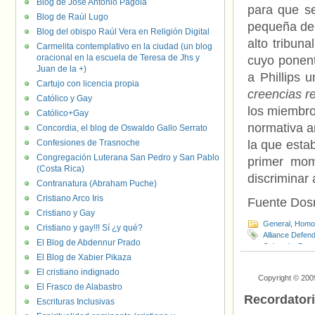
Blog de José Antonio Pagola
para que se
Blog de Raúl Lugo
pequeña de 
Blog del obispo Raúl Vera en Religión Digital
alto tribuna
Carmelita contemplativo en la ciudad (un blog
oracional en la escuela de Teresa de Jhs y
cuyo ponent
Juan de la +)
a Phillips 
Cartujo con licencia propia
creencias re
Católico y Gay
los miembro
Católico+Gay
normativa an
Concordia, el blog de Oswaldo Gallo Serrato
Confesiones de Trasnoche
la que esta
Congregación Luterana San Pedro y San Pablo
primer mom
(Costa Rica)
discriminar 
Contranatura (Abraham Puche)
Cristiano Arco Iris
Fuente Do
Cristiano y Gay
General
,
Homof
Cristiano y gay!!! Sí ¿y qué?
Alliance Defen
El Blog de Abdennur Prado
Colorado
,
Dave
El Blog de Xabier Pikaza
Campaign
,
Jack
Cakeshop v. Co
El cristiano indignado
Copyright © 200
Samuel Alito
,
S
El Frasco de Alabastro
Recordator
Escrituras Inclusivas