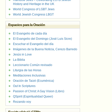
Rainbow Jews – Celebrating LGTB Jewish
History and Heritage in the UK
World Congress of LGBT Jews
World Jewish Congress LBGT
Espacios para la Oración
El Evangelio de cada día
El Evangelio del Domingo (José Luis Sicre)
Escuchar el Evangelio del día
Imágenes de la Buena Noticia, Cerezo Barredo
Jesús in Love
La Biblia
Leccionario Común revisado
Liturgia de las Horas
Meditaciones Inclusivas
Oración de Taizé (Ecuménica)
Out In Scriptures
Passion of Christ: A Gay Vision (Libro)
QSpirit (Espiritualidad Queer)
Rezando voy