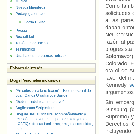
Música
Como tambié
Nuevos Miembros
solicitudes
Pedagogía oracional
a las parte
Lectio Divina
daban enton
Poesía
Neil Gorsuc
Sexualidad
razón al pa
Tablón de Anuncios
progresista
Testimonios
Sotomayor)
Una batería de buenas noticias
Colorado. E
Enlaces de Interés
era el de 
favor del ma
Blogs Personales inclusivos
Kennedy
s
"Artículos para la reflexión" – Blog personal de
argumentos 
Juan Carlos Urquhart de Barros.
Sin embar
"Sedom. Indebidamente tuyo"
Anglicanum Scriptorium
Ginsburg (
Blog de Jesús Donaire (acompañamiento y
Supremo) y
reflexión en favor de las personas creyentes
Derechos C
LGBTIQ+, de sus familiares, amigos, conocidos,
etc)
incluyendo