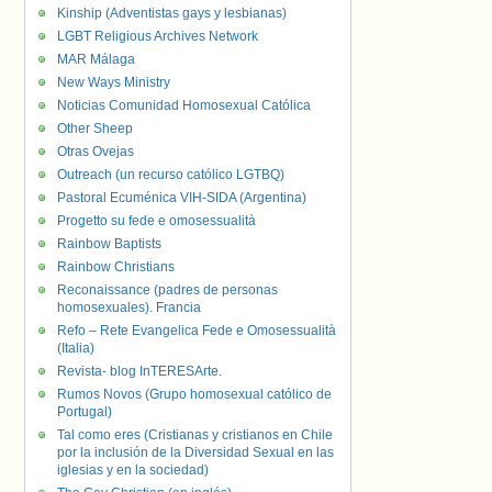
Kinship (Adventistas gays y lesbianas)
LGBT Religious Archives Network
MAR Málaga
New Ways Ministry
Noticias Comunidad Homosexual Católica
Other Sheep
Otras Ovejas
Outreach (un recurso católico LGTBQ)
Pastoral Ecuménica VIH-SIDA (Argentina)
Progetto su fede e omosessualità
Rainbow Baptists
Rainbow Christians
Reconaissance (padres de personas
homosexuales). Francia
Refo – Rete Evangelica Fede e Omosessualità
(Italia)
Revista- blog InTERESArte.
Rumos Novos (Grupo homosexual católico de
Portugal)
Tal como eres (Cristianas y cristianos en Chile
por la inclusión de la Diversidad Sexual en las
iglesias y en la sociedad)