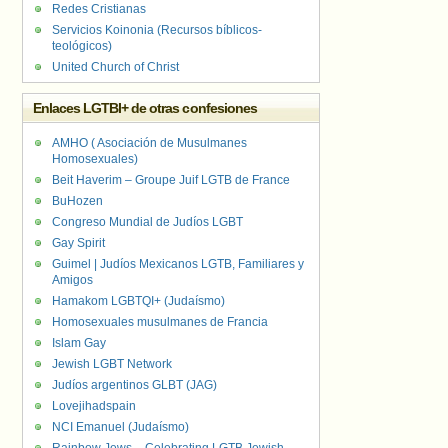
Redes Cristianas
Servicios Koinonia (Recursos bíblicos-
teológicos)
United Church of Christ
Enlaces LGTBI+ de otras confesiones
AMHO ( Asociación de Musulmanes
Homosexuales)
Beit Haverim – Groupe Juif LGTB de France
BuHozen
Congreso Mundial de Judíos LGBT
Gay Spirit
Guimel | Judíos Mexicanos LGTB, Familiares y
Amigos
Hamakom LGBTQI+ (Judaísmo)
Homosexuales musulmanes de Francia
Islam Gay
Jewish LGBT Network
Judíos argentinos GLBT (JAG)
Lovejihadspain
NCI Emanuel (Judaísmo)