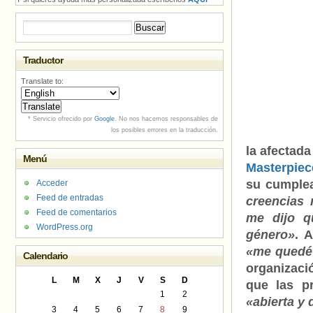
Buscar:
Traductor
Translate to:
* Servicio ofrecido por
Google
. No nos hacemos responsables de
los posibles errores en la traducción.
la afectad
Menú
Masterpiec
su cumple
Acceder
Feed de entradas
creencias 
Feed de comentarios
me dijo q
WordPress.org
género»
. 
«me quedé 
Calendario
organizació
L
M
X
J
V
S
D
que las p
1
2
«abierta y 
3
4
5
6
7
8
9