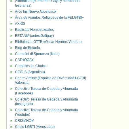
Afirmación (Mormones Gays y mormonas
lesbianas)
Arco Iris Nuevo Apostólico
Área de Asuntos Religiosos de la FELGTBI+
AXIOS
Baptistas Homosexuales
BETANIA (antes Galigay)
Biblioteca LGTTB «Oscar Hermes Villordo»
Blog de Betania
Cammini di Speranza (Italia)
CATHOGAY
Catholics for Choice
CEGLA (Argentina)
Centro Arrupe (Espacio de Diversidad LGTBI)
Valencia.
Colectivo Teresa de Cepeda y Ahumada
(Facebook)
Colectivo Teresa de Cepeda y Ahumada
(Instagram)
Colectivo Teresa de Cepeda y Ahumada
(Youtube)
CRISMHOM
Cristo LGBTI (Venezuela)