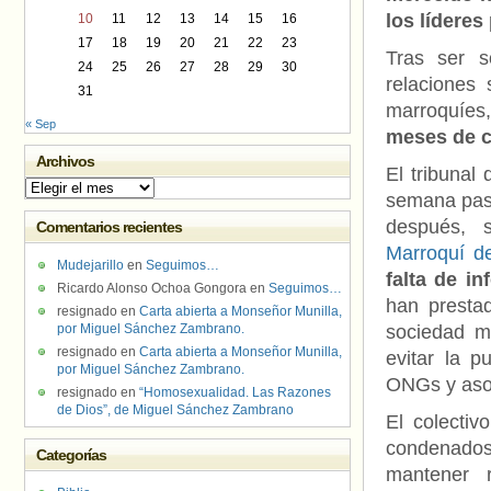
los lídere
10
11
12
13
14
15
16
17
18
19
20
21
22
23
Tras ser s
24
25
26
27
28
29
30
relaciones
31
marroquíes
« Sep
meses
de c
Archivos
El tribunal
Archivos
semana pasa
después,
Comentarios recientes
Marroquí 
Mudejarillo
en
Seguimos…
falta de i
Ricardo Alonso Ochoa Gongora
en
Seguimos…
han prestad
resignado
en
Carta abierta a Monseñor Munilla,
por Miguel Sánchez Zambrano.
sociedad m
resignado
en
Carta abierta a Monseñor Munilla,
evitar la p
por Miguel Sánchez Zambrano.
ONGs y asoc
resignado
en
“Homosexualidad. Las Razones
de Dios”, de Miguel Sánchez Zambrano
El colecti
condenados 
Categorías
mantener 