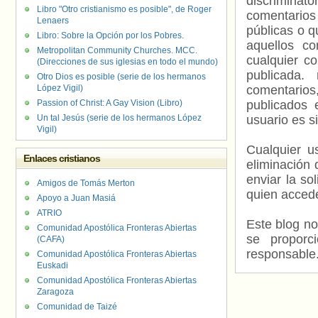
discriminat
Libro "Otro cristianismo es posible", de Roger
comentarios
Lenaers
públicas o 
Libro: Sobre la Opción por los Pobres.
aquellos c
Metropolitan Community Churches. MCC.
cualquier c
(Direcciones de sus iglesias en todo el mundo)
publicada.
Otro Dios es posible (serie de los hermanos
López Vigil)
comentarios,
Passion of Christ: A Gay Vision (Libro)
publicados 
Un tal Jesús (serie de los hermanos López
usuario es s
Vigil)
Cualquier us
Enlaces cristianos
eliminación 
enviar la so
Amigos de Tomás Merton
quien accede
Apoyo a Juan Masiá
ATRIO
Este blog no
Comunidad Apostólica Fronteras Abiertas
se proporc
(CAFA)
responsable
Comunidad Apostólica Fronteras Abiertas
Euskadi
Comunidad Apostólica Fronteras Abiertas
Zaragoza
Comunidad de Taizé