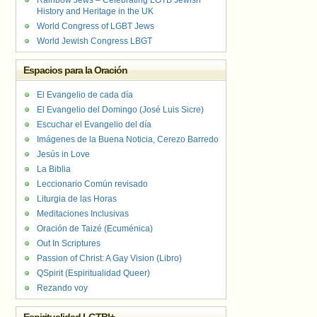
Rainbow Jews – Celebrating LGTB Jewish
History and Heritage in the UK
World Congress of LGBT Jews
World Jewish Congress LBGT
Espacios para la Oración
El Evangelio de cada día
El Evangelio del Domingo (José Luis Sicre)
Escuchar el Evangelio del día
Imágenes de la Buena Noticia, Cerezo Barredo
Jesús in Love
La Biblia
Leccionario Común revisado
Liturgia de las Horas
Meditaciones Inclusivas
Oración de Taizé (Ecuménica)
Out In Scriptures
Passion of Christ: A Gay Vision (Libro)
QSpirit (Espiritualidad Queer)
Rezando voy