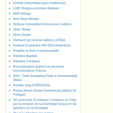
Kinship (Adventistas gays y lesbianas)
LGBT Religious Archives Network
MAR Málaga
New Ways Ministry
Noticias Comunidad Homosexual Católica
Other Sheep
Otras Ovejas
Outreach (un recurso católico LGTBQ)
Pastoral Ecuménica VIH-SIDA (Argentina)
Progetto su fede e omosessualità
Rainbow Baptists
Rainbow Christians
Reconaissance (padres de personas
homosexuales). Francia
Refo – Rete Evangelica Fede e Omosessualità
(Italia)
Revista- blog InTERESArte.
Rumos Novos (Grupo homosexual católico de
Portugal)
Tal como eres (Cristianas y cristianos en Chile
por la inclusión de la Diversidad Sexual en las
iglesias y en la sociedad)