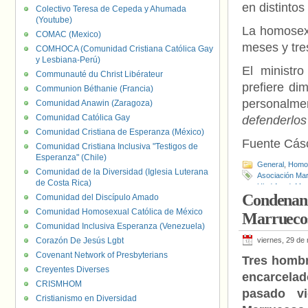
en distinto
Colectivo Teresa de Cepeda y Ahumada
(Youtube)
La homosexu
COMAC (Mexico)
meses y tre
COMHOCA (Comunidad Cristiana Católica Gay
y Lesbiana-Perú)
El ministr
Communauté du Christ Libérateur
prefiere di
Communion Béthanie (Francia)
personalm
Comunidad Anawin (Zaragoza)
Comunidad Católica Gay
defenderlos
Comunidad Cristiana de Esperanza (México)
Fuente Cás
Comunidad Cristiana Inclusiva "Testigos de
Esperanza" (Chile)
General
,
Homof
Comunidad de la Diversidad (Iglesia Luterana
Asociación Ma
de Costa Rica)
Uled Ayad
,
Mus
Condenan a
Comunidad del Discípulo Amado
Comunidad Homosexual Católica de México
Marrueco
Comunidad Inclusiva Esperanza (Venezuela)
Corazón De Jesús Lgbt
viernes, 29 de
Covenant Network of Presbyterians
Tres hombr
Creyentes Diverses
encarcel
CRISMHOM
pasado vi
Cristianismo en Diversidad