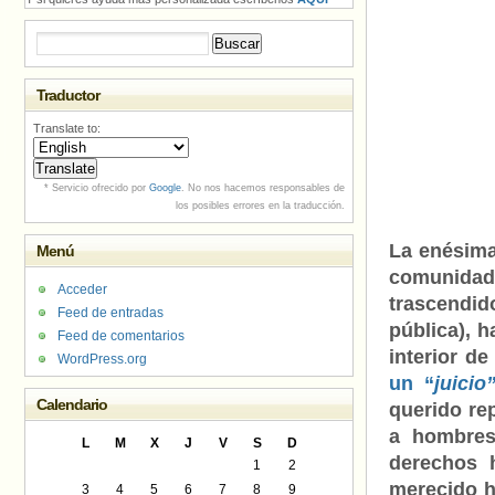
Buscar:
Traductor
Translate to:
* Servicio ofrecido por
Google
. No nos hacemos responsables de
los posibles errores en la traducción.
La enésima
Menú
comunida
Acceder
trascendido
Feed de entradas
pública), 
Feed de comentarios
interior d
WordPress.org
un “
juicio
Calendario
querido re
a hombres
L
M
X
J
V
S
D
derechos 
1
2
merecido h
3
4
5
6
7
8
9