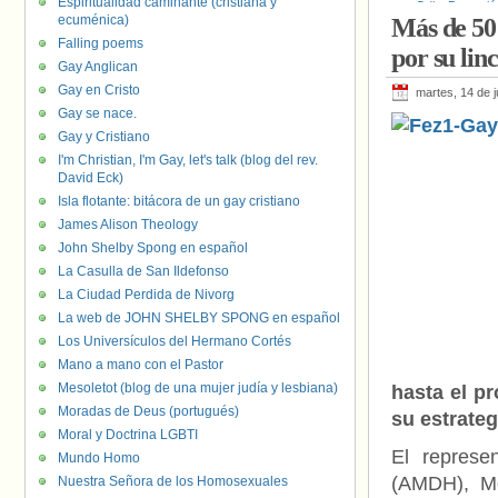
Espiritualidad caminante (cristiana y
Odio
,
Detenció
ecuménica)
Más de 50
Mustafá Ramid
Falling poems
por su li
Gay Anglican
Gay en Cristo
martes, 14 de j
Gay se nace.
Gay y Cristiano
I'm Christian, I'm Gay, let's talk (blog del rev.
David Eck)
Isla flotante: bitácora de un gay cristiano
James Alison Theology
John Shelby Spong en español
La Casulla de San Ildefonso
La Ciudad Perdida de Nivorg
La web de JOHN SHELBY SPONG en español
Los Universículos del Hermano Cortés
Mano a mano con el Pastor
Mesoletot (blog de una mujer judía y lesbiana)
hasta el pr
Moradas de Deus (portugués)
su estrateg
Moral y Doctrina LGBTI
El represe
Mundo Homo
(AMDH), Mo
Nuestra Señora de los Homosexuales