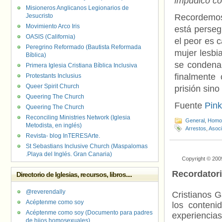
impúdico co
Misioneros Anglicanos Legionarios de
Jesucristo
Recordemos
Movimiento Arco Iris
está persegu
OASIS (California)
el peor es 
Peregrino Reformado (Bautista Reformada
mujer lesbi
Bíblica)
se condena 
Primera Iglesia Cristiana Bíblica Inclusiva
finalmente 
Protestants Inclusius
Queer Spirit Church
prisión sino
Queering The Church
Fuente
Pin
Queering The Church
Reconciling Ministries Network (Iglesia
General
,
Homof
Metodista, en inglés)
Arrestos
,
Asoc
Revista- blog InTERESArte.
St Sebastians Inclusive Church (Maspalomas
.Playa del Inglés. Gran Canaria)
Copyright © 200
Recordator
Directorio de Iglesias, recursos, libros....
@reverendally
Cristianos G
Acéptenme como soy
los contenid
Acéptenme como soy (Documento para padres
experienci
de hijos homosexuales)