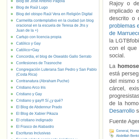
Blog de José Antonio Pagola
Rajoy o de
Blog de Raúl Lugo
implicado 
Blog del obispo Raúl Vera en Religión Digital
descrito o
Carmelita contemplativo en la ciudad (un blog
problemas e
oracional en la escuela de Teresa de Jhs y
Juan de la +)
de Marruec
Cartujo con licencia propia
la LGTBfobi
Católico y Gay
con el que 
Católico+Gay
social.
Concordia, el blog de Oswaldo Gallo Serrato
Confesiones de Trasnoche
La
homosex
Congregación Luterana San Pedro y San Pablo
está perseg
(Costa Rica)
del mismo s
Contranatura (Abraham Puche)
Cristiano Arco Iris
cárcel, ex
Cristiano y Gay
progresista
Cristiano y gay!!! Sí ¿y qué?
de la homos
El Blog de Abdennur Prado
Desarrollo
s
El Blog de Xabier Pikaza
El cristiano indignado
Fuente Age
El Frasco de Alabastro
General
,
Homof
Escrituras Inclusivas
Abdelilah Benk