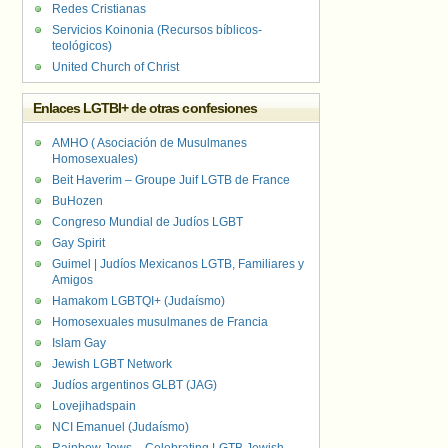
Redes Cristianas
Servicios Koinonia (Recursos bíblicos-
teológicos)
United Church of Christ
Enlaces LGTBI+ de otras confesiones
AMHO ( Asociación de Musulmanes
Homosexuales)
Beit Haverim – Groupe Juif LGTB de France
BuHozen
Congreso Mundial de Judíos LGBT
Gay Spirit
Guimel | Judíos Mexicanos LGTB, Familiares y
Amigos
Hamakom LGBTQI+ (Judaísmo)
Homosexuales musulmanes de Francia
Islam Gay
Jewish LGBT Network
Judíos argentinos GLBT (JAG)
Lovejihadspain
NCI Emanuel (Judaísmo)