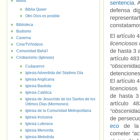
Biblia
sentencia
. 
Biblia Queer
defensa di
Otro Dios es posible
representar
constatamos
Biblioteca
Budismo
El artículo
Caverna
licenciosos
Cine/TV/Videos
de hasta 3 
Comunidad Bahá'í
Cristianismo (Iglesias)
artículo 48
“obscenidad
Cuáqueros
detenciones 
Iglesia Adventista del Séptimo Día
Iglesia Anglicana
El artículo
Iglesia Bautista
licenciosos
Iglesia Católica
de hasta 3
Iglesia de Jesucristo de los Santos de los
artículo 
Últimos Días (Mormones)
“obscenidad
Iglesia de la Comunidad Metropolitana
Iglesia Inclusiva
de persecu
Iglesia Luterana
eco
de la 
Iglesia Menonita
cometer
“ac
Iglesia Metodista