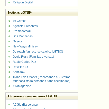
Religión Digital
Noticias LGTBI+
76 Crimes
Agencia Presentes
CromosomaX
Dos Manzanas
Gayety
New Ways Ministry
Outreach (un recurso católico LGTBQ)
Oveja Rosa (Familias diversas)
Radio Carlos Paz
Revista GQ
SentidoG
Trans Lives Matter (Recordando a Nuestros
Muertos/listado personas trans asesinadas)
XtraMagazine
Organizaciones cristianas LGTBI+
ACGIL (Barcelona)