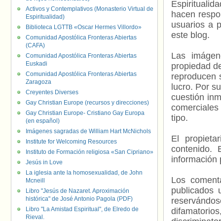
Espiritualid
Activos y Contemplativos (Monasterio Virtual de
hacen respo
Espiritualidad)
usuarios a p
Biblioteca LGTTB «Oscar Hermes Villordo»
este blog.
Comunidad Apostólica Fronteras Abiertas
(CAFA)
Las imágene
Comunidad Apostólica Fronteras Abiertas
Euskadi
propiedad de
Comunidad Apostólica Fronteras Abiertas
reproducen s
Zaragoza
lucro. Por s
Creyentes Diverses
cuestión inm
Gay Christian Europe (recursos y direcciones)
comerciales 
Gay Christian Europe- Cristiano Gay Europa
tipo.
(en español)
Imágenes sagradas de William Hart McNichols
El propieta
Institute for Welcoming Resources
contenido. 
Instituto de Formación religiosa «San Cipriano»
información 
Jesús in Love
La iglesia ante la homosexualidad, de John
Los comenta
Mcneill
publicados 
Libro "Jesús de Nazaret. Aproximación
histórica" de José Antonio Pagola (PDF)
reservándos
Libro "La Amistad Espiritual", de Elredo de
difamatorio
Rieval.