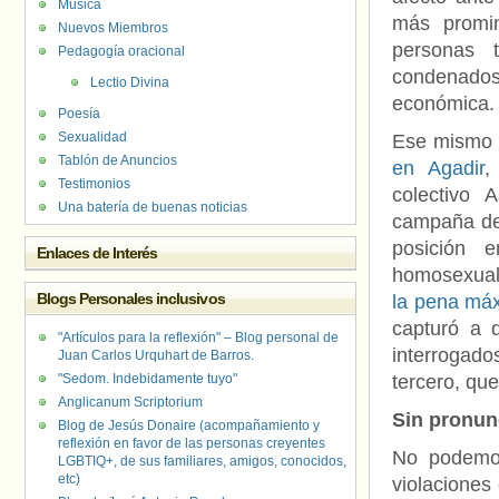
Música
más promi
Nuevos Miembros
personas 
Pedagogía oracional
condenado
Lectio Divina
económica.
Poesía
Sexualidad
Ese mismo 
Tablón de Anuncios
en Agadir
,
Testimonios
colectivo 
Una batería de buenas noticias
campaña de 
posición 
Enlaces de Interés
homosexual
Blogs Personales inclusivos
la pena má
capturó a 
"Artículos para la reflexión" – Blog personal de
interrogad
Juan Carlos Urquhart de Barros.
"Sedom. Indebidamente tuyo"
tercero, qu
Anglicanum Scriptorium
Sin pronun
Blog de Jesús Donaire (acompañamiento y
reflexión en favor de las personas creyentes
No podemos
LGBTIQ+, de sus familiares, amigos, conocidos,
etc)
violaciones