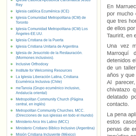
Iglesia Católica Apostólica Carismática Jesús
Rey
En Marruec
Iglesia católica Ecuménica (ICE)
por mucho 
Iglesia Comunidad Metropolitana (ICM) de
que tres ho
Toronto
de ellos po
Iglesia Comunidad Metropolitana (ICM) Los
Ángeles-EE.UU.
Tauririt, en
Iglesia Cristiana de la Puerta
Una vez má
Iglesia Cristiana Unitaria de Argentina
Marroquí 
Iglesia de Jesucristo de la Restauración.
(Mormones inclusivos).
detenidos e
Inclusive Orthodoxy
de un talle
Institute for Welcoming Resources
años y que 
La Iglesia Liberación Latina, Cristiana
Al parecer
Ecuménica Inclusiva (Chile)
meTanoia (Grupo ecuménico inclusivo,
chivatazo 
Andalucía oriental)
delatado p
Metropolitan Community Church (Página
contacto.
central, en inglés)
Metropolitan Community Churches. MCC.
La pena apli
(Direcciones de sus iglesias en todo el mundo)
estos caso
Ministerio Arco Iris Latino (MCC)
Ministerio Cristiano Bíblico Inclusivo (Argentina)
penas de en
Misión Cristiana Incluyente (México)