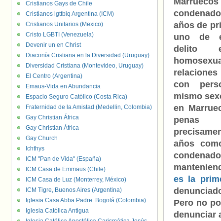
Marru
Cristianos Gays de Chile
condenado
Cristianos lgttbiq Argentina (ICM)
años de pr
Cristianos Unitarios (Mexico)
Cristo LGBTI (Venezuela)
uno de e
Devenir un en Christ
delito
Diaconía Cristiana en la Diversidad (Uruguay)
homosexua
Diversidad Cristiana (Montevideo, Uruguay)
relaciones
El Centro (Argentina)
con pers
Emaus-Vida en Abundancia
mismo sexo
Espacio Seguro Católico (Costa Rica)
en Marruec
Fraternidad de la Amistad (Medellin, Colombia)
Gay Christian África
penas a
Gay Christian África
precisamen
Gay Church
años como
Ichthys
condenado
ICM "Pan de Vida" (España)
manteniend
ICM Casa de Emmaus (Chile)
es la prim
ICM Casa de Luz (Monterrey, México)
denunciad
ICM Tigre, Buenos Aires (Argentina)
Iglesia Casa Abba Padre. Bogotá (Colombia)
Pero no po
Iglesia Católica Antigua
denunciar a