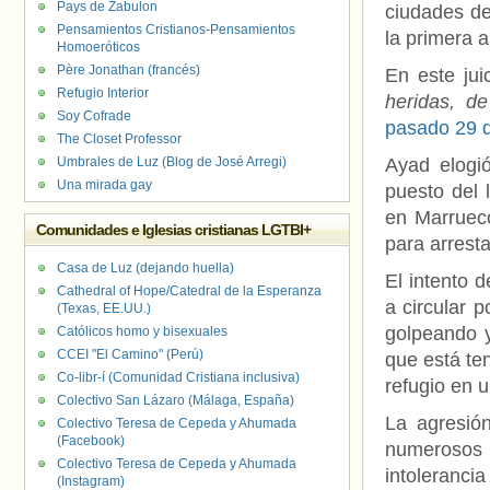
Pays de Zabulon
ciudades de
Pensamientos Cristianos-Pensamientos
la primera 
Homoeróticos
Père Jonathan (francés)
En este ju
Refugio Interior
heridas, de
Soy Cofrade
pasado 29 d
The Closet Professor
Umbrales de Luz (Blog de José Arregi)
Ayad elogi
Una mirada gay
puesto del 
en Marrueco
Comunidades e Iglesias cristianas LGTBI+
para arresta
Casa de Luz (dejando huella)
El intento 
Cathedral of Hope/Catedral de la Esperanza
a circular 
(Texas, EE.UU.)
golpeando y
Católicos homo y bisexuales
CCEI "El Camino" (Perú)
que está te
Co-libr-í (Comunidad Cristiana inclusiva)
refugio en u
Colectivo San Lázaro (Málaga, España)
La agresió
Colectivo Teresa de Cepeda y Ahumada
(Facebook)
numerosos 
Colectivo Teresa de Cepeda y Ahumada
intoleranci
(Instagram)