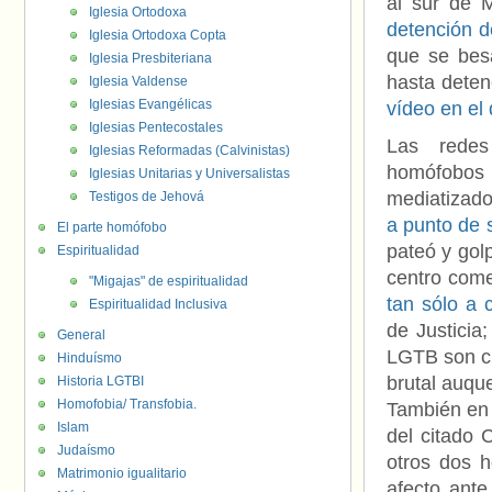
al sur de 
Iglesia Ortodoxa
detención d
Iglesia Ortodoxa Copta
que se bes
Iglesia Presbiteriana
hasta deten
Iglesia Valdense
Iglesias Evangélicas
vídeo en el
Iglesias Pentecostales
Las redes
Iglesias Reformadas (Calvinistas)
homófobos o
Iglesias Unitarias y Universalistas
mediatizado
Testigos de Jehová
a punto de 
El parte homófobo
pateó y gol
Espiritualidad
centro comer
"Migajas" de espiritualidad
tan sólo a 
Espiritualidad Inclusiva
de Justicia
General
LGTB son cu
Hinduísmo
brutal auqu
Historia LGTBI
Homofobia/ Transfobia.
También en 
Islam
del citado 
Judaísmo
otros dos h
Matrimonio igualitario
afecto ante