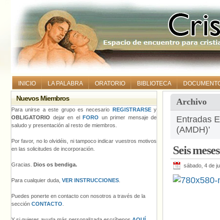
INICIO
LA PALABRA
ORATORIO
BIBLIOTECA
DOCUMENT
Nuevos Miembros
Archivo
Para unirse a este grupo es necesario
REGISTRARSE
y
OBLIGATORIO
dejar en el
FORO
un primer mensaje de
Entradas E
saludo y presentación al resto de miembros.
(AMDH)’
Por favor, no lo olvidéis, ni tampoco indicar vuestros motivos
Seis mese
en las solicitudes de incorporación.
Gracias.
Dios os bendiga.
sábado, 4 de j
Para cualquier duda,
VER INSTRUCCIONES
.
Puedes ponerte en contacto con nosotros a través de la
sección
CONTACTO
.
Y si quieres ayuda más personalizada escríbenos
AQUÍ