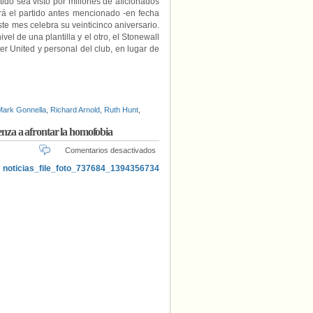
ido sea visto por millones de aficionados
rá el partido antes mencionado -en fecha
ste mes celebra su veinticinco aniversario.
el de una plantilla y el otro, el Stonewall
r United y personal del club, en lugar de
Mark Gonnella
,
Richard Arnold
,
Ruth Hunt
,
ienza a afrontar la homofobia
en
Comentarios desactivados
El
exfutbolista
alemán
Hitzlsperger
considera
que
el
fútbol
comienza
a
afrontar
la
homofobia