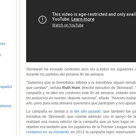
 rev.
o
Stonewall ha enviado cordones arco iris a todos los jugadores
durante los partidos del próximo fin de semana.
“Sabemos que la homofobia, bifobia y la transfobia siguen siendo
spañol
que cambiar”,
señala
Ruth Hunt
, director ejecutivo de Stonewall.
campaña y se aten los cordones este fin de semana, estarán to
los prejuicios en nuestro deporte nacional”
, añade.
“Nuestro trabaj
año, pero para esta semana queremos que participen y nos apoye
sbiana)
La campaña es similar a
la del año pasado
, que también fue p
iniciativa de Stonewall, que cuenta además con el apoyo de 
realidad una nueva edición de la campaña que ya tuvo lugar en 
objetivo era también que los jugadores de la Premier League luci
contamos en su momento
, en 2013 la campaña logró repercusión 