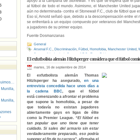
apoyo a la campaña de Stonewall. Y es que se espera que el part
6
al fútbol de todo el mundo. Asimismo, el Manchester United juga
aún no determinada- contra el Stonewall F.C., club de fútbol que e
3
Eso sí, Arnold señaló que, debido a la descompensación entre el niv
0
se enfrentará a un equipo compuesto por veteranos del Mancheste
a jugadores de su primer equipo.
Fuente Dosmanzanas
General
Arsenal F.C.
,
Discriminación
,
Fútbol
,
Homofobia
,
Manchester United
,
Stonewall (colectivo)
,
Stonewall F.C.
,
Team Pride
El exfutbolista alemán Hitzlsperger considera que el fútbol com
martes, 16 de septiembre de 2014
El exfutbolista alemán Thomas
Hitzlsperger ha asegurado,
en una
guimos…
entrevista concedida hace unos días a
 Munilla,
la cadena BBC
, que el fútbol
está comenzando a afrontar el problema
 Munilla,
que supone la homofobia, a pesar de
que todavía no existan jugadores
azones
abiertamente gays en ligas de élite
o
como la Premier League. “
El fútbol es
tan popular que uno tiene que tener
cuidado. Si sales del armario sin estar
verdaderamente preparado, eso podría
suponer el fin de tu carrera
”, afirmaba el