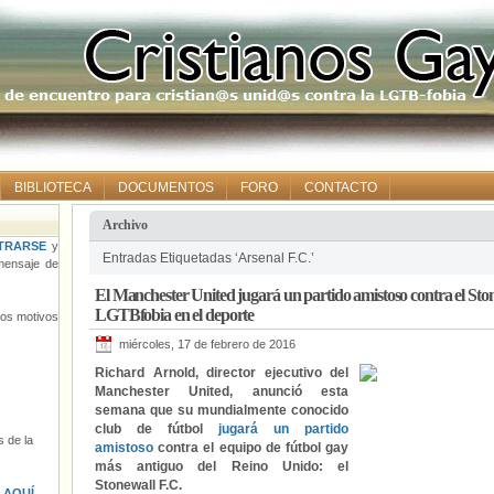
BIBLIOTECA
DOCUMENTOS
FORO
CONTACTO
Archivo
TRARSE
y
Entradas Etiquetadas ‘Arsenal F.C.’
ensaje de
El Manchester United jugará un partido amistoso contra el Ston
LGTBfobia en el deporte
tros motivos
miércoles, 17 de febrero de 2016
Richard Arnold
,
director
ejecutivo del
Manchester
United,
anunció
esta
semana que su mundialmente conocido
club de fútbol
jugará un partido
 de la
amistoso
contra el equipo de fútbol gay
más antiguo del Reino Unido: el
Stonewall F.C.
s
AQUÍ