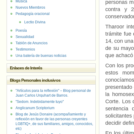
Música
personas me
Nuevos Miembros
contra y 
Pedagogía oracional
conservador
Lectio Divina
Tharoor int
Poesía
trámite fue
Sexualidad
14, con una
Tablón de Anuncios
de su mayor
Testimonios
que achacó 
Una batería de buenas noticias
Con los pro
Enlaces de Interés
estos mom
conocíamos
Blogs Personales inclusivos
presentado 
"Artículos para la reflexión" – Blog personal de
la homosex
Juan Carlos Urquhart de Barros.
Corte. Los 
"Sedom. Indebidamente tuyo"
sentencia 
Anglicanum Scriptorium
Blog de Jesús Donaire (acompañamiento y
solicitante
reflexión en favor de las personas creyentes
decidir defi
LGBTIQ+, de sus familiares, amigos, conocidos,
etc)
En los últ