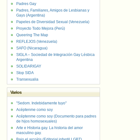
Padres Gay
Padres, Familiares, Amigos de Lesbianas y
Gays (Argentina)
Papeles de Diversidad Sexual (Venezuela)
Proyecto Todo Mejora (Perú)
Queering The Map
REFLEJOS (Venezuela)
SAFO (Nicaragua)
SIGLA – Sociedad de Integración Gay Lésbica
Argentina
SOLIDARIGAY
Stop SIDA
Transexualia
Varios
"Sedom. Indebidamente tuyo"
Acéptenme como soy
Acéptenme como soy (Documento para padres
de hijos homosexuales)
Arte e Historia gay. La historia del amor
masculino gay.
Bajo el arcoíris (Editorial infantil LGBT).