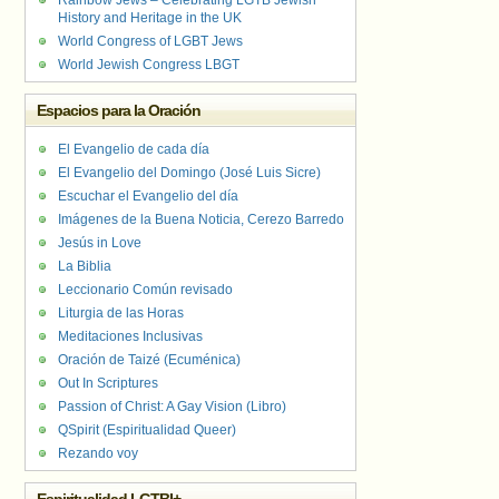
Rainbow Jews – Celebrating LGTB Jewish
History and Heritage in the UK
World Congress of LGBT Jews
World Jewish Congress LBGT
Espacios para la Oración
El Evangelio de cada día
El Evangelio del Domingo (José Luis Sicre)
Escuchar el Evangelio del día
Imágenes de la Buena Noticia, Cerezo Barredo
Jesús in Love
La Biblia
Leccionario Común revisado
Liturgia de las Horas
Meditaciones Inclusivas
Oración de Taizé (Ecuménica)
Out In Scriptures
Passion of Christ: A Gay Vision (Libro)
QSpirit (Espiritualidad Queer)
Rezando voy