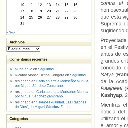
contra el 
10
11
12
13
14
15
16
homosexuale
17
18
19
20
21
22
23
que está vi
24
25
26
27
28
29
30
Suprema de 
31
sugiriendo 
« Sep
Proyectada 
Archivos
en el Festi
Archivos
antes de es
Comentarios recientes
grandes crí
conocido en
Mudejarillo
en
Seguimos…
Satya
(
Ram
Ricardo Alonso Ochoa Gongora
en
Seguimos…
de la Acad
resignado
en
Carta abierta a Monseñor Munilla,
por Miguel Sánchez Zambrano.
Raajneeti
(
resignado
en
Carta abierta a Monseñor Munilla,
Kashyap
, 
por Miguel Sánchez Zambrano.
resignado
en
“Homosexualidad. Las Razones
Mientras el
de Dios”, de Miguel Sánchez Zambrano
noticia del
utilizaba e
Categorías
el amor y c