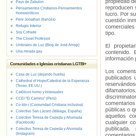
propiedad de
Pays de Zabulon
reproducen s
Pensamientos Cristianos-Pensamientos
Homoeróticos
lucro. Por s
Père Jonathan (francés)
cuestión inm
Refugio Interior
comerciales 
Soy Cofrade
tipo.
The Closet Professor
Umbrales de Luz (Blog de José Arregi)
El propieta
Una mirada gay
contenido. 
información 
Comunidades e Iglesias cristianas LGTBI+
Los comenta
Casa de Luz (dejando huella)
publicados 
Cathedral of Hope/Catedral de la Esperanza
reservándos
(Texas, EE.UU.)
difamatorio
Católicos homo y bisexuales
discriminat
CCEI "El Camino" (Perú)
comentarios
Co-libr-í (Comunidad Cristiana inclusiva)
públicas o 
Colectivo San Lázaro (Málaga, España)
aquellos c
Colectivo Teresa de Cepeda y Ahumada
cualquier c
(Facebook)
publicada.
Colectivo Teresa de Cepeda y Ahumada
(Instagram)
comentarios,