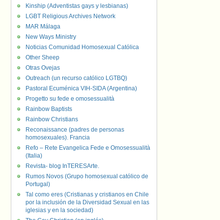
Kinship (Adventistas gays y lesbianas)
LGBT Religious Archives Network
MAR Málaga
New Ways Ministry
Noticias Comunidad Homosexual Católica
Other Sheep
Otras Ovejas
Outreach (un recurso católico LGTBQ)
Pastoral Ecuménica VIH-SIDA (Argentina)
Progetto su fede e omosessualità
Rainbow Baptists
Rainbow Christians
Reconaissance (padres de personas
homosexuales). Francia
Refo – Rete Evangelica Fede e Omosessualità
(Italia)
Revista- blog InTERESArte.
Rumos Novos (Grupo homosexual católico de
Portugal)
Tal como eres (Cristianas y cristianos en Chile
por la inclusión de la Diversidad Sexual en las
iglesias y en la sociedad)