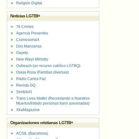
Religión Digital
Noticias LGTBI+
76 Crimes
Agencia Presentes
CromosomaX
Dos Manzanas
Gayety
New Ways Ministry
Outreach (un recurso católico LGTBQ)
Oveja Rosa (Familias diversas)
Radio Carlos Paz
Revista GQ
SentidoG
Trans Lives Matter (Recordando a Nuestros
Muertos/listado personas trans asesinadas)
XtraMagazine
Organizaciones cristianas LGTBI+
ACGIL (Barcelona)