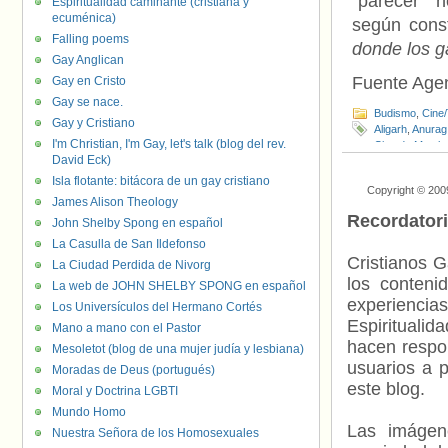
“parecer” 
Espiritualidad caminante (cristiana y
ecuménica)
según cons
Falling poems
donde los g
Gay Anglican
Fuente Age
Gay en Cristo
Gay se nace.
Budismo
,
Cine
Gay y Cristiano
Aligarh
,
Anurag
I'm Christian, I'm Gay, let's talk (blog del rev.
Cine de Mumba
David Eck)
India
,
Ley 377
,
Isla flotante: bitácora de un gay cristiano
Copyright © 200
James Alison Theology
Recordator
John Shelby Spong en español
La Casulla de San Ildefonso
Cristianos G
La Ciudad Perdida de Nivorg
los contenid
La web de JOHN SHELBY SPONG en español
experienci
Los Universículos del Hermano Cortés
Espiritualid
Mano a mano con el Pastor
hacen respo
Mesoletot (blog de una mujer judía y lesbiana)
usuarios a p
Moradas de Deus (portugués)
este blog.
Moral y Doctrina LGBTI
Mundo Homo
Las imágene
Nuestra Señora de los Homosexuales