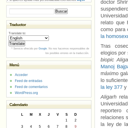
doctor Shri
suspendi
Buscar:
Universida
relato que
Traductor
como para 
Translate to:
la homosex
Tras cosec
* Servicio ofrecido por
Google
. No nos hacemos responsables de
elogios por 
los posibles errores en la traducción.
biopic Alig
Menú
Manoj Bajp
máximo gala
Acceder
lo suficien
Feed de entradas
la ley 377
y 
Feed de comentarios
WordPress.org
Aligarh
rel
Universidad
Calendario
reportero 
L
M
X
J
V
S
D
relaciones 
1
2
la ley de l
3
4
5
6
7
8
9