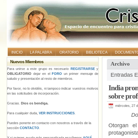
INICIO
LA PALABRA
ORATORIO
BIBLIOTECA
DOCUMENT
Nuevos Miembros
Archivo
Para unirse a este grupo es necesario
REGISTRARSE
y
OBLIGATORIO
dejar en el
FORO
un primer mensaje de
Entradas E
saludo y presentación al resto de miembros.
India prom
Por favor, no lo olvidéis, ni tampoco indicar vuestros motivos
en las solicitudes de incorporación.
sobre pro
Gracias.
Dios os bendiga.
miércoles, 27 d
Para cualquier duda,
VER INSTRUCCIONES
.
Do
Puedes ponerte en contacto con nosotros a través de la
Otorgan e
sección
CONTACTO
.
protagonis
Y si quieres ayuda más personalizada escríbenos
AQUÍ