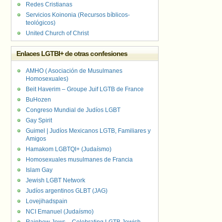
Redes Cristianas
Servicios Koinonia (Recursos bíblicos-
teológicos)
United Church of Christ
Enlaces LGTBI+ de otras confesiones
AMHO ( Asociación de Musulmanes
Homosexuales)
Beit Haverim – Groupe Juif LGTB de France
BuHozen
Congreso Mundial de Judíos LGBT
Gay Spirit
Guimel | Judíos Mexicanos LGTB, Familiares y
Amigos
Hamakom LGBTQI+ (Judaísmo)
Homosexuales musulmanes de Francia
Islam Gay
Jewish LGBT Network
Judíos argentinos GLBT (JAG)
Lovejihadspain
NCI Emanuel (Judaísmo)