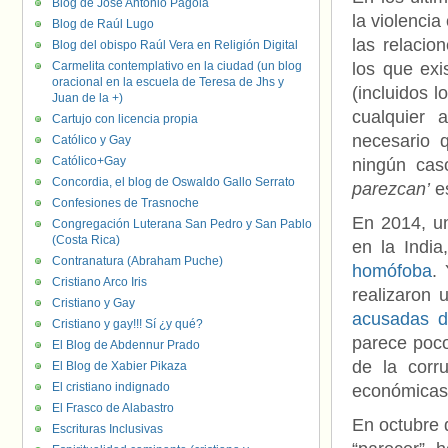
Blog de José Antonio Pagola
la violencia
Blog de Raúl Lugo
las relaci
Blog del obispo Raúl Vera en Religión Digital
Carmelita contemplativo en la ciudad (un blog
los que exi
oracional en la escuela de Teresa de Jhs y
(incluidos 
Juan de la +)
cualquier 
Cartujo con licencia propia
necesario 
Católico y Gay
Católico+Gay
ningún cas
Concordia, el blog de Oswaldo Gallo Serrato
parezcan’
es
Confesiones de Trasnoche
En 2014, un
Congregación Luterana San Pedro y San Pablo
(Costa Rica)
en la Indi
Contranatura (Abraham Puche)
homófoba
.
Cristiano Arco Iris
realizaron
Cristiano y Gay
acusadas d
Cristiano y gay!!! Sí ¿y qué?
parece poco
El Blog de Abdennur Prado
de la corru
El Blog de Xabier Pikaza
El cristiano indignado
económicas a
El Frasco de Alabastro
En octubre
Escrituras Inclusivas