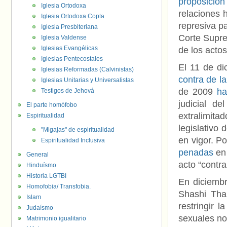
proposición
Iglesia Ortodoxa
relaciones 
Iglesia Ortodoxa Copta
represiva p
Iglesia Presbiteriana
Corte Supre
Iglesia Valdense
Iglesias Evangélicas
de los acto
Iglesias Pentecostales
El 11 de di
Iglesias Reformadas (Calvinistas)
contra de l
Iglesias Unitarias y Universalistas
de 2009
ha
Testigos de Jehová
judicial d
El parte homófobo
extralimit
Espiritualidad
legislativo
"Migajas" de espiritualidad
en vigor. P
Espiritualidad Inclusiva
penadas
en 
General
acto “contra
Hinduísmo
Historia LGTBI
En diciembr
Homofobia/ Transfobia.
Shashi Th
Islam
restringir 
Judaísmo
sexuales no
Matrimonio igualitario