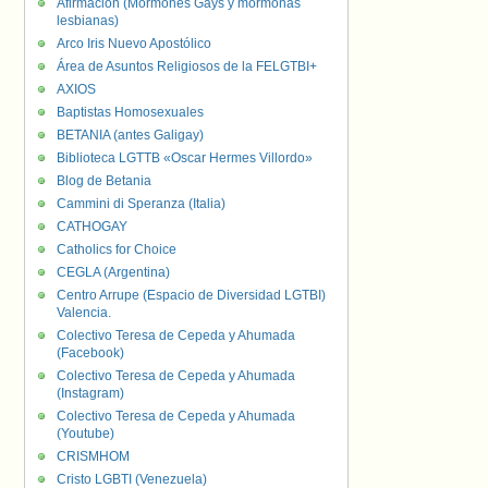
Afirmación (Mormones Gays y mormonas
lesbianas)
Arco Iris Nuevo Apostólico
Área de Asuntos Religiosos de la FELGTBI+
AXIOS
Baptistas Homosexuales
BETANIA (antes Galigay)
Biblioteca LGTTB «Oscar Hermes Villordo»
Blog de Betania
Cammini di Speranza (Italia)
CATHOGAY
Catholics for Choice
CEGLA (Argentina)
Centro Arrupe (Espacio de Diversidad LGTBI)
Valencia.
Colectivo Teresa de Cepeda y Ahumada
(Facebook)
Colectivo Teresa de Cepeda y Ahumada
(Instagram)
Colectivo Teresa de Cepeda y Ahumada
(Youtube)
CRISMHOM
Cristo LGBTI (Venezuela)