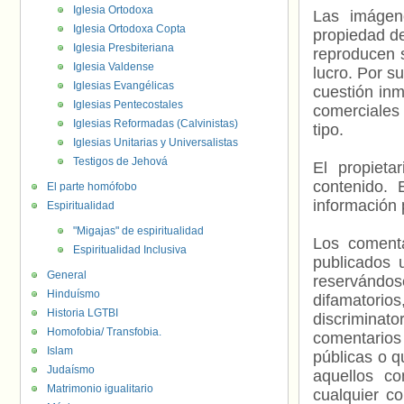
Iglesia Ortodoxa
Las imágene
Iglesia Ortodoxa Copta
propiedad de
Iglesia Presbiteriana
reproducen s
Iglesia Valdense
lucro. Por s
Iglesias Evangélicas
cuestión inm
Iglesias Pentecostales
comerciales 
Iglesias Reformadas (Calvinistas)
tipo.
Iglesias Unitarias y Universalistas
Testigos de Jehová
El propieta
contenido. 
El parte homófobo
información 
Espiritualidad
"Migajas" de espiritualidad
Los comenta
Espiritualidad Inclusiva
publicados 
General
reservándos
Hinduísmo
difamatorio
Historia LGTBI
discriminat
Homofobia/ Transfobia.
comentarios
Islam
públicas o 
Judaísmo
aquellos c
Matrimonio igualitario
cualquier c