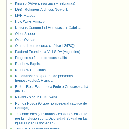
Kinship (Adventistas gays y lesbianas)
LGBT Religious Archives Network
MAR Málaga
New Ways Ministry
Noticias Comunidad Homosexual Católica
Other Sheep
Otras Ovejas
Outreach (un recurso católico LGTBQ)
Pastoral Ecuménica VIH-SIDA (Argentina)
Progetto su fede e omosessualità
Rainbow Baptists
Rainbow Christians
Reconaissance (padres de personas
homosexuales). Francia
Refo – Rete Evangelica Fede e Omosessualità
(Italia)
Revista- blog InTERESArte.
Rumos Novos (Grupo homosexual católico de
Portugal)
Tal como eres (Cristianas y cristianos en Chile
por la inclusión de la Diversidad Sexual en las
iglesias y en la sociedad)