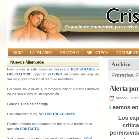
INICIO
LA PALABRA
ORATORIO
BIBLIOTECA
DOCUMENT
Nuevos Miembros
Archivo
Para unirse a este grupo es necesario
REGISTRARSE
y
OBLIGATORIO
dejar en el
FORO
un primer mensaje de
Entradas E
saludo y presentación al resto de miembros.
Alerta por
Por favor, no lo olvidéis, ni tampoco indicar vuestros motivos
en las solicitudes de incorporación.
sábado, 15 de
Gracias.
Dios os bendiga.
Leemos e
Para cualquier duda,
VER INSTRUCCIONES
.
Los exp
Puedes ponerte en contacto con nosotros a través de la
critic
sección
CONTACTO
.
permisivid
Y si quieres ayuda más personalizada escríbenos
AQUÍ