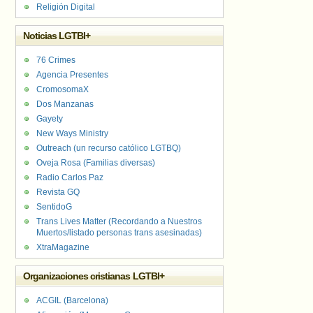
Religión Digital
Noticias LGTBI+
76 Crimes
Agencia Presentes
CromosomaX
Dos Manzanas
Gayety
New Ways Ministry
Outreach (un recurso católico LGTBQ)
Oveja Rosa (Familias diversas)
Radio Carlos Paz
Revista GQ
SentidoG
Trans Lives Matter (Recordando a Nuestros
Muertos/listado personas trans asesinadas)
XtraMagazine
Organizaciones cristianas LGTBI+
ACGIL (Barcelona)