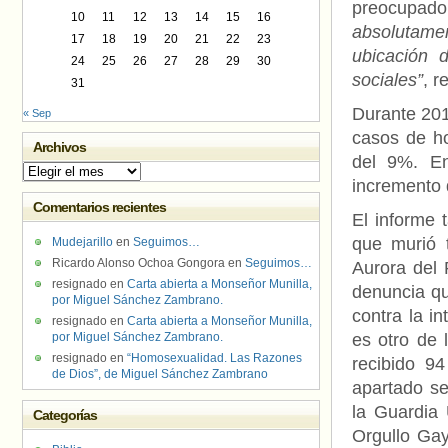
preocupado
10
11
12
13
14
15
16
absolutamen
17
18
19
20
21
22
23
ubicación 
24
25
26
27
28
29
30
sociales”
, r
31
Durante 201
« Sep
casos de h
Archivos
del 9%. En
Archivos
incremento d
Comentarios recientes
El informe 
que murió 
Mudejarillo
en
Seguimos…
Ricardo Alonso Ochoa Gongora
en
Seguimos…
Aurora del 
resignado
en
Carta abierta a Monseñor Munilla,
denuncia qu
por Miguel Sánchez Zambrano.
contra la i
resignado
en
Carta abierta a Monseñor Munilla,
por Miguel Sánchez Zambrano.
es otro de 
resignado
en
“Homosexualidad. Las Razones
recibido 9
de Dios”, de Miguel Sánchez Zambrano
apartado se
la Guardia 
Categorías
Orgullo Ga