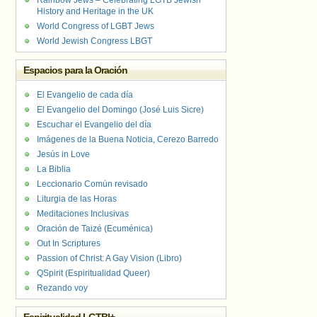
Rainbow Jews – Celebrating LGTB Jewish
History and Heritage in the UK
World Congress of LGBT Jews
World Jewish Congress LBGT
Espacios para la Oración
El Evangelio de cada día
El Evangelio del Domingo (José Luis Sicre)
Escuchar el Evangelio del día
Imágenes de la Buena Noticia, Cerezo Barredo
Jesús in Love
La Biblia
Leccionario Común revisado
Liturgia de las Horas
Meditaciones Inclusivas
Oración de Taizé (Ecuménica)
Out In Scriptures
Passion of Christ: A Gay Vision (Libro)
QSpirit (Espiritualidad Queer)
Rezando voy