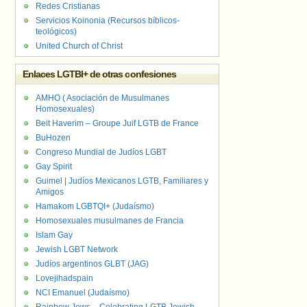
Redes Cristianas
Servicios Koinonia (Recursos bíblicos-
teológicos)
United Church of Christ
Enlaces LGTBI+ de otras confesiones
AMHO ( Asociación de Musulmanes
Homosexuales)
Beit Haverim – Groupe Juif LGTB de France
BuHozen
Congreso Mundial de Judíos LGBT
Gay Spirit
Guimel | Judíos Mexicanos LGTB, Familiares y
Amigos
Hamakom LGBTQI+ (Judaísmo)
Homosexuales musulmanes de Francia
Islam Gay
Jewish LGBT Network
Judíos argentinos GLBT (JAG)
Lovejihadspain
NCI Emanuel (Judaísmo)