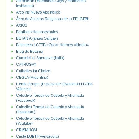
Afirmación (Mormones Gays y mormonas
lesbianas)
Arco Iris Nuevo Apostólico
Área de Asuntos Religiosos de la FELGTBI+
AXIOS
Baptistas Homosexuales
BETANIA (antes Galigay)
Biblioteca LGTTB «Oscar Hermes Villordo»
Blog de Betania
Cammini di Speranza (Italia)
CATHOGAY
Catholics for Choice
CEGLA (Argentina)
Centro Arrupe (Espacio de Diversidad LGTBI)
Valencia.
Colectivo Teresa de Cepeda y Ahumada
(Facebook)
Colectivo Teresa de Cepeda y Ahumada
(Instagram)
Colectivo Teresa de Cepeda y Ahumada
(Youtube)
CRISMHOM
Cristo LGBTI (Venezuela)