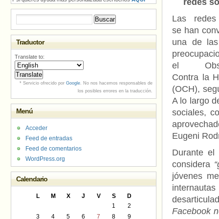
redes so
Las redes 
Buscar:
se han conv
una de las
Traductor
preocupaci
Translate to:
el Obser
Contra la 
* Servicio ofrecido por
Google
. No nos hacemos responsables de
(OCH), segú
los posibles errores en la traducción.
A lo largo 
Menú
sociales, 
aprovechad
Acceder
Eugeni Rodr
Feed de entradas
Feed de comentarios
Durante el
WordPress.org
considera
“
jóvenes me
Calendario
internautas
L
M
X
J
V
S
D
desarticul
1
2
Facebook no
3
4
5
6
7
8
9