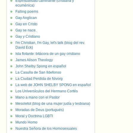
Espiritualidad caminante (cristiana y
ecuménica)
Falling poems
Gay Anglican
Gay en Cristo
Gay se nace.
Gay y Cristiano
I'm Christian, I'm Gay, let's talk (blog del rev.
David Eck)
Isla flotante: bitácora de un gay cristiano
James Alison Theology
John Shelby Spong en español
La Casulla de San Ildefonso
La Ciudad Perdida de Nivorg
La web de JOHN SHELBY SPONG en español
Los Universículos del Hermano Cortés
Mano a mano con el Pastor
Mesoletot (blog de una mujer judía y lesbiana)
Moradas de Deus (portugués)
Moral y Doctrina LGBTI
Mundo Homo
Nuestra Señora de los Homosexuales