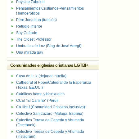
Pays de Zabulon
Pensamientos Cristianos-Pensamientos
Homoeróticos
Père Jonathan (francés)
Refugio Interior
Soy Cofrade
The Closet Professor
Umbrales de Luz (Blog de José Arregi)
Una mirada gay
Comunidades e Iglesias cristianas LGTBI+
Casa de Luz (dejando huella)
Cathedral of Hope/Catedral de la Esperanza
(Texas, EE.UU.)
Católicos homo y bisexuales
CCEI "El Camino" (Perú)
Co-libr-í (Comunidad Cristiana inclusiva)
Colectivo San Lázaro (Málaga, España)
Colectivo Teresa de Cepeda y Ahumada
(Facebook)
Colectivo Teresa de Cepeda y Ahumada
(Instagram)