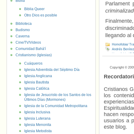
Biblia
Parlament 
Biblia Queer
criminaliza
Otro Dios es posible
Finalmente,
Biblioteca
discrimina
Budismo
llegando al 
Caverna
Cine/TV/Videos
Homofobia/ Tra
Comunidad Bahá'í
Andrés Beníte
Homofobia (O
Cristianismo (Iglesias)
Cuáqueros
Copyright © 200
Iglesia Adventista del Séptimo Día
Recordator
Iglesia Anglicana
Iglesia Bautista
Cristianos G
Iglesia Católica
los contenid
Iglesia de Jesucristo de los Santos de los
Últimos Días (Mormones)
experienci
Iglesia de la Comunidad Metropolitana
Espiritualid
Iglesia Inclusiva
hacen respo
Iglesia Luterana
usuarios a p
Iglesia Menonita
este blog.
Iglesia Metodista