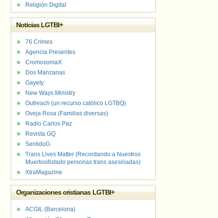
Religión Digital
Noticias LGTBI+
76 Crimes
Agencia Presentes
CromosomaX
Dos Manzanas
Gayety
New Ways Ministry
Outreach (un recurso católico LGTBQ)
Oveja Rosa (Familias diversas)
Radio Carlos Paz
Revista GQ
SentidoG
Trans Lives Matter (Recordando a Nuestros
Muertos/listado personas trans asesinadas)
XtraMagazine
Organizaciones cristianas LGTBI+
ACGIL (Barcelona)