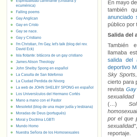
Espiritualidad caminante (cristiana y
En mayo de 
ecuménica)
también q
Falling poems
anunciado 
Gay Anglican
público por 
Gay en Cristo
Gay se nace.
Salida del
Gay y Cristiano
I'm Christian, I'm Gay, let's talk (blog del rev.
También 
David Eck)
llamaba es
Isla flotante: bitácora de un gay cristiano
salida del 
James Alison Theology
deportivo 
John Shelby Spong en español
Sky Sports
La Casulla de San Ildefonso
La Ciudad Perdida de Nivorg
cierto para 
La web de JOHN SHELBY SPONG en español
revista
Gay
Los Universículos del Hermano Cortés
sexualidad
Mano a mano con el Pastor
(…)
Solo
Mesoletot (blog de una mujer judía y lesbiana)
homosexual
Moradas de Deus (portugués)
por el que 
Moral y Doctrina LGBTI
sexualidad”
Mundo Homo
Nuestra Señora de los Homosexuales
reportaje.