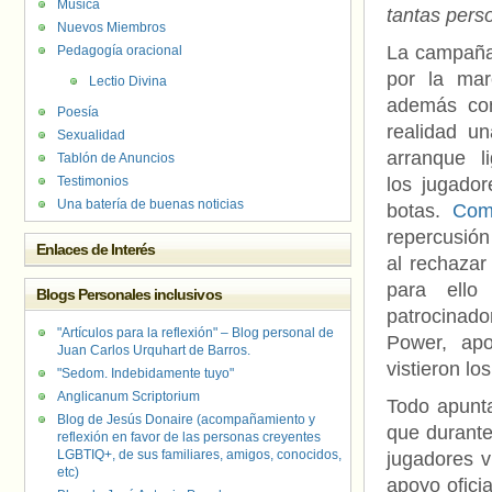
Música
tantas pers
Nuevos Miembros
La campaña
Pedagogía oracional
por la mar
Lectio Divina
además co
Poesía
realidad u
Sexualidad
arranque l
Tablón de Anuncios
Testimonios
los jugador
Una batería de buenas noticias
botas.
Com
repercusió
Enlaces de Interés
al rechazar
para ello 
Blogs Personales inclusivos
patrocinado
"Artículos para la reflexión" – Blog personal de
Power, apo
Juan Carlos Urquhart de Barros.
vistieron los
"Sedom. Indebidamente tuyo"
Anglicanum Scriptorium
Todo apunt
Blog de Jesús Donaire (acompañamiento y
que durante
reflexión en favor de las personas creyentes
LGBTIQ+, de sus familiares, amigos, conocidos,
jugadores v
etc)
apoyo ofici