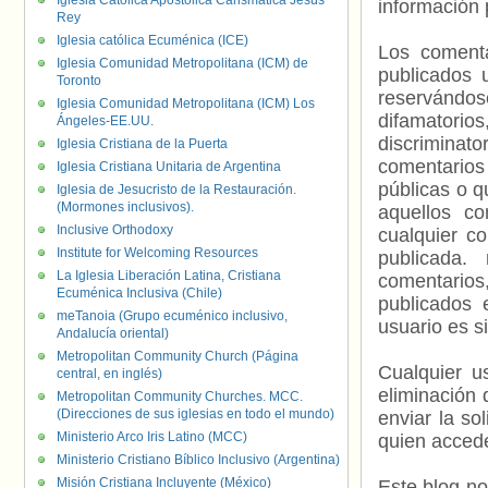
Iglesia Católica Apostólica Carismática Jesús
información 
Rey
Iglesia católica Ecuménica (ICE)
Los comenta
Iglesia Comunidad Metropolitana (ICM) de
publicados 
Toronto
reservándos
Iglesia Comunidad Metropolitana (ICM) Los
difamatorio
Ángeles-EE.UU.
discriminat
Iglesia Cristiana de la Puerta
comentarios
Iglesia Cristiana Unitaria de Argentina
públicas o 
Iglesia de Jesucristo de la Restauración.
(Mormones inclusivos).
aquellos c
Inclusive Orthodoxy
cualquier c
Institute for Welcoming Resources
publicada.
La Iglesia Liberación Latina, Cristiana
comentarios,
Ecuménica Inclusiva (Chile)
publicados 
meTanoia (Grupo ecuménico inclusivo,
usuario es s
Andalucía oriental)
Metropolitan Community Church (Página
Cualquier us
central, en inglés)
eliminación 
Metropolitan Community Churches. MCC.
(Direcciones de sus iglesias en todo el mundo)
enviar la so
Ministerio Arco Iris Latino (MCC)
quien accede
Ministerio Cristiano Bíblico Inclusivo (Argentina)
Misión Cristiana Incluyente (México)
Este blog no