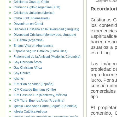
Copyright © 200
Cristianos Gays de Chile
Cristianos lgttbiq Argentina (ICM)
Recordator
Cristianos Unitarios (Mexico)
Cristo LGBTI (Venezuela)
Cristianos G
Devenir un en Christ
los contenid
Diaconía Cristiana en la Diversidad (Uruguay)
experienci
Diversidad Cristiana (Montevideo, Uruguay)
Espiritualid
El Centro (Argentina)
hacen respo
Emaus-Vida en Abundancia
usuarios a p
Espacio Seguro Católico (Costa Rica)
este blog.
Fraternidad de la Amistad (Medellin, Colombia)
Gay Christian África
Las imágene
Gay Christian África
propiedad de
Gay Church
reproducen s
Ichthys
lucro. Por s
ICM "Pan de Vida" (España)
cuestión inm
ICM Casa de Emmaus (Chile)
comerciales 
ICM Casa de Luz (Monterrey, México)
tipo.
ICM Tigre, Buenos Aires (Argentina)
Iglesia Casa Abba Padre. Bogotá (Colombia)
El propieta
Iglesia Católica Antigua
contenido. 