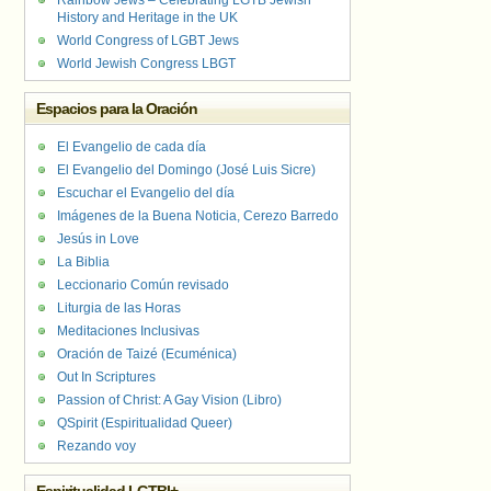
Rainbow Jews – Celebrating LGTB Jewish
History and Heritage in the UK
World Congress of LGBT Jews
World Jewish Congress LBGT
Espacios para la Oración
El Evangelio de cada día
El Evangelio del Domingo (José Luis Sicre)
Escuchar el Evangelio del día
Imágenes de la Buena Noticia, Cerezo Barredo
Jesús in Love
La Biblia
Leccionario Común revisado
Liturgia de las Horas
Meditaciones Inclusivas
Oración de Taizé (Ecuménica)
Out In Scriptures
Passion of Christ: A Gay Vision (Libro)
QSpirit (Espiritualidad Queer)
Rezando voy