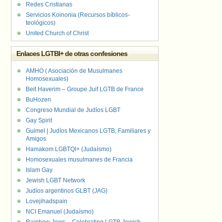
Redes Cristianas
Servicios Koinonia (Recursos bíblicos-
teológicos)
United Church of Christ
Enlaces LGTBI+ de otras confesiones
AMHO ( Asociación de Musulmanes
Homosexuales)
Beit Haverim – Groupe Juif LGTB de France
BuHozen
Congreso Mundial de Judíos LGBT
Gay Spirit
Guimel | Judíos Mexicanos LGTB, Familiares y
Amigos
Hamakom LGBTQI+ (Judaísmo)
Homosexuales musulmanes de Francia
Islam Gay
Jewish LGBT Network
Judíos argentinos GLBT (JAG)
Lovejihadspain
NCI Emanuel (Judaísmo)