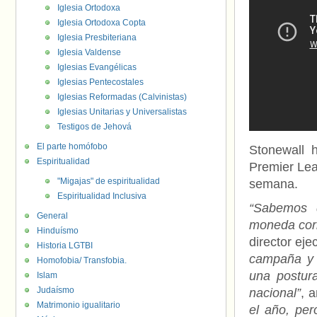
Iglesia Ortodoxa
Iglesia Ortodoxa Copta
Iglesia Presbiteriana
Iglesia Valdense
Iglesias Evangélicas
Iglesias Pentecostales
Iglesias Reformadas (Calvinistas)
Iglesias Unitarias y Universalistas
Testigos de Jehová
El parte homófobo
Stonewall 
Espiritualidad
Premier Lea
"Migajas" de espiritualidad
semana.
Espiritualidad Inclusiva
“Sabemos q
General
moneda corr
Hinduísmo
director eje
Historia LGTBI
campaña y 
Homofobia/ Transfobia.
una postura
Islam
Judaísmo
nacional”
, 
Matrimonio igualitario
el año, pe