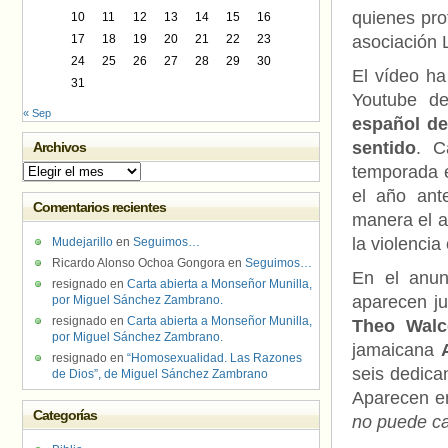
quienes pro
10
11
12
13
14
15
16
17
18
19
20
21
22
23
asociación
24
25
26
27
28
29
30
El vídeo ha
31
Youtube de
« Sep
español de
sentido
. C
Archivos
temporada e
Archivos
el año ant
Comentarios recientes
manera el a
la violenci
Mudejarillo
en
Seguimos…
Ricardo Alonso Ochoa Gongora
en
Seguimos…
En el anun
resignado
en
Carta abierta a Monseñor Munilla,
aparecen ju
por Miguel Sánchez Zambrano.
resignado
en
Carta abierta a Monseñor Munilla,
Theo Walc
por Miguel Sánchez Zambrano.
jamaicana
resignado
en
“Homosexualidad. Las Razones
seis dedica
de Dios”, de Miguel Sánchez Zambrano
Aparecen en
Categorías
no puede c