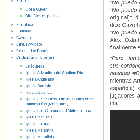
Biblia
“No puedo 
“No puedo c
Biblia Queer
Otro Dios es posible
original]
“
, d
dice Cazorl
Biblioteca
Budismo
“No puedo c
Caverna
Alex Oxlad
Cine/TV/Videos
finalmente e
Comunidad Bahá'í
“Pero jun
Cristianismo (Iglesias)
sus cordone
Cuáqueros
hashtag #R
Iglesia Adventista del Séptimo Día
Iglesia Anglicana
mientras Ar
Iglesia Bautista
española) 
Iglesia Católica
jugadores a
Iglesia de Jesucristo de los Santos de los
iris.
Últimos Días (Mormones)
Iglesia de la Comunidad Metropolitana
Iglesia Inclusiva
Iglesia Luterana
Iglesia Menonita
Iglesia Metodista