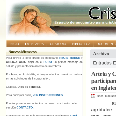
INICIO
LA PALABRA
ORATORIO
BIBLIOTECA
DOCUMENT
Nuevos Miembros
Archivo
Para unirse a este grupo es necesario
REGISTRARSE
y
OBLIGATORIO
dejar en el
FORO
un primer mensaje de
Entradas E
saludo y presentación al resto de miembros.
Arteta y C
Por favor, no lo olvidéis, ni tampoco indicar vuestros motivos
en las solicitudes de incorporación.
participan
en Inglate
Gracias.
Dios os bendiga.
Para cualquier duda,
VER INSTRUCCIONES
.
lunes, 8 de se
Sab
Puedes ponerte en contacto con nosotros a través de la
sección
CONTACTO
.
agridulc
Y si quieres ayuda más personalizada escríbenos
AQUÍ