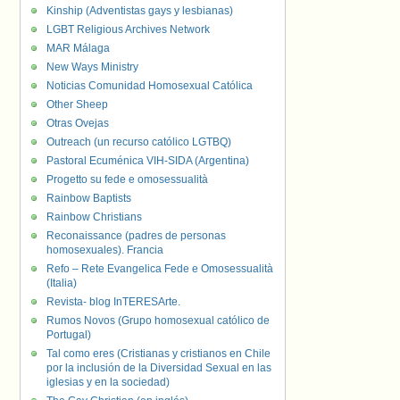
Kinship (Adventistas gays y lesbianas)
LGBT Religious Archives Network
MAR Málaga
New Ways Ministry
Noticias Comunidad Homosexual Católica
Other Sheep
Otras Ovejas
Outreach (un recurso católico LGTBQ)
Pastoral Ecuménica VIH-SIDA (Argentina)
Progetto su fede e omosessualità
Rainbow Baptists
Rainbow Christians
Reconaissance (padres de personas
homosexuales). Francia
Refo – Rete Evangelica Fede e Omosessualità
(Italia)
Revista- blog InTERESArte.
Rumos Novos (Grupo homosexual católico de
Portugal)
Tal como eres (Cristianas y cristianos en Chile
por la inclusión de la Diversidad Sexual en las
iglesias y en la sociedad)