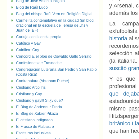
Blog de José Antonio Pagola
y Arsenal, 
Blog de Raúl Lugo
además los 
Blog del obispo Raúl Vera en Religión Digital
Carmelita contemplativo en la ciudad (un blog
La campa
oracional en la escuela de Teresa de Jhs y
exfutbolist
Juan de la +)
Cartujo con licencia propia
historia
al s
Católico y Gay
recordemos,
Católico+Gay
selección a
Concordia, el blog de Oswaldo Gallo Serrato
(la italiana
Confesiones de Trasnoche
suscitó gra
Congregación Luterana San Pedro y San Pablo
(Costa Rica)
Y es que s
Contranatura (Abraham Puche)
profesiona
Cristiano Arco Iris
que dejaba
Cristiano y Gay
estadounid
Cristiano y gay!!! Sí ¿y qué?
El Blog de Abdennur Prado
mismo paso
El Blog de Xabier Pikaza
Hitzlsperg
El cristiano indignado
británico L
El Frasco de Alabastro
que han hec
Escrituras Inclusivas