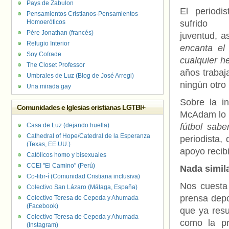
Pays de Zabulon
El periodi
Pensamientos Cristianos-Pensamientos
Homoeróticos
sufrid
Père Jonathan (francés)
juventud, 
Refugio Interior
encanta el 
Soy Cofrade
cualquier h
The Closet Professor
años trabaj
Umbrales de Luz (Blog de José Arregi)
ningún otro 
Una mirada gay
Sobre la in
Comunidades e Iglesias cristianas LGTBI+
McAdam lo t
Casa de Luz (dejando huella)
fútbol sabe
Cathedral of Hope/Catedral de la Esperanza
periodista
(Texas, EE.UU.)
apoyo recib
Católicos homo y bisexuales
CCEI "El Camino" (Perú)
Nada simil
Co-libr-í (Comunidad Cristiana inclusiva)
Nos cuesta 
Colectivo San Lázaro (Málaga, España)
prensa dep
Colectivo Teresa de Cepeda y Ahumada
(Facebook)
que ya resu
Colectivo Teresa de Cepeda y Ahumada
como la pr
(Instagram)