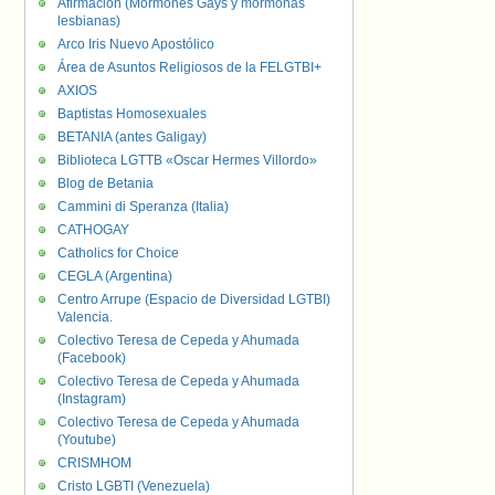
Afirmación (Mormones Gays y mormonas
lesbianas)
Arco Iris Nuevo Apostólico
Área de Asuntos Religiosos de la FELGTBI+
AXIOS
Baptistas Homosexuales
BETANIA (antes Galigay)
Biblioteca LGTTB «Oscar Hermes Villordo»
Blog de Betania
Cammini di Speranza (Italia)
CATHOGAY
Catholics for Choice
CEGLA (Argentina)
Centro Arrupe (Espacio de Diversidad LGTBI)
Valencia.
Colectivo Teresa de Cepeda y Ahumada
(Facebook)
Colectivo Teresa de Cepeda y Ahumada
(Instagram)
Colectivo Teresa de Cepeda y Ahumada
(Youtube)
CRISMHOM
Cristo LGBTI (Venezuela)