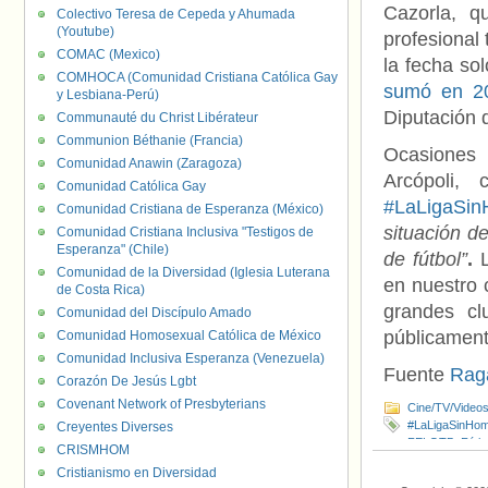
Cazorla, q
Colectivo Teresa de Cepeda y Ahumada
(Youtube)
profesional
COMAC (Mexico)
la fecha so
COMHOCA (Comunidad Cristiana Católica Gay
sumó en 2
y Lesbiana-Perú)
Diputación 
Communauté du Christ Libérateur
Communion Béthanie (Francia)
Ocasiones 
Comunidad Anawin (Zaragoza)
Arcópoli
Comunidad Católica Gay
#LaLigaSin
Comunidad Cristiana de Esperanza (México)
situación de
Comunidad Cristiana Inclusiva "Testigos de
Esperanza" (Chile)
de fútbol”
.
L
Comunidad de la Diversidad (Iglesia Luterana
en nuestro 
de Costa Rica)
grandes cl
Comunidad del Discípulo Amado
públicament
Comunidad Homosexual Católica de México
Comunidad Inclusiva Esperanza (Venezuela)
Fuente
Rag
Corazón De Jesús Lgbt
Covenant Network of Presbyterians
Cine/TV/Video
#LaLigaSinHom
Creyentes Diverses
FELGTB
,
Fútbo
CRISMHOM
Olivier Giroud
,
Cristianismo en Diversidad
Stonewall
,
Ston