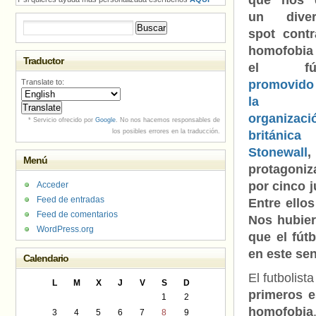
que nos 
un diver
Buscar:
spot contr
homofobi
Traductor
el fút
Translate to:
promovido
la
organizaci
* Servicio ofrecido por
Google
. No nos hacemos responsables de
los posibles errores en la traducción.
británica
Stonewall
,
Menú
protagoniz
por cinco 
Acceder
Feed de entradas
Entre ellos
Feed de comentarios
Nos hubier
WordPress.org
que el fút
en este sen
Calendario
El futbolist
L
M
X
J
V
S
D
primeros e
1
2
homofobia
3
4
5
6
7
8
9