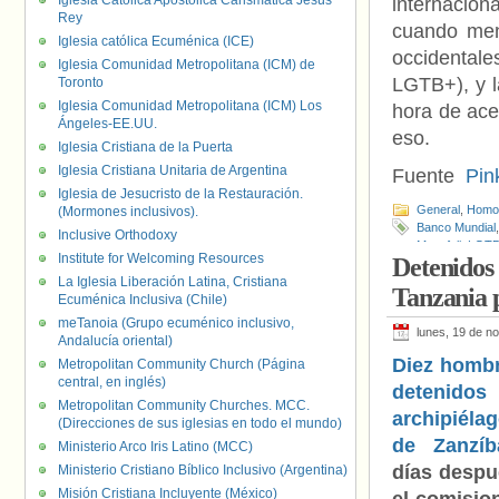
Iglesia Católica Apostólica Carismática Jesús
internacio
Rey
cuando men
Iglesia católica Ecuménica (ICE)
occidentale
Iglesia Comunidad Metropolitana (ICM) de
LGTB+), y l
Toronto
Iglesia Comunidad Metropolitana (ICM) Los
hora de ace
Ángeles-EE.UU.
eso.
Iglesia Cristiana de la Puerta
Iglesia Cristiana Unitaria de Argentina
Fuente
Pin
Iglesia de Jesucristo de la Restauración.
General
,
Homof
(Mormones inclusivos).
Banco Mundial
Inclusive Orthodoxy
Magufuli
,
LGTB
Institute for Welcoming Resources
Detenidos 
Tanzania
,
Ulla
La Iglesia Liberación Latina, Cristiana
Tanzania 
Ecuménica Inclusiva (Chile)
meTanoia (Grupo ecuménico inclusivo,
lunes, 19 de n
Andalucía oriental)
Diez hombr
Metropolitan Community Church (Página
central, en inglés)
detenido
Metropolitan Community Churches. MCC.
archipiéla
(Direcciones de sus iglesias en todo el mundo)
de Zanzíb
Ministerio Arco Iris Latino (MCC)
días despu
Ministerio Cristiano Bíblico Inclusivo (Argentina)
Misión Cristiana Incluyente (México)