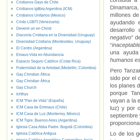
consulta a
Cristianos Gays de Chile
Dinamarca, 
Cristianos lgttbiq Argentina (ICM)
millones de
Cristianos Unitarios (Mexico)
ayudando e
Cristo LGBTI (Venezuela)
Devenir un en Christ
desarrollo
Diaconía Cristiana en la Diversidad (Uruguay)
negativo
” d
Diversidad Cristiana (Montevideo, Uruguay)
“
inaceptabl
El Centro (Argentina)
una ayuda 
Emaus-Vida en Abundancia
humanos es
Espacio Seguro Católico (Costa Rica)
Fraternidad de la Amistad (Medellin, Colombia)
Pero Tanzan
Gay Christian África
sido por el
Gay Christian África
los planes 
Gay Church
porque Tan
Ichthys
vayan a la 
ICM "Pan de Vida" (España)
ICM Casa de Emmaus (Chile)
luz) y por 
ICM Casa de Luz (Monterrey, México)
septiembre 
ICM Tigre, Buenos Aires (Argentina)
proporciona
Iglesia Casa Abba Padre. Bogotá (Colombia)
Lo de los 
Iglesia Católica Antigua