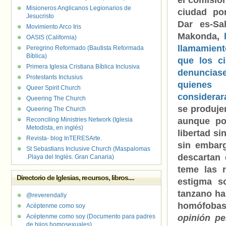
el comisio
Misioneros Anglicanos Legionarios de
ciudad por
Jesucristo
Dar es-Sa
Movimiento Arco Iris
Makonda,
OASIS (California)
llamamie
Peregrino Reformado (Bautista Reformada
Bíblica)
que los c
Primera Iglesia Cristiana Bíblica Inclusiva
denunc
Protestants Inclusius
quienes
Queer Spirit Church
considera
Queering The Church
se produje
Queering The Church
Reconciling Ministries Network (Iglesia
aunque po
Metodista, en inglés)
libertad si
Revista- blog InTERESArte.
sin embarg
St Sebastians Inclusive Church (Maspalomas
descartan 
.Playa del Inglés. Gran Canaria)
teme las r
Directorio de Iglesias, recursos, libros....
estigma s
tanzano ha
@reverendally
homófobas 
Acéptenme como soy
Acéptenme como soy (Documento para padres
opinión pe
de hijos homosexuales)