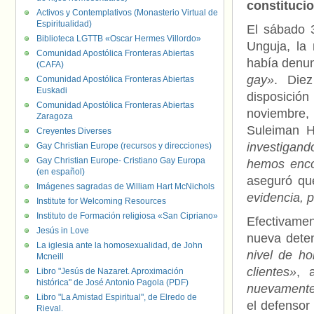
constituci
Activos y Contemplativos (Monasterio Virtual de
Espiritualidad)
El sábado 3
Biblioteca LGTTB «Oscar Hermes Villordo»
Unguja, la
Comunidad Apostólica Fronteras Abiertas
había denun
(CAFA)
gay»
. Diez
Comunidad Apostólica Fronteras Abiertas
Euskadi
disposición
Comunidad Apostólica Fronteras Abiertas
noviembre,
Zaragoza
Suleiman H
Creyentes Diverses
investigand
Gay Christian Europe (recursos y direcciones)
Gay Christian Europe- Cristiano Gay Europa
hemos enco
(en español)
aseguró q
Imágenes sagradas de William Hart McNichols
evidencia, 
Institute for Welcoming Resources
Instituto de Formación religiosa «San Cipriano»
Efectivame
Jesús in Love
nueva dete
La iglesia ante la homosexualidad, de John
nivel de ho
Mcneill
clientes»
, 
Libro "Jesús de Nazaret. Aproximación
histórica" de José Antonio Pagola (PDF)
nuevament
Libro "La Amistad Espiritual", de Elredo de
el defensor
Rieval.