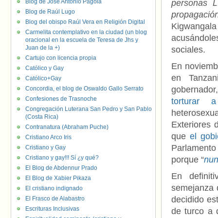
Blog de José Antonio Pagola
personas L
Blog de Raúl Lugo
propagació
Blog del obispo Raúl Vera en Religión Digital
Kigwangal
Carmelita contemplativo en la ciudad (un blog
acusándole
oracional en la escuela de Teresa de Jhs y
Juan de la +)
sociales.
Cartujo con licencia propia
En noviembr
Católico y Gay
en Tanza
Católico+Gay
gobernador
Concordia, el blog de Oswaldo Gallo Serrato
Confesiones de Trasnoche
torturar 
Congregación Luterana San Pedro y San Pablo
heterosexua
(Costa Rica)
Exteriores 
Contranatura (Abraham Puche)
que
el gob
Cristiano Arco Iris
Parlamento 
Cristiano y Gay
Cristiano y gay!!! Sí ¿y qué?
porque “
nun
El Blog de Abdennur Prado
En definit
El Blog de Xabier Pikaza
semejanza d
El cristiano indignado
decidido es
El Frasco de Alabastro
Escrituras Inclusivas
de turco a 