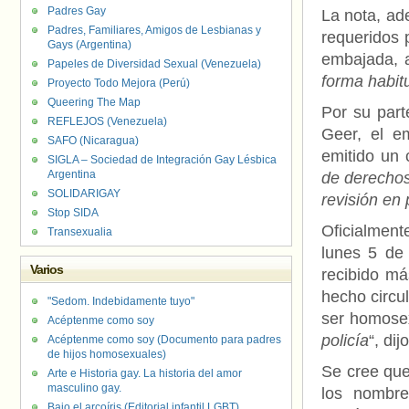
Padres Gay
La nota, ad
Padres, Familiares, Amigos de Lesbianas y
requeridos 
Gays (Argentina)
embajada, 
Papeles de Diversidad Sexual (Venezuela)
forma habit
Proyecto Todo Mejora (Perú)
Queering The Map
Por su part
REFLEJOS (Venezuela)
Geer, el e
SAFO (Nicaragua)
emitido un
SIGLA – Sociedad de Integración Gay Lésbica
Argentina
de derechos
SOLIDARIGAY
revisión en
Stop SIDA
Oficialment
Transexualia
lunes 5 de
Varios
recibido m
hecho circu
"Sedom. Indebidamente tuyo"
ser homosex
Acéptenme como soy
policía
“, di
Acéptenme como soy (Documento para padres
de hijos homosexuales)
Se cree que
Arte e Historia gay. La historia del amor
masculino gay.
los nombr
Bajo el arcoíris (Editorial infantil LGBT).