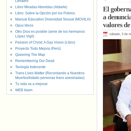
Lenaers
Lesbofobia
,
LG
Libro Miradas Atrevidas (Aldarte)
El goberna
Europa
,
VIH
,
Z
Libro: Sobre la Opción por los Pobres.
a denuncia
Manual Educativo Diversidad Sexual (MOVILH)
valores de
Opus libros
Otro Dios es posible (serie de los hermanos
sábado, 3 de 
López Vigil)
Passion of Christ: A Gay Vision (Libro)
Proyecto Todo Mejora (Perú)
Queering The Map
Remembering Our Dead
Teología Indecente
Trans Lives Matter (Recordando a Nuestros
Muertos/listado personas trans asesinadas)
Tu vida va a mejorar
WEB Islam