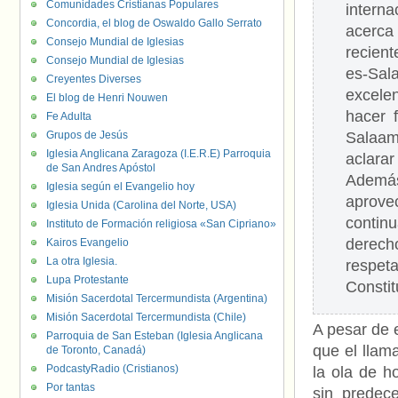
Comunidades Cristianas Populares
intern
Concordia, el blog de Oswaldo Gallo Serrato
acerc
Consejo Mundial de Iglesias
recien
Consejo Mundial de Iglesias
es-Sal
Creyentes Diverses
excele
El blog de Henri Nouwen
hacer 
Fe Adulta
Grupos de Jesús
Salaam
Iglesia Anglicana Zaragoza (I.E.R.E) Parroquia
aclara
de San Andres Apóstol
Además
Iglesia según el Evangelio hoy
aprove
Iglesia Unida (Carolina del Norte, USA)
contin
Instituto de Formación religiosa «San Cipriano»
derech
Kairos Evangelio
La otra Iglesia.
respe
Lupa Protestante
Constit
Misión Sacerdotal Tercermundista (Argentina)
Misión Sacerdotal Tercermundista (Chile)
A pesar de 
Parroquia de San Esteban (Iglesia Anglicana
que el llam
de Toronto, Canadá)
PodcastyRadio (Cristianos)
la ola de h
Por tantas
sin predec