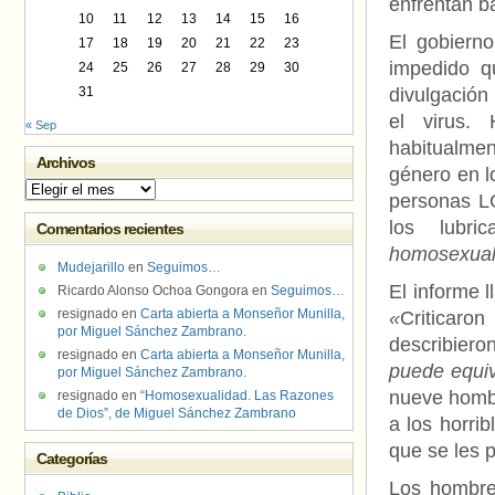
enfrentan ba
10
11
12
13
14
15
16
El gobiern
17
18
19
20
21
22
23
impedido qu
24
25
26
27
28
29
30
31
divulgación
el virus.
« Sep
habitualme
Archivos
género en l
Archivos
personas L
los lubr
Comentarios recientes
homosexual
Mudejarillo
en
Seguimos…
El informe 
Ricardo Alonso Ochoa Gongora
en
Seguimos…
resignado
en
Carta abierta a Monseñor Munilla,
«
Criticaro
por Miguel Sánchez Zambrano.
describier
resignado
en
Carta abierta a Monseñor Munilla,
puede equiv
por Miguel Sánchez Zambrano.
nueve hombr
resignado
en
“Homosexualidad. Las Razones
de Dios”, de Miguel Sánchez Zambrano
a los horri
que se les p
Categorías
Los hombres