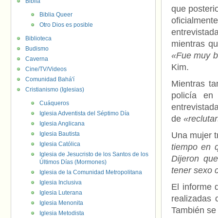
Biblia
que posteri
Biblia Queer
oficialmen
Otro Dios es posible
entrevistad
Biblioteca
mientras q
Budismo
«Fue muy br
Caverna
Kim.
Cine/TV/Videos
Comunidad Bahá'í
Mientras ta
Cristianismo (Iglesias)
policía en
Cuáqueros
entrevistad
Iglesia Adventista del Séptimo Día
de
«recluta
Iglesia Anglicana
Iglesia Bautista
Una mujer t
Iglesia Católica
tiempo en q
Iglesia de Jesucristo de los Santos de los
Dijeron qu
Últimos Días (Mormones)
tener sexo c
Iglesia de la Comunidad Metropolitana
Iglesia Inclusiva
El informe 
Iglesia Luterana
realizadas
Iglesia Menonita
También se 
Iglesia Metodista