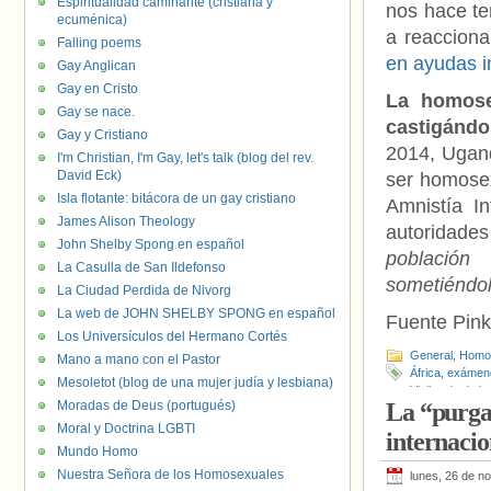
Espiritualidad caminante (cristiana y
nos hace te
ecuménica)
a reaccion
Falling poems
en ayudas i
Gay Anglican
Gay en Cristo
La homose
Gay se nace.
castigánd
Gay y Cristiano
2014, Ugand
I'm Christian, I'm Gay, let's talk (blog del rev.
David Eck)
ser homosexu
Isla flotante: bitácora de un gay cristiano
Amnistía I
James Alison Theology
autoridad
John Shelby Spong en español
población
La Casulla de San Ildefonso
sometiéndo
La Ciudad Perdida de Nivorg
La web de JOHN SHELBY SPONG en español
Fuente Pin
Los Universículos del Hermano Cortés
General
,
Homof
Mano a mano con el Pastor
África
,
exámen
Mesoletot (blog de una mujer judía y lesbiana)
Vigilancia de 
Moradas de Deus (portugués)
La “purga
Moral y Doctrina LGBTI
internacio
Mundo Homo
Nuestra Señora de los Homosexuales
lunes, 26 de n