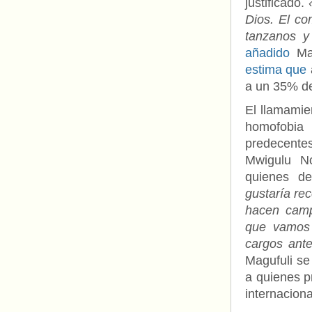
justificado.
Dios. El co
tanzanos y 
añadido
Mak
estima que
a un 35% d
El llamamie
homofobia 
predecente
Mwigulu N
quienes de
gustaría rec
hacen camp
que vamos 
cargos ante
Magufuli se
a quienes p
internaciona