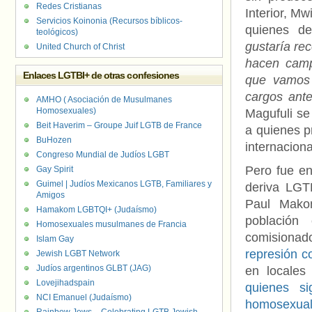
Redes Cristianas
Interior, M
Servicios Koinonia (Recursos bíblicos-
quienes de
teológicos)
gustaría rec
United Church of Christ
hacen camp
Enlaces LGTBI+ de otras confesiones
que vamos 
cargos ante
AMHO ( Asociación de Musulmanes
Homosexuales)
Magufuli se
Beit Haverim – Groupe Juif LGTB de France
a quienes p
BuHozen
internaciona
Congreso Mundial de Judíos LGBT
Pero fue en
Gay Spirit
Guimel | Judíos Mexicanos LGTB, Familiares y
deriva LGT
Amigos
Paul Makon
Hamakom LGBTQI+ (Judaísmo)
población
Homosexuales musulmanes de Francia
comisiona
Islam Gay
represión c
Jewish LGBT Network
Judíos argentinos GLBT (JAG)
en locale
Lovejihadspain
quienes si
NCI Emanuel (Judaísmo)
homosexua