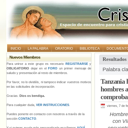
INICIO
LA PALABRA
ORATORIO
BIBLIOTECA
DOCUMENT
Nuevos Miembros
Resultados
Para unirse a este grupo es necesario
REGISTRARSE
y
OBLIGATORIO
dejar en el
FORO
un primer mensaje de
Palabra cla
saludo y presentación al resto de miembros.
Tanzania h
Por favor, no lo olvidéis, ni tampoco indicar vuestros motivos
en las solicitudes de incorporación.
hombres a
comprobar
Gracias.
Dios os bendiga.
Para cualquier duda,
VER INSTRUCCIONES
.
viernes, 7 de f
Hombre
Puedes ponerte en contacto con nosotros a través de la
sección
CONTACTO
.
con VI
Y si quieres ayuda más personalizada escríbenos
AQUÍ