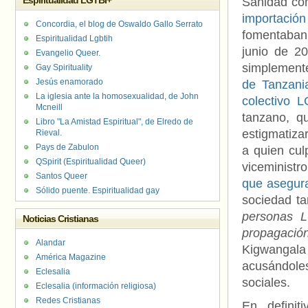
Espiritualidad LGTBI+
Sanidad co
importació
Concordia, el blog de Oswaldo Gallo Serrato
fomentaban 
Espiritualidad Lgbtih
junio de 2
Evangelio Queer.
simplemente
Gay Spirituality
Jesús enamorado
de Tanzani
La iglesia ante la homosexualidad, de John
colectivo 
Mcneill
tanzano, q
Libro "La Amistad Espiritual", de Elredo de
estigmatiza
Rieval.
Pays de Zabulon
a quien cul
QSpirit (Espiritualidad Queer)
viceministr
Santos Queer
que asegur
Sólido puente. Espiritualidad gay
sociedad t
personas L
Noticias Cristianas
propagació
Alandar
Kigwangal
América Magazine
acusándole
Eclesalia
sociales.
Eclesalia (información religiosa)
Redes Cristianas
En definit