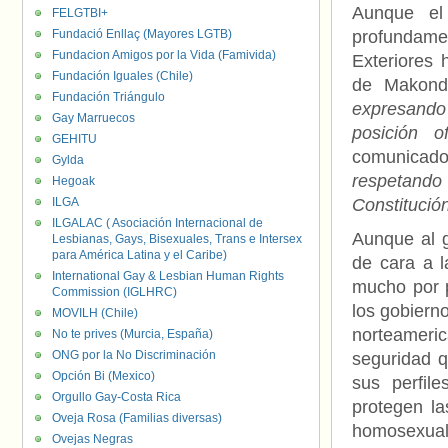
Aunque el
FELGTBI+
Fundació Enllaç (Mayores LGTB)
profundamen
Fundacion Amigos por la Vida (Famivida)
Exteriores
Fundación Iguales (Chile)
de Makond
Fundación Triángulo
expresando
Gay Marruecos
posición o
GEHITU
comunicado
Gylda
respetando
Hegoak
ILGA
Constitución
ILGALAC ( Asociación Internacional de
Aunque al g
Lesbianas, Gays, Bisexuales, Trans e Intersex
para América Latina y el Caribe)
de cara a l
International Gay & Lesbian Human Rights
mucho por p
Commission (IGLHRC)
los gobiern
MOVILH (Chile)
norteameric
No te prives (Murcia, España)
ONG por la No Discriminación
seguridad 
Opción Bi (Mexico)
sus perfil
Orgullo Gay-Costa Rica
protegen la
Oveja Rosa (Familias diversas)
homosexuali
Ovejas Negras