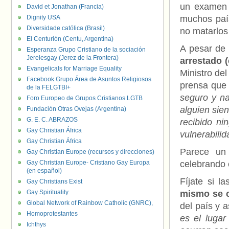
un examen a
David et Jonathan (Francia)
Dignity USA
muchos país
Diversidade católica (Brasil)
no matarlos 
El Centurión (Centu, Argentina)
A pesar de 
Esperanza Grupo Cristiano de la sociación
Jerelesgay (Jerez de la Frontera)
arrestado 
Evangelicals for Marriage Equality
Ministro del
Facebook Grupo Área de Asuntos Religiosos
prensa que 
de la FELGTBI+
seguro y na
Foro Europeo de Grupos Cristianos LGTB
alguien sien
Fundación Otras Ovejas (Argentina)
G. E. C. ABRAZOS
recibido ni
Gay Christian África
vulnerabili
Gay Christian África
Parece un
Gay Christian Europe (recursos y direcciones)
Gay Christian Europe- Cristiano Gay Europa
celebrando 
(en español)
Fíjate si l
Gay Christians Exist
Gay Spirituality
mismo se c
Global Network of Rainbow Catholic (GNRC),
del país y 
Homoprotestantes
es el luga
Ichthys