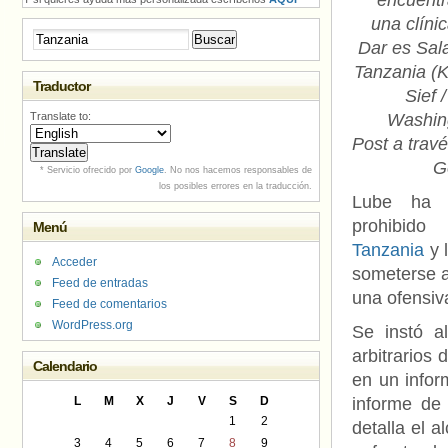
encuentr
una clíni
Buscar:
Dar es Sal
Tanzania (K
Traductor
Sief 
Translate to:
Washin
Post a trav
G
* Servicio ofrecido por
Google
. No nos hacemos responsables de
los posibles errores en la traducción.
Lube ha 
prohibid
Menú
Tanzania
y 
Acceder
someterse a
Feed de entradas
una ofensiv
Feed de comentarios
WordPress.org
Se instó a
arbitrarios
Calendario
en un infor
L
M
X
J
V
S
D
informe de 
1
2
detalla el 
3
4
5
6
7
8
9