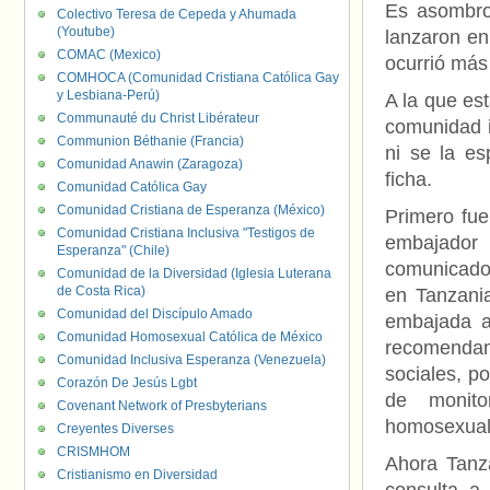
Es asombro
Colectivo Teresa de Cepeda y Ahumada
(Youtube)
lanzaron en
COMAC (Mexico)
ocurrió má
COMHOCA (Comunidad Cristiana Católica Gay
y Lesbiana-Perú)
A la que es
Communauté du Christ Libérateur
comunidad i
Communion Béthanie (Francia)
ni se la e
Comunidad Anawin (Zaragoza)
ficha.
Comunidad Católica Gay
Comunidad Cristiana de Esperanza (México)
Primero fue
Comunidad Cristiana Inclusiva "Testigos de
embajador
Esperanza" (Chile)
comunicado
Comunidad de la Diversidad (Iglesia Luterana
de Costa Rica)
en Tanzani
Comunidad del Discípulo Amado
embajada a
Comunidad Homosexual Católica de México
recomendan
Comunidad Inclusiva Esperanza (Venezuela)
sociales, p
Corazón De Jesús Lgbt
de monito
Covenant Network of Presbyterians
homosexual
Creyentes Diverses
CRISMHOM
Ahora Tanz
Cristianismo en Diversidad