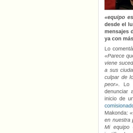
«equipo es
desde el l
mensajes d
ya con más
Lo comentáb
«Parece que
viene suced
a sus ciud
culpar de l
peor»
. Lo 
denunciar 
inicio de 
comisionad
Makonda:
«
en nuestra 
Mi equipo 