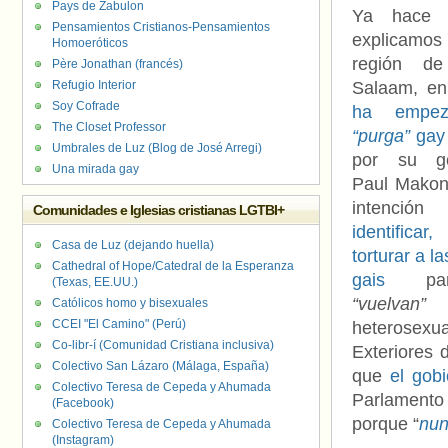
Pays de Zabulon
Ya hace 
Pensamientos Cristianos-Pensamientos
explicamos
Homoeróticos
región d
Père Jonathan (francés)
Refugio Interior
Salaam, en
Soy Cofrade
ha empez
The Closet Professor
“purga”
gay
Umbrales de Luz (Blog de José Arregi)
por su go
Una mirada gay
Paul Makon
intenc
Comunidades e Iglesias cristianas LGTBI+
identificar
Casa de Luz (dejando huella)
torturar a l
Cathedral of Hope/Catedral de la Esperanza
gais
par
(Texas, EE.UU.)
“vuelvan”
a
Católicos homo y bisexuales
CCEI "El Camino" (Perú)
heterosexua
Co-libr-í (Comunidad Cristiana inclusiva)
Exteriores 
Colectivo San Lázaro (Málaga, España)
que
el gob
Colectivo Teresa de Cepeda y Ahumada
Parlamento 
(Facebook)
porque “
nun
Colectivo Teresa de Cepeda y Ahumada
(Instagram)