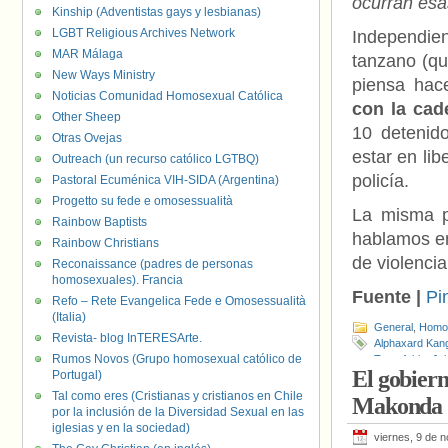
ocurran esa
Kinship (Adventistas gays y lesbianas)
LGBT Religious Archives Network
Independie
MAR Málaga
tanzano (qu
New Ways Ministry
piensa hace
Noticias Comunidad Homosexual Católica
con la cad
Other Sheep
10 detenid
Otras Ovejas
estar en lib
Outreach (un recurso católico LGTBQ)
policía.
Pastoral Ecuménica VIH-SIDA (Argentina)
Progetto su fede e omosessualità
La misma po
Rainbow Baptists
hablamos en
Rainbow Christians
de violenci
Reconaissance (padres de personas
homosexuales). Francia
Fuente |
Pi
Refo – Rete Evangelica Fede e Omosessualità
(Italia)
General
,
Homof
Revista- blog InTERESArte.
Alphaxard Kan
Rumos Novos (Grupo homosexual católico de
Transfobia
,
Joh
El gobiern
Portugal)
Geer
,
Tanzania
Tal como eres (Cristianas y cristianos en Chile
Makonda
por la inclusión de la Diversidad Sexual en las
iglesias y en la sociedad)
viernes, 9 de 