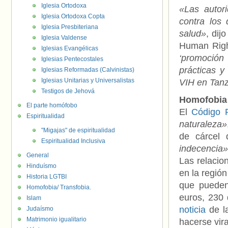
Iglesia Ortodoxa
«Las autor
Iglesia Ortodoxa Copta
contra los
Iglesia Presbiteriana
salud»
, dij
Iglesia Valdense
Human Rig
Iglesias Evangélicas
‘promoció
Iglesias Pentecostales
prácticas y
Iglesias Reformadas (Calvinistas)
Iglesias Unitarias y Universalistas
VIH en Tan
Testigos de Jehová
Homofobia
El parte homófobo
El
Código 
Espiritualidad
naturaleza»
"Migajas" de espiritualidad
de cárcel 
Espiritualidad Inclusiva
indecencia
General
Las relacio
Hinduísmo
en la regió
Historia LGTBI
que pueden
Homofobia/ Transfobia.
euros, 230 
Islam
noticia
de la
Judaísmo
Matrimonio igualitario
hacerse vira