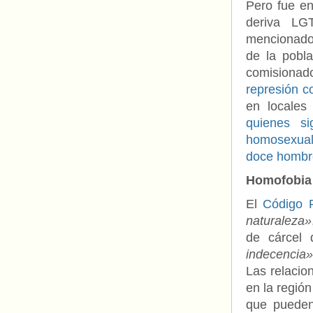
Pero fue en
deriva LG
mencionado 
de la pobl
comisiona
represión c
en locale
quienes si
homosexua
doce hombre
Homofobia
El
Código 
naturaleza»
de cárcel 
indecencia
Las relacio
en la regió
que pueden