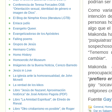
podrían ser
Conferencia de Teresa Forcades OSB:
“Orientación sexual, identidad de género e
Como varia
imagen de Dios” .
intención d
El Blog de Nimphie Knox (literatura LGTB)
personas ho
Enlace judío
algo que el
Evangelio Queer.
Makonda ha 
Evangelizadoras de los Apóstoles
Falling poems
“psiquiatras
Grupos de Jesús
sospechoso
Hermano Cortés
“T
enemos u
Homo History
cambiar
“.
Homoerotic Art Museum
Imágenes de la Buena Noticia, Cerezo Barredo
Makonda a
Jesús in Love
preocupac
La iglesia ante la homosexualidad, de John
“
prefiero e
Mcneill
gay “
socav
La verdad de los kikos
religiones 
Libro "Jesús de Nazaret. Aproximación
histórica" de José Antonio Pagola (PDF)
Fuente
Gay
Libro "La Amistad Espiritual", de Elredo de
Rieval.
General
,
Homof
Libro "Otro cristianismo es posible", de Roger
Dar es Salaam