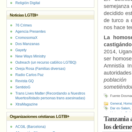
Religión Digital
semejanza d
decidido es
Noticias LGTBI+
de turco a 
76 Crimes
nos hace te
Agencia Presentes
La homose
CromosomaX
castigánd
Dos Manzanas
Gayety
2014, Ugand
New Ways Ministry
ser homosexu
Outreach (un recurso católico LGTBQ)
Amnistía I
Oveja Rosa (Familias diversas)
autoridad
Radio Carlos Paz
población
Revista GQ
sometiéndo
SentidoG
Trans Lives Matter (Recordando a Nuestros
Fuente Dosman
Muertos/listado personas trans asesinadas)
General
,
Homof
XtraMagazine
Dar es-Salam
,
Makonda
,
Reli
Organizaciones cristianas LGTBI+
Tanzania a
los detien
ACGIL (Barcelona)