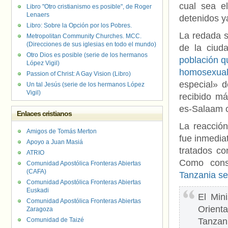
cual sea el
Libro "Otro cristianismo es posible", de Roger
Lenaers
detenidos ya
Libro: Sobre la Opción por los Pobres.
La redada s
Metropolitan Community Churches. MCC.
(Direcciones de sus iglesias en todo el mundo)
de la ciud
Otro Dios es posible (serie de los hermanos
población q
López Vigil)
homosexua
Passion of Christ: A Gay Vision (Libro)
especial» d
Un tal Jesús (serie de los hermanos López
Vigil)
recibido m
es-Salaam c
Enlaces cristianos
La reacción
Amigos de Tomás Merton
fue inmedia
Apoyo a Juan Masiá
tratados co
ATRIO
Como cons
Comunidad Apostólica Fronteras Abiertas
(CAFA)
Tanzania se
Comunidad Apostólica Fronteras Abiertas
Euskadi
El Min
Comunidad Apostólica Fronteras Abiertas
Orient
Zaragoza
Comunidad de Taizé
Tanza