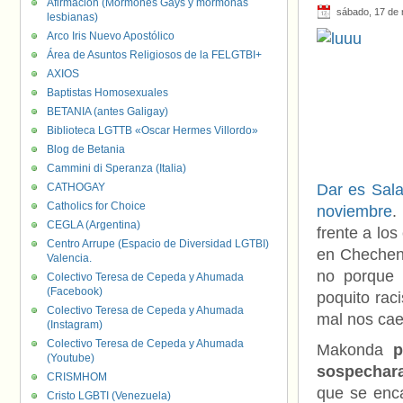
Afirmación (Mormones Gays y mormonas
sábado, 17 de
lesbianas)
Arco Iris Nuevo Apostólico
Área de Asuntos Religiosos de la FELGTBI+
AXIOS
Baptistas Homosexuales
BETANIA (antes Galigay)
Biblioteca LGTTB «Oscar Hermes Villordo»
Blog de Betania
Cammini di Speranza (Italia)
CATHOGAY
Dar es Sal
Catholics for Choice
noviembre
.
CEGLA (Argentina)
frente a lo
Centro Arrupe (Espacio de Diversidad LGTBI)
en Checheni
Valencia.
no porque 
Colectivo Teresa de Cepeda y Ahumada
(Facebook)
poquito rac
Colectivo Teresa de Cepeda y Ahumada
mal nos cae
(Instagram)
Colectivo Teresa de Cepeda y Ahumada
Makonda
p
(Youtube)
sospechar
CRISMHOM
que se enca
Cristo LGBTI (Venezuela)