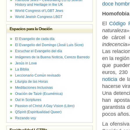
Rainbow Jews – Celebrating LGTB Jewish
doce hombre
History and Heritage in the UK
World Congress of LGBT Jews
Homofobia
World Jewish Congress LBGT
El
Código 
Espacios para la Oración
naturaleza»
de cárcel 
El Evangelio de cada día
indecencia
El Evangelio del Domingo (José Luis Sicre)
Las relacio
Escuchar el Evangelio del día
Imágenes de la Buena Noticia, Cerezo Barredo
en la regió
Jesús in Love
que pueden
La Biblia
euros, 230
Leccionario Común revisado
noticia
de la
Liturgia de las Horas
hacerse vira
Meditaciones Inclusivas
Una detenci
Oración de Taizé (Ecuménica)
han aposta
Out In Scriptures
Passion of Christ: A Gay Vision (Libro)
garantista 
QSpirit (Espiritualidad Queer)
pocos años
Rezando voy
La ofensiva