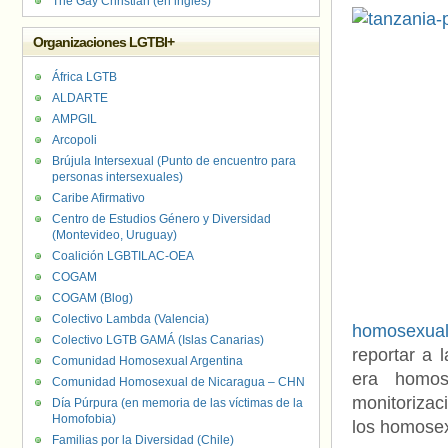
The Gay Christian (en inglés)
Organizaciones LGTBI+
África LGTB
ALDARTE
AMPGIL
Arcopoli
Brújula Intersexual (Punto de encuentro para
personas intersexuales)
Caribe Afirmativo
Centro de Estudios Género y Diversidad
(Montevideo, Uruguay)
Coalición LGBTILAC-OEA
COGAM
COGAM (Blog)
Colectivo Lambda (Valencia)
homosexua
Colectivo LGTB GAMÁ (Islas Canarias)
reportar a 
Comunidad Homosexual Argentina
era homo
Comunidad Homosexual de Nicaragua – CHN
monitorizaci
Día Púrpura (en memoria de las víctimas de la
Homofobia)
los homose
Familias por la Diversidad (Chile)