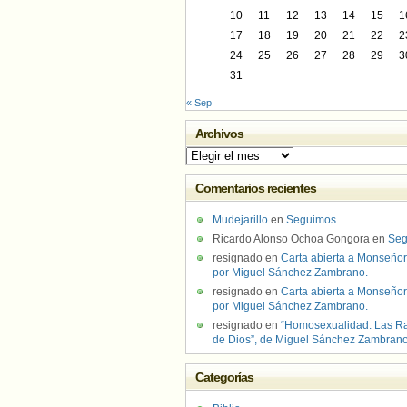
10
11
12
13
14
15
1
17
18
19
20
21
22
2
24
25
26
27
28
29
3
31
« Sep
Archivos
Archivos
Comentarios recientes
Mudejarillo
en
Seguimos…
Ricardo Alonso Ochoa Gongora
en
Se
resignado
en
Carta abierta a Monseñor
por Miguel Sánchez Zambrano.
resignado
en
Carta abierta a Monseñor
por Miguel Sánchez Zambrano.
resignado
en
“Homosexualidad. Las R
de Dios”, de Miguel Sánchez Zambran
Categorías