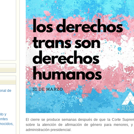
sonal de
to y
entes
El cierre se produce semanas después de que la Corte Supr
nocidos,
sobre la atención de afirmación de género para menores, y 
administración presidencial.