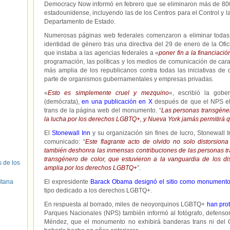
Democracy Now informó en febrero que se eliminaron más de 800
estadounidense, incluyendo las de los Centros para el Control y
Departamento de Estado.
Numerosas páginas web federales comenzaron a eliminar todas 
identidad de género tras una directiva del 29 de enero de la Of
que instaba a las agencias federales a «
poner fin a la financiaci
programación, las políticas y los medios de comunicación de cara a
más amplia de los republicanos contra todas las iniciativas de 
parte de organismos gubernamentales y empresas privadas.
«
Esto es simplemente cruel y mezquino
«, escribió la gob
(demócrata),
en una publicación en X
después de que el NPS el
trans de la página web del monumento. “
Las personas transgén
la lucha por los derechos LGBTQ+, y Nueva York jamás permitirá q
El
Stonewall Inn
y su organización sin fines de lucro, Stonewall I
comunicado: “
Este flagrante acto de olvido no solo distorsiona
también deshonra las inmensas contribuciones de las personas t
transgénero de color, que estuvieron a la vanguardia de los d
s de los
amplia por los derechos LGBTQ+
”.
itana
El expresidente
Barack Obama designó el sitio como monumento
tipo dedicado a los derechos LGBTQ+.
En respuesta al borrado, miles de neoyorquinos LGBTQ+
han pro
Parques Nacionales (NPS) también informó al fotógrafo, defensor
Méndez, que el monumento no exhibirá banderas trans ni del O