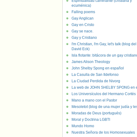
Espiritualidad caminante (cristiana y
ecuménica)
Falling poems
Gay Anglican
Gay en Cristo
Gay se nace.
Gay y Cristiano
I'm Christian, I'm Gay, let's talk (blog del
David Eck)
Isla flotante: bitácora de un gay cristian
James Alison Theology
John Shelby Spong en español
La Casulla de San Ildefonso
La Ciudad Perdida de Nivorg
La web de JOHN SHELBY SPONG en e
Los Universículos del Hermano Cortés
Mano a mano con el Pastor
Mesoletot (blog de una mujer judía y le
Moradas de Deus (portugués)
Moral y Doctrina LGBTI
Mundo Homo
Nuestra Señora de los Homosexuales