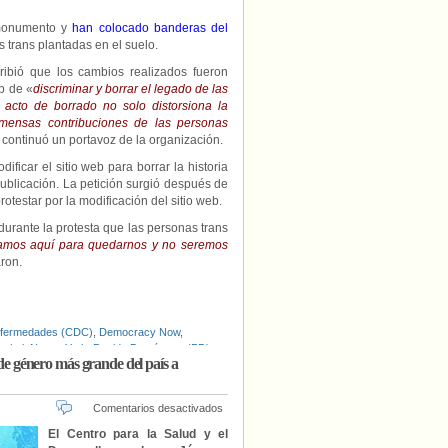
 monumento y
han colocado banderas del
 trans plantadas en el suelo.
ibió que los cambios realizados fueron
p de «
discriminar y borrar el legado de las
e acto de borrado no solo distorsiona la
nmensas contribuciones de las personas
 continuó un portavoz de la organización.
ficar el sitio web para borrar la historia
blicación. La petición surgió después de
star por la modificación del sitio web.
urante la protesta que las personas trans
amos aquí para quedarnos y no seremos
aron.
 Enfermedades (CDC)
,
Democracy Now
,
ochul
,
Nueva York
,
Partido Demócrata (PD)
,
 de género más grande del país a
ve Méndez
,
Stonewall Inn
,
Stonewall Inn
Johnson Walker
en
Comentarios desactivados
El
El Centro para la Salud y el
Partido