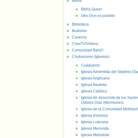
Biblia
Biblia Queer
Otro Dios es posible
Biblioteca
Budismo
Caverna
Cine/TV/Videos
Comunidad Bahá'í
Cristianismo (Iglesias)
Cuáqueros
Iglesia Adventista del Séptimo Día
Iglesia Anglicana
Iglesia Bautista
Iglesia Católica
Iglesia de Jesucristo de los Santo
Últimos Días (Mormones)
Iglesia de la Comunidad Metropol
Iglesia Inclusiva
Iglesia Luterana
Iglesia Menonita
Iglesia Metodista