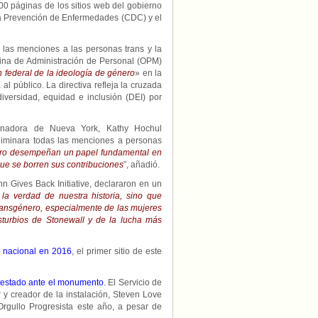
0 páginas de los sitios web del gobierno
 la Prevención de Enfermedades (CDC) y el
las menciones a las personas trans y la
icina de Administración de Personal (OPM)
ón federal de la ideología de género
» en la
l público. La directiva refleja la cruzada
diversidad, equidad e inclusión (DEI) por
ernadora de Nueva York, Kathy Hochul
iminara todas las menciones a personas
ero desempeñan un papel fundamental en
ue se borren sus contribuciones
”, añadió.
nn Gives Back Initiative, declararon en un
 la verdad de nuestra historia, sino que
ransgénero, especialmente de las mujeres
isturbios de Stonewall y de la lucha más
 nacional en 2016
, el primer sitio de este
testado ante el monumento
. El Servicio de
 y creador de la instalación, Steven Love
rgullo Progresista este año, a pesar de