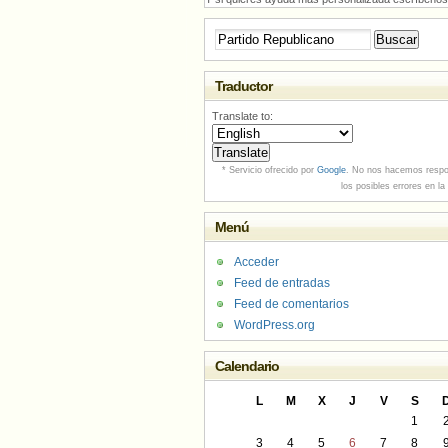
Buscar:
Traductor
Translate to:
* Servicio ofrecido por
Google
. No nos hacemos respo
los posibles errores en la
Menú
Acceder
Feed de entradas
Feed de comentarios
WordPress.org
Calendario
L
M
X
J
V
S
1
3
4
5
6
7
8