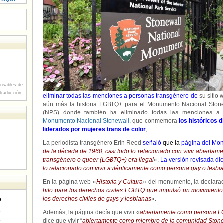
nsables de
 traducción.
eliminar todas las menciones a personas transgénero
de
su sitio 
aún más la historia LGBTQ+ para el Monumento Nacional Stonew
(NPS) donde también ha eliminado todas las menciones a p
Monumento Nacional Stonewall
, que conmemora
los históricos d
liderados por mujeres trans de color
,
La periodista transgénero Erin Reed
señaló
que la
página del Mo
de la década de 1960, casi todo lo relacionado con vivir abiertam
transgénero o queer (LGBTQ+) era ilegal
«.
La versión revisada di
lo relacionado con vivir auténticamente como persona gay o lesbia
En la página web «
Historia y Cultura
» del monumento, la declara
hito para los derechos civiles LGBTQ que impulsó un movimiento
los derechos civiles de gays y lesbianas
«.
D
2
Además, la página decía que vivir «
abiertamente como persona LG
9
dice que vivir “
abiertamente como miembro de la comunidad Stonewal