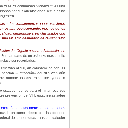
a frase “la comunidad Stonewall
”; es una
personas por sus orientaciones sexuales no
cisgénero.
sexuales, transgénero y queer estuvieron
aún estaba evolucionando, muchos de los
ualidad, negándose a ser clasificados con
, sino un acto deliberado de revisionismo
ficiales del Orgullo es una advertencia: los
. Forman parte de un esfuerzo más amplio
 incluso ser recordados.
itio web oficial, en comparación con las
a sección «
Educación
» del sitio web aún
ero durante los disturbios, incluyendo a
.
o estadounidense para eliminar recursos
bre prevención del VIH, estadísticas sobre
)
eliminó todas las menciones a personas
wall, en cumplimiento con las órdenes
ederal de las personas trans en cualquier