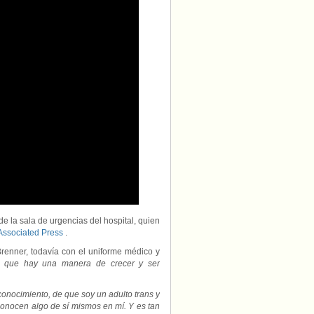
de la sala de urgencias del hospital, quien
Associated Press
.
 Brenner, todavía con el uniforme médico y
, que hay una manera de crecer y ser
conocimiento, de que soy un adulto trans y
conocen algo de sí mismos en mí. Y es tan