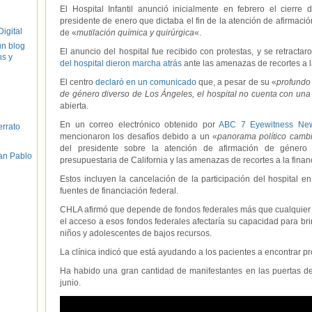
El Hospital Infantil anunció inicialmente en febrero el cierre d
presidente de enero que dictaba el fin de la atención de afirmació
igital
de «
mutilación química y quirúrgica
«.
un blog
El anuncio del hospital fue recibido con protestas, y se retracta
hs y
del hospital dieron marcha atrás
ante las amenazas de recortes a la
El centro
declaró en un comunicado
que, a pesar de su «
profundo
de género diverso de Los Ángeles, el hospital no cuenta con una 
abierta.
En un correo electrónico obtenido por
ABC 7 Eyewitness Ne
errato
mencionaron los desafíos debido a un «
panorama político camb
del presidente sobre la atención de afirmación de género
an Pablo
presupuestaria de California y las amenazas de recortes a la financ
Estos incluyen la cancelación de la participación del hospital 
fuentes de financiación federal.
CHLA afirmó que depende de fondos federales más que cualquier ot
el acceso a esos fondos federales afectaría su capacidad para br
niños y adolescentes de bajos recursos.
La clínica indicó que está ayudando a los pacientes a encontrar pr
Ha habido una gran cantidad de manifestantes en las puertas del
junio.