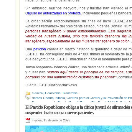
haberlo hecho en años anteriores.
Sin embargo, muchos neoyorquinos y turistas han visitado el
Orgullo no autorizadas en protesta
, incluyendo pequeñas banderas
La organización estadounidense sin fines de lucro GLAAD escr
«
intentos flagrantes
» del presidente estadounidense Donald Trum
personas transgénero y queer estadounidenses.
Este flagrant
verdad de nuestra historia, sino que también deshonra las i
transgénero, especialmente de las mujeres transgénero de color
«,
Una
petición
creada en marzo instando al gobierno a dejar de modi
LGBTQ+ ha conseguido más de 47.000 firmas al momento de la pu
que neoyorquinos LGBTQ+ marcharan hacia el monumento para prote
Tanya Asapansa-Johnson Walker, una destacada activista, afirmó d
y queer han “
estado aquí desde el principio de los tiempos.
Est
borrados por una administración cristofascista y neonazi
”, continu
Fuente LGBTQNation/PinkNews
General
,
Homofobia/ Transfobia.
Barack Obama
,
Bifobia
,
Centros para el Control y la Prevención de
Departamento de Estado
,
Donald Trump
,
Erin Reed
,
GLAAD
,
Kathy H
El Partido Republicano obliga a la clínica juvenil de afirmación
Personas bisexuales
,
Personas LGTBIQ
,
Personas trans
,
Steven Lo
suspender la atención a nuevos pacientes.
Gives Back Initiative
,
Stonewall National Monument
,
Tanya Asapansa-
martes, 15 de julio de 2025