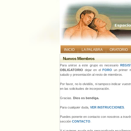
INICIO
LA PALABRA
ORATORIO
Nuevos Miembros
Para unirse a este grupo es necesario
REGIS
OBLIGATORIO
dejar en el
FORO
un primer m
saludo y presentación al resto de miembros.
Por favor, no lo olvidéis, ni tampoco indicar vues
en las solicitudes de incorporación.
Gracias.
Dios os bendiga.
Para cualquier duda,
VER INSTRUCCIONES
.
Puedes ponerte en contacto con nosotros a través
sección
CONTACTO
.
Y si quieres ayuda más personalizada escríbeno