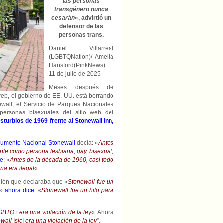
las personas
personas
transgénero nunca
bisexuales
cesarán
«, advirtió un
de
defensor de las
las
personas trans.
páginas
web
Daniel Villarreal
del
(LGBTQNation)/ Amelia
Monumento
Hansford(PinkNews)
a
11 de julio de 2025
Stonewall.
Meses después de
web, el gobierno de EE. UU. está borrando
all, el Servicio de Parques Nacionales
ersonas bisexuales del sitio web del
isturbios de 1969 frente al Stonewall Inn,
numento Nacional
Stonewall
decía: «
Antes
ente como persona lesbiana, gay, bisexual,
ce
: «
Antes de la década de 1960, casi todo
na era ilegal
«.
ción que declaraba que «
Stonewall fue un
»
ahora dice
: «
Stonewall fue un hito para
BTQ+ era una violación de la ley
«. Ahora
l |sic| era una violación de la ley
”.