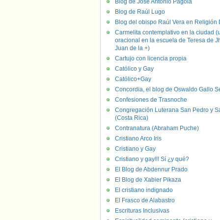
Blog de José Antonio Pagola
Blog de Raúl Lugo
Blog del obispo Raúl Vera en Religión D
Carmelita contemplativo en la ciudad (
oracional en la escuela de Teresa de J
Juan de la +)
Cartujo con licencia propia
Católico y Gay
Católico+Gay
Concordia, el blog de Oswaldo Gallo S
Confesiones de Trasnoche
Congregación Luterana San Pedro y S
(Costa Rica)
Contranatura (Abraham Puche)
Cristiano Arco Iris
Cristiano y Gay
Cristiano y gay!!! Sí ¿y qué?
El Blog de Abdennur Prado
El Blog de Xabier Pikaza
El cristiano indignado
El Frasco de Alabastro
Escrituras Inclusivas