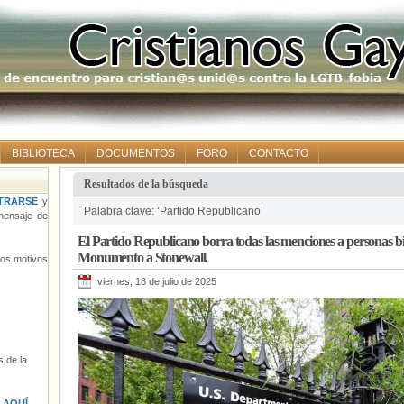
BIBLIOTECA
DOCUMENTOS
FORO
CONTACTO
Resultados de la búsqueda
TRARSE
y
Palabra clave: ‘Partido Republicano’
ensaje de
El Partido Republicano borra todas las menciones a personas bi
Monumento a Stonewall.
tros motivos
viernes, 18 de julio de 2025
 de la
s
AQUÍ