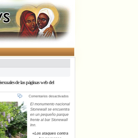
sexuales de las páginas web del
en
Comentarios desactivados
El
El monumento nacional
Partido
Stonewall se encuentra
Republicano
en un pequeño parque
borra
frente al bar Stonewall
todas
Inn.
las
menciones
«
Los ataques contra
a