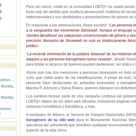
6
Para ser claros, nadie en la comunidad LGBTQ+ ha usado jamás l
3
frase casi sin sentido que oculta la persecución histórica de las 
heterosexuales y sus identidades y presentaciones de género no 
0
En respuesta a las eliminaciones, Reed escribió: “
Las personas bi
a la vanguardia del movimiento Stonewall. Aunque el lenguaje 
clientes desafiaron las categorías convencionales de género y sex
precisión. Borrarlos de Stonewall no solo es históricamente falso
político
”.
“
La reciente eliminación de la palabra ‘bisexual’ de las historias o
ataques a las personas transgénero nunca cesarán
”, añadió Reed
para limitar el alcance de quiénes pueden pertenecer, ser vistos e
Ahora solo hay dos menciones a personas bisexuales en todo el s
ocho que había antes de las modificaciones. A pesar de esto, l
guimos…
presenta fotos destacadas de activistas bisexuales y transgén
 Munilla,
Marsha P. Johnson y Sylvia Rivera, quienes lideraron los disturbios
Los cambios forman parte de una campaña continua del gobiern
 Munilla,
LGBTQ+ vitales de los sitios web oficiales, incluyendo páginas so
violencia homofóbica y transfóbica, y más.
azones
o
A mediados de febrero, el Servicio de Parques Nacionales (NPS
transgénero de su sitio web
para el Monumento Nacional Stone
ejecutivas del presidente que prohíben cualquier reconocimiento f
aspecto de la vida cívica.