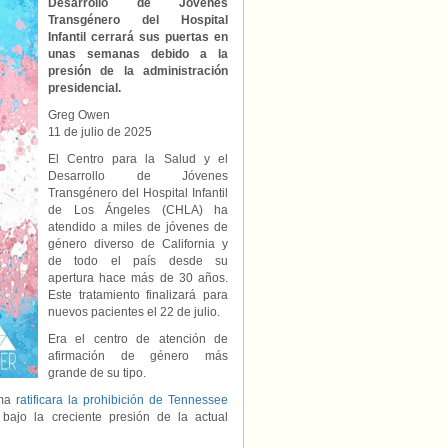
Desarrollo de Jóvenes
Republicano
Transgénero del Hospital
obliga
Infantil cerrará sus puertas en
a
unas semanas debido a la
la
presión de la administración
clínica
presidencial.
juvenil
de
Greg Owen
afirmación
11 de julio de 2025
de
género
El Centro para la Salud y el
más
Desarrollo de Jóvenes
grande
Transgénero del Hospital Infantil
del
de Los Ángeles (CHLA) ha
país
atendido a miles de jóvenes de
a
género diverso de California y
suspender
de todo el país desde su
la
apertura hace más de 30 años.
atención
Este tratamiento finalizará para
a
nuevos pacientes el 22 de julio.
nuevos
pacientes.
Era el centro de atención de
afirmación de género más
grande de su tipo.
ema
ratificara la prohibición de Tennessee
bajo la creciente presión de la actual