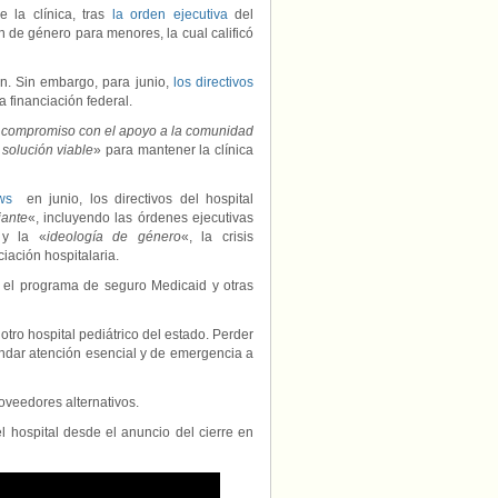
e la clínica, tras
la orden ejecutiva
del
n de género para menores, la cual calificó
ron. Sin embargo, para junio,
los directivos
 financiación federal.
 compromiso con el apoyo a la comunidad
solución viable
» para mantener la clínica
ws
en junio, los directivos del hospital
iante
«, incluyendo las órdenes ejecutivas
 y la «
ideología de género
«, la crisis
iación hospitalaria.
en el programa de seguro Medicaid y otras
ro hospital pediátrico del estado. Perder
indar atención esencial y de emergencia a
oveedores alternativos.
 hospital desde el anuncio del cierre en