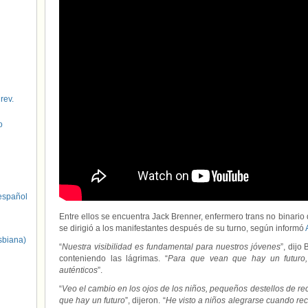
 rev.
o
spañol
Entre ellos se encuentra Jack Brenner, enfermero trans no binario 
se dirigió a los manifestantes después de su turno, según informó
sbiana)
“
Nuestra visibilidad es fundamental para nuestros jóvenes
”, dijo
conteniendo las lágrimas. “
Para que vean que hay un futuro
auténticos
”.
“
Veo el cambio en los ojos de los niños, pequeños destellos de re
que hay un futuro
”, dijeron. “
He visto a niños alegrarse cuando re