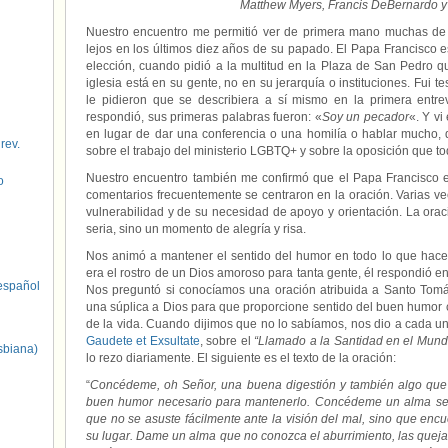
Matthew Myers, Francis DeBernardo y
Nuestro encuentro me permitió ver de primera mano muchas de
lejos en los últimos diez años de su papado. El Papa Francisco e
elección, cuando pidió a la multitud en la Plaza de San Pedro q
iglesia está en su gente, no en su jerarquía o instituciones. Fui
le pidieron que se describiera a sí mismo en la primera ent
respondió, sus primeras palabras fueron: «
Soy un pecador
«. Y v
en lugar de dar una conferencia o una homilía o hablar mucho, 
 rev.
sobre el trabajo del ministerio LGBTQ+ y sobre la oposición que t
Nuestro encuentro también me confirmó que el Papa Francisco 
o
comentarios frecuentemente se centraron en la oración. Varias v
vulnerabilidad y de su necesidad de apoyo y orientación. La orac
seria, sino un momento de alegría y risa.
Nos animó a mantener el sentido del humor en todo lo que hac
era el rostro de un Dios amoroso para tanta gente, él respondió 
spañol
Nos preguntó si conocíamos una oración atribuida a Santo Tomás
una súplica a Dios para que proporcione sentido del buen humor
de la vida. Cuando dijimos que no lo sabíamos, nos dio a cada 
Gaudete et Exsultate
, sobre el
“Llamado a la Santidad en el Mun
sbiana)
lo rezo diariamente. El siguiente es el texto de la oración:
“
Concédeme, oh Señor, una buena digestión y también algo que
buen humor necesario para mantenerlo. Concédeme un alma senc
que no se asuste fácilmente ante la visión del mal, sino que enc
su lugar. Dame un alma que no conozca el aburrimiento, las quejas