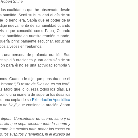
 Robert Shine
 las cualidades que he observado desde
s humilde. Sentí su humildad el día de su
ue lo bendijera. Sabía que el poder de la
 testigo nuevamente de su humildad cuando
revista que concedió como Papa; Cuando
i esa humildad en nuestra reunión cuando,
quería principalmente escuchar, escuchar
odos a veces enfrentamos.
es una persona de profunda oración. Sus
eces pidió oraciones y una admisión de su
ión para él no es una actividad sombría y
emos. Cuando le dije que pensaba que él
en broma:
“¡El rostro de Dios no es tan feo!”
.
 Moro que, dijo, reza todos los días. Es
 como una manera de superar los desafíos
uno una copia de su
Exhortación Apostólica
do de Hoy
”, que contiene la oración. Ahora
 digerir. Concédeme un cuerpo sano y el
illa que sepa atesorar todo lo bueno y
uentre los medios para poner las cosas en
, los suspiros y lamentos, ni el exceso de