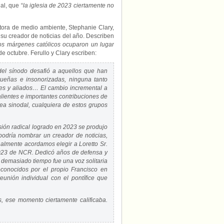
al, que “
la iglesia de 2023 ciertamente no
ditora de medio ambiente, Stephanie Clary,
su creador de noticias del año. Describen
los márgenes católicos ocuparon un lugar
e octubre. Ferullo y Clary escriben:
del sínodo desafió a aquellos que han
ueñas e insonorizadas, ninguna tanto
res y aliados… El cambio incremental a
alientes e importantes contribuciones de
lea sinodal, cualquiera de estos grupos
usión radical logrado en 2023 se produjo
podría nombrar un creador de noticias,
nalmente acordamos elegir a Loretto Sr.
2023 de NCR. Dedicó años de defensa y
 demasiado tiempo fue una voz solitaria
econocidos por el propio Francisco en
unión individual con el pontífice que
s, ese momento ciertamente calificaba.