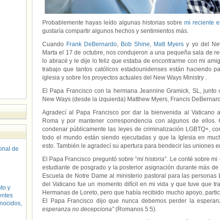
Probablemente hayas leído algunas historias sobre
mi reciente 
gustaría compartir algunos hechos y sentimientos más.
Cuando
Frank DeBernardo
,
Bob Shine
,
Matt Myers
y yo del Ne
Marta el 17 de octubre, nos condujeron a una pequeña sala de re
lo abracé y le dije lo feliz que estaba de encontrarme con mi ami
trabajo que tantos católicos estadounidenses están haciendo p
iglesia y sobre los proyectos actuales del New Ways Ministry .
El Papa Francisco con la hermana Jeannine Gramick, SL, junto 
New Ways (desde la izquierda) Matthew Myers, Francis DeBernard
Agradecí al Papa Francisco por dar la bienvenida al Vaticano 
Roma y por mantener correspondencia con algunos de ellos. 
condenar públicamente las leyes de criminalización LGBTQ+,
todo el mundo están siendo ejecutadas y que la Iglesia en muc
esto. También le agradecí su apertura para bendecir las uniones 
sonal de
El Papa Francisco preguntó sobre “
mi historia
”. Le conté sobre m
estudiante de posgrado y la posterior asignación durante más de
Escuela de Notre Dame al ministerio pastoral para las persona
del Vaticano fue un momento difícil en mi vida y que tuve que tr
to y
Hermanas de Loreto, pero que había recibido mucho apoyo, partic
entes
El Papa Francisco dijo que nunca debemos perder la esperan
nocidos,
esperanza no decepciona”
(Romanos 5:5).