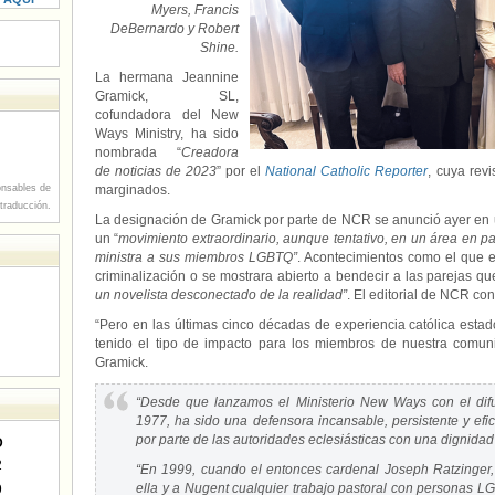
Myers, Francis
DeBernardo y Robert
Shine.
La hermana Jeannine
Gramick, SL,
cofundadora del New
Ways Ministry, ha sido
nombrada “
Creadora
de noticias de 2023
” por el
National Catholic Reporter
, cuya revi
nsables de
marginados.
 traducción.
La designación de Gramick por parte de NCR se anunció ayer en 
un “
movimiento extraordinario, aunque tentativo, en un área en par
ministra a sus miembros LGBTQ”
. Acontecimientos como el que 
criminalización o se mostrara abierto a bendecir a las parejas qu
un novelista desconectado de la realidad”
. El editorial de NCR con
“Pero en las últimas cinco décadas de experiencia católica esta
tenido el tipo de impacto para los miembros de nuestra com
Gramick.
“Desde que lanzamos el Ministerio New Ways con el difu
1977, ha sido una defensora incansable, persistente y efic
por parte de las autoridades eclesiásticas con una dignida
D
2
“En 1999, cuando el entonces cardenal Joseph Ratzinger, e
ella y a Nugent cualquier trabajo pastoral con personas L
9