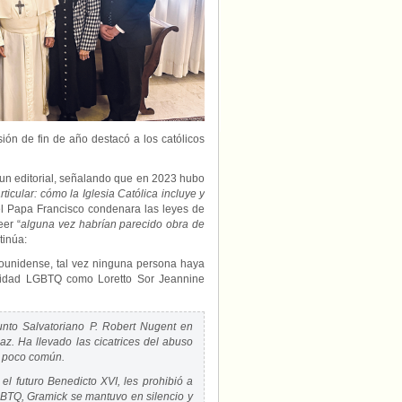
Ministry,
nombrada
“Creadora
de
noticias
de
2023”
sión de fin de año destacó a los católicos
un editorial, señalando que en 2023 hubo
ticular: cómo la Iglesia Católica incluye y
el Papa Francisco condenara las leyes de
eer “
alguna vez habrían parecido obra de
tinúa:
dounidense, tal vez ninguna persona haya
unidad LGBTQ como Loretto Sor Jeannine
nto Salvatoriano P. Robert Nugent en
az. Ha llevado las cicatrices del abuso
d poco común.
l futuro Benedicto XVI, les prohibió a
GBTQ, Gramick se mantuvo en silencio y