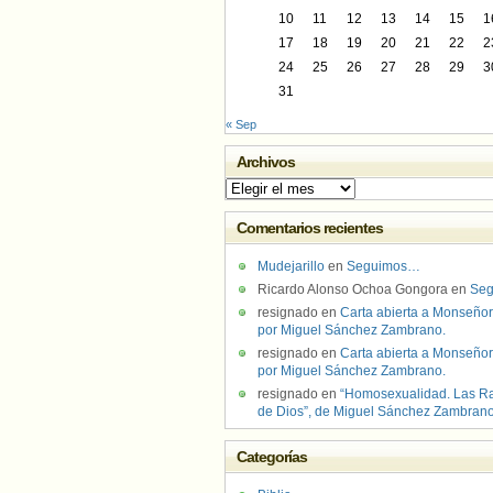
10
11
12
13
14
15
1
17
18
19
20
21
22
2
24
25
26
27
28
29
3
31
« Sep
Archivos
Archivos
Comentarios recientes
Mudejarillo
en
Seguimos…
Ricardo Alonso Ochoa Gongora
en
Se
resignado
en
Carta abierta a Monseñor
por Miguel Sánchez Zambrano.
resignado
en
Carta abierta a Monseñor
por Miguel Sánchez Zambrano.
resignado
en
“Homosexualidad. Las R
de Dios”, de Miguel Sánchez Zambran
Categorías