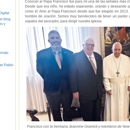
Conocer al Papa Francisco fue para mí una de las señales más c
Desde que era niño, he estado esperando, orando y deseando que
como él. Amo al Papa Francisco desde que fue elegido en 2013. P
igital
hombre de oración. Somos muy bendecidos de tener un pastor a
un blog
zapatos del pescador, para dirigir nuestra Iglesia.
hs y
errato
an Pablo
Francisco con la hermana Jeannine Gramick y miembros de New 