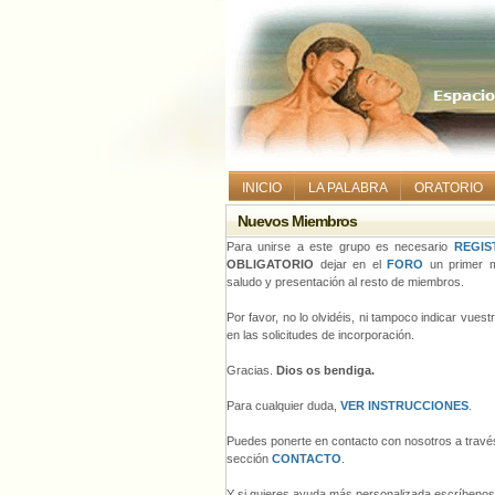
INICIO
LA PALABRA
ORATORIO
Nuevos Miembros
Para unirse a este grupo es necesario
REGIS
OBLIGATORIO
dejar en el
FORO
un primer m
saludo y presentación al resto de miembros.
Por favor, no lo olvidéis, ni tampoco indicar vues
en las solicitudes de incorporación.
Gracias.
Dios os bendiga.
Para cualquier duda,
VER INSTRUCCIONES
.
Puedes ponerte en contacto con nosotros a través
sección
CONTACTO
.
Y si quieres ayuda más personalizada escríbeno