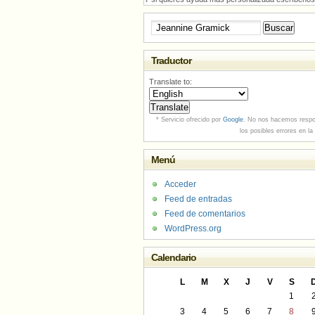
Buscar:
Traductor
Translate to:
* Servicio ofrecido por
Google
. No nos hacemos respo
los posibles errores en la
Menú
Acceder
Feed de entradas
Feed de comentarios
WordPress.org
Calendario
L
M
X
J
V
S
1
3
4
5
6
7
8