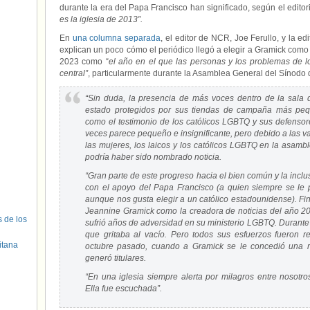
durante la era del Papa Francisco han significado, según el editori
es la iglesia de 2013”.
En
una columna separada
, el editor de NCR, Joe Ferullo, y la e
explican un poco cómo el periódico llegó a elegir a Gramick como 
2023 como “
el año en el que las personas y los problemas de 
central”
, particularmente durante la Asamblea General del Sínodo d
“Sin duda, la presencia de más voces dentro de la sala 
estado protegidos por sus tiendas de campaña más peq
como el testimonio de los católicos LGBTQ y sus defenso
veces parece pequeño e insignificante, pero debido a las v
las mujeres, los laicos y los católicos LGBTQ en la asamb
podría haber sido nombrado noticia.
“Gran parte de este progreso hacia el bien común y la incl
con el apoyo del Papa Francisco (a quien siempre se le 
aunque nos gusta elegir a un católico estadounidense). Fi
Jeannine Gramick como la creadora de noticias del año 
s de los
sufrió años de adversidad en su ministerio LGBTQ. Durante
que gritaba al vacío. Pero todos sus esfuerzos fueron r
itana
octubre pasado, cuando a Gramick se le concedió una re
generó titulares.
“En una iglesia siempre alerta por milagros entre nosotro
Ella fue escuchada”.