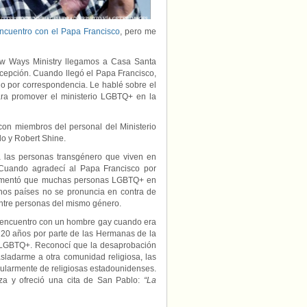
encuentro con el Papa Francisco
, pero me
w Ways Ministry llegamos a Casa Santa
cepción. Cuando llegó el Papa Francisco,
go por correspondencia. Le hablé sobre el
ara promover el ministerio LGBTQ+ en la
con miembros del personal del Ministerio
o y Robert Shine.
a las personas transgénero que viven en
Cuando agradecí al Papa Francisco por
 comentó que muchas personas LGBTQ+ en
hos países no se pronuncia en contra de
entre personas del mismo género.
i encuentro con un hombre gay cuando era
 20 años por parte de las Hermanas de la
s LGBTQ+. Reconocí que la desaprobación
asladarme a otra comunidad religiosa, las
ularmente de religiosas estadounidenses.
za y ofreció una cita de San Pablo:
“La