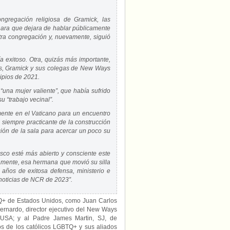
ngregación religiosa de Gramick, las
ara que dejara de hablar públicamente
tra congregación y, nuevamente, siguió
ía exitoso. Otra, quizás más importante,
nos, Gramick y sus colegas de New Ways
ipios de 2021.
una mujer valiente”, que había sufrido
u “trabajo vecinal”.
mente en el Vaticano para un encuentro
, siempre practicante de la construcción
ición de la sala para acercar un poco su
co esté más abierto y consciente este
amente, esa hermana que movió su silla
años de exitosa defensa, ministerio e
 noticias de NCR de 2023”.
TQ+ de Estados Unidos, como Juan Carlos
ernardo, director ejecutivo del New Ways
tyUSA; y al Padre James Martin, SJ, de
s de los católicos LGBTQ+ y sus aliados