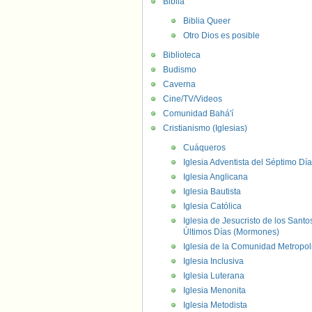
Biblia
Biblia Queer
Otro Dios es posible
Biblioteca
Budismo
Caverna
Cine/TV/Videos
Comunidad Bahá'í
Cristianismo (Iglesias)
Cuáqueros
Iglesia Adventista del Séptimo Día
Iglesia Anglicana
Iglesia Bautista
Iglesia Católica
Iglesia de Jesucristo de los Santo
Últimos Días (Mormones)
Iglesia de la Comunidad Metropol
Iglesia Inclusiva
Iglesia Luterana
Iglesia Menonita
Iglesia Metodista