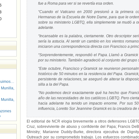
fue a Roma para ver si se revertía esa orden.
6
“Cuando el Vaticano en 2000 presionó a la primera co
3
Hermanas de la Escuela de Notre Dame, para que le orden
0
sobre su ministerio LGBTQ, ella simplemente se mudó a o
adelante.
“Incansable es la palabra, ciertamente. Otro descriptor ser
sería la astucia. Al sentir un cambio en los vientos roma
iniciaron una correspondencia directa con Francisco a princ
“Sorprendentemente, respondió el Papa. Llamó a Gramick “
por su ministerio. También agradeció al conjunto del grupo s
“Este octubre, Francisco y Gramick se reunieron personal
histórico de 50 minutos en la residencia del Papa. Gramick
persistente de relaciones, se aseguró de alterar la dispos
guimos…
silla a la del Papa.
 Munilla,
“No podemos decir exactamente qué ha hecho que Francis
año de las necesidades de los católicos LGBTQ. Pero ciert
 Munilla,
hacia adelante ha tenido un impacto enorme. Por sus 50 
influencia, Loretto Sor Jeannine Gramick es la creadora de
azones
o
El editorial de NCR elogia brevemente a otros defensores LGB
Cruz, sobreviviente de abuso y confidente del Papa; Francis DeB
Ministry; Marianne Duddy-Burke, directora ejecutiva de Digni
Outreach por su comprometido trabajo. Los esfuerzos combinado