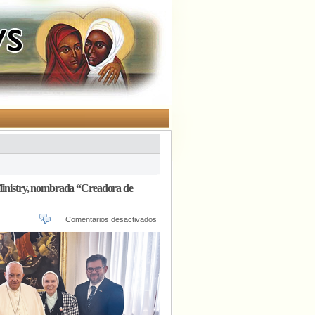
inistry, nombrada “Creadora de
en
Comentarios desactivados
La
hermana
Jeannine
Gramick,
cofundadora
del
New
Ways