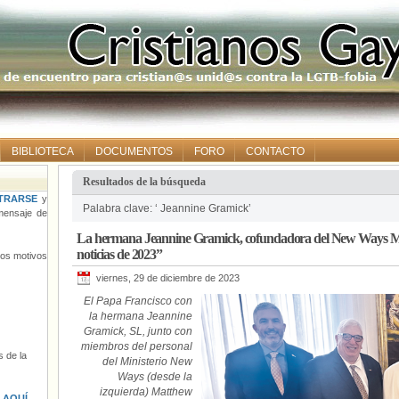
BIBLIOTECA
DOCUMENTOS
FORO
CONTACTO
Resultados de la búsqueda
TRARSE
y
Palabra clave: ‘ Jeannine Gramick’
ensaje de
La hermana Jeannine Gramick, cofundadora del New Ways M
noticias de 2023”
tros motivos
viernes, 29 de diciembre de 2023
El Papa Francisco con
la hermana Jeannine
Gramick, SL, junto con
miembros del personal
 de la
del Ministerio New
Ways (desde la
izquierda) Matthew
s
AQUÍ