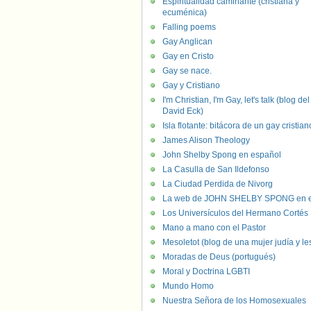
Espiritualidad caminante (cristiana y
ecuménica)
Falling poems
Gay Anglican
Gay en Cristo
Gay se nace.
Gay y Cristiano
I'm Christian, I'm Gay, let's talk (blog del
David Eck)
Isla flotante: bitácora de un gay cristian
James Alison Theology
John Shelby Spong en español
La Casulla de San Ildefonso
La Ciudad Perdida de Nivorg
La web de JOHN SHELBY SPONG en e
Los Universículos del Hermano Cortés
Mano a mano con el Pastor
Mesoletot (blog de una mujer judía y le
Moradas de Deus (portugués)
Moral y Doctrina LGBTI
Mundo Homo
Nuestra Señora de los Homosexuales