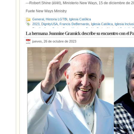
—Robert Shine (él/él), Ministerio New Ways, 15 de diciembre de 
Fuete New Ways Ministry
General
,
Historia LGTBI
,
Iglesia Católica
2023
,
DignityUSA
,
Francis DeBernardo
,
Iglesia Católica
,
Iglesia Inclus
Ferullo
,
Juan Carlos Cruz
,
Marianne Duddy-Burke
,
National Catholic 
La hermana Jeannine Gramick describe su encuentro con el P
Personas LGTBIQ
,
Robert Nugent
,
Stephanie Clary
,
“Newsmaker of 2
jueves, 26 de octubre de 2023