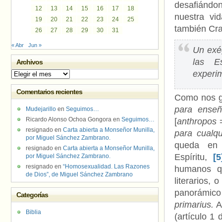
desafiándo
12
13
14
15
16
17
18
nuestra vi
19
20
21
22
23
24
25
también Cra
26
27
28
29
30
31
« Abr
Jun »
Un exé
las E
Archivos
experim
Archivos
Comentarios recientes
Como nos gu
para enseña
Mudejarillo
en
Seguimos…
Ricardo Alonso Ochoa Gongora
en
Seguimos…
[
anthropos
=
resignado
en
Carta abierta a Monseñor Munilla,
para cualq
por Miguel Sánchez Zambrano.
queda en 
resignado
en
Carta abierta a Monseñor Munilla,
Espíritu,
[5
por Miguel Sánchez Zambrano.
resignado
en
“Homosexualidad. Las Razones
humanos qu
de Dios”, de Miguel Sánchez Zambrano
literarios,
panorámico 
Categorías
primarius.
A
Biblia
(artículo 1 