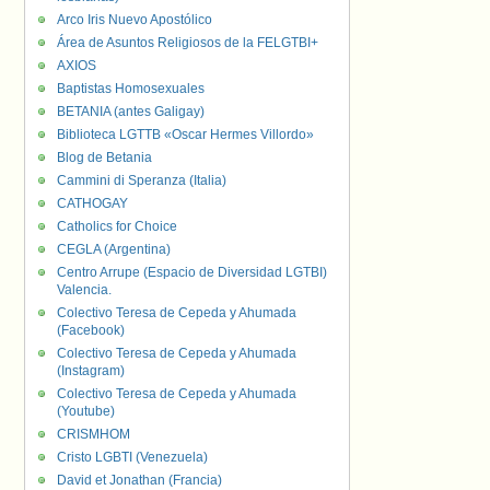
Arco Iris Nuevo Apostólico
Área de Asuntos Religiosos de la FELGTBI+
AXIOS
Baptistas Homosexuales
BETANIA (antes Galigay)
Biblioteca LGTTB «Oscar Hermes Villordo»
Blog de Betania
Cammini di Speranza (Italia)
CATHOGAY
Catholics for Choice
CEGLA (Argentina)
Centro Arrupe (Espacio de Diversidad LGTBI)
Valencia.
Colectivo Teresa de Cepeda y Ahumada
(Facebook)
Colectivo Teresa de Cepeda y Ahumada
(Instagram)
Colectivo Teresa de Cepeda y Ahumada
(Youtube)
CRISMHOM
Cristo LGBTI (Venezuela)
David et Jonathan (Francia)