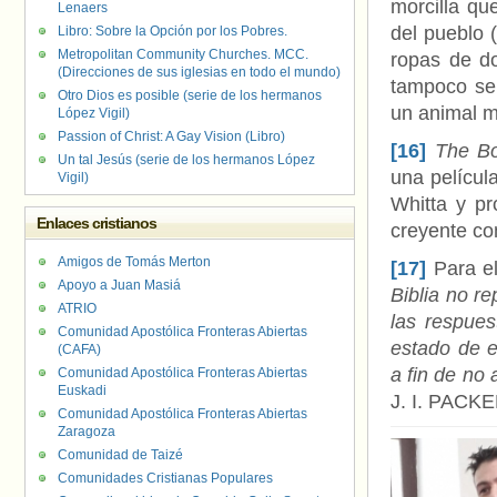
morcilla qu
Lenaers
del pueblo 
Libro: Sobre la Opción por los Pobres.
Metropolitan Community Churches. MCC.
ropas de do
(Direcciones de sus iglesias en todo el mundo)
tampoco se 
Otro Dios es posible (serie de los hermanos
un animal m
López Vigil)
Passion of Christ: A Gay Vision (Libro)
[16]
The Bo
Un tal Jesús (serie de los hermanos López
una películ
Vigil)
Whitta y pr
Enlaces cristianos
creyente co
Amigos de Tomás Merton
[17]
Para el
Apoyo a Juan Masiá
Biblia no r
ATRIO
las respue
Comunidad Apostólica Fronteras Abiertas
estado de 
(CAFA)
a fin de no 
Comunidad Apostólica Fronteras Abiertas
Euskadi
J. I. PACK
Comunidad Apostólica Fronteras Abiertas
Zaragoza
Comunidad de Taizé
Comunidades Cristianas Populares