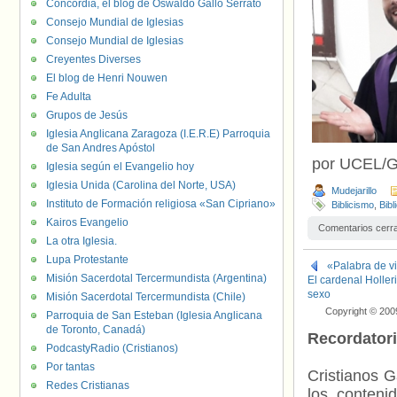
Concordia, el blog de Oswaldo Gallo Serrato
Consejo Mundial de Iglesias
Consejo Mundial de Iglesias
Creyentes Diverses
El blog de Henri Nouwen
Fe Adulta
Grupos de Jesús
Iglesia Anglicana Zaragoza (I.E.R.E) Parroquia
de San Andres Apóstol
por UCEL/G
Iglesia según el Evangelio hoy
Iglesia Unida (Carolina del Norte, USA)
Mudejarillo
Instituto de Formación religiosa «San Cipriano»
Biblicismo
,
Bibl
Kairos Evangelio
Comentarios cerr
La otra Iglesia.
Lupa Protestante
«Palabra de v
Misión Sacerdotal Tercermundista (Argentina)
El cardenal Holle
sexo
Misión Sacerdotal Tercermundista (Chile)
Copyright © 200
Parroquia de San Esteban (Iglesia Anglicana
de Toronto, Canadá)
Recordator
PodcastyRadio (Cristianos)
Por tantas
Cristianos G
Redes Cristianas
los contenid