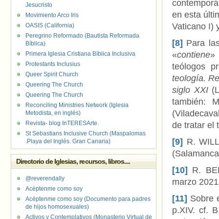
contemporán
Jesucristo
en esta últ
Movimiento Arco Iris
Vaticano I) 
OASIS (California)
Peregrino Reformado (Bautista Reformada
[8]
Para las 
Bíblica)
«
contiene
» 
Primera Iglesia Cristiana Bíblica Inclusiva
Protestants Inclusius
teólogos p
Queer Spirit Church
teología. R
Queering The Church
siglo XXI
(L
Queering The Church
también: 
Reconciling Ministries Network (Iglesia
(Viladecava
Metodista, en inglés)
Revista- blog InTERESArte.
de tratar el
St Sebastians Inclusive Church (Maspalomas
[9]
R. WIL
.Playa del Inglés. Gran Canaria)
(Salamanca:
Directorio de Iglesias, recursos, libros....
[10]
R. BE
@reverendally
marzo 2021 (
Acéptenme como soy
[11]
Sobre e
Acéptenme como soy (Documento para padres
de hijos homosexuales)
p.XIV. cf.
Activos y Contemplativos (Monasterio Virtual de