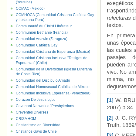
(Youtube)
exegético
COMAC (Mexico)
trasportán
COMHOCA (Comunidad Cristiana Católica Gay
relecturas
d
y Lesbiana-Perú)
textos.
Communauté du Christ Libérateur
Communion Béthanie (Francia)
En primera 
Comunidad Anawin (Zaragoza)
unas épocas
Comunidad Católica Gay
las cuales 
Comunidad Cristiana de Esperanza (México)
pasajes –d
Comunidad Cristiana Inclusiva "Testigos de
Esperanza" (Chile)
pueden arro
Comunidad de la Diversidad (Iglesia Luterana
vivo. No am
de Costa Rica)
misma, no
Comunidad del Discípulo Amado
degustemos 
Comunidad Homosexual Católica de México
Comunidad Inclusiva Esperanza (Venezuela)
[1]
W. BR
Corazón De Jesús Lgbt
Covenant Network of Presbyterians
2007) p.34.
Creyentes Diverses
[2]
J. C. R
CRISMHOM
Truth, 1869
Cristianismo en Diversidad
Cristianos Gays de Chile
[3]
C. KEE