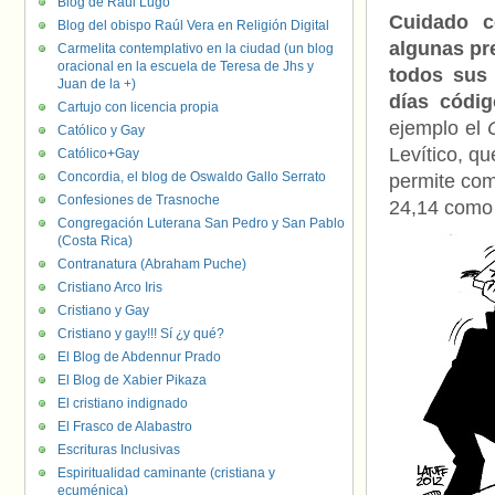
Blog de Raúl Lugo
Cuidado c
Blog del obispo Raúl Vera en Religión Digital
algunas pr
Carmelita contemplativo en la ciudad (un blog
oracional en la escuela de Teresa de Jhs y
todos sus
Juan de la +)
días códig
Cartujo con licencia propia
ejemplo el
Católico y Gay
Levítico, q
Católico+Gay
Concordia, el blog de Oswaldo Gallo Serrato
permite com
Confesiones de Trasnoche
24,14 como 
Congregación Luterana San Pedro y San Pablo
(Costa Rica)
Contranatura (Abraham Puche)
Cristiano Arco Iris
Cristiano y Gay
Cristiano y gay!!! Sí ¿y qué?
El Blog de Abdennur Prado
El Blog de Xabier Pikaza
El cristiano indignado
El Frasco de Alabastro
Escrituras Inclusivas
Espiritualidad caminante (cristiana y
ecuménica)