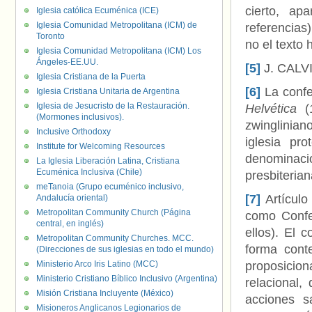
cierto, ap
Iglesia católica Ecuménica (ICE)
Iglesia Comunidad Metropolitana (ICM) de
referencias
Toronto
no el texto 
Iglesia Comunidad Metropolitana (ICM) Los
Ángeles-EE.UU.
[5]
J. CALV
Iglesia Cristiana de la Puerta
[6]
La confe
Iglesia Cristiana Unitaria de Argentina
Iglesia de Jesucristo de la Restauración.
Helvética
(1
(Mormones inclusivos).
zwinglinian
Inclusive Orthodoxy
iglesia pr
Institute for Welcoming Resources
denominac
La Iglesia Liberación Latina, Cristiana
Ecuménica Inclusiva (Chile)
presbiterian
meTanoia (Grupo ecuménico inclusivo,
[7]
Artículo
Andalucía oriental)
Metropolitan Community Church (Página
como Confes
central, en inglés)
ellos). El 
Metropolitan Community Churches. MCC.
forma cont
(Direcciones de sus iglesias en todo el mundo)
Ministerio Arco Iris Latino (MCC)
proposicio
Ministerio Cristiano Bíblico Inclusivo (Argentina)
relacional
Misión Cristiana Incluyente (México)
acciones sa
Misioneros Anglicanos Legionarios de