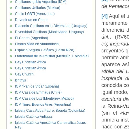
Cristianos lgttbiq Argentina (ICM)
de Penteco
Cristianos Unitarios (Mexico)
Cristo LGBTI (Venezuela)
[4]
Aquí el 
Devenir un en Christ
meramente 
Diaconía Cristiana en la Diversidad (Uruguay)
diferencia 
Diversidad Cristiana (Montevideo, Uruguay)
útil…
(RV60)
El Centro (Argentina)
es) inspira
Emaus-Vida en Abundancia
creyentes q
Espacio Seguro Católico (Costa Rica)
Fraternidad de la Amistad (Medellin, Colombia)
permite amb
Gay Christian África
aparece así
Gay Christian África
Biblia del
Gay Church
inspirada d
Ichthys
conocida c
ICM "Pan de Vida" (España)
igual modo,
ICM Casa de Emmaus (Chile)
escritura d
ICM Casa de Luz (Monterrey, México)
ICM Tigre, Buenos Aires (Argentina)
la Reina-Va
Iglesia Casa Abba Padre. Bogotá (Colombia)
(sin el «
la
Iglesia Católica Antigua
primera ins
Iglesia Católica Apostólica Carismática Jesús
hace con
E
Rey