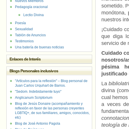
Nuevos Miembros
sometido. P
Pedagogía oracional
monótona, p
Lectio Divina
nuestros in
Poesía
¡Cuidado co
Sexualidad
Tablón de Anuncios
que diga l
Testimonios
servicio de 
Una batería de buenas noticias
Cuidado co
Enlaces de Interés
nosotros/
pésima he
Blogs Personales inclusivos
justificado
"Artículos para la reflexión" – Blog personal de
La
bibliolat
Juan Carlos Urquhart de Barros.
divina (com
"Sedom. Indebidamente tuyo"
cual hemos 
Anglicanum Scriptorium
a veces de
Blog de Jesús Donaire (acompañamiento y
reflexión en favor de las personas creyentes
fundamenta
LGBTIQ+, de sus familiares, amigos, conocidos,
connotaci
etc)
Blog de José Antonio Pagola
teología de