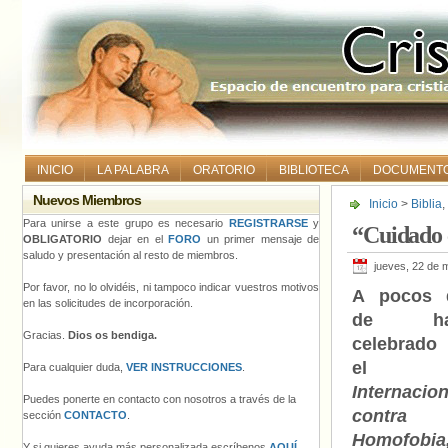
INICIO
LA PALABRA
ORATORIO
BIBLIOTECA
DOCUMENT
Nuevos Miembros
Inicio
>
Biblia
,
Para unirse a este grupo es necesario
REGISTRARSE
y
“Cuidado 
OBLIGATORIO
dejar en el
FORO
un primer mensaje de
saludo y presentación al resto de miembros.
jueves, 22 de 
Por favor, no lo olvidéis, ni tampoco indicar vuestros motivos
A pocos 
en las solicitudes de incorporación.
de ha
Gracias.
Dios os bendiga.
celebrado
e
Para cualquier duda,
VER INSTRUCCIONES
.
Internacion
Puedes ponerte en contacto con nosotros a través de la
contra
sección
CONTACTO
.
Homofobia
Y si quieres ayuda más personalizada escríbenos
AQUÍ