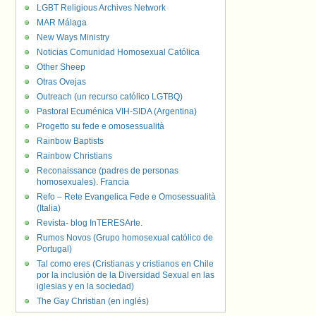
LGBT Religious Archives Network
MAR Málaga
New Ways Ministry
Noticias Comunidad Homosexual Católica
Other Sheep
Otras Ovejas
Outreach (un recurso católico LGTBQ)
Pastoral Ecuménica VIH-SIDA (Argentina)
Progetto su fede e omosessualità
Rainbow Baptists
Rainbow Christians
Reconaissance (padres de personas
homosexuales). Francia
Refo – Rete Evangelica Fede e Omosessualità
(Italia)
Revista- blog InTERESArte.
Rumos Novos (Grupo homosexual católico de
Portugal)
Tal como eres (Cristianas y cristianos en Chile
por la inclusión de la Diversidad Sexual en las
iglesias y en la sociedad)
The Gay Christian (en inglés)