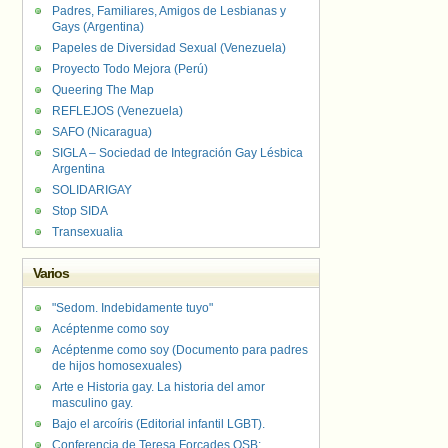
Padres, Familiares, Amigos de Lesbianas y
Gays (Argentina)
Papeles de Diversidad Sexual (Venezuela)
Proyecto Todo Mejora (Perú)
Queering The Map
REFLEJOS (Venezuela)
SAFO (Nicaragua)
SIGLA – Sociedad de Integración Gay Lésbica
Argentina
SOLIDARIGAY
Stop SIDA
Transexualia
Varios
"Sedom. Indebidamente tuyo"
Acéptenme como soy
Acéptenme como soy (Documento para padres
de hijos homosexuales)
Arte e Historia gay. La historia del amor
masculino gay.
Bajo el arcoíris (Editorial infantil LGBT).
Conferencia de Teresa Forcades OSB: