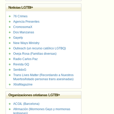
Noticias LGTBI+
76 Crimes
Agencia Presentes
CromosomaX
Dos Manzanas
Gayety
New Ways Ministry
Outreach (un recurso católico LGTBQ)
Oveja Rosa (Familias diversas)
Radio Carlos Paz
Revista GQ
SentidoG
Trans Lives Matter (Recordando a Nuestros
Muertos/listado personas trans asesinadas)
XtraMagazine
Organizaciones cristianas LGTBI+
ACGIL (Barcelona)
Afirmación (Mormones Gays y mormonas
lesbianas)