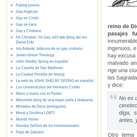
Falling poems
Gay Anglican
Gay en Cristo
Gay se nace.
reino de D
Gay y Cristiano
pasajes f
I'm Christian, I'm Gay, let's talk (blog del rev.
innumerabl
David Eck)
ingenuos, e 
Isla flotante: bitácora de un gay cristiano
hay excusa 
James Alison Theology
John Shelby Spong en español
malvado ant
La Casulla de San Ildefonso
rige una ci
La Ciudad Perdida de Nivorg
las Sagrada
La web de JOHN SHELBY SPONG en español
y dice:
Los Universículos del Hermano Cortés
Mano a mano con el Pastor
No es u
Mesoletot (blog de una mujer judía y lesbiana)
cerebr
Moradas de Deus (portugués)
diga, 
Moral y Doctrina LGBTI
Mundo Homo
antes, 
Nuestra Señora de los Homosexuales
Pays de Zabulon
Otro tema 