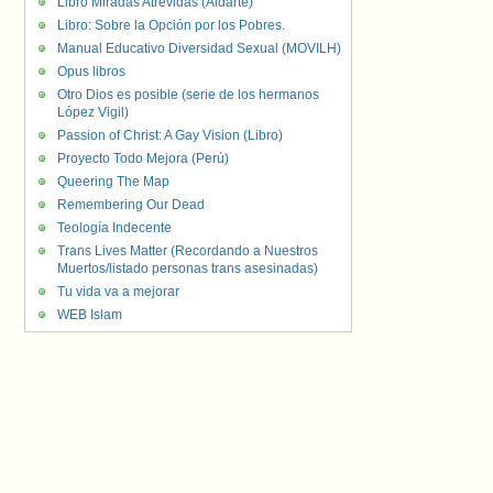
Libro Miradas Atrevidas (Aldarte)
Libro: Sobre la Opción por los Pobres.
Manual Educativo Diversidad Sexual (MOVILH)
Opus libros
Otro Dios es posible (serie de los hermanos
López Vigil)
Passion of Christ: A Gay Vision (Libro)
Proyecto Todo Mejora (Perú)
Queering The Map
Remembering Our Dead
Teología Indecente
Trans Lives Matter (Recordando a Nuestros
Muertos/listado personas trans asesinadas)
Tu vida va a mejorar
WEB Islam