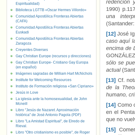
redención 
Espiritualidad)
1990) p.1
Biblioteca LGTTB «Oscar Hermes Villordo»
una interp
Comunidad Apostólica Fronteras Abiertas
(CAFA)
(Santander:
Comunidad Apostólica Fronteras Abiertas
Euskadi
[12]
José Ig
Comunidad Apostólica Fronteras Abiertas
caso aquí l
Zaragoza
encima de D
Creyentes Diverses
GONZÁLEZ 
Gay Christian Europe (recursos y direcciones)
sólo se pu
Gay Christian Europe- Cristiano Gay Europa
(en español)
actual
(Sant
Imágenes sagradas de William Hart McNichols
[13]
Cf. no
Institute for Welcoming Resources
Instituto de Formación religiosa «San Cipriano»
de la Theol
Jesús in Love
humano, cri
La iglesia ante la homosexualidad, de John
Mcneill
[14]
Como cu
Libro "Jesús de Nazaret. Aproximación
en el Penta
histórica" de José Antonio Pagola (PDF)
que no vuel
Libro "La Amistad Espiritual", de Elredo de
Rieval.
[15]
Comer 
Libro "Otro cristianismo es posible", de Roger