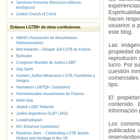
Servicios Koinonia (Recursos bíblicos-
experienci
teológicos)
Espiritualid
United Church of Christ
hacen respo
usuarios a p
Enlaces LGTBI+ de otras confesiones
este blog.
AMHO ( Asociación de Musulmanes
Homosexuales)
Las imágene
Beit Haverim – Groupe Juif LGTB de France
propiedad de
BuHozen
reproducen s
Congreso Mundial de Judíos LGBT
lucro. Por s
Gay Spirit
cuestión inm
Guimel | Judíos Mexicanos LGTB, Familiares y
comerciales 
Amigos
tipo.
Hamakom LGBTQI+ (Judaísmo)
Homosexuales musulmanes de Francia
El propieta
Islam Gay
contenido. 
Jewish LGBT Network
información 
Judíos argentinos GLBT (JAG)
Lovejihadspain
Los comenta
NCI Emanuel (Judaísmo)
publicados 
Rainbow Jews – Celebrating LGTB Jewish
reservándos
History and Heritage in the UK