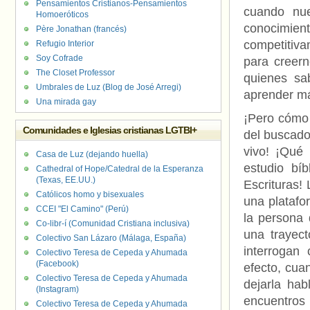
Pensamientos Cristianos-Pensamientos
cuando nue
Homoeróticos
conocimien
Père Jonathan (francés)
competitiv
Refugio Interior
Soy Cofrade
para creern
The Closet Professor
quienes s
Umbrales de Luz (Blog de José Arregi)
aprender má
Una mirada gay
¡Pero cómo 
Comunidades e Iglesias cristianas LGTBI+
del buscado
vivo! ¡Qué
Casa de Luz (dejando huella)
estudio bí
Cathedral of Hope/Catedral de la Esperanza
(Texas, EE.UU.)
Escrituras! 
Católicos homo y bisexuales
una platafor
CCEI "El Camino" (Perú)
la persona 
Co-libr-í (Comunidad Cristiana inclusiva)
una trayect
Colectivo San Lázaro (Málaga, España)
interrogan
Colectivo Teresa de Cepeda y Ahumada
(Facebook)
efecto, cua
Colectivo Teresa de Cepeda y Ahumada
dejarla hab
(Instagram)
encuentros
Colectivo Teresa de Cepeda y Ahumada