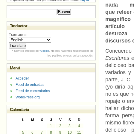
nada me
Buscar:
que releer 
magnífico
Traductor
artículo
destroza
Translate to:
discursos 
Concuerdo 
* Servicio ofrecido por
Google
. No nos hacemos responsables de
los posibles errores en la traducción.
Escrituras 
delicioso b
Menú
variados y
Acceder
parte, J. C.
Feed de entradas
(yo diría aq
Feed de comentarios
no es que 
WordPress.org
ropaje o env
hallar dic
Calendario
forma pers
L
M
X
J
V
S
D
mismo flore
1
2
3
4
delicioso
5
6
7
8
9
10
11