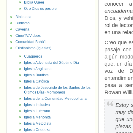
Biblia Queer
conocer 
Otro Dios es posible
encuadern
Biblioteca
Dios, y veh
Budismo
rol de lecto
Caverna
en una relac
Cine/TV/Videos
Creo que e
Comunidad Bahá'í
Cristianismo (Iglesias)
pasaje con 
algún modo
Cuáqueros
Iglesia Adventista del Séptimo Día
que, un día 
Iglesia Anglicana
voz de Di
Iglesia Bautista
entendimie
Iglesia Católica
pasa a ser
Iglesia de Jesucristo de los Santos de los
Rowan Willi
Últimos Días (Mormones)
Iglesia de la Comunidad Metropolitana
Estoy 
Iglesia Inclusiva
Iglesia Luterana
muy dis
Iglesia Menonita
que un
Iglesia Metodista
piezas
Iglesia Ortodoxa