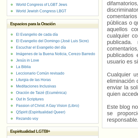
difamatorio
World Congress of LGBT Jews
discriminat
World Jewish Congress LBGT
comentarios
públicas o 
Espacios para la Oración
aquellos c
El Evangelio de cada día
cualquier c
El Evangelio del Domingo (José Luis Sicre)
publicada.
Escuchar el Evangelio del día
comentarios,
Imágenes de la Buena Noticia, Cerezo Barredo
publicados 
Jesús in Love
usuario es s
La Biblia
Leccionario Común revisado
Cualquier us
Liturgia de las Horas
eliminación 
Meditaciones Inclusivas
enviar la so
Oración de Taizé (Ecuménica)
quien accede
Out In Scriptures
Passion of Christ: A Gay Vision (Libro)
Este blog no
QSpirit (Espiritualidad Queer)
se proporc
Rezando voy
responsable
Espiritualidad LGTBI+