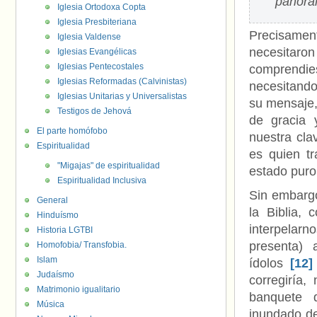
panora
Iglesia Ortodoxa Copta
Iglesia Presbiteriana
Precisament
Iglesia Valdense
necesitaro
Iglesias Evangélicas
Iglesias Pentecostales
comprendi
Iglesias Reformadas (Calvinistas)
necesitando
Iglesias Unitarias y Universalistas
su mensaje, 
Testigos de Jehová
de gracia 
El parte homófobo
nuestra cla
Espiritualidad
es quien t
"Migajas" de espiritualidad
estado puro
Espiritualidad Inclusiva
Sin embargo
General
la Biblia,
Hinduísmo
interpelar
Historia LGTBI
presenta) 
Homofobia/ Transfobia.
Islam
ídolos
[12]
Judaísmo
corregiría,
Matrimonio igualitario
banquete 
Música
inundado de