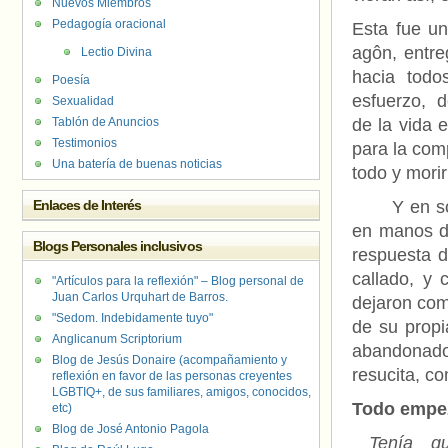
Nuevos Miembros
Pedagogía oracional
Esta fue un
agôn, entre
Lectio Divina
hacia todo
Poesía
esfuerzo, d
Sexualidad
Tablón de Anuncios
de la vida 
Testimonios
para la com
Una batería de buenas noticias
todo y mori
Enlaces de Interés
Y en soled
en manos d
Blogs Personales inclusivos
respuesta d
callado, y 
"Artículos para la reflexión" – Blog personal de
Juan Carlos Urquhart de Barros.
dejaron com
"Sedom. Indebidamente tuyo"
de su propi
Anglicanum Scriptorium
abandonado.
Blog de Jesús Donaire (acompañamiento y
resucita, c
reflexión en favor de las personas creyentes
LGBTIQ+, de sus familiares, amigos, conocidos,
Todo empez
etc)
Blog de José Antonio Pagola
Tenía qu