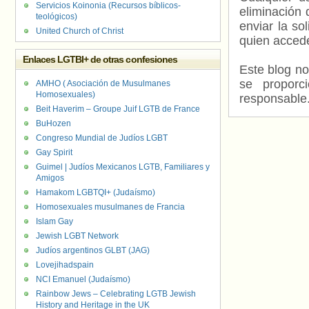
Servicios Koinonia (Recursos bíblicos-
eliminación 
teológicos)
enviar la so
United Church of Christ
quien accede
Enlaces LGTBI+ de otras confesiones
Este blog no
se proporc
AMHO ( Asociación de Musulmanes
Homosexuales)
responsable
Beit Haverim – Groupe Juif LGTB de France
BuHozen
Congreso Mundial de Judíos LGBT
Gay Spirit
Guimel | Judíos Mexicanos LGTB, Familiares y
Amigos
Hamakom LGBTQI+ (Judaísmo)
Homosexuales musulmanes de Francia
Islam Gay
Jewish LGBT Network
Judíos argentinos GLBT (JAG)
Lovejihadspain
NCI Emanuel (Judaísmo)
Rainbow Jews – Celebrating LGTB Jewish
History and Heritage in the UK