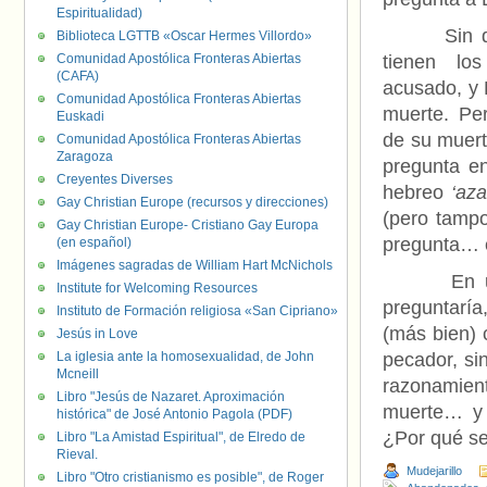
Espiritualidad)
Sin duda,
Biblioteca LGTTB «Oscar Hermes Villordo»
Comunidad Apostólica Fronteras Abiertas
tienen lo
(CAFA)
acusado, y 
Comunidad Apostólica Fronteras Abiertas
muerte. Per
Euskadi
de su muert
Comunidad Apostólica Fronteras Abiertas
Zaragoza
pregunta e
Creyentes Diverses
hebreo
‘aza
Gay Christian Europe (recursos y direcciones)
(pero tampo
Gay Christian Europe- Cristiano Gay Europa
pregunta… e
(en español)
Imágenes sagradas de William Hart McNichols
En un con
Institute for Welcoming Resources
preguntaría
Instituto de Formación religiosa «San Cipriano»
(más bien) 
Jesús in Love
La iglesia ante la homosexualidad, de John
pecador, si
Mcneill
razonamie
Libro "Jesús de Nazaret. Aproximación
muerte… y 
histórica" de José Antonio Pagola (PDF)
¿Por qué s
Libro "La Amistad Espiritual", de Elredo de
Rieval.
Mudejarillo
Libro "Otro cristianismo es posible", de Roger