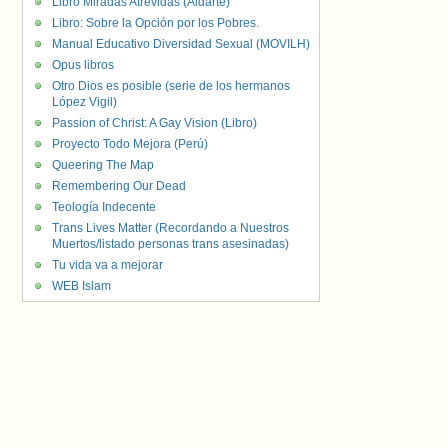
Libro Miradas Atrevidas (Aldarte)
Libro: Sobre la Opción por los Pobres.
Manual Educativo Diversidad Sexual (MOVILH)
Opus libros
Otro Dios es posible (serie de los hermanos
López Vigil)
Passion of Christ: A Gay Vision (Libro)
Proyecto Todo Mejora (Perú)
Queering The Map
Remembering Our Dead
Teología Indecente
Trans Lives Matter (Recordando a Nuestros
Muertos/listado personas trans asesinadas)
Tu vida va a mejorar
WEB Islam