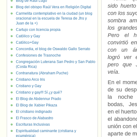
Blog de Raúl Lugo
sido huert
Blog del obispo Raúl Vera en Religión Digital
con los suyo
Carmelita contemplativo en la ciudad (un blog
oracional en la escuela de Teresa de Jhs y
sombra am
Juan de la +)
los grande
Cartujo con licencia propia
Pero el h
Católico y Gay
convirtió e
Católico+Gay
Concordia, el blog de Oswaldo Gallo Serrato
con un á
Confesiones de Trasnoche
logró ver 
Congregación Luterana San Pedro y San Pablo
pero que 
(Costa Rica)
veía
.
Contranatura (Abraham Puche)
Cristiano Arco Iris
En el mome
Cristiano y Gay
de su desp
Cristiano y gay!!! Sí ¿y qué?
la noche
El Blog de Abdennur Prado
bodas, Jes
El Blog de Xabier Pikaza
en el huerto
El cristiano indignado
El Frasco de Alabastro
el abandono
Escrituras Inclusivas
unión con el
Espiritualidad caminante (cristiana y
aparte de mí
ecuménica)