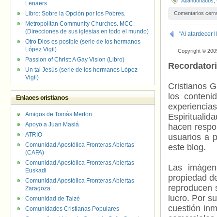
Abandonados
,
Lenaers
Libro: Sobre la Opción por los Pobres.
Comentarios cerr
Metropolitan Community Churches. MCC.
(Direcciones de sus iglesias en todo el mundo)
“Al atardecer 
Otro Dios es posible (serie de los hermanos
López Vigil)
Copyright © 200
Passion of Christ: A Gay Vision (Libro)
Recordator
Un tal Jesús (serie de los hermanos López
Vigil)
Cristianos G
los contenid
Enlaces cristianos
experienci
Amigos de Tomás Merton
Espiritualid
Apoyo a Juan Masiá
hacen respo
ATRIO
usuarios a p
Comunidad Apostólica Fronteras Abiertas
este blog.
(CAFA)
Comunidad Apostólica Fronteras Abiertas
Las imágene
Euskadi
propiedad de
Comunidad Apostólica Fronteras Abiertas
reproducen s
Zaragoza
lucro. Por s
Comunidad de Taizé
cuestión inm
Comunidades Cristianas Populares