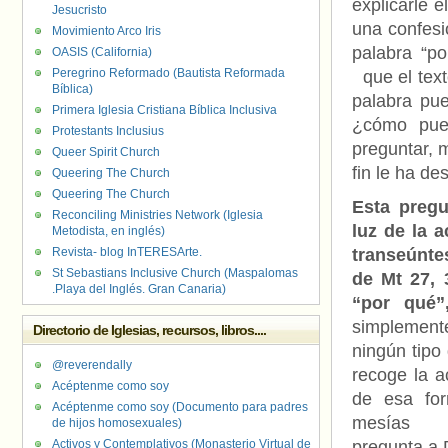
explicarle e
Jesucristo
una confesi
Movimiento Arco Iris
palabra “po
OASIS (California)
Peregrino Reformado (Bautista Reformada
que el text
Bíblica)
palabra pue
Primera Iglesia Cristiana Bíblica Inclusiva
¿cómo pue
Protestants Inclusius
preguntar, 
Queer Spirit Church
fin le ha d
Queering The Church
Queering The Church
Esta pregu
Reconciling Ministries Network (Iglesia
luz de la 
Metodista, en inglés)
Revista- blog InTERESArte.
transeúnt
St Sebastians Inclusive Church (Maspalomas
de Mt 27, 
.Playa del Inglés. Gran Canaria)
“por qué”
simplement
Directorio de Iglesias, recursos, libros....
ningún tipo 
@reverendally
recoge la a
Acéptenme como soy
de esa for
Acéptenme como soy (Documento para padres
mesías e
de hijos homosexuales)
Activos y Contemplativos (Monasterio Virtual de
pregunta a 