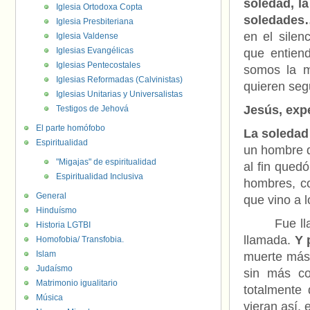
soledad, la
Iglesia Ortodoxa Copta
soledade
Iglesia Presbiteriana
en el sile
Iglesia Valdense
Iglesias Evangélicas
que entien
Iglesias Pentecostales
somos la m
Iglesias Reformadas (Calvinistas)
quieren seg
Iglesias Unitarias y Universalistas
Jesús, exp
Testigos de Jehová
El parte homófobo
La soledad
Espiritualidad
un hombre q
"Migajas" de espiritualidad
al fin qued
Espiritualidad Inclusiva
hombres, c
General
que vino a l
Hinduísmo
Fue llaman
Historia LGTBI
llamada.
Y 
Homofobia/ Transfobia.
Islam
muerte más 
Judaísmo
sin más co
Matrimonio igualitario
totalmente
Música
vieran así, 