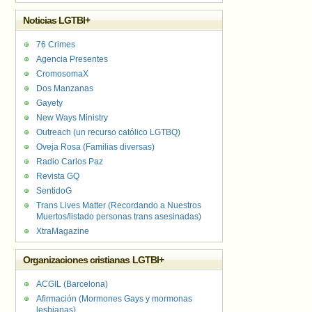
Noticias LGTBI+
76 Crimes
Agencia Presentes
CromosomaX
Dos Manzanas
Gayety
New Ways Ministry
Outreach (un recurso católico LGTBQ)
Oveja Rosa (Familias diversas)
Radio Carlos Paz
Revista GQ
SentidoG
Trans Lives Matter (Recordando a Nuestros
Muertos/listado personas trans asesinadas)
XtraMagazine
Organizaciones cristianas LGTBI+
ACGIL (Barcelona)
Afirmación (Mormones Gays y mormonas
lesbianas)