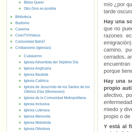
Biblia Queer
mío ¿por qu
Otro Dios es posible
tarde oscur
Biblioteca
Hay una so
Budismo
que no pued
Caverna
razones ec
Cine/TV/Videos
Comunidad Bahá'í
emigración)
Cristianismo (Iglesias)
camino, pu
Cuáqueros
cerrados, a
Iglesia Adventista del Séptimo Día
encuentran
Iglesia Anglicana
porque tien
Iglesia Bautista
Hay una so
Iglesia Católica
Iglesia de Jesucristo de los Santos de los
propio aut
Últimos Días (Mormones)
afectivo, 
Iglesia de la Comunidad Metropolitana
enfermedad 
Iglesia Inclusiva
miedo y div
Iglesia Luterana
propio o de
Iglesia Menonita
Iglesia Metodista
Y está al 
Iglesia Ortodoxa