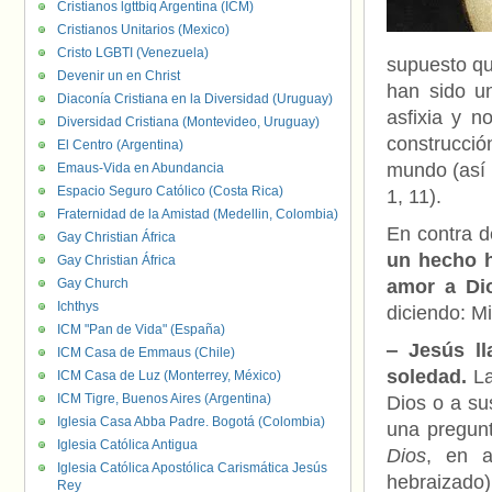
Cristianos lgttbiq Argentina (ICM)
Cristianos Unitarios (Mexico)
Cristo LGBTI (Venezuela)
supuesto que
Devenir un en Christ
han sido un
Diaconía Cristiana en la Diversidad (Uruguay)
asfixia y n
Diversidad Cristiana (Montevideo, Uruguay)
construcció
El Centro (Argentina)
mundo (así 
Emaus-Vida en Abundancia
Espacio Seguro Católico (Costa Rica)
1, 11).
Fraternidad de la Amistad (Medellin, Colombia)
En contra 
Gay Christian África
un hecho h
Gay Christian África
Gay Church
amor a Di
Ichthys
diciendo: M
ICM "Pan de Vida" (España)
‒ Jesús ll
ICM Casa de Emmaus (Chile)
soledad.
L
ICM Casa de Luz (Monterrey, México)
ICM Tigre, Buenos Aires (Argentina)
Dios o a su
Iglesia Casa Abba Padre. Bogotá (Colombia)
una pregunt
Iglesia Católica Antigua
Dios
, en 
Iglesia Católica Apostólica Carismática Jesús
hebraizado
Rey