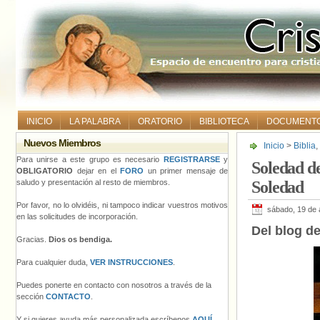
INICIO
LA PALABRA
ORATORIO
BIBLIOTECA
DOCUMENT
Nuevos Miembros
Inicio
>
Biblia
,
Para unirse a este grupo es necesario
REGISTRARSE
y
Soledad de
OBLIGATORIO
dejar en el
FORO
un primer mensaje de
saludo y presentación al resto de miembros.
Soledad
Por favor, no lo olvidéis, ni tampoco indicar vuestros motivos
sábado, 19 de 
en las solicitudes de incorporación.
Del blog de
Gracias.
Dios os bendiga.
Para cualquier duda,
VER INSTRUCCIONES
.
Puedes ponerte en contacto con nosotros a través de la
sección
CONTACTO
.
Y si quieres ayuda más personalizada escríbenos
AQUÍ