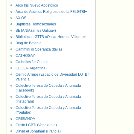
Arco Iris Nuevo Apostólico
Área de Asuntos Religiosos de la FELGTBI+
AXIOS
Baptistas Homosexuales
BETANIA (antes Galigay)
Biblioteca LGTTB «Oscar Hermes Villordo»
Blog de Betania
Cammini di Speranza (Italia)
CATHOGAY
Catholics for Choice
CEGLA (Argentina)
Centro Arrupe (Espacio de Diversidad LGTBI)
Valencia.
Colectivo Teresa de Cepeda y Ahumada
(Facebook)
Colectivo Teresa de Cepeda y Ahumada
(Instagram)
Colectivo Teresa de Cepeda y Ahumada
(Youtube)
CRISMHOM
Cristo LGBTI (Venezuela)
David et Jonathan (Francia)