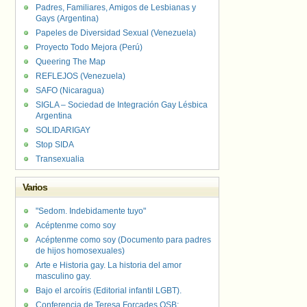
Padres, Familiares, Amigos de Lesbianas y
Gays (Argentina)
Papeles de Diversidad Sexual (Venezuela)
Proyecto Todo Mejora (Perú)
Queering The Map
REFLEJOS (Venezuela)
SAFO (Nicaragua)
SIGLA – Sociedad de Integración Gay Lésbica
Argentina
SOLIDARIGAY
Stop SIDA
Transexualia
Varios
"Sedom. Indebidamente tuyo"
Acéptenme como soy
Acéptenme como soy (Documento para padres
de hijos homosexuales)
Arte e Historia gay. La historia del amor
masculino gay.
Bajo el arcoíris (Editorial infantil LGBT).
Conferencia de Teresa Forcades OSB: