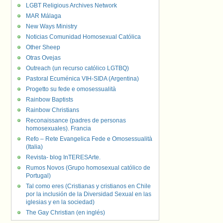
LGBT Religious Archives Network
MAR Málaga
New Ways Ministry
Noticias Comunidad Homosexual Católica
Other Sheep
Otras Ovejas
Outreach (un recurso católico LGTBQ)
Pastoral Ecuménica VIH-SIDA (Argentina)
Progetto su fede e omosessualità
Rainbow Baptists
Rainbow Christians
Reconaissance (padres de personas
homosexuales). Francia
Refo – Rete Evangelica Fede e Omosessualità
(Italia)
Revista- blog InTERESArte.
Rumos Novos (Grupo homosexual católico de
Portugal)
Tal como eres (Cristianas y cristianos en Chile
por la inclusión de la Diversidad Sexual en las
iglesias y en la sociedad)
The Gay Christian (en inglés)