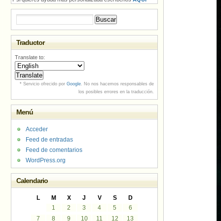
Buscar:
Traductor
Translate to:
* Servicio ofrecido por
Google
. No nos hacemos responsables de
los posibles errores en la traducción.
Menú
Acceder
Feed de entradas
Feed de comentarios
WordPress.org
Calendario
L
M
X
J
V
S
D
1
2
3
4
5
6
7
8
9
10
11
12
13