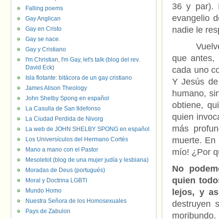
36 y par).
Falling poems
evangelio d
Gay Anglican
nadie le re
Gay en Cristo
Gay se nace.
Vuelve pid
Gay y Cristiano
que antes, 
I'm Christian, I'm Gay, let's talk (blog del rev.
David Eck)
cada uno co
Isla flotante: bitácora de un gay cristiano
Y Jesús de 
James Alison Theology
humano, sin
John Shelby Spong en español
obtiene, qu
La Casulla de San Ildefonso
quien invoc
La Ciudad Perdida de Nivorg
más profun
La web de JOHN SHELBY SPONG en español
muerte. En 
Los Universículos del Hermano Cortés
Mano a mano con el Pastor
mío! ¿Por 
Mesoletot (blog de una mujer judía y lesbiana)
No podemo
Moradas de Deus (portugués)
quien todo
Moral y Doctrina LGBTI
Mundo Homo
lejos, y a
Nuestra Señora de los Homosexuales
destruyen 
Pays de Zabulon
moribundo.