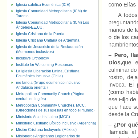
como Elías 
Iglesia católica Ecuménica (ICE)
Iglesia Comunidad Metropolitana (ICM) de
A todos su
Toronto
preguntand
Iglesia Comunidad Metropolitana (ICM) Los
Ángeles-EE.UU.
manos de l
Iglesia Cristiana de la Puerta
o de los ca
Iglesia Cristiana Unitaria de Argentina
hambrientos,
Iglesia de Jesucristo de la Restauración.
(Mormones inclusivos).
– Pero, ll
Inclusive Orthodoxy
Dios,
que e
Institute for Welcoming Resources
culminando 
La Iglesia Liberación Latina, Cristiana
Ecuménica Inclusiva (Chile)
rostro, de
meTanoia (Grupo ecuménico inclusivo,
invoca. El 
Andalucía oriental)
(como había
Metropolitan Community Church (Página
ese Hijo de 
central, en inglés)
Metropolitan Community Churches. MCC.
que hace su
(Direcciones de sus iglesias en todo el mundo)
desde la Cru
Ministerio Arco Iris Latino (MCC)
Ministerio Cristiano Bíblico Inclusivo (Argentina)
‒ ¿Por qu
Misión Cristiana Incluyente (México)
llamada al
Misioneros Anglicanos Legionarios de