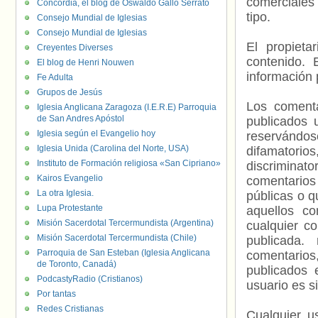
comerciales 
Concordia, el blog de Oswaldo Gallo Serrato
tipo.
Consejo Mundial de Iglesias
Consejo Mundial de Iglesias
El propieta
Creyentes Diverses
contenido. 
El blog de Henri Nouwen
información 
Fe Adulta
Grupos de Jesús
Los comenta
Iglesia Anglicana Zaragoza (I.E.R.E) Parroquia
de San Andres Apóstol
publicados 
Iglesia según el Evangelio hoy
reservándos
Iglesia Unida (Carolina del Norte, USA)
difamatorio
Instituto de Formación religiosa «San Cipriano»
discriminat
Kairos Evangelio
comentarios
La otra Iglesia.
públicas o 
Lupa Protestante
aquellos c
Misión Sacerdotal Tercermundista (Argentina)
cualquier c
Misión Sacerdotal Tercermundista (Chile)
publicada.
Parroquia de San Esteban (Iglesia Anglicana
comentarios,
de Toronto, Canadá)
publicados 
PodcastyRadio (Cristianos)
usuario es s
Por tantas
Redes Cristianas
Cualquier us