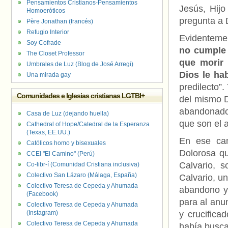
Pensamientos Cristianos-Pensamientos
Jesús, Hijo
Homoeróticos
pregunta a
Père Jonathan (francés)
Refugio Interior
Evidentemen
Soy Cofrade
no cumple 
The Closet Professor
que morir 
Umbrales de Luz (Blog de José Arregi)
Dios le ha
Una mirada gay
predilecto”
Comunidades e Iglesias cristianas LGTBI+
del mismo D
abandonado
Casa de Luz (dejando huella)
que son el 
Cathedral of Hope/Catedral de la Esperanza
(Texas, EE.UU.)
En ese cam
Católicos homo y bisexuales
Dolorosa qu
CCEI "El Camino" (Perú)
Calvario, s
Co-libr-í (Comunidad Cristiana inclusiva)
Colectivo San Lázaro (Málaga, España)
Calvario, un
Colectivo Teresa de Cepeda y Ahumada
abandono y
(Facebook)
para al anun
Colectivo Teresa de Cepeda y Ahumada
(Instagram)
y crucifica
Colectivo Teresa de Cepeda y Ahumada
había busca