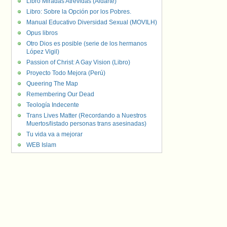
Libro Miradas Atrevidas (Aldarte)
Libro: Sobre la Opción por los Pobres.
Manual Educativo Diversidad Sexual (MOVILH)
Opus libros
Otro Dios es posible (serie de los hermanos
López Vigil)
Passion of Christ: A Gay Vision (Libro)
Proyecto Todo Mejora (Perú)
Queering The Map
Remembering Our Dead
Teología Indecente
Trans Lives Matter (Recordando a Nuestros
Muertos/listado personas trans asesinadas)
Tu vida va a mejorar
WEB Islam