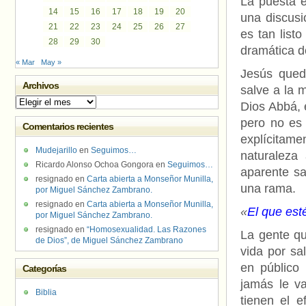
La puesta e
14
15
16
17
18
19
20
una discusi
21
22
23
24
25
26
27
es tan list
28
29
30
dramática d
« Mar
May »
Jesús qued
Archivos
salve a la 
Archivos
Dios Abbá, 
pero no es 
Comentarios recientes
explícitam
Mudejarillo
en
Seguimos…
naturaleza 
Ricardo Alonso Ochoa Gongora
en
Seguimos…
aparente sa
resignado
en
Carta abierta a Monseñor Munilla,
una rama.
por Miguel Sánchez Zambrano.
resignado
en
Carta abierta a Monseñor Munilla,
«
El que est
por Miguel Sánchez Zambrano.
resignado
en
“Homosexualidad. Las Razones
La gente qu
de Dios”, de Miguel Sánchez Zambrano
vida por sa
en público
Categorías
jamás le v
Biblia
tienen el e