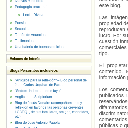
Nuevos Miembros
este blog.
Pedagogía oracional
Lectio Divina
Las imágene
propiedad de
Poesía
reproducen s
Sexualidad
lucro. Por s
Tablón de Anuncios
cuestión inm
Testimonios
comerciales 
Una batería de buenas noticias
tipo.
Enlaces de Interés
El propieta
Blogs Personales inclusivos
contenido. 
información 
"Artículos para la reflexión" – Blog personal de
Juan Carlos Urquhart de Barros.
Los comenta
"Sedom. Indebidamente tuyo"
publicados 
Anglicanum Scriptorium
reservándos
Blog de Jesús Donaire (acompañamiento y
difamatorio
reflexión en favor de las personas creyentes
LGBTIQ+, de sus familiares, amigos, conocidos,
discriminat
etc)
comentarios
Blog de José Antonio Pagola
públicas o 