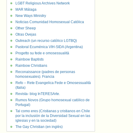
LGBT Religious Archives Network
MAR Málaga
New Ways Ministry
Noticias Comunidad Homosexual Católica
Other Sheep
Otras Ovejas
Outreach (un recurso católico LGTBQ)
Pastoral Ecuménica VIH-SIDA (Argentina)
Progetto su fede e omosessualità
Rainbow Baptists
Rainbow Christians
Reconaissance (padres de personas
homosexuales). Francia
Refo – Rete Evangelica Fede e Omosessualità
(Italia)
Revista- blog InTERESArte.
Rumos Novos (Grupo homosexual católico de
Portugal)
Tal como eres (Cristianas y cristianos en Chile
por la inclusión de la Diversidad Sexual en las
iglesias y en la sociedad)
The Gay Christian (en inglés)