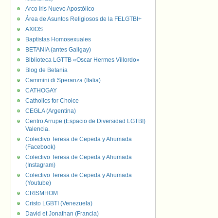
Arco Iris Nuevo Apostólico
Área de Asuntos Religiosos de la FELGTBI+
AXIOS
Baptistas Homosexuales
BETANIA (antes Galigay)
Biblioteca LGTTB «Oscar Hermes Villordo»
Blog de Betania
Cammini di Speranza (Italia)
CATHOGAY
Catholics for Choice
CEGLA (Argentina)
Centro Arrupe (Espacio de Diversidad LGTBI)
Valencia.
Colectivo Teresa de Cepeda y Ahumada
(Facebook)
Colectivo Teresa de Cepeda y Ahumada
(Instagram)
Colectivo Teresa de Cepeda y Ahumada
(Youtube)
CRISMHOM
Cristo LGBTI (Venezuela)
David et Jonathan (Francia)