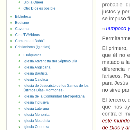
Biblia Queer
probable q
Otro Dios es posible
justos y per
Biblioteca
se impuso f
Budismo
«
Tampoco y
Caverna
Cine/TV/Videos
Permítanme 
Comunidad Bahá'í
Cristianismo (Iglesias)
El primero,
que él no e
Cuáqueros
Iglesia Adventista del Séptimo Día
matado a la 
Iglesia Anglicana
diferencia 
Iglesia Bautista
fariseos. Pa
Iglesia Católica
para Jesús l
Iglesia de Jesucristo de los Santos de los
no sirve pa
Últimos Días (Mormones)
Iglesia de la Comunidad Metropolitana
El tercero,
Iglesia Inclusiva
que nos ayu
Iglesia Luterana
contra el m
Iglesia Menonita
este mundo 
Iglesia Metodista
Iglesia Ortodoxa
de Dios y a