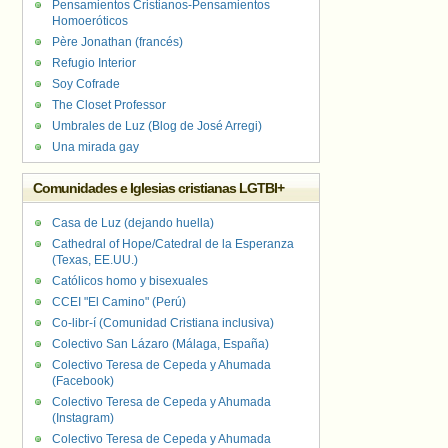
Pensamientos Cristianos-Pensamientos
Homoeróticos
Père Jonathan (francés)
Refugio Interior
Soy Cofrade
The Closet Professor
Umbrales de Luz (Blog de José Arregi)
Una mirada gay
Comunidades e Iglesias cristianas LGTBI+
Casa de Luz (dejando huella)
Cathedral of Hope/Catedral de la Esperanza
(Texas, EE.UU.)
Católicos homo y bisexuales
CCEI "El Camino" (Perú)
Co-libr-í (Comunidad Cristiana inclusiva)
Colectivo San Lázaro (Málaga, España)
Colectivo Teresa de Cepeda y Ahumada
(Facebook)
Colectivo Teresa de Cepeda y Ahumada
(Instagram)
Colectivo Teresa de Cepeda y Ahumada