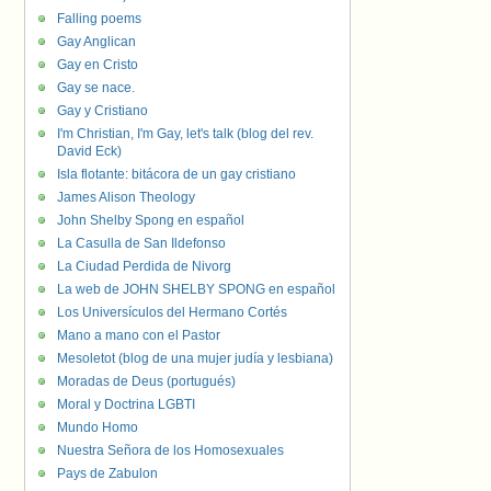
Falling poems
Gay Anglican
Gay en Cristo
Gay se nace.
Gay y Cristiano
I'm Christian, I'm Gay, let's talk (blog del rev.
David Eck)
Isla flotante: bitácora de un gay cristiano
James Alison Theology
John Shelby Spong en español
La Casulla de San Ildefonso
La Ciudad Perdida de Nivorg
La web de JOHN SHELBY SPONG en español
Los Universículos del Hermano Cortés
Mano a mano con el Pastor
Mesoletot (blog de una mujer judía y lesbiana)
Moradas de Deus (portugués)
Moral y Doctrina LGBTI
Mundo Homo
Nuestra Señora de los Homosexuales
Pays de Zabulon