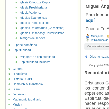
Iglesia Ortodoxa Copta
Miguel Áng
Iglesia Presbiteriana
Iglesia Valdense
Para leer un
Iglesias Evangélicas
aquí
Iglesias Pentecostales
Iglesias Reformadas (Calvinistas)
Fuente Fe A
Iglesias Unitarias y Universalistas
Mudejarillo
Testigos de Jehová
5º Domingo de
El parte homófobo
Comentarios cerr
Espiritualidad
Dios no juzga
"Migajas" de espiritualidad
Espiritualidad Inclusiva
Copyright © 200
General
Recordator
Hinduísmo
Historia LGTBI
Cristianos G
Homofobia/ Transfobia.
los contenid
Islam
experienci
Judaísmo
Espiritualid
Matrimonio igualitario
hacen respo
Música
usuarios a p