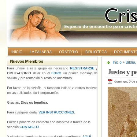
INICIO
LA PALABRA
ORATORIO
BIBLIOTECA
DOCUMENT
Nuevos Miembros
Inicio
>
Biblia
,
Para unirse a este grupo es necesario
REGISTRARSE
y
Justos y p
OBLIGATORIO
dejar en el
FORO
un primer mensaje de
saludo y presentación al resto de miembros.
domingo, 6 de a
Por favor, no lo olvidéis, ni tampoco indicar vuestros motivos
en las solicitudes de incorporación.
Gracias.
Dios os bendiga.
Para cualquier duda,
VER INSTRUCCIONES
.
Puedes ponerte en contacto con nosotros a través de la
sección
CONTACTO
.
Y si quieres ayuda más personalizada escríbenos
AQUÍ