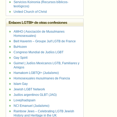
Servicios Koinonia (Recursos bíblicos-
teológicos)
United Church of Christ
Enlaces LGTBI+ de otras confesiones
AMHO ( Asociación de Musulmanes
Homosexuales)
Beit Haverim – Groupe Juif LGTB de France
BuHozen
Congreso Mundial de Judíos LGBT
Gay Spirit
Guimel | Judíos Mexicanos LGTB, Familiares y
Amigos
Hamakom LGBTQI+ (Judaísmo)
Homosexuales musulmanes de Francia
Islam Gay
Jewish LGBT Network
Judíos argentinos GLBT (JAG)
Lovejihadspain
NCI Emanuel (Judaísmo)
Rainbow Jews – Celebrating LGTB Jewish
History and Heritage in the UK