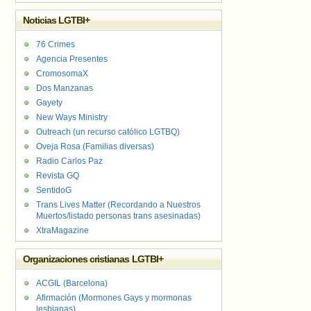
Noticias LGTBI+
76 Crimes
Agencia Presentes
CromosomaX
Dos Manzanas
Gayety
New Ways Ministry
Outreach (un recurso católico LGTBQ)
Oveja Rosa (Familias diversas)
Radio Carlos Paz
Revista GQ
SentidoG
Trans Lives Matter (Recordando a Nuestros
Muertos/listado personas trans asesinadas)
XtraMagazine
Organizaciones cristianas LGTBI+
ACGIL (Barcelona)
Afirmación (Mormones Gays y mormonas
lesbianas)