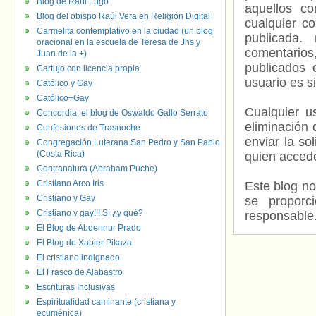
Blog de Raúl Lugo
aquellos c
Blog del obispo Raúl Vera en Religión Digital
cualquier c
Carmelita contemplativo en la ciudad (un blog
publicada.
oracional en la escuela de Teresa de Jhs y
comentarios,
Juan de la +)
publicados 
Cartujo con licencia propia
usuario es s
Católico y Gay
Católico+Gay
Cualquier us
Concordia, el blog de Oswaldo Gallo Serrato
eliminación 
Confesiones de Trasnoche
enviar la so
Congregación Luterana San Pedro y San Pablo
(Costa Rica)
quien accede
Contranatura (Abraham Puche)
Cristiano Arco Iris
Este blog no
Cristiano y Gay
se proporc
Cristiano y gay!!! Sí ¿y qué?
responsable
El Blog de Abdennur Prado
El Blog de Xabier Pikaza
El cristiano indignado
El Frasco de Alabastro
Escrituras Inclusivas
Espiritualidad caminante (cristiana y
ecuménica)