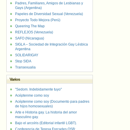
Padres, Familiares, Amigos de Lesbianas y
Gays (Argentina)
Papeles de Diversidad Sexual (Venezuela)
Proyecto Todo Mejora (Perú)
Queering The Map
REFLEJOS (Venezuela)
SAFO (Nicaragua)
SIGLA – Sociedad de Integración Gay Lésbica
Argentina
SOLIDARIGAY
Stop SIDA
Transexualia
Varios
"Sedom. Indebidamente tuyo"
Acéptenme como soy
Acéptenme como soy (Documento para padres
de hijos homosexuales)
Arte e Historia gay. La historia del amor
masculino gay.
Bajo el arcoíris (Editorial infantil LGBT).
Conferencia de Teresa Forcades OSB: