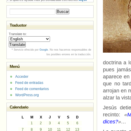
Buscar:
Traductor
Translate to:
* Servicio ofrecido por
Google
. No nos hacemos responsables de
los posibles errores en la traducción.
doctrina a 
Menú
pues jamás
aparece en 
Acceder
Feed de entradas
que no tard
Feed de comentarios
arrojan en 
WordPress.org
alzar la vist
Calendario
Jesús deti
recinto:
«
M
L
M
X
J
V
S
D
dices?
»…
1
2
3
4
5
6
7
8
9
10
11
12
13