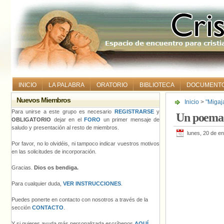
INICIO
LA PALABRA
ORATORIO
BIBLIOTECA
DOCUMENT
Nuevos Miembros
Inicio
>
"Migaj
Para unirse a este grupo es necesario
REGISTRARSE
y
Un poema:
OBLIGATORIO
dejar en el
FORO
un primer mensaje de
saludo y presentación al resto de miembros.
lunes, 20 de e
Por favor, no lo olvidéis, ni tampoco indicar vuestros motivos
en las solicitudes de incorporación.
Gracias.
Dios os bendiga.
Para cualquier duda,
VER INSTRUCCIONES
.
Puedes ponerte en contacto con nosotros a través de la
sección
CONTACTO
.
Y si quieres ayuda más personalizada escríbenos
AQUÍ