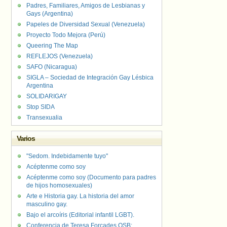
Padres, Familiares, Amigos de Lesbianas y
Gays (Argentina)
Papeles de Diversidad Sexual (Venezuela)
Proyecto Todo Mejora (Perú)
Queering The Map
REFLEJOS (Venezuela)
SAFO (Nicaragua)
SIGLA – Sociedad de Integración Gay Lésbica
Argentina
SOLIDARIGAY
Stop SIDA
Transexualia
Varios
"Sedom. Indebidamente tuyo"
Acéptenme como soy
Acéptenme como soy (Documento para padres
de hijos homosexuales)
Arte e Historia gay. La historia del amor
masculino gay.
Bajo el arcoíris (Editorial infantil LGBT).
Conferencia de Teresa Forcades OSB: