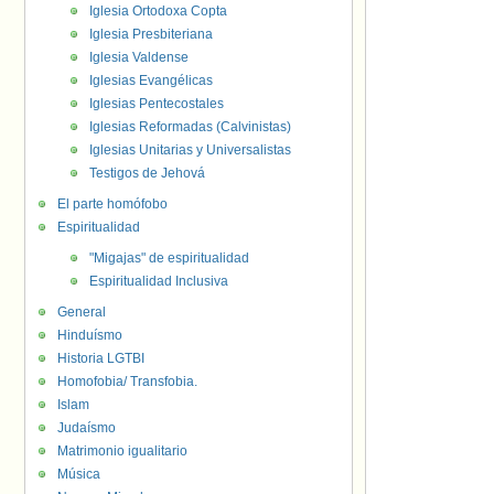
Iglesia Ortodoxa Copta
Iglesia Presbiteriana
Iglesia Valdense
Iglesias Evangélicas
Iglesias Pentecostales
Iglesias Reformadas (Calvinistas)
Iglesias Unitarias y Universalistas
Testigos de Jehová
El parte homófobo
Espiritualidad
"Migajas" de espiritualidad
Espiritualidad Inclusiva
General
Hinduísmo
Historia LGTBI
Homofobia/ Transfobia.
Islam
Judaísmo
Matrimonio igualitario
Música