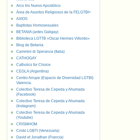
Arco Iris Nuevo Apostólico
Área de Asuntos Religiosos de la FELGTBI+
AXIOS
Baptistas Homosexuales
BETANIA (antes Galigay)
Biblioteca LGTTB «Oscar Hermes Villordo»
Blog de Betania
Cammini di Speranza (Italia)
CATHOGAY
Catholics for Choice
CEGLA (Argentina)
Centro Arrupe (Espacio de Diversidad LGTBI)
Valencia.
Colectivo Teresa de Cepeda y Ahumada
(Facebook)
Colectivo Teresa de Cepeda y Ahumada
(Instagram)
Colectivo Teresa de Cepeda y Ahumada
(Youtube)
CRISMHOM
Cristo LGBTI (Venezuela)
David et Jonathan (Francia)