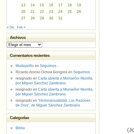
13
14
15
16
17
18
19
20
21
22
23
24
25
26
27
28
29
30
31
« Dic
Feb »
Archivos
Archivos
Comentarios recientes
Mudejarillo
en
Seguimos…
Ricardo Alonso Ochoa Gongora
en
Seguimos…
resignado
en
Carta abierta a Monseñor Munilla,
por Miguel Sánchez Zambrano.
resignado
en
Carta abierta a Monseñor Munilla,
por Miguel Sánchez Zambrano.
resignado
en
“Homosexualidad. Las Razones
de Dios”, de Miguel Sánchez Zambrano
Categorías
Biblia
(J