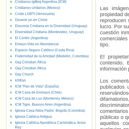
Cristianos lgttbiq Argentina (ICM)
Las imágene
Cristianos Unitarios (Mexico)
propiedad de
Cristo LGBTI (Venezuela)
reproducen s
Devenir un en Christ
lucro. Por s
Diaconía Cristiana en la Diversidad (Uruguay)
cuestión inm
Diversidad Cristiana (Montevideo, Uruguay)
comerciales 
El Centro (Argentina)
tipo.
Emaus-Vida en Abundancia
Espacio Seguro Católico (Costa Rica)
El propieta
Fraternidad de la Amistad (Medellin, Colombia)
contenido. 
Gay Christian África
información 
Gay Christian África
Gay Church
Los comenta
Ichthys
publicados 
ICM "Pan de Vida" (España)
reservándos
ICM Casa de Emmaus (Chile)
difamatorio
ICM Casa de Luz (Monterrey, México)
discriminat
ICM Tigre, Buenos Aires (Argentina)
comentarios
Iglesia Casa Abba Padre. Bogotá (Colombia)
públicas o 
Iglesia Católica Antigua
aquellos c
Iglesia Católica Apostólica Carismática Jesús
Rey