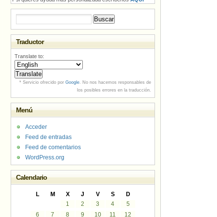
Buscar:
Traductor
Translate to:
* Servicio ofrecido por
Google
. No nos hacemos responsables de
los posibles errores en la traducción.
Menú
Acceder
Feed de entradas
Feed de comentarios
WordPress.org
Calendario
L
M
X
J
V
S
D
1
2
3
4
5
6
7
8
9
10
11
12