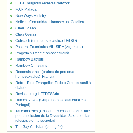
LGBT Religious Archives Network
MAR Málaga
New Ways Ministry
Noticias Comunidad Homosexual Católica
Other Sheep
Otras Ovejas
Outreach (un recurso católico LGTBQ)
Pastoral Ecuménica VIH-SIDA (Argentina)
Progetto su fede e omosessualità
Rainbow Baptists
Rainbow Christians
Reconaissance (padres de personas
homosexuales). Francia
Refo – Rete Evangelica Fede e Omosessualità
(Italia)
Revista- blog InTERESArte.
Rumos Novos (Grupo homosexual católico de
Portugal)
Tal como eres (Cristianas y cristianos en Chile
por la inclusión de la Diversidad Sexual en las
iglesias y en la sociedad)
The Gay Christian (en inglés)