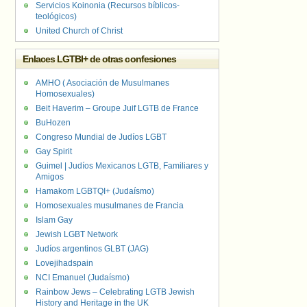
Servicios Koinonia (Recursos bíblicos-
teológicos)
United Church of Christ
Enlaces LGTBI+ de otras confesiones
AMHO ( Asociación de Musulmanes
Homosexuales)
Beit Haverim – Groupe Juif LGTB de France
BuHozen
Congreso Mundial de Judíos LGBT
Gay Spirit
Guimel | Judíos Mexicanos LGTB, Familiares y
Amigos
Hamakom LGBTQI+ (Judaísmo)
Homosexuales musulmanes de Francia
Islam Gay
Jewish LGBT Network
Judíos argentinos GLBT (JAG)
Lovejihadspain
NCI Emanuel (Judaísmo)
Rainbow Jews – Celebrating LGTB Jewish
History and Heritage in the UK