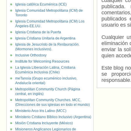
cualquier c
Iglesia católica Ecuménica (ICE)
publicada.
Iglesia Comunidad Metropolitana (ICM) de
comentarios,
Toronto
publicados 
Iglesia Comunidad Metropolitana (ICM) Los
usuario es s
Ángeles-EE.UU.
Iglesia Cristiana de la Puerta
Cualquier us
Iglesia Cristiana Unitaria de Argentina
eliminación 
Iglesia de Jesucristo de la Restauración.
enviar la so
(Mormones inclusivos).
quien accede
Inclusive Orthodoxy
Institute for Welcoming Resources
Este blog no
La Iglesia Liberación Latina, Cristiana
Ecuménica Inclusiva (Chile)
se proporc
meTanoia (Grupo ecuménico inclusivo,
responsable
Andalucía oriental)
Metropolitan Community Church (Página
central, en inglés)
Metropolitan Community Churches. MCC.
(Direcciones de sus iglesias en todo el mundo)
Ministerio Arco Iris Latino (MCC)
Ministerio Cristiano Bíblico Inclusivo (Argentina)
Misión Cristiana Incluyente (México)
Misioneros Anglicanos Legionarios de