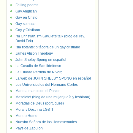
Falling poems
Gay Anglican
Gay en Cristo
Gay se nace.
Gay y Cristiano
I'm Christian, I'm Gay, let's talk (blog del rev.
David Eck)
Isla flotante: bitácora de un gay cristiano
James Alison Theology
John Shelby Spong en español
La Casulla de San Ildefonso
La Ciudad Perdida de Nivorg
La web de JOHN SHELBY SPONG en español
Los Universículos del Hermano Cortés
Mano a mano con el Pastor
Mesoletot (blog de una mujer judía y lesbiana)
Moradas de Deus (portugués)
Moral y Doctrina LGBTI
Mundo Homo
Nuestra Señora de los Homosexuales
Pays de Zabulon