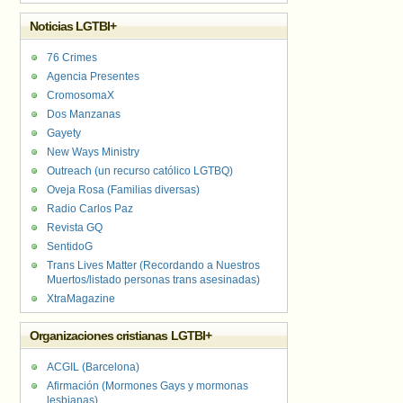
Noticias LGTBI+
76 Crimes
Agencia Presentes
CromosomaX
Dos Manzanas
Gayety
New Ways Ministry
Outreach (un recurso católico LGTBQ)
Oveja Rosa (Familias diversas)
Radio Carlos Paz
Revista GQ
SentidoG
Trans Lives Matter (Recordando a Nuestros
Muertos/listado personas trans asesinadas)
XtraMagazine
Organizaciones cristianas LGTBI+
ACGIL (Barcelona)
Afirmación (Mormones Gays y mormonas
lesbianas)