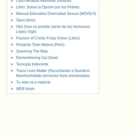
Libro Miradas Atrevidas (Aldarte)
Libro: Sobre la Opción por los Pobres.
Manual Educativo Diversidad Sexual (MOVILH)
Opus libros
Otro Dios es posible (serie de los hermanos
López Vigil)
Passion of Christ: A Gay Vision (Libro)
Proyecto Todo Mejora (Perú)
Queering The Map
Remembering Our Dead
Teología Indecente
Trans Lives Matter (Recordando a Nuestros
Muertos/listado personas trans asesinadas)
Tu vida va a mejorar
WEB Islam