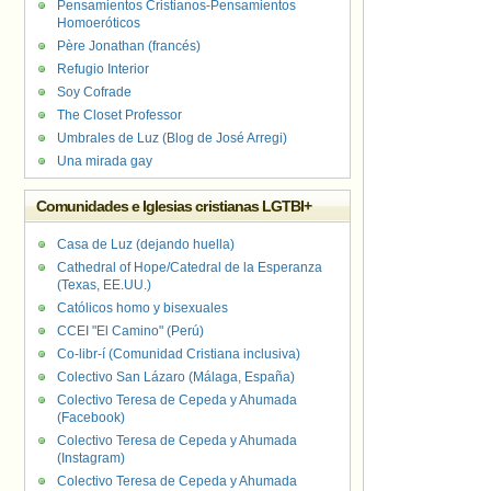
Pensamientos Cristianos-Pensamientos
Homoeróticos
Père Jonathan (francés)
Refugio Interior
Soy Cofrade
The Closet Professor
Umbrales de Luz (Blog de José Arregi)
Una mirada gay
Comunidades e Iglesias cristianas LGTBI+
Casa de Luz (dejando huella)
Cathedral of Hope/Catedral de la Esperanza
(Texas, EE.UU.)
Católicos homo y bisexuales
CCEI "El Camino" (Perú)
Co-libr-í (Comunidad Cristiana inclusiva)
Colectivo San Lázaro (Málaga, España)
Colectivo Teresa de Cepeda y Ahumada
(Facebook)
Colectivo Teresa de Cepeda y Ahumada
(Instagram)
Colectivo Teresa de Cepeda y Ahumada