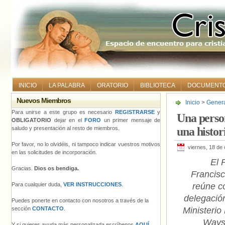
INICIO
LA PALABRA
ORATORIO
BIBLIOTECA
DOCUMENT
Nuevos Miembros
Inicio
>
Gener
Francisco una h
Para unirse a este grupo es necesario
REGISTRARSE
y
Una person
OBLIGATORIO
dejar en el
FORO
un primer mensaje de
saludo y presentación al resto de miembros.
una histor
Por favor, no lo olvidéis, ni tampoco indicar vuestros motivos
viernes, 18 de
en las solicitudes de incorporación.
El 
Gracias.
Dios os bendiga.
Francisc
Para cualquier duda,
VER INSTRUCCIONES
.
reúne c
delegació
Puedes ponerte en contacto con nosotros a través de la
sección
CONTACTO
.
Ministeri
Ways
Y si quieres ayuda más personalizada escríbenos
AQUÍ