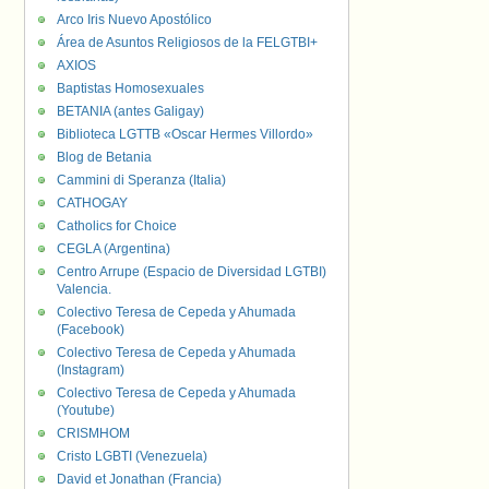
Arco Iris Nuevo Apostólico
Área de Asuntos Religiosos de la FELGTBI+
AXIOS
Baptistas Homosexuales
BETANIA (antes Galigay)
Biblioteca LGTTB «Oscar Hermes Villordo»
Blog de Betania
Cammini di Speranza (Italia)
CATHOGAY
Catholics for Choice
CEGLA (Argentina)
Centro Arrupe (Espacio de Diversidad LGTBI)
Valencia.
Colectivo Teresa de Cepeda y Ahumada
(Facebook)
Colectivo Teresa de Cepeda y Ahumada
(Instagram)
Colectivo Teresa de Cepeda y Ahumada
(Youtube)
CRISMHOM
Cristo LGBTI (Venezuela)
David et Jonathan (Francia)