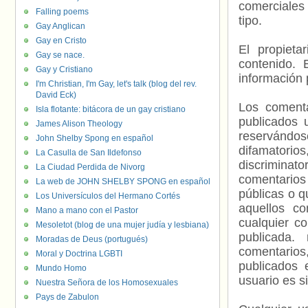
comerciales 
Falling poems
tipo.
Gay Anglican
Gay en Cristo
El propieta
Gay se nace.
contenido. 
Gay y Cristiano
información 
I'm Christian, I'm Gay, let's talk (blog del rev.
David Eck)
Los comenta
Isla flotante: bitácora de un gay cristiano
publicados 
James Alison Theology
reservándos
John Shelby Spong en español
difamatorio
La Casulla de San Ildefonso
discriminat
La Ciudad Perdida de Nivorg
comentarios
La web de JOHN SHELBY SPONG en español
públicas o 
Los Universículos del Hermano Cortés
aquellos c
Mano a mano con el Pastor
cualquier c
Mesoletot (blog de una mujer judía y lesbiana)
publicada.
Moradas de Deus (portugués)
comentarios,
Moral y Doctrina LGBTI
publicados 
Mundo Homo
usuario es s
Nuestra Señora de los Homosexuales
Pays de Zabulon