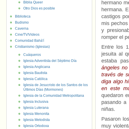
hermano me 
Biblia Queer
Otro Dios es posible
hermana. Es
castigos po
Biblioteca
Budismo
mis pechos
Caverna
y presiona
Cine/TV/Videos
romper el p
Comunidad Bahá'í
Entre los 1
Cristianismo (Iglesias)
jesuita al 
Cuáqueros
estaba pas
Iglesia Adventista del Séptimo Día
Iglesia Anglicana
ángeles no
Iglesia Bautista
través de 
Iglesia Católica
diga algo h
Iglesia de Jesucristo de los Santos de los
en este mu
Últimos Días (Mormones)
quedaron e
Iglesia de la Comunidad Metropolitana
pasando a 
Iglesia Inclusiva
Iglesia Luterana
niñas.
Iglesia Menonita
Pasaron los
Iglesia Metodista
muy violen
Iglesia Ortodoxa