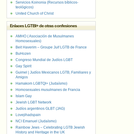
Servicios Koinonia (Recursos bíblicos-
teológicos)
United Church of Christ
Enlaces LGTBI+ de otras confesiones
AMHO ( Asociación de Musulmanes
Homosexuales)
Beit Haverim – Groupe Juif LGTB de France
BuHozen
Congreso Mundial de Judíos LGBT
Gay Spirit
Guimel | Judíos Mexicanos LGTB, Familiares y
Amigos
Hamakom LGBTQI+ (Judaísmo)
Homosexuales musulmanes de Francia
Islam Gay
Jewish LGBT Network
Judíos argentinos GLBT (JAG)
Lovejihadspain
NCI Emanuel (Judaísmo)
Rainbow Jews – Celebrating LGTB Jewish
History and Heritage in the UK