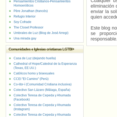
Cualquier us
Pensamientos Cristianos-Pensamientos
eliminación 
Homoeróticos
enviar la so
Père Jonathan (francés)
quien accede
Refugio Interior
Soy Cofrade
Este blog no
The Closet Professor
se proporc
Umbrales de Luz (Blog de José Arregi)
responsable
Una mirada gay
Comunidades e Iglesias cristianas LGTBI+
Casa de Luz (dejando huella)
Cathedral of Hope/Catedral de la Esperanza
(Texas, EE.UU.)
Católicos homo y bisexuales
CCEI "El Camino" (Perú)
Co-libr-í (Comunidad Cristiana inclusiva)
Colectivo San Lázaro (Málaga, España)
Colectivo Teresa de Cepeda y Ahumada
(Facebook)
Colectivo Teresa de Cepeda y Ahumada
(Instagram)
Colectivo Teresa de Cepeda y Ahumada