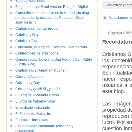
Blog de Raúl Lugo
Personas inter
Comentarios cerr
Blog del obispo Raúl Vera en Religión Digital
Carmelita contemplativo en la ciudad (un blog
oracional en la escuela de Teresa de Jhs y
No estamos hu
Juan de la +)
Cartujo con licencia propia
Copyright © 200
Católico y Gay
Católico+Gay
Recordator
Concordia, el blog de Oswaldo Gallo Serrato
Confesiones de Trasnoche
Cristianos G
Congregación Luterana San Pedro y San Pablo
los contenid
(Costa Rica)
experienci
Contranatura (Abraham Puche)
Espiritualid
Cristiano Arco Iris
hacen respo
Cristiano y Gay
usuarios a p
Cristiano y gay!!! Sí ¿y qué?
este blog.
El Blog de Abdennur Prado
El Blog de Xabier Pikaza
Las imágene
El cristiano indignado
propiedad de
El Frasco de Alabastro
reproducen s
Escrituras Inclusivas
lucro. Por s
Espiritualidad caminante (cristiana y
cuestión inm
ecuménica)