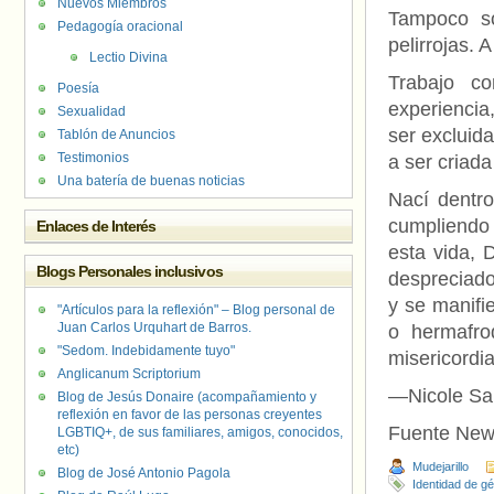
Nuevos Miembros
Tampoco s
Pedagogía oracional
pelirrojas. 
Lectio Divina
Trabajo c
Poesía
experiencia
Sexualidad
ser excluida
Tablón de Anuncios
Testimonios
a ser criada
Una batería de buenas noticias
Nací dentro
cumpliendo
Enlaces de Interés
esta vida, 
Blogs Personales inclusivos
despreciado
y se manifi
"Artículos para la reflexión" – Blog personal de
Juan Carlos Urquhart de Barros.
o hermafro
"Sedom. Indebidamente tuyo"
misericordia
Anglicanum Scriptorium
—Nicole San
Blog de Jesús Donaire (acompañamiento y
reflexión en favor de las personas creyentes
Fuente New
LGBTIQ+, de sus familiares, amigos, conocidos,
etc)
Mudejarillo
Blog de José Antonio Pagola
Identidad de g