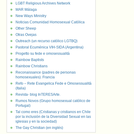
LGBT Religious Archives Network
MAR Málaga
New Ways Ministry
Noticias Comunidad Homosexual Católica
Other Sheep
Otras Ovejas
Outreach (un recurso católico LGTBQ)
Pastoral Ecuménica VIH-SIDA (Argentina)
Progetto su fede e omosessualità
Rainbow Baptists
Rainbow Christians
Reconaissance (padres de personas
homosexuales). Francia
Refo – Rete Evangelica Fede e Omosessualità
(Italia)
Revista- blog InTERESArte.
Rumos Novos (Grupo homosexual católico de
Portugal)
Tal como eres (Cristianas y cristianos en Chile
por la inclusión de la Diversidad Sexual en las
iglesias y en la sociedad)
The Gay Christian (en inglés)