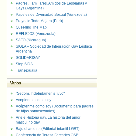
Padres, Familiares, Amigos de Lesbianas y
Gays (Argentina)
Papeles de Diversidad Sexual (Venezuela)
Proyecto Todo Mejora (Perú)
Queering The Map
REFLEJOS (Venezuela)
SAFO (Nicaragua)
SIGLA – Sociedad de Integración Gay Lésbica
Argentina
SOLIDARIGAY
Stop SIDA
Transexualia
Varios
"Sedom. Indebidamente tuyo"
Acéptenme como soy
Acéptenme como soy (Documento para padres
de hijos homosexuales)
Arte e Historia gay. La historia del amor
masculino gay.
Bajo el arcoíris (Editorial infantil LGBT).
Conferencia de Teresa Forcades OSB: