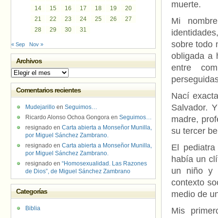
muerte.
14
15
16
17
18
19
20
21
22
23
24
25
26
27
Mi nombre
28
29
30
31
identidades
sobre todo 
« Sep
Nov »
obligada a 
Archivos
entre comu
Archivos
perseguidas
Comentarios recientes
Nací exacta
Salvador. Y
Mudejarillo
en
Seguimos…
Ricardo Alonso Ochoa Gongora
en
Seguimos…
madre, profe
resignado
en
Carta abierta a Monseñor Munilla,
su tercer be
por Miguel Sánchez Zambrano.
resignado
en
Carta abierta a Monseñor Munilla,
El pediatr
por Miguel Sánchez Zambrano.
había un cl
resignado
en
“Homosexualidad. Las Razones
un niño y 
de Dios”, de Miguel Sánchez Zambrano
contexto soc
Categorías
medio de un
Biblia
Mis primer