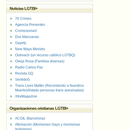
Noticias LGTBI+
76 Crimes
Agencia Presentes
CromosomaX
Dos Manzanas
Gayety
New Ways Ministry
Outreach (un recurso católico LGTBQ)
Oveja Rosa (Familias diversas)
Radio Carlos Paz
Revista GQ
SentidoG
Trans Lives Matter (Recordando a Nuestros
Muertos/listado personas trans asesinadas)
XtraMagazine
Organizaciones cristianas LGTBI+
ACGIL (Barcelona)
Afirmación (Mormones Gays y mormonas
lesbianas)