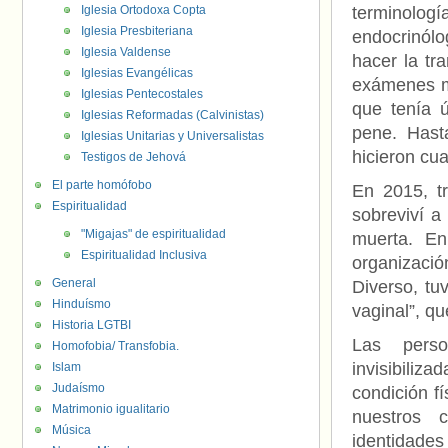
Iglesia Ortodoxa Copta
terminologí
Iglesia Presbiteriana
endocrinólo
Iglesia Valdense
hacer la tr
Iglesias Evangélicas
exámenes mé
Iglesias Pentecostales
que tenía ú
Iglesias Reformadas (Calvinistas)
pene. Hast
Iglesias Unitarias y Universalistas
hicieron cu
Testigos de Jehová
El parte homófobo
En 2015, t
Espiritualidad
sobreviví a
"Migajas" de espiritualidad
muerta. En
Espiritualidad Inclusiva
organizació
General
Diverso, tu
Hinduísmo
vaginal”, qu
Historia LGTBI
Las perso
Homofobia/ Transfobia.
invisibiliz
Islam
Judaísmo
condición f
Matrimonio igualitario
nuestros 
Música
identidade