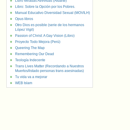
Libro Miradas Atrevidas (Aldarte)
Libro: Sobre la Opción por los Pobres.
Manual Educativo Diversidad Sexual (MOVILH)
Opus libros
Otro Dios es posible (serie de los hermanos
López Vigil)
Passion of Christ: A Gay Vision (Libro)
Proyecto Todo Mejora (Perú)
Queering The Map
Remembering Our Dead
Teología Indecente
Trans Lives Matter (Recordando a Nuestros
Muertos/listado personas trans asesinadas)
Tu vida va a mejorar
WEB Islam