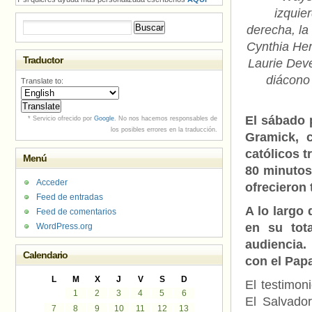
izquie
Buscar:
derecha, la
Cynthia Her
Traductor
Laurie Deve
diácono
Translate to:
El sábado 
* Servicio ofrecido por
Google
. No nos hacemos responsables de
los posibles errores en la traducción.
Gramick, 
católicos t
Menú
80 minutos 
Acceder
ofrecieron
Feed de entradas
A lo largo
Feed de comentarios
en su tot
WordPress.org
audiencia.
Calendario
con el Pap
L
M
X
J
V
S
D
El testimon
1
2
3
4
5
6
El Salvado
7
8
9
10
11
12
13