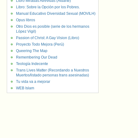
Libro Miradas Atrevidas (Aldarte)
Libro: Sobre la Opción por los Pobres.
Manual Educativo Diversidad Sexual (MOVILH)
Opus libros
Otro Dios es posible (serie de los hermanos
López Vigil)
Passion of Christ: A Gay Vision (Libro)
Proyecto Todo Mejora (Perú)
Queering The Map
Remembering Our Dead
Teología Indecente
Trans Lives Matter (Recordando a Nuestros
Muertos/listado personas trans asesinadas)
Tu vida va a mejorar
WEB Islam