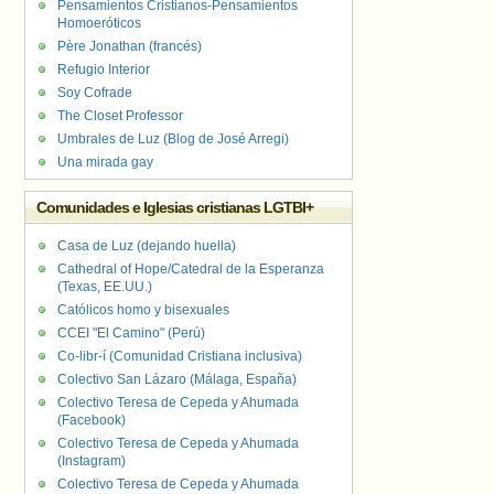
Pensamientos Cristianos-Pensamientos
Homoeróticos
Père Jonathan (francés)
Refugio Interior
Soy Cofrade
The Closet Professor
Umbrales de Luz (Blog de José Arregi)
Una mirada gay
Comunidades e Iglesias cristianas LGTBI+
Casa de Luz (dejando huella)
Cathedral of Hope/Catedral de la Esperanza
(Texas, EE.UU.)
Católicos homo y bisexuales
CCEI "El Camino" (Perú)
Co-libr-í (Comunidad Cristiana inclusiva)
Colectivo San Lázaro (Málaga, España)
Colectivo Teresa de Cepeda y Ahumada
(Facebook)
Colectivo Teresa de Cepeda y Ahumada
(Instagram)
Colectivo Teresa de Cepeda y Ahumada