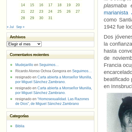
plasmaba e
14
15
16
17
18
19
20
21
22
23
24
25
26
27
marianista 
28
29
30
31
como Santi
1942 fue lo
« Jul
Sep »
Dos jóvene
Archivos
la confianz
Archivos
hasta conve
Comentarios recientes
de noviemb
Francia ocup
Mudejarillo
en
Seguimos…
Ricardo Alonso Ochoa Gongora
en
Seguimos…
encarcelad
resignado
en
Carta abierta a Monseñor Munilla,
beatificado
por Miguel Sánchez Zambrano.
en Innsbruck
resignado
en
Carta abierta a Monseñor Munilla,
por Miguel Sánchez Zambrano.
resignado
en
“Homosexualidad. Las Razones
de Dios”, de Miguel Sánchez Zambrano
Categorías
Biblia