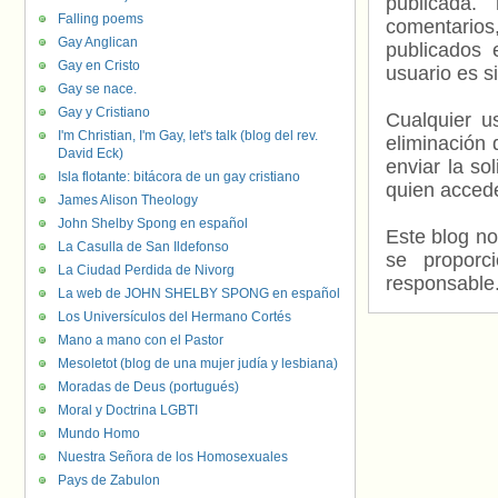
publicada.
Falling poems
comentarios,
Gay Anglican
publicados 
Gay en Cristo
usuario es s
Gay se nace.
Gay y Cristiano
Cualquier us
I'm Christian, I'm Gay, let's talk (blog del rev.
eliminación 
David Eck)
enviar la so
Isla flotante: bitácora de un gay cristiano
quien accede
James Alison Theology
John Shelby Spong en español
Este blog no
La Casulla de San Ildefonso
se proporc
La Ciudad Perdida de Nivorg
responsable
La web de JOHN SHELBY SPONG en español
Los Universículos del Hermano Cortés
Mano a mano con el Pastor
Mesoletot (blog de una mujer judía y lesbiana)
Moradas de Deus (portugués)
Moral y Doctrina LGBTI
Mundo Homo
Nuestra Señora de los Homosexuales
Pays de Zabulon