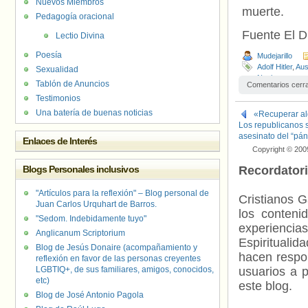
Nuevos Miembros
muerte.
Pedagogía oracional
Fuente El D
Lectio Divina
Poesía
Mudejarillo
Adolf Hitler
,
Aus
Sexualidad
Nazismo
Tablón de Anuncios
Comentarios cerr
Testimonios
Una batería de buenas noticias
«Recuperar alg
Los republicanos 
asesinato del “pá
Enlaces de Interés
Copyright © 200
Blogs Personales inclusivos
Recordator
"Artículos para la reflexión" – Blog personal de
Cristianos G
Juan Carlos Urquhart de Barros.
los contenid
"Sedom. Indebidamente tuyo"
experienci
Anglicanum Scriptorium
Espiritualid
Blog de Jesús Donaire (acompañamiento y
hacen respo
reflexión en favor de las personas creyentes
LGBTIQ+, de sus familiares, amigos, conocidos,
usuarios a p
etc)
este blog.
Blog de José Antonio Pagola