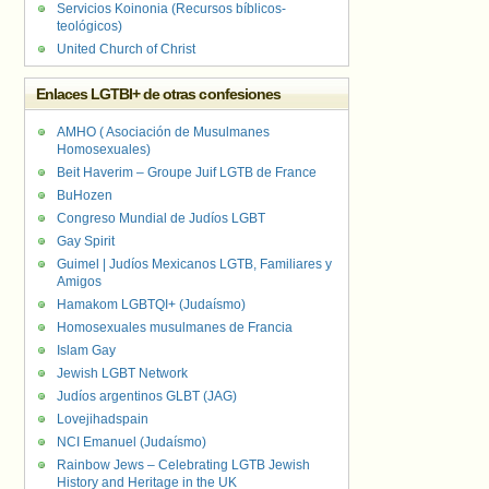
Servicios Koinonia (Recursos bíblicos-
teológicos)
United Church of Christ
Enlaces LGTBI+ de otras confesiones
AMHO ( Asociación de Musulmanes
Homosexuales)
Beit Haverim – Groupe Juif LGTB de France
BuHozen
Congreso Mundial de Judíos LGBT
Gay Spirit
Guimel | Judíos Mexicanos LGTB, Familiares y
Amigos
Hamakom LGBTQI+ (Judaísmo)
Homosexuales musulmanes de Francia
Islam Gay
Jewish LGBT Network
Judíos argentinos GLBT (JAG)
Lovejihadspain
NCI Emanuel (Judaísmo)
Rainbow Jews – Celebrating LGTB Jewish
History and Heritage in the UK