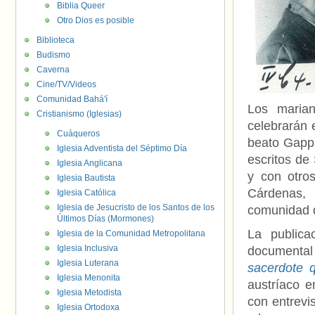
Biblia Queer
Otro Dios es posible
Biblioteca
Budismo
Caverna
Cine/TV/Videos
Comunidad Bahá'í
Los marian
Cristianismo (Iglesias)
celebrarán 
Cuáqueros
beato Gapp.
Iglesia Adventista del Séptimo Día
escritos de
Iglesia Anglicana
y con otros
Iglesia Bautista
Cárdenas,
Iglesia Católica
Iglesia de Jesucristo de los Santos de los
comunidad de
Últimos Días (Mormones)
La publica
Iglesia de la Comunidad Metropolitana
Iglesia Inclusiva
documental
Iglesia Luterana
sacerdote q
Iglesia Menonita
austríaco e
Iglesia Metodista
con entrevis
Iglesia Ortodoxa