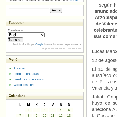
según h
Buscar:
anunciado
Arzobisp
Traductor
de Valenc
celebrará
Translate to:
sus comun
* Servicio ofrecido por
Google
. No nos hacemos responsables de
los posibles errores en la traducción.
Lucas Marc
Menú
12 de agost
Acceder
El 13 de a
Feed de entradas
austríaco op
Feed de comentarios
de Plötzens
WordPress.org
Valencia y 
Calendario
Jakob Gapp
huyó de s
L
M
X
J
V
S
D
anexiona Aus
1
2
3
4
5
6
la Gestapo, 
7
8
9
10
11
12
13