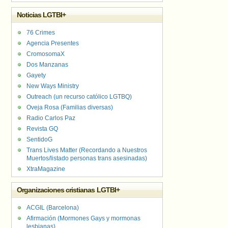
Noticias LGTBI+
76 Crimes
Agencia Presentes
CromosomaX
Dos Manzanas
Gayety
New Ways Ministry
Outreach (un recurso católico LGTBQ)
Oveja Rosa (Familias diversas)
Radio Carlos Paz
Revista GQ
SentidoG
Trans Lives Matter (Recordando a Nuestros
Muertos/listado personas trans asesinadas)
XtraMagazine
Organizaciones cristianas LGTBI+
ACGIL (Barcelona)
Afirmación (Mormones Gays y mormonas
lesbianas)