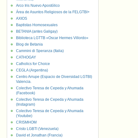
Arco Iris Nuevo Apostólico
Área de Asuntos Religiosos de la FELGTBI+
AXIOS
Baptistas Homosexuales
BETANIA (antes Galigay)
Biblioteca LGTTB «Oscar Hermes Villordo»
Blog de Betania
Cammini di Speranza (Italia)
CATHOGAY
Catholics for Choice
CEGLA (Argentina)
Centro Arrupe (Espacio de Diversidad LGTBI)
Valencia.
Colectivo Teresa de Cepeda y Ahumada
(Facebook)
Colectivo Teresa de Cepeda y Ahumada
(Instagram)
Colectivo Teresa de Cepeda y Ahumada
(Youtube)
CRISMHOM
Cristo LGBTI (Venezuela)
David et Jonathan (Francia)