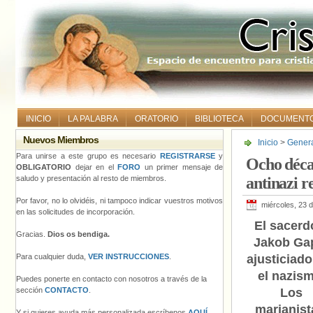
INICIO
LA PALABRA
ORATORIO
BIBLIOTECA
DOCUMENT
Nuevos Miembros
Inicio
>
Gener
antinazi refug
Para unirse a este grupo es necesario
REGISTRARSE
y
Ocho décad
OBLIGATORIO
dejar en el
FORO
un primer mensaje de
saludo y presentación al resto de miembros.
antinazi r
Por favor, no lo olvidéis, ni tampoco indicar vuestros motivos
miércoles, 23 
en las solicitudes de incorporación.
El sacerd
Gracias.
Dios os bendiga.
Jakob Ga
Para cualquier duda,
VER INSTRUCCIONES
.
ajusticiado
el nazism
Puedes ponerte en contacto con nosotros a través de la
sección
CONTACTO
.
Los
marianist
Y si quieres ayuda más personalizada escríbenos
AQUÍ