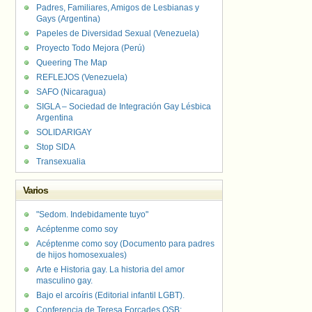
Padres, Familiares, Amigos de Lesbianas y
Gays (Argentina)
Papeles de Diversidad Sexual (Venezuela)
Proyecto Todo Mejora (Perú)
Queering The Map
REFLEJOS (Venezuela)
SAFO (Nicaragua)
SIGLA – Sociedad de Integración Gay Lésbica
Argentina
SOLIDARIGAY
Stop SIDA
Transexualia
Varios
"Sedom. Indebidamente tuyo"
Acéptenme como soy
Acéptenme como soy (Documento para padres
de hijos homosexuales)
Arte e Historia gay. La historia del amor
masculino gay.
Bajo el arcoíris (Editorial infantil LGBT).
Conferencia de Teresa Forcades OSB: