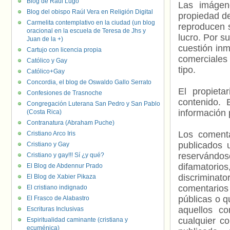
Blog de Raúl Lugo
Las imágene
Blog del obispo Raúl Vera en Religión Digital
propiedad de
Carmelita contemplativo en la ciudad (un blog
reproducen s
oracional en la escuela de Teresa de Jhs y
lucro. Por s
Juan de la +)
cuestión inm
Cartujo con licencia propia
comerciales 
Católico y Gay
tipo.
Católico+Gay
Concordia, el blog de Oswaldo Gallo Serrato
El propieta
Confesiones de Trasnoche
contenido. 
Congregación Luterana San Pedro y San Pablo
información 
(Costa Rica)
Contranatura (Abraham Puche)
Los comenta
Cristiano Arco Iris
publicados 
Cristiano y Gay
reservándos
Cristiano y gay!!! Sí ¿y qué?
difamatorio
El Blog de Abdennur Prado
discriminat
El Blog de Xabier Pikaza
comentarios
El cristiano indignado
públicas o 
El Frasco de Alabastro
aquellos c
Escrituras Inclusivas
cualquier c
Espiritualidad caminante (cristiana y
ecuménica)