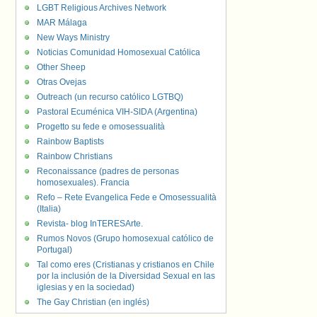
LGBT Religious Archives Network
MAR Málaga
New Ways Ministry
Noticias Comunidad Homosexual Católica
Other Sheep
Otras Ovejas
Outreach (un recurso católico LGTBQ)
Pastoral Ecuménica VIH-SIDA (Argentina)
Progetto su fede e omosessualità
Rainbow Baptists
Rainbow Christians
Reconaissance (padres de personas
homosexuales). Francia
Refo – Rete Evangelica Fede e Omosessualità
(Italia)
Revista- blog InTERESArte.
Rumos Novos (Grupo homosexual católico de
Portugal)
Tal como eres (Cristianas y cristianos en Chile
por la inclusión de la Diversidad Sexual en las
iglesias y en la sociedad)
The Gay Christian (en inglés)