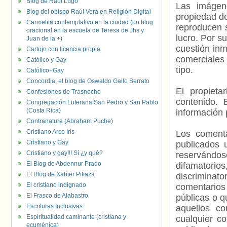
Blog de Raúl Lugo
Las imágene
Blog del obispo Raúl Vera en Religión Digital
propiedad de
Carmelita contemplativo en la ciudad (un blog
reproducen s
oracional en la escuela de Teresa de Jhs y
lucro. Por s
Juan de la +)
cuestión inm
Cartujo con licencia propia
comerciales 
Católico y Gay
tipo.
Católico+Gay
Concordia, el blog de Oswaldo Gallo Serrato
El propieta
Confesiones de Trasnoche
contenido. 
Congregación Luterana San Pedro y San Pablo
(Costa Rica)
información 
Contranatura (Abraham Puche)
Cristiano Arco Iris
Los comenta
Cristiano y Gay
publicados 
Cristiano y gay!!! Sí ¿y qué?
reservándos
El Blog de Abdennur Prado
difamatorio
El Blog de Xabier Pikaza
discriminat
El cristiano indignado
comentarios
El Frasco de Alabastro
públicas o 
Escrituras Inclusivas
aquellos c
Espiritualidad caminante (cristiana y
cualquier c
ecuménica)