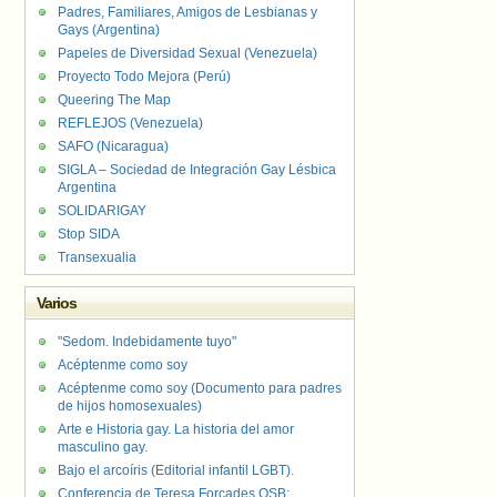
Padres, Familiares, Amigos de Lesbianas y
Gays (Argentina)
Papeles de Diversidad Sexual (Venezuela)
Proyecto Todo Mejora (Perú)
Queering The Map
REFLEJOS (Venezuela)
SAFO (Nicaragua)
SIGLA – Sociedad de Integración Gay Lésbica
Argentina
SOLIDARIGAY
Stop SIDA
Transexualia
Varios
"Sedom. Indebidamente tuyo"
Acéptenme como soy
Acéptenme como soy (Documento para padres
de hijos homosexuales)
Arte e Historia gay. La historia del amor
masculino gay.
Bajo el arcoíris (Editorial infantil LGBT).
Conferencia de Teresa Forcades OSB: