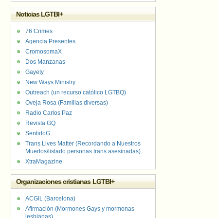
Noticias LGTBI+
76 Crimes
Agencia Presentes
CromosomaX
Dos Manzanas
Gayety
New Ways Ministry
Outreach (un recurso católico LGTBQ)
Oveja Rosa (Familias diversas)
Radio Carlos Paz
Revista GQ
SentidoG
Trans Lives Matter (Recordando a Nuestros
Muertos/listado personas trans asesinadas)
XtraMagazine
Organizaciones cristianas LGTBI+
ACGIL (Barcelona)
Afirmación (Mormones Gays y mormonas
lesbianas)