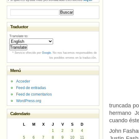
Buscar:
Traductor
Translate to:
* Servicio ofrecido por
Google
. No nos hacemos responsables de
los posibles errores en la traducción.
Menú
Acceder
Feed de entradas
Feed de comentarios
WordPress.org
truncada po
hermano Jo
Calendario
cuando éste
L
M
X
J
V
S
D
John Fashan
1
2
3
4
5
6
7
8
9
10
11
Justin Fash