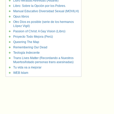
Libro Miradas Atrevidas (Aldarte)
Libro: Sobre la Opción por los Pobres.
Manual Educativo Diversidad Sexual (MOVILH)
Opus libros
Otro Dios es posible (serie de los hermanos
López Vigil)
Passion of Christ: A Gay Vision (Libro)
Proyecto Todo Mejora (Perú)
Queering The Map
Remembering Our Dead
Teología Indecente
Trans Lives Matter (Recordando a Nuestros
Muertos/listado personas trans asesinadas)
Tu vida va a mejorar
WEB Islam