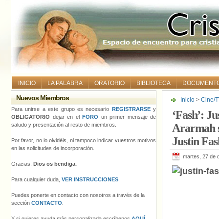
INICIO
LA PALABRA
ORATORIO
BIBLIOTECA
DOCUMENT
Nuevos Miembros
Inicio
>
Cine/T
Ararmah sobre 
Para unirse a este grupo es necesario
REGISTRARSE
y
‘Fash’: J
OBLIGATORIO
dejar en el
FORO
un primer mensaje de
saludo y presentación al resto de miembros.
Ararmah so
Justin Fa
Por favor, no lo olvidéis, ni tampoco indicar vuestros motivos
en las solicitudes de incorporación.
martes, 27 de 
Gracias.
Dios os bendiga.
Para cualquier duda,
VER INSTRUCCIONES
.
Puedes ponerte en contacto con nosotros a través de la
sección
CONTACTO
.
Y si quieres ayuda más personalizada escríbenos
AQUÍ