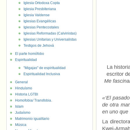
Iglesia Ortodoxa Copta
Iglesia Presbiteriana
Iglesia Valdense
Iglesias Evangélicas
Iglesias Pentecostales
Iglesias Reformadas (Calvinistas)
Iglesias Unitarias y Universalistas
Testigos de Jehová
El parte homófobo
Espiritualidad
La histori
"Migajas" de espiritualidad
escritor 
Espiritualidad Inclusiva
Me fascina
General
Hinduísmo
Historia LGTBI
«‘El pasado 
Homofobia/ Transfobia.
de otra man
Islam
en uno que 
Judaísmo
Matrimonio igualitario
La director
Música
Kwei-Armah