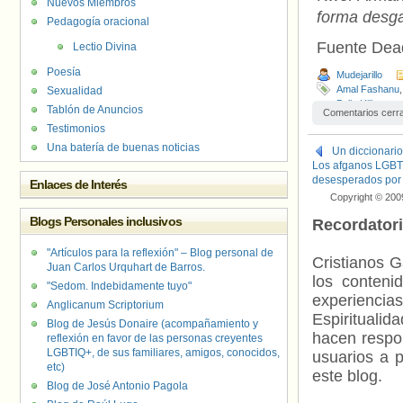
Nuevos Miembros
forma desga
Pedagogía oracional
Fuente Dea
Lectio Divina
Poesía
Mudejarillo
Amal Fashanu
Sexualidad
Polly Hill
Tablón de Anuncios
Comentarios cerr
Testimonios
Una batería de buenas noticias
Un diccionario
Los afganos LGBTQ+
desesperados por
Enlaces de Interés
Copyright © 200
Blogs Personales inclusivos
Recordator
"Artículos para la reflexión" – Blog personal de
Cristianos G
Juan Carlos Urquhart de Barros.
los contenid
"Sedom. Indebidamente tuyo"
experienci
Anglicanum Scriptorium
Espiritualid
Blog de Jesús Donaire (acompañamiento y
hacen respo
reflexión en favor de las personas creyentes
LGBTIQ+, de sus familiares, amigos, conocidos,
usuarios a p
etc)
este blog.
Blog de José Antonio Pagola