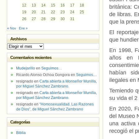
12
13
14
15
16
17
18
británica: 
19
20
21
22
23
24
25
de libras. 
26
27
28
29
30
31
que la prens
« Nov
Ene »
El reportaj
Archivos
que hundiero
Archivos
En 1998, F
años en M
Comentarios recientes
consentimie
Mudejarillo
en
Seguimos…
habían sid
Ricardo Alonso Ochoa Gongora
en
Seguimos…
ilegales en
resignado
en
Carta abierta a Monseñor Munilla,
por Miguel Sánchez Zambrano.
Temiendo qu
resignado
en
Carta abierta a Monseñor Munilla,
su vida el 
por Miguel Sánchez Zambrano.
resignado
en
“Homosexualidad. Las Razones
En 2020, Fa
de Dios”, de Miguel Sánchez Zambrano
del Museo N
Categorías
una activa
recogió el 
Biblia