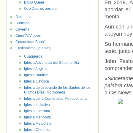
En 2019, A
Biblia Queer
Otro Dios es posible
abordar el 
mental.
Biblioteca
Budismo
Aun con una
Caverna
apoyan hoy 
Cine/TV/Videos
Comunidad Bahá'í
Su hermano 
Cristianismo (Iglesias)
serie, junt
Cuáqueros
John Fasha
Iglesia Adventista del Séptimo Día
comprender 
Iglesia Anglicana
Iglesia Bautista
«Sincerame
Iglesia Católica
palabra cla
Iglesia de Jesucristo de los Santos de los
a GB News 
Últimos Días (Mormones)
Iglesia de la Comunidad Metropolitana
Iglesia Inclusiva
Iglesia Luterana
Iglesia Menonita
Iglesia Metodista
Iglesia Ortodoxa