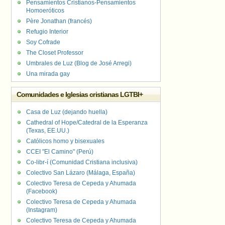
Pensamientos Cristianos-Pensamientos
Homoeróticos
Père Jonathan (francés)
Refugio Interior
Soy Cofrade
The Closet Professor
Umbrales de Luz (Blog de José Arregi)
Una mirada gay
Comunidades e Iglesias cristianas LGTBI+
Casa de Luz (dejando huella)
Cathedral of Hope/Catedral de la Esperanza
(Texas, EE.UU.)
Católicos homo y bisexuales
CCEI "El Camino" (Perú)
Co-libr-í (Comunidad Cristiana inclusiva)
Colectivo San Lázaro (Málaga, España)
Colectivo Teresa de Cepeda y Ahumada
(Facebook)
Colectivo Teresa de Cepeda y Ahumada
(Instagram)
Colectivo Teresa de Cepeda y Ahumada