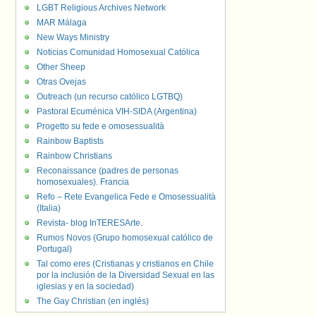
LGBT Religious Archives Network
MAR Málaga
New Ways Ministry
Noticias Comunidad Homosexual Católica
Other Sheep
Otras Ovejas
Outreach (un recurso católico LGTBQ)
Pastoral Ecuménica VIH-SIDA (Argentina)
Progetto su fede e omosessualità
Rainbow Baptists
Rainbow Christians
Reconaissance (padres de personas
homosexuales). Francia
Refo – Rete Evangelica Fede e Omosessualità
(Italia)
Revista- blog InTERESArte.
Rumos Novos (Grupo homosexual católico de
Portugal)
Tal como eres (Cristianas y cristianos en Chile
por la inclusión de la Diversidad Sexual en las
iglesias y en la sociedad)
The Gay Christian (en inglés)