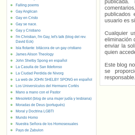
publicada.
Falling poems
comentarios,
Gay Anglican
publicados 
Gay en Cristo
usuario es s
Gay se nace.
Gay y Cristiano
Cualquier us
I'm Christian, I'm Gay, let's talk (blog del rev.
eliminación 
David Eck)
enviar la so
Isla flotante: bitácora de un gay cristiano
quien accede
James Alison Theology
John Shelby Spong en español
Este blog no
La Casulla de San Ildefonso
se proporc
La Ciudad Perdida de Nivorg
responsable
La web de JOHN SHELBY SPONG en español
Los Universículos del Hermano Cortés
Mano a mano con el Pastor
Mesoletot (blog de una mujer judía y lesbiana)
Moradas de Deus (portugués)
Moral y Doctrina LGBTI
Mundo Homo
Nuestra Señora de los Homosexuales
Pays de Zabulon