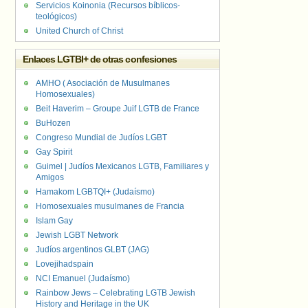
Servicios Koinonia (Recursos bíblicos-
teológicos)
United Church of Christ
Enlaces LGTBI+ de otras confesiones
AMHO ( Asociación de Musulmanes
Homosexuales)
Beit Haverim – Groupe Juif LGTB de France
BuHozen
Congreso Mundial de Judíos LGBT
Gay Spirit
Guimel | Judíos Mexicanos LGTB, Familiares y
Amigos
Hamakom LGBTQI+ (Judaísmo)
Homosexuales musulmanes de Francia
Islam Gay
Jewish LGBT Network
Judíos argentinos GLBT (JAG)
Lovejihadspain
NCI Emanuel (Judaísmo)
Rainbow Jews – Celebrating LGTB Jewish
History and Heritage in the UK