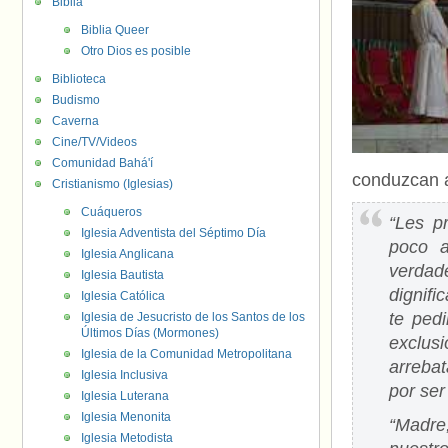
Biblia
Biblia Queer
Otro Dios es posible
Biblioteca
Budismo
Caverna
Cine/TV/Videos
Comunidad Bahá'í
conduzcan a 
Cristianismo (Iglesias)
Cuáqueros
“Les p
Iglesia Adventista del Séptimo Día
poco a
Iglesia Anglicana
verdad
Iglesia Bautista
dignifi
Iglesia Católica
te pedi
Iglesia de Jesucristo de los Santos de los
Últimos Días (Mormones)
exclus
Iglesia de la Comunidad Metropolitana
arrebat
Iglesia Inclusiva
por ser 
Iglesia Luterana
Iglesia Menonita
“Madre
Iglesia Metodista