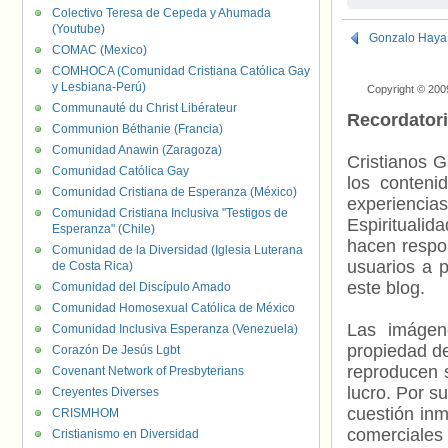
Malta
,
Mariann
Colectivo Teresa de Cepeda y Ahumada
(Youtube)
Gonzalo Haya: 
COMAC (Mexico)
COMHOCA (Comunidad Cristiana Católica Gay
y Lesbiana-Perú)
Copyright © 200
Communauté du Christ Libérateur
Recordator
Communion Béthanie (Francia)
Comunidad Anawin (Zaragoza)
Cristianos G
Comunidad Católica Gay
los contenid
Comunidad Cristiana de Esperanza (México)
experienci
Comunidad Cristiana Inclusiva "Testigos de
Espiritualid
Esperanza" (Chile)
hacen respo
Comunidad de la Diversidad (Iglesia Luterana
usuarios a p
de Costa Rica)
este blog.
Comunidad del Discípulo Amado
Comunidad Homosexual Católica de México
Las imágene
Comunidad Inclusiva Esperanza (Venezuela)
propiedad de
Corazón De Jesús Lgbt
reproducen s
Covenant Network of Presbyterians
lucro. Por s
Creyentes Diverses
cuestión inm
CRISMHOM
comerciales 
Cristianismo en Diversidad