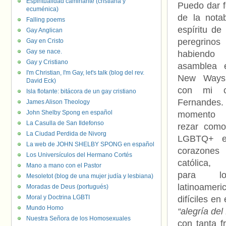
Espiritualidad caminante (cristiana y
Puedo dar 
ecuménica)
de la nota
Falling poems
espíritu d
Gay Anglican
peregrinos 
Gay en Cristo
Gay se nace.
habiendo 
Gay y Cristiano
asamblea 
I'm Christian, I'm Gay, let's talk (blog del rev.
New Ways M
David Eck)
con mi c
Isla flotante: bitácora de un gay cristiano
Fernand
James Alison Theology
John Shelby Spong en español
momento 
La Casulla de San Ildefonso
rezar como 
La Ciudad Perdida de Nivorg
LGBTQ+ e
La web de JOHN SHELBY SPONG en español
corazones 
Los Universículos del Hermano Cortés
católica, 
Mano a mano con el Pastor
para lo
Mesoletot (blog de una mujer judía y lesbiana)
latinoamer
Moradas de Deus (portugués)
Moral y Doctrina LGBTI
difíciles e
Mundo Homo
“alegría del
Nuestra Señora de los Homosexuales
con tanta 