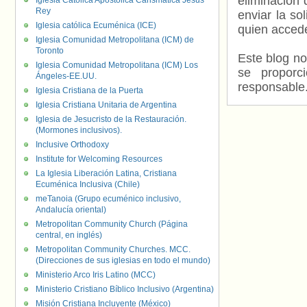
eliminación 
Iglesia Católica Apostólica Carismática Jesús
Rey
enviar la so
Iglesia católica Ecuménica (ICE)
quien accede
Iglesia Comunidad Metropolitana (ICM) de
Toronto
Este blog no
Iglesia Comunidad Metropolitana (ICM) Los
se proporc
Ángeles-EE.UU.
responsable
Iglesia Cristiana de la Puerta
Iglesia Cristiana Unitaria de Argentina
Iglesia de Jesucristo de la Restauración.
(Mormones inclusivos).
Inclusive Orthodoxy
Institute for Welcoming Resources
La Iglesia Liberación Latina, Cristiana
Ecuménica Inclusiva (Chile)
meTanoia (Grupo ecuménico inclusivo,
Andalucía oriental)
Metropolitan Community Church (Página
central, en inglés)
Metropolitan Community Churches. MCC.
(Direcciones de sus iglesias en todo el mundo)
Ministerio Arco Iris Latino (MCC)
Ministerio Cristiano Bíblico Inclusivo (Argentina)
Misión Cristiana Incluyente (México)