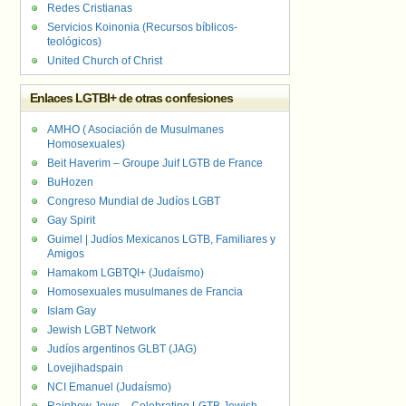
Redes Cristianas
Servicios Koinonia (Recursos bíblicos-
teológicos)
United Church of Christ
Enlaces LGTBI+ de otras confesiones
AMHO ( Asociación de Musulmanes
Homosexuales)
Beit Haverim – Groupe Juif LGTB de France
BuHozen
Congreso Mundial de Judíos LGBT
Gay Spirit
Guimel | Judíos Mexicanos LGTB, Familiares y
Amigos
Hamakom LGBTQI+ (Judaísmo)
Homosexuales musulmanes de Francia
Islam Gay
Jewish LGBT Network
Judíos argentinos GLBT (JAG)
Lovejihadspain
NCI Emanuel (Judaísmo)