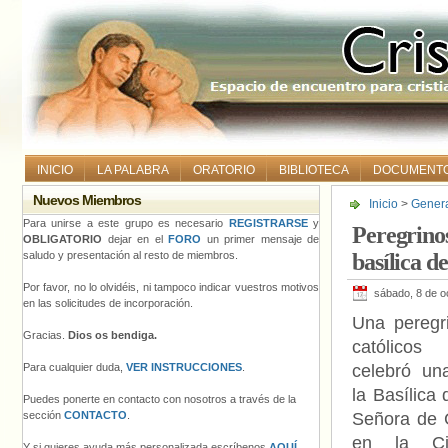
INICIO
LA PALABRA
ORATORIO
BIBLIOTECA
DOCUMENT
Nuevos Miembros
Inicio
>
Gener
misa en la ba
Para unirse a este grupo es necesario
REGISTRARSE
y
Peregrino
OBLIGATORIO
dejar en el
FORO
un primer mensaje de
saludo y presentación al resto de miembros.
basílica 
Por favor, no lo olvidéis, ni tampoco indicar vuestros motivos
sábado, 8 de o
en las solicitudes de incorporación.
Una peregr
Gracias.
Dios os bendiga.
católico
Para cualquier duda,
VER INSTRUCCIONES
.
celebró un
la Basílica
Puedes ponerte en contacto con nosotros a través de la
sección
CONTACTO
.
Señora de 
en la Ci
Y si quieres ayuda más personalizada escríbenos
AQUÍ