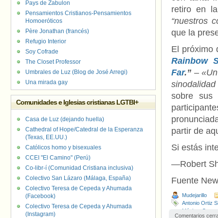
Pays de Zabulon
retiro en l
Pensamientos Cristianos-Pensamientos
“nuestros c
Homoeróticos
Père Jonathan (francés)
que la pres
Refugio Interior
El próximo
Soy Cofrade
Rainbow S
The Closet Professor
Far
.”
–
«Un 
Umbrales de Luz (Blog de José Arregi)
Una mirada gay
sinodalidad
sobre sus 
Comunidades e Iglesias cristianas LGTBI+
participan
pronunciad
Casa de Luz (dejando huella)
Cathedral of Hope/Catedral de la Esperanza
partir de aq
(Texas, EE.UU.)
Si estás int
Católicos homo y bisexuales
CCEI "El Camino" (Perú)
—Robert Shi
Co-libr-í (Comunidad Cristiana inclusiva)
Colectivo San Lázaro (Málaga, España)
Fuente New
Colectivo Teresa de Cepeda y Ahumada
Mudejarillo
(Facebook)
Antonio Ortiz Si
Colectivo Teresa de Cepeda y Ahumada
México
,
Compa
(Instagram)
Comentarios cerr