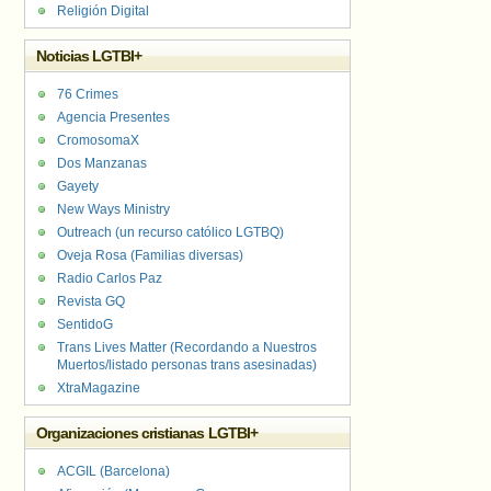
Religión Digital
Noticias LGTBI+
76 Crimes
Agencia Presentes
CromosomaX
Dos Manzanas
Gayety
New Ways Ministry
Outreach (un recurso católico LGTBQ)
Oveja Rosa (Familias diversas)
Radio Carlos Paz
Revista GQ
SentidoG
Trans Lives Matter (Recordando a Nuestros
Muertos/listado personas trans asesinadas)
XtraMagazine
Organizaciones cristianas LGTBI+
ACGIL (Barcelona)