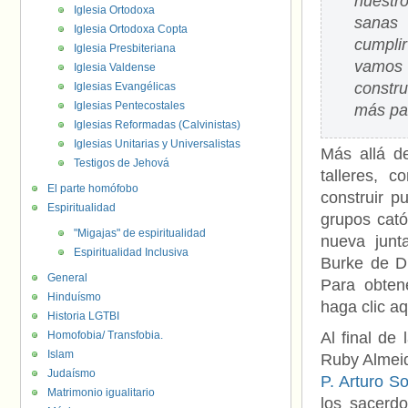
nuestr
Iglesia Ortodoxa
sanas 
Iglesia Ortodoxa Copta
cumplir
Iglesia Presbiteriana
vamos 
Iglesia Valdense
constr
Iglesias Evangélicas
Iglesias Pentecostales
más paz
Iglesias Reformadas (Calvinistas)
Iglesias Unitarias y Universalistas
Más allá d
Testigos de Jehová
talleres, 
El parte homófobo
construir p
Espiritualidad
grupos cató
"Migajas" de espiritualidad
nueva junt
Espiritualidad Inclusiva
Burke de D
General
Para obten
Hinduísmo
haga clic aq
Historia LGTBI
Homofobia/ Transfobia.
Al final de
Islam
Ruby Almei
Judaísmo
P. Arturo S
Matrimonio igualitario
los sacerd