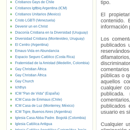
tipo.
Cristianos Gays de Chile
Cristianos lgttbiq Argentina (ICM)
El propieta
Cristianos Unitarios (Mexico)
contenido. 
Cristo LGBTI (Venezuela)
información 
Devenir un en Christ
Diaconía Cristiana en la Diversidad (Uruguay)
Los comenta
Diversidad Cristiana (Montevideo, Uruguay)
publicados 
El Centro (Argentina)
reservándos
Emaus-Vida en Abundancia
difamatorio
Espacio Seguro Católico (Costa Rica)
discriminat
Fraternidad de la Amistad (Medellin, Colombia)
comentarios
Gay Christian África
públicas o 
Gay Christian África
aquellos c
Gay Church
cualquier c
Ichthys
publicada.
ICM "Pan de Vida" (España)
comentarios,
ICM Casa de Emmaus (Chile)
publicados 
ICM Casa de Luz (Monterrey, México)
usuario es s
ICM Tigre, Buenos Aires (Argentina)
Iglesia Casa Abba Padre. Bogotá (Colombia)
Cualquier us
Iglesia Católica Antigua