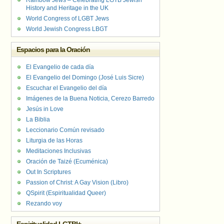
Rainbow Jews – Celebrating LGTB Jewish
History and Heritage in the UK
World Congress of LGBT Jews
World Jewish Congress LBGT
Espacios para la Oración
El Evangelio de cada día
El Evangelio del Domingo (José Luis Sicre)
Escuchar el Evangelio del día
Imágenes de la Buena Noticia, Cerezo Barredo
Jesús in Love
La Biblia
Leccionario Común revisado
Liturgia de las Horas
Meditaciones Inclusivas
Oración de Taizé (Ecuménica)
Out In Scriptures
Passion of Christ: A Gay Vision (Libro)
QSpirit (Espiritualidad Queer)
Rezando voy