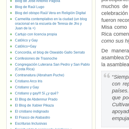
Blog de José Antonio Pagola
muchos de 
Blog de Raúl Lugo
celebración
Blog del obispo Raúl Vera en Religión Digital
Carmelita contemplativo en la ciudad (un blog
fueron recon
oracional en la escuela de Teresa de Jhs y
Misa como
Juan de la +)
Rica comen
Cartujo con licencia propia
como sus hi
Católico y Gay
Católico+Gay
De manera 
Concordia, el blog de Oswaldo Gallo Serrato
asamblea:De
Confesiones de Trasnoche
la asamblea
Congregación Luterana San Pedro y San Pablo
(Costa Rica)
Contranatura (Abraham Puche)
“
Siempr
Cristiano Arco Iris
con re
Cristiano y Gay
países
Cristiano y gay!!! Sí ¿y qué?
que po
El Blog de Abdennur Prado
Cultiv
El Blog de Xabier Pikaza
apoyado
El cristiano indignado
El Frasco de Alabastro
empuja 
Escrituras Inclusivas