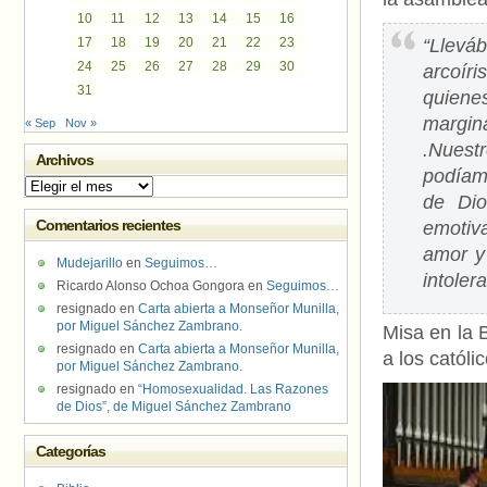
10
11
12
13
14
15
16
17
18
19
20
21
22
23
“Llevá
24
25
26
27
28
29
30
arcoír
31
quiene
margin
« Sep
Nov »
.Nuest
Archivos
podíamo
Archivos
de Dio
Comentarios recientes
emotiv
amor y
Mudejarillo
en
Seguimos…
intoler
Ricardo Alonso Ochoa Gongora
en
Seguimos…
resignado
en
Carta abierta a Monseñor Munilla,
por Miguel Sánchez Zambrano.
Misa en la 
resignado
en
Carta abierta a Monseñor Munilla,
a los católic
por Miguel Sánchez Zambrano.
resignado
en
“Homosexualidad. Las Razones
de Dios”, de Miguel Sánchez Zambrano
Categorías