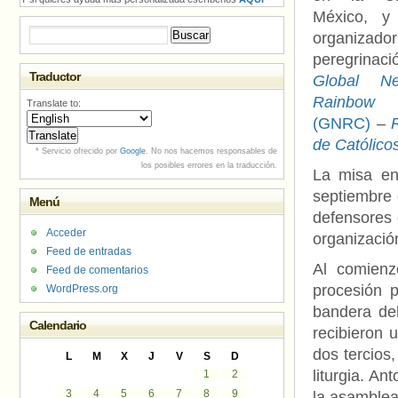
México, y
Buscar:
organizad
peregrina
Traductor
Global Ne
Rainbow 
Translate to:
(GNRC)
–
de Católicos
* Servicio ofrecido por
Google
. No nos hacemos responsables de
los posibles errores en la traducción.
La misa en
septiembre 
Menú
defensores
Acceder
organizació
Feed de entradas
Al comienz
Feed de comentarios
procesión p
WordPress.org
bandera del
Calendario
recibieron 
dos tercios,
L
M
X
J
V
S
D
liturgia. An
1
2
3
4
5
6
7
8
9
la asamblea,