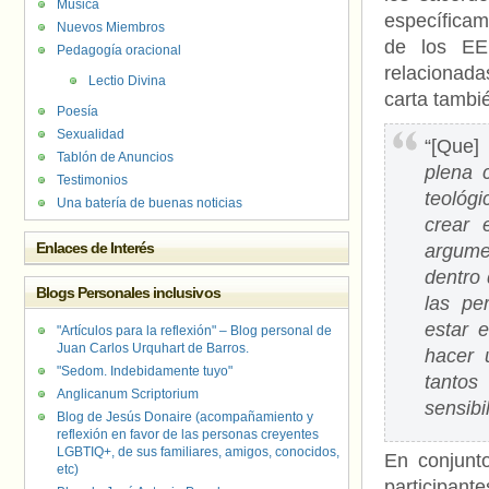
Música
específicam
Nuevos Miembros
de los EE
Pedagogía oracional
relacionada
Lectio Divina
carta tambié
Poesía
Sexualidad
“[Que]
Tablón de Anuncios
plena 
Testimonios
teológ
Una batería de buenas noticias
crear 
Enlaces de Interés
argume
dentro 
Blogs Personales inclusivos
las pe
estar 
"Artículos para la reflexión" – Blog personal de
Juan Carlos Urquhart de Barros.
hacer 
"Sedom. Indebidamente tuyo"
tanto
Anglicanum Scriptorium
sensibi
Blog de Jesús Donaire (acompañamiento y
reflexión en favor de las personas creyentes
LGBTIQ+, de sus familiares, amigos, conocidos,
En conjunt
etc)
participant