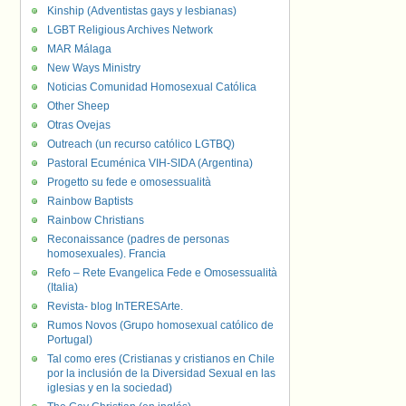
Kinship (Adventistas gays y lesbianas)
LGBT Religious Archives Network
MAR Málaga
New Ways Ministry
Noticias Comunidad Homosexual Católica
Other Sheep
Otras Ovejas
Outreach (un recurso católico LGTBQ)
Pastoral Ecuménica VIH-SIDA (Argentina)
Progetto su fede e omosessualità
Rainbow Baptists
Rainbow Christians
Reconaissance (padres de personas
homosexuales). Francia
Refo – Rete Evangelica Fede e Omosessualità
(Italia)
Revista- blog InTERESArte.
Rumos Novos (Grupo homosexual católico de
Portugal)
Tal como eres (Cristianas y cristianos en Chile
por la inclusión de la Diversidad Sexual en las
iglesias y en la sociedad)