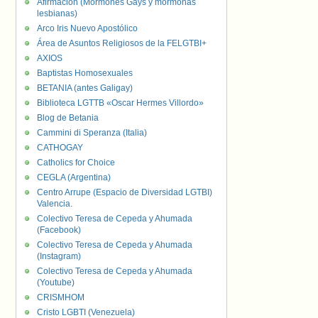
Afirmación (Mormones Gays y mormonas
lesbianas)
Arco Iris Nuevo Apostólico
Área de Asuntos Religiosos de la FELGTBI+
AXIOS
Baptistas Homosexuales
BETANIA (antes Galigay)
Biblioteca LGTTB «Oscar Hermes Villordo»
Blog de Betania
Cammini di Speranza (Italia)
CATHOGAY
Catholics for Choice
CEGLA (Argentina)
Centro Arrupe (Espacio de Diversidad LGTBI)
Valencia.
Colectivo Teresa de Cepeda y Ahumada
(Facebook)
Colectivo Teresa de Cepeda y Ahumada
(Instagram)
Colectivo Teresa de Cepeda y Ahumada
(Youtube)
CRISMHOM
Cristo LGBTI (Venezuela)