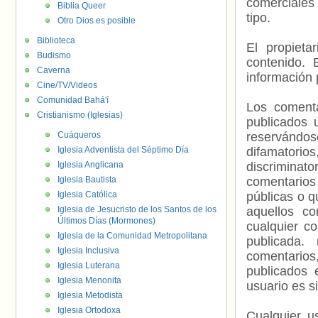
comerciales 
Biblia Queer
tipo.
Otro Dios es posible
Biblioteca
El propieta
Budismo
contenido. 
Caverna
información 
Cine/TV/Videos
Comunidad Bahá'í
Los comenta
Cristianismo (Iglesias)
publicados 
Cuáqueros
reservándos
Iglesia Adventista del Séptimo Día
difamatorio
Iglesia Anglicana
discriminat
Iglesia Bautista
comentarios
Iglesia Católica
públicas o 
Iglesia de Jesucristo de los Santos de los
aquellos c
Últimos Días (Mormones)
cualquier c
Iglesia de la Comunidad Metropolitana
publicada.
Iglesia Inclusiva
comentarios,
Iglesia Luterana
publicados 
Iglesia Menonita
usuario es s
Iglesia Metodista
Iglesia Ortodoxa
Cualquier us