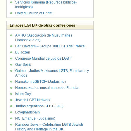
Servicios Koinonia (Recursos bíblicos-
teológicos)
United Church of Christ
Enlaces LGTBI+ de otras confesiones
AMHO ( Asociación de Musulmanes
Homosexuales)
Beit Haverim – Groupe Juif LGTB de France
BuHozen
Congreso Mundial de Judíos LGBT
Gay Spirit
Guimel | Judíos Mexicanos LGTB, Familiares y
Amigos
Hamakom LGBTQI+ (Judaísmo)
Homosexuales musulmanes de Francia
Islam Gay
Jewish LGBT Network
Judíos argentinos GLBT (JAG)
Lovejihadspain
NCI Emanuel (Judaísmo)
Rainbow Jews – Celebrating LGTB Jewish
History and Heritage in the UK