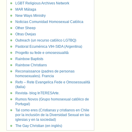
LGBT Religious Archives Network
MAR Málaga
New Ways Ministry
Noticias Comunidad Homosexual Católica
Other Sheep
Otras Ovejas
Outreach (un recurso católico LGTBQ)
Pastoral Ecuménica VIH-SIDA (Argentina)
Progetto su fede e omosessualità
Rainbow Baptists
Rainbow Christians
Reconaissance (padres de personas
homosexuales). Francia
Refo – Rete Evangelica Fede e Omosessualità
(Italia)
Revista- blog InTERESArte.
Rumos Novos (Grupo homosexual católico de
Portugal)
Tal como eres (Cristianas y cristianos en Chile
por la inclusión de la Diversidad Sexual en las
iglesias y en la sociedad)
The Gay Christian (en inglés)