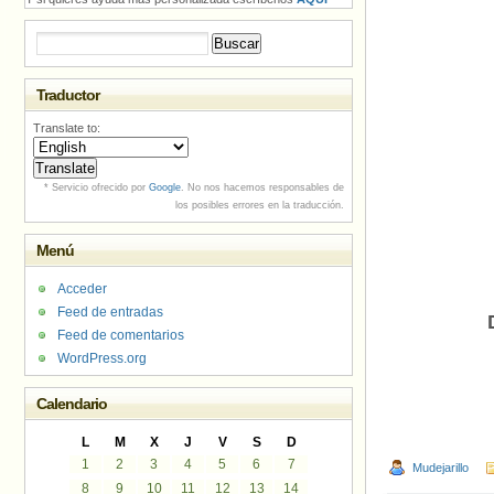
Buscar:
Traductor
Translate to:
* Servicio ofrecido por
Google
. No nos hacemos responsables de
los posibles errores en la traducción.
Menú
Acceder
Feed de entradas
Feed de comentarios
WordPress.org
Calendario
L
M
X
J
V
S
D
1
2
3
4
5
6
7
Mudejarillo
8
9
10
11
12
13
14