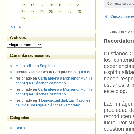
Comentarios cerr
15
16
17
18
19
20
21
22
23
24
25
26
27
28
Cinco crímenes
29
30
« Oct
Dic »
Copyright © 200
Archivos
Recordator
Archivos
Cristianos G
Comentarios recientes
los contenid
experienci
Mudejarillo
en
Seguimos…
Espiritualid
Ricardo Alonso Ochoa Gongora
en
Seguimos…
hacen respo
resignado
en
Carta abierta a Monseñor Munilla,
por Miguel Sánchez Zambrano.
usuarios a p
resignado
en
Carta abierta a Monseñor Munilla,
este blog.
por Miguel Sánchez Zambrano.
resignado
en
“Homosexualidad. Las Razones
Las imágene
de Dios”, de Miguel Sánchez Zambrano
propiedad de
reproducen s
Categorías
lucro. Por s
Biblia
cuestión inm