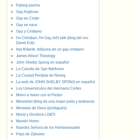
Falling poems
Gay Anglican
Gay en Cristo
Gay se nace.
Gay y Cristiano
I'm Christian, I'm Gay, let's talk (blog del rev.
David Eck)
Isla flotante: bitácora de un gay cristiano
James Alison Theology
John Shelby Spong en español
La Casulla de San Ildefonso
La Ciudad Perdida de Nivorg
La web de JOHN SHELBY SPONG en español
Los Universículos del Hermano Cortés
Mano a mano con el Pastor
Mesoletot (blog de una mujer judía y lesbiana)
Moradas de Deus (portugués)
Moral y Doctrina LGBTI
Mundo Homo
Nuestra Señora de los Homosexuales
Pays de Zabulon