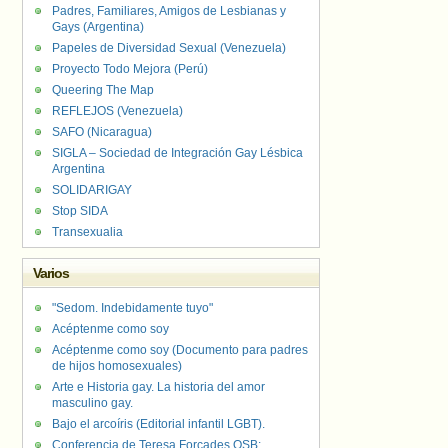
Padres, Familiares, Amigos de Lesbianas y
Gays (Argentina)
Papeles de Diversidad Sexual (Venezuela)
Proyecto Todo Mejora (Perú)
Queering The Map
REFLEJOS (Venezuela)
SAFO (Nicaragua)
SIGLA – Sociedad de Integración Gay Lésbica
Argentina
SOLIDARIGAY
Stop SIDA
Transexualia
Varios
"Sedom. Indebidamente tuyo"
Acéptenme como soy
Acéptenme como soy (Documento para padres
de hijos homosexuales)
Arte e Historia gay. La historia del amor
masculino gay.
Bajo el arcoíris (Editorial infantil LGBT).
Conferencia de Teresa Forcades OSB: