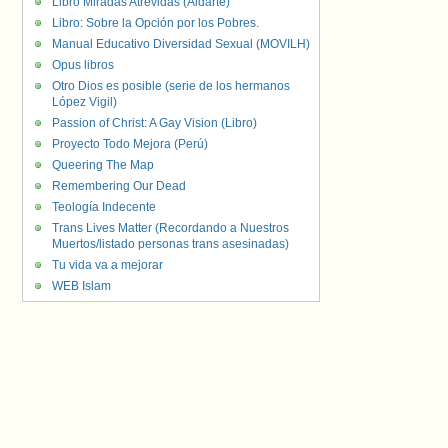
Libro Miradas Atrevidas (Aldarte)
Libro: Sobre la Opción por los Pobres.
Manual Educativo Diversidad Sexual (MOVILH)
Opus libros
Otro Dios es posible (serie de los hermanos
López Vigil)
Passion of Christ: A Gay Vision (Libro)
Proyecto Todo Mejora (Perú)
Queering The Map
Remembering Our Dead
Teología Indecente
Trans Lives Matter (Recordando a Nuestros
Muertos/listado personas trans asesinadas)
Tu vida va a mejorar
WEB Islam