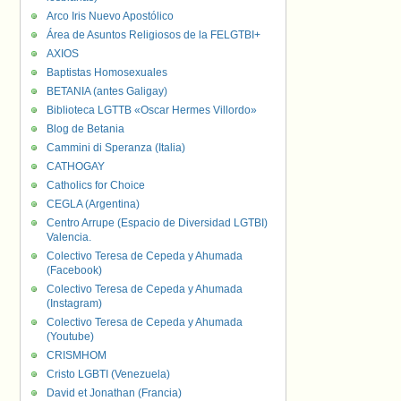
Arco Iris Nuevo Apostólico
Área de Asuntos Religiosos de la FELGTBI+
AXIOS
Baptistas Homosexuales
BETANIA (antes Galigay)
Biblioteca LGTTB «Oscar Hermes Villordo»
Blog de Betania
Cammini di Speranza (Italia)
CATHOGAY
Catholics for Choice
CEGLA (Argentina)
Centro Arrupe (Espacio de Diversidad LGTBI)
Valencia.
Colectivo Teresa de Cepeda y Ahumada
(Facebook)
Colectivo Teresa de Cepeda y Ahumada
(Instagram)
Colectivo Teresa de Cepeda y Ahumada
(Youtube)
CRISMHOM
Cristo LGBTI (Venezuela)
David et Jonathan (Francia)