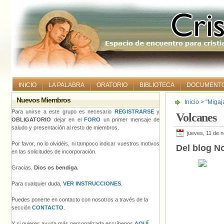
INICIO
LA PALABRA
ORATORIO
BIBLIOTECA
DOCUMENT
Nuevos Miembros
Inicio
>
"Migaj
Para unirse a este grupo es necesario
REGISTRARSE
y
Volcanes
OBLIGATORIO
dejar en el
FORO
un primer mensaje de
saludo y presentación al resto de miembros.
jueves, 11 de 
Por favor, no lo olvidéis, ni tampoco indicar vuestros motivos
Del blog No
en las solicitudes de incorporación.
Gracias.
Dios os bendiga.
Para cualquier duda,
VER INSTRUCCIONES
.
Puedes ponerte en contacto con nosotros a través de la
sección
CONTACTO
.
Y si quieres ayuda más personalizada escríbenos
AQUÍ