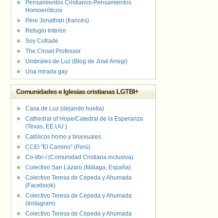
Pensamientos Cristianos-Pensamientos
Homoeróticos
Père Jonathan (francés)
Refugio Interior
Soy Cofrade
The Closet Professor
Umbrales de Luz (Blog de José Arregi)
Una mirada gay
Comunidades e Iglesias cristianas LGTBI+
Casa de Luz (dejando huella)
Cathedral of Hope/Catedral de la Esperanza
(Texas, EE.UU.)
Católicos homo y bisexuales
CCEI "El Camino" (Perú)
Co-libr-í (Comunidad Cristiana inclusiva)
Colectivo San Lázaro (Málaga, España)
Colectivo Teresa de Cepeda y Ahumada
(Facebook)
Colectivo Teresa de Cepeda y Ahumada
(Instagram)
Colectivo Teresa de Cepeda y Ahumada