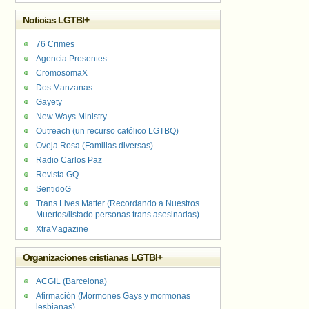
Noticias LGTBI+
76 Crimes
Agencia Presentes
CromosomaX
Dos Manzanas
Gayety
New Ways Ministry
Outreach (un recurso católico LGTBQ)
Oveja Rosa (Familias diversas)
Radio Carlos Paz
Revista GQ
SentidoG
Trans Lives Matter (Recordando a Nuestros
Muertos/listado personas trans asesinadas)
XtraMagazine
Organizaciones cristianas LGTBI+
ACGIL (Barcelona)
Afirmación (Mormones Gays y mormonas
lesbianas)