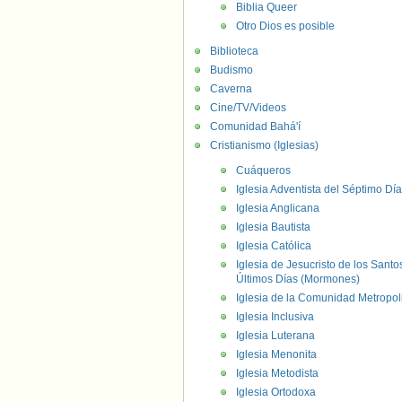
Biblia Queer
Otro Dios es posible
Biblioteca
Budismo
Caverna
Cine/TV/Videos
Comunidad Bahá'í
Cristianismo (Iglesias)
Cuáqueros
Iglesia Adventista del Séptimo Día
Iglesia Anglicana
Iglesia Bautista
Iglesia Católica
Iglesia de Jesucristo de los Santo
Últimos Días (Mormones)
Iglesia de la Comunidad Metropol
Iglesia Inclusiva
Iglesia Luterana
Iglesia Menonita
Iglesia Metodista
Iglesia Ortodoxa