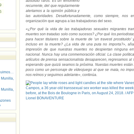
absoluto raros. Es un fenómeno
9
recurrente, del que regularmente
alertamos a la opinión pública y
6
las autoridades. Desafortunadamente, como siempre, nos e
organización que agrupa a las trabajadoras del sexo.
«¿Por qué la vida de las trabajadoras sexuales migrantes tra
muertes son tratadas solo como sucesos? ¿Por qué los periodista
para hacer titulares sobre la muerte de ‘un travesti prostituid
incluso en la muerte? ¿La vida de una puta no importa?»,
aña
impresión de que nuestras muertes no despiertan ninguna em
nacional. Nunca hay una conmemoración oficial. La clase polític
artículos de prensa sensacionalista desaparecen, regresamos al s
esperando que quizá seamos la próxima. Nuestas muertes están
poco como un personaje de vídeojuego al que se mata, no impo
guimos…
nos reímos y seguimos adelante»
, continúa.
 Munilla,
 Munilla,
azones
o