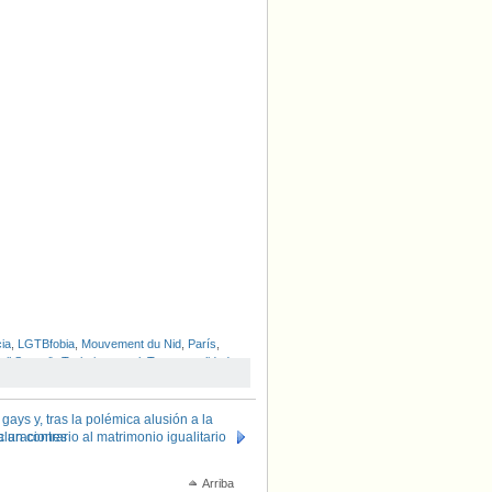
ia
,
LGTBfobia
,
Mouvement du Nid
,
París
,
il Sexuel)
,
Trabajo sexual
,
Transexualidad
,
ays y, tras la polémica alusión a la
eclaraciones
 un contrario al matrimonio igualitario
Arriba