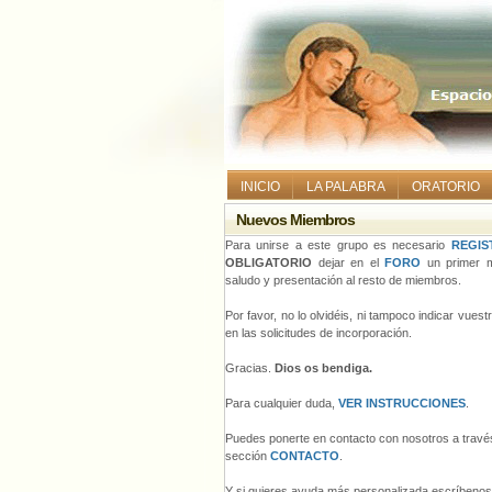
INICIO
LA PALABRA
ORATORIO
Nuevos Miembros
Para unirse a este grupo es necesario
REGIS
OBLIGATORIO
dejar en el
FORO
un primer m
saludo y presentación al resto de miembros.
Por favor, no lo olvidéis, ni tampoco indicar vues
en las solicitudes de incorporación.
Gracias.
Dios os bendiga.
Para cualquier duda,
VER INSTRUCCIONES
.
Puedes ponerte en contacto con nosotros a través
sección
CONTACTO
.
Y si quieres ayuda más personalizada escríbeno