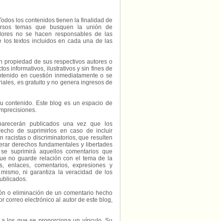
Todos los contenidos tienen la finalidad de
diversos temas que busquen la unión de
radores no se hacen responsables de las
e los textos incluidos en cada una de las
on propiedad de sus respectivos autores o
s informativos, ilustrativos y sin fines de
contenido en cuestión inmediatamente o se
riales, es gratuito y no genera ingresos de
e su contenido. Este blog es un espacio de
imprecisiones.
parecerán publicados una vez que los
echo de suprimirlos en caso de incluir
 racistas o discriminatorios, que resulten
erar derechos fundamentales y libertades
 se suprimirá aquellos comentarios que
ue no guarde relación con el tema de la
, enlaces, comentarios, expresiones y
 mismo, ni garantiza la veracidad de los
ublicados.
ción o eliminación de un comentario hecho
or correo electrónico al autor de este blog,
s a los que se proporciona un vínculo. Su