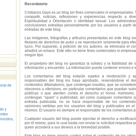
Recordatorio
Cristianos Gays es un blog sin fines comerciales ni empresariales. 
compartir, noticias, reflexiones y experiencias respecto a 
Espiritualidad y Orientación o identidad sexual. Los administ
conclusiones extraídas personalmente por los usuarios a partir d
entradas de este blog.
Las imágenes, fotografías y artículos presentadas en este blog s
titulares de derechos de autor y se reproducen solamente para efecto
lucro. Por supuesto, a petición de los autores, se eliminará el 
añadirá un enlace. Este sitio no tiene fines comerciales ni empresa
ningún tipo.
El propietario del blog no garantiza la solidez y la fiabilidad d
información y encuentro. La información puede contener errores e 
Los comentarios del blog estarán sujetos a moderación y a
responsables del blog los haya aprobado, reservándose el der
contenidos difamatorios, que contengan insultos, que se consideren
sonal de
obscenos u ofensivos, en particular comentarios que puedan vuln
públicas o que atenten contra el derecho al honor. Asimismo,
contengan “spam” o publicidad, así como cualquier comentario q
entrada publicada. no se hace responsable de los contenidos
opiniones vertidas por los usuarios del blog y publicados en el
to y
mismos. El usuario es siempre el responsable de los comentarios p
entes
Cualquier usuario del blog puede ejercitar el derecho a rectifica
nocidos,
por él mismo, para lo cual basta con enviar la solicitud respectiva p
quien accederá a sus deseos a la brevedad posible.
Este blog no tiene ningún control sobre el contenido de los sitio