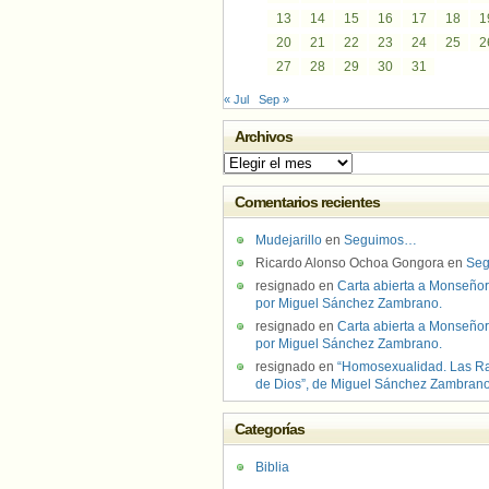
13
14
15
16
17
18
1
20
21
22
23
24
25
2
27
28
29
30
31
« Jul
Sep »
Archivos
Archivos
Comentarios recientes
Mudejarillo
en
Seguimos…
Ricardo Alonso Ochoa Gongora
en
Se
resignado
en
Carta abierta a Monseñor
por Miguel Sánchez Zambrano.
resignado
en
Carta abierta a Monseñor
por Miguel Sánchez Zambrano.
resignado
en
“Homosexualidad. Las R
de Dios”, de Miguel Sánchez Zambran
Categorías
Biblia