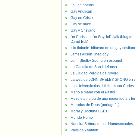
Falling poems
Gay Anglican
Gay en Cristo
Gay se nace.
Gay y Cristiano
I'm Christian, I'm Gay, let's talk (blog del
David Eck)
Isla flotante: bitácora de un gay cristian
James Alison Theology
John Shelby Spong en español
La Casulla de San Ildefonso
La Ciudad Perdida de Nivorg
La web de JOHN SHELBY SPONG en e
Los Universículos del Hermano Cortés
Mano a mano con el Pastor
Mesoletot (blog de una mujer judía y le
Moradas de Deus (portugués)
Moral y Doctrina LGBTI
Mundo Homo
Nuestra Señora de los Homosexuales
Pays de Zabulon