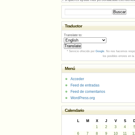
Buscar:
Traductor
Translate to:
* Servicio ofrecido por
Google
. No nos hacemos respo
los posibles errores en la
Menú
Acceder
Feed de entradas
Feed de comentarios
WordPress.org
Calendario
L
M
X
J
V
S
1
2
3
4
6
7
8
9
10
11
1