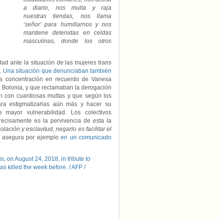
a diario, nos multa y raja
nuestras tiendas, nos llama
‘señor’ para humillarnos y nos
mantiene detenidas en celdas
masculinas, donde los otros
d ante la situación de las mujeres trans
a.
Una situación que denunciaban también
la concentración en recuerdo de Vanesa
 Bolonia, y que reclamaban la derogación
ión con cuantiosas multas y que según los
ara estigmatizarlas aún más y hacer su
e mayor vulnerabilidad. Los colectivos
precisamente es la pervivencia de esta la
olación y esclavitud, negarlo es facilitar el
, asegura por ejemplo
en un comunicado