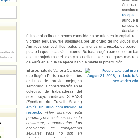
América
asesinat
recopila
aunque i
países, 
desolador
último episodio que hemos conocido ha ocurrido en la capital f
y origen peruano, fue asesinada por un grupo de individuos que 
Armados con cuchillos, palos y al menos una pistola, golpearon
pecho la que le causó la muerte. Se trata, según parece, de un b
nsables de
a las trabajadoras del sexo y a sus clientes en los lugares más r
 traducción.
de París en el que se ejerce habitualmente la prostitución.
El asesinato de Vanesa Campos,
que llegó a París hace dos años
en busca de una vida mejor, ha
sembrado la consternación en el
colectivo de trabajadoras del
sexo, cuyo sindicato STRASS
(Syndicat du Travail Sexuel)
emitía un duro comunicado al
respecto
.
«Hoy lloramos esta
pérdida y nos sentimos, como de
costumbre, abandonadas. Los
D
asesinatos de trabajadoras
5
sexuales trans no son en
2