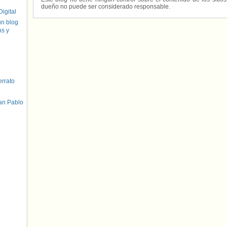
dueño no puede ser considerado responsable.
igital
un blog
hs y
errato
an Pablo