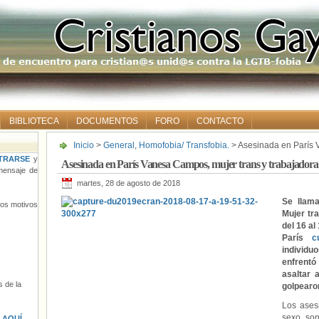
BIBLIOTECA
DOCUMENTOS
FORO
CONTACTO
Inicio
>
General
,
Homofobia/ Transfobia.
> Asesinada en París 
sexual originaria de Perú
TRARSE
y
Asesinada en París Vanesa Campos, mujer trans y trabajadora 
ensaje de
martes, 28 de agosto de 2018
Se llam
tros motivos
Mujer tra
del 16 al
París
c
individu
enfrent
asaltar 
 de la
golpearon
Los ases
sexo son
s
AQUÍ