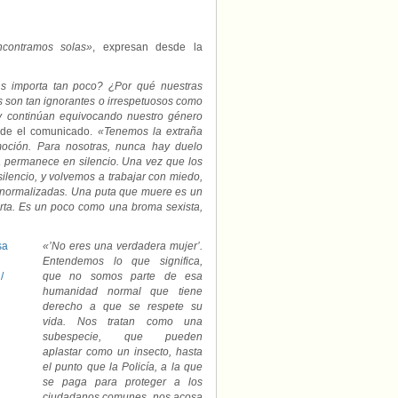
ncontramos solas»
, expresan desde la
ns importa tan poco? ¿Por qué nuestras
s son tan ignorantes o irrespetuosos como
o’ y continúan equivocando nuestro género
de el comunicado.
«Tenemos la extraña
oción. Para nosotras, nunca hay duelo
a permanece en silencio. Una vez que los
ilencio, y volvemos a trabajar con miedo,
 normalizadas. Una puta que muere es un
rta. Es un poco como una broma sexista,
«’No eres una verdadera mujer’.
Entendemos lo que significa,
que no somos parte de esa
humanidad normal que tiene
derecho a que se respete su
vida. Nos tratan como una
subespecie, que pueden
aplastar como un insecto, hasta
el punto que la Policía, a la que
se paga para proteger a los
ciudadanos comunes, nos acosa