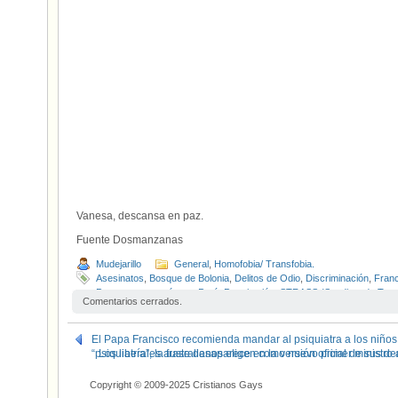
Vanesa, descansa en paz.
Fuente Dosmanzanas
Mudejarillo
General
,
Homofobia/ Transfobia.
Asesinatos
,
Bosque de Bolonia
,
Delitos de Odio
,
Discriminación
,
Franc
Personas transgénero
,
Perú
,
Prostitución
,
STRASS (Syndicat du Trava
Comentarios cerrados.
Transfobia
,
Transgender Europe
,
Vanesa Campos
El Papa Francisco recomienda mandar al psiquiatra a los niños g
“psiquiatría”, la frase desaparece en la versión oficial de sus d
Los liberales australianos eligen como nuevo primer ministro a
Copyright © 2009-2025 Cristianos Gays