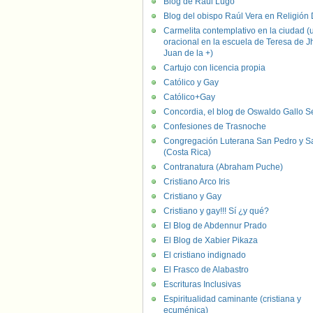
Blog de Raúl Lugo
Blog del obispo Raúl Vera en Religión D
Carmelita contemplativo en la ciudad (
oracional en la escuela de Teresa de J
Juan de la +)
Cartujo con licencia propia
Católico y Gay
Católico+Gay
Concordia, el blog de Oswaldo Gallo S
Confesiones de Trasnoche
Congregación Luterana San Pedro y S
(Costa Rica)
Contranatura (Abraham Puche)
Cristiano Arco Iris
Cristiano y Gay
Cristiano y gay!!! Sí ¿y qué?
El Blog de Abdennur Prado
El Blog de Xabier Pikaza
El cristiano indignado
El Frasco de Alabastro
Escrituras Inclusivas
Espiritualidad caminante (cristiana y
ecuménica)