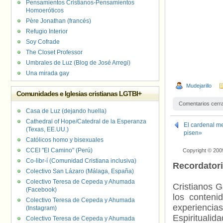
Pensamientos Cristianos-Pensamientos
Homoeróticos
Père Jonathan (francés)
Refugio Interior
Soy Cofrade
The Closet Professor
Umbrales de Luz (Blog de José Arregi)
Una mirada gay
Mudejarillo
Comunidades e Iglesias cristianas LGTBI+
Comentarios cerr
Casa de Luz (dejando huella)
Cathedral of Hope/Catedral de la Esperanza
El cardenal me
(Texas, EE.UU.)
pisen»
Católicos homo y bisexuales
CCEI "El Camino" (Perú)
Copyright © 200
Co-libr-í (Comunidad Cristiana inclusiva)
Recordator
Colectivo San Lázaro (Málaga, España)
Colectivo Teresa de Cepeda y Ahumada
Cristianos G
(Facebook)
los contenid
Colectivo Teresa de Cepeda y Ahumada
experienci
(Instagram)
Espiritualid
Colectivo Teresa de Cepeda y Ahumada