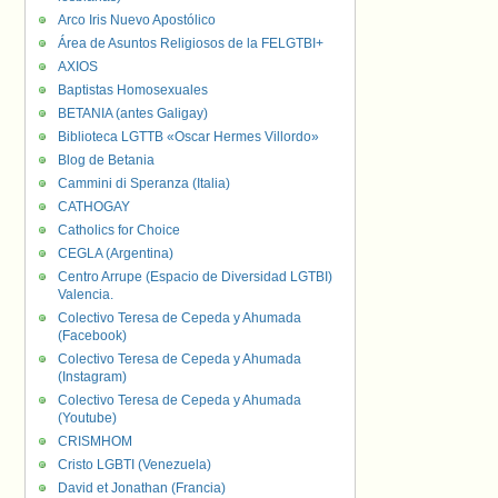
Arco Iris Nuevo Apostólico
Área de Asuntos Religiosos de la FELGTBI+
AXIOS
Baptistas Homosexuales
BETANIA (antes Galigay)
Biblioteca LGTTB «Oscar Hermes Villordo»
Blog de Betania
Cammini di Speranza (Italia)
CATHOGAY
Catholics for Choice
CEGLA (Argentina)
Centro Arrupe (Espacio de Diversidad LGTBI)
Valencia.
Colectivo Teresa de Cepeda y Ahumada
(Facebook)
Colectivo Teresa de Cepeda y Ahumada
(Instagram)
Colectivo Teresa de Cepeda y Ahumada
(Youtube)
CRISMHOM
Cristo LGBTI (Venezuela)
David et Jonathan (Francia)