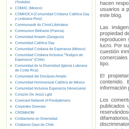
(Youtube)
hacen respo
COMAC (Mexico)
usuarios a p
COMHOCA (Comunidad Cristiana Católica Gay
este blog.
y Lesbiana-Perú)
Communauté du Christ Libérateur
Las imágene
Communion Béthanie (Francia)
propiedad de
Comunidad Anawin (Zaragoza)
reproducen s
Comunidad Católica Gay
lucro. Por s
Comunidad Cristiana de Esperanza (México)
cuestión inm
Comunidad Cristiana Inclusiva "Testigos de
comerciales 
Esperanza" (Chile)
tipo.
Comunidad de la Diversidad (Iglesia Luterana
de Costa Rica)
El propieta
Comunidad del Discípulo Amado
contenido. 
Comunidad Homosexual Católica de México
información 
Comunidad Inclusiva Esperanza (Venezuela)
Corazón De Jesús Lgbt
Los comenta
Covenant Network of Presbyterians
publicados 
Creyentes Diverses
reservándos
CRISMHOM
difamatorio
Cristianismo en Diversidad
discriminat
Cristianos Gays de Chile