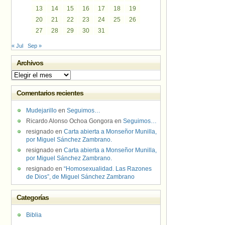
13
14
15
16
17
18
19
20
21
22
23
24
25
26
27
28
29
30
31
« Jul
Sep »
Archivos
Archivos
Comentarios recientes
Mudejarillo
en
Seguimos…
Ricardo Alonso Ochoa Gongora
en
Seguimos…
resignado
en
Carta abierta a Monseñor Munilla,
por Miguel Sánchez Zambrano.
resignado
en
Carta abierta a Monseñor Munilla,
por Miguel Sánchez Zambrano.
resignado
en
“Homosexualidad. Las Razones
de Dios”, de Miguel Sánchez Zambrano
Categorías
Biblia