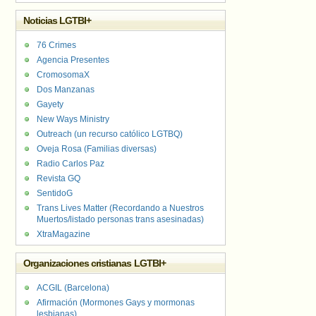
Noticias LGTBI+
76 Crimes
Agencia Presentes
CromosomaX
Dos Manzanas
Gayety
New Ways Ministry
Outreach (un recurso católico LGTBQ)
Oveja Rosa (Familias diversas)
Radio Carlos Paz
Revista GQ
SentidoG
Trans Lives Matter (Recordando a Nuestros
Muertos/listado personas trans asesinadas)
XtraMagazine
Organizaciones cristianas LGTBI+
ACGIL (Barcelona)
Afirmación (Mormones Gays y mormonas
lesbianas)