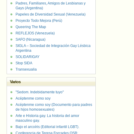
Padres, Familiares, Amigos de Lesbianas y
Gays (Argentina)
Papeles de Diversidad Sexual (Venezuela)
Proyecto Todo Mejora (Perú)
Queering The Map
REFLEJOS (Venezuela)
SAFO (Nicaragua)
SIGLA – Sociedad de Integración Gay Lésbica
Argentina
SOLIDARIGAY
Stop SIDA
Transexualia
Varios
"Sedom. Indebidamente tuyo"
Acéptenme como soy
Acéptenme como soy (Documento para padres
de hijos homosexuales)
Arte e Historia gay. La historia del amor
masculino gay.
Bajo el arcoíris (Editorial infantil LGBT).
Conferencia de Teresa Forcades OSB: