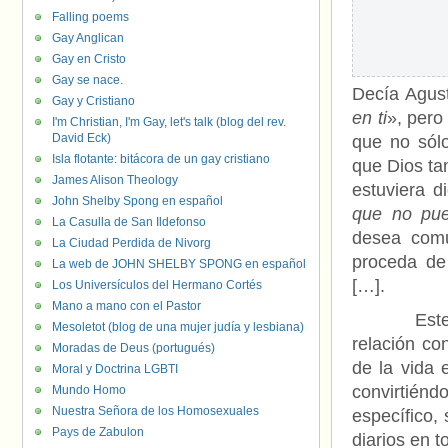
Falling poems
Gay Anglican
Gay en Cristo
Gay se nace.
Decía Agus
Gay y Cristiano
en ti
», pero
I'm Christian, I'm Gay, let's talk (blog del rev.
David Eck)
que no sól
Isla flotante: bitácora de un gay cristiano
que Dios ta
James Alison Theology
estuviera 
John Shelby Spong en español
que no pue
La Casulla de San Ildefonso
desea comu
La Ciudad Perdida de Nivorg
proceda de
La web de JOHN SHELBY SPONG en español
[…].
Los Universículos del Hermano Cortés
Mano a mano con el Pastor
Este inte
Mesoletot (blog de una mujer judía y lesbiana)
relación co
Moradas de Deus (portugués)
de la vida 
Moral y Doctrina LGBTI
convirtién
Mundo Homo
Nuestra Señora de los Homosexuales
específico, 
Pays de Zabulon
diarios en t