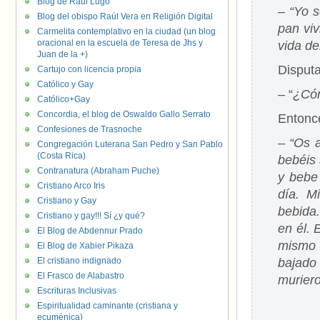
Blog de Raúl Lugo
–
“Yo s
Blog del obispo Raúl Vera en Religión Digital
pan viv
Carmelita contemplativo en la ciudad (un blog
oracional en la escuela de Teresa de Jhs y
vida d
Juan de la +)
Disputa
Cartujo con licencia propia
Católico y Gay
– “
¿Cóm
Católico+Gay
Concordia, el blog de Oswaldo Gallo Serrato
Entonce
Confesiones de Trasnoche
–
“Os a
Congregación Luterana San Pedro y San Pablo
(Costa Rica)
bebéis 
Contranatura (Abraham Puche)
y bebe 
Cristiano Arco Iris
día. M
Cristiano y Gay
bebida
Cristiano y gay!!! Sí ¿y qué?
en él. 
El Blog de Abdennur Prado
mismo 
El Blog de Xabier Pikaza
El cristiano indignado
bajado 
El Frasco de Alabastro
muriero
Escrituras Inclusivas
Espiritualidad caminante (cristiana y
ecuménica)