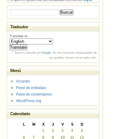
Buscar:
Traductor
Translate to:
* Servicio ofrecido por
Google
. No nos hacemos responsables de
los posibles errores en la traducción.
Menú
Acceder
Feed de entradas
Feed de comentarios
WordPress.org
Calendario
L
M
X
J
V
S
D
1
2
3
4
5
6
7
8
9
10
11
12