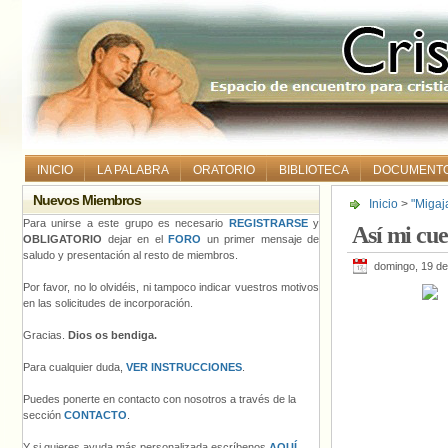
INICIO
LA PALABRA
ORATORIO
BIBLIOTECA
DOCUMENT
Nuevos Miembros
Inicio
>
"Migaj
Para unirse a este grupo es necesario
REGISTRARSE
y
Así mi cu
OBLIGATORIO
dejar en el
FORO
un primer mensaje de
saludo y presentación al resto de miembros.
domingo, 19 de
Por favor, no lo olvidéis, ni tampoco indicar vuestros motivos
en las solicitudes de incorporación.
Gracias.
Dios os bendiga.
Para cualquier duda,
VER INSTRUCCIONES
.
Puedes ponerte en contacto con nosotros a través de la
sección
CONTACTO
.
Y si quieres ayuda más personalizada escríbenos
AQUÍ