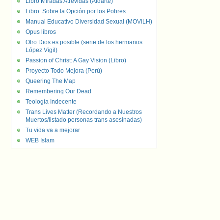
Libro Miradas Atrevidas (Aldarte)
Libro: Sobre la Opción por los Pobres.
Manual Educativo Diversidad Sexual (MOVILH)
Opus libros
Otro Dios es posible (serie de los hermanos
López Vigil)
Passion of Christ: A Gay Vision (Libro)
Proyecto Todo Mejora (Perú)
Queering The Map
Remembering Our Dead
Teología Indecente
Trans Lives Matter (Recordando a Nuestros
Muertos/listado personas trans asesinadas)
Tu vida va a mejorar
WEB Islam