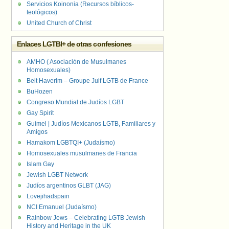
Servicios Koinonia (Recursos bíblicos-
teológicos)
United Church of Christ
Enlaces LGTBI+ de otras confesiones
AMHO ( Asociación de Musulmanes
Homosexuales)
Beit Haverim – Groupe Juif LGTB de France
BuHozen
Congreso Mundial de Judíos LGBT
Gay Spirit
Guimel | Judíos Mexicanos LGTB, Familiares y
Amigos
Hamakom LGBTQI+ (Judaísmo)
Homosexuales musulmanes de Francia
Islam Gay
Jewish LGBT Network
Judíos argentinos GLBT (JAG)
Lovejihadspain
NCI Emanuel (Judaísmo)
Rainbow Jews – Celebrating LGTB Jewish
History and Heritage in the UK