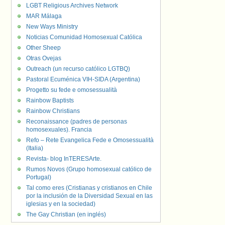
LGBT Religious Archives Network
MAR Málaga
New Ways Ministry
Noticias Comunidad Homosexual Católica
Other Sheep
Otras Ovejas
Outreach (un recurso católico LGTBQ)
Pastoral Ecuménica VIH-SIDA (Argentina)
Progetto su fede e omosessualità
Rainbow Baptists
Rainbow Christians
Reconaissance (padres de personas
homosexuales). Francia
Refo – Rete Evangelica Fede e Omosessualità
(Italia)
Revista- blog InTERESArte.
Rumos Novos (Grupo homosexual católico de
Portugal)
Tal como eres (Cristianas y cristianos en Chile
por la inclusión de la Diversidad Sexual en las
iglesias y en la sociedad)
The Gay Christian (en inglés)