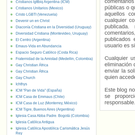
comentarios
Cristianos lgttbiq Argentina (ICM)
públicas o 
Cristianos Unitarios (Mexico)
aquellos c
Cristo LGBTI (Venezuela)
cualquier c
Devenir un en Christ
publicada.
Diaconía Cristiana en la Diversidad (Uruguay)
comentarios,
Diversidad Cristiana (Montevideo, Uruguay)
publicados 
El Centro (Argentina)
usuario es s
Emaus-Vida en Abundancia
Espacio Seguro Católico (Costa Rica)
Cualquier us
Fraternidad de la Amistad (Medellin, Colombia)
eliminación 
Gay Christian África
enviar la so
Gay Christian África
quien accede
Gay Church
Ichthys
Este blog no
ICM "Pan de Vida" (España)
se proporc
ICM Casa de Emmaus (Chile)
responsable
ICM Casa de Luz (Monterrey, México)
ICM Tigre, Buenos Aires (Argentina)
Iglesia Casa Abba Padre. Bogotá (Colombia)
Iglesia Católica Antigua
Iglesia Católica Apostólica Carismática Jesús
Rey