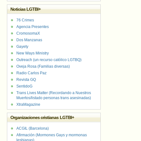
Noticias LGTBI+
76 Crimes
Agencia Presentes
CromosomaX
Dos Manzanas
Gayety
New Ways Ministry
Outreach (un recurso católico LGTBQ)
Oveja Rosa (Familias diversas)
Radio Carlos Paz
Revista GQ
SentidoG
Trans Lives Matter (Recordando a Nuestros
Muertos/listado personas trans asesinadas)
XtraMagazine
Organizaciones cristianas LGTBI+
ACGIL (Barcelona)
Afirmación (Mormones Gays y mormonas
lesbianas)