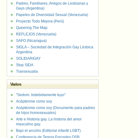
Padres, Familiares, Amigos de Lesbianas y
Gays (Argentina)
Papeles de Diversidad Sexual (Venezuela)
Proyecto Todo Mejora (Perú)
Queering The Map
REFLEJOS (Venezuela)
SAFO (Nicaragua)
SIGLA – Sociedad de Integración Gay Lésbica
Argentina
SOLIDARIGAY
Stop SIDA
Transexualia
Varios
"Sedom. Indebidamente tuyo"
Acéptenme como soy
Acéptenme como soy (Documento para padres
de hijos homosexuales)
Arte e Historia gay. La historia del amor
masculino gay.
Bajo el arcoíris (Editorial infantil LGBT).
Conferencia de Teresa Forcades OSB: