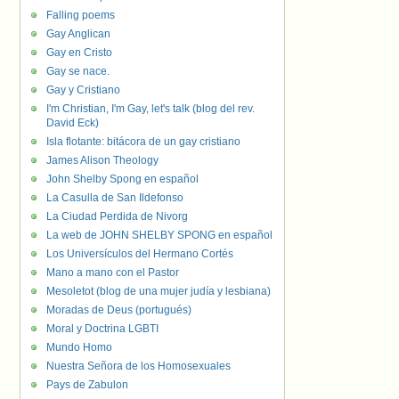
Falling poems
Gay Anglican
Gay en Cristo
Gay se nace.
Gay y Cristiano
I'm Christian, I'm Gay, let's talk (blog del rev.
David Eck)
Isla flotante: bitácora de un gay cristiano
James Alison Theology
John Shelby Spong en español
La Casulla de San Ildefonso
La Ciudad Perdida de Nivorg
La web de JOHN SHELBY SPONG en español
Los Universículos del Hermano Cortés
Mano a mano con el Pastor
Mesoletot (blog de una mujer judía y lesbiana)
Moradas de Deus (portugués)
Moral y Doctrina LGBTI
Mundo Homo
Nuestra Señora de los Homosexuales
Pays de Zabulon