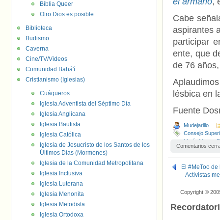
el armario
,
Biblia Queer
Otro Dios es posible
Cabe señala
Biblioteca
aspirantes 
Budismo
participar 
Caverna
ente, que d
Cine/TV/Videos
de 76 años,
Comunidad Bahá'í
Cristianismo (Iglesias)
Aplaudimos s
lésbica en 
Cuáqueros
Iglesia Adventista del Séptimo Día
Fuente Do
Iglesia Anglicana
Iglesia Bautista
Mudejarillo
Consejo Superi
Iglesia Católica
María Mateo
,
Iglesia de Jesucristo de los Santos de los
Comentarios cerr
Últimos Días (Mormones)
Iglesia de la Comunidad Metropolitana
El #MeToo de l
Iglesia Inclusiva
Activistas m
Iglesia Luterana
Copyright © 200
Iglesia Menonita
Iglesia Metodista
Recordator
Iglesia Ortodoxa