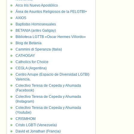
Arco Iris Nuevo Apostólico
Área de Asuntos Religiosos de la FELGTBI+
AXIOS
Baptistas Homosexuales
BETANIA (antes Galigay)
Biblioteca LGTTB «Oscar Hermes Villordo»
Blog de Betania
Cammini di Speranza (Italia)
CATHOGAY
Catholics for Choice
CEGLA (Argentina)
Centro Arrupe (Espacio de Diversidad LGTBI)
Valencia.
Colectivo Teresa de Cepeda y Ahumada
(Facebook)
Colectivo Teresa de Cepeda y Ahumada
(Instagram)
Colectivo Teresa de Cepeda y Ahumada
(Youtube)
CRISMHOM
Cristo LGBTI (Venezuela)
David et Jonathan (Francia)