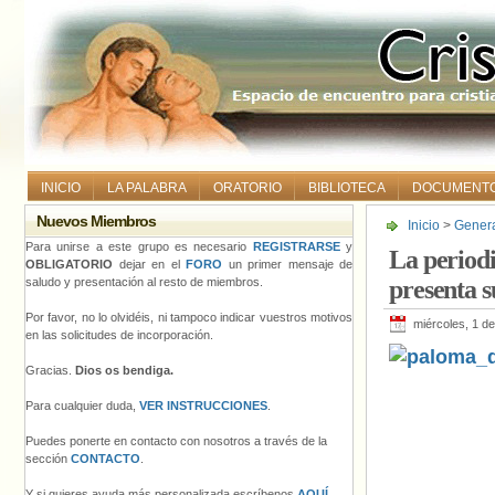
INICIO
LA PALABRA
ORATORIO
BIBLIOTECA
DOCUMENT
Nuevos Miembros
Inicio
>
Gener
su candidatura
Para unirse a este grupo es necesario
REGISTRARSE
y
La periodi
OBLIGATORIO
dejar en el
FORO
un primer mensaje de
saludo y presentación al resto de miembros.
presenta 
Por favor, no lo olvidéis, ni tampoco indicar vuestros motivos
miércoles, 1 d
en las solicitudes de incorporación.
Gracias.
Dios os bendiga.
Para cualquier duda,
VER INSTRUCCIONES
.
Puedes ponerte en contacto con nosotros a través de la
sección
CONTACTO
.
Y si quieres ayuda más personalizada escríbenos
AQUÍ