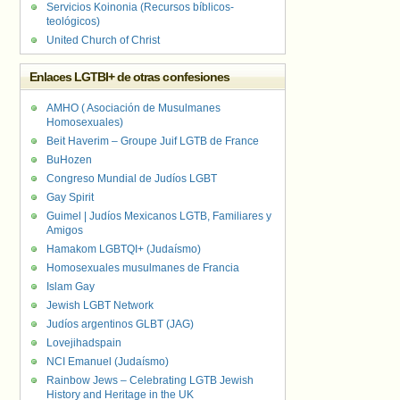
Servicios Koinonia (Recursos bíblicos-
teológicos)
United Church of Christ
Enlaces LGTBI+ de otras confesiones
AMHO ( Asociación de Musulmanes
Homosexuales)
Beit Haverim – Groupe Juif LGTB de France
BuHozen
Congreso Mundial de Judíos LGBT
Gay Spirit
Guimel | Judíos Mexicanos LGTB, Familiares y
Amigos
Hamakom LGBTQI+ (Judaísmo)
Homosexuales musulmanes de Francia
Islam Gay
Jewish LGBT Network
Judíos argentinos GLBT (JAG)
Lovejihadspain
NCI Emanuel (Judaísmo)
Rainbow Jews – Celebrating LGTB Jewish
History and Heritage in the UK