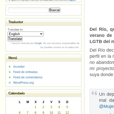
Buscar:
Traductor
Del Río, q
Translate to:
verano de 
LGTB del m
* Servicio ofrecido por
Google
. No nos hacemos responsables de
los posibles errores en la traducción.
Del Río dec
perfil en la
Menú
no abandona
Acceder
mi proyect
Feed de entradas
suya donde 
Feed de comentarios
WordPress.org
Calendario
Un dep
mal da
L
M
X
J
V
S
D
@Muje
1
2
3
4
5
6
7
8
9
10
11
12