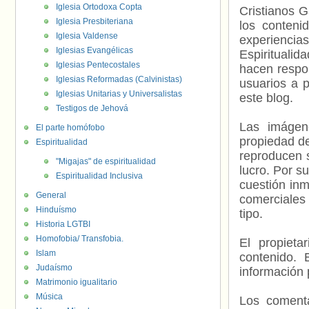
Iglesia Ortodoxa Copta
Cristianos G
Iglesia Presbiteriana
los contenid
Iglesia Valdense
experienci
Iglesias Evangélicas
Espiritualid
Iglesias Pentecostales
hacen respo
Iglesias Reformadas (Calvinistas)
usuarios a p
Iglesias Unitarias y Universalistas
este blog.
Testigos de Jehová
Las imágene
El parte homófobo
propiedad de
Espiritualidad
reproducen s
"Migajas" de espiritualidad
lucro. Por s
Espiritualidad Inclusiva
cuestión inm
General
comerciales 
Hinduísmo
tipo.
Historia LGTBI
Homofobia/ Transfobia.
El propieta
Islam
contenido. 
Judaísmo
información 
Matrimonio igualitario
Música
Los comenta