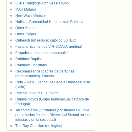
LGBT Religious Archives Network
MAR Málaga
New Ways Ministry
Noticias Comunidad Homosexual Católica
Other Sheep
Otras Ovejas
Outreach (un recurso católico LGTBQ)
Pastoral Ecuménica VIH-SIDA (Argentina)
Progetto su fede e omosessualità
Rainbow Baptists
Rainbow Christians
Reconaissance (padres de personas
homosexuales). Francia
Refo – Rete Evangelica Fede e Omosessualità
(Italia)
Revista- blog InTERESArte.
Rumos Novos (Grupo homosexual católico de
Portugal)
Tal como eres (Cristianas y cristianos en Chile
por la inclusión de la Diversidad Sexual en las
iglesias y en la sociedad)
The Gay Christian (en inglés)