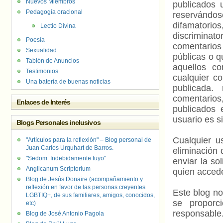
Nuevos Miembros
publicados 
Pedagogía oracional
reservándos
difamatorio
Lectio Divina
discriminat
Poesía
comentarios
Sexualidad
públicas o 
Tablón de Anuncios
aquellos c
Testimonios
cualquier c
Una batería de buenas noticias
publicada.
comentarios,
Enlaces de Interés
publicados 
usuario es s
Blogs Personales inclusivos
Cualquier us
"Artículos para la reflexión" – Blog personal de
Juan Carlos Urquhart de Barros.
eliminación 
"Sedom. Indebidamente tuyo"
enviar la so
Anglicanum Scriptorium
quien accede
Blog de Jesús Donaire (acompañamiento y
reflexión en favor de las personas creyentes
Este blog no
LGBTIQ+, de sus familiares, amigos, conocidos,
se proporc
etc)
responsable
Blog de José Antonio Pagola