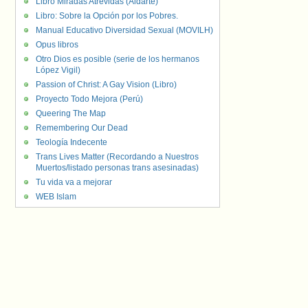
Libro Miradas Atrevidas (Aldarte)
Libro: Sobre la Opción por los Pobres.
Manual Educativo Diversidad Sexual (MOVILH)
Opus libros
Otro Dios es posible (serie de los hermanos
López Vigil)
Passion of Christ: A Gay Vision (Libro)
Proyecto Todo Mejora (Perú)
Queering The Map
Remembering Our Dead
Teología Indecente
Trans Lives Matter (Recordando a Nuestros
Muertos/listado personas trans asesinadas)
Tu vida va a mejorar
WEB Islam