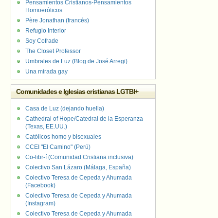
Pensamientos Cristianos-Pensamientos
Homoeróticos
Père Jonathan (francés)
Refugio Interior
Soy Cofrade
The Closet Professor
Umbrales de Luz (Blog de José Arregi)
Una mirada gay
Comunidades e Iglesias cristianas LGTBI+
Casa de Luz (dejando huella)
Cathedral of Hope/Catedral de la Esperanza
(Texas, EE.UU.)
Católicos homo y bisexuales
CCEI "El Camino" (Perú)
Co-libr-í (Comunidad Cristiana inclusiva)
Colectivo San Lázaro (Málaga, España)
Colectivo Teresa de Cepeda y Ahumada
(Facebook)
Colectivo Teresa de Cepeda y Ahumada
(Instagram)
Colectivo Teresa de Cepeda y Ahumada