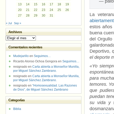
— palo
13
14
15
16
17
18
19
20
21
22
23
24
25
26
La veteran
27
28
29
30
31
abiertamen
« Jul
Sep »
estos años 
Archivos
buena cuen
Archivos
del Orgullo
galardona
Comentarios recientes
Deportivo, 
Mudejarillo
en
Seguimos…
el deporte m
Ricardo Alonso Ochoa Gongora
en
Seguimos…
«Yo siempre
resignado
en
Carta abierta a Monseñor Munilla,
por Miguel Sánchez Zambrano.
espontánea
resignado
en
Carta abierta a Monseñor Munilla,
para muchas
por Miguel Sánchez Zambrano.
temores. Yo
resignado
en
“Homosexualidad. Las Razones
de Dios”, de Miguel Sánchez Zambrano
que pudier
puedan tene
Categorías
su vida y 
dosmanzan
Biblia