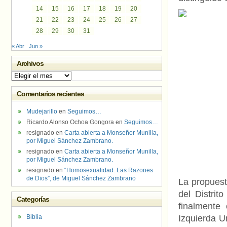
14
15
16
17
18
19
20
21
22
23
24
25
26
27
28
29
30
31
« Abr
Jun »
Archivos
Archivos
Comentarios recientes
Mudejarillo
en
Seguimos…
Ricardo Alonso Ochoa Gongora
en
Seguimos…
resignado
en
Carta abierta a Monseñor Munilla,
por Miguel Sánchez Zambrano.
resignado
en
Carta abierta a Monseñor Munilla,
por Miguel Sánchez Zambrano.
resignado
en
“Homosexualidad. Las Razones
de Dios”, de Miguel Sánchez Zambrano
La propuest
del Distrit
Categorías
finalmente
Biblia
Izquierda U