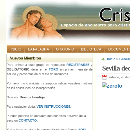
INICIO
LA PALABRA
ORATORIO
BIBLIOTECA
DOCUMENT
Nuevos Miembros
Inicio
>
Gener
Para unirse a este grupo es necesario
REGISTRARSE
y
Sevilla de
OBLIGATORIO
dejar en el
FORO
un primer mensaje de
saludo y presentación al resto de miembros.
sábado, 26 de
Por favor, no lo olvidéis, ni tampoco indicar vuestros motivos
en las solicitudes de incorporación.
Gracias.
Dios os bendiga.
Para cualquier duda,
VER INSTRUCCIONES
.
Puedes ponerte en contacto con nosotros a través de la
sección
CONTACTO
.
Y si quieres ayuda más personalizada escríbenos
AQUÍ