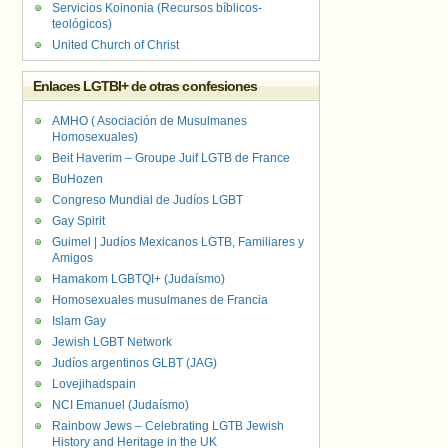
Servicios Koinonia (Recursos bíblicos-
teológicos)
United Church of Christ
Enlaces LGTBI+ de otras confesiones
AMHO ( Asociación de Musulmanes
Homosexuales)
Beit Haverim – Groupe Juif LGTB de France
BuHozen
Congreso Mundial de Judíos LGBT
Gay Spirit
Guimel | Judíos Mexicanos LGTB, Familiares y
Amigos
Hamakom LGBTQI+ (Judaísmo)
Homosexuales musulmanes de Francia
Islam Gay
Jewish LGBT Network
Judíos argentinos GLBT (JAG)
Lovejihadspain
NCI Emanuel (Judaísmo)
Rainbow Jews – Celebrating LGTB Jewish
History and Heritage in the UK