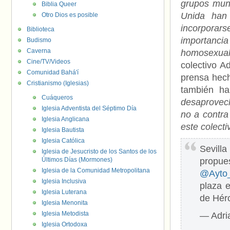
grupos muni
Biblia Queer
Unida han 
Otro Dios es posible
incorporar
Biblioteca
importancia
Budismo
Caverna
homosexual
Cine/TV/Videos
colectivo A
Comunidad Bahá'í
prensa hech
Cristianismo (Iglesias)
también ha
Cuáqueros
desaprovec
Iglesia Adventista del Séptimo Día
no a contra
Iglesia Anglicana
este colecti
Iglesia Bautista
Iglesia Católica
Sevill
Iglesia de Jesucristo de los Santos de los
Últimos Días (Mormones)
propue
Iglesia de la Comunidad Metropolitana
@Ayto_
Iglesia Inclusiva
plaza 
Iglesia Luterana
de Hér
Iglesia Menonita
Iglesia Metodista
— Adri
Iglesia Ortodoxa