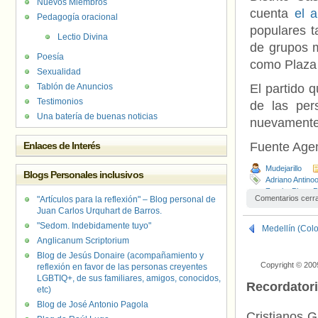
Nuevos Miembros
cuenta
el 
Pedagogía oracional
populares t
Lectio Divina
de grupos m
Poesía
como Plaza 
Sexualidad
Tablón de Anuncios
El partido 
Testimonios
de las per
Una batería de buenas noticias
nuevamente 
Enlaces de Interés
Fuente Age
Mudejarillo
Blogs Personales inclusivos
Adriano Antino
Zerolo
,
Plaza P
Comentarios cerr
"Artículos para la reflexión" – Blog personal de
Juan Carlos Urquhart de Barros.
"Sedom. Indebidamente tuyo"
Medellín (Col
Anglicanum Scriptorium
Blog de Jesús Donaire (acompañamiento y
Copyright © 200
reflexión en favor de las personas creyentes
LGBTIQ+, de sus familiares, amigos, conocidos,
Recordator
etc)
Blog de José Antonio Pagola
Cristianos G