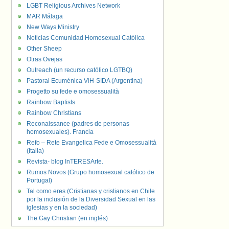
LGBT Religious Archives Network
MAR Málaga
New Ways Ministry
Noticias Comunidad Homosexual Católica
Other Sheep
Otras Ovejas
Outreach (un recurso católico LGTBQ)
Pastoral Ecuménica VIH-SIDA (Argentina)
Progetto su fede e omosessualità
Rainbow Baptists
Rainbow Christians
Reconaissance (padres de personas
homosexuales). Francia
Refo – Rete Evangelica Fede e Omosessualità
(Italia)
Revista- blog InTERESArte.
Rumos Novos (Grupo homosexual católico de
Portugal)
Tal como eres (Cristianas y cristianos en Chile
por la inclusión de la Diversidad Sexual en las
iglesias y en la sociedad)
The Gay Christian (en inglés)