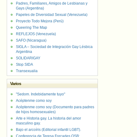
Padres, Familiares, Amigos de Lesbianas y
Gays (Argentina)
Papeles de Diversidad Sexual (Venezuela)
Proyecto Todo Mejora (Perú)
Queering The Map
REFLEJOS (Venezuela)
SAFO (Nicaragua)
SIGLA – Sociedad de Integración Gay Lésbica
Argentina
SOLIDARIGAY
Stop SIDA
Transexualia
Varios
"Sedom. Indebidamente tuyo"
Acéptenme como soy
Acéptenme como soy (Documento para padres
de hijos homosexuales)
Arte e Historia gay. La historia del amor
masculino gay.
Bajo el arcoíris (Editorial infantil LGBT).
Conferencia de Teresa Forcades OSB: