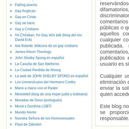
reservándos
Falling poems
difamatorio
Gay Anglican
discriminat
Gay en Cristo
comentarios
Gay se nace.
públicas o 
Gay y Cristiano
aquellos c
I'm Christian, I'm Gay, let's talk (blog del rev.
cualquier c
David Eck)
publicada.
Isla flotante: bitácora de un gay cristiano
comentarios,
James Alison Theology
publicados 
John Shelby Spong en español
usuario es s
La Casulla de San Ildefonso
La Ciudad Perdida de Nivorg
Cualquier us
La web de JOHN SHELBY SPONG en español
eliminación 
Los Universículos del Hermano Cortés
enviar la so
Mano a mano con el Pastor
quien accede
Mesoletot (blog de una mujer judía y lesbiana)
Moradas de Deus (portugués)
Este blog no
Moral y Doctrina LGBTI
se proporc
Mundo Homo
responsable
Nuestra Señora de los Homosexuales
Pays de Zabulon