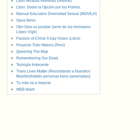
Libro Miradas Atrevidas (Aldarte)
Libro: Sobre la Opción por los Pobres.
Manual Educativo Diversidad Sexual (MOVILH)
Opus libros
Otro Dios es posible (serie de los hermanos
López Vigil)
Passion of Christ: A Gay Vision (Libro)
Proyecto Todo Mejora (Perú)
Queering The Map
Remembering Our Dead
Teología Indecente
Trans Lives Matter (Recordando a Nuestros
Muertos/listado personas trans asesinadas)
Tu vida va a mejorar
WEB Islam