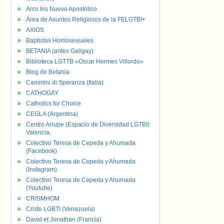
Arco Iris Nuevo Apostólico
Área de Asuntos Religiosos de la FELGTBI+
AXIOS
Baptistas Homosexuales
BETANIA (antes Galigay)
Biblioteca LGTTB «Oscar Hermes Villordo»
Blog de Betania
Cammini di Speranza (Italia)
CATHOGAY
Catholics for Choice
CEGLA (Argentina)
Centro Arrupe (Espacio de Diversidad LGTBI)
Valencia.
Colectivo Teresa de Cepeda y Ahumada
(Facebook)
Colectivo Teresa de Cepeda y Ahumada
(Instagram)
Colectivo Teresa de Cepeda y Ahumada
(Youtube)
CRISMHOM
Cristo LGBTI (Venezuela)
David et Jonathan (Francia)