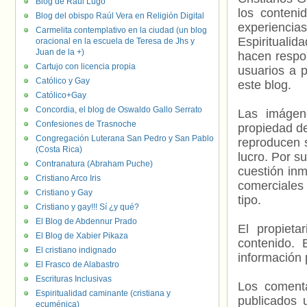
Blog de Raúl Lugo
los contenid
Blog del obispo Raúl Vera en Religión Digital
experienci
Carmelita contemplativo en la ciudad (un blog
Espiritualid
oracional en la escuela de Teresa de Jhs y
Juan de la +)
hacen respo
Cartujo con licencia propia
usuarios a p
Católico y Gay
este blog.
Católico+Gay
Concordia, el blog de Oswaldo Gallo Serrato
Las imágene
Confesiones de Trasnoche
propiedad de
Congregación Luterana San Pedro y San Pablo
reproducen s
(Costa Rica)
lucro. Por s
Contranatura (Abraham Puche)
cuestión inm
Cristiano Arco Iris
comerciales 
Cristiano y Gay
tipo.
Cristiano y gay!!! Sí ¿y qué?
El Blog de Abdennur Prado
El propieta
El Blog de Xabier Pikaza
contenido. 
El cristiano indignado
información 
El Frasco de Alabastro
Escrituras Inclusivas
Los comenta
Espiritualidad caminante (cristiana y
publicados 
ecuménica)