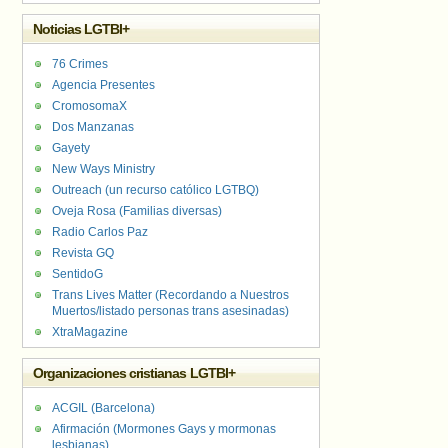
Noticias LGTBI+
76 Crimes
Agencia Presentes
CromosomaX
Dos Manzanas
Gayety
New Ways Ministry
Outreach (un recurso católico LGTBQ)
Oveja Rosa (Familias diversas)
Radio Carlos Paz
Revista GQ
SentidoG
Trans Lives Matter (Recordando a Nuestros
Muertos/listado personas trans asesinadas)
XtraMagazine
Organizaciones cristianas LGTBI+
ACGIL (Barcelona)
Afirmación (Mormones Gays y mormonas
lesbianas)