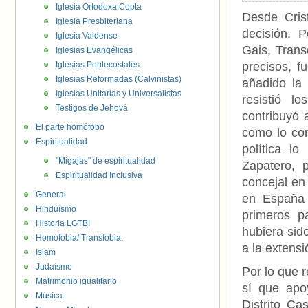
Iglesia Ortodoxa Copta
Desde Cris
Iglesia Presbiteriana
decisión. P
Iglesia Valdense
Gais, Tran
Iglesias Evangélicas
Iglesias Pentecostales
precisos, f
Iglesias Reformadas (Calvinistas)
añadido l
Iglesias Unitarias y Universalistas
resistió l
Testigos de Jehová
contribuyó 
El parte homófobo
como lo co
Espiritualidad
política l
"Migajas" de espiritualidad
Zapatero, 
Espiritualidad Inclusiva
concejal en
General
en España 
Hinduísmo
primeros p
Historia LGTBI
hubiera sid
Homofobia/ Transfobia.
a la extens
Islam
Judaísmo
Por lo que r
Matrimonio igualitario
sí que apo
Música
Distrito C