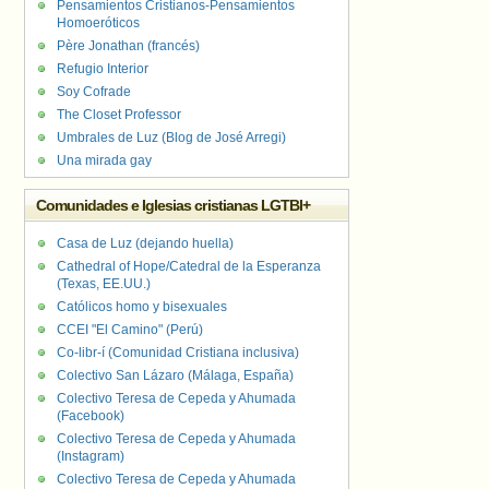
Pensamientos Cristianos-Pensamientos
Homoeróticos
Père Jonathan (francés)
Refugio Interior
Soy Cofrade
The Closet Professor
Umbrales de Luz (Blog de José Arregi)
Una mirada gay
Comunidades e Iglesias cristianas LGTBI+
Casa de Luz (dejando huella)
Cathedral of Hope/Catedral de la Esperanza
(Texas, EE.UU.)
Católicos homo y bisexuales
CCEI "El Camino" (Perú)
Co-libr-í (Comunidad Cristiana inclusiva)
Colectivo San Lázaro (Málaga, España)
Colectivo Teresa de Cepeda y Ahumada
(Facebook)
Colectivo Teresa de Cepeda y Ahumada
(Instagram)
Colectivo Teresa de Cepeda y Ahumada