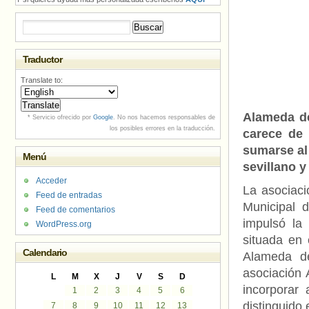
Buscar:
Traductor
Translate to:
Alameda de
* Servicio ofrecido por
Google
. No nos hacemos responsables de
los posibles errores en la traducción.
carece de 
sumarse al
Menú
sevillano y
Acceder
La asociac
Feed de entradas
Municipal 
Feed de comentarios
impulsó la 
WordPress.org
situada en 
Calendario
Alameda de
asociación 
L
M
X
J
V
S
D
incorporar
1
2
3
4
5
6
distinguido 
7
8
9
10
11
12
13