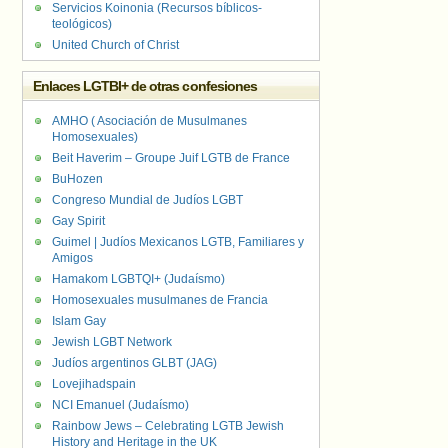
Servicios Koinonia (Recursos bíblicos-
teológicos)
United Church of Christ
Enlaces LGTBI+ de otras confesiones
AMHO ( Asociación de Musulmanes
Homosexuales)
Beit Haverim – Groupe Juif LGTB de France
BuHozen
Congreso Mundial de Judíos LGBT
Gay Spirit
Guimel | Judíos Mexicanos LGTB, Familiares y
Amigos
Hamakom LGBTQI+ (Judaísmo)
Homosexuales musulmanes de Francia
Islam Gay
Jewish LGBT Network
Judíos argentinos GLBT (JAG)
Lovejihadspain
NCI Emanuel (Judaísmo)
Rainbow Jews – Celebrating LGTB Jewish
History and Heritage in the UK