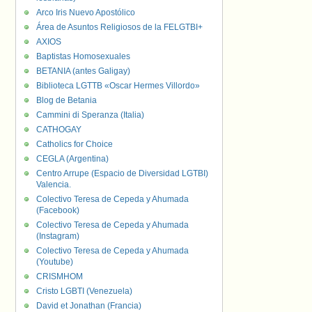
Arco Iris Nuevo Apostólico
Área de Asuntos Religiosos de la FELGTBI+
AXIOS
Baptistas Homosexuales
BETANIA (antes Galigay)
Biblioteca LGTTB «Oscar Hermes Villordo»
Blog de Betania
Cammini di Speranza (Italia)
CATHOGAY
Catholics for Choice
CEGLA (Argentina)
Centro Arrupe (Espacio de Diversidad LGTBI)
Valencia.
Colectivo Teresa de Cepeda y Ahumada
(Facebook)
Colectivo Teresa de Cepeda y Ahumada
(Instagram)
Colectivo Teresa de Cepeda y Ahumada
(Youtube)
CRISMHOM
Cristo LGBTI (Venezuela)
David et Jonathan (Francia)