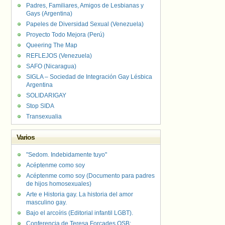
Padres, Familiares, Amigos de Lesbianas y
Gays (Argentina)
Papeles de Diversidad Sexual (Venezuela)
Proyecto Todo Mejora (Perú)
Queering The Map
REFLEJOS (Venezuela)
SAFO (Nicaragua)
SIGLA – Sociedad de Integración Gay Lésbica
Argentina
SOLIDARIGAY
Stop SIDA
Transexualia
Varios
"Sedom. Indebidamente tuyo"
Acéptenme como soy
Acéptenme como soy (Documento para padres
de hijos homosexuales)
Arte e Historia gay. La historia del amor
masculino gay.
Bajo el arcoíris (Editorial infantil LGBT).
Conferencia de Teresa Forcades OSB: