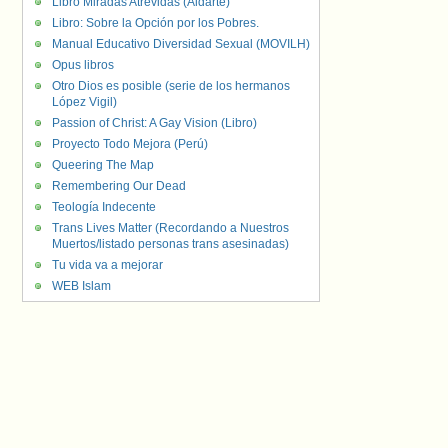
Libro Miradas Atrevidas (Aldarte)
Libro: Sobre la Opción por los Pobres.
Manual Educativo Diversidad Sexual (MOVILH)
Opus libros
Otro Dios es posible (serie de los hermanos
López Vigil)
Passion of Christ: A Gay Vision (Libro)
Proyecto Todo Mejora (Perú)
Queering The Map
Remembering Our Dead
Teología Indecente
Trans Lives Matter (Recordando a Nuestros
Muertos/listado personas trans asesinadas)
Tu vida va a mejorar
WEB Islam