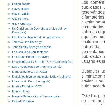
Los comenta
Falling poems
publicados 
Gay Anglican
reservándos
Gay en Cristo
difamatorio
Gay se nace.
discriminat
Gay y Cristiano
comentarios
I'm Christian, I'm Gay, let's talk (blog del rev.
públicas o 
David Eck)
aquellos c
Isla flotante: bitácora de un gay cristiano
cualquier c
James Alison Theology
publicada.
John Shelby Spong en español
comentarios,
La Casulla de San Ildefonso
publicados 
La Ciudad Perdida de Nivorg
usuario es s
La web de JOHN SHELBY SPONG en español
Los Universículos del Hermano Cortés
Cualquier us
Mano a mano con el Pastor
eliminación 
Mesoletot (blog de una mujer judía y lesbiana)
enviar la so
Moradas de Deus (portugués)
quien accede
Moral y Doctrina LGBTI
Mundo Homo
Este blog no
Nuestra Señora de los Homosexuales
se proporc
Pays de Zabulon