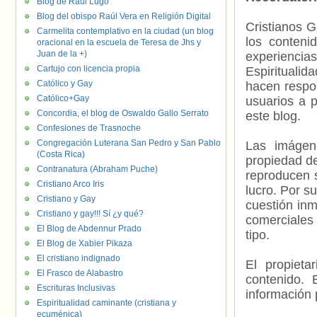
Blog de Raúl Lugo
Blog del obispo Raúl Vera en Religión Digital
Cristianos G
Carmelita contemplativo en la ciudad (un blog
los contenid
oracional en la escuela de Teresa de Jhs y
Juan de la +)
experienci
Cartujo con licencia propia
Espiritualid
Católico y Gay
hacen respo
Católico+Gay
usuarios a p
Concordia, el blog de Oswaldo Gallo Serrato
este blog.
Confesiones de Trasnoche
Congregación Luterana San Pedro y San Pablo
Las imágene
(Costa Rica)
propiedad de
Contranatura (Abraham Puche)
reproducen s
Cristiano Arco Iris
lucro. Por s
Cristiano y Gay
cuestión inm
Cristiano y gay!!! Sí ¿y qué?
comerciales 
El Blog de Abdennur Prado
tipo.
El Blog de Xabier Pikaza
El cristiano indignado
El propieta
El Frasco de Alabastro
contenido. 
Escrituras Inclusivas
información 
Espiritualidad caminante (cristiana y
ecuménica)