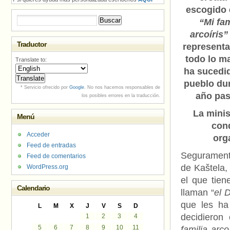
escogido e
Buscar:
“Mi fam
arcoíris”
Traductor
representa
todo lo m
Translate to:
ha sucedid
pueblo dur
* Servicio ofrecido por
Google
. No nos hacemos responsables de
año pas
los posibles errores en la traducción.
La minis
Menú
cond
Acceder
org
Feed de entradas
Seguramen
Feed de comentarios
de Kaštela,
WordPress.org
el que tien
Calendario
llaman “
el 
que les ha
L
M
X
J
V
S
D
decidieron
1
2
3
4
5
6
7
8
9
10
11
familia arcoí