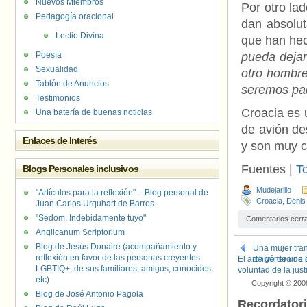
Nuevos Miembros
Por otro la
Pedagogía oracional
dan absolut
Lectio Divina
que han hec
Poesía
pueda dejar
Sexualidad
otro hombre
Tablón de Anuncios
seremos pad
Testimonios
Croacia es 
Una batería de buenas noticias
de avión de
Enlaces de Interés
y son muy c
Fuentes |
T
Blogs Personales inclusivos
Mudejarillo
"Artículos para la reflexión" – Blog personal de
Croacia
,
Denis
Juan Carlos Urquhart de Barros.
"Sedom. Indebidamente tuyo"
Comentarios cerr
Anglicanum Scriptorium
Blog de Jesús Donaire (acompañamiento y
Una mujer tran
reflexión en favor de las personas creyentes
El archivo de una 
de género de 
LGBTIQ+, de sus familiares, amigos, conocidos,
voluntad de la jus
etc)
Copyright © 200
Blog de José Antonio Pagola
Recordator