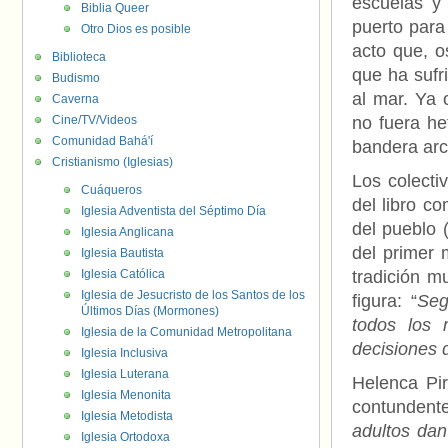
escuelas y 
Biblia Queer
puerto para
Otro Dios es posible
acto que, 
Biblioteca
que ha sufri
Budismo
al mar. Ya 
Caverna
Cine/TV/Videos
no fuera h
Comunidad Bahá'í
bandera arco
Cristianismo (Iglesias)
Los colect
Cuáqueros
del libro c
Iglesia Adventista del Séptimo Día
del pueblo 
Iglesia Anglicana
del primer 
Iglesia Bautista
Iglesia Católica
tradición m
Iglesia de Jesucristo de los Santos de los
figura: “
Seg
Últimos Días (Mormones)
todos los 
Iglesia de la Comunidad Metropolitana
decisiones d
Iglesia Inclusiva
Iglesia Luterana
Helenca Pir
Iglesia Menonita
contundente
Iglesia Metodista
adultos dan
Iglesia Ortodoxa