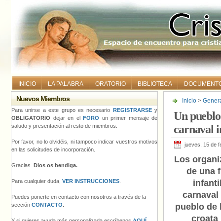
INICIO
LA PALABRA
ORATORIO
BIBLIOTECA
DOCUMENT
Nuevos Miembros
Inicio
>
Gener
carnaval infant
Para unirse a este grupo es necesario
REGISTRARSE
y
Un pueblo
OBLIGATORIO
dejar en el
FORO
un primer mensaje de
saludo y presentación al resto de miembros.
carnaval i
Por favor, no lo olvidéis, ni tampoco indicar vuestros motivos
jueves, 15 de 
en las solicitudes de incorporación.
Los organi
Gracias.
Dios os bendiga.
de una f
Para cualquier duda,
VER INSTRUCCIONES
.
infanti
carnaval
Puedes ponerte en contacto con nosotros a través de la
sección
CONTACTO
.
pueblo de 
croata
Y si quieres ayuda más personalizada escríbenos
AQUÍ