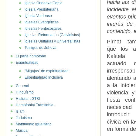
hacia las d
Iglesia Ortodoxa Copta
incidente 
Iglesia Presbiteriana
Iglesia Valdense
eventos púb
Iglesias Evangélicas
interés de
Iglesias Pentecostales
contenido, e
Iglesias Reformadas (Calvinistas)
Pirnat tam
Iglesias Unitarias y Universalistas
Testigos de Jehová
que los a
Kaštela
El parte homófobo
Espiritualidad
actuado 
irresponsab
"Migajas" de espiritualidad
alentando a
Espiritualidad Inclusiva
a la intole
General
violencia 
Hinduísmo
Historia LGTBI
fiesta con
Homofobia/ Transfobia.
necesi
Islam
introducir
Judaísmo
cívica en l
Matrimonio igualitario
en forma de 
Música