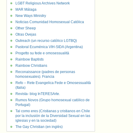
LGBT Religious Archives Network
MAR Málaga
New Ways Ministry
Noticias Comunidad Homosexual Católica
Other Sheep
Otras Ovejas
Outreach (un recurso católico LGTBQ)
Pastoral Ecuménica VIH-SIDA (Argentina)
Progetto su fede e omosessualità
Rainbow Baptists
Rainbow Christians
Reconaissance (padres de personas
homosexuales). Francia
Refo – Rete Evangelica Fede e Omosessualità
(Italia)
Revista- blog InTERESArte.
Rumos Novos (Grupo homosexual católico de
Portugal)
Tal como eres (Cristianas y cristianos en Chile
por la inclusión de la Diversidad Sexual en las
iglesias y en la sociedad)
The Gay Christian (en inglés)