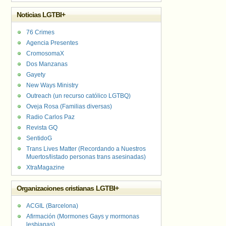
Noticias LGTBI+
76 Crimes
Agencia Presentes
CromosomaX
Dos Manzanas
Gayety
New Ways Ministry
Outreach (un recurso católico LGTBQ)
Oveja Rosa (Familias diversas)
Radio Carlos Paz
Revista GQ
SentidoG
Trans Lives Matter (Recordando a Nuestros
Muertos/listado personas trans asesinadas)
XtraMagazine
Organizaciones cristianas LGTBI+
ACGIL (Barcelona)
Afirmación (Mormones Gays y mormonas
lesbianas)