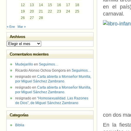
12
13
14
15
16
17
18
en el país
19
20
21
22
23
24
25
carnaval.
26
27
28
« Ene
Mar »
Archivos
Archivos
Comentarios recientes
Mudejarillo
en
Seguimos…
Ricardo Alonso Ochoa Gongora
en
Seguimos…
resignado
en
Carta abierta a Monseñor Munilla,
por Miguel Sánchez Zambrano.
resignado
en
Carta abierta a Monseñor Munilla,
por Miguel Sánchez Zambrano.
resignado
en
“Homosexualidad. Las Razones
de Dios”, de Miguel Sánchez Zambrano
con dos mad
Categorías
En la fiest
Biblia