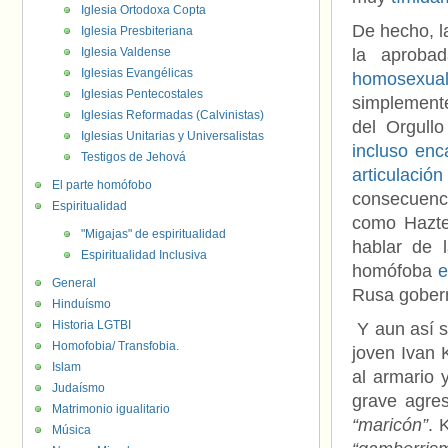
Iglesia Ortodoxa Copta
De hecho, l
Iglesia Presbiteriana
Iglesia Valdense
la aprob
Iglesias Evangélicas
homosexua
Iglesias Pentecostales
simplemen
Iglesias Reformadas (Calvinistas)
del Orgull
Iglesias Unitarias y Universalistas
incluso enc
Testigos de Jehová
articulaci
El parte homófobo
consecuenci
Espiritualidad
como HazteO
"Migajas" de espiritualidad
hablar de l
Espiritualidad Inclusiva
homófoba
e
General
Rusa gobern
Hinduísmo
Historia LGTBI
Y aun así s
Homofobia/ Transfobia.
joven Ivan 
Islam
al armario 
Judaísmo
grave agre
Matrimonio igualitario
“maricón”
. 
Música