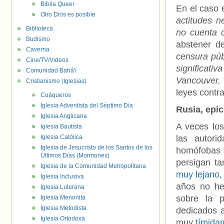
Biblia Queer
En el caso 
Otro Dios es posible
actitudes n
Biblioteca
no cuenta 
Budismo
abstener d
Caverna
censura púb
Cine/TV/Videos
significat
Comunidad Bahá'í
Vancouver, 
Cristianismo (Iglesias)
leyes contra
Cuáqueros
Iglesia Adventista del Séptimo Día
Rusia, epi
Iglesia Anglicana
A veces los
Iglesia Bautista
Iglesia Católica
las autori
Iglesia de Jesucristo de los Santos de los
homófobas 
Últimos Días (Mormones)
persigan t
Iglesia de la Comunidad Metropolitana
muy lejano
,
Iglesia Inclusiva
años no he
Iglesia Luterana
sobre la p
Iglesia Menonita
Iglesia Metodista
dedicados 
Iglesia Ortodoxa
muy
tímida