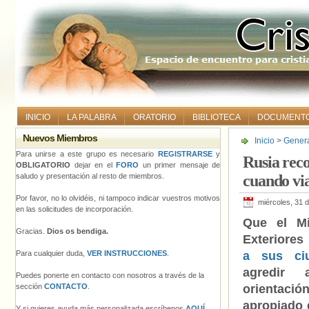
INICIO
LA PALABRA
ORATORIO
BIBLIOTECA
DOCUMENT
Nuevos Miembros
Inicio
>
Gener
cuando viajan
Para unirse a este grupo es necesario
REGISTRARSE
y
Rusia rec
OBLIGATORIO
dejar en el
FORO
un primer mensaje de
saludo y presentación al resto de miembros.
cuando vi
Por favor, no lo olvidéis, ni tampoco indicar vuestros motivos
miércoles, 31 
en las solicitudes de incorporación.
Que el Mi
Gracias.
Dios os bendiga.
Exteriores
Para cualquier duda,
VER INSTRUCCIONES
.
a sus ci
agredir
Puedes ponerte en contacto con nosotros a través de la
sección
CONTACTO
.
orientac
apropiado 
Y si quieres ayuda más personalizada escríbenos
AQUÍ