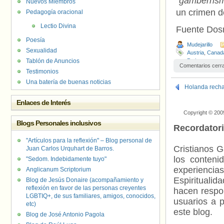
“gamberris
Nuevos Miembros
un crimen d
Pedagogía oracional
Lectio Divina
Fuente Do
Poesía
Mudejarillo
Sexualidad
Austria
,
Canad
Tablón de Anuncios
Putin
Comentarios cerr
Testimonios
Una batería de buenas noticias
Holanda recha
Enlaces de Interés
Copyright © 200
Blogs Personales inclusivos
Recordator
"Artículos para la reflexión" – Blog personal de
Cristianos G
Juan Carlos Urquhart de Barros.
los contenid
"Sedom. Indebidamente tuyo"
experienci
Anglicanum Scriptorium
Espiritualid
Blog de Jesús Donaire (acompañamiento y
reflexión en favor de las personas creyentes
hacen respo
LGBTIQ+, de sus familiares, amigos, conocidos,
usuarios a p
etc)
este blog.
Blog de José Antonio Pagola