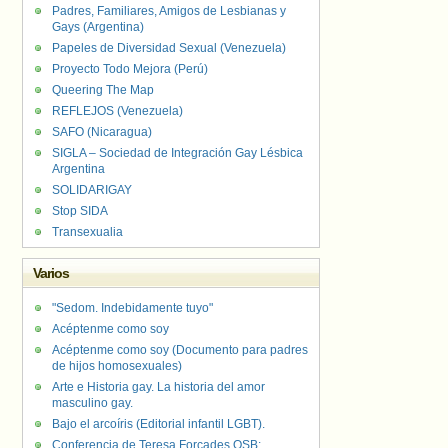
Padres, Familiares, Amigos de Lesbianas y
Gays (Argentina)
Papeles de Diversidad Sexual (Venezuela)
Proyecto Todo Mejora (Perú)
Queering The Map
REFLEJOS (Venezuela)
SAFO (Nicaragua)
SIGLA – Sociedad de Integración Gay Lésbica
Argentina
SOLIDARIGAY
Stop SIDA
Transexualia
Varios
"Sedom. Indebidamente tuyo"
Acéptenme como soy
Acéptenme como soy (Documento para padres
de hijos homosexuales)
Arte e Historia gay. La historia del amor
masculino gay.
Bajo el arcoíris (Editorial infantil LGBT).
Conferencia de Teresa Forcades OSB: