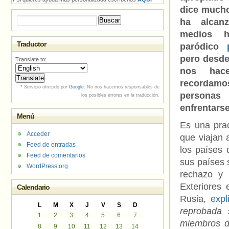
dice mucho
Buscar:
ha alcan
medios h
Traductor
paródico
pero desde
Translate to:
nos hac
recordamos
* Servicio ofrecido por
Google
. No nos hacemos responsables de
persona
los posibles errores en la traducción.
enfrentarse
Menú
Es una prac
Acceder
que viajan 
Feed de entradas
los países 
Feed de comentarios
sus países 
WordPress.org
rechazo y 
Exteriores 
Calendario
Rusia,
expl
L
M
X
J
V
S
D
reprobada 
1
2
3
4
5
6
7
miembros d
8
9
10
11
12
13
14