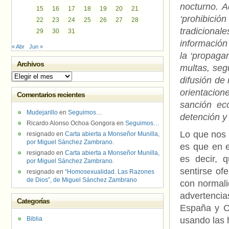
nocturno. A
15
16
17
18
19
20
21
‘prohibic
22
23
24
25
26
27
28
tradicional
29
30
31
información
« Abr
Jun »
la ‘propaga
Archivos
multas, segú
Archivos
difusión de
orientacion
Comentarios recientes
sanción ec
Mudejarillo
en
Seguimos…
detención y
Ricardo Alonso Ochoa Gongora
en
Seguimos…
Lo que nos 
resignado
en
Carta abierta a Monseñor Munilla,
por Miguel Sánchez Zambrano.
es que en 
resignado
en
Carta abierta a Monseñor Munilla,
es decir, 
por Miguel Sánchez Zambrano.
sentirse of
resignado
en
“Homosexualidad. Las Razones
de Dios”, de Miguel Sánchez Zambrano
con normali
advertencia
Categorías
España y C
Biblia
usando las 