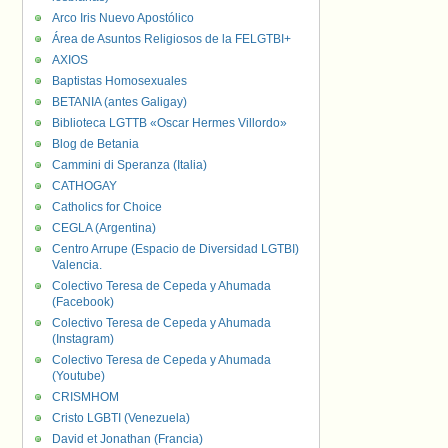
Arco Iris Nuevo Apostólico
Área de Asuntos Religiosos de la FELGTBI+
AXIOS
Baptistas Homosexuales
BETANIA (antes Galigay)
Biblioteca LGTTB «Oscar Hermes Villordo»
Blog de Betania
Cammini di Speranza (Italia)
CATHOGAY
Catholics for Choice
CEGLA (Argentina)
Centro Arrupe (Espacio de Diversidad LGTBI)
Valencia.
Colectivo Teresa de Cepeda y Ahumada
(Facebook)
Colectivo Teresa de Cepeda y Ahumada
(Instagram)
Colectivo Teresa de Cepeda y Ahumada
(Youtube)
CRISMHOM
Cristo LGBTI (Venezuela)
David et Jonathan (Francia)