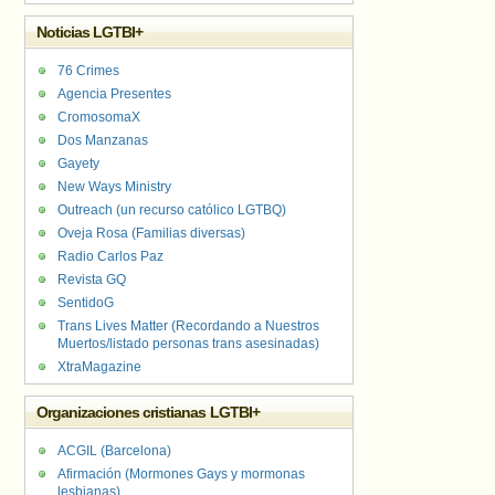
Noticias LGTBI+
76 Crimes
Agencia Presentes
CromosomaX
Dos Manzanas
Gayety
New Ways Ministry
Outreach (un recurso católico LGTBQ)
Oveja Rosa (Familias diversas)
Radio Carlos Paz
Revista GQ
SentidoG
Trans Lives Matter (Recordando a Nuestros
Muertos/listado personas trans asesinadas)
XtraMagazine
Organizaciones cristianas LGTBI+
ACGIL (Barcelona)
Afirmación (Mormones Gays y mormonas
lesbianas)