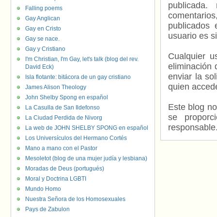
publicada.
Falling poems
comentarios,
Gay Anglican
publicados 
Gay en Cristo
usuario es s
Gay se nace.
Gay y Cristiano
Cualquier us
I'm Christian, I'm Gay, let's talk (blog del rev.
eliminación 
David Eck)
enviar la so
Isla flotante: bitácora de un gay cristiano
quien accede
James Alison Theology
John Shelby Spong en español
Este blog no
La Casulla de San Ildefonso
se proporc
La Ciudad Perdida de Nivorg
responsable
La web de JOHN SHELBY SPONG en español
Los Universículos del Hermano Cortés
Mano a mano con el Pastor
Mesoletot (blog de una mujer judía y lesbiana)
Moradas de Deus (portugués)
Moral y Doctrina LGBTI
Mundo Homo
Nuestra Señora de los Homosexuales
Pays de Zabulon