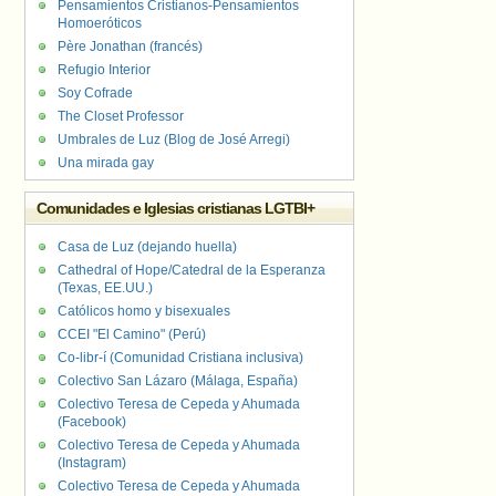
Pensamientos Cristianos-Pensamientos
Homoeróticos
Père Jonathan (francés)
Refugio Interior
Soy Cofrade
The Closet Professor
Umbrales de Luz (Blog de José Arregi)
Una mirada gay
Comunidades e Iglesias cristianas LGTBI+
Casa de Luz (dejando huella)
Cathedral of Hope/Catedral de la Esperanza
(Texas, EE.UU.)
Católicos homo y bisexuales
CCEI "El Camino" (Perú)
Co-libr-í (Comunidad Cristiana inclusiva)
Colectivo San Lázaro (Málaga, España)
Colectivo Teresa de Cepeda y Ahumada
(Facebook)
Colectivo Teresa de Cepeda y Ahumada
(Instagram)
Colectivo Teresa de Cepeda y Ahumada