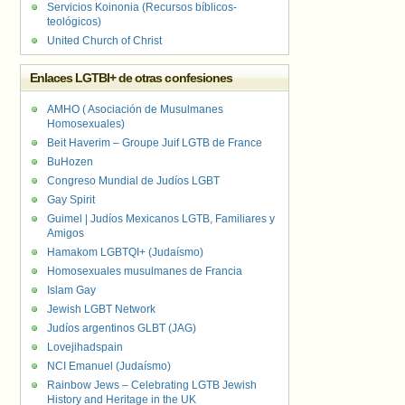
Servicios Koinonia (Recursos bíblicos-
teológicos)
United Church of Christ
Enlaces LGTBI+ de otras confesiones
AMHO ( Asociación de Musulmanes
Homosexuales)
Beit Haverim – Groupe Juif LGTB de France
BuHozen
Congreso Mundial de Judíos LGBT
Gay Spirit
Guimel | Judíos Mexicanos LGTB, Familiares y
Amigos
Hamakom LGBTQI+ (Judaísmo)
Homosexuales musulmanes de Francia
Islam Gay
Jewish LGBT Network
Judíos argentinos GLBT (JAG)
Lovejihadspain
NCI Emanuel (Judaísmo)
Rainbow Jews – Celebrating LGTB Jewish
History and Heritage in the UK