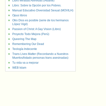
Libro Miradas Atrevidas (Aldarte)
Libro: Sobre la Opción por los Pobres.
Manual Educativo Diversidad Sexual (MOVILH)
Opus libros
Otro Dios es posible (serie de los hermanos
López Vigil)
Passion of Christ: A Gay Vision (Libro)
Proyecto Todo Mejora (Perú)
Queering The Map
Remembering Our Dead
Teología Indecente
Trans Lives Matter (Recordando a Nuestros
Muertos/listado personas trans asesinadas)
Tu vida va a mejorar
WEB Islam