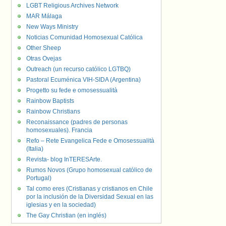
LGBT Religious Archives Network
MAR Málaga
New Ways Ministry
Noticias Comunidad Homosexual Católica
Other Sheep
Otras Ovejas
Outreach (un recurso católico LGTBQ)
Pastoral Ecuménica VIH-SIDA (Argentina)
Progetto su fede e omosessualità
Rainbow Baptists
Rainbow Christians
Reconaissance (padres de personas
homosexuales). Francia
Refo – Rete Evangelica Fede e Omosessualità
(Italia)
Revista- blog InTERESArte.
Rumos Novos (Grupo homosexual católico de
Portugal)
Tal como eres (Cristianas y cristianos en Chile
por la inclusión de la Diversidad Sexual en las
iglesias y en la sociedad)
The Gay Christian (en inglés)