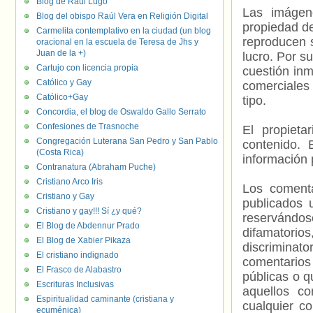
Blog de Raúl Lugo
Las imágene
Blog del obispo Raúl Vera en Religión Digital
propiedad de
Carmelita contemplativo en la ciudad (un blog
reproducen s
oracional en la escuela de Teresa de Jhs y
Juan de la +)
lucro. Por s
Cartujo con licencia propia
cuestión inm
Católico y Gay
comerciales 
Católico+Gay
tipo.
Concordia, el blog de Oswaldo Gallo Serrato
Confesiones de Trasnoche
El propieta
Congregación Luterana San Pedro y San Pablo
contenido. 
(Costa Rica)
información 
Contranatura (Abraham Puche)
Cristiano Arco Iris
Los comenta
Cristiano y Gay
publicados 
Cristiano y gay!!! Sí ¿y qué?
reservándos
El Blog de Abdennur Prado
difamatorio
El Blog de Xabier Pikaza
discriminat
El cristiano indignado
comentarios
El Frasco de Alabastro
públicas o 
Escrituras Inclusivas
aquellos c
Espiritualidad caminante (cristiana y
cualquier c
ecuménica)