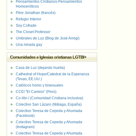
Pensamientos Cristianos-Pensamientos
Homoeróticos
Père Jonathan (francés)
Refugio Interior
Soy Cofrade
The Closet Professor
Umbrales de Luz (Blog de José Arregi)
Una mirada gay
Comunidades e Iglesias cristianas LGTBI+
Casa de Luz (dejando huella)
Cathedral of Hope/Catedral de la Esperanza
(Texas, EE.UU.)
Católicos homo y bisexuales
CCEI "El Camino" (Perú)
Co-libr-í (Comunidad Cristiana inclusiva)
Colectivo San Lázaro (Málaga, España)
Colectivo Teresa de Cepeda y Ahumada
(Facebook)
Colectivo Teresa de Cepeda y Ahumada
(Instagram)
Colectivo Teresa de Cepeda y Ahumada