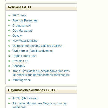
Noticias LGTBI+
76 Crimes
Agencia Presentes
CromosomaX
Dos Manzanas
Gayety
New Ways Ministry
Outreach (un recurso católico LGTBQ)
Oveja Rosa (Familias diversas)
Radio Carlos Paz
Revista GQ
SentidoG
Trans Lives Matter (Recordando a Nuestros
Muertos/listado personas trans asesinadas)
XtraMagazine
Organizaciones cristianas LGTBI+
ACGIL (Barcelona)
Afirmación (Mormones Gays y mormonas
lesbianas)