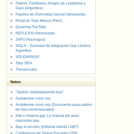
Padres, Familiares, Amigos de Lesbianas y
Gays (Argentina)
Papeles de Diversidad Sexual (Venezuela)
Proyecto Todo Mejora (Perú)
Queering The Map
REFLEJOS (Venezuela)
SAFO (Nicaragua)
SIGLA – Sociedad de Integración Gay Lésbica
Argentina
SOLIDARIGAY
Stop SIDA
Transexualia
Varios
"Sedom. Indebidamente tuyo"
Acéptenme como soy
Acéptenme como soy (Documento para padres
de hijos homosexuales)
Arte e Historia gay. La historia del amor
masculino gay.
Bajo el arcoíris (Editorial infantil LGBT).
Conferencia de Teresa Forcades OSB: