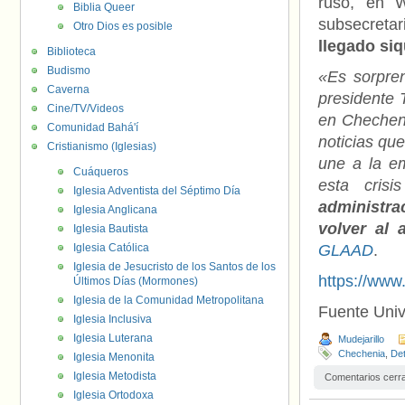
ruso, en W
Biblia Queer
subsecretar
Otro Dios es posible
llegado siq
Biblioteca
Budismo
«Es sorpren
Caverna
presidente 
Cine/TV/Videos
en Checheni
Comunidad Bahá'í
noticias qu
Cristianismo (Iglesias)
une a la e
Cuáqueros
esta cris
Iglesia Adventista del Séptimo Día
administra
Iglesia Anglicana
volver al 
Iglesia Bautista
Iglesia Católica
GLAAD
.
Iglesia de Jesucristo de los Santos de los
https://ww
Últimos Días (Mormones)
Iglesia de la Comunidad Metropolitana
Fuente Uni
Iglesia Inclusiva
Iglesia Luterana
Mudejarillo
Chechenia
,
De
Iglesia Menonita
Iglesia Metodista
Comentarios cerr
Iglesia Ortodoxa