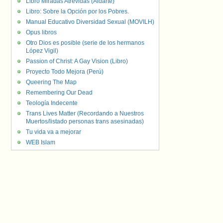
Libro Miradas Atrevidas (Aldarte)
Libro: Sobre la Opción por los Pobres.
Manual Educativo Diversidad Sexual (MOVILH)
Opus libros
Otro Dios es posible (serie de los hermanos
López Vigil)
Passion of Christ: A Gay Vision (Libro)
Proyecto Todo Mejora (Perú)
Queering The Map
Remembering Our Dead
Teología Indecente
Trans Lives Matter (Recordando a Nuestros
Muertos/listado personas trans asesinadas)
Tu vida va a mejorar
WEB Islam