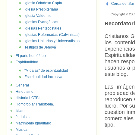
Iglesia Ortodoxa Copta
Corea del Sur
Iglesia Presbiteriana
Copyright © 200
Iglesia Valdense
Iglesias Evangélicas
Recordator
Iglesias Pentecostales
Iglesias Reformadas (Calvinistas)
Cristianos G
Iglesias Unitarias y Universalistas
los contenid
Testigos de Jehová
experienci
Espiritualid
El parte homófobo
hacen respo
Espiritualidad
usuarios a p
"Migajas" de espiritualidad
este blog.
Espiritualidad Inclusiva
General
Las imágene
Hinduísmo
propiedad de
Historia LGTBI
reproducen s
Homofobia/ Transfobia.
lucro. Por s
Islam
cuestión inm
Judaísmo
comerciales 
Matrimonio igualitario
tipo.
Música