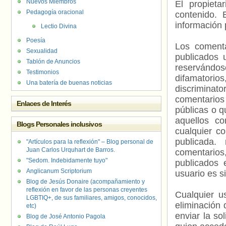
Nuevos Miembros
El propieta
Pedagogía oracional
contenido. 
información 
Lectio Divina
Poesía
Los comenta
Sexualidad
publicados 
Tablón de Anuncios
reservándos
Testimonios
difamatorio
Una batería de buenas noticias
discriminat
comentarios
Enlaces de Interés
públicas o 
aquellos c
Blogs Personales inclusivos
cualquier c
publicada.
"Artículos para la reflexión" – Blog personal de
Juan Carlos Urquhart de Barros.
comentarios,
"Sedom. Indebidamente tuyo"
publicados 
Anglicanum Scriptorium
usuario es s
Blog de Jesús Donaire (acompañamiento y
reflexión en favor de las personas creyentes
Cualquier us
LGBTIQ+, de sus familiares, amigos, conocidos,
eliminación 
etc)
enviar la so
Blog de José Antonio Pagola