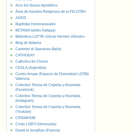
Arco Iris Nuevo Apostólico
Área de Asuntos Religiosos de la FELGTBI+
AXIOS
Baptistas Homosexuales
BETANIA (antes Galigay)
Biblioteca LGTTB «Oscar Hermes Villordo»
Blog de Betania
Cammini di Speranza (Italia)
CATHOGAY
Catholics for Choice
CEGLA (Argentina)
Centro Arrupe (Espacio de Diversidad LGTBI)
Valencia.
Colectivo Teresa de Cepeda y Ahumada
(Facebook)
Colectivo Teresa de Cepeda y Ahumada
(Instagram)
Colectivo Teresa de Cepeda y Ahumada
(Youtube)
CRISMHOM
Cristo LGBTI (Venezuela)
David et Jonathan (Francia)