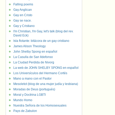
Falling poems
Gay Anglican
Gay en Cristo
Gay se nace.
Gay y Cristiano
I'm Christian, I'm Gay, let's talk (blog del rev.
David Eck)
Isla flotante: bitácora de un gay cristiano
James Alison Theology
John Shelby Spong en español
La Casulla de San Ildefonso
La Ciudad Perdida de Nivorg
La web de JOHN SHELBY SPONG en español
Los Universículos del Hermano Cortés
Mano a mano con el Pastor
Mesoletot (blog de una mujer judía y lesbiana)
Moradas de Deus (portugués)
Moral y Doctrina LGBTI
Mundo Homo
Nuestra Señora de los Homosexuales
Pays de Zabulon