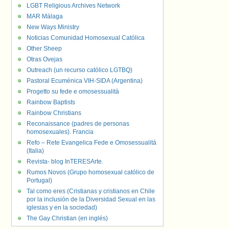
LGBT Religious Archives Network
MAR Málaga
New Ways Ministry
Noticias Comunidad Homosexual Católica
Other Sheep
Otras Ovejas
Outreach (un recurso católico LGTBQ)
Pastoral Ecuménica VIH-SIDA (Argentina)
Progetto su fede e omosessualità
Rainbow Baptists
Rainbow Christians
Reconaissance (padres de personas
homosexuales). Francia
Refo – Rete Evangelica Fede e Omosessualità
(Italia)
Revista- blog InTERESArte.
Rumos Novos (Grupo homosexual católico de
Portugal)
Tal como eres (Cristianas y cristianos en Chile
por la inclusión de la Diversidad Sexual en las
iglesias y en la sociedad)
The Gay Christian (en inglés)