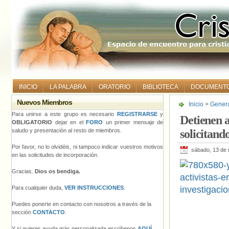
INICIO
LA PALABRA
ORATORIO
BIBLIOTECA
DOCUMENT
Nuevos Miembros
Inicio
>
Gener
solicitando in
Para unirse a este grupo es necesario
REGISTRARSE
y
Detienen a
OBLIGATORIO
dejar en el
FORO
un primer mensaje de
saludo y presentación al resto de miembros.
solicitand
Por favor, no lo olvidéis, ni tampoco indicar vuestros motivos
sábado, 13 de
en las solicitudes de incorporación.
Gracias.
Dios os bendiga.
Para cualquier duda,
VER INSTRUCCIONES
.
Puedes ponerte en contacto con nosotros a través de la
sección
CONTACTO
.
Y si quieres ayuda más personalizada escríbenos
AQUÍ