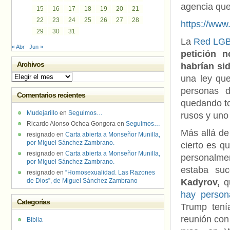
agencia que
15
16
17
18
19
20
21
22
23
24
25
26
27
28
https://ww
29
30
31
La
Red LGB
« Abr
Jun »
petición 
Archivos
habrían sid
Archivos
una ley que
personas d
Comentarios recientes
quedando to
Mudejarillo
en
Seguimos…
rusos y uno 
Ricardo Alonso Ochoa Gongora
en
Seguimos…
Más allá de
resignado
en
Carta abierta a Monseñor Munilla,
por Miguel Sánchez Zambrano.
cierto es q
resignado
en
Carta abierta a Monseñor Munilla,
personalme
por Miguel Sánchez Zambrano.
estaba su
resignado
en
“Homosexualidad. Las Razones
de Dios”, de Miguel Sánchez Zambrano
Kadyrov,
q
hay person
Categorías
Trump tení
reunión con
Biblia