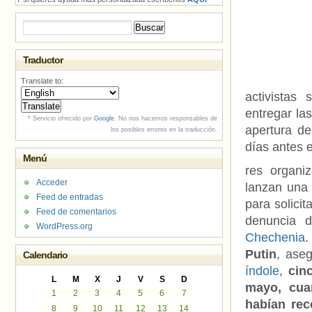
Buscar:
Traductor
Translate to:
activistas
entregar la
* Servicio ofrecido por
Google
. No nos hacemos responsables de
apertura de
los posibles errores en la traducción.
días antes e
Menú
res organi
Acceder
lanzan una
Feed de entradas
para solicit
Feed de comentarios
denuncia 
WordPress.org
Chechenia
.
Putin
, ase
Calendario
índole
,
cin
L
M
X
J
V
S
D
mayo, cua
1
2
3
4
5
6
7
habían rec
8
9
10
11
12
13
14