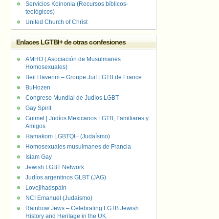
Servicios Koinonia (Recursos bíblicos-
teológicos)
United Church of Christ
Enlaces LGTBI+ de otras confesiones
AMHO ( Asociación de Musulmanes
Homosexuales)
Beit Haverim – Groupe Juif LGTB de France
BuHozen
Congreso Mundial de Judíos LGBT
Gay Spirit
Guimel | Judíos Mexicanos LGTB, Familiares y
Amigos
Hamakom LGBTQI+ (Judaísmo)
Homosexuales musulmanes de Francia
Islam Gay
Jewish LGBT Network
Judíos argentinos GLBT (JAG)
Lovejihadspain
NCI Emanuel (Judaísmo)
Rainbow Jews – Celebrating LGTB Jewish
History and Heritage in the UK