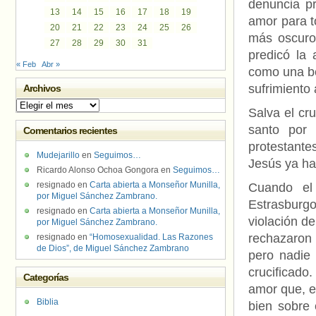
denuncia pr
13
14
15
16
17
18
19
amor para t
20
21
22
23
24
25
26
más oscuro
27
28
29
30
31
predicó la 
« Feb
Abr »
como una be
sufrimiento
Archivos
Archivos
Salva el cr
santo por 
Comentarios recientes
protestante
Mudejarillo
en
Seguimos…
Jesús ya ha 
Ricardo Alonso Ochoa Gongora
en
Seguimos…
resignado
en
Carta abierta a Monseñor Munilla,
Cuando el
por Miguel Sánchez Zambrano.
Estrasburg
resignado
en
Carta abierta a Monseñor Munilla,
violación d
por Miguel Sánchez Zambrano.
rechazaron f
resignado
en
“Homosexualidad. Las Razones
de Dios”, de Miguel Sánchez Zambrano
pero nadie 
crucificado
Categorías
amor que, e
Biblia
bien sobre 