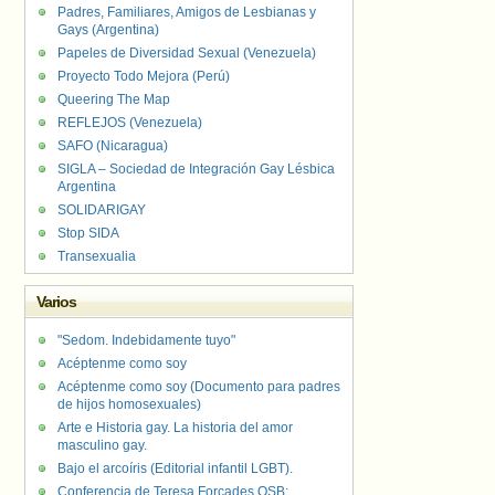
Padres, Familiares, Amigos de Lesbianas y
Gays (Argentina)
Papeles de Diversidad Sexual (Venezuela)
Proyecto Todo Mejora (Perú)
Queering The Map
REFLEJOS (Venezuela)
SAFO (Nicaragua)
SIGLA – Sociedad de Integración Gay Lésbica
Argentina
SOLIDARIGAY
Stop SIDA
Transexualia
Varios
"Sedom. Indebidamente tuyo"
Acéptenme como soy
Acéptenme como soy (Documento para padres
de hijos homosexuales)
Arte e Historia gay. La historia del amor
masculino gay.
Bajo el arcoíris (Editorial infantil LGBT).
Conferencia de Teresa Forcades OSB: