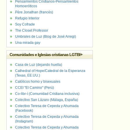
Pensamientos Cristianos-Pensamientos
Homoeróticos
Père Jonathan (francés)
Refugio Interior
Soy Cofrade
The Closet Professor
Umbrales de Luz (Blog de José Arregi)
Una mirada gay
Comunidades e Iglesias cristianas LGTBI+
Casa de Luz (dejando huella)
Cathedral of Hope/Catedral de la Esperanza
(Texas, EE.UU.)
Católicos homo y bisexuales
CCEI "El Camino" (Perú)
Co-libr-í (Comunidad Cristiana inclusiva)
Colectivo San Lázaro (Málaga, España)
Colectivo Teresa de Cepeda y Ahumada
(Facebook)
Colectivo Teresa de Cepeda y Ahumada
(Instagram)
Colectivo Teresa de Cepeda y Ahumada