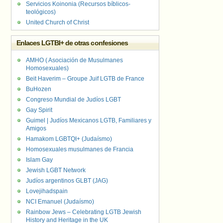
Servicios Koinonia (Recursos bíblicos-
teológicos)
United Church of Christ
Enlaces LGTBI+ de otras confesiones
AMHO ( Asociación de Musulmanes
Homosexuales)
Beit Haverim – Groupe Juif LGTB de France
BuHozen
Congreso Mundial de Judíos LGBT
Gay Spirit
Guimel | Judíos Mexicanos LGTB, Familiares y
Amigos
Hamakom LGBTQI+ (Judaísmo)
Homosexuales musulmanes de Francia
Islam Gay
Jewish LGBT Network
Judíos argentinos GLBT (JAG)
Lovejihadspain
NCI Emanuel (Judaísmo)
Rainbow Jews – Celebrating LGTB Jewish
History and Heritage in the UK