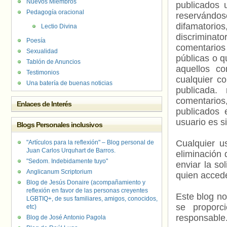
Nuevos Miembros
publicados 
Pedagogía oracional
reservándos
difamatorio
Lectio Divina
discriminat
Poesía
comentarios
Sexualidad
públicas o 
Tablón de Anuncios
aquellos c
Testimonios
cualquier c
Una batería de buenas noticias
publicada.
comentarios,
Enlaces de Interés
publicados 
usuario es s
Blogs Personales inclusivos
Cualquier us
"Artículos para la reflexión" – Blog personal de
Juan Carlos Urquhart de Barros.
eliminación 
"Sedom. Indebidamente tuyo"
enviar la so
Anglicanum Scriptorium
quien accede
Blog de Jesús Donaire (acompañamiento y
reflexión en favor de las personas creyentes
Este blog no
LGBTIQ+, de sus familiares, amigos, conocidos,
se proporc
etc)
responsable
Blog de José Antonio Pagola