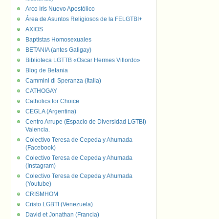
Arco Iris Nuevo Apostólico
Área de Asuntos Religiosos de la FELGTBI+
AXIOS
Baptistas Homosexuales
BETANIA (antes Galigay)
Biblioteca LGTTB «Oscar Hermes Villordo»
Blog de Betania
Cammini di Speranza (Italia)
CATHOGAY
Catholics for Choice
CEGLA (Argentina)
Centro Arrupe (Espacio de Diversidad LGTBI)
Valencia.
Colectivo Teresa de Cepeda y Ahumada
(Facebook)
Colectivo Teresa de Cepeda y Ahumada
(Instagram)
Colectivo Teresa de Cepeda y Ahumada
(Youtube)
CRISMHOM
Cristo LGBTI (Venezuela)
David et Jonathan (Francia)