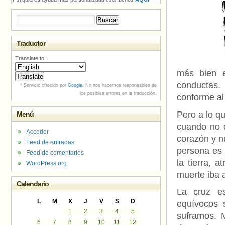
Buscar:
Traductor
Translate to:
más bien e
conductas. 
* Servicio ofrecido por
Google
. No nos hacemos responsables de
los posibles errores en la traducción.
conforme al
Pero a lo q
Menú
cuando no 
Acceder
corazón y n
Feed de entradas
persona es 
Feed de comentarios
la tierra, 
WordPress.org
muerte iba a
Calendario
La cruz e
L
M
X
J
V
S
D
equívocos s
1
2
3
4
5
suframos. 
6
7
8
9
10
11
12