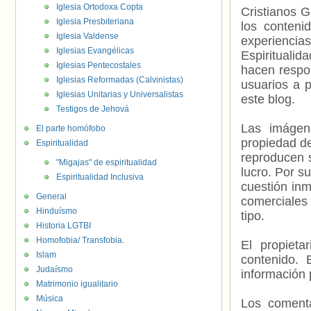
Iglesia Ortodoxa Copta
Cristianos G
Iglesia Presbiteriana
los contenid
Iglesia Valdense
experienci
Iglesias Evangélicas
Espiritualid
Iglesias Pentecostales
hacen respo
Iglesias Reformadas (Calvinistas)
usuarios a p
Iglesias Unitarias y Universalistas
este blog.
Testigos de Jehová
Las imágene
El parte homófobo
propiedad de
Espiritualidad
reproducen s
"Migajas" de espiritualidad
lucro. Por s
Espiritualidad Inclusiva
cuestión inm
General
comerciales 
Hinduísmo
tipo.
Historia LGTBI
Homofobia/ Transfobia.
El propieta
Islam
contenido. 
Judaísmo
información 
Matrimonio igualitario
Música
Los comenta