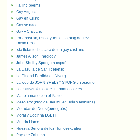
Falling poems
Gay Anglican
Gay en Cristo
Gay se nace.
Gay y Cristiano
I'm Christian, I'm Gay, let's talk (blog del rev.
David Eck)
Isla flotante: bitácora de un gay cristiano
James Alison Theology
John Shelby Spong en español
La Casulla de San Ildefonso
La Ciudad Perdida de Nivorg
La web de JOHN SHELBY SPONG en español
Los Universículos del Hermano Cortés
Mano a mano con el Pastor
Mesoletot (blog de una mujer judía y lesbiana)
Moradas de Deus (portugués)
Moral y Doctrina LGBTI
Mundo Homo
Nuestra Señora de los Homosexuales
Pays de Zabulon