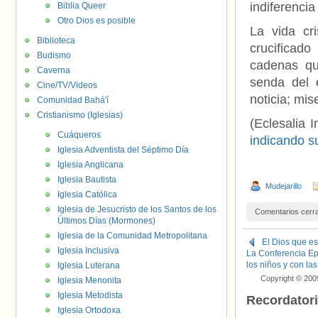
indiferencia
Biblia Queer
Otro Dios es posible
La vida cr
Biblioteca
crucificado
Budismo
cadenas qu
Caverna
senda del 
Cine/TV/Videos
noticia; mis
Comunidad Bahá'í
Cristianismo (Iglesias)
(Eclesalia I
Cuáqueros
indicando s
Iglesia Adventista del Séptimo Día
Iglesia Anglicana
Iglesia Bautista
Mudejarillo
Iglesia Católica
Iglesia de Jesucristo de los Santos de los
Comentarios cerr
Últimos Días (Mormones)
Iglesia de la Comunidad Metropolitana
El Dios que es
Iglesia Inclusiva
La Conferencia Epi
los niños y con la
Iglesia Luterana
Copyright © 200
Iglesia Menonita
Iglesia Metodista
Recordator
Iglesia Ortodoxa