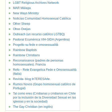
LGBT Religious Archives Network
MAR Málaga
New Ways Ministry
Noticias Comunidad Homosexual Católica
Other Sheep
Otras Ovejas
Outreach (un recurso católico LGTBQ)
Pastoral Ecuménica VIH-SIDA (Argentina)
Progetto su fede e omosessualità
Rainbow Baptists
Rainbow Christians
Reconaissance (padres de personas
homosexuales). Francia
Refo – Rete Evangelica Fede e Omosessualità
(Italia)
Revista- blog InTERESArte.
Rumos Novos (Grupo homosexual católico de
Portugal)
Tal como eres (Cristianas y cristianos en Chile
por la inclusión de la Diversidad Sexual en las
iglesias y en la sociedad)
The Gay Christian (en inglés)