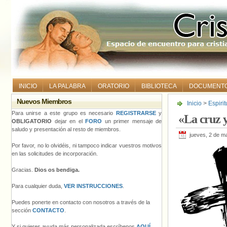
INICIO
LA PALABRA
ORATORIO
BIBLIOTECA
DOCUMENT
Nuevos Miembros
Inicio
>
Espiri
Para unirse a este grupo es necesario
REGISTRARSE
y
«La cruz y
OBLIGATORIO
dejar en el
FORO
un primer mensaje de
saludo y presentación al resto de miembros.
jueves, 2 de m
Por favor, no lo olvidéis, ni tampoco indicar vuestros motivos
en las solicitudes de incorporación.
Gracias.
Dios os bendiga.
Para cualquier duda,
VER INSTRUCCIONES
.
Puedes ponerte en contacto con nosotros a través de la
sección
CONTACTO
.
Y si quieres ayuda más personalizada escríbenos
AQUÍ