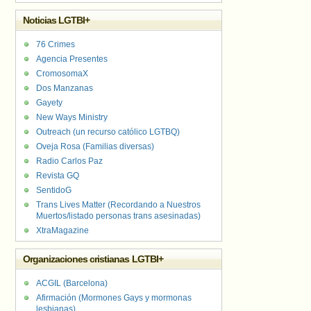
Noticias LGTBI+
76 Crimes
Agencia Presentes
CromosomaX
Dos Manzanas
Gayety
New Ways Ministry
Outreach (un recurso católico LGTBQ)
Oveja Rosa (Familias diversas)
Radio Carlos Paz
Revista GQ
SentidoG
Trans Lives Matter (Recordando a Nuestros
Muertos/listado personas trans asesinadas)
XtraMagazine
Organizaciones cristianas LGTBI+
ACGIL (Barcelona)
Afirmación (Mormones Gays y mormonas
lesbianas)