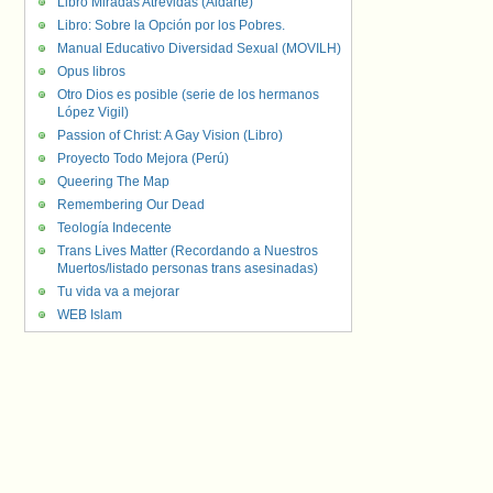
Libro Miradas Atrevidas (Aldarte)
Libro: Sobre la Opción por los Pobres.
Manual Educativo Diversidad Sexual (MOVILH)
Opus libros
Otro Dios es posible (serie de los hermanos
López Vigil)
Passion of Christ: A Gay Vision (Libro)
Proyecto Todo Mejora (Perú)
Queering The Map
Remembering Our Dead
Teología Indecente
Trans Lives Matter (Recordando a Nuestros
Muertos/listado personas trans asesinadas)
Tu vida va a mejorar
WEB Islam