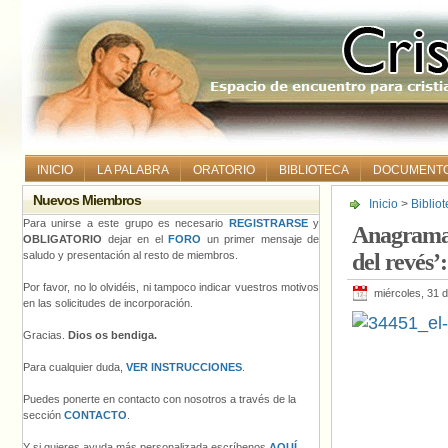
INICIO
LA PALABRA
ORATORIO
BIBLIOTECA
DOCUMENT
Nuevos Miembros
Inicio
>
Biblio
tortuoso viaje
Para unirse a este grupo es necesario
REGISTRARSE
y
Anagrama 
OBLIGATORIO
dejar en el
FORO
un primer mensaje de
saludo y presentación al resto de miembros.
del revés’
Por favor, no lo olvidéis, ni tampoco indicar vuestros motivos
miércoles, 31 
en las solicitudes de incorporación.
Gracias.
Dios os bendiga.
Para cualquier duda,
VER INSTRUCCIONES
.
Puedes ponerte en contacto con nosotros a través de la
sección
CONTACTO
.
Y si quieres ayuda más personalizada escríbenos
AQUÍ