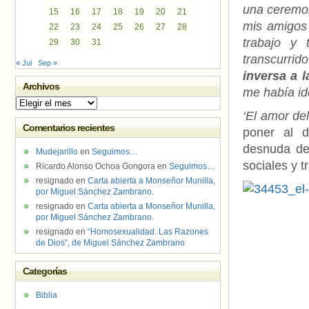
una ceremoni
15
16
17
18
19
20
21
mis amigos 
22
23
24
25
26
27
28
trabajo y 
29
30
31
transcurrid
« Jul
Sep »
inversa a 
Archivos
me había id
Archivos
‘El amor de
Comentarios recientes
poner al d
desnuda de
Mudejarillo
en
Seguimos…
sociales y t
Ricardo Alonso Ochoa Gongora
en
Seguimos…
resignado
en
Carta abierta a Monseñor Munilla,
por Miguel Sánchez Zambrano.
resignado
en
Carta abierta a Monseñor Munilla,
por Miguel Sánchez Zambrano.
resignado
en
“Homosexualidad. Las Razones
de Dios”, de Miguel Sánchez Zambrano
Categorías
Biblia