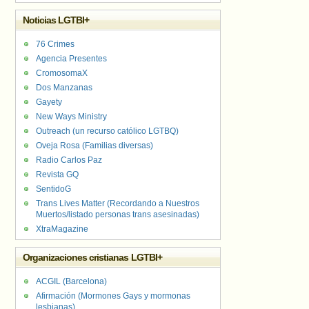
Noticias LGTBI+
76 Crimes
Agencia Presentes
CromosomaX
Dos Manzanas
Gayety
New Ways Ministry
Outreach (un recurso católico LGTBQ)
Oveja Rosa (Familias diversas)
Radio Carlos Paz
Revista GQ
SentidoG
Trans Lives Matter (Recordando a Nuestros
Muertos/listado personas trans asesinadas)
XtraMagazine
Organizaciones cristianas LGTBI+
ACGIL (Barcelona)
Afirmación (Mormones Gays y mormonas
lesbianas)