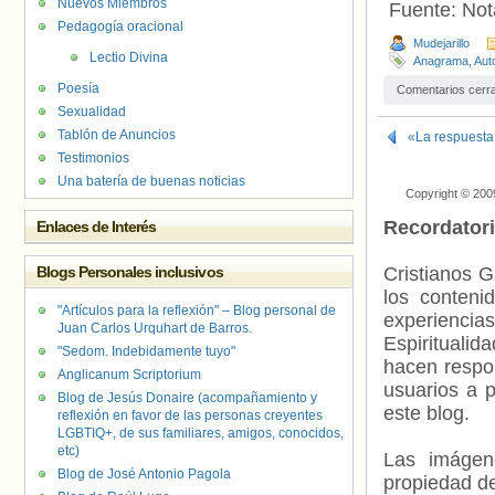
Nuevos Miembros
Fuente: No
Pedagogía oracional
Mudejarillo
Lectio Divina
Anagrama
,
Aut
Poesía
Comentarios cerr
Sexualidad
Tablón de Anuncios
«La respuesta 
Testimonios
Una batería de buenas noticias
Copyright © 200
Recordator
Enlaces de Interés
Blogs Personales inclusivos
Cristianos G
los contenid
"Artículos para la reflexión" – Blog personal de
experienci
Juan Carlos Urquhart de Barros.
Espiritualid
"Sedom. Indebidamente tuyo"
hacen respo
Anglicanum Scriptorium
usuarios a p
Blog de Jesús Donaire (acompañamiento y
este blog.
reflexión en favor de las personas creyentes
LGBTIQ+, de sus familiares, amigos, conocidos,
etc)
Las imágene
Blog de José Antonio Pagola
propiedad de