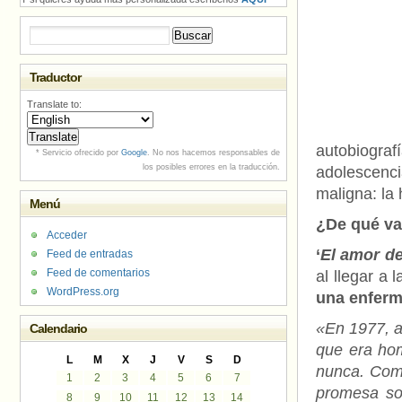
Buscar:
Traductor
Translate to:
autobiogr
* Servicio ofrecido por
Google
. No nos hacemos responsables de
los posibles errores en la traducción.
adolescenci
maligna: la
Menú
¿De qué v
Acceder
‘
El amor de
Feed de entradas
Feed de comentarios
al llegar a 
WordPress.org
una enferm
«En 1977, a
Calendario
que era hom
L
M
X
J
V
S
D
nunca. Como
1
2
3
4
5
6
7
promesa so
8
9
10
11
12
13
14