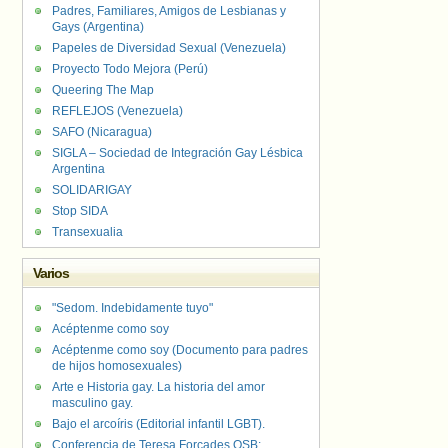
Padres, Familiares, Amigos de Lesbianas y
Gays (Argentina)
Papeles de Diversidad Sexual (Venezuela)
Proyecto Todo Mejora (Perú)
Queering The Map
REFLEJOS (Venezuela)
SAFO (Nicaragua)
SIGLA – Sociedad de Integración Gay Lésbica
Argentina
SOLIDARIGAY
Stop SIDA
Transexualia
Varios
"Sedom. Indebidamente tuyo"
Acéptenme como soy
Acéptenme como soy (Documento para padres
de hijos homosexuales)
Arte e Historia gay. La historia del amor
masculino gay.
Bajo el arcoíris (Editorial infantil LGBT).
Conferencia de Teresa Forcades OSB: