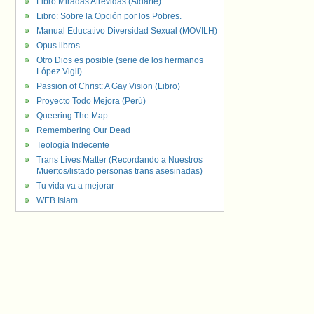
Libro Miradas Atrevidas (Aldarte)
Libro: Sobre la Opción por los Pobres.
Manual Educativo Diversidad Sexual (MOVILH)
Opus libros
Otro Dios es posible (serie de los hermanos
López Vigil)
Passion of Christ: A Gay Vision (Libro)
Proyecto Todo Mejora (Perú)
Queering The Map
Remembering Our Dead
Teología Indecente
Trans Lives Matter (Recordando a Nuestros
Muertos/listado personas trans asesinadas)
Tu vida va a mejorar
WEB Islam