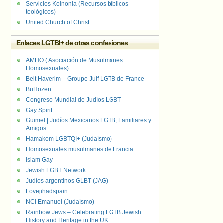
Servicios Koinonia (Recursos bíblicos-
teológicos)
United Church of Christ
Enlaces LGTBI+ de otras confesiones
AMHO ( Asociación de Musulmanes
Homosexuales)
Beit Haverim – Groupe Juif LGTB de France
BuHozen
Congreso Mundial de Judíos LGBT
Gay Spirit
Guimel | Judíos Mexicanos LGTB, Familiares y
Amigos
Hamakom LGBTQI+ (Judaísmo)
Homosexuales musulmanes de Francia
Islam Gay
Jewish LGBT Network
Judíos argentinos GLBT (JAG)
Lovejihadspain
NCI Emanuel (Judaísmo)
Rainbow Jews – Celebrating LGTB Jewish
History and Heritage in the UK