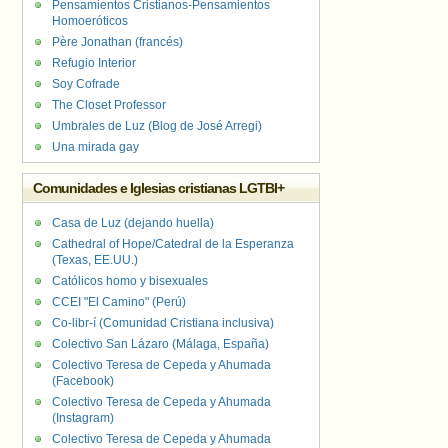
Pensamientos Cristianos-Pensamientos
Homoeróticos
Père Jonathan (francés)
Refugio Interior
Soy Cofrade
The Closet Professor
Umbrales de Luz (Blog de José Arregi)
Una mirada gay
Comunidades e Iglesias cristianas LGTBI+
Casa de Luz (dejando huella)
Cathedral of Hope/Catedral de la Esperanza
(Texas, EE.UU.)
Católicos homo y bisexuales
CCEI "El Camino" (Perú)
Co-libr-í (Comunidad Cristiana inclusiva)
Colectivo San Lázaro (Málaga, España)
Colectivo Teresa de Cepeda y Ahumada
(Facebook)
Colectivo Teresa de Cepeda y Ahumada
(Instagram)
Colectivo Teresa de Cepeda y Ahumada