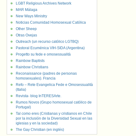
LGBT Religious Archives Network
MAR Málaga
New Ways Ministry
Noticias Comunidad Homosexual Católica
Other Sheep
Otras Ovejas
Outreach (un recurso católico LGTBQ)
Pastoral Ecuménica VIH-SIDA (Argentina)
Progetto su fede e omosessualità
Rainbow Baptists
Rainbow Christians
Reconaissance (padres de personas
homosexuales). Francia
Refo – Rete Evangelica Fede e Omosessualità
(Italia)
Revista- blog InTERESArte.
Rumos Novos (Grupo homosexual católico de
Portugal)
Tal como eres (Cristianas y cristianos en Chile
por la inclusión de la Diversidad Sexual en las
iglesias y en la sociedad)
The Gay Christian (en inglés)