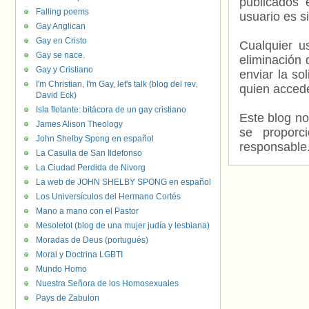
publicados 
Falling poems
usuario es s
Gay Anglican
Gay en Cristo
Cualquier us
Gay se nace.
eliminación 
Gay y Cristiano
enviar la so
I'm Christian, I'm Gay, let's talk (blog del rev.
quien accede
David Eck)
Isla flotante: bitácora de un gay cristiano
Este blog no
James Alison Theology
se proporc
John Shelby Spong en español
responsable
La Casulla de San Ildefonso
La Ciudad Perdida de Nivorg
La web de JOHN SHELBY SPONG en español
Los Universículos del Hermano Cortés
Mano a mano con el Pastor
Mesoletot (blog de una mujer judía y lesbiana)
Moradas de Deus (portugués)
Moral y Doctrina LGBTI
Mundo Homo
Nuestra Señora de los Homosexuales
Pays de Zabulon