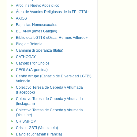
Arco Iris Nuevo Apostólico
Área de Asuntos Religiosos de la FELGTBI+
AXIOS
Baptistas Homosexuales
BETANIA (antes Galigay)
Biblioteca LGTTB «Oscar Hermes Villordo»
Blog de Betania
Cammini di Speranza (Italia)
CATHOGAY
Catholics for Choice
CEGLA (Argentina)
Centro Arrupe (Espacio de Diversidad LGTBI)
Valencia.
Colectivo Teresa de Cepeda y Ahumada
(Facebook)
Colectivo Teresa de Cepeda y Ahumada
(Instagram)
Colectivo Teresa de Cepeda y Ahumada
(Youtube)
CRISMHOM
Cristo LGBTI (Venezuela)
David et Jonathan (Francia)