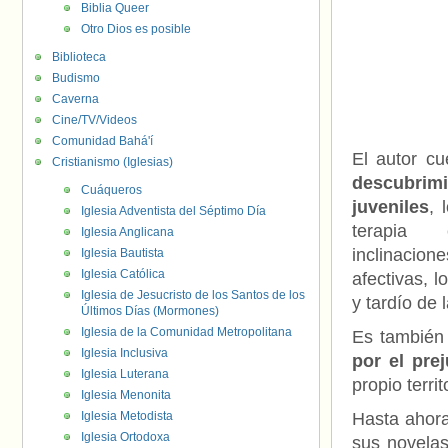
Biblia Queer
Otro Dios es posible
Biblioteca
Budismo
Caverna
Cine/TV/Videos
Comunidad Bahá'í
El autor cu
Cristianismo (Iglesias)
descubrim
Cuáqueros
juveniles
, 
Iglesia Adventista del Séptimo Día
terapia
Iglesia Anglicana
inclinacion
Iglesia Bautista
Iglesia Católica
afectivas, 
Iglesia de Jesucristo de los Santos de los
y tardío de 
Últimos Días (Mormones)
Iglesia de la Comunidad Metropolitana
Es también 
Iglesia Inclusiva
por el prej
Iglesia Luterana
propio territ
Iglesia Menonita
Iglesia Metodista
Hasta ahora
Iglesia Ortodoxa
sus novelas