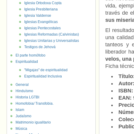
Iglesia Ortodoxa Copta
vida, ejemp
Iglesia Presbiteriana
través de e
Iglesia Valdense
sus miseri
Iglesias Evangélicas
Iglesias Pentecostales
El resultad
Iglesias Reformadas (Calvinistas)
una calida
Iglesias Unitarias y Universalistas
tanteos y 
Testigos de Jehová
liberador h
El parte homófobo
velos, una 
Espiritualidad
Ficha técni
"Migajas" de espiritualidad
Título
Espiritualidad Inclusiva
Autor
General
ISBN:
Hinduísmo
EAN:
Historia LGTBI
Homofobia/ Transfobia.
Preci
Islam
Númer
Judaísmo
Colec
Matrimonio igualitario
Publi
Música