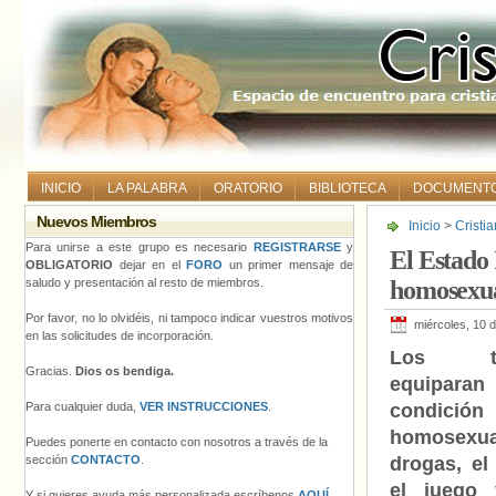
INICIO
LA PALABRA
ORATORIO
BIBLIOTECA
DOCUMENT
Nuevos Miembros
Inicio
>
Cristia
los cristianos
Para unirse a este grupo es necesario
REGISTRARSE
y
El Estado 
OBLIGATORIO
dejar en el
FORO
un primer mensaje de
saludo y presentación al resto de miembros.
homosexual
Por favor, no lo olvidéis, ni tampoco indicar vuestros motivos
miércoles, 10 
en las solicitudes de incorporación.
Los terr
Gracias.
Dios os bendiga.
equipa
Para cualquier duda,
VER INSTRUCCIONES
.
condición
homosexua
Puedes ponerte en contacto con nosotros a través de la
sección
CONTACTO
.
drogas, el
el juego 
Y si quieres ayuda más personalizada escríbenos
AQUÍ