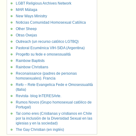
LGBT Religious Archives Network
MAR Málaga
New Ways Ministry
Noticias Comunidad Homosexual Católica
Other Sheep
Otras Ovejas
Outreach (un recurso católico LGTBQ)
Pastoral Ecuménica VIH-SIDA (Argentina)
Progetto su fede e omosessualità
Rainbow Baptists
Rainbow Christians
Reconaissance (padres de personas
homosexuales). Francia
Refo – Rete Evangelica Fede e Omosessualità
(Italia)
Revista- blog InTERESArte.
Rumos Novos (Grupo homosexual católico de
Portugal)
Tal como eres (Cristianas y cristianos en Chile
por la inclusión de la Diversidad Sexual en las
iglesias y en la sociedad)
The Gay Christian (en inglés)