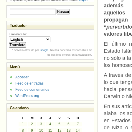
además
Buscar:
aquell
propag
Traductor
“pervertid
valores lib
Translate to:
El último n
Estado Islám
* Servicio ofrecido por
Google
. No nos hacemos responsables de
los posibles errores en la traducción.
no sólo a la
los homose
Menú
A través de
Acceder
lo que teng
Feed de entradas
hacia pens
Feed de comentarios
Darwin o Ni
WordPress.org
En sus artí
Calendario
alaba los a
L
M
X
J
V
S
D
en Estados 
1
2
3
4
5
6
7
de Niza o e
8
9
10
11
12
13
14