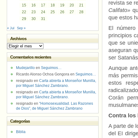
revista se r
15
16
17
18
19
20
21
Califato»
qu
22
23
24
25
26
27
28
que estos h
29
30
31
El número 
« Jul
Sep »
principios c
Archivos
que se unier
Archivos
aseguran qu
Comentarios recientes
ser Satanás
Aunque ante
Mudejarillo
en
Seguimos…
Ricardo Alonso Ochoa Gongora
en
Seguimos…
más permisi
resignado
en
Carta abierta a Monseñor Munilla,
estos res
por Miguel Sánchez Zambrano.
radicalizad
resignado
en
Carta abierta a Monseñor Munilla,
Corán permi
por Miguel Sánchez Zambrano.
resignado
en
“Homosexualidad. Las Razones
musulmanes
de Dios”, de Miguel Sánchez Zambrano
Contra los
Categorías
A parte de l
Biblia
del EI diri