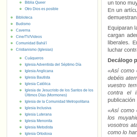
un tono muy
Biblia Queer
Otro Dios es posible
En un artícu
demuestra
Biblioteca
Budismo
Equiparan l
Caverna
cargan ade
Cine/TV/Videos
liberales. 
Comunidad Bahá'í
luchar cont
Cristianismo (Iglesias)
Cuáqueros
Decálogo p
Iglesia Adventista del Séptimo Día
«Así como e
Iglesia Anglicana
debéis aterr
Iglesia Bautista
Iglesia Católica
vuestro ter
Iglesia de Jesucristo de los Santos de los
contra el 
Últimos Días (Mormones)
publicación
Iglesia de la Comunidad Metropolitana
Iglesia Inclusiva
«Así como e
Iglesia Luterana
los muyahi
Iglesia Menonita
vosotros at
Iglesia Metodista
como lo han
Iglesia Ortodoxa