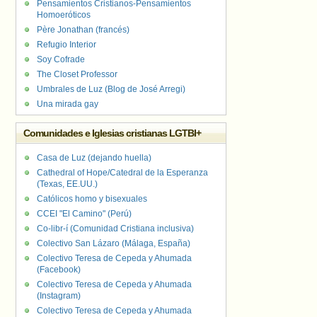
Pensamientos Cristianos-Pensamientos
Homoeróticos
Père Jonathan (francés)
Refugio Interior
Soy Cofrade
The Closet Professor
Umbrales de Luz (Blog de José Arregi)
Una mirada gay
Comunidades e Iglesias cristianas LGTBI+
Casa de Luz (dejando huella)
Cathedral of Hope/Catedral de la Esperanza
(Texas, EE.UU.)
Católicos homo y bisexuales
CCEI "El Camino" (Perú)
Co-libr-í (Comunidad Cristiana inclusiva)
Colectivo San Lázaro (Málaga, España)
Colectivo Teresa de Cepeda y Ahumada
(Facebook)
Colectivo Teresa de Cepeda y Ahumada
(Instagram)
Colectivo Teresa de Cepeda y Ahumada