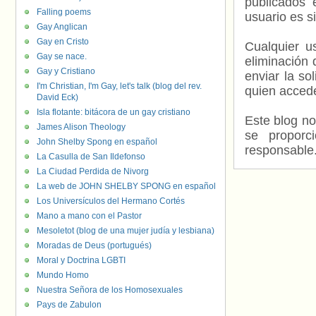
publicados 
Falling poems
usuario es s
Gay Anglican
Gay en Cristo
Cualquier us
Gay se nace.
eliminación 
Gay y Cristiano
enviar la so
I'm Christian, I'm Gay, let's talk (blog del rev.
quien accede
David Eck)
Isla flotante: bitácora de un gay cristiano
Este blog no
James Alison Theology
se proporc
John Shelby Spong en español
responsable
La Casulla de San Ildefonso
La Ciudad Perdida de Nivorg
La web de JOHN SHELBY SPONG en español
Los Universículos del Hermano Cortés
Mano a mano con el Pastor
Mesoletot (blog de una mujer judía y lesbiana)
Moradas de Deus (portugués)
Moral y Doctrina LGBTI
Mundo Homo
Nuestra Señora de los Homosexuales
Pays de Zabulon