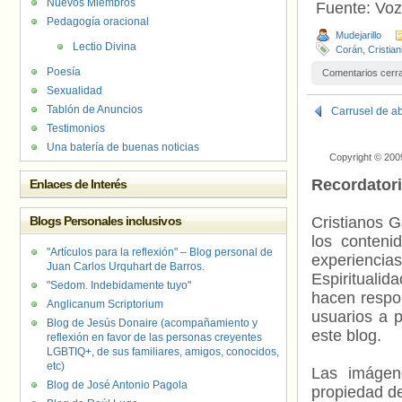
Nuevos Miembros
Fuente: Voz
Pedagogía oracional
Mudejarillo
Lectio Divina
Corán
,
Cristia
Poesía
Comentarios cerr
Sexualidad
Tablón de Anuncios
Carrusel de a
Testimonios
Una batería de buenas noticias
Copyright © 200
Recordator
Enlaces de Interés
Blogs Personales inclusivos
Cristianos G
los contenid
"Artículos para la reflexión" – Blog personal de
experienci
Juan Carlos Urquhart de Barros.
Espiritualid
"Sedom. Indebidamente tuyo"
hacen respo
Anglicanum Scriptorium
usuarios a p
Blog de Jesús Donaire (acompañamiento y
este blog.
reflexión en favor de las personas creyentes
LGBTIQ+, de sus familiares, amigos, conocidos,
etc)
Las imágene
Blog de José Antonio Pagola
propiedad de