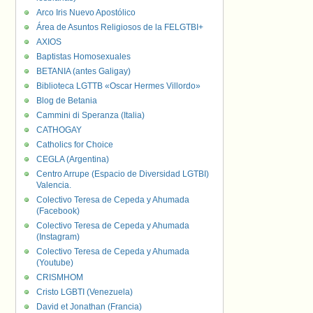
Arco Iris Nuevo Apostólico
Área de Asuntos Religiosos de la FELGTBI+
AXIOS
Baptistas Homosexuales
BETANIA (antes Galigay)
Biblioteca LGTTB «Oscar Hermes Villordo»
Blog de Betania
Cammini di Speranza (Italia)
CATHOGAY
Catholics for Choice
CEGLA (Argentina)
Centro Arrupe (Espacio de Diversidad LGTBI)
Valencia.
Colectivo Teresa de Cepeda y Ahumada
(Facebook)
Colectivo Teresa de Cepeda y Ahumada
(Instagram)
Colectivo Teresa de Cepeda y Ahumada
(Youtube)
CRISMHOM
Cristo LGBTI (Venezuela)
David et Jonathan (Francia)