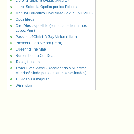
Libro Miradas Atrevidas (Aldarte)
Libro: Sobre la Opción por los Pobres.
Manual Educativo Diversidad Sexual (MOVILH)
Opus libros
Otro Dios es posible (serie de los hermanos
López Vigil)
Passion of Christ: A Gay Vision (Libro)
Proyecto Todo Mejora (Perú)
Queering The Map
Remembering Our Dead
Teología Indecente
Trans Lives Matter (Recordando a Nuestros
Muertos/listado personas trans asesinadas)
Tu vida va a mejorar
WEB Islam