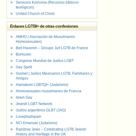
Servicios Koinonia (Recursos bíblicos-
teológicos)
United Church of Christ
Enlaces LGTBI+ de otras confesiones
AMHO ( Asociación de Musulmanes
Homosexuales)
Beit Haverim – Groupe Juif LGTB de France
BuHozen
Congreso Mundial de Judíos LGBT
Gay Spirit
Guimel | Judíos Mexicanos LGTB, Familiares y
Amigos
Hamakom LGBTQI+ (Judaísmo)
Homosexuales musulmanes de Francia
Islam Gay
Jewish LGBT Network
Judíos argentinos GLBT (JAG)
Lovejihadspain
NCI Emanuel (Judaísmo)
Rainbow Jews – Celebrating LGTB Jewish
History and Heritage in the UK