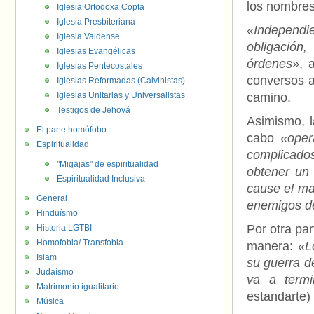
los nombres
Iglesia Ortodoxa Copta
Iglesia Presbiteriana
«Independi
Iglesia Valdense
obligación
Iglesias Evangélicas
órdenes»
, 
Iglesias Pentecostales
conversos a
Iglesias Reformadas (Calvinistas)
Iglesias Unitarias y Universalistas
camino.
Testigos de Jehová
Asimismo, la
El parte homófobo
cabo
«oper
Espiritualidad
complicados
"Migajas" de espiritualidad
obtener un 
Espiritualidad Inclusiva
cause el ma
General
enemigos d
Hinduísmo
Por otra part
Historia LGTBI
Homofobia/ Transfobia.
manera:
«L
Islam
su guerra de
Judaísmo
va a termi
Matrimonio igualitario
estandarte)
Música