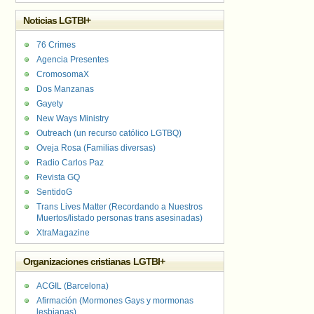
Noticias LGTBI+
76 Crimes
Agencia Presentes
CromosomaX
Dos Manzanas
Gayety
New Ways Ministry
Outreach (un recurso católico LGTBQ)
Oveja Rosa (Familias diversas)
Radio Carlos Paz
Revista GQ
SentidoG
Trans Lives Matter (Recordando a Nuestros
Muertos/listado personas trans asesinadas)
XtraMagazine
Organizaciones cristianas LGTBI+
ACGIL (Barcelona)
Afirmación (Mormones Gays y mormonas
lesbianas)