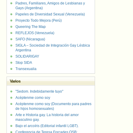
Padres, Familiares, Amigos de Lesbianas y
Gays (Argentina)
Papeles de Diversidad Sexual (Venezuela)
Proyecto Todo Mejora (Perú)
Queering The Map
REFLEJOS (Venezuela)
SAFO (Nicaragua)
SIGLA – Sociedad de Integración Gay Lésbica
Argentina
SOLIDARIGAY
Stop SIDA
Transexualia
Varios
"Sedom. Indebidamente tuyo"
Acéptenme como soy
Acéptenme como soy (Documento para padres
de hijos homosexuales)
Arte e Historia gay. La historia del amor
masculino gay.
Bajo el arcoíris (Editorial infantil LGBT).
Conferencia de Teresa Forcades OSB: