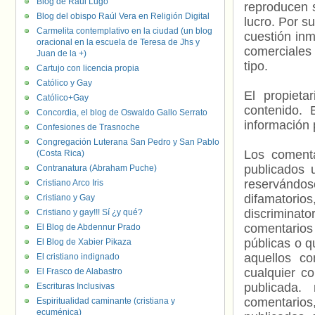
Blog de Raúl Lugo
reproducen s
Blog del obispo Raúl Vera en Religión Digital
lucro. Por s
Carmelita contemplativo en la ciudad (un blog
cuestión inm
oracional en la escuela de Teresa de Jhs y
comerciales 
Juan de la +)
tipo.
Cartujo con licencia propia
Católico y Gay
El propieta
Católico+Gay
contenido. 
Concordia, el blog de Oswaldo Gallo Serrato
información 
Confesiones de Trasnoche
Congregación Luterana San Pedro y San Pablo
Los comenta
(Costa Rica)
publicados 
Contranatura (Abraham Puche)
reservándos
Cristiano Arco Iris
difamatorio
Cristiano y Gay
discriminat
Cristiano y gay!!! Sí ¿y qué?
comentarios
El Blog de Abdennur Prado
públicas o 
El Blog de Xabier Pikaza
aquellos c
El cristiano indignado
cualquier c
El Frasco de Alabastro
publicada.
Escrituras Inclusivas
comentarios,
Espiritualidad caminante (cristiana y
ecuménica)